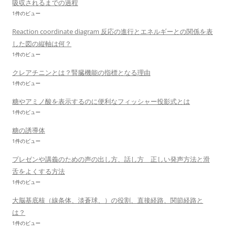
吸収されるまでの過程
1件のビュー
Reaction coordinate diagram 反応の進行とエネルギーとの関係を表
した図の縦軸は何？
1件のビュー
クレアチニンとは？腎臓機能の指標となる理由
1件のビュー
糖やアミノ酸を表示するのに便利なフィッシャー投影式とは
1件のビュー
糖の誘導体
1件のビュー
プレゼンや講義のための声の出し方、話し方 正しい発声方法と滑
舌をよくする方法
1件のビュー
大脳基底核（線条体、淡蒼球、）の役割、直接経路、関節経路と
は？
1件のビュー