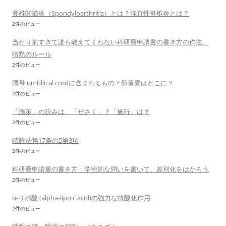
脊椎関節炎（Spondyloarthritis）とは？強直性脊椎炎とは？
2件のビュー
当たり前すぎて誰も教えてくれない科研費申請書の書き方の作法、
暗黙のルール
2件のビュー
臍帯 umbllical cordに含まれるもの？卵黄嚢はどこに？
2件のビュー
「施策」の読みは、「せさく」？「施行」は？
2件のビュー
特許法第17条の5第3項
2件のビュー
科研費申請書の書き方：学術的な問いを書いて、差別化をはかろう
2件のビュー
α-リポ酸 (alpha-lipoic acid)の強力な抗酸化作用
2件のビュー