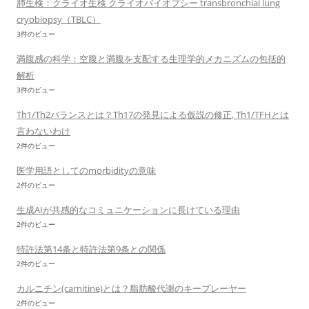
肺生検：クライオ生検 クライオバイオプシー transbronchial lung
cryobiopsy（TBLC）
3件のビュー
満腹感の科学：空腹と満腹を支配する生理学的メカニズムの包括的
解析
3件のビュー
Th1/Th2バランスとは？Th17の発見による仮説の修正, Th1/TFHとは
言わないわけ
2件のビュー
医学用語としてのmorbidityの意味
2件のビュー
生成AIが共感的なコミュニケーションに長けている理由
2件のビュー
特許法第14条と特許法第9条との関係
2件のビュー
カルニチン(carnitine)とは？脂肪酸代謝のキープレーヤー
2件のビュー