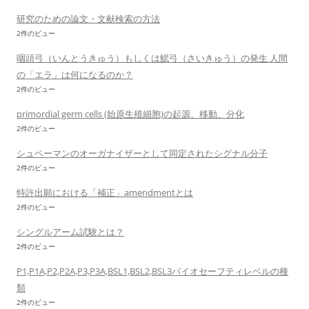
研究のための論文・文献検索の方法
2件のビュー
咽頭弓（いんとうきゅう）もしくは鰓弓（さいきゅう）の発生 人間
の「エラ」は何になるのか？
2件のビュー
primordial germ cells (始原生殖細胞)の起源、移動、分化
2件のビュー
シュペーマンのオーガナイザーとして同定されたシグナル分子
2件のビュー
特許出願における「補正」amendmentとは
2件のビュー
シングルアーム試験とは？
2件のビュー
P1,P1A,P2,P2A,P3,P3A,BSL1,BSL2,BSL3バイオセーフティレベルの種
類
2件のビュー