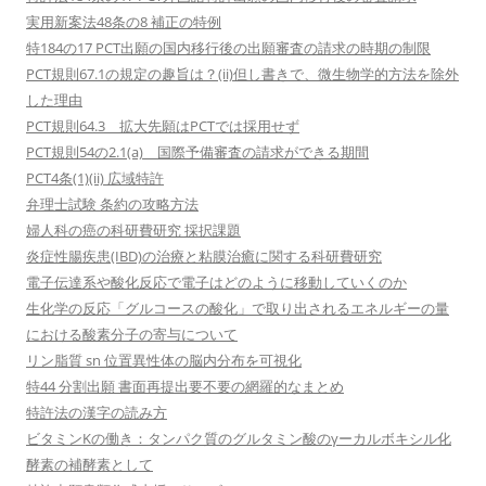
実用新案法48条の8 補正の特例
特184の17 PCT出願の国内移行後の出願審査の請求の時期の制限
PCT規則67.1の規定の趣旨は？(ii)但し書きで、微生物学的方法を除外
した理由
PCT規則64.3 拡大先願はPCTでは採用せず
PCT規則54の2.1(a) 国際予備審査の請求ができる期間
PCT4条(1)(ii) 広域特許
弁理士試験 条約の攻略方法
婦人科の癌の科研費研究 採択課題
炎症性腸疾患(IBD)の治療と粘膜治癒に関する科研費研究
電子伝達系や酸化反応で電子はどのように移動していくのか
生化学の反応「グルコースの酸化」で取り出されるエネルギーの量
における酸素分子の寄与について
リン脂質 sn 位置異性体の脳内分布を可視化
特44 分割出願 書面再提出要不要の網羅的なまとめ
特許法の漢字の読み方
ビタミンKの働き：タンパク質のグルタミン酸のγーカルボキシル化
酵素の補酵素として