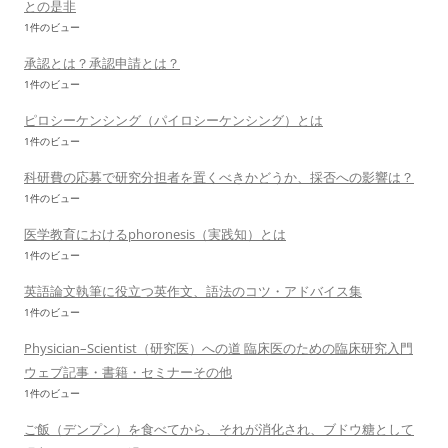
との是非
1件のビュー
承認とは？承認申請とは？
1件のビュー
ピロシーケンシング（パイロシーケンシング）とは
1件のビュー
科研費の応募で研究分担者を置くべきかどうか、採否への影響は？
1件のビュー
医学教育におけるphoronesis（実践知）とは
1件のビュー
英語論文執筆に役立つ英作文、語法のコツ・アドバイス集
1件のビュー
Physician–Scientist（研究医）への道 臨床医のための臨床研究入門
ウェブ記事・書籍・セミナーその他
1件のビュー
ご飯（デンプン）を食べてから、それが消化され、ブドウ糖として