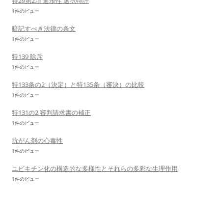
特29第2項 進歩性 選択特許
1件のビュー
暗記すべき法律の条文
1件のビュー
特139 除斥
1件のビュー
特133条の2（決定）と特135条（審決）の比較
1件のビュー
特131の2 審判請求書の補正
1件のビュー
抗がん剤の心毒性
1件のビュー
ユビキチン化の構造的な多様性とそれらの多彩な生理作用
1件のビュー