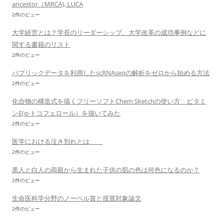
ancestor（MRCA), LUCA
2件のビュー
大学経営とは？学長のリーダーシップ、大学改革の成功事例などに
関する書籍のリスト
2件のビュー
パブリックデータを利用したscRNAseqの解析をゼロから始める方法
2件のビュー
化合物の構造式を描くフリーソフトChem Sketchの使い方 ビタミ
ンE(α-トコフェロール）を描いてみた
2件のビュー
医学における泣き別れとは
2件のビュー
黒人と白人の両親から生まれた子供の肌の色は何色になるのか？
2件のビュー
生命医科学分野のノーベル賞と授賞対象論文
2件のビュー