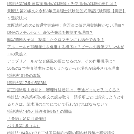
特許法第94条 通常実施権の移転等：先使用権の移転の要件は？
意匠法 第29条の2 令和8年度弁理士試験短答式筆記試験問題【意匠】
５選択肢(ﾆ)
意匠法第5条の2 仮通常実施権：意匠法に仮専用実施権がない理由？
DNAのメチル化が、遺伝子発現を抑制する理由？
転写調節因子は、凝集したクロマチンにも結合できる？
アルコールが尿酸産生を促進する機序は？ビールの宣伝プリン体ゼ
ロの意義？
アロプリノールがなぜ痛風の薬になるのか、その作用機序は？
50条の2 で審査請求時に知りえたなかった場合が除外される理由
特許法181条の趣旨
特許法第17条の5第3項
訂正拒絶理由通知と、審理終結通知は、普通どっちが先にくる？
特許法126条第4項の条文の読み取り 請求項ごとに請求しようとす
るときは、請求項の全てについて行わなければならない？
特許法第14条と特許法第9条との関係
「条約」足切回避作戦
パリ条第1条（４）
特許法184条の17 PCT外国語特許出願の国内移行後の審査請求