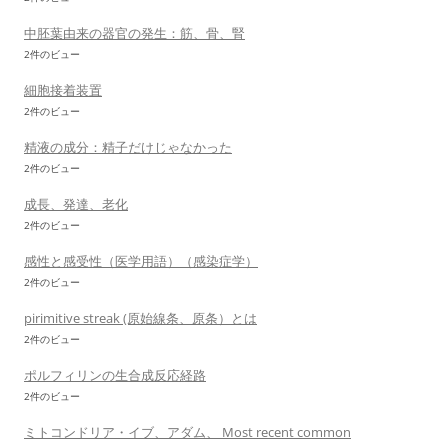
中胚葉由来の器官の発生：筋、骨、腎
2件のビュー
細胞接着装置
2件のビュー
精液の成分：精子だけじゃなかった
2件のビュー
成長、発達、老化
2件のビュー
感性と感受性（医学用語）（感染症学）
2件のビュー
pirimitive streak (原始線条、原条）とは
2件のビュー
ポルフィリンの生合成反応経路
2件のビュー
ミトコンドリア・イブ、アダム、 Most recent common