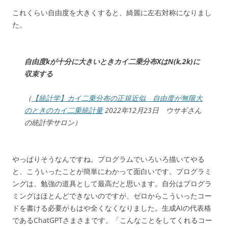
これくらい自由度を大きくすると、綺麗に左右対称になりまし
た。
自由度
k
が十分に大きいときカイ二乗分布
X
は
N
(
k
,
2
k
)
に
収束する
（
【統計学】カイ二乗分布の正規近似 自由度が無限大
のときのカイ二乗統計量
2022年12月23日 ウサギさん
の統計学サロン）
やっぱりそうなんですね。プログラムでいろいろ描いてやる
と、こういったことが簡単にわかって面白いです。プログラミ
ングは、勉強の道具として最高だと思います。自分はプログラ
ミングはほとんどできないのですが、ゼロからこういったコー
ドを書ける必要がもはや全くなくなりました。生成AIの代表格
であるChatGPTさまさまです。「こんなことをしてくれるコー