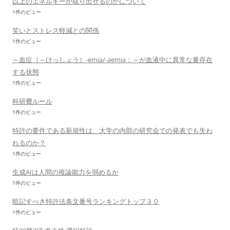
以上のエネルギーが取り出せるのかについて
1件のビュー
笑いとストレス軽減との関係
1件のビュー
～血症（～けっしょう）-emia/-aemia：～が血液中に異常な量存在
する状態
1件のビュー
科研費ルール
1件のビュー
特許の要件である新規性は、大学の内部の研究会での発表でも失わ
れるのか？
1件のビュー
生成AIは人間の推論能力を弱めるか
1件のビュー
暗記すべき特許法条文番号ランキングトップ３０
1件のビュー