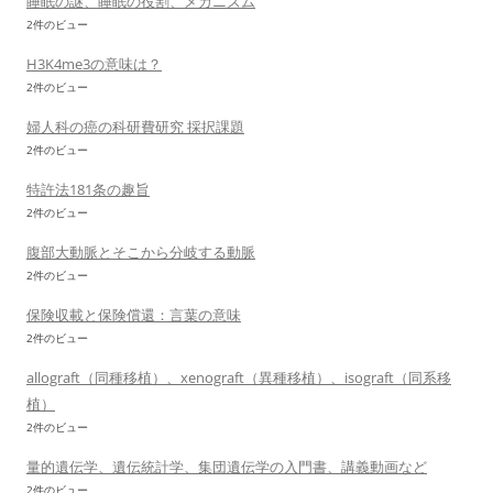
睡眠の謎、睡眠の役割、メカニズム
2件のビュー
H3K4me3の意味は？
2件のビュー
婦人科の癌の科研費研究 採択課題
2件のビュー
特許法181条の趣旨
2件のビュー
腹部大動脈とそこから分岐する動脈
2件のビュー
保険収載と保険償還：言葉の意味
2件のビュー
allograft（同種移植）、xenograft（異種移植）、isograft（同系移
植）
2件のビュー
量的遺伝学、遺伝統計学、集団遺伝学の入門書、講義動画など
2件のビュー