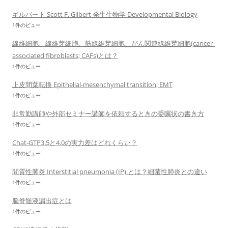
ギルバート Scott F. Gilbert 発生生物学 Developmental Biology
1件のビュー
線維細胞、線維芽細胞、筋線維芽細胞、がん関連線維芽細胞(cancer-
associated fibroblasts; CAFs)とは？
1件のビュー
上皮間葉転換 Epithelial-mesenchymal transition; EMT
1件のビュー
非常勤講師や外部セミナー講師を依頼するときの委嘱状の書き方
1件のビュー
Chat-GTP3.5と4.0の実力差はどれくらい？
1件のビュー
間質性肺炎 Interstitial pneumonia (IP) とは？細菌性肺炎との違い
1件のビュー
脳脊髄液漏出症とは
1件のビュー