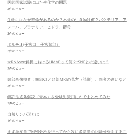
医師国家試験に出た生化学の問題
2件のビュー
生物にはなぜ寿命があるのか？不死の生き物は何？バクテリア、ア
メーバ、プラナリア、ヒドラ、酵母
2件のビュー
ポルチオ(子宮口、子宮頚部）
2件のビュー
scRNAseq解析におけるUMAPって何？tSNEとの違いは？
2件のビュー
頭部画像検査：頭部CTと頭部MRIの見方（読影）、両者の違いなど
2件のビュー
特許法逐条解説（青本）を受験対策用にAIでまとめてみた
2件のビュー
自然リンパ球とは
1件のビュー
まず単変量で回帰分析を行ってから次に多変量の回帰分析をするこ