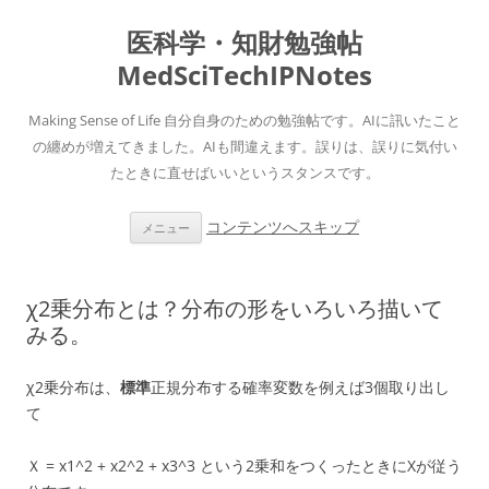
医科学・知財勉強帖
MedSciTechIPNotes
Making Sense of Life 自分自身のための勉強帖です。AIに訊いたこと
の纏めが増えてきました。AIも間違えます。誤りは、誤りに気付い
たときに直せばいいというスタンスです。
コンテンツへスキップ
メニュー
χ2乗分布とは？分布の形をいろいろ描いて
みる。
χ2乗分布は、
標準
正規分布する確率変数を例えば3個取り出し
て
Ｘ = x1^2 + x2^2 + x3^3 という2乗和をつくったときにXが従う