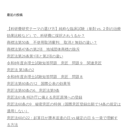
最近の投稿
【科研費研究テーマの選び方】純粋な臨床試験（単剤 vs. ２剤の治療
効果比較など）で、科研費に採択されうるか？
商標法第50条 不使用取消審判: 取消と無効の違い？
商標法第47条の第2項 地域団体商標の除斥
意匠法第26条第1項と第2項の違い
令和8年度弁理士試験短答問題 意匠 問題９ 関連意匠
意匠法 第3条の2
令和8年度弁理士試験短答問題 意匠 問題８
意匠法第60条の12 国際公表の効果等
意匠法第60条の6、意匠法第9条
意匠法61条 特許庁に備える意匠原簿への登録
意匠法60条の9 秘密意匠の特例（国際意匠登録出願で14条の規定は
適用しない）
意匠法60の22：起算日が謄本送達の日 vs 確定の日 を一発で理解す
る方法