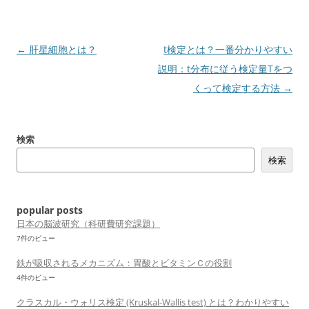
投
←
肝星細胞とは？
t検定とは？一番分かりやすい
稿
説明：t分布に従う検定量Tをつ
ナ
くって検定する方法
→
ビ
ゲ
検索
ー
検索
シ
ョ
ン
popular posts
日本の脳波研究（科研費研究課題）
7件のビュー
鉄が吸収されるメカニズム：胃酸とビタミンＣの役割
4件のビュー
クラスカル・ウォリス検定 (Kruskal-Wallis test) とは？わかりやすい