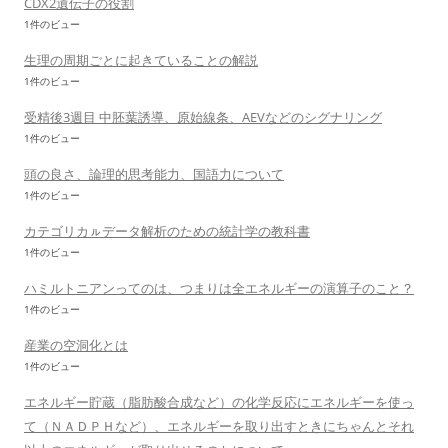
CDX2遺伝子の役割
1件のビュー
生理の周期ごとに起きていることの解説
1件のビュー
受精後3週目 中胚葉誘導、原始線条、AEVなどのシグナリング
1件のビュー
頭の良さ、論理的思考能力、国語力について
1件のビュー
カテゴリカㇽデータ解析のための統計学の教科書
1件のビュー
ハミルトニアンってのは、つまりは全エネルギーの演算子のこと？
1件のビュー
産業の空洞化とは
1件のビュー
エネルギー貯蔵（脂肪酸合成など）の化学反応にエネルギーを使っ
て（ＮＡＤＰＨなど）、エネルギーを取り出すときにちゃんとそれ