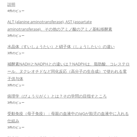
説明
4件のビュー
ALT (alanine aminotransferase), AST (aspartate
aminotransferase)、その他のアミノ酸のアミノ基転移酵素
3件のビュー
水晶体（すいしょうたい）と硝子体（しょうしたい）の違い
3件のビュー
補酵素NADHとNADPHとの違いは？NADPHは、脂肪酸、コレステロ
ール、ヌクレオチドなど同化反応（高分子の生合成）で使われる電
子供与体
3件のビュー
病理学（びょうりがく）とは？その学問の目指すところ
3件のビュー
受動免疫（母子免疫）：母親の血液中のIgGが胎児の血液中に入れる
仕組み
3件のビュー