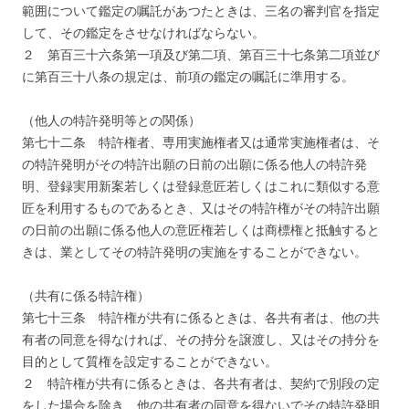
範囲について鑑定の嘱託があつたときは、三名の審判官を指定
して、その鑑定をさせなければならない。
２ 第百三十六条第一項及び第二項、第百三十七条第二項並び
に第百三十八条の規定は、前項の鑑定の嘱託に準用する。
（他人の特許発明等との関係）
第七十二条 特許権者、専用実施権者又は通常実施権者は、そ
の特許発明がその特許出願の日前の出願に係る他人の特許発
明、登録実用新案若しくは登録意匠若しくはこれに類似する意
匠を利用するものであるとき、又はその特許権がその特許出願
の日前の出願に係る他人の意匠権若しくは商標権と抵触すると
きは、業としてその特許発明の実施をすることができない。
（共有に係る特許権）
第七十三条 特許権が共有に係るときは、各共有者は、他の共
有者の同意を得なければ、その持分を譲渡し、又はその持分を
目的として質権を設定することができない。
２ 特許権が共有に係るときは、各共有者は、契約で別段の定
をした場合を除き、他の共有者の同意を得ないでその特許発明