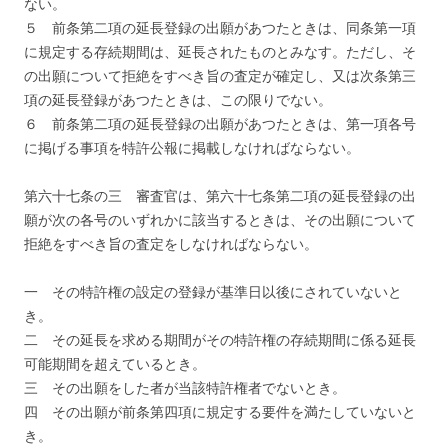
ない。
５ 前条第二項の延長登録の出願があつたときは、同条第一項
に規定する存続期間は、延長されたものとみなす。ただし、そ
の出願について拒絶をすべき旨の査定が確定し、又は次条第三
項の延長登録があつたときは、この限りでない。
６ 前条第二項の延長登録の出願があつたときは、第一項各号
に掲げる事項を特許公報に掲載しなければならない。
第六十七条の三 審査官は、第六十七条第二項の延長登録の出
願が次の各号のいずれかに該当するときは、その出願について
拒絶をすべき旨の査定をしなければならない。
一 その特許権の設定の登録が基準日以後にされていないと
き。
二 その延長を求める期間がその特許権の存続期間に係る延長
可能期間を超えているとき。
三 その出願をした者が当該特許権者でないとき。
四 その出願が前条第四項に規定する要件を満たしていないと
き。