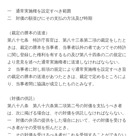
一 通常実施権を設定すべき範囲
二 対価の額並びにその支払の方法及び時期
（裁定の謄本の送達）
第八十七条 特許庁長官は、第八十三条第二項の裁定をしたと
きは、裁定の謄本を当事者、当事者以外の者であつてその特許
に関し登録した権利を有するもの及び第八十四条の二の規定に
より意見を述べた通常実施権者に送達しなければならない。
２ 当事者に対し前項の規定により通常実施権を設定すべき旨
の裁定の謄本の送達があつたときは、裁定で定めるところによ
り、当事者間に協議が成立したものとみなす。
（対価の供託）
第八十八条 第八十六条第二項第二号の対価を支払うべき者
は、次に掲げる場合は、その対価を供託しなければならない。
一 対価の弁済の提供をした場合において、その対価を受ける
べき者がその受領を拒んだとき。
二 その対価を受けるべき者がこれを受領することができない