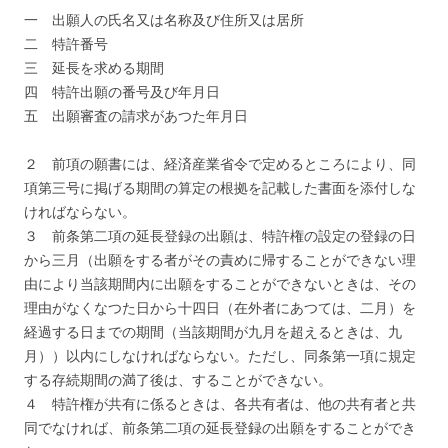
一 出願人の氏名又は名称及び住所又は居所
二 特許番号
三 延長を求める期間
四 特許出願の番号及び年月日
五 出願審査の請求があつた年月日
２ 前項の願書には、経済産業省令で定めるところにより、同
項第三号に掲げる期間の算定の根拠を記載した書面を添付しな
ければならない。
３ 前条第二項の延長登録の出願は、特許権の設定の登録の日
から三月（出願をする者がその責めに帰することができない理
由により当該期間内に出願をすることができないときは、その
理由がなくなつた日から十四日（在外者にあつては、二月）を
経過する日までの期間（当該期間が九月を超えるときは、九
月））以内にしなければならない。ただし、同条第一項に規定
する存続期間の満了後は、することができない。
４ 特許権が共有に係るときは、各共有者は、他の共有者と共
同でなければ、前条第二項の延長登録の出願をすることができ