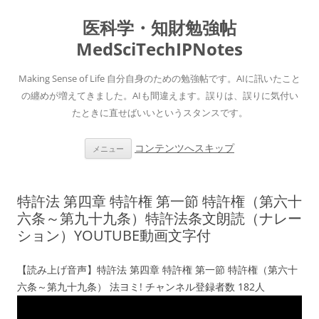
医科学・知財勉強帖
MedSciTechIPNotes
Making Sense of Life 自分自身のための勉強帖です。AIに訊いたこと
の纏めが増えてきました。AIも間違えます。誤りは、誤りに気付い
たときに直せばいいというスタンスです。
コンテンツへスキップ
メニュー
特許法 第四章 特許権 第一節 特許権（第六十
六条～第九十九条）特許法条文朗読（ナレー
ション）YOUTUBE動画文字付
【読み上げ音声】特許法 第四章 特許権 第一節 特許権（第六十
六条～第九十九条） 法ヨミ! チャンネル登録者数 182人