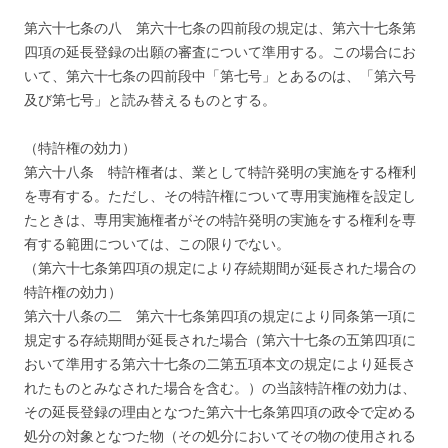
第六十七条の八 第六十七条の四前段の規定は、第六十七条第
四項の延長登録の出願の審査について準用する。この場合にお
いて、第六十七条の四前段中「第七号」とあるのは、「第六号
及び第七号」と読み替えるものとする。
（特許権の効力）
第六十八条 特許権者は、業として特許発明の実施をする権利
を専有する。ただし、その特許権について専用実施権を設定し
たときは、専用実施権者がその特許発明の実施をする権利を専
有する範囲については、この限りでない。
（第六十七条第四項の規定により存続期間が延長された場合の
特許権の効力）
第六十八条の二 第六十七条第四項の規定により同条第一項に
規定する存続期間が延長された場合（第六十七条の五第四項に
おいて準用する第六十七条の二第五項本文の規定により延長さ
れたものとみなされた場合を含む。）の当該特許権の効力は、
その延長登録の理由となつた第六十七条第四項の政令で定める
処分の対象となつた物（その処分においてその物の使用される