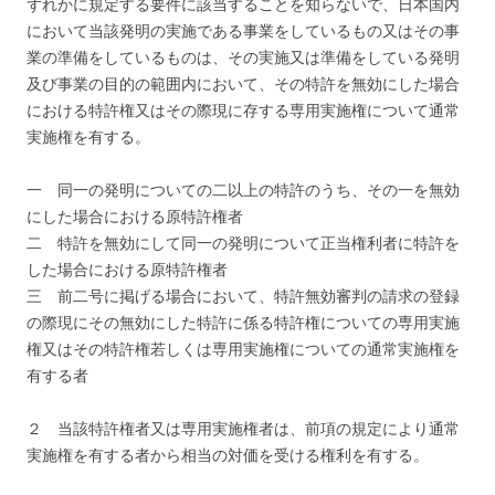
ずれかに規定する要件に該当することを知らないで、日本国内
において当該発明の実施である事業をしているもの又はその事
業の準備をしているものは、その実施又は準備をしている発明
及び事業の目的の範囲内において、その特許を無効にした場合
における特許権又はその際現に存する専用実施権について通常
実施権を有する。
一 同一の発明についての二以上の特許のうち、その一を無効
にした場合における原特許権者
二 特許を無効にして同一の発明について正当権利者に特許を
した場合における原特許権者
三 前二号に掲げる場合において、特許無効審判の請求の登録
の際現にその無効にした特許に係る特許権についての専用実施
権又はその特許権若しくは専用実施権についての通常実施権を
有する者
２ 当該特許権者又は専用実施権者は、前項の規定により通常
実施権を有する者から相当の対価を受ける権利を有する。