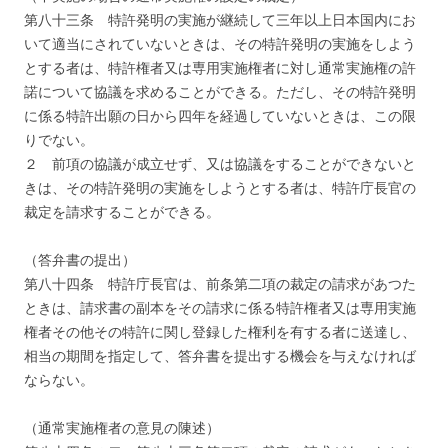
第八十三条 特許発明の実施が継続して三年以上日本国内にお
いて適当にされていないときは、その特許発明の実施をしよう
とする者は、特許権者又は専用実施権者に対し通常実施権の許
諾について協議を求めることができる。ただし、その特許発明
に係る特許出願の日から四年を経過していないときは、この限
りでない。
２ 前項の協議が成立せず、又は協議をすることができないと
きは、その特許発明の実施をしようとする者は、特許庁長官の
裁定を請求することができる。
（答弁書の提出）
第八十四条 特許庁長官は、前条第二項の裁定の請求があつた
ときは、請求書の副本をその請求に係る特許権者又は専用実施
権者その他その特許に関し登録した権利を有する者に送達し、
相当の期間を指定して、答弁書を提出する機会を与えなければ
ならない。
（通常実施権者の意見の陳述）