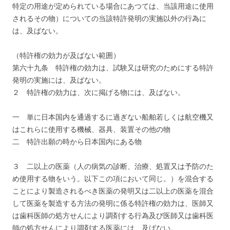
特定の用途が定められている場合にあつては、当該用途に使用
されるその物）についての当該特許発明の実施以外の行為に
は、及ばない。
（特許権の効力が及ばない範囲）
第六十九条 特許権の効力は、試験又は研究のためにする特許
発明の実施には、及ばない。
２ 特許権の効力は、次に掲げる物には、及ばない。
一 単に日本国内を通過するに過ぎない船舶若しくは航空機又
はこれらに使用する機械、器具、装置その他の物
二 特許出願の時から日本国内にある物
３ 二以上の医薬（人の病気の診断、治療、処置又は予防のた
め使用する物をいう。以下この項において同じ。）を混合する
ことにより製造されるべき医薬の発明又は二以上の医薬を混合
して医薬を製造する方法の発明に係る特許権の効力は、医師又
は歯科医師の処方せんにより調剤する行為及び医師又は歯科医
師の処方せんにより調剤する医薬には、及ばない。