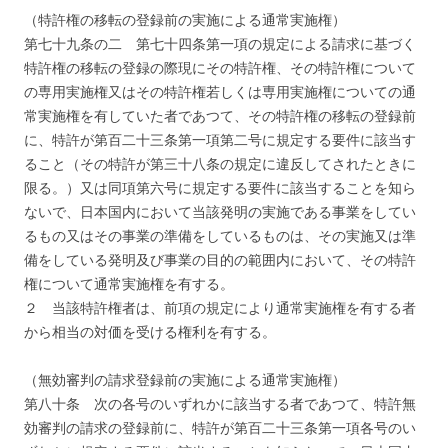
（特許権の移転の登録前の実施による通常実施権）
第七十九条の二 第七十四条第一項の規定による請求に基づく
特許権の移転の登録の際現にその特許権、その特許権について
の専用実施権又はその特許権若しくは専用実施権についての通
常実施権を有していた者であつて、その特許権の移転の登録前
に、特許が第百二十三条第一項第二号に規定する要件に該当す
ること（その特許が第三十八条の規定に違反してされたときに
限る。）又は同項第六号に規定する要件に該当することを知ら
ないで、日本国内において当該発明の実施である事業をしてい
るもの又はその事業の準備をしているものは、その実施又は準
備をしている発明及び事業の目的の範囲内において、その特許
権について通常実施権を有する。
２ 当該特許権者は、前項の規定により通常実施権を有する者
から相当の対価を受ける権利を有する。
（無効審判の請求登録前の実施による通常実施権）
第八十条 次の各号のいずれかに該当する者であつて、特許無
効審判の請求の登録前に、特許が第百二十三条第一項各号のい