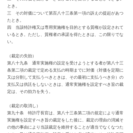
とき。
三 その対価について第百八十三条第一項の訴えの提起があつ
たとき。
四 当該特許権又は専用実施権を目的とする質権が設定されて
いるとき。ただし、質権者の承諾を得たときは、この限りでな
い。
（裁定の失効）
第八十九条 通常実施権の設定を受けようとする者が第八十三
条第二項の裁定で定める支払の時期までに対価（対価を定期に
又は分割して支払うべきときは、その最初に支払うべき分）の
支払又は供託をしないときは、通常実施権を設定すべき旨の裁
定は、その効力を失う。
（裁定の取消し）
第九十条 特許庁長官は、第八十三条第二項の規定により通常
実施権を設定すべき旨の裁定をした後に、裁定の理由の消滅そ
の他の事由により当該裁定を維持することが適当でなくなつた