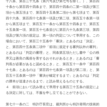
十八条、第百三十九条（第六号及び第七号を除く。）、第百四
十条から第百四十四条まで、第百四十四条の二第一項及び第三
項から第五項まで、第百四十五条第二項から第七項まで、第百
四十六条、第百四十七条第一項及び第二項、第百五十条第一項
から第五項まで、第百五十一条から第百五十四条まで、第百五
十五条第一項、第百五十七条並びに第百六十九条第三項、第四
項及び第六項の規定は、第一項の判定について準用する。この
場合において、第百三十五条中「審決」とあるのは「決定」
と、第百四十五条第二項中「前項に規定する審判以外の審判」
とあるのは「判定の審理」と、同条第五項ただし書中「公の秩
序又は善良の風俗を害するおそれがあるとき」とあるのは「審
判長が必要があると認めるとき」と、第百五十一条中「第百四
十七条」とあるのは「第百四十七条第一項及び第二項」と、第
百五十五条第一項中「審決が確定するまで」とあるのは「判定
の謄本が送達されるまで」と読み替えるものとする。
４ 前項において読み替えて準用する第百三十五条の規定によ
る決定に対しては、不服を申し立てることができない。
第七十一条の二 特許庁長官は、裁判所から特許発明の技術的