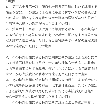
の期間
ロ 第百六十条第一項（第百七十四条第二項において準用する
場合を含む。）の規定による更に審査に付すべき旨の審決があ
つた場合 拒絶をすべき旨の査定の謄本の送達があつた日から
当該審決の謄本の送達があつた日までの期間
ハ 第百六十三条第三項において準用する第五十一条の規定に
よる特許をすべき旨の査定があつた場合 拒絶をすべき旨の査
定の謄本の送達があつた日から当該特許をすべき旨の査定の謄
本の送達があつた日までの期間
八 その特許出願に係る特許法関係法令の規定による処分につ
いて行政不服審査法（平成二十六年法律第六十八号）の規定に
よる審査請求に対する裁決が確定した場合における当該審査請
求の日から当該裁決の謄本の送達があつた日までの期間
九 その特許出願に係る特許法関係法令の規定による処分につ
いて行政事件訴訟法（昭和三十七年法律第百三十九号）の規定
による訴えの判決が確定した場合における当該訴えの提起の日
から当該訴えの判決が確定した日までの期間
十 その特許出願に係る特許法令の規定による手続が中断し、