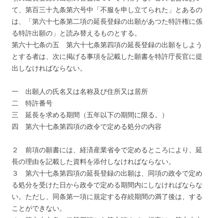
て、第百三十九条第六号中「不服を申し立てられた」とあるの
は、「第六十七条第二項の延長登録の出願があつた特許権に係
る特許出願の」と読み替えるものとする。
第六十七条の五 第六十七条第四項の延長登録の出願をしよう
とする者は、次に掲げる事項を記載した願書を特許庁長官に提
出しなければならない。
一 出願人の氏名又は名称及び住所又は居所
二 特許番号
三 延長を求める期間（五年以下の期間に限る。）
四 第六十七条第四項の政令で定める処分の内容
２ 前項の願書には、経済産業省令で定めるところにより、延
長の理由を記載した資料を添付しなければならない。
３ 第六十七条第四項の延長登録の出願は、同項の政令で定め
る処分を受けた日から政令で定める期間内にしなければならな
い。ただし、同条第一項に規定する存続期間の満了後は、する
ことができない。