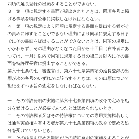
四項の延長登録の出願をすることができない。
３ 第一項に規定する書面が提出されたときは、同項各号に掲
げる事項を特許公報に掲載しなければならない。
４ 第一項の規定により同項に規定する書面を提出する者がそ
の責めに帰することができない理由により同項に規定する日ま
でにその書面を提出することができないときは、同項の規定に
かかわらず、その理由がなくなつた日から十四日（在外者にあ
つては、一月）以内で同項に規定する日の後二月以内にその書
面を特許庁長官に提出することができる。
第六十七条の七 審査官は、第六十七条第四項の延長登録の出
願が次の各号のいずれかに該当するときは、その出願について
拒絶をすべき旨の査定をしなければならない。
一 その特許発明の実施に第六十七条第四項の政令で定める処
分を受けることが必要であつたとは認められないとき。
二 その特許権者又はその特許権についての専用実施権若しく
は通常実施権を有する者が第六十七条第四項の政令で定める処
分を受けていないとき。
三 その延長を求める期間がその特許発明の実施をすることが