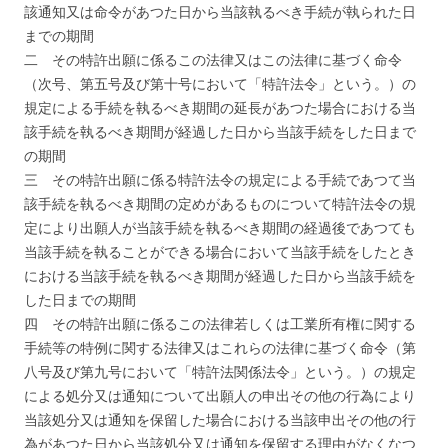
該通知又は命令があつた日から当該執るべき手続が執られた日
までの期間
二 その特許出願に係るこの法律又はこの法律に基づく命令
（次号、第五号及び第十号において「特許法令」という。）の
規定による手続を執るべき期間の延長があつた場合における当
該手続を執るべき期間が経過した日から当該手続をした日まで
の期間
三 その特許出願に係る特許法令の規定による手続であつて当
該手続を執るべき期間の定めがあるものについて特許法令の規
定により出願人が当該手続を執るべき期間の経過後であつても
当該手続を執ることができる場合において当該手続をしたとき
における当該手続を執るべき期間が経過した日から当該手続を
した日までの期間
四 その特許出願に係るこの法律若しくは工業所有権に関する
手続等の特例に関する法律又はこれらの法律に基づく命令（第
八号及び第九号において「特許法関係法令」という。）の規定
による処分又は通知について出願人の申出その他の行為により
当該処分又は通知を保留した場合における当該申出その他の行
為があつた日から当該処分又は通知を保留する理由がなくなつ