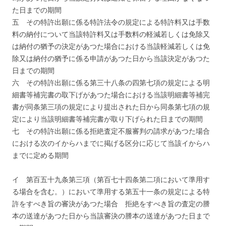
た日までの期間
五 その特許出願に係る特許法令の規定による特許料又は手数
料の納付について当該特許料又は手数料の軽減若しくは免除又
は納付の猶予の決定があつた場合における当該軽減若しくは免
除又は納付の猶予に係る申請があつた日から当該決定があつた
日までの期間
六 その特許出願に係る第三十八条の四第七項の規定による明
細書等補完書の取下げがあつた場合における当該明細書等補完
書が同条第三項の規定により提出された日から同条第七項の規
定により当該明細書等補完書が取り下げられた日までの期間
七 その特許出願に係る拒絶査定不服審判の請求があつた場合
における次のイからハまでに掲げる区分に応じて当該イからハ
までに定める期間
イ 第百五十九条第三項（第百七十四条第二項において準用す
る場合を含む。）において準用する第五十一条の規定による特
許をすべき旨の審決があつた場合 拒絶をすべき旨の査定の謄
本の送達があつた日から当該審決の謄本の送達があつた日まで