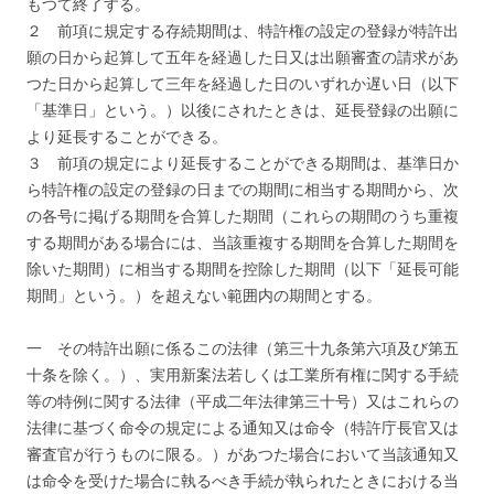
もつて終了する。
２ 前項に規定する存続期間は、特許権の設定の登録が特許出
願の日から起算して五年を経過した日又は出願審査の請求があ
つた日から起算して三年を経過した日のいずれか遅い日（以下
「基準日」という。）以後にされたときは、延長登録の出願に
より延長することができる。
３ 前項の規定により延長することができる期間は、基準日か
ら特許権の設定の登録の日までの期間に相当する期間から、次
の各号に掲げる期間を合算した期間（これらの期間のうち重複
する期間がある場合には、当該重複する期間を合算した期間を
除いた期間）に相当する期間を控除した期間（以下「延長可能
期間」という。）を超えない範囲内の期間とする。
一 その特許出願に係るこの法律（第三十九条第六項及び第五
十条を除く。）、実用新案法若しくは工業所有権に関する手続
等の特例に関する法律（平成二年法律第三十号）又はこれらの
法律に基づく命令の規定による通知又は命令（特許庁長官又は
審査官が行うものに限る。）があつた場合において当該通知又
は命令を受けた場合に執るべき手続が執られたときにおける当