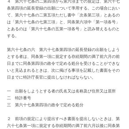
４ 第六十七条の二第四項から第六項までの規定は、第六十七
条第四項の延長登録の出願について準用する。この場合におい
て、第六十七条の二第五項ただし書中「次条第三項」とあるの
は「第六十七条の七第三項」と、同条第六項中「第一項各号」
とあるのは「第六十七条の五第一項各号」と読み替えるものと
する。
第六十七条の六 第六十七条第四項の延長登録の出願をしよう
とする者は、同条第一項に規定する存続期間の満了前六月の前
日までに同条第四項の政令で定める処分を受けることができな
いと見込まれるときは、次に掲げる事項を記載した書面をその
日までに特許庁長官に提出しなければならない。
一 出願をしようとする者の氏名又は名称及び住所又は居所
二 特許番号
三 第六十七条第四項の政令で定める処分
２ 前項の規定により提出すべき書面を提出しないときは、第
六十七条第一項に規定する存続期間の満了前六月以後に同条第