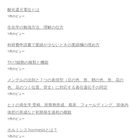
酸化還元電位とは
1件のビュー
生化学の勉強方法、理解の仕方
1件のビュー
科研費申請書で業績が少ないときの業績欄の埋め方
1件のビュー
Th17細胞の種類と機能
1件のビュー
メンデルの法則と７つの表現型（豆の色、形、鞘の色、形、花の
色、花のつく位置、背丈）に対応する責任遺伝子の同定
1件のビュー
ヒトの発生学 受精、胚盤胞形成、着床、フォールディング、胚体内
体腔の形成など初期発生過程の概観
1件のビュー
ホルミシス hormesisとは？
1件のビュー