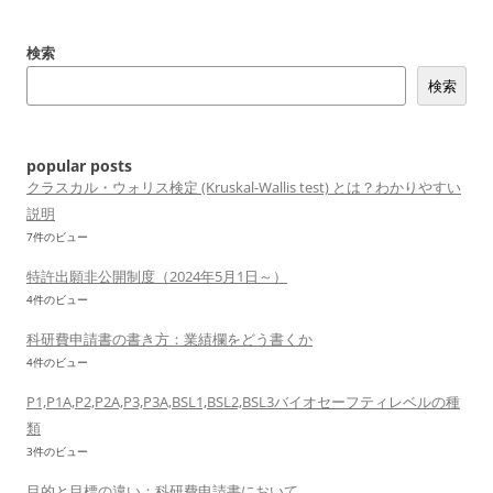
ビ
ゲ
検索
ー
検索
シ
ョ
ン
popular posts
クラスカル・ウォリス検定 (Kruskal-Wallis test) とは？わかりやすい
説明
7件のビュー
特許出願非公開制度（2024年5月1日～）
4件のビュー
科研費申請書の書き方：業績欄をどう書くか
4件のビュー
P1,P1A,P2,P2A,P3,P3A,BSL1,BSL2,BSL3バイオセーフティレベルの種
類
3件のビュー
目的と目標の違い：科研費申請書において