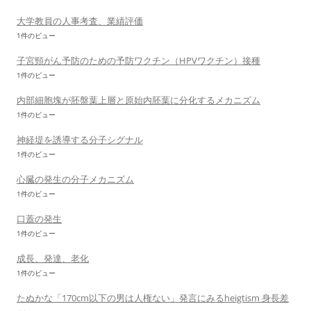
大学教員の人事考査、業績評価
1件のビュー
子宮頸がん予防のための予防ワクチン（HPVワクチン）接種
1件のビュー
内部細胞塊が胚盤葉上層と原始内胚葉に分化するメカニズム
1件のビュー
神経堤を誘導する分子シグナル
1件のビュー
心臓の発生の分子メカニズム
1件のビュー
口蓋の発生
1件のビュー
成長、発達、老化
1件のビュー
たぬかな「170cm以下の男は人権ない」発言にみるheigtism 身長差