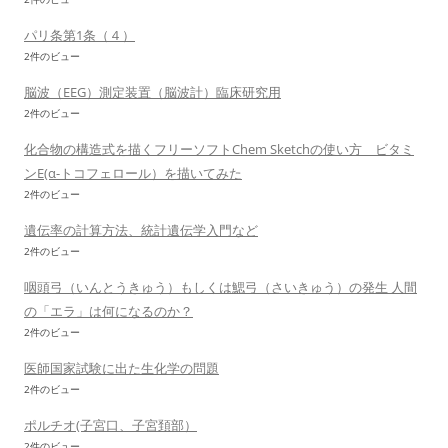
パリ条第1条（４）
2件のビュー
脳波（EEG）測定装置（脳波計）臨床研究用
2件のビュー
化合物の構造式を描くフリーソフトChem Sketchの使い方 ビタミ
ンE(α-トコフェロール）を描いてみた
2件のビュー
遺伝率の計算方法、統計遺伝学入門など
2件のビュー
咽頭弓（いんとうきゅう）もしくは鰓弓（さいきゅう）の発生 人間
の「エラ」は何になるのか？
2件のビュー
医師国家試験に出た生化学の問題
2件のビュー
ポルチオ(子宮口、子宮頚部）
2件のビュー