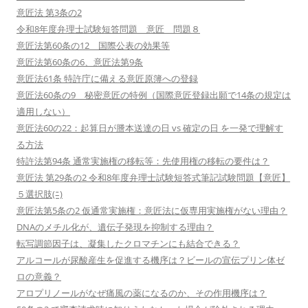
意匠法 第3条の2
令和8年度弁理士試験短答問題 意匠 問題８
意匠法第60条の12 国際公表の効果等
意匠法第60条の6、意匠法第9条
意匠法61条 特許庁に備える意匠原簿への登録
意匠法60条の9 秘密意匠の特例（国際意匠登録出願で14条の規定は
適用しない）
意匠法60の22：起算日が謄本送達の日 vs 確定の日 を一発で理解す
る方法
特許法第94条 通常実施権の移転等：先使用権の移転の要件は？
意匠法 第29条の2 令和8年度弁理士試験短答式筆記試験問題【意匠】
５選択肢(ﾆ)
意匠法第5条の2 仮通常実施権：意匠法に仮専用実施権がない理由？
DNAのメチル化が、遺伝子発現を抑制する理由？
転写調節因子は、凝集したクロマチンにも結合できる？
アルコールが尿酸産生を促進する機序は？ビールの宣伝プリン体ゼ
ロの意義？
アロプリノールがなぜ痛風の薬になるのか、その作用機序は？