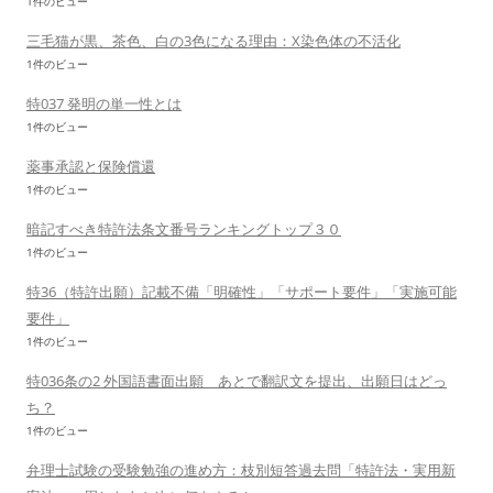
1件のビュー
三毛猫が黒、茶色、白の3色になる理由：X染色体の不活化
1件のビュー
特037 発明の単一性とは
1件のビュー
薬事承認と保険償還
1件のビュー
暗記すべき特許法条文番号ランキングトップ３０
1件のビュー
特36（特許出願）記載不備「明確性」「サポート要件」「実施可能
要件」
1件のビュー
特036条の2 外国語書面出願 あとで翻訳文を提出、出願日はどっ
ち？
1件のビュー
弁理士試験の受験勉強の進め方：枝別短答過去問「特許法・実用新