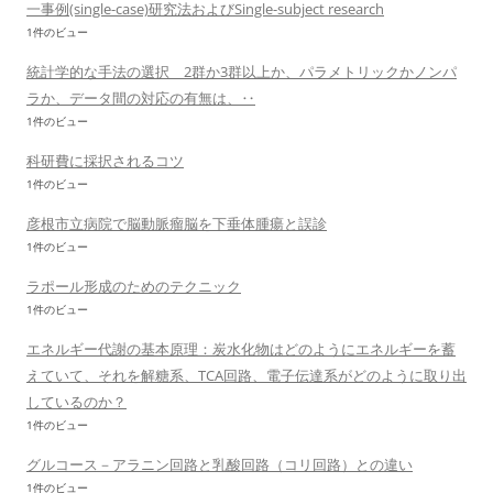
一事例(single-case)研究法およびSingle-subject research
1件のビュー
統計学的な手法の選択 2群か3群以上か、パラメトリックかノンパ
ラか、データ間の対応の有無は、‥
1件のビュー
科研費に採択されるコツ
1件のビュー
彦根市立病院で脳動脈瘤脳を下垂体腫瘍と誤診
1件のビュー
ラポール形成のためのテクニック
1件のビュー
エネルギー代謝の基本原理：炭水化物はどのようにエネルギーを蓄
えていて、それを解糖系、TCA回路、電子伝達系がどのように取り出
しているのか？
1件のビュー
グルコース－アラニン回路と乳酸回路（コリ回路）との違い
1件のビュー