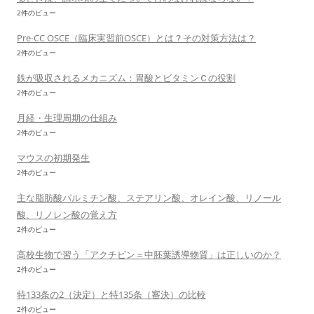
2件のビュー
Pre-CC OSCE（臨床実習前OSCE）とは？その対策方法は？
2件のビュー
鉄が吸収されるメカニズム：胃酸とビタミンＣの役割
2件のビュー
月経・生理周期の仕組み
2件のビュー
マウスの初期発生
2件のビュー
主な脂肪酸パルミチン酸、ステアリン酸、オレイン酸、リノール
酸、リノレン酸の覚え方
2件のビュー
高校生物で習う「アクチビン＝中胚葉誘導物質」は正しいのか？
2件のビュー
特133条の2（決定）と特135条（審決）の比較
2件のビュー