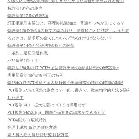
50条の2 で審査請求時に知りえたなかった場合が除外される理由
特許法181条の趣旨
特許法第17条の5第3項
訂正拒絶理由通知と、審理終結通知は、普通どっちが先にくる？
特許法126条第4項の条文の読み取り 請求項ごとに請求しようとす
るときは、請求項の全てについて行わなければならない？
特許法第14条と特許法第9条との関係
「条約」足切回避作戦
パリ条第1条（４）
特許法184条の17 PCT外国語特許出願の国内移行後の審査請求
実用新案法48条の8 補正の特例
特184の17 PCT出願の国内移行後の出願審査の請求の時期の制限
PCT規則67.1の規定の趣旨は？(ii)但し書きで、微生物学的方法を除外
した理由
PCT規則64.3 拡大先願はPCTでは採用せず
PCT規則54の2.1(a) 国際予備審査の請求ができる期間
PCT4条(1)(ii) 広域特許
弁理士試験 条約の攻略方法
婦人科の癌の科研費研究 採択課題