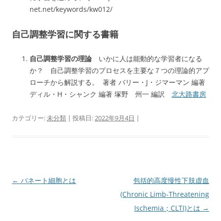
net.net/keywords/kw012/
自己調整学習に関する書籍
自己調整学習の理論
いかに人は能動的な学習者になる
か？ 自己調整学習のプロセスを主要な７つの理論的アプ
ローチから解説する。 著者 バリー・J・ジマーマン 編著
ディル・H・シャンク 編著 塚野 州一 編訳
北大路書房
カテゴリー:
未分類
| 投稿日:
2022年9月4日
|
投
←
パネート細胞とは
包括的高度慢性下肢虚血
稿
(Chronic Limb-Threatening
ナ
Ischemia；CLTI)とは
→