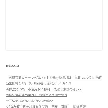
最近の投稿
【科研費研究テーマの選び方】純粋な臨床試験（単剤 vs. ２剤の治療
効果比較など）で、科研費に採択されうるか？
商標法第50条 不使用取消審判: 取消と無効の違い？
商標法第47条の第2項 地域団体商標の除斥
意匠法第26条第1項と第2項の違い
令和8年度弁理士試験短答問題 意匠 問題９ 関連意匠