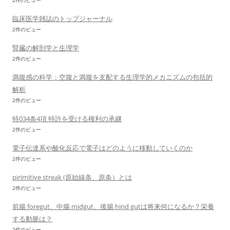
2件のビュー
臨床医学雑誌のトップジャーナル
2件のビュー
腎臓の解剖学と生理学
2件のビュー
満腹感の科学：空腹と満腹を支配する生理学的メカニズムの包括的
解析
2件のビュー
特034条4項 特許を受ける権利の承継
2件のビュー
電子伝達系や酸化反応で電子はどのように移動していくのか
2件のビュー
pirimitive streak (原始線条、原条）とは
2件のビュー
前腸 foregut、中腸 midgut、後腸 hind gutは将来何になるか？栄養
する動脈は？
2件のビュー