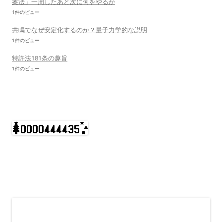
案法」一周したあと次に何をやるか
1件のビュー
共鳴でなぜ安定化するのか？量子力学的な説明
1件のビュー
特許法181条の趣旨
1件のビュー