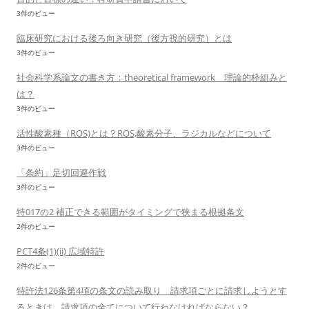
3件のビュー
臨床研究における後ろ向き研究（後方視的研究）とは
3件のビュー
社会科学系論文の書き方：theoretical framework 理論的枠組みと
は？
3件のビュー
活性酸素種（ROS)とは？ROS,酸素分子、ラジカルなどについて
3件のビュー
「条約」足切回避作戦
3件のビュー
特017の2 補正できる範囲がタイミングで狭まる根拠条文
2件のビュー
PCT4条(1)(ii) 広域特許
2件のビュー
特許法126条第4項の条文の読み取り 請求項ごとに請求しようとす
るときは、請求項の全てについて行わなければならない？