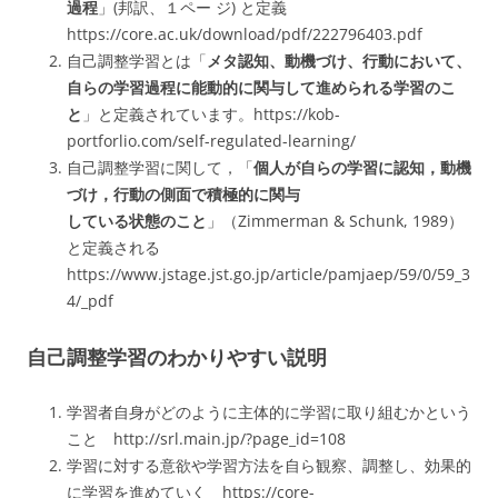
過程
」(邦訳、１ペー ジ) と定義
https://core.ac.uk/download/pdf/222796403.pdf
自己調整学習とは「
メタ認知、動機づけ、行動において、
自らの学習過程に能動的に関与して進められる学習のこ
と
」と定義されています。https://kob-
portforlio.com/self-regulated-learning/
自己調整学習に関して，「
個人が自らの学習に認知，動機
づけ，行動の側面で積極的に関与
している状態のこと
」（Zimmerman & Schunk, 1989）
と定義される
https://www.jstage.jst.go.jp/article/pamjaep/59/0/59_3
4/_pdf
自己調整学習のわかりやすい説明
学習者自身がどのように主体的に学習に取り組むかという
こと http://srl.main.jp/?page_id=108
学習に対する意欲や学習方法を自ら観察、調整し、効果的
に学習を進めていく https://core-