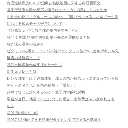
炎症性腸疾患(IBD)の治療と粘膜治癒に関する科研費研究
電子伝達系や酸化反応で電子はどのように移動していくのか
生化学の反応「グルコースの酸化」で取り出されるエネルギーの量
における酸素分子の寄与について
リン脂質 sn 位置異性体の脳内分布を可視化
特44 分割出願 書面再提出要不要の網羅的なまとめ
特許法の漢字の読み方
ビタミンKの働き：タンパク質のグルタミン酸のγーカルボキシル化
酵素の補酵素として
特許出願書類作成支援AIサービス
新生児メレナとは
レンサ球菌とは？連鎖球菌、球状の菌が鎖のように連なっている形
態から命名された細菌の種類（「属名」）
共鳴でなぜ安定化するのか？量子力学的な説明
学会が当日、地震で中止になった場合、参加費は払い戻されるも
の？
商01 商標法の目的
特017の2 補正できる範囲がタイミングで狭まる根拠条文