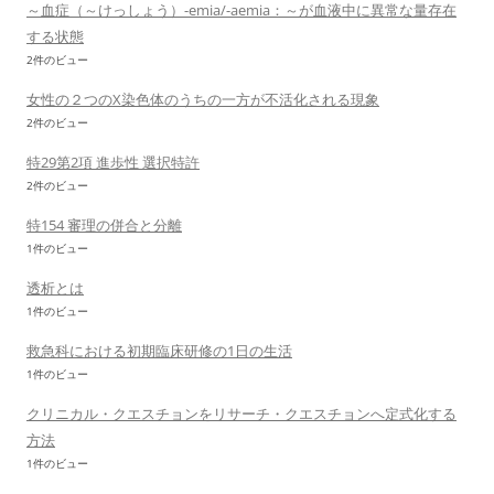
～血症（～けっしょう）-emia/-aemia：～が血液中に異常な量存在
する状態
2件のビュー
女性の２つのX染色体のうちの一方が不活化される現象
2件のビュー
特29第2項 進歩性 選択特許
2件のビュー
特154 審理の併合と分離
1件のビュー
透析とは
1件のビュー
救急科における初期臨床研修の1日の生活
1件のビュー
クリニカル・クエスチョンをリサーチ・クエスチョンへ定式化する
方法
1件のビュー