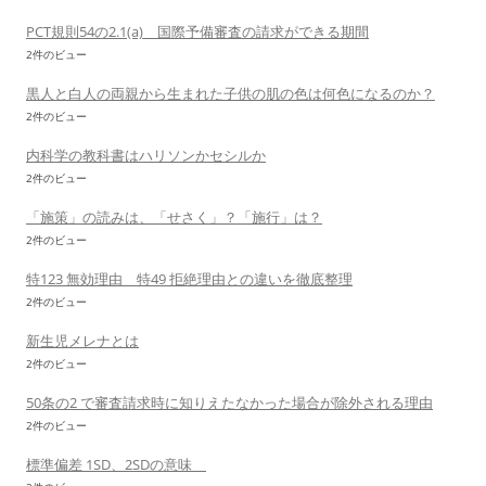
PCT規則54の2.1(a) 国際予備審査の請求ができる期間
2件のビュー
黒人と白人の両親から生まれた子供の肌の色は何色になるのか？
2件のビュー
内科学の教科書はハリソンかセシルか
2件のビュー
「施策」の読みは、「せさく」？「施行」は？
2件のビュー
特123 無効理由 特49 拒絶理由との違いを徹底整理
2件のビュー
新生児メレナとは
2件のビュー
50条の2 で審査請求時に知りえたなかった場合が除外される理由
2件のビュー
標準偏差 1SD、2SDの意味