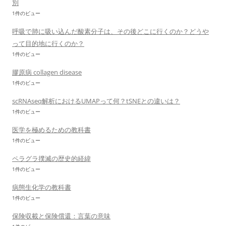
別
1件のビュー
呼吸で肺に吸い込んだ酸素分子は、その後どこに行くのか？どうや
って目的地に行くのか？
1件のビュー
膠原病 collagen disease
1件のビュー
scRNAseq解析におけるUMAPって何？tSNEとの違いは？
1件のビュー
医学を極めるための教科書
1件のビュー
ペラグラ撲滅の歴史的経緯
1件のビュー
病態生化学の教科書
1件のビュー
保険収載と保険償還：言葉の意味