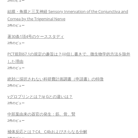
2件のビュー
結膜・角膜と三叉神経 Sensory Innervation of the Conjunctiva and
Cornea by the Trigeminal Nerve
2件のビュー
著30条1項4号のケーススタディ
2件のビュー
PCT規則67.1の規定の趣旨は？(ii)但し書きで、微生物学的方法を除外
した理由
2件のビュー
絶対に採択されない科研費計画調書（申請書）の特徴
2件のビュー
γグロブリンとは？Ig Gとの違いは？
2件のビュー
中胚葉由来の器官の発生：筋、骨、腎
2件のビュー
補体反応とは？C4、C4bおよびさらなる分解