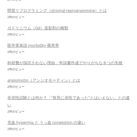
間質リプログラミング（stromal reprogramming）とは
2件のビュー
ガドリニウム（Gd）造影剤の種類
2件のビュー
医学英単語 morbidity 罹患率
2件のビュー
科研費が採択されない理由：申請書作成でやりがちな８つの失敗
2件のビュー
angiomotin（アンジオモーティン）とは
2件のビュー
非劣性試験とは何か？「”有意に劣性であった”とはいえない」との違
い
2件のビュー
充血 hypermia と うっ血 congestion の違い
2件のビュー