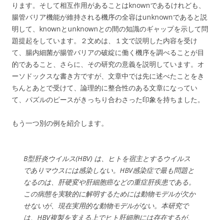
ります。そして相互作用があることはknownであるけれども、
腸管バリア機能が維持される機序の全容はunknownであると説
明して、knownとunknownとの間の知識のギャップを示して問
題提起をしています。２文めは、１文で説明した内容を受け
て、腸内細菌が腸管バリアの破綻に働く機序を調べることが目
的であること、さらに、その研究の意義を説明しています。オ
ーソドックスな書き方ですが、文章中では先に述べたことをき
ちんとあとで受けて、論理的に整合性のある文章になってい
て、パズルのピースがきっちり合わさった印象を持ちました。
もう一つ別の例を紹介します。
B型肝炎ウイルス(HBV) は、ヒトを宿主とするウイルス
でありマウスには感染しない。HBV感染症で最も問題と
なるのは、肝硬変や肝細胞癌などの重症肝疾患である。
この病態を実験的に解明するためには動物モデルが欠か
せないが、現在実用的な動物モデルがない。本研究で
は、HBV複製を支える上でヒト肝細胞には存在するが、