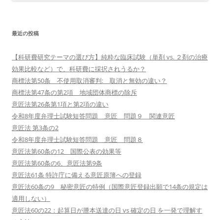
最近の投稿
【科研費研究テーマの選び方】純粋な臨床試験（単剤 vs. ２剤の治療
効果比較など）で、科研費に採択されうるか？
商標法第50条 不使用取消審判: 取消と無効の違い？
商標法第47条の第2項 地域団体商標の除斥
意匠法第26条第1項と第2項の違い
令和8年度弁理士試験短答問題 意匠 問題９ 関連意匠
意匠法 第3条の2
令和8年度弁理士試験短答問題 意匠 問題８
意匠法第60条の12 国際公表の効果等
意匠法第60条の6、意匠法第9条
意匠法61条 特許庁に備える意匠原簿への登録
意匠法60条の9 秘密意匠の特例（国際意匠登録出願で14条の規定は
適用しない）
意匠法60の22：起算日が謄本送達の日 vs 確定の日 を一発で理解す