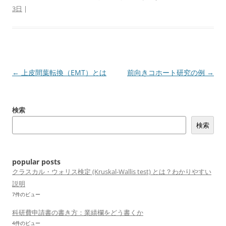
3日
|
投
←
上皮間葉転換（EMT）とは
前向きコホート研究の例
→
稿
ナ
検索
ビ
検索
ゲ
ー
シ
popular posts
ョ
クラスカル・ウォリス検定 (Kruskal-Wallis test) とは？わかりやすい
説明
ン
7件のビュー
科研費申請書の書き方：業績欄をどう書くか
4件のビュー