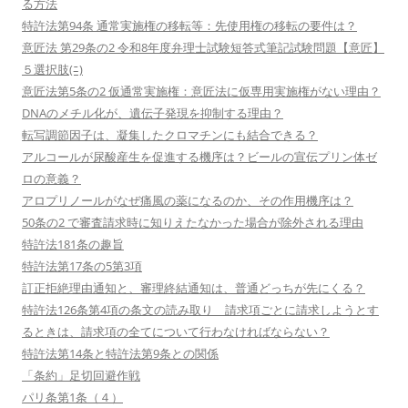
る方法
特許法第94条 通常実施権の移転等：先使用権の移転の要件は？
意匠法 第29条の2 令和8年度弁理士試験短答式筆記試験問題【意匠】
５選択肢(ﾆ)
意匠法第5条の2 仮通常実施権：意匠法に仮専用実施権がない理由？
DNAのメチル化が、遺伝子発現を抑制する理由？
転写調節因子は、凝集したクロマチンにも結合できる？
アルコールが尿酸産生を促進する機序は？ビールの宣伝プリン体ゼ
ロの意義？
アロプリノールがなぜ痛風の薬になるのか、その作用機序は？
50条の2 で審査請求時に知りえたなかった場合が除外される理由
特許法181条の趣旨
特許法第17条の5第3項
訂正拒絶理由通知と、審理終結通知は、普通どっちが先にくる？
特許法126条第4項の条文の読み取り 請求項ごとに請求しようとす
るときは、請求項の全てについて行わなければならない？
特許法第14条と特許法第9条との関係
「条約」足切回避作戦
パリ条第1条（４）