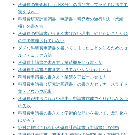
科研費の審査種目（小区分）の選び方：プライドは捨てて
実を取れ！
科研費研究計画調書（申請書）研究者の遂行能力（業績
欄）の書き方
科研費の申請書がうまく書けない理由：やりたいことが頭
の中で整理されていない
ダメな科研費申請書を書いてしまったことを知るためのセ
ルフチェック方法
科研費申請書の書き方：業績欄をどう書くか
科研費申請書の書き方：勝てないケンカはしない
科研費申請書の書き方：業績をアピールせよ！
科研費申請書（研究計画調書）の書き方セミナースライド
集・ノウハウ記事
科研費が採択されない理由：申請書作成でやりがちな８つ
の失敗
科研費申請書の書き方：学術的な問いを書いて、差別化を
はかろう
絶対に採択されない科研費計画調書（申請書）の特徴
科研費計画調書「関連する国内外の研究動向と本研究の位