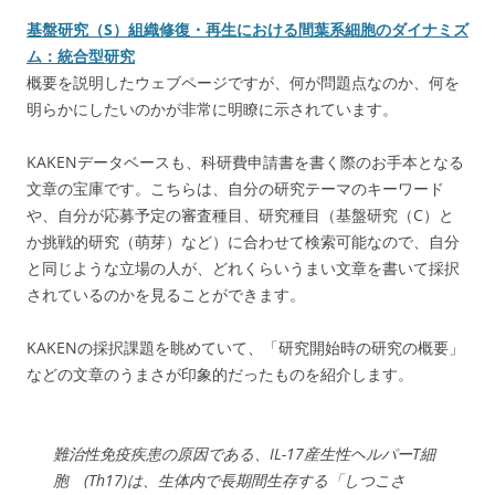
基盤研究（S）組織修復・再生における間葉系細胞のダイナミズ
ム：統合型研究
概要を説明したウェブページですが、何が問題点なのか、何を
明らかにしたいのかが非常に明瞭に示されています。
KAKENデータベースも、科研費申請書を書く際のお手本となる
文章の宝庫です。こちらは、自分の研究テーマのキーワード
や、自分が応募予定の審査種目、研究種目（基盤研究（C）と
か挑戦的研究（萌芽）など）に合わせて検索可能なので、自分
と同じような立場の人が、どれくらいうまい文章を書いて採択
されているのかを見ることができます。
KAKENの採択課題を眺めていて、「研究開始時の研究の概要」
などの文章のうまさが印象的だったものを紹介します。
難治性免疫疾患の原因である、IL-17産生性ヘルパーT細
胞 (Th17)は、生体内で長期間生存する「しつこさ