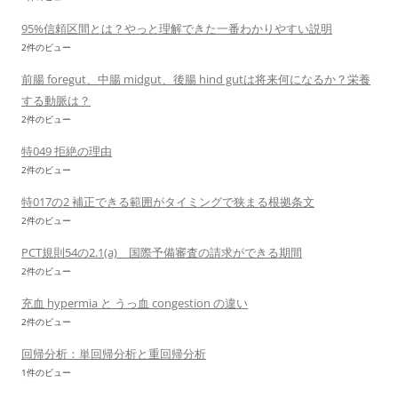
95%信頼区間とは？やっと理解できた一番わかりやすい説明
2件のビュー
前腸 foregut、中腸 midgut、後腸 hind gutは将来何になるか？栄養
する動脈は？
2件のビュー
特049 拒絶の理由
2件のビュー
特017の2 補正できる範囲がタイミングで狭まる根拠条文
2件のビュー
PCT規則54の2.1(a) 国際予備審査の請求ができる期間
2件のビュー
充血 hypermia と うっ血 congestion の違い
2件のビュー
回帰分析：単回帰分析と重回帰分析
1件のビュー