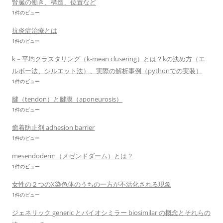
腎臓の働き、構造、位置など
1件のビュー
抗炎症治療とは
1件のビュー
k－平均クラスタリング（k-mean clusering）とは？kの決め方（エ
ルボー法、シルエット法）、実際の解析事例（pythonでの実装）
1件のビュー
腱（tendon）と腱膜（aponeurosis）
1件のビュー
癒着防止剤 adhesion barrier
1件のビュー
mesendoderm（メゼンドダーム）とは？
1件のビュー
女性の２つのX染色体のうちの一方が不活化される現象
1件のビュー
ジェネリック generic とバイオシミラー biosimilar の概念とそれらの