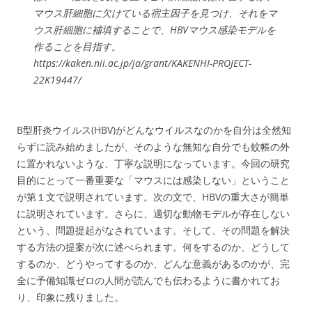
マウス肝細胞に欠けている宿主因子を見つけ、それをマ
ウス肝細胞に補填することで、HBVマウス感染モデルを
作ることを目指す。
https://kaken.nii.ac.jp/ja/grant/KAKENHI-PROJECT-
22K19447/
B型肝炎ウイルス(HBV)がどんなウイルスなのかを自分は全然知
らずに読み始めましたが、そのような無知な自分でも蚊帳の外
に置かれないような、丁寧な説明になっています。今回の研究
目的にとって一番重要な「マウスには感染しない」ということ
が第１文で説明されています。次の文で、HBVの重大さが簡単
に説明されています。さらに、適切な動物モデルが存在しない
という、問題提起がなされています。そして、その問題を解決
する方法の提案が次に述べられます。何をするのか、どうして
するのか、どうやってするのか、どんな意義があるのかが、完
全に予備知識ゼロの人間が読んでも伝わるように書かれてお
り、印象に残りました。