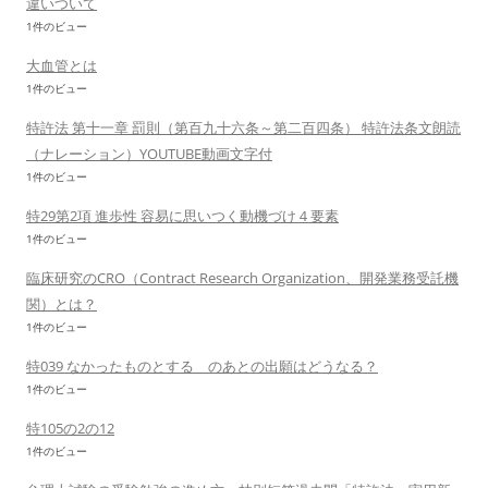
違いついて
1件のビュー
大血管とは
1件のビュー
特許法 第十一章 罰則（第百九十六条～第二百四条） 特許法条文朗読
（ナレーション）YOUTUBE動画文字付
1件のビュー
特29第2項 進歩性 容易に思いつく動機づけ４要素
1件のビュー
臨床研究のCRO（Contract Research Organization、開発業務受託機
関）とは？
1件のビュー
特039 なかったものとする のあとの出願はどうなる？
1件のビュー
特105の2の12
1件のビュー