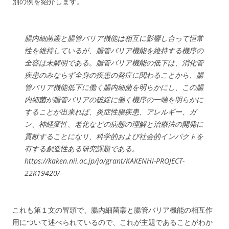
別の例を紹介します。
腸内細菌叢
と
腸管バリア機能
は相互に影響し合って
恒常
性
を維持しているが、
腸管バリア機能を維持する機序
の
全容は
未解明
である。
腸管バリア機能の低下
は、
消化管
疾患
のみならず
全身の疾患の発症
に関わることから、
腸
管バリア機能低下に働く腸内細菌
を明らかにし、
この腸
内細菌が腸管バリアの破綻に働く機序
の一端を明らかに
する
ことが出来れば、
炎症性腸疾患、アレルギー、ガ
ン、神経変性、老化などの病態の理解と治療法の開発に
貢献
することになり、科学的および社会的インパクトを
有する創造性ある研究課題である。
https://kaken.nii.ac.jp/ja/grant/KAKENHI-PROJECT-
22K19420/
これも第１文の冒頭で、腸内細菌叢
と
腸管バリア機能の相互作
用について述べられているので、これが主題であることがわか