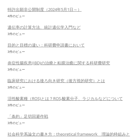
特許出願非公開制度（2024年5月1日～）
4件のビュー
遺伝率の計算方法、統計遺伝学入門など
3件のビュー
目的と目標の違い：科研費申請書において
3件のビュー
炎症性腸疾患(IBD)の治療と粘膜治癒に関する科研費研究
3件のビュー
臨床研究における後ろ向き研究（後方視的研究）とは
3件のビュー
活性酸素種（ROS)とは？ROS,酸素分子、ラジカルなどについて
3件のビュー
「条約」足切回避作戦
3件のビュー
社会科学系論文の書き方：theoretical framework 理論的枠組みと