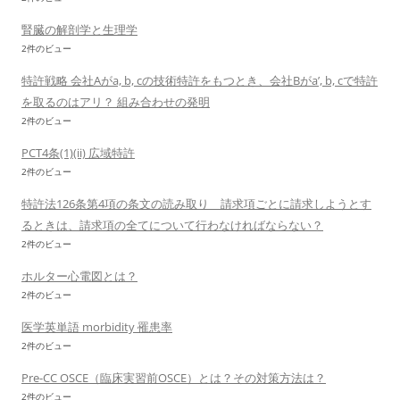
腎臓の解剖学と生理学
2件のビュー
特許戦略 会社Aがa, b, cの技術特許をもつとき、会社Bがa’, b, cで特許
を取るのはアリ？ 組み合わせの発明
2件のビュー
PCT4条(1)(ii) 広域特許
2件のビュー
特許法126条第4項の条文の読み取り 請求項ごとに請求しようとす
るときは、請求項の全てについて行わなければならない？
2件のビュー
ホルター心電図とは？
2件のビュー
医学英単語 morbidity 罹患率
2件のビュー
Pre-CC OSCE（臨床実習前OSCE）とは？その対策方法は？
2件のビュー