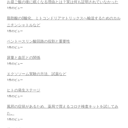
お昼ご飯の後に眠くなる理由とは？実は何も証明されていなかった
1件のビュー
脂肪酸のβ酸化、ミトコンドリアマトリックスへ輸送するためのカル
ニチンシャトルなど
1件のビュー
ペントースリン酸回路の役割と重要性
1件のビュー
尿量と血圧との関係
1件のビュー
エクソソーム実験の方法、試薬など
1件のビュー
ヒトの発生ステージ
1件のビュー
風邪の症状があるため、薬局で買えるコロナ検査キットを試してみ
た。
1件のビュー