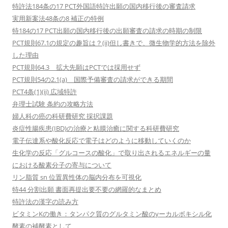
特許法184条の17 PCT外国語特許出願の国内移行後の審査請求
実用新案法48条の8 補正の特例
特184の17 PCT出願の国内移行後の出願審査の請求の時期の制限
PCT規則67.1の規定の趣旨は？(ii)但し書きで、微生物学的方法を除外
した理由
PCT規則64.3 拡大先願はPCTでは採用せず
PCT規則54の2.1(a) 国際予備審査の請求ができる期間
PCT4条(1)(ii) 広域特許
弁理士試験 条約の攻略方法
婦人科の癌の科研費研究 採択課題
炎症性腸疾患(IBD)の治療と粘膜治癒に関する科研費研究
電子伝達系や酸化反応で電子はどのように移動していくのか
生化学の反応「グルコースの酸化」で取り出されるエネルギーの量
における酸素分子の寄与について
リン脂質 sn 位置異性体の脳内分布を可視化
特44 分割出願 書面再提出要不要の網羅的なまとめ
特許法の漢字の読み方
ビタミンKの働き：タンパク質のグルタミン酸のγーカルボキシル化
酵素の補酵素として