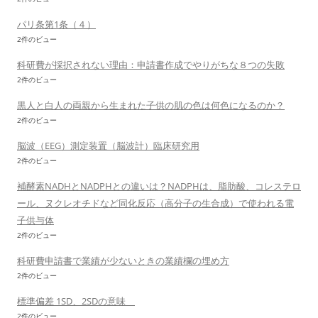
パリ条第1条（４）
2件のビュー
科研費が採択されない理由：申請書作成でやりがちな８つの失敗
2件のビュー
黒人と白人の両親から生まれた子供の肌の色は何色になるのか？
2件のビュー
脳波（EEG）測定装置（脳波計）臨床研究用
2件のビュー
補酵素NADHとNADPHとの違いは？NADPHは、脂肪酸、コレステロ
ール、ヌクレオチドなど同化反応（高分子の生合成）で使われる電
子供与体
2件のビュー
科研費申請書で業績が少ないときの業績欄の埋め方
2件のビュー
標準偏差 1SD、2SDの意味
2件のビュー