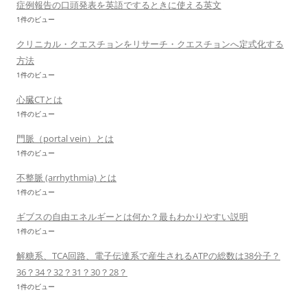
症例報告の口頭発表を英語でするときに使える英文
1件のビュー
クリニカル・クエスチョンをリサーチ・クエスチョンへ定式化する
方法
1件のビュー
心臓CTとは
1件のビュー
門脈（portal vein）とは
1件のビュー
不整脈 (arrhythmia) とは
1件のビュー
ギブスの自由エネルギーとは何か？最もわかりやすい説明
1件のビュー
解糖系、TCA回路、電子伝達系で産生されるATPの総数は38分子？
36？34？32？31？30？28？
1件のビュー