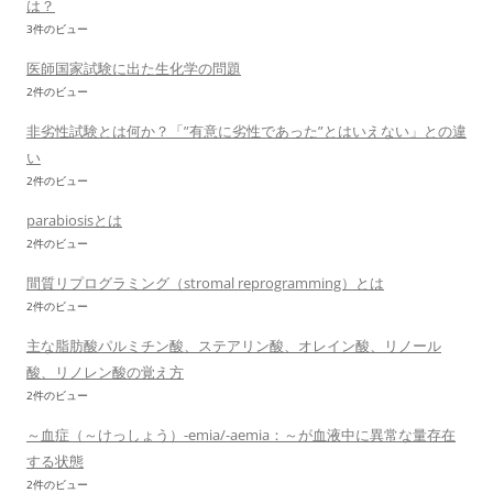
は？
3件のビュー
医師国家試験に出た生化学の問題
2件のビュー
非劣性試験とは何か？「”有意に劣性であった”とはいえない」との違
い
2件のビュー
parabiosisとは
2件のビュー
間質リプログラミング（stromal reprogramming）とは
2件のビュー
主な脂肪酸パルミチン酸、ステアリン酸、オレイン酸、リノール
酸、リノレン酸の覚え方
2件のビュー
～血症（～けっしょう）-emia/-aemia：～が血液中に異常な量存在
する状態
2件のビュー