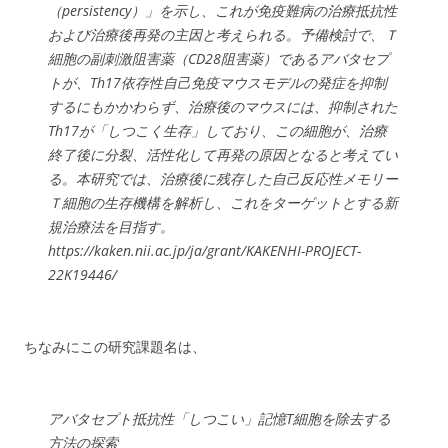
（persistency）」を示し、これが免疫難病の治療抵抗性
および治療後再発の主因と考えられる。予備検討で、Ｔ
細胞の副刺激阻害薬（CD28阻害薬）であるアバタセプ
トが、Th17依存性自己免疫マウスモデルの発症を抑制
するにもかかわらず、治療後のマウスには、抑制された
Th17が「しつこく生存」しており、この細胞が、治療
終了後に分裂、活性化して再発の原因となると考えてい
る。本研究では、治療後に残存した自己反応性メモリー
Ｔ細胞の生存機構を解析し、これをターゲットとする新
規治療法を目指す。
https://kaken.nii.ac.jp/ja/grant/KAKENHI-PROJECT-
22K19446/
ちなみにこの研究課題名は、
アバタセプト抵抗性「しつこい」記憶T細胞を除去する
方法の探索