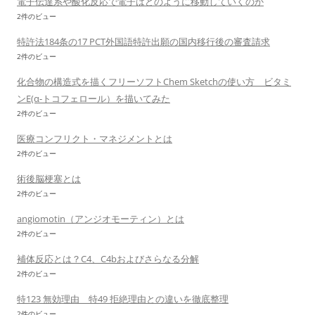
電子伝達系や酸化反応で電子はどのように移動していくのか
2件のビュー
特許法184条の17 PCT外国語特許出願の国内移行後の審査請求
2件のビュー
化合物の構造式を描くフリーソフトChem Sketchの使い方 ビタミ
ンE(α-トコフェロール）を描いてみた
2件のビュー
医療コンフリクト・マネジメントとは
2件のビュー
術後脳梗塞とは
2件のビュー
angiomotin（アンジオモーティン）とは
2件のビュー
補体反応とは？C4、C4bおよびさらなる分解
2件のビュー
特123 無効理由 特49 拒絶理由との違いを徹底整理
2件のビュー