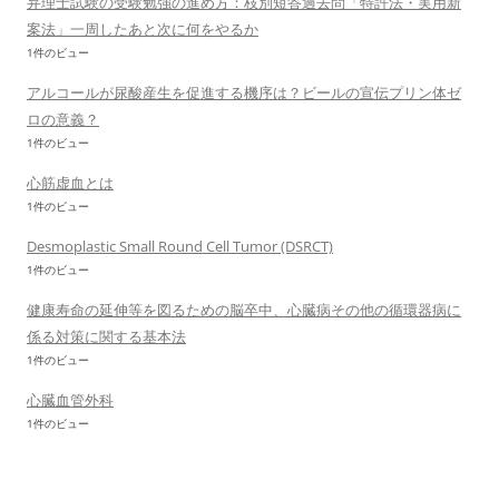
弁理士試験の受験勉強の進め方：枝別短答過去問「特許法・実用新
案法」一周したあと次に何をやるか
1件のビュー
アルコールが尿酸産生を促進する機序は？ビールの宣伝プリン体ゼ
ロの意義？
1件のビュー
心筋虚血とは
1件のビュー
Desmoplastic Small Round Cell Tumor (DSRCT)
1件のビュー
健康寿命の延伸等を図るための脳卒中、心臓病その他の循環器病に
係る対策に関する基本法
1件のビュー
心臓血管外科
1件のビュー