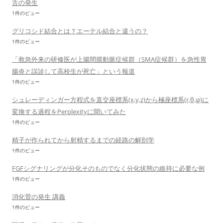
舌の発生
1件のビュー
グリコシド結合とは？エーテル結合と違うの？
1件のビュー
「救急外来の研修医が上腸間膜動脈症候群（SMA症候群）を急性胃
腸炎と誤診して高校生が死亡」という報道
1件のビュー
シュレーディンガー方程式を直交座標系(x,y,z)から極座標系(r,θ,φ)に
変換する過程をPerplexityに聞いてみた
1件のビュー
精子が作られてから射精するまでの経路の解剖学
1件のビュー
FGFシグナリングが分化そのものでなく分化状態の維持に必要な例
1件のビュー
消化菅の発生 講義
1件のビュー