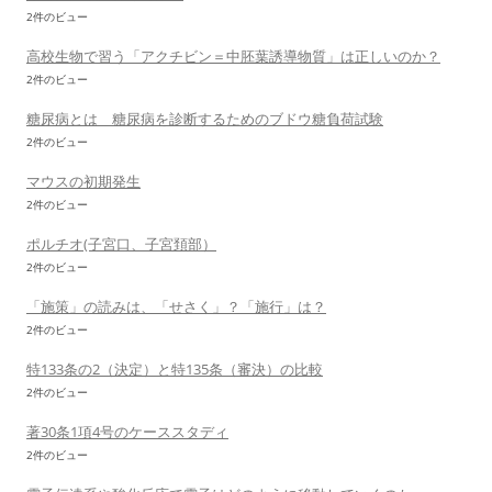
2件のビュー
高校生物で習う「アクチビン＝中胚葉誘導物質」は正しいのか？
2件のビュー
糖尿病とは 糖尿病を診断するためのブドウ糖負荷試験
2件のビュー
マウスの初期発生
2件のビュー
ポルチオ(子宮口、子宮頚部）
2件のビュー
「施策」の読みは、「せさく」？「施行」は？
2件のビュー
特133条の2（決定）と特135条（審決）の比較
2件のビュー
著30条1項4号のケーススタディ
2件のビュー