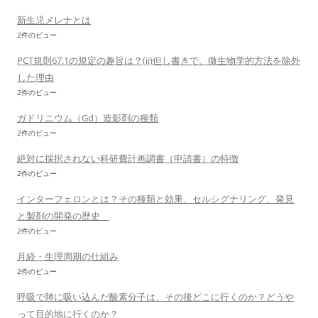
新生児メレナとは
2件のビュー
PCT規則67.1の規定の趣旨は？(ii)但し書きで、微生物学的方法を除外
した理由
2件のビュー
ガドリニウム（Gd）造影剤の種類
2件のビュー
絶対に採択されない科研費計画調書（申請書）の特徴
2件のビュー
インターフェロンとは？その種類と効果、セルシグナリング、発見
と製剤の開発の歴史
2件のビュー
月経・生理周期の仕組み
2件のビュー
呼吸で肺に吸い込んだ酸素分子は、その後どこに行くのか？どうや
って目的地に行くのか？