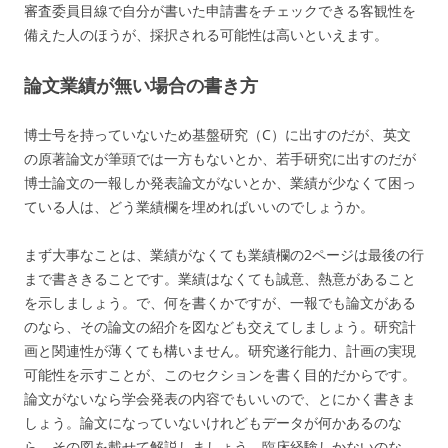
審査委員目線で自分が書いた申請書をチェックできる客観性を
備えた人のほうが、採択される可能性は高いといえます。
論文業績が無い場合の書き方
博士号を持っていないため基盤研究（C）に出すのだが、英文
の原著論文が筆頭では一方もないとか、若手研究に出すのだが
博士論文の一報しか発表論文がないとか、業績が少なくて困っ
ている人は、どう業績欄を埋めればいいのでしょうか。
まず大事なことは、業績がなくても業績欄の2ページは最後の行
まで書ききることです。業績はなくても誠意、熱意があること
を示しましょう。で、何を書くかですが、一報でも論文がある
のなら、その論文の紹介を図なども交えてしましょう。研究計
画と関連性が薄くても構いません。研究遂行能力、計画の実現
可能性を示すことが、このセクションを書く目的だからです。
論文がないなら学会発表の内容でもいいので、とにかく書きま
しょう。論文になっていないけれどもデータが何かあるのな
ら、その図を載せて解説しましょう。臨床経験しかないのな