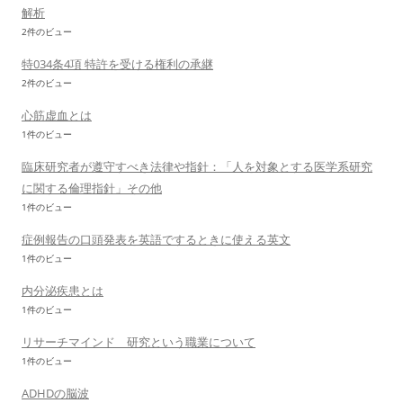
解析
2件のビュー
特034条4項 特許を受ける権利の承継
2件のビュー
心筋虚血とは
1件のビュー
臨床研究者が遵守すべき法律や指針：「人を対象とする医学系研究
に関する倫理指針」その他
1件のビュー
症例報告の口頭発表を英語でするときに使える英文
1件のビュー
内分泌疾患とは
1件のビュー
リサーチマインド 研究という職業について
1件のビュー
ADHDの脳波