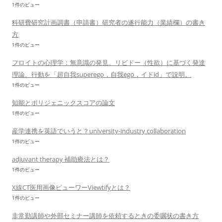
1件のビュー
科研費研究計画調書（申請書）研究者の遂行能力（業績欄）の書き
方
1件のビュー
フロイトの心理学：無意識の発見、リビドー（性欲）に基づく発達
理論、行動を「超自我superego，自我ego，イドid」で説明。
1件のビュー
知能とポリジェニックスコアの論文
1件のビュー
産学連携を英語でいうと？university-industry collaboration
1件のビュー
adjuvant therapy 補助療法とは？
1件のビュー
X線CT医用画像ビューワーViewtifyとは？
1件のビュー
非常勤講師や外部セミナー講師を依頼するときの委嘱状の書き方