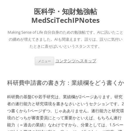
医科学・知財勉強帖
MedSciTechIPNotes
Making Sense of Life 自分自身のための勉強帖です。AIに訊いたこと
の纏めが増えてきました。AIも間違えます。誤りは、誤りに気付い
たときに直せばいいというスタンスです。
コンテンツへスキップ
メニュー
科研費申請書の書き方：業績欄をどう書くか
科研費の基盤Cや若手研究は、業績欄が2ページあります。研究
者の遂行能力と研究環境を書きなさいというセクションです。2
つ書くから1ページずつ、じゃあありません。遂行能力と研究環
境のどっちが審査委員にとって重要かといえば、もちろん遂行
能力（＝過去の業績）なわけですから、分量としては、1.5ペー