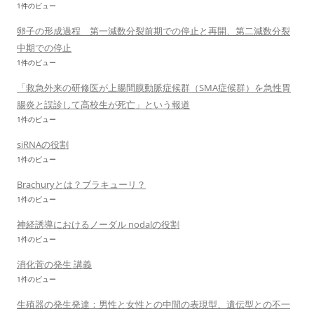
1件のビュー
卵子の形成過程 第一減数分裂前期での停止と再開、第二減数分裂
中期での停止
1件のビュー
「救急外来の研修医が上腸間膜動脈症候群（SMA症候群）を急性胃
腸炎と誤診して高校生が死亡」という報道
1件のビュー
siRNAの役割
1件のビュー
Brachuryとは？ブラキューリ？
1件のビュー
神経誘導におけるノーダル nodalの役割
1件のビュー
消化菅の発生 講義
1件のビュー
生殖器の発生発達：男性と女性との中間の表現型、遺伝型との不一