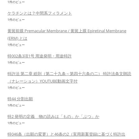
1件のビュー
ケラチンとは？中間系フィラメント
1件のビュー
黄斑前膜 Premacular Membrane / 黄斑上膜 Epiretinal Membrane
(ERM) とは
1件のビュー
特002条3項1号 用途発明・用途特許
1件のビュー
特許法 第二章 総則（第二十九条～第四十六条の二） 特許法条文朗読
（ナレーション）YOUTUBE動画文字付
1件のビュー
特44 分割出願
1件のビュー
特2 発明の定義 物の読みは「もの」か「ぶつ」か
1件のビュー
特046条（出願の変更）と46条の2（実用新案登録に基づく特許出