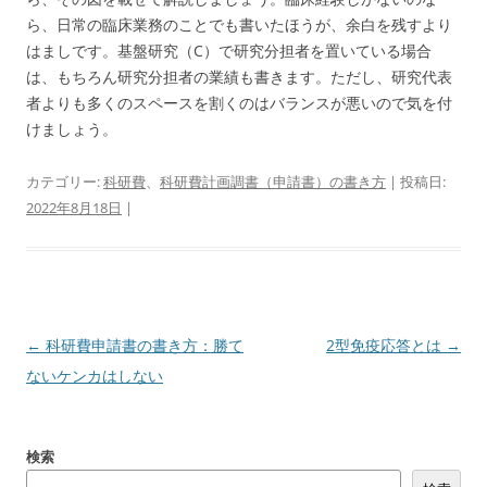
ら、日常の臨床業務のことでも書いたほうが、余白を残すより
はましです。基盤研究（C）で研究分担者を置いている場合
は、もちろん研究分担者の業績も書きます。ただし、研究代表
者よりも多くのスペースを割くのはバランスが悪いので気を付
けましょう。
カテゴリー:
科研費
、
科研費計画調書（申請書）の書き方
| 投稿日:
2022年8月18日
|
投
←
科研費申請書の書き方：勝て
2型免疫応答とは
→
稿
ないケンカはしない
ナ
ビ
検索
ゲ