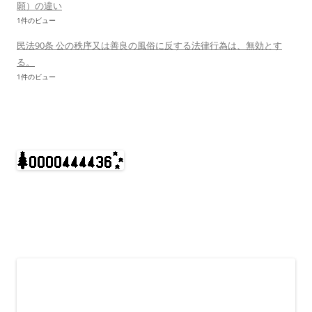
願）の違い
1件のビュー
民法90条 公の秩序又は善良の風俗に反する法律行為は、無効とす
る。
1件のビュー