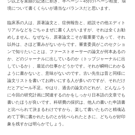
ジ以上を業績の記述に割き、半ページ～4分の1ページ程度、環
境について書くくらいが適当なバランスだと思います。
臨床系の人は、原著論文と、症例報告と、総説その他エディト
リアルなどをごちゃまぜに書く人がいますが、それは全くお勧
めしません。なぜなら、原著論文こそが最重要であって、それ
以外は、さほど重みがないからです。審査委員がこのセクショ
ンで知りたいことは、ファーストオーサーの論文が何本あるの
か、どのジャーナルに出しているのか（トップジャーナルに出
しているか）、最近の仕事かどうかです。それが瞬時にわかる
ように書かないと、意味がないのです。古い先生は昔と同様に
論文リストを書いてお終いにする人が多いのですが、それだけ
だとアピール不足。やはり、過去の論文のどれが、どんなふう
に今回の研究計画に関連するのかをしっかり日本語の文章でも
書いたほうが良いです。科研費の採択は、他人の書いた申請書
と比べられて決まるわけですから、楽して書いたものと精魂込
めて丁寧に書かれたものとが比べられたときに、どちらが好印
象を残すかは明らかでしょう。