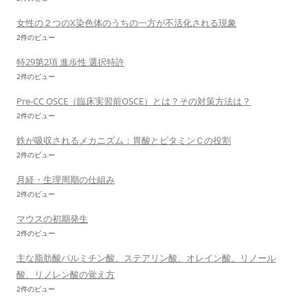
女性の２つのX染色体のうちの一方が不活化される現象
2件のビュー
特29第2項 進歩性 選択特許
2件のビュー
Pre-CC OSCE（臨床実習前OSCE）とは？その対策方法は？
2件のビュー
鉄が吸収されるメカニズム：胃酸とビタミンＣの役割
2件のビュー
月経・生理周期の仕組み
2件のビュー
マウスの初期発生
2件のビュー
主な脂肪酸パルミチン酸、ステアリン酸、オレイン酸、リノール
酸、リノレン酸の覚え方
2件のビュー