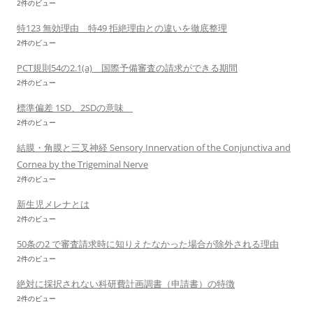
2件のビュー
特123 無効理由 特49 拒絶理由との違いを徹底整理
2件のビュー
PCT規則54の2.1(a) 国際予備審査の請求ができる期間
2件のビュー
標準偏差 1SD、2SDの意味
2件のビュー
結膜・角膜と三叉神経 Sensory Innervation of the Conjunctiva and
Cornea by the Trigeminal Nerve
2件のビュー
新生児メレナとは
2件のビュー
50条の2 で審査請求時に知りえたなかった場合が除外される理由
2件のビュー
絶対に採択されない科研費計画調書（申請書）の特徴
2件のビュー