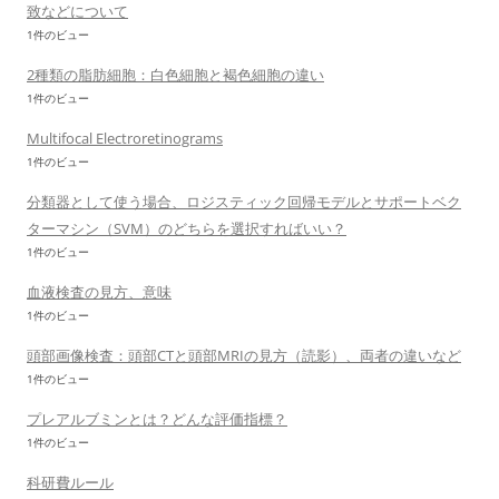
致などについて
1件のビュー
2種類の脂肪細胞：白色細胞と褐色細胞の違い
1件のビュー
Multifocal Electroretinograms
1件のビュー
分類器として使う場合、ロジスティック回帰モデルとサポートベク
ターマシン（SVM）のどちらを選択すればいい？
1件のビュー
血液検査の見方、意味
1件のビュー
頭部画像検査：頭部CTと頭部MRIの見方（読影）、両者の違いなど
1件のビュー
プレアルブミンとは？どんな評価指標？
1件のビュー
科研費ルール