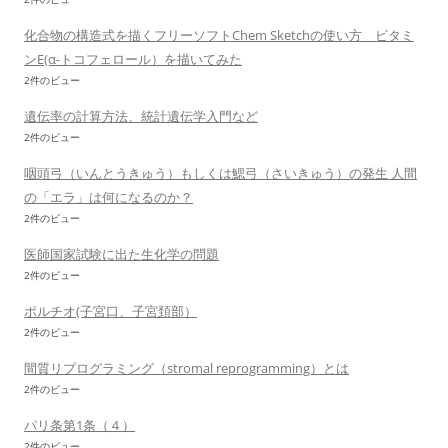
化合物の構造式を描くフリーソフトChem Sketchの使い方 ビタミ
ンE(α-トコフェロール）を描いてみた
2件のビュー
遺伝率の計算方法、統計遺伝学入門など
2件のビュー
咽頭弓（いんとうきゅう）もしくは鰓弓（さいきゅう）の発生 人間
の「エラ」は何になるのか？
2件のビュー
医師国家試験に出た生化学の問題
2件のビュー
ポルチオ(子宮口、子宮頚部）
2件のビュー
間質リプログラミング（stromal reprogramming）とは
2件のビュー
パリ条第1条（４）
2件のビュー