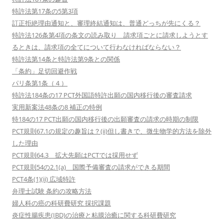
特許法第17条の5第3項
訂正拒絶理由通知と、審理終結通知は、普通どっちが先にくる？
特許法126条第4項の条文の読み取り 請求項ごとに請求しようとす
るときは、請求項の全てについて行わなければならない？
特許法第14条と特許法第9条との関係
「条約」足切回避作戦
パリ条第1条（４）
特許法184条の17 PCT外国語特許出願の国内移行後の審査請求
実用新案法48条の8 補正の特例
特184の17 PCT出願の国内移行後の出願審査の請求の時期の制限
PCT規則67.1の規定の趣旨は？(ii)但し書きで、微生物学的方法を除外
した理由
PCT規則64.3 拡大先願はPCTでは採用せず
PCT規則54の2.1(a) 国際予備審査の請求ができる期間
PCT4条(1)(ii) 広域特許
弁理士試験 条約の攻略方法
婦人科の癌の科研費研究 採択課題
炎症性腸疾患(IBD)の治療と粘膜治癒に関する科研費研究