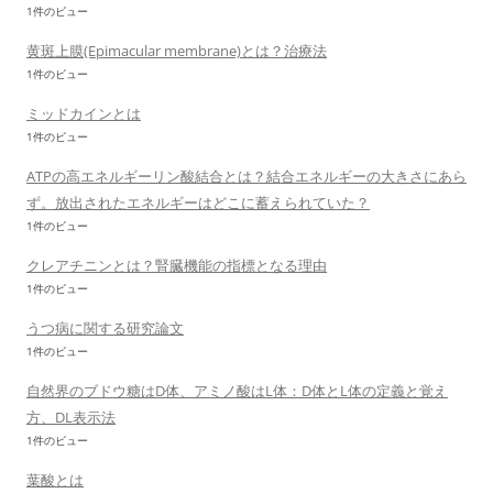
1件のビュー
黄斑上膜(Epimacular membrane)とは？治療法
1件のビュー
ミッドカインとは
1件のビュー
ATPの高エネルギーリン酸結合とは？結合エネルギーの大きさにあら
ず。放出されたエネルギーはどこに蓄えられていた？
1件のビュー
クレアチニンとは？腎臓機能の指標となる理由
1件のビュー
うつ病に関する研究論文
1件のビュー
自然界のブドウ糖はD体、アミノ酸はL体：D体とL体の定義と覚え
方、DL表示法
1件のビュー
葉酸とは