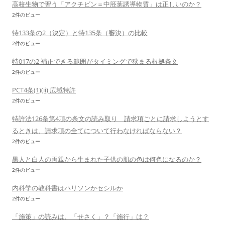
高校生物で習う「アクチビン＝中胚葉誘導物質」は正しいのか？
2件のビュー
特133条の2（決定）と特135条（審決）の比較
2件のビュー
特017の2 補正できる範囲がタイミングで狭まる根拠条文
2件のビュー
PCT4条(1)(ii) 広域特許
2件のビュー
特許法126条第4項の条文の読み取り 請求項ごとに請求しようとす
るときは、請求項の全てについて行わなければならない？
2件のビュー
黒人と白人の両親から生まれた子供の肌の色は何色になるのか？
2件のビュー
内科学の教科書はハリソンかセシルか
2件のビュー
「施策」の読みは、「せさく」？「施行」は？