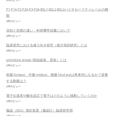
3件のビュー
P1,P1A,P2,P2A,P3,P3A,BSL1,BSL2,BSL3バイオセーフティレベルの種
類
3件のビュー
目的と目標の違い：科研費申請書において
3件のビュー
臨床研究における後ろ向き研究（後方視的研究）とは
3件のビュー
pirimitive streak (原始線条、原条）とは
2件のビュー
前腸 foregut、中腸 midgut、後腸 hind gutは将来何になるか？栄養
する動脈は？
2件のビュー
電子伝達系や酸化反応で電子はどのように移動していくのか
2件のビュー
脳波（EEG）測定装置（脳波計）臨床研究用
2件のビュー