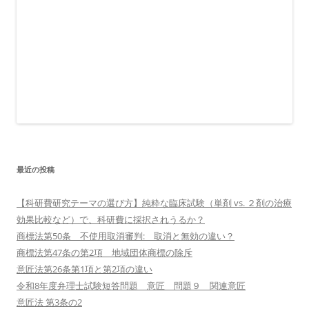
最近の投稿
【科研費研究テーマの選び方】純粋な臨床試験（単剤 vs. ２剤の治療
効果比較など）で、科研費に採択されうるか？
商標法第50条 不使用取消審判: 取消と無効の違い？
商標法第47条の第2項 地域団体商標の除斥
意匠法第26条第1項と第2項の違い
令和8年度弁理士試験短答問題 意匠 問題９ 関連意匠
意匠法 第3条の2