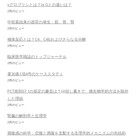
γグロブリンとは？Ig Gとの違いは？
2件のビュー
中胚葉由来の器官の発生：筋、骨、腎
2件のビュー
補体反応とは？C4、C4bおよびさらなる分解
2件のビュー
臨床医学雑誌のトップジャーナル
2件のビュー
著30条1項4号のケーススタディ
2件のビュー
PCT規則67.1の規定の趣旨は？(ii)但し書きで、微生物学的方法を除外
した理由
2件のビュー
腎臓の解剖学と生理学
2件のビュー
満腹感の科学：空腹と満腹を支配する生理学的メカニズムの包括的