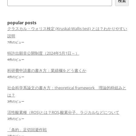
検索
ー
シ
ョ
popular posts
ン
クラスカル・ウォリス検定 (Kruskal-Wallis test) とは？わかりやすい
説明
7件のビュー
特許出願非公開制度（2024年5月1日～）
4件のビュー
科研費申請書の書き方：業績欄をどう書くか
4件のビュー
社会科学系論文の書き方：theoretical framework 理論的枠組みと
は？
3件のビュー
活性酸素種（ROS)とは？ROS,酸素分子、ラジカルなどについて
3件のビュー
「条約」足切回避作戦