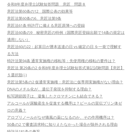
令和8年度弁理士試験短答問題 意匠 問題８
意匠法第60条の12 国際公表の効果等
意匠法第60条の6、意匠法第9条
意匠法61条 特許庁に備える意匠原簿への登録
意匠法60条の9 秘密意匠の特例（国際意匠登録出願で14条の規定は
適用しない）
意匠法60の22：起算日が謄本送達の日 vs 確定の日 を一発で理解す
る方法
特許法第94条 通常実施権の移転等：先使用権の移転の要件は？
意匠法 第29条の2 令和8年度弁理士試験短答式筆記試験問題【意匠】
５選択肢(ﾆ)
意匠法第5条の2 仮通常実施権：意匠法に仮専用実施権がない理由？
DNAのメチル化が、遺伝子発現を抑制する理由？
転写調節因子は、凝集したクロマチンにも結合できる？
アルコールが尿酸産生を促進する機序は？ビールの宣伝プリン体ゼ
ロの意義？
アロプリノールがなぜ痛風の薬になるのか、その作用機序は？
50条の2 で審査請求時に知りえたなかった場合が除外される理由
特許法181条の趣旨