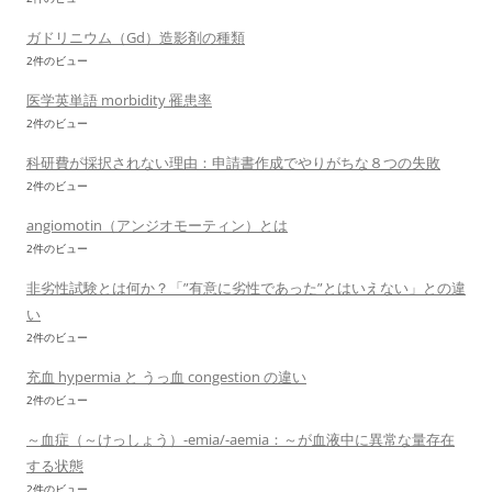
ガドリニウム（Gd）造影剤の種類
2件のビュー
医学英単語 morbidity 罹患率
2件のビュー
科研費が採択されない理由：申請書作成でやりがちな８つの失敗
2件のビュー
angiomotin（アンジオモーティン）とは
2件のビュー
非劣性試験とは何か？「”有意に劣性であった”とはいえない」との違
い
2件のビュー
充血 hypermia と うっ血 congestion の違い
2件のビュー
～血症（～けっしょう）-emia/-aemia：～が血液中に異常な量存在
する状態
2件のビュー