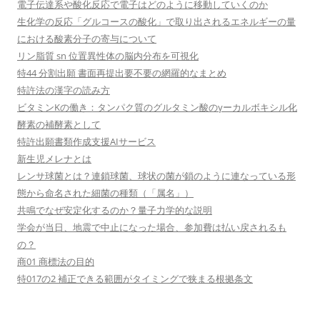
電子伝達系や酸化反応で電子はどのように移動していくのか
生化学の反応「グルコースの酸化」で取り出されるエネルギーの量
における酸素分子の寄与について
リン脂質 sn 位置異性体の脳内分布を可視化
特44 分割出願 書面再提出要不要の網羅的なまとめ
特許法の漢字の読み方
ビタミンKの働き：タンパク質のグルタミン酸のγーカルボキシル化
酵素の補酵素として
特許出願書類作成支援AIサービス
新生児メレナとは
レンサ球菌とは？連鎖球菌、球状の菌が鎖のように連なっている形
態から命名された細菌の種類（「属名」）
共鳴でなぜ安定化するのか？量子力学的な説明
学会が当日、地震で中止になった場合、参加費は払い戻されるも
の？
商01 商標法の目的
特017の2 補正できる範囲がタイミングで狭まる根拠条文