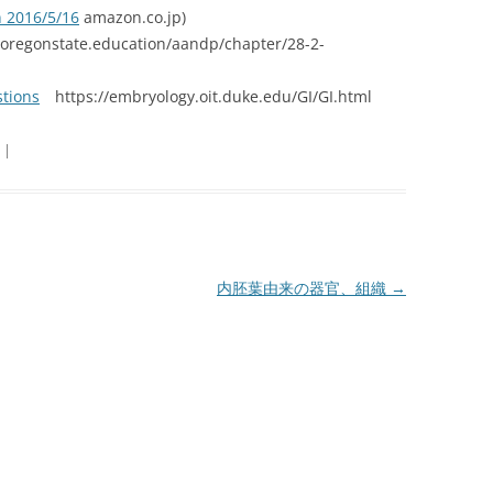
n 2016/5/16
amazon.co.jp)
oregonstate.education/aandp/chapter/28-2-
tions
https://embryology.oit.duke.edu/GI/GI.html
|
内胚葉由来の器官、組織
→