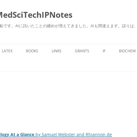
ciTechIPNotes
自身のための勉強帖です。AIに訊いたことの纏めが増えてきました。AIも間違えます。
コ
ン
LATEX
BOOKS
LINKS
GRANTS
IF
BIOCHEM
テ
ン
ツ
へ
ス
キ
ッ
プ
ogy At a Glance
by Samuel Webster and Rhiannon de