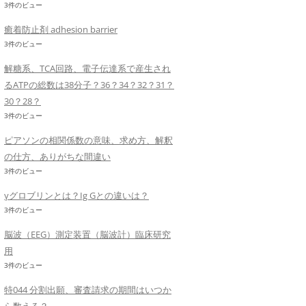
3件のビュー
癒着防止剤 adhesion barrier
3件のビュー
解糖系、TCA回路、電子伝達系で産生され
るATPの総数は38分子？36？34？32？31？
30？28？
3件のビュー
ピアソンの相関係数の意味、求め方、解釈
の仕方、ありがちな間違い
3件のビュー
γグロブリンとは？Ig Gとの違いは？
3件のビュー
脳波（EEG）測定装置（脳波計）臨床研究
用
3件のビュー
特044 分割出願、審査請求の期間はいつか