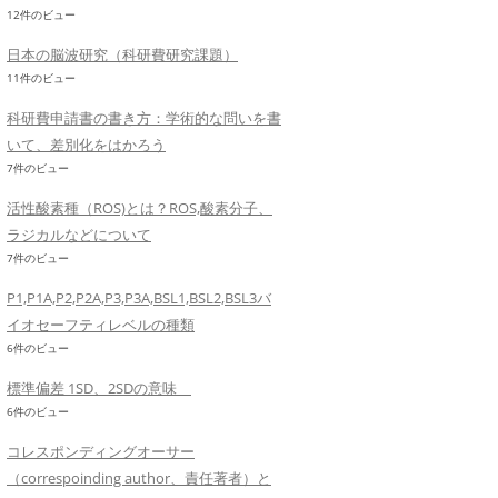
12件のビュー
日本の脳波研究（科研費研究課題）
11件のビュー
科研費申請書の書き方：学術的な問いを書
いて、差別化をはかろう
7件のビュー
活性酸素種（ROS)とは？ROS,酸素分子、
ラジカルなどについて
7件のビュー
P1,P1A,P2,P2A,P3,P3A,BSL1,BSL2,BSL3バ
イオセーフティレベルの種類
6件のビュー
標準偏差 1SD、2SDの意味
6件のビュー
コレスポンディングオーサー
（correspoinding author、責任著者）と