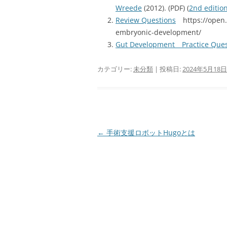
Wreede
(2012). (PDF) (
2nd editio
Review Questions
https://open.
embryonic-development/
Gut Development Practice Ques
カテゴリー:
未分類
| 投稿日:
2024年5月18日
投
←
手術支援ロボットHugoとは
稿
ナ
ビ
ゲ
ー
シ