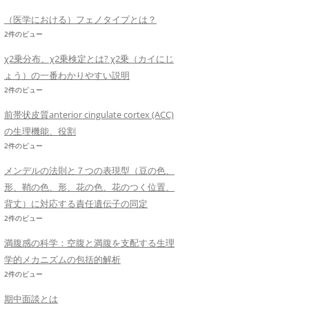
（医学における）フェノタイプとは？
2件のビュー
χ2乗分布、χ2乗検定とは? χ2乗（カイにじ
ょう）の一番わかりやすい説明
2件のビュー
前帯状皮質anterior cingulate cortex (ACC)
の生理機能、役割
2件のビュー
メンデルの法則と７つの表現型（豆の色、
形、鞘の色、形、花の色、花のつく位置、
背丈）に対応する責任遺伝子の同定
2件のビュー
満腹感の科学：空腹と満腹を支配する生理
学的メカニズムの包括的解析
2件のビュー
期中面談とは