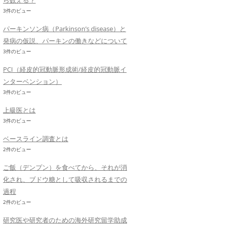
ら数える？
3件のビュー
パーキンソン病（Parkinson’s disease）と
発病の仮説、パーキンの働きなどについて
3件のビュー
PCI（経皮的冠動脈形成術/経皮的冠動脈イ
ンターベンション）
3件のビュー
上級医とは
3件のビュー
ベースライン調査とは
2件のビュー
ご飯（デンプン）を食べてから、それが消
化され、ブドウ糖として吸収されるまでの
過程
2件のビュー
研究医や研究者のための海外研究留学助成