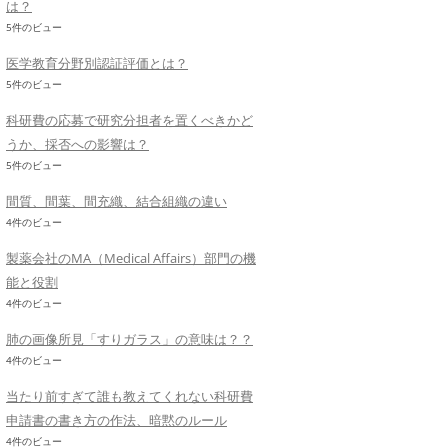
は？
5件のビュー
医学教育分野別認証評価とは？
5件のビュー
科研費の応募で研究分担者を置くべきかど
うか、採否への影響は？
5件のビュー
間質、間葉、間充織、結合組織の違い
4件のビュー
製薬会社のMA（Medical Affairs）部門の機
能と役割
4件のビュー
肺の画像所見「すりガラス」の意味は？？
4件のビュー
当たり前すぎて誰も教えてくれない科研費
申請書の書き方の作法、暗黙のルール
4件のビュー