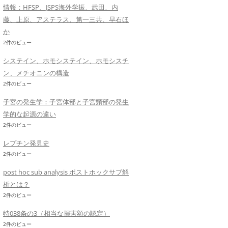
情報：HFSP、JSPS海外学振、武田、内
藤、上原、アステラス、第一三共、早石ほ
か
2件のビュー
システイン、ホモシステイン、ホモシスチ
ン、メチオニンの構造
2件のビュー
子宮の発生学：子宮体部と子宮頸部の発生
学的な起源の違い
2件のビュー
レプチン発見史
2件のビュー
post hoc sub analysis ポストホックサブ解
析とは？
2件のビュー
特038条の3（相当な損害額の認定）
2件のビュー