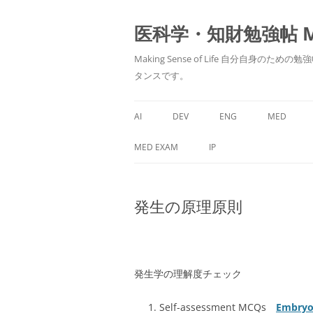
医科学・知財勉強帖 MedS
Making Sense of Life 自分
タンスです。
AI
DEV
ENG
MED
MED EXAM
IP
発生の原理原則
発生学の理解度チェック
Self-assessment MCQs
Embryol