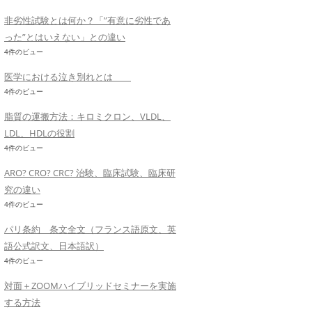
非劣性試験とは何か？「”有意に劣性であ
った”とはいえない」との違い
4件のビュー
医学における泣き別れとは
4件のビュー
脂質の運搬方法：キロミクロン、VLDL、
LDL、HDLの役割
4件のビュー
ARO? CRO? CRC? 治験、臨床試験、臨床研
究の違い
4件のビュー
パリ条約 条文全文（フランス語原文、英
語公式訳文、日本語訳）
4件のビュー
対面＋ZOOMハイブリッドセミナーを実施
する方法