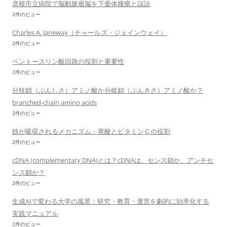
彦根市立病院で脳動脈瘤脳を下垂体腫瘍と誤診
2件のビュー
Charles A. Janeway（チャールズ・ジェインウェイ）
2件のビュー
ペントースリン酸回路の役割と重要性
2件のビュー
分枝鎖（ぶんしさ）アミノ酸か分岐鎖（ぶんきさ）アミノ酸か？
branched-chain amino acids
2件のビュー
鉄が吸収されるメカニズム：胃酸とビタミンＣの役割
2件のビュー
cDNA (complementary DNA)とは？cDNAは、センス鎖か、アンチセ
ンス鎖か？
2件のビュー
生成AIで変わる大学の風景：研究・教育・運営を劇的に効率化する
実践マニュアル
2件のビュー