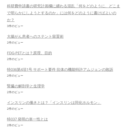
科研費申請書の研究計画欄に纏わる混乱「何をどのように、どこま
で明らかにしようとするのか」には何をどのように書けばよいの
か？
3件のビュー
大腸がん患者へのステント留置術
2件のビュー
FDG-PETとは？原理、目的
2件のビュー
特036第4項1号 サポート要件 抗体の機能特許アムジェンの敗訴
2件のビュー
腎臓の解剖学と生理学
2件のビュー
インスリンの働きとは？「インスリンは同化ホルモン」
2件のビュー
特037 発明の単一性とは
2件のビュー