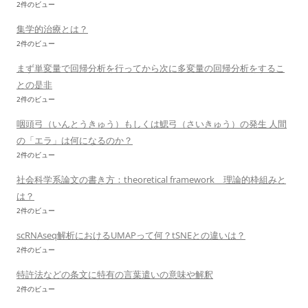
2件のビュー
集学的治療とは？
2件のビュー
まず単変量で回帰分析を行ってから次に多変量の回帰分析をするこ
との是非
2件のビュー
咽頭弓（いんとうきゅう）もしくは鰓弓（さいきゅう）の発生 人間
の「エラ」は何になるのか？
2件のビュー
社会科学系論文の書き方：theoretical framework 理論的枠組みと
は？
2件のビュー
scRNAseq解析におけるUMAPって何？tSNEとの違いは？
2件のビュー
特許法などの条文に特有の言葉遣いの意味や解釈
2件のビュー