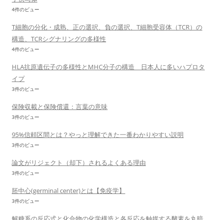
4件のビュー
T細胞の分化・成熟、正の選択、負の選択、T細胞受容体（TCR）の
構造、TCRシグナリングの多様性
4件のビュー
HLA抗原遺伝子の多様性とMHC分子の構造 日本人に多いハプロタ
イプ
3件のビュー
保険収載と保険償還：言葉の意味
3件のビュー
95%信頼区間とは？やっと理解できた一番わかりやすい説明
3件のビュー
論文がリジェクト（却下）されるよくある理由
3件のビュー
胚中心(germinal center)とは【免疫学】
3件のビュー
解糖系の反応式と化合物の化学構造と各反応を触媒する酵素を丸暗