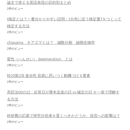
論文で使える英語表現の目的別まとめ
2件のビュー
t検定とは？一番分かりやすい説明：t分布に従う検定量Tをつくって
検定する方法
2件のビュー
chiasama キアズマとは？ 減数分裂 細胞生物学
2件のビュー
変性（へんせい） degeneration とは
2件のビュー
特29第2項 進歩性 容易に思いつく動機づけ４要素
2件のビュー
意匠法60の22：起算日が謄本送達の日 vs 確定の日 を一発で理解す
る方法
2件のビュー
科研費の応募で研究分担者を置くべきかどうか、採否への影響は？
2件のビュー