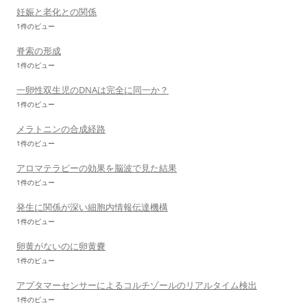
妊娠と老化との関係
1件のビュー
脊索の形成
1件のビュー
一卵性双生児のDNAは完全に同一か？
1件のビュー
メラトニンの合成経路
1件のビュー
アロマテラピーの効果を脳波で見た結果
1件のビュー
発生に関係が深い細胞内情報伝達機構
1件のビュー
卵黄がないのに卵黄嚢
1件のビュー
アプタマーセンサーによるコルチゾールのリアルタイム検出
1件のビュー