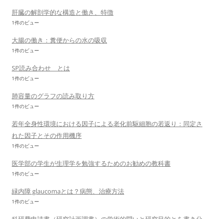
肝臓の解剖学的な構造と働き、特徴
1件のビュー
大腸の働き：糞便からの水の吸収
1件のビュー
SP読み合わせ とは
1件のビュー
肺容量のグラフの読み取り方
1件のビュー
若年全身性環境における因子による老化前駆細胞の若返り：同定さ
れた因子とその作用機序
1件のビュー
医学部の学生が生理学を勉強するためのお勧めの教科書
1件のビュー
緑内障 glaucomaとは？病態、治療方法
1件のビュー