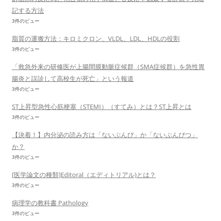
記する方法
3件のビュー
脂質の運搬方法：キロミクロン、VLDL、LDL、HDLの役割
3件のビュー
「救急外来の研修医が上腸間膜動脈症候群（SMA症候群）を急性胃
腸炎と誤診して高校生が死亡」という報道
3件のビュー
ST上昇型急性心筋梗塞（STEMI）（すてみ）とは？ST上昇とは
3件のビュー
【決着！】内分泌の読み方は「ないぶんぴ」か「ないぶんぴつ」
か？
3件のビュー
[医学論文の種類]Editoral（エディトリアル)とは？
3件のビュー
病理学の教科書 Pathology
3件のビュー