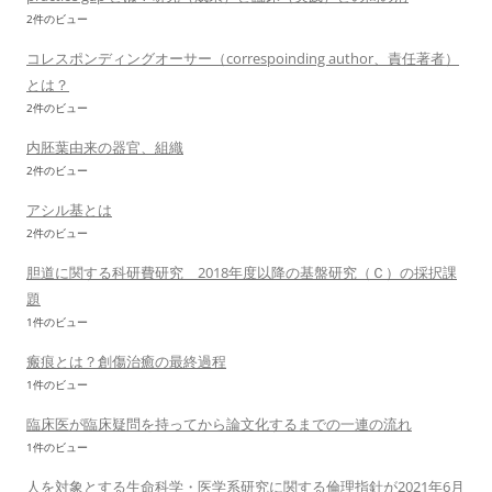
2件のビュー
コレスポンディングオーサー（correspoinding author、責任著者）
とは？
2件のビュー
内胚葉由来の器官、組織
2件のビュー
アシル基とは
2件のビュー
胆道に関する科研費研究 2018年度以降の基盤研究（Ｃ）の採択課
題
1件のビュー
瘢痕とは？創傷治癒の最終過程
1件のビュー
臨床医が臨床疑問を持ってから論文化するまでの一連の流れ
1件のビュー
人を対象とする生命科学・医学系研究に関する倫理指針が2021年6月