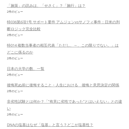
「施策」の読みは、「せさく」？「施行」は？
2件のビュー
特036第6項1号 サポート要件 アムジェンvsサノフィ事件：日米の判
断ロジック完全比較
2件のビュー
特014 複数当事者の相互代表「ただし、～、この限りでない。」は
どこに係るのか
2件のビュー
日本の大学の数、一覧
2件のビュー
後悔死ぬ前に後悔すること・人生における 後悔と意思決定の関係
2件のビュー
非劣性試験とは何か？「”有意に劣性であった”とはいえない」との違
い
2件のビュー
DNAの塩基はなぜ「塩基」と言う？どこが塩基性？