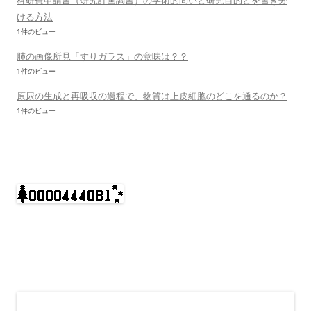
科研費申請書（研究計画調書）の学術的問いと研究目的とを書き分
ける方法
1件のビュー
肺の画像所見「すりガラス」の意味は？？
1件のビュー
原尿の生成と再吸収の過程で、物質は上皮細胞のどこを通るのか？
1件のビュー