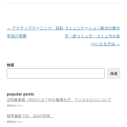
投
←
アクティブラーニング、反転
コミュニケーション能力の磨き
稿
学習の実際
方・超コミュ力・コミュ力お化
ナ
けになる方法
→
ビ
ゲ
検索
ー
検索
シ
ョ
ン
popular posts
活性酸素種（ROS)とは？ROS,酸素分子、ラジカルなどについて
4件のビュー
標準偏差 1SD、2SDの意味
4件のビュー