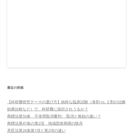
最近の投稿
【科研費研究テーマの選び方】純粋な臨床試験（単剤 vs. ２剤の治療
効果比較など）で、科研費に採択されうるか？
商標法第50条 不使用取消審判: 取消と無効の違い？
商標法第47条の第2項 地域団体商標の除斥
意匠法第26条第1項と第2項の違い