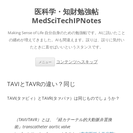
医科学・知財勉強帖
MedSciTechIPNotes
Making Sense of Life 自分自身のための勉強帖です。AIに訊いたこと
の纏めが増えてきました。AIも間違えます。誤りは、誤りに気付い
たときに直せばいいというスタンスです。
コンテンツへスキップ
メニュー
TAVIとTAVRの違い？同じ
TAVI(タァビィ）とTAVR(タァバァ）は同じものでしょうか？
（TAVI/TAVR）とは、『経カテーテル的大動脈弁置換
術』transcatheter aortic valve