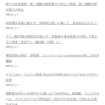
卵子の形成過程 第一減数分裂前期での停止と再開、第二減数分裂
中期での停止
4件のビュー
科研費申請書の書き方：学術的な問いを書いて、差別化をはかろう
4件のビュー
アミノ酸20個の構造式の覚え方：官能基や基本骨格で分類して覚え
ると簡単！必須アミノ酸9個（10個）も。
4件のビュー
哺乳類胚の発生 卵割期 コンパクション compactionが起こる分子
機構
4件のビュー
クラスカル・ウォリス検定 (Kruskal-Wallis test) とは？わかりやすい
説明
4件のビュー
補酵素NADHとNADPHとの違いは？NADPHは、脂肪酸、コレステロ
ール、ヌクレオチドなど同化反応（高分子の生合成）で使われる電
子供与体