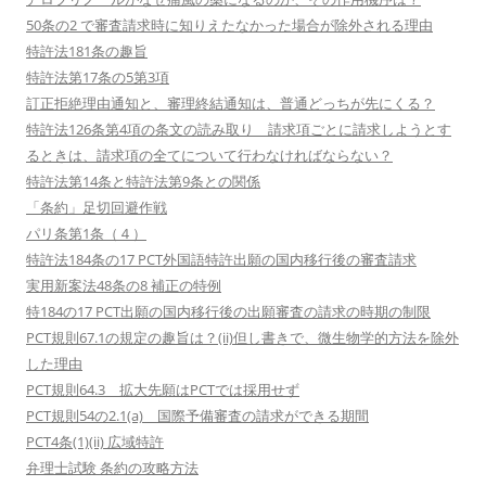
50条の2 で審査請求時に知りえたなかった場合が除外される理由
特許法181条の趣旨
特許法第17条の5第3項
訂正拒絶理由通知と、審理終結通知は、普通どっちが先にくる？
特許法126条第4項の条文の読み取り 請求項ごとに請求しようとす
るときは、請求項の全てについて行わなければならない？
特許法第14条と特許法第9条との関係
「条約」足切回避作戦
パリ条第1条（４）
特許法184条の17 PCT外国語特許出願の国内移行後の審査請求
実用新案法48条の8 補正の特例
特184の17 PCT出願の国内移行後の出願審査の請求の時期の制限
PCT規則67.1の規定の趣旨は？(ii)但し書きで、微生物学的方法を除外
した理由
PCT規則64.3 拡大先願はPCTでは採用せず
PCT規則54の2.1(a) 国際予備審査の請求ができる期間
PCT4条(1)(ii) 広域特許
弁理士試験 条約の攻略方法