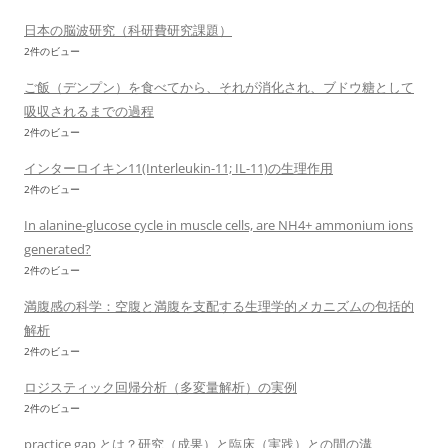
日本の脳波研究（科研費研究課題）
2件のビュー
ご飯（デンプン）を食べてから、それが消化され、ブドウ糖として
吸収されるまでの過程
2件のビュー
インターロイキン11(Interleukin-11; IL-11)の生理作用
2件のビュー
In alanine-glucose cycle in muscle cells, are NH4+ ammonium ions
generated?
2件のビュー
満腹感の科学：空腹と満腹を支配する生理学的メカニズムの包括的
解析
2件のビュー
ロジスティック回帰分析（多変量解析）の実例
2件のビュー
practice gap とは？研究（成果）と臨床（実践）との間の溝