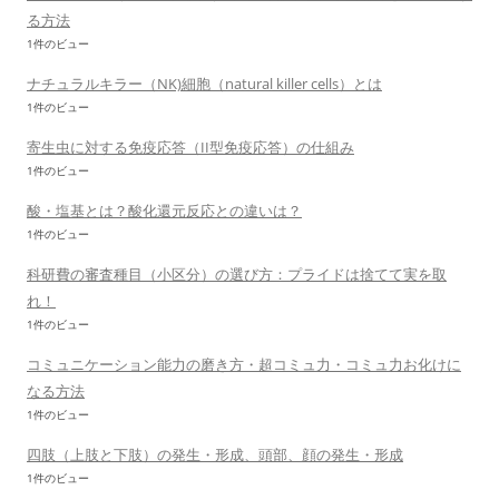
る方法
1件のビュー
ナチュラルキラー（NK)細胞（natural killer cells）とは
1件のビュー
寄生虫に対する免疫応答（II型免疫応答）の仕組み
1件のビュー
酸・塩基とは？酸化還元反応との違いは？
1件のビュー
科研費の審査種目（小区分）の選び方：プライドは捨てて実を取
れ！
1件のビュー
コミュニケーション能力の磨き方・超コミュ力・コミュ力お化けに
なる方法
1件のビュー
四肢（上肢と下肢）の発生・形成、頭部、顔の発生・形成
1件のビュー