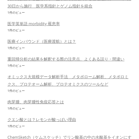
30日から施行 医学系指針とゲノム指針を統合
1件のビュー
医学英単語 morbidity 罹患率
1件のビュー
医療インバウンド（医療渡航）とは？
1件のビュー
重回帰分析の結果を解釈する際の注意点、よくある誤り・間違い
1件のビュー
オミックス大規模データ解析手法 メタボローム解析、メタボロミ
クス、プロテオーム解析、プロテオミクスのツールなど
1件のビュー
肉芽腫、肉芽腫性免疫応答とは
1件のビュー
クエン酸とは？レモンが酸っぱい理由
1件のビュー
ChemSketch（ケムスケッチ）でリン酸基の中の水酸基をイオンにす