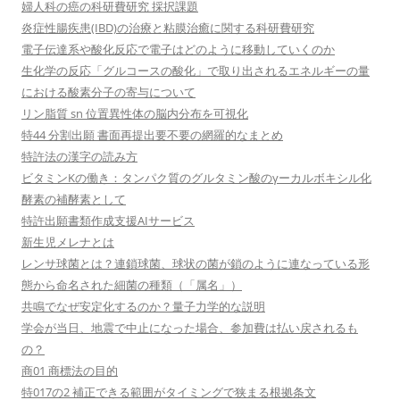
婦人科の癌の科研費研究 採択課題
炎症性腸疾患(IBD)の治療と粘膜治癒に関する科研費研究
電子伝達系や酸化反応で電子はどのように移動していくのか
生化学の反応「グルコースの酸化」で取り出されるエネルギーの量
における酸素分子の寄与について
リン脂質 sn 位置異性体の脳内分布を可視化
特44 分割出願 書面再提出要不要の網羅的なまとめ
特許法の漢字の読み方
ビタミンKの働き：タンパク質のグルタミン酸のγーカルボキシル化
酵素の補酵素として
特許出願書類作成支援AIサービス
新生児メレナとは
レンサ球菌とは？連鎖球菌、球状の菌が鎖のように連なっている形
態から命名された細菌の種類（「属名」）
共鳴でなぜ安定化するのか？量子力学的な説明
学会が当日、地震で中止になった場合、参加費は払い戻されるも
の？
商01 商標法の目的
特017の2 補正できる範囲がタイミングで狭まる根拠条文