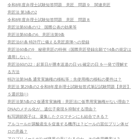
令和8年度弁理士試験短答問題 意匠 問題９ 関連意匠
意匠法 第3条の2
令和8年度弁理士試験短答問題 意匠 問題８
意匠法第60条の12 国際公表の効果等
意匠法第60条の6、意匠法第9条
意匠法61条 特許庁に備える意匠原簿への登録
意匠法60条の9 秘密意匠の特例（国際意匠登録出願で14条の規定は
適用しない）
意匠法60の22：起算日が謄本送達の日 vs 確定の日 を一発で理解す
る方法
特許法第94条 通常実施権の移転等：先使用権の移転の要件は？
意匠法 第29条の2 令和8年度弁理士試験短答式筆記試験問題【意匠】
５選択肢(ﾆ)
意匠法第5条の2 仮通常実施権：意匠法に仮専用実施権がない理由？
DNAのメチル化が、遺伝子発現を抑制する理由？
転写調節因子は、凝集したクロマチンにも結合できる？
アルコールが尿酸産生を促進する機序は？ビールの宣伝プリン体ゼ
ロの意義？
アロプリノールがなぜ痛風の薬になるのか、その作用機序は？