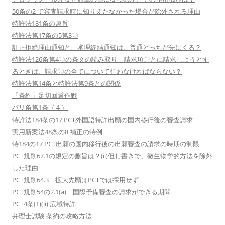
50条の2 で審査請求時に知りえたなかった場合が除外される理由
特許法181条の趣旨
特許法第17条の5第3項
訂正拒絶理由通知と、審理終結通知は、普通どっちが先にくる？
特許法126条第4項の条文の読み取り 請求項ごとに請求しようとす
るときは、請求項の全てについて行わなければならない？
特許法第14条と特許法第9条との関係
「条約」足切回避作戦
パリ条第1条（４）
特許法184条の17 PCT外国語特許出願の国内移行後の審査請求
実用新案法48条の8 補正の特例
特184の17 PCT出願の国内移行後の出願審査の請求の時期の制限
PCT規則67.1の規定の趣旨は？(ii)但し書きで、微生物学的方法を除外
した理由
PCT規則64.3 拡大先願はPCTでは採用せず
PCT規則54の2.1(a) 国際予備審査の請求ができる期間
PCT4条(1)(ii) 広域特許
弁理士試験 条約の攻略方法