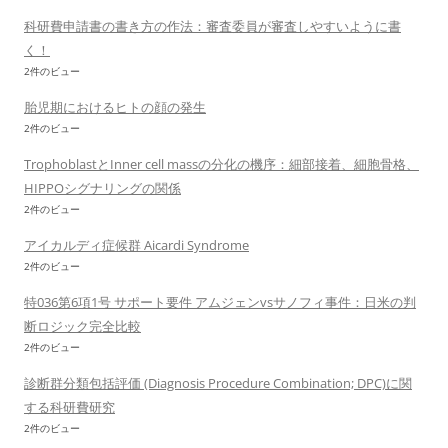
科研費申請書の書き方の作法：審査委員が審査しやすいように書
く！
2件のビュー
胎児期におけるヒトの顔の発生
2件のビュー
TrophoblastとInner cell massの分化の機序：細部接着、細胞骨格、
HIPPOシグナリングの関係
2件のビュー
アイカルディ症候群 Aicardi Syndrome
2件のビュー
特036第6項1号 サポート要件 アムジェンvsサノフィ事件：日米の判
断ロジック完全比較
2件のビュー
診断群分類包括評価 (Diagnosis Procedure Combination; DPC)に関
する科研費研究
2件のビュー