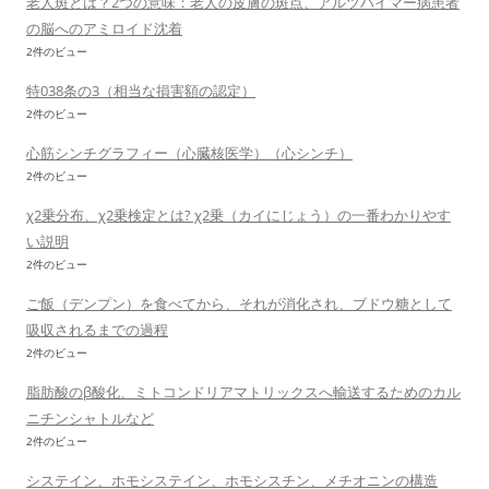
老人斑とは？2つの意味：老人の皮膚の斑点、アルツハイマー病患者
の脳へのアミロイド沈着
2件のビュー
特038条の3（相当な損害額の認定）
2件のビュー
心筋シンチグラフィー（心臓核医学）（心シンチ）
2件のビュー
χ2乗分布、χ2乗検定とは? χ2乗（カイにじょう）の一番わかりやす
い説明
2件のビュー
ご飯（デンプン）を食べてから、それが消化され、ブドウ糖として
吸収されるまでの過程
2件のビュー
脂肪酸のβ酸化、ミトコンドリアマトリックスへ輸送するためのカル
ニチンシャトルなど
2件のビュー
システイン、ホモシステイン、ホモシスチン、メチオニンの構造