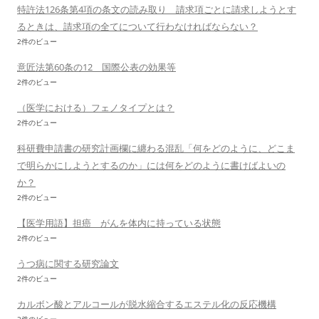
特許法126条第4項の条文の読み取り 請求項ごとに請求しようとす
るときは、請求項の全てについて行わなければならない？
2件のビュー
意匠法第60条の12 国際公表の効果等
2件のビュー
（医学における）フェノタイプとは？
2件のビュー
科研費申請書の研究計画欄に纏わる混乱「何をどのように、どこま
で明らかにしようとするのか」には何をどのように書けばよいの
か？
2件のビュー
【医学用語】担癌 がんを体内に持っている状態
2件のビュー
うつ病に関する研究論文
2件のビュー
カルボン酸とアルコールが脱水縮合するエステル化の反応機構