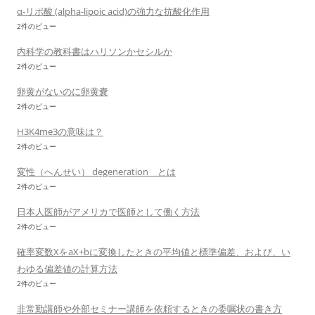
α-リポ酸 (alpha-lipoic acid)の強力な抗酸化作用
2件のビュー
内科学の教科書はハリソンかセシルか
2件のビュー
卵黄がないのに卵黄嚢
2件のビュー
H3K4me3の意味は？
2件のビュー
変性（へんせい） degeneration とは
2件のビュー
日本人医師がアメリカで医師として働く方法
2件のビュー
確率変数XをaX+bに変換したときの平均値と標準偏差、および、い
わゆる偏差値の計算方法
2件のビュー
非常勤講師や外部セミナー講師を依頼するときの委嘱状の書き方