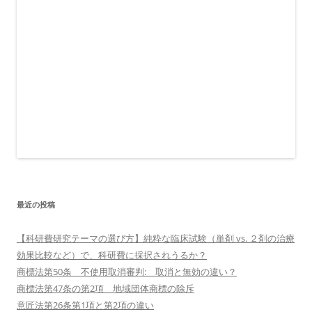
最近の投稿
【科研費研究テーマの選び方】純粋な臨床試験（単剤 vs. ２剤の治療
効果比較など）で、科研費に採択されうるか？
商標法第50条 不使用取消審判: 取消と無効の違い？
商標法第47条の第2項 地域団体商標の除斥
意匠法第26条第1項と第2項の違い