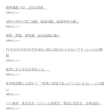
標準偏差 1SD、2SDの意味
5件のビュー
ARO? CRO? CRC? 治験、臨床試験、臨床研究の違い
5件のビュー
間質、間葉、間充織、結合組織の違い
5件のビュー
P1,P1A,P2,P2A,P3,P3A,BSL1,BSL2,BSL3バイオセーフティレベルの種
類
5件のビュー
医学における泣き別れとは
4件のビュー
非劣性試験とは何か？「”有意に劣性であった”とはいえない」との違
い
4件のビュー
パリ条約 条文全文（フランス語原文、英語公式訳文、日本語訳）
4件のビュー