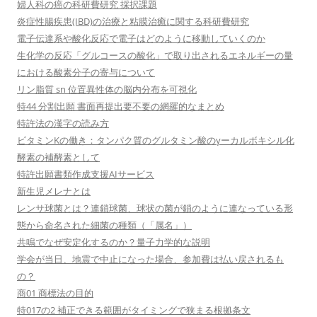
婦人科の癌の科研費研究 採択課題
炎症性腸疾患(IBD)の治療と粘膜治癒に関する科研費研究
電子伝達系や酸化反応で電子はどのように移動していくのか
生化学の反応「グルコースの酸化」で取り出されるエネルギーの量
における酸素分子の寄与について
リン脂質 sn 位置異性体の脳内分布を可視化
特44 分割出願 書面再提出要不要の網羅的なまとめ
特許法の漢字の読み方
ビタミンKの働き：タンパク質のグルタミン酸のγーカルボキシル化
酵素の補酵素として
特許出願書類作成支援AIサービス
新生児メレナとは
レンサ球菌とは？連鎖球菌、球状の菌が鎖のように連なっている形
態から命名された細菌の種類（「属名」）
共鳴でなぜ安定化するのか？量子力学的な説明
学会が当日、地震で中止になった場合、参加費は払い戻されるも
の？
商01 商標法の目的
特017の2 補正できる範囲がタイミングで狭まる根拠条文