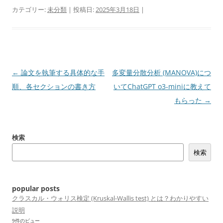
カテゴリー:
未分類
| 投稿日:
2025年3月18日
|
投
←
論文を執筆する具体的な手
多変量分散分析 (MANOVA)につ
稿
順、各セクションの書き方
いてChatGPT o3-miniに教えて
ナ
もらった
→
ビ
ゲ
検索
ー
検索
シ
ョ
ン
popular posts
クラスカル・ウォリス検定 (Kruskal-Wallis test) とは？わかりやすい
説明
9件のビュー