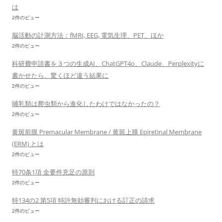
は
2件のビュー
脳活動の計測方法：fMRI, EEG, 電気生理、PET、ほか
2件のビュー
科研費申請書を３つの生成AI、ChatGPT4o、Claude、Perplexityに
書かせたら、驚くほど違う結果に
2件のビュー
哺乳類は爬虫類から進化したわけではなかったの？
2件のビュー
黄斑前膜 Premacular Membrane / 黄斑上膜 Epiretinal Membrane
(ERM) とは
2件のビュー
特70条1項 全要件充足の原則
2件のビュー
特134の2 第5項 特許無効審判における訂正の請求
2件のビュー