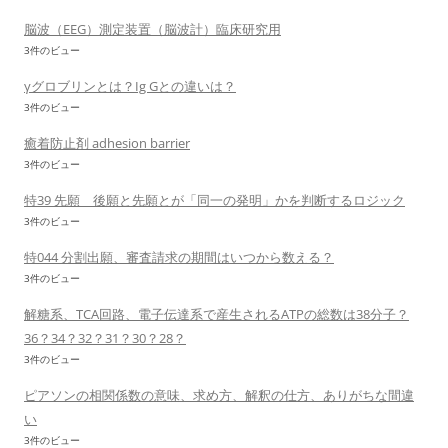
脳波（EEG）測定装置（脳波計）臨床研究用
3件のビュー
γグロブリンとは？Ig Gとの違いは？
3件のビュー
癒着防止剤 adhesion barrier
3件のビュー
特39 先願 後願と先願とが「同一の発明」かを判断するロジック
3件のビュー
特044 分割出願、審査請求の期間はいつから数える？
3件のビュー
解糖系、TCA回路、電子伝達系で産生されるATPの総数は38分子？
36？34？32？31？30？28？
3件のビュー
ピアソンの相関係数の意味、求め方、解釈の仕方、ありがちな間違
い
3件のビュー