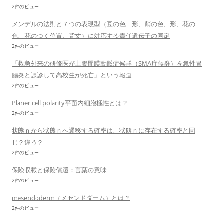
2件のビュー
メンデルの法則と７つの表現型（豆の色、形、鞘の色、形、花の
色、花のつく位置、背丈）に対応する責任遺伝子の同定
2件のビュー
「救急外来の研修医が上腸間膜動脈症候群（SMA症候群）を急性胃
腸炎と誤診して高校生が死亡」という報道
2件のビュー
Planer cell polarity平面内細胞極性とは？
2件のビュー
状態ｎから状態ｎへ遷移する確率は、状態ｎに存在する確率と同
じ？違う？
2件のビュー
保険収載と保険償還：言葉の意味
2件のビュー
mesendoderm（メゼンドダーム）とは？
2件のビュー