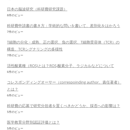
日本の脳波研究（科研費研究課題）
8件のビュー
科研費申請書の書き方：学術的な問いを書いて、差別化をはかろう
7件のビュー
T細胞の分化・成熟、正の選択、負の選択、T細胞受容体（TCR）の
構造、TCRシグナリングの多様性
7件のビュー
活性酸素種（ROS)とは？ROS,酸素分子、ラジカルなどについて
6件のビュー
コレスポンディングオーサー（correspoinding author、責任著者）
とは？
6件のビュー
科研費の応募で研究分担者を置くべきかどうか、採否への影響は？
5件のビュー
医学教育分野別認証評価とは？
5件のビュー