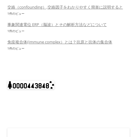
交絡（confounding）,交絡因子をわかりやすく簡単に説明すると
1件のビュー
事象関連電位 ERP（脳波）とその解析方法などについて
1件のビュー
免疫複合体(Immune complex）とは？抗原と抗体の集合体
1件のビュー