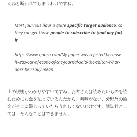
んねと断われてしまうわけですね。
Most journals have a quite
specific target audience
, so
they can get those
people to subscribe to (and pay for)
it
.
https://www.quora.com/My-paper-was-rejected-because-
it-was-out-of-scope-of-the-journal-said-the-editor-What-
does-he-really-mean
上の説明がわかりやすいですね。お客さんは読みたいものを読
むためにお金を払っているんだから、興味がない、分野外の論
文がそこに混じっていたらうれしくないわけです。雑誌社とし
ては、そんなことはできません。