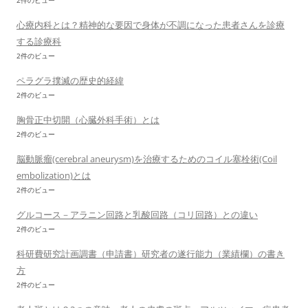
2件のビュー
心療内科とは？精神的な要因で身体が不調になった患者さんを診療
する診療科
2件のビュー
ペラグラ撲滅の歴史的経緯
2件のビュー
胸骨正中切開（心臓外科手術）とは
2件のビュー
脳動脈瘤(cerebral aneurysm)を治療するためのコイル塞栓術(Coil
embolization)とは
2件のビュー
グルコース－アラニン回路と乳酸回路（コリ回路）との違い
2件のビュー
科研費研究計画調書（申請書）研究者の遂行能力（業績欄）の書き
方
2件のビュー