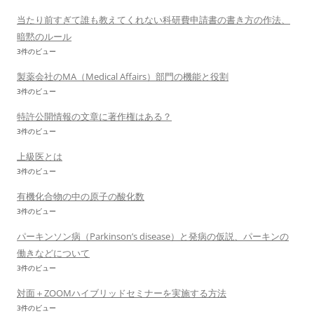
当たり前すぎて誰も教えてくれない科研費申請書の書き方の作法、
暗黙のルール
3件のビュー
製薬会社のMA（Medical Affairs）部門の機能と役割
3件のビュー
特許公開情報の文章に著作権はある？
3件のビュー
上級医とは
3件のビュー
有機化合物の中の原子の酸化数
3件のビュー
パーキンソン病（Parkinson’s disease）と発病の仮説、パーキンの
働きなどについて
3件のビュー
対面＋ZOOMハイブリッドセミナーを実施する方法
3件のビュー