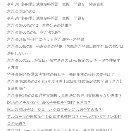
令和8年度弁理士試験短答問題 意匠 問題９ 関連意匠
意匠法 第3条の2
令和8年度弁理士試験短答問題 意匠 問題８
意匠法第60条の12 国際公表の効果等
意匠法第60条の6、意匠法第9条
意匠法61条 特許庁に備える意匠原簿への登録
意匠法60条の9 秘密意匠の特例（国際意匠登録出願で14条の規定は
適用しない）
意匠法60の22：起算日が謄本送達の日 vs 確定の日 を一発で理解す
る方法
特許法第94条 通常実施権の移転等：先使用権の移転の要件は？
意匠法 第29条の2 令和8年度弁理士試験短答式筆記試験問題【意匠】
５選択肢(ﾆ)
意匠法第5条の2 仮通常実施権：意匠法に仮専用実施権がない理由？
DNAのメチル化が、遺伝子発現を抑制する理由？
転写調節因子は、凝集したクロマチンにも結合できる？
アルコールが尿酸産生を促進する機序は？ビールの宣伝プリン体ゼ
ロの意義？
アロプリノールがなぜ痛風の薬になるのか、その作用機序は？