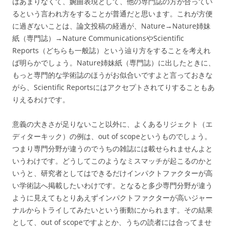
はあまりなくて、婉曲表現として、他の専門誌の方が合ってい
るという言われ方をすることが普通だと思います。これが方便
に過ぎないことは、論文投稿の経過が、Nature→Nature姉妹
紙（専門誌）→Nature CommunicationsやScientific
Reports（どちらも一般誌）という辿り方をすることを考えれ
ば明らかでしょう。Nature姉妹紙（専門誌）に出したときに、
もっと専門的な学術誌のほうがお似合いですよと言っておきな
がら、Scientific Reportsにはアクセプトされてりすることもあ
りえるわけです。
意義の大きさが足りないこと以外に、よくあるリジェクト（エ
ディターキック）の例は、out of scopeというものでしょう。
つまり専門分野が違うのでうちの雑誌には載せられませんよと
いうわけです。どうしてこのようなミスマッチが起こるのかと
いうと、研究者としてはできるだけインパクトファクターが高
い学術誌へ掲載したいわけです。となると多少専門分野が違う
ように見えてもとりあえずインパクトファクターが高いジャー
ナルからトライしてみたいという衝動にかられます。その結果
として、out of scopeですよとか、うちの読者には合ってませ