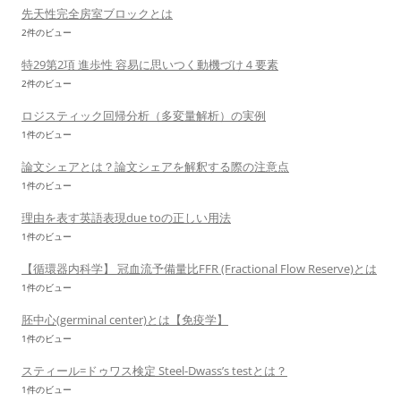
先天性完全房室ブロックとは
2件のビュー
特29第2項 進歩性 容易に思いつく動機づけ４要素
2件のビュー
ロジスティック回帰分析（多変量解析）の実例
1件のビュー
論文シェアとは？論文シェアを解釈する際の注意点
1件のビュー
理由を表す英語表現due toの正しい用法
1件のビュー
【循環器内科学】 冠血流予備量比FFR (Fractional Flow Reserve)とは
1件のビュー
胚中心(germinal center)とは【免疫学】
1件のビュー
スティール=ドゥワス検定 Steel-Dwass’s testとは？
1件のビュー