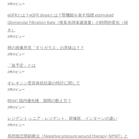
2件のビュー
eGFRとは？eGFR slopeとは？腎機能を表す指標 estimated
Glomerular Filtration Rate（推算糸球体濾過量）の時間的変化（傾
き）
2件のビュー
肺の画像所見「すりガラス」の意味は？？
2件のビュー
「仮予定」とは
2件のビュー
オレキシン受容体拮抗薬の特許に関して
2件のビュー
特041 国内優先権 期間の数え方？
2件のビュー
レジデント,シニア・レジデント、研修医、インターンの違い
2件のビュー
局所陰圧閉鎖療法（Negative pressure wound therapy; NPWT）と