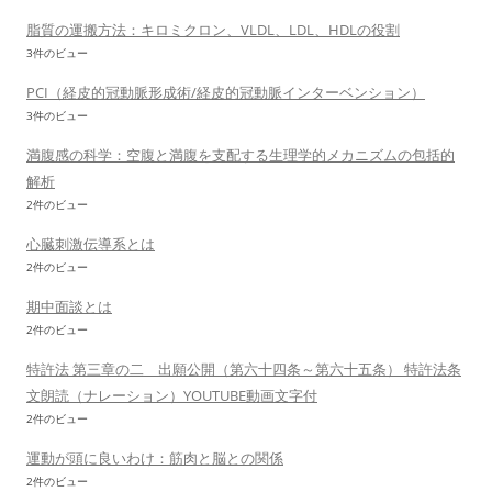
脂質の運搬方法：キロミクロン、VLDL、LDL、HDLの役割
3件のビュー
PCI（経皮的冠動脈形成術/経皮的冠動脈インターベンション）
3件のビュー
満腹感の科学：空腹と満腹を支配する生理学的メカニズムの包括的
解析
2件のビュー
心臓刺激伝導系とは
2件のビュー
期中面談とは
2件のビュー
特許法 第三章の二 出願公開（第六十四条～第六十五条） 特許法条
文朗読（ナレーション）YOUTUBE動画文字付
2件のビュー
運動が頭に良いわけ：筋肉と脳との関係
2件のビュー