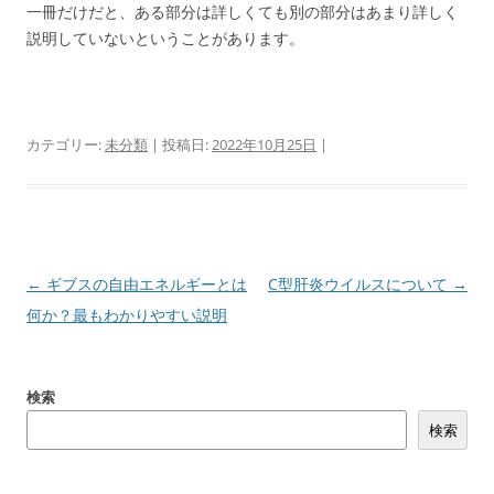
一冊だけだと、ある部分は詳しくても別の部分はあまり詳しく
説明していないということがあります。
カテゴリー:
未分類
| 投稿日:
2022年10月25日
|
投
←
ギブスの自由エネルギーとは
C型肝炎ウイルスについて
→
稿
何か？最もわかりやすい説明
ナ
ビ
検索
ゲ
検索
ー
シ