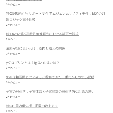
2件のビュー
特036第6項1号 サポート要件 アムジェンvsサノフィ事件：日米の判
断ロジック完全比較
2件のビュー
特134の2 第5項 特許無効審判における訂正の請求
2件のビュー
運動が頭に良いわけ：筋肉と脳との関係
2件のビュー
γグロブリンとは？Ig Gとの違いは？
2件のビュー
95%信頼区間とは？やっと理解できた一番わかりやすい説明
2件のビュー
子宮の発生学：子宮体部と子宮頸部の発生学的な起源の違い
2件のビュー
特041 国内優先権 期間の数え方？
2件のビュー