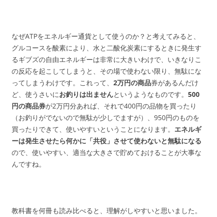
なぜATPをエネルギー通貨として使うのか？と考えてみると、
グルコースを酸素により、水と二酸化炭素にするときに発生す
るギブズの自由エネルギーは非常に大きいわけで、いきなりこ
の反応を起こしてしまうと、その場で使わない限り、無駄にな
ってしまうわけです。これって、
2万円の商品
券があるんだけ
ど、使うさいに
お釣りは出ません
というようなものです。
500
円の商品券
が2万円分あれば、それで400円の品物を買ったり
（お釣りがでないので無駄が少しでますが）、950円のものを
買ったりできて、使いやすいということになります。
エネルギ
ーは発生させたら何かに「共役」させて使わないと無駄になる
ので、使いやすい、適当な大きさで貯めておけることが大事な
んですね。
教科書を何冊も読み比べると、理解がしやすいと思いました。