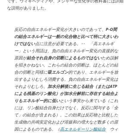
です。ウィキペディアや、メジャーな生化学の教科書には詳細
な説明がありました。
反応の自由エネルギー変化が大きいのであって、
P-O間
の結合エネルギーは一般の化合物と比べて特に大きいわ
けではない
点に注意が必要である。‥ 「高エネルギ
ー」という用語は、負の自由エネルギー変化の直接的な
原因が
結合それ自身の切断によるものではない
ため誤解
を招きかねない。これらの結合の切断は、ほとんどの結
合の切断と同様に
吸エルゴン
的であり、エネルギーを放
出するよりむしろ消費する。負の自由エネルギー変化は
それよりむしろ、
加水分解後に生じる結合（またはATP
による残基のリン酸化）が加水分解前に存在する結合よ
りもエネルギー的に低い
という事実から来ている（これ
には、リン酸結合自身だけでなく、反応に関与する「全
て」の結合が含まれる）。この効果は反応物と比較した
生成物の共鳴安定化および溶媒和の増大など数多くの原
因によるものである。（
高エネルギーリン酸結合
ウィ