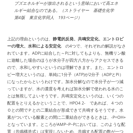
ブズエネルギーが放出されるという意味において高エネ
ルギー結合なのである
。（ストライヤー 基礎生化学
第4版 東京化学同人 193ページ）
上記の理由というのは、
静電的反発、共鳴安定化、エントロピ
ーの増大、水和による安定化
の4つで、それぞれの解説がなさ
れています。ADPに結合した～Pに対してもよりも、無機リン酸
に遊離した場合のほうが水分子が四方八方からアクセスできる
ので、水和しやすいというのは理解できます。また、エントロ
ピー増大というのは、単純に1分子（ATP)が2分子（ADPとPi）
になったからというわけです。加水分解なので水分子が一つ減
っていますが、水の濃度を考えれば加水分解で使われる水のこ
とは無視してよいそうです。共鳴安定化というのは、いくつの
配置をとりえるかということで、HPO4 2- であれば、４つの
Ｏとの間でＰとの二重結合が形成できて共鳴するそうです。水
素がついている酸素との間に二重結合ができるときは、-P=OH+
となっています。ところがAMP~P~Pにおいては、このような配
置（共鳴構造式）は実現しないため、共鳴する配置の数が一つ