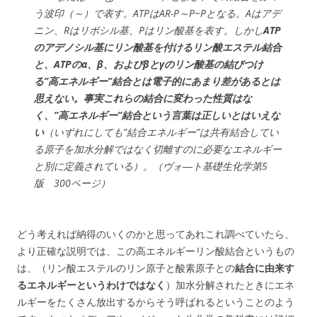
う波印（～）で表す。ATPはAR-P～P~Pとなる。Aはアデ
ニン、Rはリボシル基、Pはリン酸基を表す。しかし
ATP
のアデノシル基にリン酸基を付けるリン酸エステル結合
と、ATPのα、β、およびβとγのリン酸基の結びつけ
る”高エネルギー”結合とは電子的にあまり差があるとは
思えない。事実これらの結合に変わった性質はな
く、”高エネルギー”結合という言葉は正しいとはいえな
い
（いずれにしても”結合エネルギー”は共有結合してい
る原子を加水分解ではなく切離すのに必要なエネルギー
と別に定義されている）。（ヴォ―ト基礎生化学第5
版 300ページ）
どう考えれば納得のいくのかと思ってあれこれ調べていたら、
より正確な説明では、この高エネルギーリン酸結合というもの
は、（リン酸エステルのリン原子と酸素原子との
結合に由来す
るエネルギーというわけではなく
）加水分解されたときにエネ
ルギーをたくさん放出するからそう呼ばれるということのよう