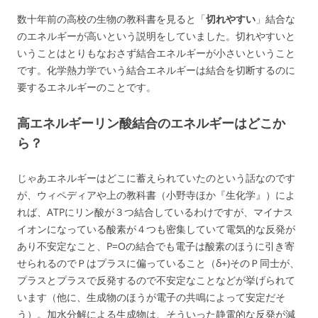
数十年前の高校の生物の教科書を見ると「
切れやすい
」結合な
のエネルギーが高いという説明をしていました。切れやすいと
いうことはとりもなおさず結合エネルギーが小さいということ
です。化学熱力学でいう結合エネルギーは結合を切断するのに
要するエネルギーのことです。
高エネルギーリン酸結合のエネルギーはどこか
ら？
じゃあエネルギーはどこに蓄えられていたのという話なのです
が、ウィペディアや上の教科書（小野寺ほか『生化学』）によ
れば、ATPにリン酸が３つ結合しているわけですが、マイナス
イオンになっている酸素が４つも密集していて電気的な反発が
あり不安定なこと、P=Oの結合でも電子は酸素のほうに引き寄
せられるのでＰはプラスに偏っていること（δ+)そのＰ同士が、
プラスとプラスで反発するので不安定なことなどが挙げられて
います（他に、生成物のほうが電子の共鳴によって安定だそ
う）。加水分解による生成物は、そういった静電的な反発が減