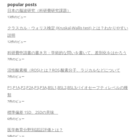
ョ
popular posts
ン
日本の脳波研究（科研費研究課題）
13件のビュー
クラスカル・ウォリス検定 (Kruskal-Wallis test) とは？わかりやすい
説明
12件のビュー
科研費申請書の書き方：学術的な問いを書いて、差別化をはかろう
7件のビュー
活性酸素種（ROS)とは？ROS,酸素分子、ラジカルなどについて
7件のビュー
P1,P1A,P2,P2A,P3,P3A,BSL1,BSL2,BSL3バイオセーフティレベルの種
類
7件のビュー
標準偏差 1SD、2SDの意味
6件のビュー
医学教育分野別認証評価とは？
5件のビュー