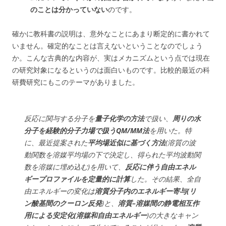
のことは分かっていない
のです。
確かに教科書の説明は、意外なことにあまり断定的に書かれて
いません。確定的なことは言えないということなのでしょう
か。こんな古典的な内容が、実はメカニズムという点では現在
の研究対象になるというのは面白いものです。比較的最近の科
研費研究にもこのテーマがありました。
反応に関与する分子を
量子化学の方法
で扱い、
周りの水
分子を経験的分子力場で扱うQM/MM法
を用いた。特
に、最近提案された
平均場近似に基づく方法
(溶質の波
動関数を溶媒平均場の下で決定し、得られた平均波動関
数を溶媒に埋め込む)を用いて、
反応に伴う自由エネル
ギープロファイルを定量的に計算
した。その結果、全自
由エネルギーの変化は
溶質分子内のエネルギー寄与(リ
ン酸基間のクーロン反発
)と、
溶質–溶媒間の静電相互作
用による安定化(溶媒和自由エネルギー
)の大きなキャン