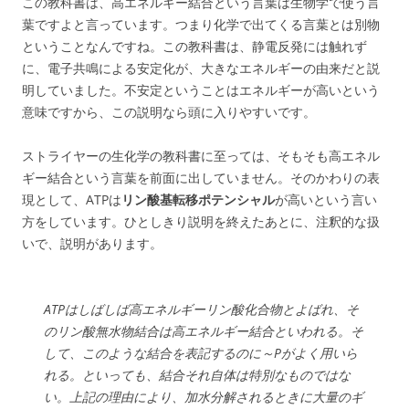
この教科書は、高エネルギー結合という言葉は生物学で使う言
葉ですよと言っています。つまり化学で出てくる言葉とは別物
ということなんですね。この教科書は、静電反発には触れず
に、電子共鳴による安定化が、大きなエネルギーの由来だと説
明していました。不安定ということはエネルギーが高いという
意味ですから、この説明なら頭に入りやすいです。
ストライヤーの生化学の教科書に至っては、そもそも高エネル
ギー結合という言葉を前面に出していません。そのかわりの表
現として、ATPは
リン酸基転移ポテンシャル
が高いという言い
方をしています。ひとしきり説明を終えたあとに、注釈的な扱
いで、説明があります。
ATPはしばしば高エネルギーリン酸化合物とよばれ、そ
のリン酸無水物結合は高エネルギー結合といわれる。そ
して、このような結合を表記するのに～Pがよく用いら
れる。といっても、結合それ自体は特別なものではな
い。
上記の理由により、加水分解されるときに大量のギ