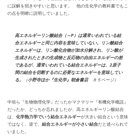
に誤解を招きやすいと思います。 他の生化学の教科書でもこ
の点を明瞭に説明していました。
高エネルギーリン酸結合（～P）は通常いわれている結
合エネルギーと同じ内容を意味していない。リン酸結合
エネルギーは、リン酸化合物が加水分解され、リン酸が
生成されたときの生成物と反応物の自由エネルギーの差
であるが、通常いわれている結合エネルギーは、2原子
間の結合を切断するのに必要なエネルギーを意味してい
る。
（
小野寺ほか『生化学』朝倉書店
８５ページ）
中垣ら『生物物理化学』だったかマクマリー『有機化学概説』
だったか、どっちか忘れましたが、高エネルギーリン酸結合
は、
化学熱力学でいう結合エネルギー
が大きい結合という意味
ではなく、逆で、
結合エネルギーが小さい結合
だと述べられて
いました。