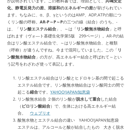
が説明されています。この教科書では、理由として、
共鳴安定
化、静電反発力の差、溶媒和のエネルギーの差
が挙げられてい
ます。ちなみに、α、β、γというのはAMP、ADP,ATPの順につ
くリン酸の呼称。
AR-P～P～P
の三つの線（結合）のうち、-
は、「
リン酸エステル結合
」、～は「
リン酸無水物結合
」と呼
ばれます（ヴォ―ト基礎生化学第5版 299ページ）。AR-Pの結
合はリン酸エステル結合で、～はリン酸無水物結合、と種類
（呼称）が違うんですね。今まで混同していました。この「
リ
ン酸無水物結合
」の方が、高エネルギー結合と呼ばれて～とい
う記号をわざわざ使って表記します。
リン酸エステル結合はリン酸とヒドロキシ基の間で起こる
エステル結合です。リン酸無水物結合はリン酸同士の間で
起こる
縮合
です。
YAHOO!JAPAN知恵袋
リン酸無水結合 ２個のリン酸が
脱水して重合
した結合
（
ピロリン酸結合
）で、生体における高エネルギー結
合。
ウェブリオ
酸無水物とエステル結合の違い YAHOO!JAPAN知恵袋
エステルは、アルコールと酸が結合したもの 大きく脱水