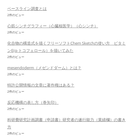
ベースライン調査とは
2件のビュー
心筋シンチグラフィー（心臓核医学）（心シンチ）
2件のビュー
化合物の構造式を描くフリーソフトChem Sketchの使い方 ビタミ
ンE(α-トコフェロール）を描いてみた
2件のビュー
mesendoderm（メゼンドダーム）とは？
2件のビュー
特許公開情報の文章に著作権はある？
2件のビュー
反応機構の表し方（巻矢印）
2件のビュー
科研費研究計画調書（申請書）研究者の遂行能力（業績欄）の書き
方
2件のビュー