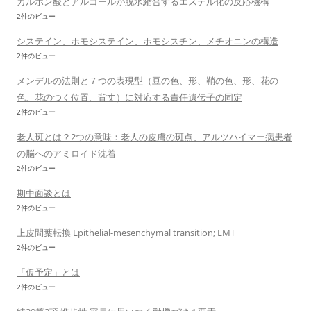
カルボン酸とアルコールが脱水縮合するエステル化の反応機構
2件のビュー
システイン、ホモシステイン、ホモシスチン、メチオニンの構造
2件のビュー
メンデルの法則と７つの表現型（豆の色、形、鞘の色、形、花の
色、花のつく位置、背丈）に対応する責任遺伝子の同定
2件のビュー
老人斑とは？2つの意味：老人の皮膚の斑点、アルツハイマー病患者
の脳へのアミロイド沈着
2件のビュー
期中面談とは
2件のビュー
上皮間葉転換 Epithelial-mesenchymal transition; EMT
2件のビュー
「仮予定」とは
2件のビュー