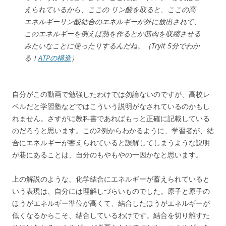
えられているから、ここの リン酸を取ると、ここの高
エネルギーリン酸結合のエネルギーが外に放出されて、
このエネルギーを例えば熱を作るとか筋肉を収縮させる
みたいなことに使ったりするんだね。（TryIt 5分でわか
る！
ATPの構造
）
自分がこの動画で勉強したわけでは勿論ないのですが、高校レ
ベルだと学習塾などではこういう説明がなされているのかもし
れません。さすがに教科書であればもっと正確に記載している
のだろうと思います。この2例からわかるように、学習者が、結
合にエネルギーが蓄えられていると誤解してしまうような説明
が巷にあることは、自分のもやもやの一因かなと思います。
上の解説のような、化学結合にエネルギーが蓄えられていると
いう表現は、自分には理解しづらいものでした。原子と原子の
ほうがエネルギー準位が高くて、結合したほうがエネルギーが
低くなるからこそ、結合しているわけです。結合を切り離すた