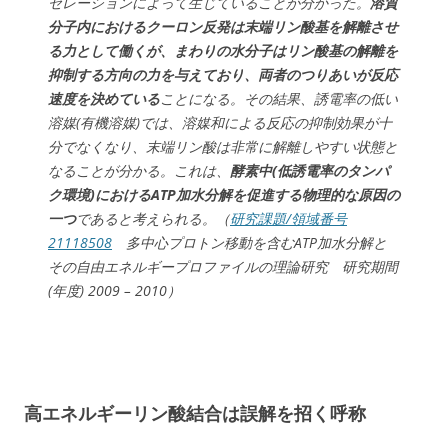
セレーションによって生じていることが分かった。
溶質
分子内におけるクーロン反発は末端リン酸基を解離させ
る力として働くが、まわりの水分子はリン酸基の解離を
抑制する方向の力を与えており、両者のつりあいが反応
速度を決めている
ことになる。その結果、誘電率の低い
溶媒(有機溶媒)では、溶媒和による反応の抑制効果が十
分でなくなり、末端リン酸は非常に解離しやすい状態と
なることが分かる。これは、
酵素中(低誘電率のタンパ
ク環境)におけるATP加水分解を促進する物理的な原因の
一つ
であると考えられる。（
研究課題/領域番号
21118508
多中心プロトン移動を含むATP加水分解と
その自由エネルギープロファイルの理論研究 研究期間
(年度) 2009 – 2010）
高エネルギーリン酸結合は誤解を招く呼称