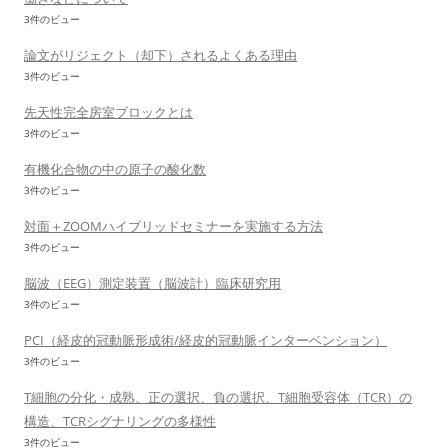
3件のビュー
論文がリジェクト（却下）されるよくある理由
3件のビュー
先天性完全房室ブロックとは
3件のビュー
有機化合物の中の原子の酸化数
3件のビュー
対面＋ZOOMハイブリッドセミナーを実施する方法
3件のビュー
脳波（EEG）測定装置（脳波計）臨床研究用
3件のビュー
PCI（経皮的冠動脈形成術/経皮的冠動脈インターベンション）
3件のビュー
T細胞の分化・成熟、正の選択、負の選択、T細胞受容体（TCR）の
構造、TCRシグナリングの多様性
3件のビュー