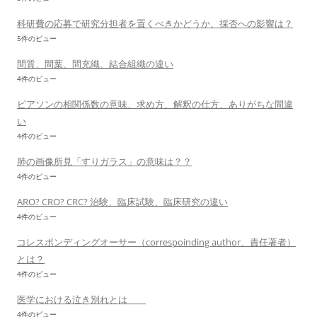
科研費の応募で研究分担者を置くべきかどうか、採否への影響は？
5件のビュー
間質、間葉、間充織、結合組織の違い
4件のビュー
ピアソンの相関係数の意味、求め方、解釈の仕方、ありがちな間違
い
4件のビュー
肺の画像所見「すりガラス」の意味は？？
4件のビュー
ARO? CRO? CRC? 治験、臨床試験、臨床研究の違い
4件のビュー
コレスポンディングオーサー（correspoinding author、責任著者）
とは？
4件のビュー
医学における泣き別れとは
4件のビュー