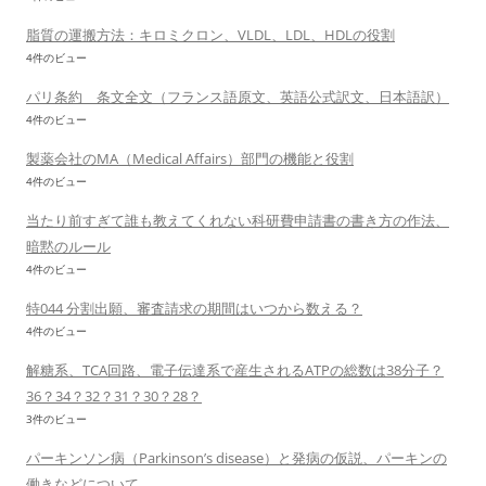
脂質の運搬方法：キロミクロン、VLDL、LDL、HDLの役割
4件のビュー
パリ条約 条文全文（フランス語原文、英語公式訳文、日本語訳）
4件のビュー
製薬会社のMA（Medical Affairs）部門の機能と役割
4件のビュー
当たり前すぎて誰も教えてくれない科研費申請書の書き方の作法、
暗黙のルール
4件のビュー
特044 分割出願、審査請求の期間はいつから数える？
4件のビュー
解糖系、TCA回路、電子伝達系で産生されるATPの総数は38分子？
36？34？32？31？30？28？
3件のビュー
パーキンソン病（Parkinson’s disease）と発病の仮説、パーキンの
働きなどについて