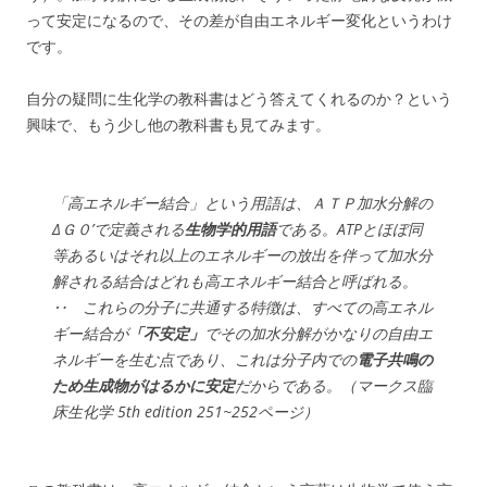
って安定になるので、その差が自由エネルギー変化というわけ
です。
自分の疑問に生化学の教科書はどう答えてくれるのか？という
興味で、もう少し他の教科書も見てみます。
「高エネルギー結合」という用語は、ＡＴＰ加水分解の
ΔＧ０’で定義される
生物学的用語
である。ATPとほぼ同
等あるいはそれ以上のエネルギーの放出を伴って加水分
解される結合はどれも高エネルギー結合と呼ばれる。
‥ これらの分子に共通する特徴は、すべての高エネル
ギー結合が
「不安定」
でその加水分解がかなりの自由エ
ネルギーを生む点であり、これは分子内での
電子共鳴の
ため生成物がはるかに安定
だからである。（マークス臨
床生化学 5th edition 251~252ページ）