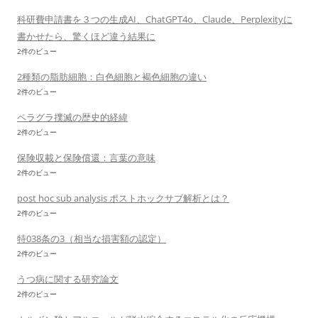
科研費申請書を３つの生成AI、ChatGPT4o、Claude、Perplexityに
書かせたら、驚くほど違う結果に
2件のビュー
2種類の脂肪細胞：白色細胞と褐色細胞の違い
2件のビュー
ペラグラ撲滅の歴史的経緯
2件のビュー
保険収載と保険償還：言葉の意味
2件のビュー
post hoc sub analysis ポストホックサブ解析とは？
2件のビュー
特038条の3（相当な損害額の認定）
2件のビュー
うつ病に関する研究論文
2件のビュー