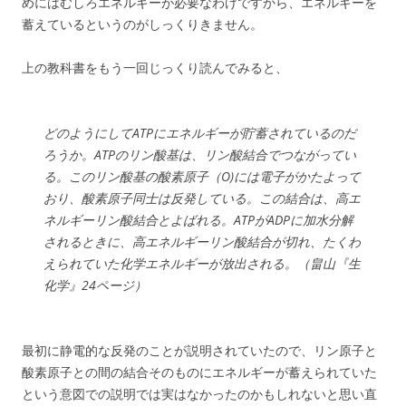
めにはむしろエネルギーが必要なわけですから、エネルギーを
蓄えているというのがしっくりきません。
上の教科書をもう一回じっくり読んでみると、
どのようにしてATPにエネルギーが貯蓄されているのだ
ろうか。ATPのリン酸基は、リン酸結合でつながってい
る。このリン酸基の酸素原子（O)には電子がかたよって
おり、酸素原子同士は反発している。この結合は、高エ
ネルギーリン酸結合とよばれる。ATPがADPに加水分解
されるときに、高エネルギーリン酸結合が切れ、たくわ
えられていた化学エネルギーが放出される。（畠山『生
化学』24ページ）
最初に静電的な反発のことが説明されていたので、リン原子と
酸素原子との間の結合そのものにエネルギーが蓄えられていた
という意図での説明では実はなかったのかもしれないと思い直