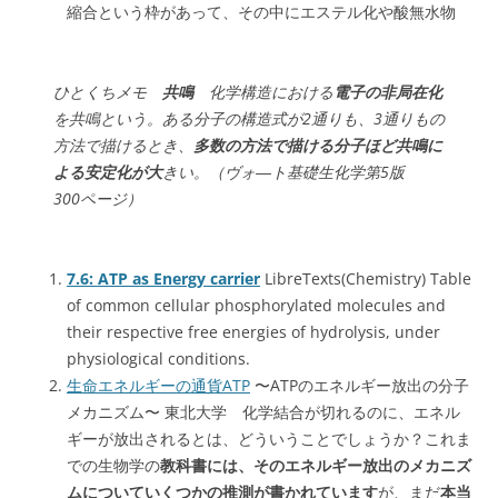
縮合という枠があって、その中にエステル化や酸無水物
ひとくちメモ
共鳴
化学構造における
電子の非局在化
を共鳴という。ある分子の構造式が2通りも、3通りもの
方法で描けるとき、
多数の方法で描ける分子ほど共鳴に
よる安定化が大
きい。（ヴォ―ト基礎生化学第5版
300ページ）
7.6: ATP as Energy carrier
LibreTexts(Chemistry) Table
of common cellular phosphorylated molecules and
their respective free energies of hydrolysis, under
physiological conditions.
生命エネルギーの通貨ATP
〜ATPのエネルギー放出の分子
メカニズム〜 東北大学 化学結合が切れるのに、エネル
ギーが放出されるとは、どういうことでしょうか？これま
での生物学の
教科書には、そのエネルギー放出のメカニズ
ムについていくつかの推測が書かれています
が、まだ
本当