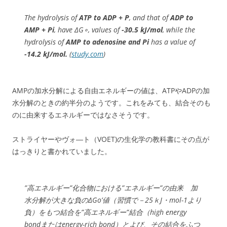
The hydrolysis of
ATP to ADP + P
, and that of
ADP to
AMP + P
i
, have
Δ
G
∘
,
values of
-30.5 kJ/mol
, while the
hydrolysis of
AMP to adenosine and P
i
has a value of
-14.2 kJ/mol.
(
study.com
)
AMPの加水分解による自由エネルギーの値は、ATPやADPの加
水分解のときの約半分のようです。これをみても、結合そのも
のに由来するエネルギーではなさそうです。
ストライヤーやヴォ―ト（VOET)の生化学の教科書にその点が
はっきりと書かれていました。
”高エネルギー”化合物における”エネルギー”の由来 加
水分解が大きな負のΔGo’値（習慣で－25ｋJ・mol-1より
負）をもつ結合を”高エネルギー”結合（high energy
bondまたはenergy-rich bond）とよび、その結合をふつ