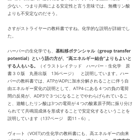
少ない、つまり共鳴による安定性と言う意味では、無機リン酸
よりも不安定なのだそう。
さすがストライヤーの教科書ですね。化学的な説明が詳細でし
た。
ハーパーの生化学でも、
基転移ポテンシャル（group transfer
potential）という語の方が、”高エネルギー結合”よりもよいと
する人もいる。
（イラストレイテッド ハーパー・生化学 原
書３０版 丸善出版 136ページ） と説明しています。ハー
パーの教科書では、ATPがADPに加水分解されることに伴う自
由エネルギー変化の説明として、ATP4-にある４つの負の電荷
間の反発が、ADP3で３つになることでやわらげられているこ
と、遊離したリン酸は3つの電荷が４つの酸素原子間に振り分け
られてて共鳴混成体を形成することで安定化するということを
説明しています（137ページ 図11－6）。
ヴォ―ト（VOET)の生化学の教科書にも、高エネルギーの由来