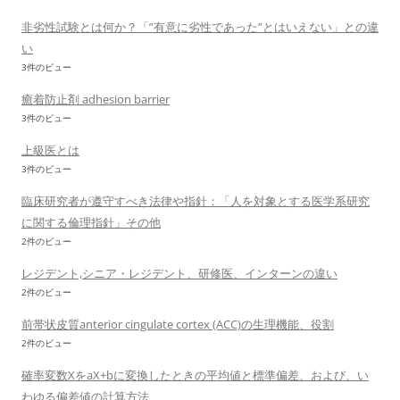
非劣性試験とは何か？「”有意に劣性であった”とはいえない」との違
い
3件のビュー
癒着防止剤 adhesion barrier
3件のビュー
上級医とは
3件のビュー
臨床研究者が遵守すべき法律や指針：「人を対象とする医学系研究
に関する倫理指針」その他
2件のビュー
レジデント,シニア・レジデント、研修医、インターンの違い
2件のビュー
前帯状皮質anterior cingulate cortex (ACC)の生理機能、役割
2件のビュー
確率変数XをaX+bに変換したときの平均値と標準偏差、および、い
わゆる偏差値の計算方法