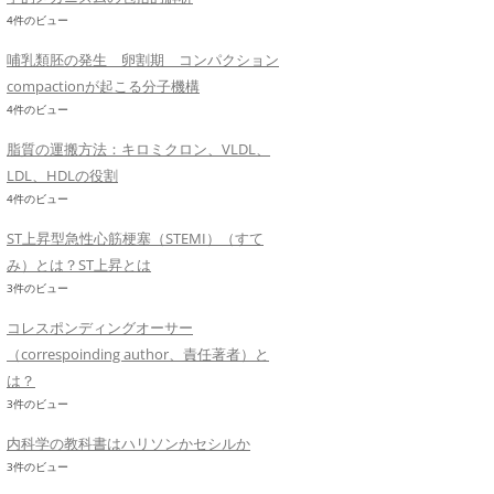
4件のビュー
哺乳類胚の発生 卵割期 コンパクション
compactionが起こる分子機構
4件のビュー
脂質の運搬方法：キロミクロン、VLDL、
LDL、HDLの役割
4件のビュー
ST上昇型急性心筋梗塞（STEMI）（すて
み）とは？ST上昇とは
3件のビュー
コレスポンディングオーサー
（correspoinding author、責任著者）と
は？
3件のビュー
内科学の教科書はハリソンかセシルか
3件のビュー