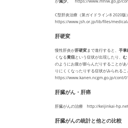
が
減少
。 https://www.mhlw.go.jp/con
C型肝炎治療（第ガイドライン8 202
https://www.jsh.or.jp/lib/files/medic
肝硬変
慢性肝炎が
肝硬変
まで進行すると、
手掌
くなる
黄疸
という症状が出現したり、
む
のようにお腹が膨らんだりすることがあ
りにくくなったりする症状がみられるこ
https://www.kanen.ncgm.go.jp/cont/0
肝臓がん・肝癌
肝臓がんの治療 http://keijinkai-hp.net/
肝臓がんの統計と他との比較