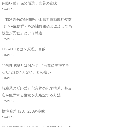
保険収載と保険償還：言葉の意味
3件のビュー
「救急外来の研修医が上腸間膜動脈症候群
（SMA症候群）を急性胃腸炎と誤診して高
校生が死亡」という報道
3件のビュー
FDG-PETとは？原理、目的
3件のビュー
非劣性試験とは何か？「”有意に劣性であ
った”とはいえない」との違い
3件のビュー
解糖系の反応式と化合物の化学構造と各反
応を触媒する酵素を丸暗記する方法
3件のビュー
標準偏差 1SD、2SDの意味
3件のビュー