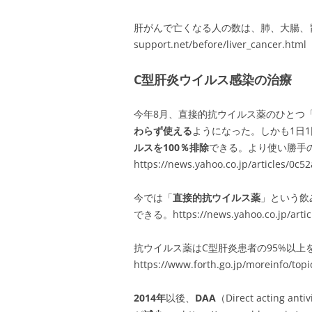
肝がんで亡くなる人の数は、肺、大腸、胃、膵臓に
support.net/before/liver_cancer.html
C型肝炎ウイルス感染の治療
今年8月、直接的抗ウイルス薬のひとつ
わらず使える
ようになった。しかも1日1
ルスを100％排除
できる。より使い勝手
https://news.yahoo.co.jp/articles/
今では「
直接的抗ウイルス薬
」という飲
できる。https://news.yahoo.co.jp/arti
抗ウイルス薬はC型肝炎患者の95%以
https://www.forth.go.jp/moreinfo/top
2014年
以後、
DAA
（Direct actin