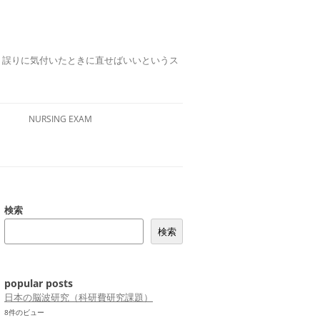
誤りは、誤りに気付いたときに直せばいいというス
NURSING EXAM
検索
検索
popular posts
日本の脳波研究（科研費研究課題）
8件のビュー