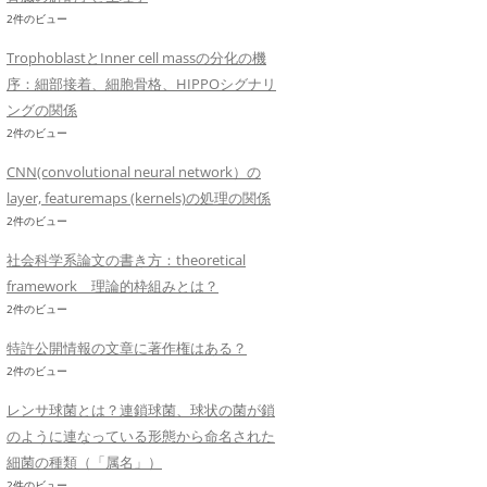
2件のビュー
TrophoblastとInner cell massの分化の機
序：細部接着、細胞骨格、HIPPOシグナリ
ングの関係
2件のビュー
CNN(convolutional neural network）の
layer, featuremaps (kernels)の処理の関係
2件のビュー
社会科学系論文の書き方：theoretical
framework 理論的枠組みとは？
2件のビュー
特許公開情報の文章に著作権はある？
2件のビュー
レンサ球菌とは？連鎖球菌、球状の菌が鎖
のように連なっている形態から命名された
細菌の種類（「属名」）
2件のビュー