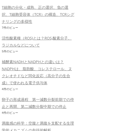
T細胞の分化・成熟、正の選択、負の選
択、T細胞受容体（TCR）の構造、TCRシグ
ナリングの多様性
7件のビュー
活性酸素種（ROS)とは？ROS,酸素分子、
ラジカルなどについて
5件のビュー
補酵素NADHとNADPHとの違いは？
NADPHは、脂肪酸、コレステロール、ヌ
クレオチドなど同化反応（高分子の生合
成）で使われる電子供与体
4件のビュー
卵子の形成過程 第一減数分裂前期での停
止と再開、第二減数分裂中期での停止
4件のビュー
満腹感の科学：空腹と満腹を支配する生理
学的メカニズムの包括的解析