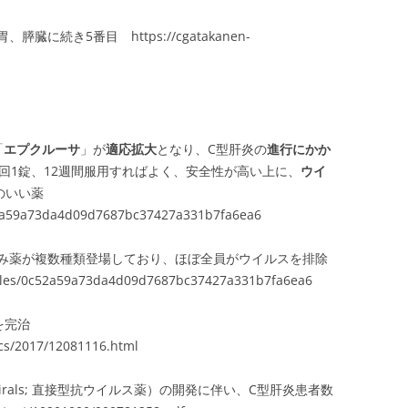
続き5番目 https://cgatakanen-
「
エプクルーサ
」が
適応拡大
となり、C型肝炎の
進行にかか
回1錠、12週間服用すればよく、安全性が高い上に、
ウイ
のいい薬
0c52a59a73da4d09d7687bc37427a331b7fa6ea6
み薬が複数種類登場しており、ほぼ全員がウイルスを排除
cles/0c52a59a73da4d09d7687bc37427a331b7fa6ea6
上を完治
ics/2017/12081116.html
g antivirals; 直接型抗ウイルス薬）の開発に伴い、C型肝炎患者数