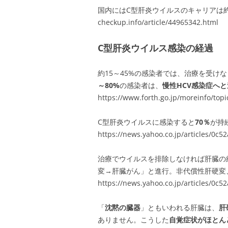
国内にはC型肝炎ウイルスのキャリアは約200
checkup.info/article/44965342.html
C型肝炎ウイルス感染の経過
約15～45%の感染者では、治療を受け
～80%
の感染者は、
慢性HCV感染症へ
https://www.forth.go.jp/moreinfo/top
C型肝炎ウイルスに感染すると
70％
が持
https://news.yahoo.co.jp/articles/
治療でウイルスを排除しなければ肝臓の
変→肝臓がん」と進行。非代償性肝硬変
https://news.yahoo.co.jp/articles/
「
沈黙の臓器
」ともいわれる肝臓は、
肝
ありません。こうした
自覚症状がほとん