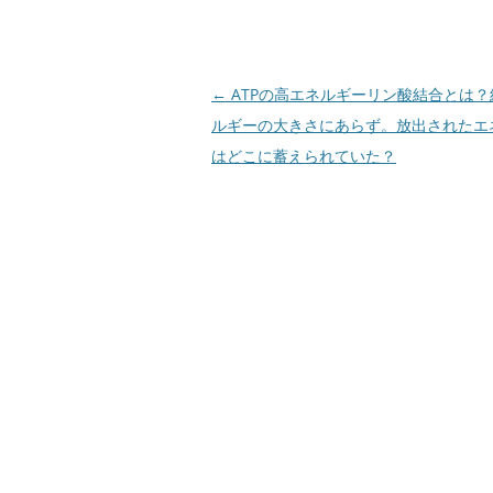
投
←
ATPの高エネルギーリン酸結合とは？
稿
ルギーの大きさにあらず。放出されたエ
ナ
はどこに蓄えられていた？
ビ
ゲ
ー
シ
ョ
ン