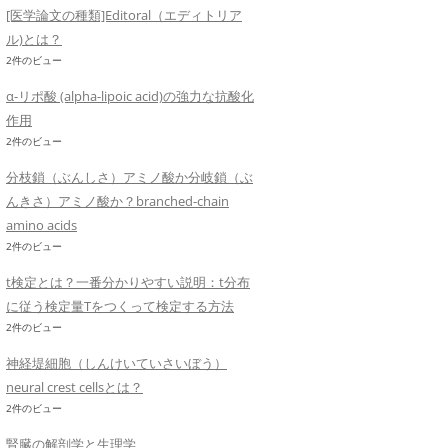
[医学論文の種類]Editoral（エディトリア
ル)とは？
2件のビュー
α-リポ酸 (alpha-lipoic acid)の強力な抗酸化
作用
2件のビュー
分枝鎖（ぶんしさ）アミノ酸か分岐鎖（ぶ
んきさ）アミノ酸か？branched-chain
amino acids
2件のビュー
t検定とは？一番分かりやすい説明：t分布
に従う検定量Tをつくって検定する方法
2件のビュー
神経堤細胞（しんけいていさいぼう）
neural crest cellsとは？
2件のビュー
腎臓の解剖学と生理学