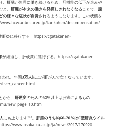
り、肝臓が無理に働き続けるため、肝機能の低下が進みや
むと、
肝臓が本来の働きを発揮しきれなくなる
ことで、
腹
どの様々な症状が自覚
されるようになります。この状態を
w.hcvcanbecured.jp/kankohen/decompensation/
移行する https://cgatakanen-
年
が経過し、肝硬変に進行する。https://cgatakanen-
言われ、年間
3万人
以上が肝がんで亡くなっています。
/liver_cancer.html
とから、
肝硬変
の死因の60%以上は肝癌によるもの
romu/new_page_10.htm
※3
万人
にも上ります
。
肝癌のうち約60-70％はC型肝炎ウイル
/www.osaka-cu.ac.jp/ja/news/2017/170920