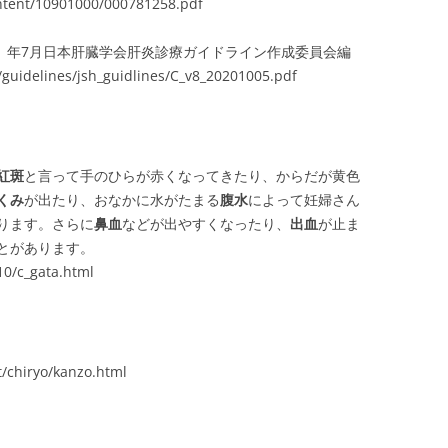
tent/10901000/000781258.pdf
0版）年7月日本肝臓学会肝炎診療ガイドライン作成委員会編
al/guidelines/jsh_guidlines/C_v8_20201005.pdf
紅斑
と言って手のひらが赤くなってきたり、からだが黄色
くみ
が出たり、おなかに水がたまる
腹水
によって妊婦さん
ります。さらに
鼻血
などが出やすくなったり、
出血
が止ま
とがあります。
10/c_gata.html
chiryo/kanzo.html