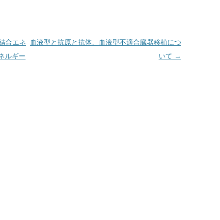
結合エネ
血液型と抗原と抗体、血液型不適合臓器移植につ
ネルギー
いて
→