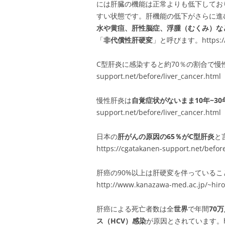
には肝臓の機能は正常よりも低下してお
すい状態です。肝機能の低下がさらに進
水や黄疸、肝性脳症、浮腫（むくみ）な
「
非代償性肝硬変
」と呼びます。https://ww
C型肝炎に感染すると約70％の割合で慢性肝炎に
support.net/before/liver_cancer.html
慢性肝炎は
自覚症状がないまま10年~30
support.net/before/liver_cancer.html
日本の
肝がんの原因の65％がC型肝炎
と
https://cgatakanen-support.net/before
肝癌の90%以上は肝硬変を伴っているこ
http://www.kanazawa-med.ac.jp/~hi
肝癌による死亡者数は全
世界
で年間
70
ス（HCV）感染
が原因とされています。https:/