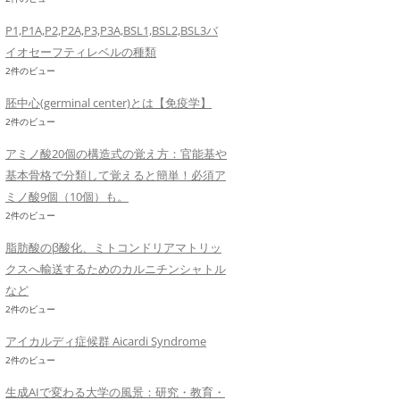
P1,P1A,P2,P2A,P3,P3A,BSL1,BSL2,BSL3バ
イオセーフティレベルの種類
2件のビュー
胚中心(germinal center)とは【免疫学】
2件のビュー
アミノ酸20個の構造式の覚え方：官能基や
基本骨格で分類して覚えると簡単！必須ア
ミノ酸9個（10個）も。
2件のビュー
脂肪酸のβ酸化、ミトコンドリアマトリッ
クスへ輸送するためのカルニチンシャトル
など
2件のビュー
アイカルディ症候群 Aicardi Syndrome
2件のビュー
生成AIで変わる大学の風景：研究・教育・