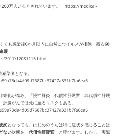
万人いるとされています。 https://medical-
なくても感染後6か月以内に自然にウイルスが排除 残る
60
と進展
ics/2017/12081116.html
続感染者となる。
0c52a59a73da4d09d7687bc37427a331b7fa6ea6
線維化が進み、「慢性肝炎→代償性肝硬変→非代償性肝硬
、肝臓がんでは死に至るリスクもある。
0c52a59a73da4d09d7687bc37427a331b7fa6ea6
硬変
となっても、はじめのうちは特に症状を感じることは
どない
状態を「
代償性肝硬変
」と呼びます。しかし、実際