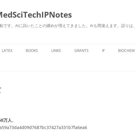
ciTechIPNotes
自身のための勉強帖です。AIに訊いたことの纏めが増えてきました。AIも間違えます。
コ
ン
LATEX
BOOKS
LINKS
GRANTS
IF
BIOCHEM
テ
ン
ツ
へ
ス
キ
ッ
プ
て
50万人
。
0c52a59a73da4d09d7687bc37427a331b7fa6ea6