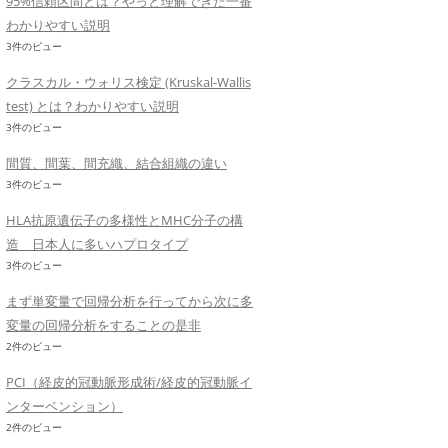
95%信頼区間とは？やっと理解できた一番
わかりやすい説明
3件のビュー
クラスカル・ウォリス検定 (Kruskal-Wallis
test) とは？わかりやすい説明
3件のビュー
間質、間葉、間充織、結合組織の違い
3件のビュー
HLA抗原遺伝子の多様性とMHC分子の構
造 日本人に多いハプロタイプ
3件のビュー
まず単変量で回帰分析を行ってから次に多
変量の回帰分析をすることの是非
2件のビュー
PCI（経皮的冠動脈形成術/経皮的冠動脈イ
ンターベンション）
2件のビュー