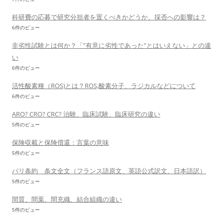
科研費の応募で研究分担者を置くべきかどうか、採否への影響は？
6件のビュー
非劣性試験とは何か？「”有意に劣性であった”とはいえない」との違
い
6件のビュー
活性酸素種（ROS)とは？ROS,酸素分子、ラジカルなどについて
6件のビュー
ARO? CRO? CRC? 治験、臨床試験、臨床研究の違い
5件のビュー
保険収載と保険償還：言葉の意味
5件のビュー
パリ条約 条文全文（フランス語原文、英語公式訳文、日本語訳）
5件のビュー
間質、間葉、間充織、結合組織の違い
5件のビュー