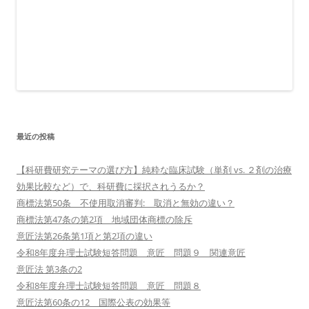
最近の投稿
【科研費研究テーマの選び方】純粋な臨床試験（単剤 vs. ２剤の治療
効果比較など）で、科研費に採択されうるか？
商標法第50条 不使用取消審判: 取消と無効の違い？
商標法第47条の第2項 地域団体商標の除斥
意匠法第26条第1項と第2項の違い
令和8年度弁理士試験短答問題 意匠 問題９ 関連意匠
意匠法 第3条の2
令和8年度弁理士試験短答問題 意匠 問題８
意匠法第60条の12 国際公表の効果等