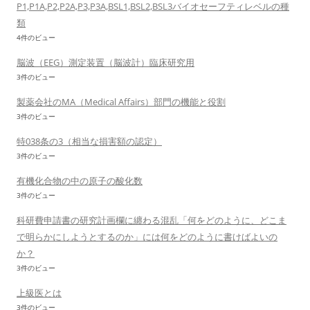
P1,P1A,P2,P2A,P3,P3A,BSL1,BSL2,BSL3バイオセーフティレベルの種
類
4件のビュー
脳波（EEG）測定装置（脳波計）臨床研究用
3件のビュー
製薬会社のMA（Medical Affairs）部門の機能と役割
3件のビュー
特038条の3（相当な損害額の認定）
3件のビュー
有機化合物の中の原子の酸化数
3件のビュー
科研費申請書の研究計画欄に纏わる混乱「何をどのように、どこま
で明らかにしようとするのか」には何をどのように書けばよいの
か？
3件のビュー
上級医とは
3件のビュー