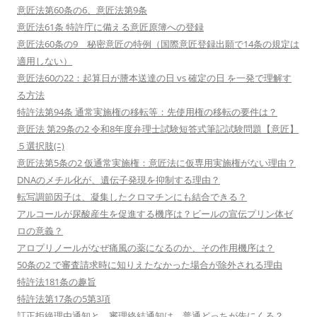
意匠法第60条の6、意匠法第9条
意匠法61条 特許庁に備える意匠原簿への登録
意匠法60条の9 秘密意匠の特例（国際意匠登録出願で14条の規定は
適用しない）
意匠法60の22：起算日が謄本送達の日 vs 確定の日 を一発で理解す
る方法
特許法第94条 通常実施権の移転等：先使用権の移転の要件は？
意匠法 第29条の2 令和8年度弁理士試験短答式筆記試験問題【意匠】
５選択肢(ﾆ)
意匠法第5条の2 仮通常実施権：意匠法に仮専用実施権がない理由？
DNAのメチル化が、遺伝子発現を抑制する理由？
転写調節因子は、凝集したクロマチンにも結合できる？
アルコールが尿酸産生を促進する機序は？ビールの宣伝プリン体ゼ
ロの意義？
アロプリノールがなぜ痛風の薬になるのか、その作用機序は？
50条の2 で審査請求時に知りえたなかった場合が除外される理由
特許法181条の趣旨
特許法第17条の5第3項
訂正拒絶理由通知と、審理終結通知は、普通どっちが先にくる？