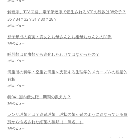
2件のビュー
解糖系、TCA回路、電子伝達系で産生されるATPの総数は38分子？
36？34？32？31？30？28？
2件のビュー
卵子形成の真実：貴女とお母さんとお祖母ちゃんとの関係
2件のビュー
哺乳類は爬虫類から進化したわけではなかったの？
2件のビュー
満腹感の科学：空腹と満腹を支配する生理学的メカニズムの包括的
解析
2件のビュー
特041 国内優先権 期間の数え方？
2件のビュー
レンサ球菌とは？連鎖球菌、球状の菌が鎖のように連なっている形
態から命名された細菌の種類（「属名」）
2件のビュー