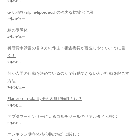
2件のビュー
α-リポ酸 (alpha-lipoic acid)の強力な抗酸化作用
2件のビュー
糖の誘導体
2件のビュー
科研費申請書の書き方の作法：審査委員が審査しやすいように書
く！
2件のビュー
何が人間の行動を決めているのか？行動できない人が行動を起こす
方法
2件のビュー
Planer cell polarity平面内細胞極性とは？
2件のビュー
アプタマーセンサーによるコルチゾールのリアルタイム検出
2件のビュー
オレキシン受容体拮抗薬の特許に関して