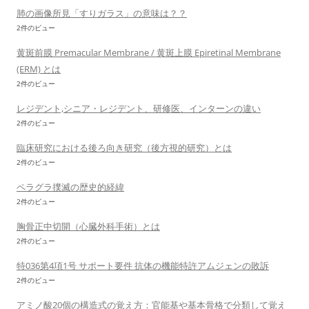
肺の画像所見「すりガラス」の意味は？？
2件のビュー
黄斑前膜 Premacular Membrane / 黄斑上膜 Epiretinal Membrane
(ERM) とは
2件のビュー
レジデント,シニア・レジデント、研修医、インターンの違い
2件のビュー
臨床研究における後ろ向き研究（後方視的研究）とは
2件のビュー
ペラグラ撲滅の歴史的経緯
2件のビュー
胸骨正中切開（心臓外科手術）とは
2件のビュー
特036第4項1号 サポート要件 抗体の機能特許アムジェンの敗訴
2件のビュー
アミノ酸20個の構造式の覚え方：官能基や基本骨格で分類して覚え