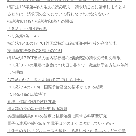
特許法126条第4項の条文の読み取り 請求項ごとに請求しようとす
るときは、請求項の全てについて行わなければならない？
特許法第14条と特許法第9条との関係
「条約」足切回避作戦
パリ条第1条（４）
特許法184条の17 PCT外国語特許出願の国内移行後の審査請求
実用新案法48条の8 補正の特例
特184の17 PCT出願の国内移行後の出願審査の請求の時期の制限
PCT規則67.1の規定の趣旨は？(ii)但し書きで、微生物学的方法を除外
した理由
PCT規則64.3 拡大先願はPCTでは採用せず
PCT規則54の2.1(a) 国際予備審査の請求ができる期間
PCT4条(1)(ii) 広域特許
弁理士試験 条約の攻略方法
婦人科の癌の科研費研究 採択課題
炎症性腸疾患(IBD)の治療と粘膜治癒に関する科研費研究
電子伝達系や酸化反応で電子はどのように移動していくのか
生化学の反応「グルコースの酸化」で取り出されるエネルギーの量