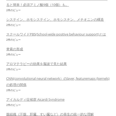
ると簡単！必須アミノ酸9個（10個）も。
2件のビュー
システイン、ホモシステイン、ホモシスチン、メチオニンの構造
2件のビュー
スクールワイドPBS(School-wide positive behaviour support)とは
2件のビュー
脊索の形成
2件のビュー
アロマテラピーの効果を脳波で見た結果
2件のビュー
CNN(convolutional neural network）のlayer, featuremaps (kernels)
の処理の関係
2件のビュー
アイカルディ症候群 Aicardi Syndrome
2件のビュー
腺組織（汗腺、肝臓、すい臓など）の発生の統一的な理解