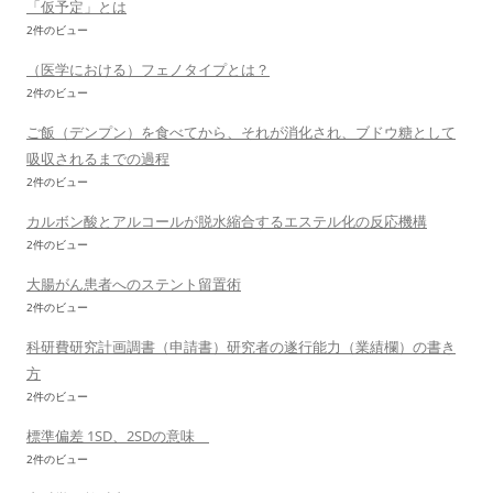
「仮予定」とは
2件のビュー
（医学における）フェノタイプとは？
2件のビュー
ご飯（デンプン）を食べてから、それが消化され、ブドウ糖として
吸収されるまでの過程
2件のビュー
カルボン酸とアルコールが脱水縮合するエステル化の反応機構
2件のビュー
大腸がん患者へのステント留置術
2件のビュー
科研費研究計画調書（申請書）研究者の遂行能力（業績欄）の書き
方
2件のビュー
標準偏差 1SD、2SDの意味
2件のビュー