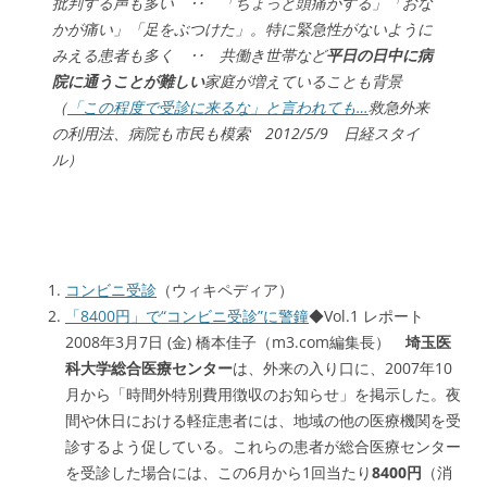
批判する声も多い ‥ 「ちょっと頭痛がする」「おな
かが痛い」「足をぶつけた」。特に緊急性がないように
みえる患者も多く ‥ 共働き世帯など
平日の日中に病
院に通うことが難しい
家庭が増えていることも背景
（
「この程度で受診に来るな」と言われても…
救急外来
の利用法、病院も市民も模索 2012/5/9 日経スタイ
ル）
コンビニ受診
（ウィキペディア）
「8400円」で“コンビニ受診”に警鐘
◆Vol.1 レポート
2008年3月7日 (金) 橋本佳子（m3.com編集長）
埼玉医
科大学総合医療センター
は、外来の入り口に、2007年10
月から「時間外特別費用徴収のお知らせ」を掲示した。夜
間や休日における軽症患者には、地域の他の医療機関を受
診するよう促している。これらの患者が総合医療センター
を受診した場合には、この6月から1回当たり
8400円
（消