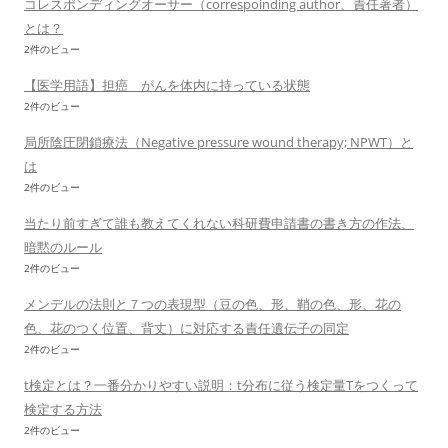
コレスポンディングオーサー（correspoinding author、責任著者）
とは？
2件のビュー
【医学用語】担癌 がんを体内に持っている状態
2件のビュー
局所陰圧閉鎖療法（Negative pressure wound therapy; NPWT）と
は
2件のビュー
当たり前すぎて誰も教えてくれない科研費申請書の書き方の作法、
暗黙のルール
2件のビュー
メンデルの法則と７つの表現型（豆の色、形、鞘の色、形、花の
色、花のつく位置、背丈）に対応する責任遺伝子の同定
2件のビュー
t検定とは？一番分かりやすい説明：t分布に従う検定量Tをつくって
検定する方法
2件のビュー