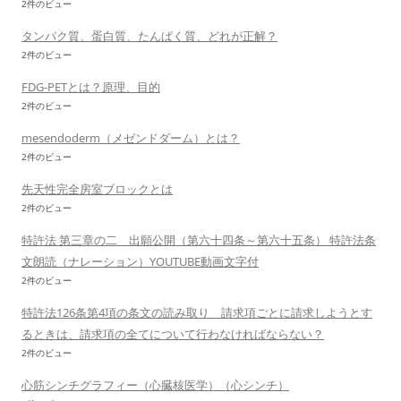
2件のビュー
タンパク質、蛋白質、たんぱく質、どれが正解？
2件のビュー
FDG-PETとは？原理、目的
2件のビュー
mesendoderm（メゼンドダーム）とは？
2件のビュー
先天性完全房室ブロックとは
2件のビュー
特許法 第三章の二 出願公開（第六十四条～第六十五条） 特許法条
文朗読（ナレーション）YOUTUBE動画文字付
2件のビュー
特許法126条第4項の条文の読み取り 請求項ごとに請求しようとす
るときは、請求項の全てについて行わなければならない？
2件のビュー
心筋シンチグラフィー（心臓核医学）（心シンチ）