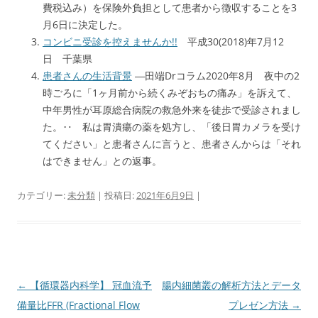
費税込み）を保険外負担として患者から徴収することを3
月6日に決定した。
コンビニ受診を控えませんか!!
平成30(2018)年7月12
日 千葉県
患者さんの生活背景
―田端Drコラム2020年8月 夜中の2
時ごろに「1ヶ月前から続くみぞおちの痛み」を訴えて、
中年男性が耳原総合病院の救急外来を徒歩で受診されまし
た。‥ 私は胃潰瘍の薬を処方し、「後日胃カメラを受け
てください」と患者さんに言うと、患者さんからは「それ
はできません」との返事。
カテゴリー:
未分類
| 投稿日:
2021年6月9日
|
投
←
【循環器内科学】 冠血流予
腸内細菌叢の解析方法とデータ
稿
備量比FFR (Fractional Flow
プレゼン方法
→