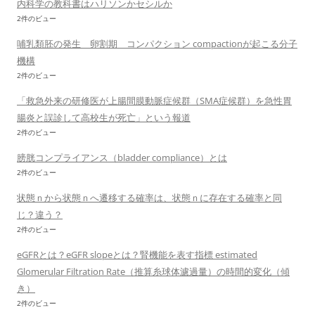
内科学の教科書はハリソンかセシルか
2件のビュー
哺乳類胚の発生 卵割期 コンパクション compactionが起こる分子
機構
2件のビュー
「救急外来の研修医が上腸間膜動脈症候群（SMA症候群）を急性胃
腸炎と誤診して高校生が死亡」という報道
2件のビュー
膀胱コンプライアンス（bladder compliance）とは
2件のビュー
状態ｎから状態ｎへ遷移する確率は、状態ｎに存在する確率と同
じ？違う？
2件のビュー
eGFRとは？eGFR slopeとは？腎機能を表す指標 estimated
Glomerular Filtration Rate（推算糸球体濾過量）の時間的変化（傾
き）
2件のビュー