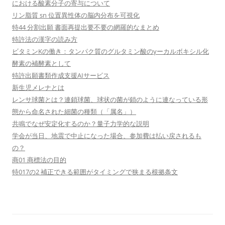
における酸素分子の寄与について
リン脂質 sn 位置異性体の脳内分布を可視化
特44 分割出願 書面再提出要不要の網羅的なまとめ
特許法の漢字の読み方
ビタミンKの働き：タンパク質のグルタミン酸のγーカルボキシル化
酵素の補酵素として
特許出願書類作成支援AIサービス
新生児メレナとは
レンサ球菌とは？連鎖球菌、球状の菌が鎖のように連なっている形
態から命名された細菌の種類（「属名」）
共鳴でなぜ安定化するのか？量子力学的な説明
学会が当日、地震で中止になった場合、参加費は払い戻されるも
の？
商01 商標法の目的
特017の2 補正できる範囲がタイミングで狭まる根拠条文