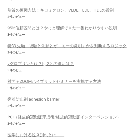
脂質の運搬方法：キロミクロン、VLDL、LDL、HDLの役割
3件のビュー
95%信頼区間とは？やっと理解できた一番わかりやすい説明
3件のビュー
特39 先願 後願と先願とが「同一の発明」かを判断するロジック
3件のビュー
γグロブリンとは？Ig Gとの違いは？
3件のビュー
対面＋ZOOMハイブリッドセミナーを実施する方法
3件のビュー
癒着防止剤 adhesion barrier
3件のビュー
PCI（経皮的冠動脈形成術/経皮的冠動脈インターベンション）
3件のビュー
医学における泣き別れとは