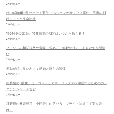
2件のビュー
特036第6項1号 サポート要件 アムジェンvsサノフィ事件：日米の判
断ロジック完全比較
2件のビュー
特044 分割出願、審査請求の期間はいつから数える？
2件のビュー
ピアソンの相関係数の意味、求め方、解釈の仕方、ありがちな間違
い
2件のビュー
運動が頭に良いわけ：筋肉と脳との関係
2件のビュー
脂肪酸のβ酸化、ミトコンドリアマトリックスへ輸送するためのカル
ニチンシャトルなど
2件のビュー
科研費の審査種目（小区分）の選び方：プライドは捨てて実を取
れ！