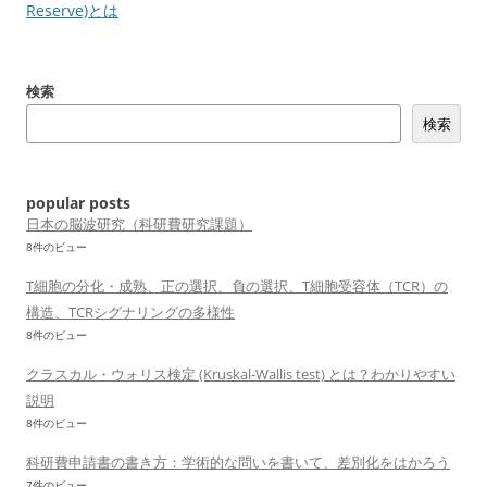
ナ
Reserve)とは
ビ
ゲ
検索
ー
検索
シ
ョ
ン
popular posts
日本の脳波研究（科研費研究課題）
8件のビュー
T細胞の分化・成熟、正の選択、負の選択、T細胞受容体（TCR）の
構造、TCRシグナリングの多様性
8件のビュー
クラスカル・ウォリス検定 (Kruskal-Wallis test) とは？わかりやすい
説明
8件のビュー
科研費申請書の書き方：学術的な問いを書いて、差別化をはかろう
7件のビュー