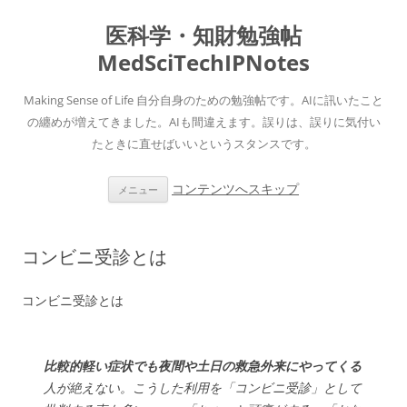
医科学・知財勉強帖
MedSciTechIPNotes
Making Sense of Life 自分自身のための勉強帖です。AIに訊いたこと
の纏めが増えてきました。AIも間違えます。誤りは、誤りに気付い
たときに直せばいいというスタンスです。
コンテンツへスキップ
メニュー
コンビニ受診とは
コンビニ受診とは
比較的軽い症状でも夜間や土日の救急外来にやってくる
人が絶えない。こうした利用を「コンビニ受診」として