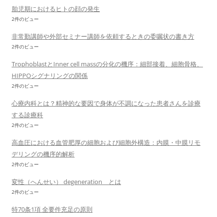
胎児期におけるヒトの顔の発生
2件のビュー
非常勤講師や外部セミナー講師を依頼するときの委嘱状の書き方
2件のビュー
TrophoblastとInner cell massの分化の機序：細部接着、細胞骨格、
HIPPOシグナリングの関係
2件のビュー
心療内科とは？精神的な要因で身体が不調になった患者さんを診療
する診療科
2件のビュー
高血圧における血管肥厚の細胞および細胞外構造：内膜・中膜リモ
デリングの機序的解析
2件のビュー
変性（へんせい） degeneration とは
2件のビュー
特70条1項 全要件充足の原則