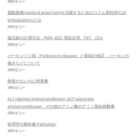
3件のビュー
脳動脈瘤(cerebral aneurysm)を治療するためのコイル塞栓術(Coil
embolization)とは
2件のビュー
脳活動の計測方法：fMRI, EEG, 電気生理、PET、ほか
2件のビュー
パーキンソン病（Parkinson’s disease）と発病の仮説、パーキンの
働きなどについて
2件のビュー
卵黄がないのに卵黄嚢
2件のビュー
ALT (alanine aminotransferase), AST (aspartate
aminotransferase)、その他のアミノ酸のアミノ基転移酵素
2件のビュー
病理学の教科書 Pathology
2件のビュー