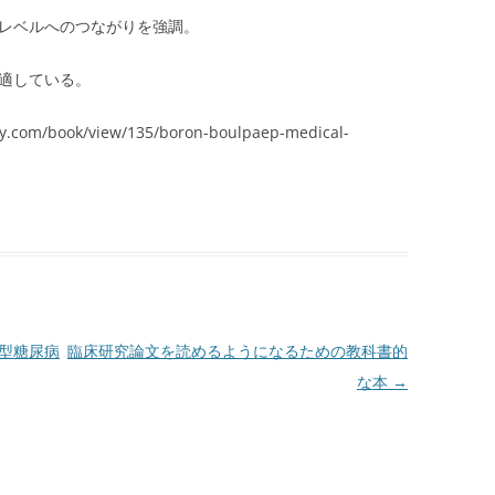
レベルへのつながりを強調。
適している。
.com/book/view/135/boron-boulpaep-medical-
|
I型糖尿病
臨床研究論文を読めるようになるための教科書的
な本
→