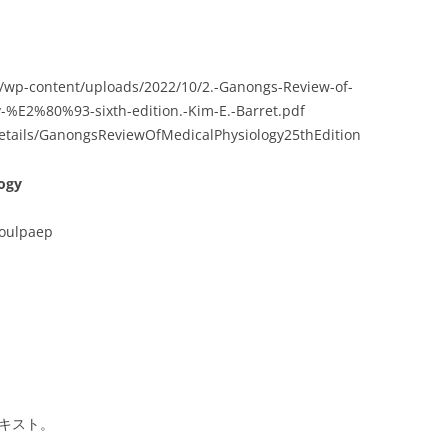
g/wp-content/uploads/2022/10/2.-Ganongs-Review-of-
y-%E2%80%93-sixth-edition.-Kim-E.-Barret.pdf
etails/GanongsReviewOfMedicalPhysiology25thEdition
ogy
Boulpaep
キスト。