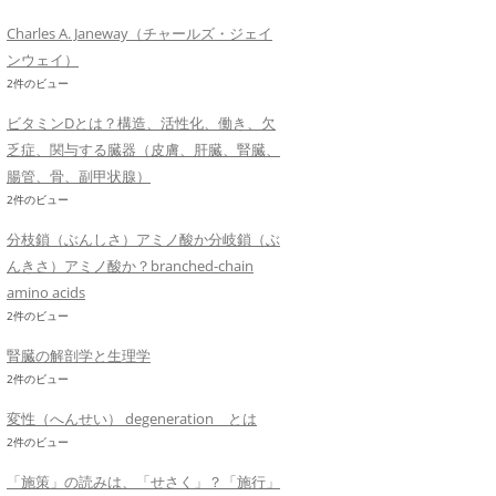
Charles A. Janeway（チャールズ・ジェイ
ンウェイ）
2件のビュー
ビタミンDとは？構造、活性化、働き、欠
乏症、関与する臓器（皮膚、肝臓、腎臓、
腸管、骨、副甲状腺）
2件のビュー
分枝鎖（ぶんしさ）アミノ酸か分岐鎖（ぶ
んきさ）アミノ酸か？branched-chain
amino acids
2件のビュー
腎臓の解剖学と生理学
2件のビュー
変性（へんせい） degeneration とは
2件のビュー
「施策」の読みは、「せさく」？「施行」