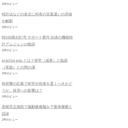
2件のビュー
特許法などの条文に特有の言葉遣いの意味
や解釈
2件のビュー
特036第4項1号 サポート要件 抗体の機能特
許アムジェンの敗訴
2件のビュー
practice gap とは？研究（成果）と臨床
（実践）との間の溝
2件のビュー
科研費の応募で研究分担者を置くべきかど
うか、採否への影響は？
2件のビュー
彦根市立病院で脳動脈瘤脳を下垂体腫瘍と
誤診
2件のビュー