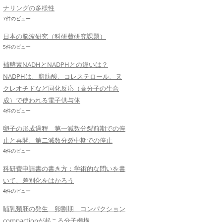
ナリングの多様性
7件のビュー
日本の脳波研究（科研費研究課題）
5件のビュー
補酵素NADHとNADPHとの違いは？
NADPHは、脂肪酸、コレステロール、ヌ
クレオチドなど同化反応（高分子の生合
成）で使われる電子供与体
4件のビュー
卵子の形成過程 第一減数分裂前期での停
止と再開、第二減数分裂中期での停止
4件のビュー
科研費申請書の書き方：学術的な問いを書
いて、差別化をはかろう
4件のビュー
哺乳類胚の発生 卵割期 コンパクション
compactionが起こる分子機構