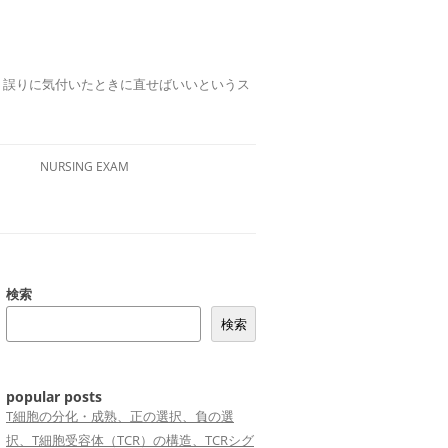
誤りは、誤りに気付いたときに直せばいいというス
NURSING EXAM
検索
検索
popular posts
T細胞の分化・成熟、正の選択、負の選
択、T細胞受容体（TCR）の構造、TCRシグ