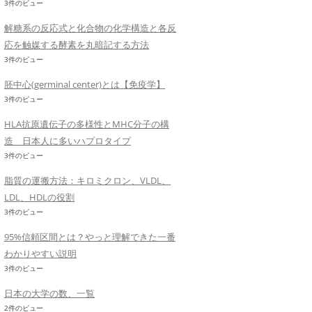
3件のビュー
解糖系の反応式と化合物の化学構造と各反
応を触媒する酵素を丸暗記する方法
3件のビュー
胚中心(germinal center)とは【免疫学】
3件のビュー
HLA抗原遺伝子の多様性とMHC分子の構
造 日本人に多いハプロタイプ
3件のビュー
脂質の運搬方法：キロミクロン、VLDL、
LDL、HDLの役割
3件のビュー
95%信頼区間とは？やっと理解できた一番
わかりやすい説明
3件のビュー
日本の大学の数、一覧
2件のビュー