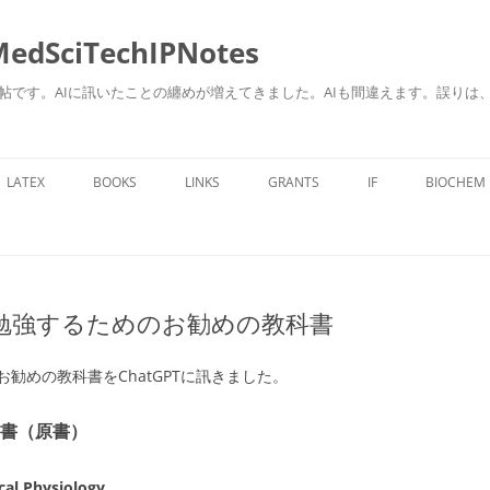
ciTechIPNotes
自身のための勉強帖です。AIに訊いたことの纏めが増えてきました。AIも間違えます。
コ
ン
LATEX
BOOKS
LINKS
GRANTS
IF
BIOCHEM
テ
ン
ツ
へ
ス
キ
ッ
プ
勉強するためのお勧めの教科書
勧めの教科書をChatGPTに訊きました。
書（原書）
cal Physiology