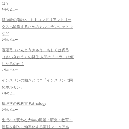
は？
2件のビュー
脂肪酸のβ酸化、ミトコンドリアマトリッ
クスへ輸送するためのカルニチンシャトル
など
2件のビュー
咽頭弓（いんとうきゅう）もしくは鰓弓
（さいきゅう）の発生 人間の「エラ」は何
になるのか？
2件のビュー
インスリンの働きとは？「インスリンは同
化ホルモン」
2件のビュー
病理学の教科書 Pathology
2件のビュー
生成AIで変わる大学の風景：研究・教育・
運営を劇的に効率化する実践マニュアル