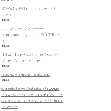
[医学論文の種類]Editoral（エディトリア
ル)とは？
3件のビュー
コレスポンディングオーサー
（correspoinding author、責任著者）と
は？
3件のビュー
【決着！】内分泌の読み方は「ないぶん
ぴ」か「ないぶんぴつ」か？
3件のビュー
保険収載と保険償還：言葉の意味
3件のビュー
科研費申請書の研究計画欄に纏わる混乱
「何をどのように、どこまで明らかにしよ
うとするのか」には何をどのように書けば
よいのか？