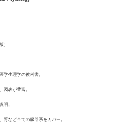
新版）
医学生理学の教科書。
、図表が豊富。
説明。
、腎など全ての臓器系をカバー。