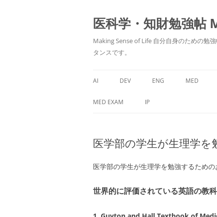
医科学・知財勉強帖 MedS
Making Sense of Life 自分
タンスです。
AI
DEV
ENG
MED
MED EXAM
IP
医学部の学生が生理学を
医学部の学生が生理学を勉強するためのお
世界的に評価されている英語の教科
1.
Guyton and Hall Textbook of Medi