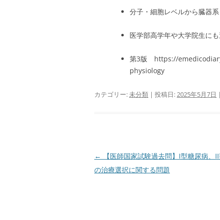
分子・細胞レベルから臓器系
医学部高学年や大学院生にも
第3版 https://emedicodiary
physiology
カテゴリー:
未分類
| 投稿日:
2025年5月7日
投
←
【医師国家試験過去問】I型糖尿病、I
稿
の治療選択に関する問題
ナ
ビ
ゲ