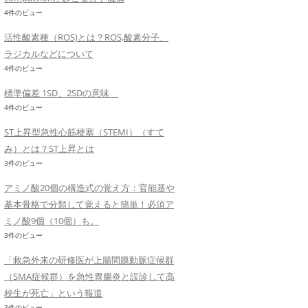
4件のビュー
活性酸素種（ROS)とは？ROS,酸素分子、
ラジカルなどについて
4件のビュー
標準偏差 1SD、2SDの意味
4件のビュー
ST上昇型急性心筋梗塞（STEMI）（すて
み）とは？ST上昇とは
3件のビュー
アミノ酸20個の構造式の覚え方：官能基や
基本骨格で分類して覚えると簡単！必須ア
ミノ酸9個（10個）も。
3件のビュー
「救急外来の研修医が上腸間膜動脈症候群
（SMA症候群）を急性胃腸炎と誤診して高
校生が死亡」という報道
3件のビュー