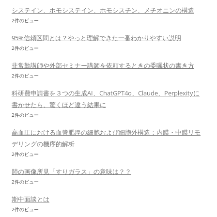
システイン、ホモシステイン、ホモシスチン、メチオニンの構造
2件のビュー
95%信頼区間とは？やっと理解できた一番わかりやすい説明
2件のビュー
非常勤講師や外部セミナー講師を依頼するときの委嘱状の書き方
2件のビュー
科研費申請書を３つの生成AI、ChatGPT4o、Claude、Perplexityに
書かせたら、驚くほど違う結果に
2件のビュー
高血圧における血管肥厚の細胞および細胞外構造：内膜・中膜リモ
デリングの機序的解析
2件のビュー
肺の画像所見「すりガラス」の意味は？？
2件のビュー
期中面談とは
2件のビュー