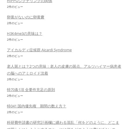
HIPPOシグナリングの関係
2件のビュー
卵黄がないのに卵黄嚢
2件のビュー
H3K4me3の意味は？
2件のビュー
アイカルディ症候群 Aicardi Syndrome
2件のビュー
老人斑とは？2つの意味：老人の皮膚の斑点、アルツハイマー病患者
の脳へのアミロイド沈着
2件のビュー
特70条1項 全要件充足の原則
2件のビュー
特041 国内優先権 期間の数え方？
2件のビュー
科研費申請書の研究計画欄に纏わる混乱「何をどのように、どこま