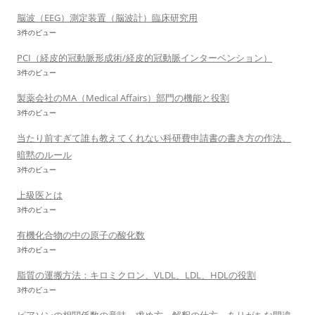
脳波（EEG）測定装置（脳波計）臨床研究用
3件のビュー
PCI（経皮的冠動脈形成術/経皮的冠動脈インターベンション）
3件のビュー
製薬会社のMA（Medical Affairs）部門の機能と役割
3件のビュー
当たり前すぎて誰も教えてくれない科研費申請書の書き方の作法、
暗黙のルール
3件のビュー
上級医とは
3件のビュー
有機化合物の中の原子の酸化数
3件のビュー
脂質の運搬方法：キロミクロン、VLDL、LDL、HDLの役割
3件のビュー