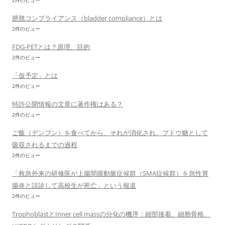
2件のビュー
膀胱コンプライアンス（bladder compliance）とは
2件のビュー
FDG-PETとは？原理、目的
2件のビュー
「仮予定」とは
2件のビュー
特許公開情報の文章に著作権はある？
2件のビュー
ご飯（デンプン）を食べてから、それが消化され、ブドウ糖として
吸収されるまでの過程
2件のビュー
「救急外来の研修医が上腸間膜動脈症候群（SMA症候群）を急性胃
腸炎と誤診して高校生が死亡」という報道
2件のビュー
TrophoblastとInner cell massの分化の機序：細部接着、細胞骨格、