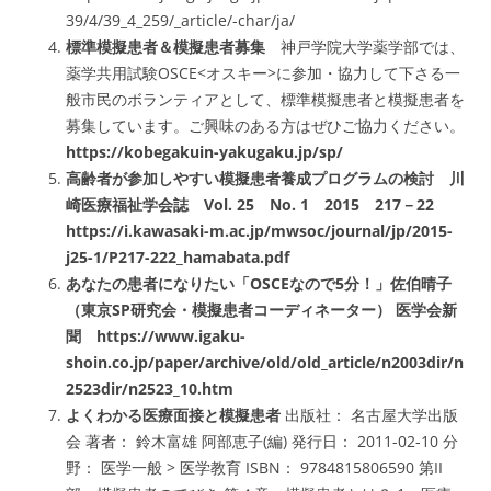
39/4/39_4_259/_article/-char/ja/
標準模擬患者＆模擬患者募集
神戸学院大学薬学部では、
薬学共用試験OSCE<オスキー>に参加・協力して下さる一
般市民のボランティアとして、標準模擬患者と模擬患者を
募集しています。ご興味のある方はぜひご協力ください。
https://kobegakuin-yakugaku.jp/sp/
高齢者が参加しやすい模擬患者養成プログラムの検討 川
崎医療福祉学会誌 Vol. 25 No. 1 2015 217－22
https://i.kawasaki-m.ac.jp/mwsoc/journal/jp/2015-
j25-1/P217-222_hamabata.pdf
あなたの患者になりたい「OSCEなので5分！」佐伯晴子
（東京SP研究会・模擬患者コーディネーター） 医学会新
聞 https://www.igaku-
shoin.co.jp/paper/archive/old/old_article/n2003dir/n
2523dir/n2523_10.htm
よくわかる医療面接と模擬患者
出版社： 名古屋大学出版
会 著者： 鈴木富雄 阿部恵子(編) 発行日： 2011-02-10 分
野： 医学一般 > 医学教育 ISBN： 9784815806590 第II