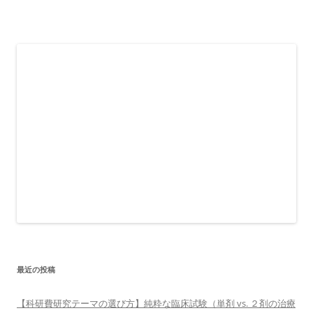
最近の投稿
【科研費研究テーマの選び方】純粋な臨床試験（単剤 vs. ２剤の治療