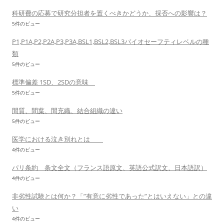
科研費の応募で研究分担者を置くべきかどうか、採否への影響は？
5件のビュー
P1,P1A,P2,P2A,P3,P3A,BSL1,BSL2,BSL3バイオセーフティレベルの種
類
5件のビュー
標準偏差 1SD、2SDの意味
5件のビュー
間質、間葉、間充織、結合組織の違い
5件のビュー
医学における泣き別れとは
4件のビュー
パリ条約 条文全文（フランス語原文、英語公式訳文、日本語訳）
4件のビュー
非劣性試験とは何か？「”有意に劣性であった”とはいえない」との違
い
4件のビュー