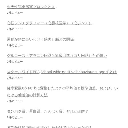
先天性完全房室ブロックとは
2件のビュー
心筋シンチグラフィー（心臓核医学）（心シンチ）
2件のビュー
運動が頭に良いわけ：筋肉と脳との関係
2件のビュー
グルコース－アラニン回路と乳酸回路（コリ回路）との違い
2件のビュー
スクールワイドPBS(School-wide positive behaviour support)とは
2件のビュー
確率変数XをaX+bに変換したときの平均値と標準偏差、および、い
わゆる偏差値の計算方法
2件のビュー
タンパク質、蛋白質、たんぱく質、どれが正解？
2件のビュー
哺乳類は爬虫類から進化したわけではなかったの？