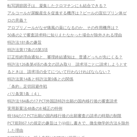
転写調節因子は、凝集したクロマチンにも結合できる？
アルコールが尿酸産生を促進する機序は？ビールの宣伝プリン体ゼ
ロの意義？
アロプリノールがなぜ痛風の薬になるのか、その作用機序は？
50条の2 で審査請求時に知りえたなかった場合が除外される理由
特許法181条の趣旨
特許法第17条の5第3項
訂正拒絶理由通知と、審理終結通知は、普通どっちが先にくる？
特許法126条第4項の条文の読み取り 請求項ごとに請求しようとす
るときは、請求項の全てについて行わなければならない？
特許法第14条と特許法第9条との関係
「条約」足切回避作戦
パリ条第1条（４）
特許法184条の17 PCT外国語特許出願の国内移行後の審査請求
実用新案法48条の8 補正の特例
特184の17 PCT出願の国内移行後の出願審査の請求の時期の制限
PCT規則67.1の規定の趣旨は？(ii)但し書きで、微生物学的方法を除外
した理由