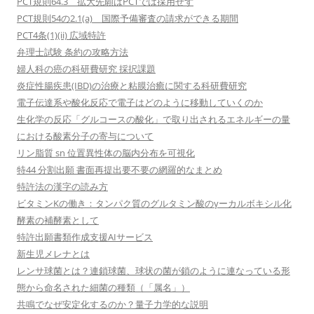
PCT規則64.3 拡大先願はPCTでは採用せず
PCT規則54の2.1(a) 国際予備審査の請求ができる期間
PCT4条(1)(ii) 広域特許
弁理士試験 条約の攻略方法
婦人科の癌の科研費研究 採択課題
炎症性腸疾患(IBD)の治療と粘膜治癒に関する科研費研究
電子伝達系や酸化反応で電子はどのように移動していくのか
生化学の反応「グルコースの酸化」で取り出されるエネルギーの量
における酸素分子の寄与について
リン脂質 sn 位置異性体の脳内分布を可視化
特44 分割出願 書面再提出要不要の網羅的なまとめ
特許法の漢字の読み方
ビタミンKの働き：タンパク質のグルタミン酸のγーカルボキシル化
酵素の補酵素として
特許出願書類作成支援AIサービス
新生児メレナとは
レンサ球菌とは？連鎖球菌、球状の菌が鎖のように連なっている形
態から命名された細菌の種類（「属名」）
共鳴でなぜ安定化するのか？量子力学的な説明