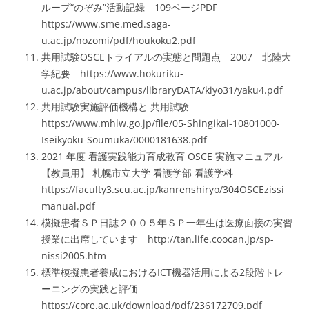
ループ“のぞみ”活動記録 109ページPDF
https://www.sme.med.saga-
u.ac.jp/nozomi/pdf/houkoku2.pdf
共用試験OSCEトライアルの実態と問題点 2007 北陸大
学紀要 https://www.hokuriku-
u.ac.jp/about/campus/libraryDATA/kiyo31/yaku4.pdf
共用試験実施評価機構と 共用試験
https://www.mhlw.go.jp/file/05-Shingikai-10801000-
Iseikyoku-Soumuka/0000181638.pdf
2021 年度 看護実践能力育成教育 OSCE 実施マニュアル
【教員用】 札幌市立大学 看護学部 看護学科
https://faculty3.scu.ac.jp/kanrenshiryo/304OSCEzissi
manual.pdf
模擬患者ＳＰ日誌２００５年ＳＰ一年生は医療面接の実習
授業に出席しています http://tan.life.coocan.jp/sp-
nissi2005.htm
標準模擬患者養成におけるICT機器活用による2段階トレ
ーニングの実践と評価
https://core.ac.uk/download/pdf/236172709.pdf