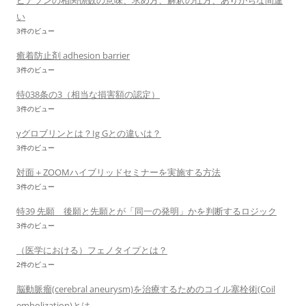
ピアソンの相関係数の意味、求め方、解釈の仕方、ありがちな間違
い
3件のビュー
癒着防止剤 adhesion barrier
3件のビュー
特038条の3（相当な損害額の認定）
3件のビュー
γグロブリンとは？Ig Gとの違いは？
3件のビュー
対面＋ZOOMハイブリッドセミナーを実施する方法
3件のビュー
特39 先願 後願と先願とが「同一の発明」かを判断するロジック
3件のビュー
（医学における）フェノタイプとは？
2件のビュー
脳動脈瘤(cerebral aneurysm)を治療するためのコイル塞栓術(Coil
embolization)とは