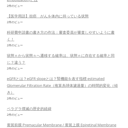
2件のビュー
【医学用語】担癌 がんを体内に持っている状態
2件のビュー
科研費申請書の書き方の作法：審査委員が審査しやすいように書
く！
2件のビュー
状態ｎから状態ｎへ遷移する確率は、状態ｎに存在する確率と同
じ？違う？
2件のビュー
eGFRとは？eGFR slopeとは？腎機能を表す指標 estimated
Glomerular Filtration Rate（推算糸球体濾過量）の時間的変化（傾
き）
2件のビュー
ペラグラ撲滅の歴史的経緯
2件のビュー
黄斑前膜 Premacular Membrane / 黄斑上膜 Epiretinal Membrane