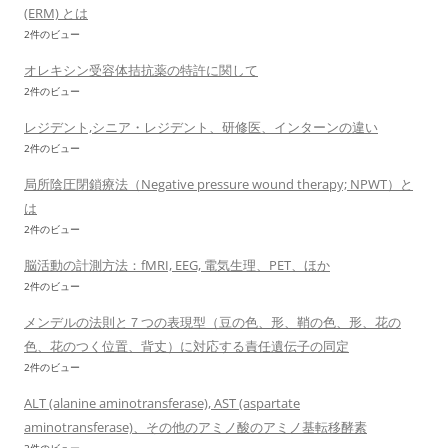
(ERM) とは
2件のビュー
オレキシン受容体拮抗薬の特許に関して
2件のビュー
レジデント,シニア・レジデント、研修医、インターンの違い
2件のビュー
局所陰圧閉鎖療法（Negative pressure wound therapy; NPWT）と
は
2件のビュー
脳活動の計測方法：fMRI, EEG, 電気生理、PET、ほか
2件のビュー
メンデルの法則と７つの表現型（豆の色、形、鞘の色、形、花の
色、花のつく位置、背丈）に対応する責任遺伝子の同定
2件のビュー
ALT (alanine aminotransferase), AST (aspartate
aminotransferase)、その他のアミノ酸のアミノ基転移酵素