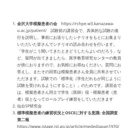
金沢大学模擬患者の会
https://rchpe.w3.kanazawa-
u.ac.jp/patient/ 試験前の講習会で、具体的な試験の進
行を説明し、事前にお送りしたシナリオをもとにお集まり
いただいた皆さんでシナリオの読み合わせを行います。
「学生がこう聞いてきたときどうしたらよいのだろう」な
ど、疑問が出てきましたら、医学教育研究センターの教員
が傍におりますので、お気軽にお尋ねください。質問にお
答えし、またその回答は模擬患者さん全員に共有させてい
ただきます。試験での「標準化（学生だれもが同じように
試験を受けれるようにすること）」のためです。講習会で
は、模擬患者さん同士で学生（医師）役・模擬患者（患
者）役となってロールプレイ練習をしていただきます
仙台SP研究会
標準模擬患者の練習状況とOSCEに対する意識: 全国調査
第二報
https://www.jstage.jst.go.jp/article/mededjapan1970/