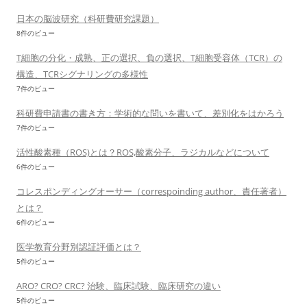
日本の脳波研究（科研費研究課題）
8件のビュー
T細胞の分化・成熟、正の選択、負の選択、T細胞受容体（TCR）の
構造、TCRシグナリングの多様性
7件のビュー
科研費申請書の書き方：学術的な問いを書いて、差別化をはかろう
7件のビュー
活性酸素種（ROS)とは？ROS,酸素分子、ラジカルなどについて
6件のビュー
コレスポンディングオーサー（correspoinding author、責任著者）
とは？
6件のビュー
医学教育分野別認証評価とは？
5件のビュー
ARO? CRO? CRC? 治験、臨床試験、臨床研究の違い
5件のビュー