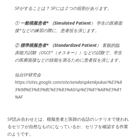
SPがすることは？ SPには２つの役割があります。
①
一般模擬患者* （Simulated Patient
） 学生の医療面
接*などの練習の際に、患者役を演じます。
②
標準模擬患者* （Standardized Patient
） 客観的臨
床能力試験（OSCE*（オスキー））などの試験で、学生
の医療面接などの技能を測るために患者役を演じます。
仙台SP研究会
https://sites.google.com/site/sendaispkenkyukai/%E3%8
3%9B%E3%83%BC%E3%83%A0/sp%E3%81%A8%E3%81
%AF
SP読み合わせとは、模擬患者と医師の会話のシナリオで使われ
るセリフが自然なものになっているか、セリフを確認する作業
のようです。