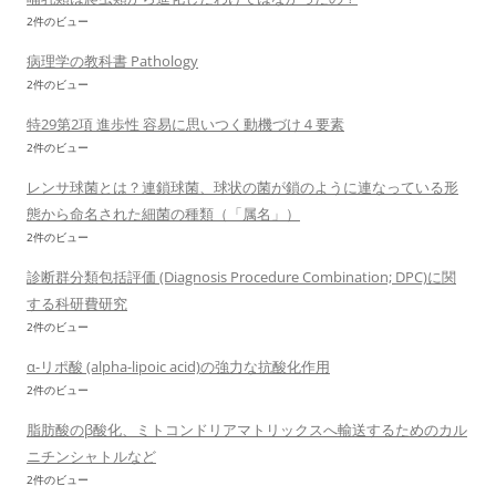
2件のビュー
病理学の教科書 Pathology
2件のビュー
特29第2項 進歩性 容易に思いつく動機づけ４要素
2件のビュー
レンサ球菌とは？連鎖球菌、球状の菌が鎖のように連なっている形
態から命名された細菌の種類（「属名」）
2件のビュー
診断群分類包括評価 (Diagnosis Procedure Combination; DPC)に関
する科研費研究
2件のビュー
α-リポ酸 (alpha-lipoic acid)の強力な抗酸化作用
2件のビュー
脂肪酸のβ酸化、ミトコンドリアマトリックスへ輸送するためのカル
ニチンシャトルなど
2件のビュー