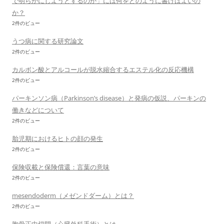
で明らかにしようとするのか」には何をどのように書けばよいの
か？
2件のビュー
うつ病に関する研究論文
2件のビュー
カルボン酸とアルコールが脱水縮合するエステル化の反応機構
2件のビュー
パーキンソン病（Parkinson’s disease）と発病の仮説、パーキンの
働きなどについて
2件のビュー
胎児期におけるヒトの顔の発生
2件のビュー
保険収載と保険償還：言葉の意味
2件のビュー
mesendoderm（メゼンドダーム）とは？
2件のビュー