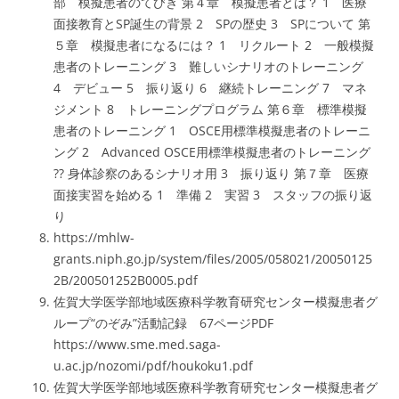
部 模擬患者のてびき 第４章 模擬患者とは？ 1 医療
面接教育とSP誕生の背景 2 SPの歴史 3 SPについて 第
５章 模擬患者になるには？ 1 リクルート 2 一般模擬
患者のトレーニング 3 難しいシナリオのトレーニング
4 デビュー 5 振り返り 6 継続トレーニング 7 マネ
ジメント 8 トレーニングプログラム 第６章 標準模擬
患者のトレーニング 1 OSCE用標準模擬患者のトレーニ
ング 2 Advanced OSCE用標準模擬患者のトレーニング
?? 身体診察のあるシナリオ用 3 振り返り 第７章 医療
面接実習を始める 1 準備 2 実習 3 スタッフの振り返
り
https://mhlw-
grants.niph.go.jp/system/files/2005/058021/20050125
2B/200501252B0005.pdf
佐賀大学医学部地域医療科学教育研究センター模擬患者グ
ループ“のぞみ”活動記録 67ページPDF
https://www.sme.med.saga-
u.ac.jp/nozomi/pdf/houkoku1.pdf
佐賀大学医学部地域医療科学教育研究センター模擬患者グ