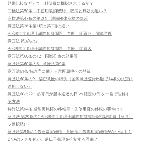
効果比較など）で、科研費に採択されうるか？
商標法第50条 不使用取消審判: 取消と無効の違い？
商標法第47条の第2項 地域団体商標の除斥
意匠法第26条第1項と第2項の違い
令和8年度弁理士試験短答問題 意匠 問題９ 関連意匠
意匠法 第3条の2
令和8年度弁理士試験短答問題 意匠 問題８
意匠法第60条の12 国際公表の効果等
意匠法第60条の6、意匠法第9条
意匠法61条 特許庁に備える意匠原簿への登録
意匠法60条の9 秘密意匠の特例（国際意匠登録出願で14条の規定は
適用しない）
意匠法60の22：起算日が謄本送達の日 vs 確定の日 を一発で理解す
る方法
特許法第94条 通常実施権の移転等：先使用権の移転の要件は？
意匠法 第29条の2 令和8年度弁理士試験短答式筆記試験問題【意匠】
５選択肢(ﾆ)
意匠法第5条の2 仮通常実施権：意匠法に仮専用実施権がない理由？
DNAのメチル化が、遺伝子発現を抑制する理由？