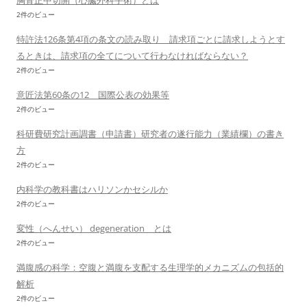
胸骨正中切開（心臓外科手術）とは
2件のビュー
特許法126条第4項の条文の読み取り 請求項ごとに請求しようとす
るときは、請求項の全てについて行わなければならない？
2件のビュー
意匠法第60条の12 国際公表の効果等
2件のビュー
科研費研究計画調書（申請書）研究者の遂行能力（業績欄）の書き
方
2件のビュー
内科学の教科書はハリソンかセシルか
2件のビュー
変性（へんせい） degeneration とは
2件のビュー
満腹感の科学：空腹と満腹を支配する生理学的メカニズムの包括的
解析
2件のビュー