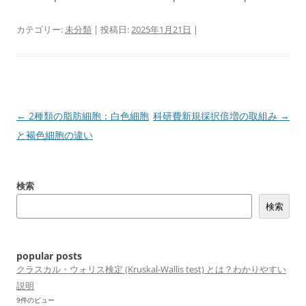
カテゴリー:
未分類
| 投稿日:
2025年1月21日
|
投
←
2種類の脂肪細胞：白色細胞
科研費新規採択倍増の取組み
→
稿
と褐色細胞の違い
ナ
ビ
検索
ゲ
検索
ー
シ
ョ
popular posts
ン
クラスカル・ウォリス検定 (Kruskal-Wallis test) とは？わかりやすい
説明
9件のビュー