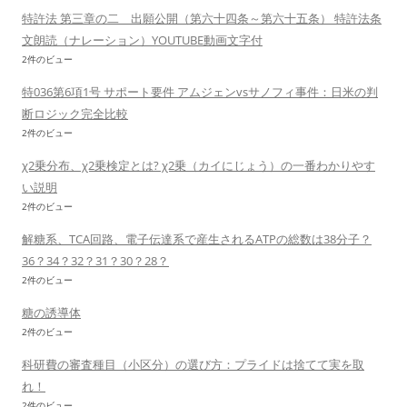
特許法 第三章の二 出願公開（第六十四条～第六十五条） 特許法条
文朗読（ナレーション）YOUTUBE動画文字付
2件のビュー
特036第6項1号 サポート要件 アムジェンvsサノフィ事件：日米の判
断ロジック完全比較
2件のビュー
χ2乗分布、χ2乗検定とは? χ2乗（カイにじょう）の一番わかりやす
い説明
2件のビュー
解糖系、TCA回路、電子伝達系で産生されるATPの総数は38分子？
36？34？32？31？30？28？
2件のビュー
糖の誘導体
2件のビュー
科研費の審査種目（小区分）の選び方：プライドは捨てて実を取
れ！
2件のビュー