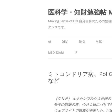
医科学・知財勉強帖 MedS
Making Sense of Life 自分
タンスです。
AI
DEV
ENG
MED
MED EXAM
IP
ミトコンドリア病、Pol 
など
（ＣＮＮ）
ルクセンブルク大公国の
長年の闘病の末、今月１日にパリで
ウェブサイトで遺族が発表した。https://www