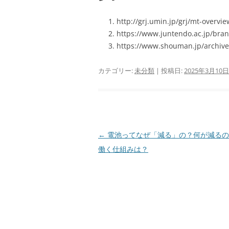
http://grj.umin.jp/grj/mt-overvi
https://www.juntendo.ac.jp/bran
https://www.shouman.jp/archives
カテゴリー:
未分類
| 投稿日:
2025年3月10日
投
←
電池ってなぜ「減る」の？何が減るの
稿
働く仕組みは？
ナ
ビ
ゲ
ー
シ