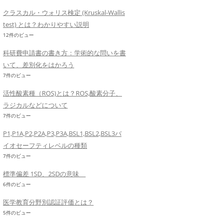
クラスカル・ウォリス検定 (Kruskal-Wallis
test) とは？わかりやすい説明
12件のビュー
科研費申請書の書き方：学術的な問いを書
いて、差別化をはかろう
7件のビュー
活性酸素種（ROS)とは？ROS,酸素分子、
ラジカルなどについて
7件のビュー
P1,P1A,P2,P2A,P3,P3A,BSL1,BSL2,BSL3バ
イオセーフティレベルの種類
7件のビュー
標準偏差 1SD、2SDの意味
6件のビュー
医学教育分野別認証評価とは？
5件のビュー