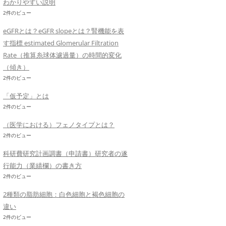
わかりやすい説明
2件のビュー
eGFRとは？eGFR slopeとは？腎機能を表
す指標 estimated Glomerular Filtration
Rate（推算糸球体濾過量）の時間的変化
（傾き）
2件のビュー
「仮予定」とは
2件のビュー
（医学における）フェノタイプとは？
2件のビュー
科研費研究計画調書（申請書）研究者の遂
行能力（業績欄）の書き方
2件のビュー
2種類の脂肪細胞：白色細胞と褐色細胞の
違い
2件のビュー