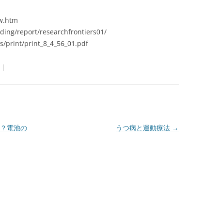
ew.htm
ding/report/researchfrontiers01/
/print/print_8_4_56_01.pdf
|
？電池の
うつ病と運動療法
→