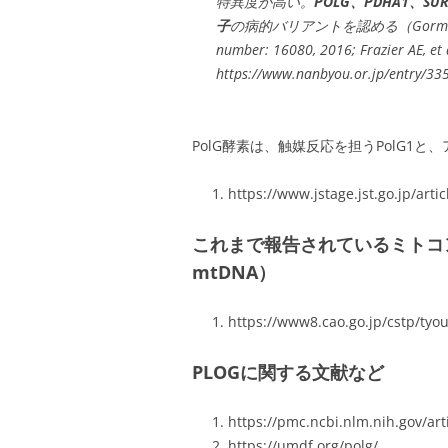
特異度が高い。
POLG、PDHA1、SU
子
の病的バリアントを認める（Gorman GS, et a
number: 16080, 2016; Frazier AE,
https://www.nanbyou.or.jp/entry/33
PolG酵素は、触媒反応を担うPolG1と
https://www.jstage.jst.go.jp/arti
これまで報告されているミトコ
mtDNA）
https://www8.cao.go.jp/cstp/tyou
PLOGに関する文献など
https://pmc.ncbi.nlm.nih.gov/ar
https://umdf.org/polg/