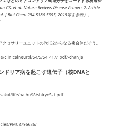
RF１
などのミトコンドリア関連分子をコードする核遺伝
l. Nature Reviews Disease Primers 2, Article
 et al. J Biol Chem 294:5386-5395, 2019等を参照）。
5
、アクセサリーユニットのPolG2からなる複合体だそう。
cle/clinicalneurol/54/5/54_417/_pdf/-char/ja
ンドリア病を起こす遺伝子（核DNAと
sakai/life/haihu98/shiryo5-1.pdf
ticles/PMC8796686/