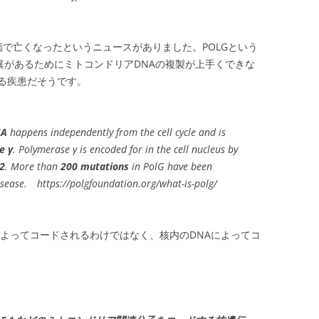
病で亡くなったというニュースがありました。POLGという
伝子に変異があるためにミトコンドリアDNAの複製が上手くできな
る疾患だそうです。
NA
happens independently from the cell cycle and is
e γ
. Polymerase γ is encoded for in the cell nucleus by
G2
. More than
200 mutations
in PolG have been
isease. https://polgfoundation.org/what-is-polg/
Aによってコードされるわけではなく、核内のDNAによってコ