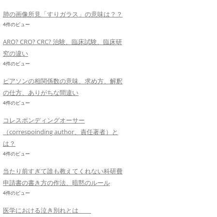
肺の画像所見「すりガラス」の意味は？？
4件のビュー
ARO? CRO? CRC? 治験、臨床試験、臨床研
究の違い
4件のビュー
ピアソンの相関係数の意味、求め方、解釈
の仕方、ありがちな間違い
4件のビュー
コレスポンディングオーサー
（correspoinding author、責任著者）と
は？
4件のビュー
当たり前すぎて誰も教えてくれない科研費
申請書の書き方の作法、暗黙のルール
4件のビュー
医学における泣き別れとは