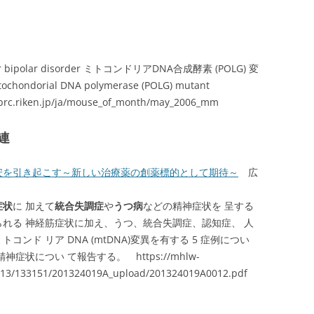
bipolar disorder ミトコンドリアDNA合成酵素 (POLG) 変
orial DNA polymerase (POLG) mutant
brc.riken.jp/ja/mouse_of_month/may_2006_mm
連
安を引き起こす～新しい治療薬の創薬標的として期待～
広
症状
に 加えて
統合失調症
や
うつ病
などの精神症状を 呈する
れる 神経筋症状に加え、うつ、統合失調症、認知症、 人
ンド リア DNA (mtDNA)変異を有する 5 症例につい
状につい て報告する。 https://mhlw-
/2013/133151/201324019A_upload/201324019A0012.pdf