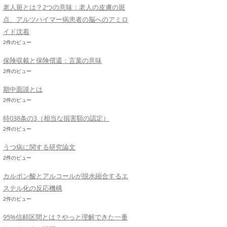
老人斑とは？2つの意味：老人の皮膚の斑
点、アルツハイマー病患者の脳へのアミロ
イド沈着
2件のビュー
保険収載と保険償還：言葉の意味
2件のビュー
期中面談とは
2件のビュー
特038条の3（相当な損害額の認定）
2件のビュー
うつ病に関する研究論文
2件のビュー
カルボン酸とアルコールが脱水縮合するエ
ステル化の反応機構
2件のビュー
95%信頼区間とは？やっと理解できた一番