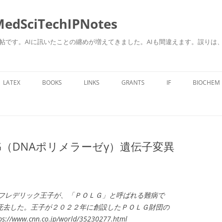
ciTechIPNotes
自身のための勉強帖です。AIに訊いたことの纏めが増えてきました。AIも間違えます。
コ
ン
LATEX
BOOKS
LINKS
GRANTS
IF
BIOCHEM
テ
ン
ツ
へ
ス
キ
ッ
プ
G（DNAポリメラーゼγ）遺伝子変異
フレデリック王子が、「ＰＯＬＧ」と呼ばれる難病で
死去した。王子が２０２２年に創設したＰＯＬＧ財団の
.cnn.co.jp/world/35230277.html