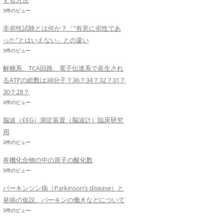
する方法
3件のビュー
非劣性試験とは何か？「”有意に劣性であ
った”とはいえない」との違い
3件のビュー
解糖系、TCA回路、電子伝達系で産生され
るATPの総数は38分子？36？34？32？31？
30？28？
3件のビュー
脳波（EEG）測定装置（脳波計）臨床研究
用
3件のビュー
有機化合物の中の原子の酸化数
3件のビュー
パーキンソン病（Parkinson’s disease）と
発病の仮説、パーキンの働きなどについて
3件のビュー