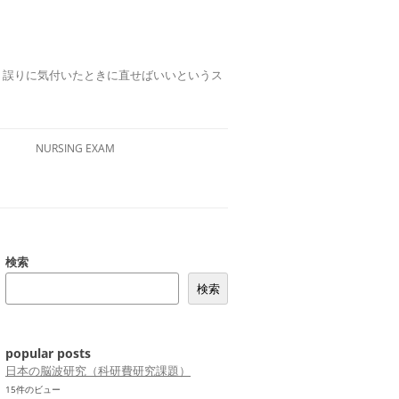
誤りは、誤りに気付いたときに直せばいいというス
NURSING EXAM
検索
検索
popular posts
日本の脳波研究（科研費研究課題）
15件のビュー