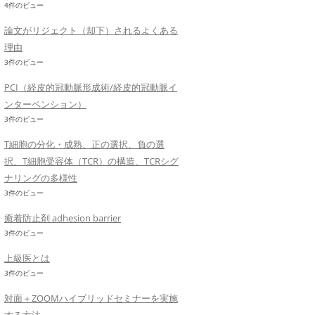
4件のビュー
論文がリジェクト（却下）されるよくある
理由
3件のビュー
PCI（経皮的冠動脈形成術/経皮的冠動脈イ
ンターベンション）
3件のビュー
T細胞の分化・成熟、正の選択、負の選
択、T細胞受容体（TCR）の構造、TCRシグ
ナリングの多様性
3件のビュー
癒着防止剤 adhesion barrier
3件のビュー
上級医とは
3件のビュー
対面＋ZOOMハイブリッドセミナーを実施