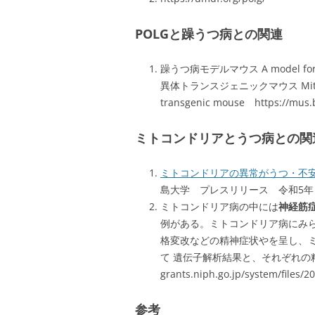
POLGと躁うつ病との関連
躁うつ病モデルマウス A model for 
異体トランスジェニックマウス Mitochond
transgenic mouse https://mus.
ミトコンドリアとうつ病との関
ミトコンドリアの異常がうつ・不
島大学 プレスリリース 令和5年
ミトコンドリア病の中には
神経筋
例がある。ミトコンドリア病にみら
格変改などの精神症状やを呈し、ミトコ
て 遺伝子解析結果と、それぞれの精神症
grants.niph.go.jp/system/files
参考