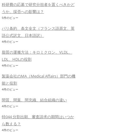
科研費の応募で研究分担者を置くべきかど
うか、採否への影響は？
5件のビュー
パリ条約 条文全文（フランス語原文、英
語公式訳文、日本語訳）
4件のビュー
脂質の運搬方法：キロミクロン、VLDL、
LDL、HDLの役割
4件のビュー
製薬会社のMA（Medical Affairs）部門の機
能と役割
4件のビュー
間質、間葉、間充織、結合組織の違い
4件のビュー
特044 分割出願、審査請求の期間はいつか
ら数える？
4件のビュー