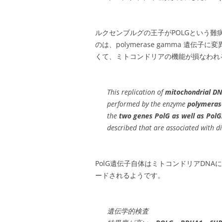
ルクセンブルグの王子がPOLGという難
のは、polymerase gamma 遺
くて、ミトコンドリアの機能が損なわれ
This replication of
mitochondrial D
performed by the enzyme
polymeras
the
two genes PolG as well as Pol
described that are associated with d
PolG遺伝子自体はミトコンドリアDN
ードされるようです。
遺伝学的検査