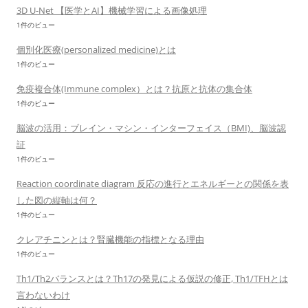
3D U-Net 【医学とAI】機械学習による画像処理
1件のビュー
個別化医療(personalized medicine)とは
1件のビュー
免疫複合体(Immune complex）とは？抗原と抗体の集合体
1件のビュー
脳波の活用：ブレイン・マシン・インターフェイス（BMI)、脳波認
証
1件のビュー
Reaction coordinate diagram 反応の進行とエネルギーとの関係を表
した図の縦軸は何？
1件のビュー
クレアチニンとは？腎臓機能の指標となる理由
1件のビュー
Th1/Th2バランスとは？Th17の発見による仮説の修正, Th1/TFHとは
言わないわけ