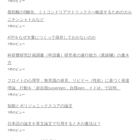
1件のビュー
脂肪酸のβ酸化、ミトコンドリアマトリックスへ輸送するためのカル
ニチンシャトルなど
1件のビュー
ATPをなぜ大量につくって保存しておかないのか
1件のビュー
科研費研究計画調書（申請書）研究者の遂行能力（業績欄）の書き
方
1件のビュー
フロイトの心理学：無意識の発見、リビドー（性欲）に基づく発達
理論、行動を「超自我superego，自我ego，イドid」で説明。
1件のビュー
知能とポリジェニックスコアの論文
1件のビュー
日本語の論文を英文論文で引用するときの書法は？
1件のビュー