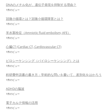
DNAのメチル化が、遺伝子発現を抑制する理由？
1件のビュー
冠微小循環とは？冠微小循環障害とは？
1件のビュー
羊水塞栓症（Amniotic fluid embolism; AFE）
1件のビュー
心臓CT (Cardiac CT, Cardiovascular CT)
1件のビュー
ピロシーケンシング（パイロシーケンシング）とは
1件のビュー
科研費申請書の書き方：学術的な問いを書いて、差別化をはかろう
1件のビュー
ADHDの脳波
1件のビュー
電子カルテ情報の活用
1件のビュー