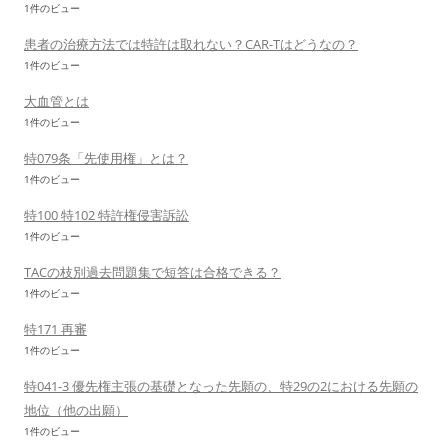
1件のビュー
患者の治療方法では特許は取れない？CAR-Tはどうなの？
1件のビュー
大血管とは
1件のビュー
特079条「先使用権」とは？
1件のビュー
特100 特102 特許権侵害訴訟
1件のビュー
TACの枝別過去問題集で短答は合格できる？
1件のビュー
特171 再審
1件のビュー
特041-3 優先権主張の基礎となった先願の、特29の2における先願の
地位（他の出願）
1件のビュー