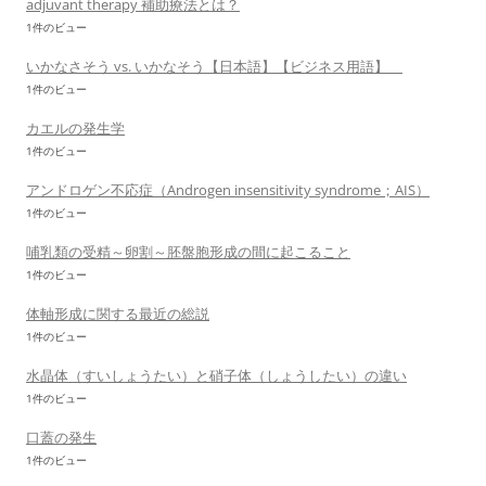
adjuvant therapy 補助療法とは？
1件のビュー
いかなさそう vs. いかなそう【日本語】【ビジネス用語】
1件のビュー
カエルの発生学
1件のビュー
アンドロゲン不応症（Androgen insensitivity syndrome；AIS）
1件のビュー
哺乳類の受精～卵割～胚盤胞形成の間に起こること
1件のビュー
体軸形成に関する最近の総説
1件のビュー
水晶体（すいしょうたい）と硝子体（しょうしたい）の違い
1件のビュー
口蓋の発生
1件のビュー