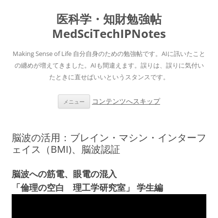
医科学・知財勉強帖
MedSciTechIPNotes
Making Sense of Life 自分自身のための勉強帖です。AIに訊いたこと
の纏めが増えてきました。AIも間違えます。誤りは、誤りに気付い
たときに直せばいいというスタンスです。
コンテンツへスキップ
メニュー
脳波の活用：ブレイン・マシン・インターフ
ェイス（BMI)、脳波認証
脳波への筋電、眼電の混入
「倫理の空白 理工学研究室」 学生編