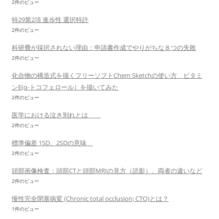
2件のビュー
特29第2項 進歩性 選択特許
2件のビュー
科研費が採択されない理由：申請書作成でやりがちな８つの失敗
2件のビュー
化合物の構造式を描くフリーソフトChem Sketchの使い方 ビタミ
ンE(α-トコフェロール）を描いてみた
2件のビュー
医学における泣き別れとは
2件のビュー
標準偏差 1SD、2SDの意味
2件のビュー
頭部画像検査：頭部CTと頭部MRIの見方（読影）、両者の違いなど
2件のビュー
慢性完全閉塞病変 (Chronic total occlusion; CTO)とは？
1件のビュー