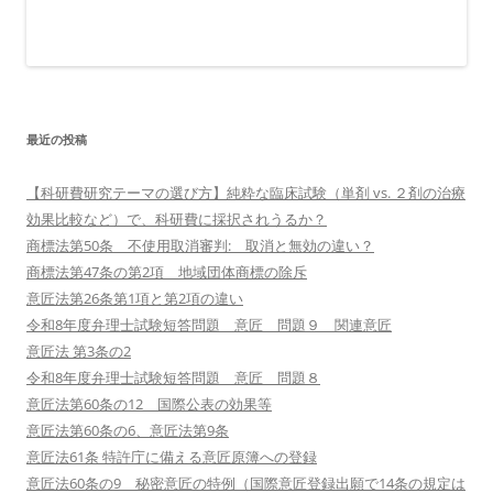
最近の投稿
【科研費研究テーマの選び方】純粋な臨床試験（単剤 vs. ２剤の治療
効果比較など）で、科研費に採択されうるか？
商標法第50条 不使用取消審判: 取消と無効の違い？
商標法第47条の第2項 地域団体商標の除斥
意匠法第26条第1項と第2項の違い
令和8年度弁理士試験短答問題 意匠 問題９ 関連意匠
意匠法 第3条の2
令和8年度弁理士試験短答問題 意匠 問題８
意匠法第60条の12 国際公表の効果等
意匠法第60条の6、意匠法第9条
意匠法61条 特許庁に備える意匠原簿への登録
意匠法60条の9 秘密意匠の特例（国際意匠登録出願で14条の規定は