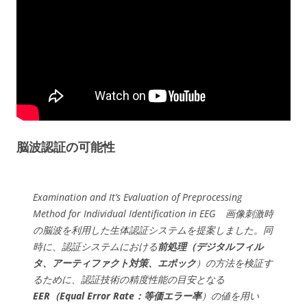
脳波認証の可能性
Examination and It’s Evaluation of Preprocessing
Method for Individual Identification in EEG 画像刺激時
の脳波を利用した生体認証システムを提案しました。同
時に、認証システムにおける
前処理（デジタルフィル
タ、アーティファクト対策、エポック
）の方法を検証す
るために、認証技術の精度性能の目安となる
EER（Equal Error Rate：等価エラー率
）の値を用い