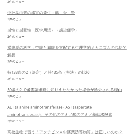
2件のビュー
中胚葉由来の器官の発生：筋、骨、腎
2件のビュー
感性と感受性（医学用語）（感染症学）
2件のビュー
満腹感の科学：空腹と満腹を支配する生理学的メカニズムの包括的
解析
2件のビュー
特133条の2（決定）と特135条（審決）の比較
2件のビュー
50条の2 で審査請求時に知りえたなかった場合が除外される理由
2件のビュー
ALT (alanine aminotransferase), AST (aspartate
aminotransferase)、その他のアミノ酸のアミノ基転移酵素
2件のビュー
高校生物で習う「アクチビン＝中胚葉誘導物質」は正しいのか？