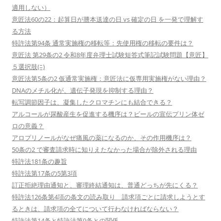
適用しない）
意匠法60の22：起算日が謄本送達の日 vs 確定の日 を一発で理解す
る方法
特許法第94条 通常実施権の移転等：先使用権の移転の要件は？
意匠法 第29条の2 令和8年度弁理士試験短答式筆記試験問題【意匠】
５選択肢(ﾆ)
意匠法第5条の2 仮通常実施権：意匠法に仮専用実施権がない理由？
DNAのメチル化が、遺伝子発現を抑制する理由？
転写調節因子は、凝集したクロマチンにも結合できる？
アルコールが尿酸産生を促進する機序は？ビールの宣伝プリン体ゼ
ロの意義？
アロプリノールがなぜ痛風の薬になるのか、その作用機序は？
50条の2 で審査請求時に知りえたなかった場合が除外される理由
特許法181条の趣旨
特許法第17条の5第3項
訂正拒絶理由通知と、審理終結通知は、普通どっちが先にくる？
特許法126条第4項の条文の読み取り 請求項ごとに請求しようとす
るときは、請求項の全てについて行わなければならない？
特許法第14条と特許法第9条との関係