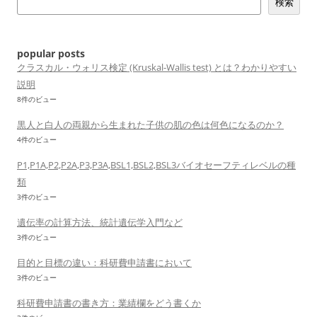
検索
ー
シ
ョ
popular posts
ン
クラスカル・ウォリス検定 (Kruskal-Wallis test) とは？わかりやすい
説明
8件のビュー
黒人と白人の両親から生まれた子供の肌の色は何色になるのか？
4件のビュー
P1,P1A,P2,P2A,P3,P3A,BSL1,BSL2,BSL3バイオセーフティレベルの種
類
3件のビュー
遺伝率の計算方法、統計遺伝学入門など
3件のビュー
目的と目標の違い：科研費申請書において
3件のビュー
科研費申請書の書き方：業績欄をどう書くか