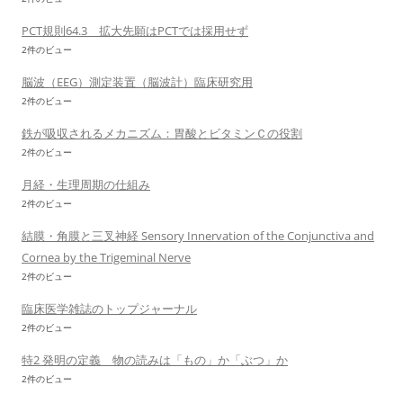
PCT規則64.3 拡大先願はPCTでは採用せず
2件のビュー
脳波（EEG）測定装置（脳波計）臨床研究用
2件のビュー
鉄が吸収されるメカニズム：胃酸とビタミンＣの役割
2件のビュー
月経・生理周期の仕組み
2件のビュー
結膜・角膜と三叉神経 Sensory Innervation of the Conjunctiva and
Cornea by the Trigeminal Nerve
2件のビュー
臨床医学雑誌のトップジャーナル
2件のビュー
特2 発明の定義 物の読みは「もの」か「ぶつ」か
2件のビュー