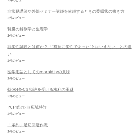
2件のビュー
非常勤講師や外部セミナー講師を依頼するときの委嘱状の書き方
2件のビュー
腎臓の解剖学と生理学
2件のビュー
非劣性試験とは何か？「”有意に劣性であった”とはいえない」との違
い
2件のビュー
医学用語としてのmorbidityの意味
2件のビュー
特034条4項 特許を受ける権利の承継
2件のビュー
PCT4条(1)(ii) 広域特許
2件のビュー
「条約」足切回避作戦
2件のビュー