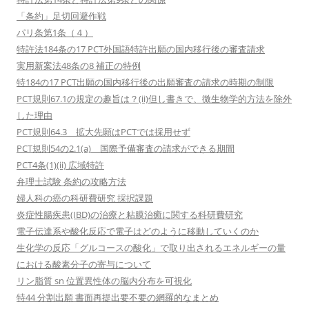
「条約」足切回避作戦
パリ条第1条（４）
特許法184条の17 PCT外国語特許出願の国内移行後の審査請求
実用新案法48条の8 補正の特例
特184の17 PCT出願の国内移行後の出願審査の請求の時期の制限
PCT規則67.1の規定の趣旨は？(ii)但し書きで、微生物学的方法を除外
した理由
PCT規則64.3 拡大先願はPCTでは採用せず
PCT規則54の2.1(a) 国際予備審査の請求ができる期間
PCT4条(1)(ii) 広域特許
弁理士試験 条約の攻略方法
婦人科の癌の科研費研究 採択課題
炎症性腸疾患(IBD)の治療と粘膜治癒に関する科研費研究
電子伝達系や酸化反応で電子はどのように移動していくのか
生化学の反応「グルコースの酸化」で取り出されるエネルギーの量
における酸素分子の寄与について
リン脂質 sn 位置異性体の脳内分布を可視化
特44 分割出願 書面再提出要不要の網羅的なまとめ