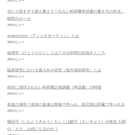
3件のビュー
当たり前すぎて誰も教えてくれない科研費申請書の書き方の作法、
暗黙のルール
3件のビュー
angiomotin（アンジオモーティン）とは
3件のビュー
病理学（びょうりがく）とは？その学問の目指すところ
3件のビュー
臨床研究における後ろ向き研究（後方視的研究）とは
3件のビュー
絶対に採択されない科研費計画調書（申請書）の特徴
2件のビュー
造血の場所？成体の血液は骨髄で作られ、胎児期は肝臓で作られる
2件のビュー
咽頭弓（いんとうきゅう）もしくは鰓弓（さいきゅう）の発生 人間
の「エラ」は何になるのか？