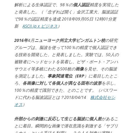
解析による生体認証で、98％の
個人認証
精度を実現した
と発表した。（「念ずれば開く」金沢工業大、脳波認証
で98％の認証精度を達成 2018年09月05日 12時01分更
新
ASCII.jp x ビジネス
）
2016年
4月
ニューヨーク州立大学ビンガムトン校
の研究
グループは、脳波を使って100％の精度で個人認証でき
る技術を開発した、と発表しました。実験では、50人の
被験者にヘッドセットを装着し、ピザ・ボート・アンハ
サウエイ等多岐にわたる500枚の
画像
を見せ、その脳波
を測定しました。
事象関連電位（ERP
）に着目したとこ
ろ、
各画像に対して各個人が異なる固有の波形
を示し、
100％の精度で識別できた、とのことです。（パスワー
ドに代わる脳波認証とは？2018/04/14
株式会社セシ
オス
）
外部からの刺激に反応して生じる脳波に個人差
があるこ
とに着目。瞬間的な画像で潜在意識を刺激する「サブリ
ミナル」という手法を利用し、２０人を対象に実験し