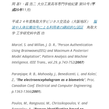
岡 基1・靏 浩二 大分工業高等専門学校紀要 第50号 (
平
成25年
11月)
平成２４年度鳥取大学ビジネス交流会（大阪地区）
脳
波や人体伝搬信号による利用者の継続的な認証
鳥取大
学 工学研究科中西 功
Marcel, S. and Millan, J. D. R., “Person Authentication
Using Brainwaves(EEG) and Maximum A Posteriori
Model Adaptation”, Pattern Analysis and Machine
Inteligence, IEEE Trans., vol.29, p.743-752(
2007
)
Paranjape, R. B., Mahovsky, J., Benedicenti, L. and Koles’,
Z., “
The electroencephalogram as a biometric
”, Proc.
Canadian Conf. Electrical and Computer Engineering,
p.1363-1366(
2001
).
Poulos, M., Rangoussi, M., Chrissikopoulos, V. and
Evangelou, A., “
Person identification based on