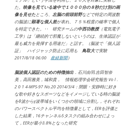
た。
映像を見ている途中で１０００分の８秒だけ別の画
像を見せた
ところ、
左脳の前頭前野
などで特定の周波数
の脳波に
顕著な個人差
が表れ、７５％程度の確率で個人
を特定できた。‥ 研究チームの
中西功教授
（電気電子
工学）は「継続的で邪魔しないというのは、生体認証が
最も威力を発揮する用途だ」と話す。（脳波で「個人認
証」 ハイジャック防止に応用も
鳥取大
で実験
2017/8/18 06:00
産経新聞
）
脳波個人認証のための特徴抽出
．石川由羽,吉田智奈
美，高田雅美，城和貴， 情報処理学会研究報告 Vo l .
2 0 1 4-MPS-97 No.20 2014/3/4：閉眼・安静時に好き
な歌や好きなスポーツなどをイメージしている時の脳波
をθ波からγ波帯域をいくつかの領域に分割し，それぞれ
のパワースペクトル平均を特徴量として，EERを評価と
した結果，16チャンネル5タスクの組み合わせによっ
て，EERが最小3.8%となった研究