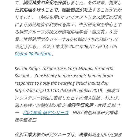
て、
認証精度の変化を評価
しました。その結果、提案し
た前処理を行うことで、認証精度が向上
することがわか
りました。（脳波を用いたバイオメトリクス認証の研究
により認証精度や利便性を向上。中沢研究室を中心とす
る研究グループの論文が情報処理学会「論文賞」を受
賞。情報処理学会ジャーナル544編のうちの7編として
選定される。–金沢工業大学 2021年06月17日 14：05
Digital PR Platform
）
Keiichi Kitajo, Takumi Sase, Yoko Mizuno, Hiromichi
Suetani、 Consistency in macroscopic human brain
responses to noisy time-varying visual inputs doi:
https://doi.org/10.1101/645499 bioRxiv 2019 脳波コ
ンシステシー特性に着目したヒトの個人認証、および、
個人特性と内部状態の推定
生理学研究所
・教授 北城 圭
一
2021年度 研究シリーズ
NINS 自然科学研究機構
産学連携室
金沢工業大学
の研究グループは、
画像
刺激を用いた脳波