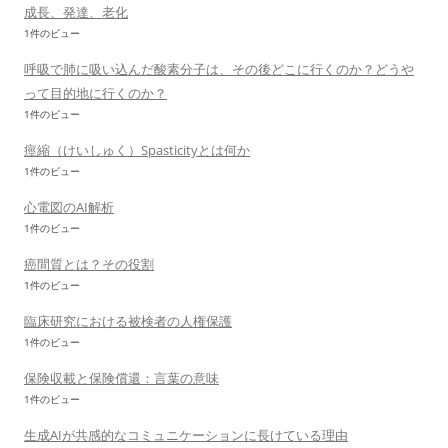
成長、発達、老化
1件のビュー
呼吸で肺に吸い込んだ酸素分子は、その後どこに行くのか？どうや
って目的地に行くのか？
1件のビュー
痙縮（けいしゅく）Spasticityとは何か
1件のビュー
心電図のAI解析
1件のビュー
癌間質とは？その役割
1件のビュー
臨床研究における被検者の人権保護
1件のビュー
保険収載と保険償還：言葉の意味
1件のビュー
生成AIが共感的なコミュニケーションに長けている理由