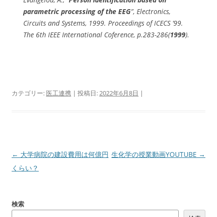
parametric processing of the EEG
”, Electronics,
Circuits and Systems, 1999. Proceedings of ICECS ’99.
The 6th IEEE International Coference, p.283-286(
1999
).
カテゴリー:
医工連携
| 投稿日:
2022年6月8日
|
投
←
大学病院の建設費用は何億円
生化学の授業動画YOUTUBE
→
稿
くらい？
ナ
ビ
検索
ゲ