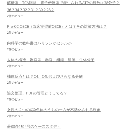
解糖系、TCA回路、電子伝達系で産生されるATPの総数は38分子？
36？34？32？31？30？28？
2件のビュー
Pre-CC OSCE（臨床実習前OSCE）とは？その対策方法は？
2件のビュー
内科学の教科書はハリソンかセシルか
2件のビュー
人体の構造、器官系、器官、組織、細胞、生体分子
2件のビュー
補体反応とは？C4、C4bおよびさらなる分解
2件のビュー
論文整理、PDFの管理どうしてる？
2件のビュー
女性の２つのX染色体のうちの一方が不活化される現象
2件のビュー
著30条1項4号のケーススタディ