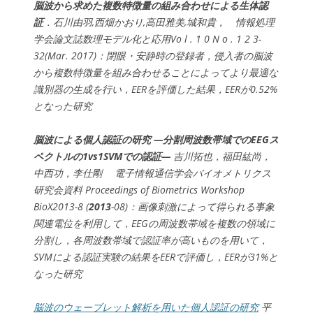
脳波から求めた複数特徴量の組み合わせによる生体認
証
．石川由羽,西畑かおり,高田雅美,城和貴， 情報処理
学会論文誌数理モデル化と応用Vo l . 1 0 N o . 1 2 3-
32(Mar. 2017)：閉眼・安静時の登録者，侵入者の脳波
から複数特徴量を組み合わせることによってより最適な
識別器の生成を行い，EERを評価した結果，EERが0.52%
となった研究
脳波による個人認証の研究 —分割周波数帯域でのEEGス
ペクトルの1vs1SVMでの認証—
吉川拓也，福田紘尚，
中西功，李仕剛 電子情報通信学会バイオメトリクス
研究会資料 Proceedings of Biometrics Workshop
BioX2013-8 (
2013
-08)：画像刺激によって得られる事象
関連電位を利用して，EEGの周波数帯域を複数の領域に
分割し，各周波数帯域で認証率が高いものを用いて，
SVMによる認証実験の結果をEERで評価し，EERが31%と
なった研究
脳波のウェーブレット解析を用いた個人認証の研究
平