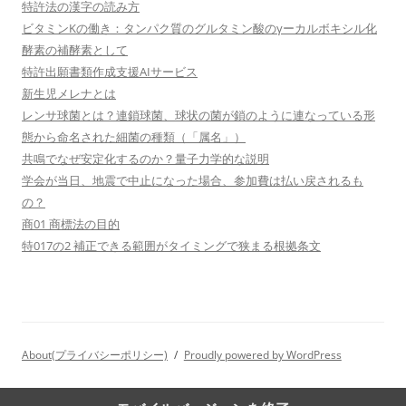
特許法の漢字の読み方
ビタミンKの働き：タンパク質のグルタミン酸のγーカルボキシル化
酵素の補酵素として
特許出願書類作成支援AIサービス
新生児メレナとは
レンサ球菌とは？連鎖球菌、球状の菌が鎖のように連なっている形
態から命名された細菌の種類（「属名」）
共鳴でなぜ安定化するのか？量子力学的な説明
学会が当日、地震で中止になった場合、参加費は払い戻されるも
の？
商01 商標法の目的
特017の2 補正できる範囲がタイミングで狭まる根拠条文
About(プライバシーポリシー)
Proudly powered by WordPress