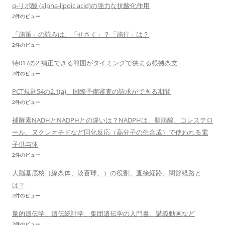
α-リポ酸 (alpha-lipoic acid)の強力な抗酸化作用
2件のビュー
「施策」の読みは、「せさく」？「施行」は？
2件のビュー
特017の2 補正できる範囲がタイミングで狭まる根拠条文
2件のビュー
PCT規則54の2.1(a) 国際予備審査の請求ができる期間
2件のビュー
補酵素NADHとNADPHとの違いは？NADPHは、脂肪酸、コレステロ
ール、ヌクレオチドなど同化反応（高分子の生合成）で使われる電
子供与体
2件のビュー
大脳基底核（線条体、淡蒼球、）の役割、直接経路、関節経路と
は？
2件のビュー
量的遺伝学、遺伝統計学、集団遺伝学の入門書、講義動画など
2件のビュー