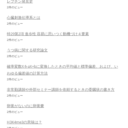
レプチン発見史
2件のビュー
心臓刺激伝導系とは
2件のビュー
特29第2項 進歩性 容易に思いつく動機づけ４要素
2件のビュー
うつ病に関する研究論文
2件のビュー
確率変数XをaX+bに変換したときの平均値と標準偏差、および、い
わゆる偏差値の計算方法
2件のビュー
非常勤講師や外部セミナー講師を依頼するときの委嘱状の書き方
2件のビュー
卵黄がないのに卵黄嚢
2件のビュー
H3K4me3の意味は？