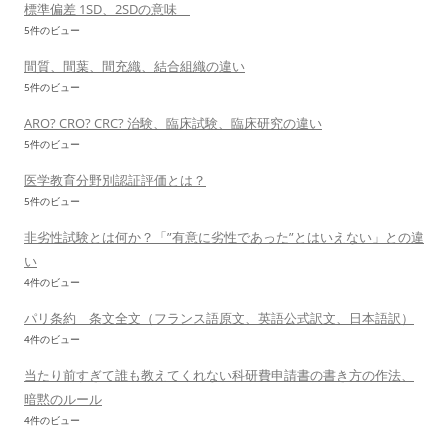
標準偏差 1SD、2SDの意味
5件のビュー
間質、間葉、間充織、結合組織の違い
5件のビュー
ARO? CRO? CRC? 治験、臨床試験、臨床研究の違い
5件のビュー
医学教育分野別認証評価とは？
5件のビュー
非劣性試験とは何か？「”有意に劣性であった”とはいえない」との違
い
4件のビュー
パリ条約 条文全文（フランス語原文、英語公式訳文、日本語訳）
4件のビュー
当たり前すぎて誰も教えてくれない科研費申請書の書き方の作法、
暗黙のルール
4件のビュー