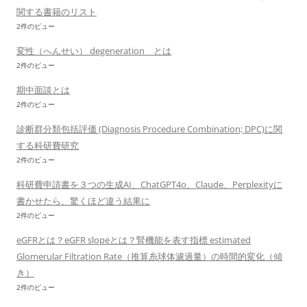
関する書籍のリスト
2件のビュー
変性（へんせい） degeneration とは
2件のビュー
期中面談とは
2件のビュー
診断群分類包括評価 (Diagnosis Procedure Combination; DPC)に関
する科研費研究
2件のビュー
科研費申請書を３つの生成AI、ChatGPT4o、Claude、Perplexityに
書かせたら、驚くほど違う結果に
2件のビュー
eGFRとは？eGFR slopeとは？腎機能を表す指標 estimated
Glomerular Filtration Rate（推算糸球体濾過量）の時間的変化（傾
き）
2件のビュー