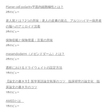
Planer cell polarity平面内細胞極性とは？
2件のビュー
老人斑とは？2つの意味：老人の皮膚の斑点、アルツハイマー病患者
の脳へのアミロイド沈着
2件のビュー
保険収載と保険償還：言葉の意味
2件のビュー
mesendoderm（メゼンドダーム）とは？
2件のビュー
透析におけるドライウェイトの設定方法
1件のビュー
【論文の書き方】医学英語論文執筆のコツ 臨床研究の論文化 臨
床論文の書き方のコツ
1件のビュー
AMEDとは
1件のビュー