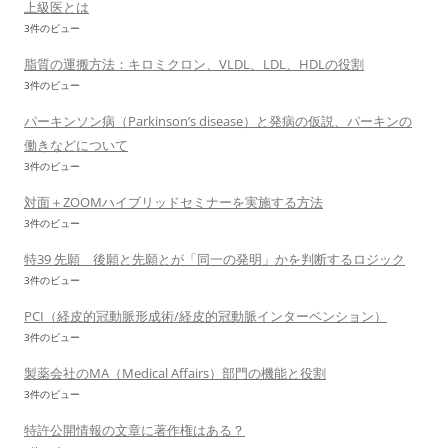
上級医とは
3件のビュー
脂質の運搬方法：キロミクロン、VLDL、LDL、HDLの役割
3件のビュー
パーキンソン病（Parkinson’s disease）と発病の仮説、パーキンの
働きなどについて
3件のビュー
対面＋ZOOMハイブリッドセミナーを実施する方法
3件のビュー
特39 先願 後願と先願とが「同一の発明」かを判断するロジック
3件のビュー
PCI（経皮的冠動脈形成術/経皮的冠動脈インターベンション）
3件のビュー
製薬会社のMA（Medical Affairs）部門の機能と役割
3件のビュー
特許公開情報の文章に著作権はある？