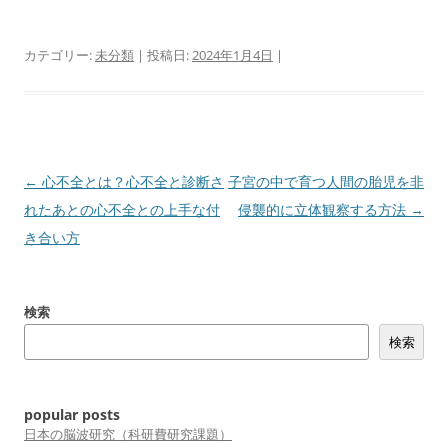
カテゴリー:
未分類
| 投稿日:
2024年1月4日
|
投
←
心不全とは？心不全と診断さ
子宮の中で育つ人間の胎児を非
稿
れたあとの心不全との上手な付
侵襲的に立体観察する方法
→
ナ
き合い方
ビ
ゲ
検索
ー
検索
シ
ョ
ン
popular posts
日本の脳波研究（科研費研究課題）