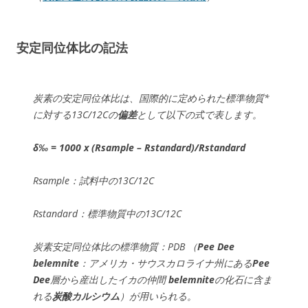
安定同位体比の記法
炭素の安定同位体比は、国際的に定められた標準物質*
に対する13C/12Cの
偏差
として以下の式で表します。
δ‰ = 1000 x (Rsample – Rstandard)/Rstandard
Rsample：試料中の13C/12C
Rstandard：標準物質中の13C/12C
炭素安定同位体比の標準物質：PDB （
Pee Dee
belemnite
：アメリカ・サウスカロライナ州にある
Pee
Dee
層から産出したイカの仲間
belemnite
の化石に含ま
れる
炭酸カルシウム
）が用いられる。