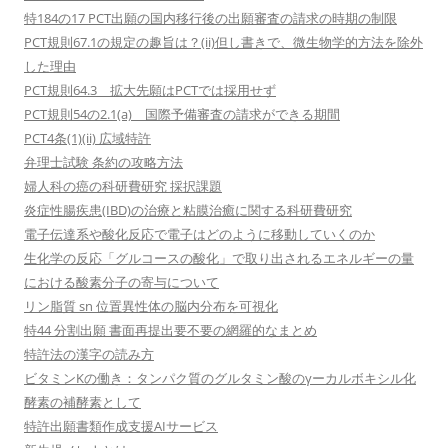
特184の17 PCT出願の国内移行後の出願審査の請求の時期の制限
PCT規則67.1の規定の趣旨は？(ii)但し書きで、微生物学的方法を除外
した理由
PCT規則64.3 拡大先願はPCTでは採用せず
PCT規則54の2.1(a) 国際予備審査の請求ができる期間
PCT4条(1)(ii) 広域特許
弁理士試験 条約の攻略方法
婦人科の癌の科研費研究 採択課題
炎症性腸疾患(IBD)の治療と粘膜治癒に関する科研費研究
電子伝達系や酸化反応で電子はどのように移動していくのか
生化学の反応「グルコースの酸化」で取り出されるエネルギーの量
における酸素分子の寄与について
リン脂質 sn 位置異性体の脳内分布を可視化
特44 分割出願 書面再提出要不要の網羅的なまとめ
特許法の漢字の読み方
ビタミンKの働き：タンパク質のグルタミン酸のγーカルボキシル化
酵素の補酵素として
特許出願書類作成支援AIサービス