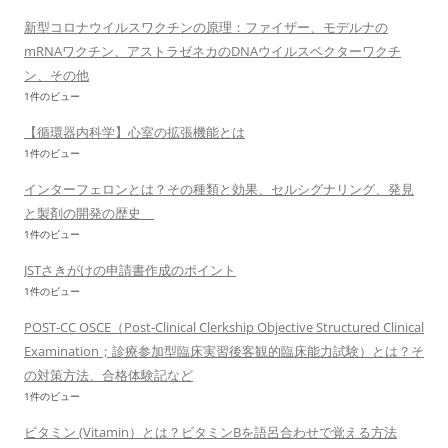
新型コロナウイルスワクチンの原理：ファイザー、モデルナの
mRNAワクチン、アストラゼネカのDNAウイルスベクターワクチ
ン、その他
1件のビュー
【循環器内科学】心室の拡張機能とは
1件のビュー
インターフェロンとは？その種類と効果、セルシグナリング、発見
と製剤の開発の歴史
1件のビュー
JSTさきがけの申請書作成のポイント
1件のビュー
POST-CC OSCE（Post-Clinical Clerkship Objective Structured Clinical
Examination；診療参加型臨床実習後客観的臨床能力試験）とは？そ
の対策方法、合格体験記など
1件のビュー
ビタミン (Vitamin）とは？ビタミンBを語呂合わせで覚える方法