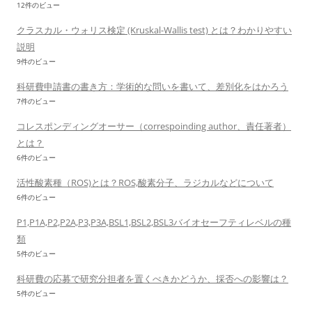
12件のビュー
クラスカル・ウォリス検定 (Kruskal-Wallis test) とは？わかりやすい
説明
9件のビュー
科研費申請書の書き方：学術的な問いを書いて、差別化をはかろう
7件のビュー
コレスポンディングオーサー（correspoinding author、責任著者）
とは？
6件のビュー
活性酸素種（ROS)とは？ROS,酸素分子、ラジカルなどについて
6件のビュー
P1,P1A,P2,P2A,P3,P3A,BSL1,BSL2,BSL3バイオセーフティレベルの種
類
5件のビュー
科研費の応募で研究分担者を置くべきかどうか、採否への影響は？
5件のビュー