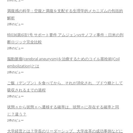
2件のビュー
満腹感の科学：空腹と満腹を支配する生理学的メカニズムの包括的
解析
2件のビュー
特036第6項1号 サポート要件 アムジェンvsサノフィ事件：日米の判
断ロジック完全比較
2件のビュー
脳動脈瘤(cerebral aneurysm)を治療するためのコイル塞栓術(Coil
embolization)とは
2件のビュー
ご飯（デンプン）を食べてから、それが消化され、ブドウ糖として
吸収されるまでの過程
2件のビュー
状態ｎから状態ｎへ遷移する確率は、状態ｎに存在する確率と同
じ？違う？
2件のビュー
大学経営とは？学長のリーダーシップ、大学改革の成功事例などに