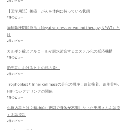
2件のビュー
【医学用語】担癌 がんを体内に持っている状態
2件のビュー
局所陰圧閉鎖療法（Negative pressure wound therapy; NPWT）と
は
2件のビュー
カルボン酸とアルコールが脱水縮合するエステル化の反応機構
2件のビュー
胎児期におけるヒトの顔の発生
2件のビュー
TrophoblastとInner cell massの分化の機序：細部接着、細胞骨格、
HIPPOシグナリングの関係
2件のビュー
心療内科とは？精神的な要因で身体が不調になった患者さんを診療
する診療科
2件のビュー