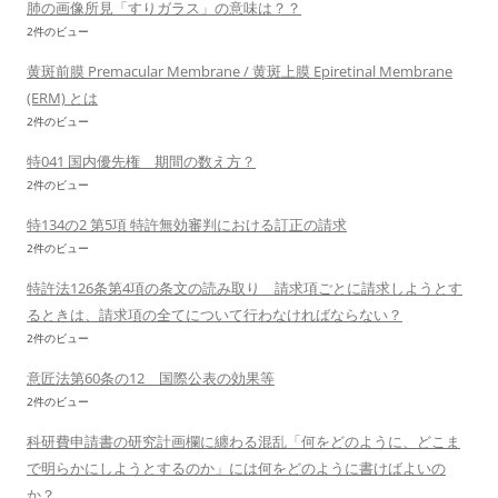
肺の画像所見「すりガラス」の意味は？？
2件のビュー
黄斑前膜 Premacular Membrane / 黄斑上膜 Epiretinal Membrane
(ERM) とは
2件のビュー
特041 国内優先権 期間の数え方？
2件のビュー
特134の2 第5項 特許無効審判における訂正の請求
2件のビュー
特許法126条第4項の条文の読み取り 請求項ごとに請求しようとす
るときは、請求項の全てについて行わなければならない？
2件のビュー
意匠法第60条の12 国際公表の効果等
2件のビュー
科研費申請書の研究計画欄に纏わる混乱「何をどのように、どこま
で明らかにしようとするのか」には何をどのように書けばよいの
か？