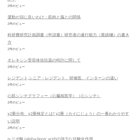
2件のビュー
運動が頭に良いわけ：筋肉と脳との関係
2件のビュー
科研費研究計画調書（申請書）研究者の遂行能力（業績欄）の書き
方
2件のビュー
オレキシン受容体拮抗薬の特許に関して
2件のビュー
レジデント,シニア・レジデント、研修医、インターンの違い
2件のビュー
心筋シンチグラフィー（心臓核医学）（心シンチ）
2件のビュー
χ2乗分布、χ2乗検定とは? χ2乗（カイにじょう）の一番わかりやす
い説明
2件のビュー
α-リポ酸 (alpha-lipoic acid)の強力な抗酸化作用