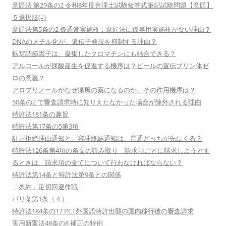
意匠法 第29条の2 令和8年度弁理士試験短答式筆記試験問題【意匠】
５選択肢(ﾆ)
意匠法第5条の2 仮通常実施権：意匠法に仮専用実施権がない理由？
DNAのメチル化が、遺伝子発現を抑制する理由？
転写調節因子は、凝集したクロマチンにも結合できる？
アルコールが尿酸産生を促進する機序は？ビールの宣伝プリン体ゼ
ロの意義？
アロプリノールがなぜ痛風の薬になるのか、その作用機序は？
50条の2 で審査請求時に知りえたなかった場合が除外される理由
特許法181条の趣旨
特許法第17条の5第3項
訂正拒絶理由通知と、審理終結通知は、普通どっちが先にくる？
特許法126条第4項の条文の読み取り 請求項ごとに請求しようとす
るときは、請求項の全てについて行わなければならない？
特許法第14条と特許法第9条との関係
「条約」足切回避作戦
パリ条第1条（４）
特許法184条の17 PCT外国語特許出願の国内移行後の審査請求
実用新案法48条の8 補正の特例