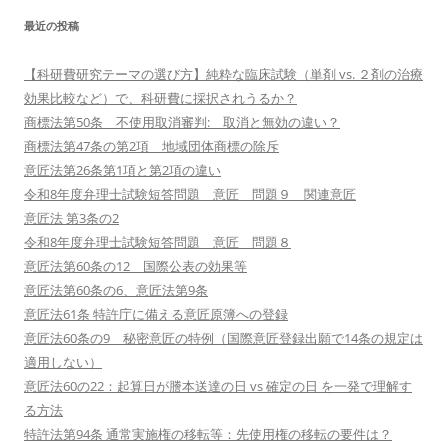
最近の投稿
【科研費研究テーマの選び方】純粋な臨床試験（単剤 vs. ２剤の治療
効果比較など）で、科研費に採択されうるか？
商標法第50条 不使用取消審判: 取消と無効の違い？
商標法第47条の第2項 地域団体商標の除斥
意匠法第26条第1項と第2項の違い
令和8年度弁理士試験短答問題 意匠 問題９ 関連意匠
意匠法 第3条の2
令和8年度弁理士試験短答問題 意匠 問題８
意匠法第60条の12 国際公表の効果等
意匠法第60条の6、意匠法第9条
意匠法61条 特許庁に備える意匠原簿への登録
意匠法60条の9 秘密意匠の特例（国際意匠登録出願で14条の規定は
適用しない）
意匠法60の22：起算日が謄本送達の日 vs 確定の日 を一発で理解す
る方法
特許法第94条 通常実施権の移転等：先使用権の移転の要件は？