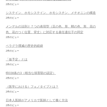
2件のビュー
システイン、ホモシステイン、ホモシスチン、メチオニンの構造
2件のビュー
メンデルの法則と７つの表現型（豆の色、形、鞘の色、形、花の
色、花のつく位置、背丈）に対応する責任遺伝子の同定
2件のビュー
ペラグラ撲滅の歴史的経緯
2件のビュー
「仮予定」とは
2件のビュー
特038条の3（相当な損害額の認定）
2件のビュー
（医学における）フェノタイプとは？
2件のビュー
日本人医師がアメリカで医師として働く方法
2件のビュー