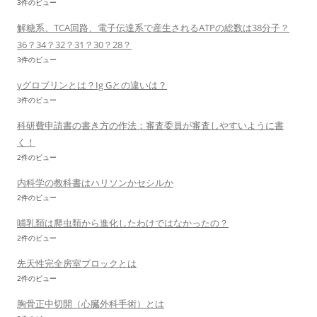
3件のビュー
解糖系、TCA回路、電子伝達系で産生されるATPの総数は38分子？
36？34？32？31？30？28？
3件のビュー
γグロブリンとは？Ig Gとの違いは？
3件のビュー
科研費申請書の書き方の作法：審査委員が審査しやすいように書
く！
2件のビュー
内科学の教科書はハリソンかセシルか
2件のビュー
哺乳類は爬虫類から進化したわけではなかったの？
2件のビュー
先天性完全房室ブロックとは
2件のビュー
胸骨正中切開（心臓外科手術）とは