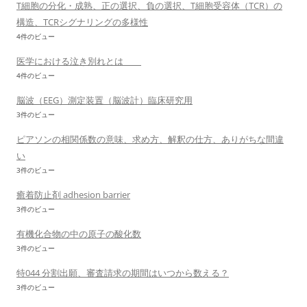
T細胞の分化・成熟、正の選択、負の選択、T細胞受容体（TCR）の
構造、TCRシグナリングの多様性
4件のビュー
医学における泣き別れとは
4件のビュー
脳波（EEG）測定装置（脳波計）臨床研究用
3件のビュー
ピアソンの相関係数の意味、求め方、解釈の仕方、ありがちな間違
い
3件のビュー
癒着防止剤 adhesion barrier
3件のビュー
有機化合物の中の原子の酸化数
3件のビュー
特044 分割出願、審査請求の期間はいつから数える？
3件のビュー