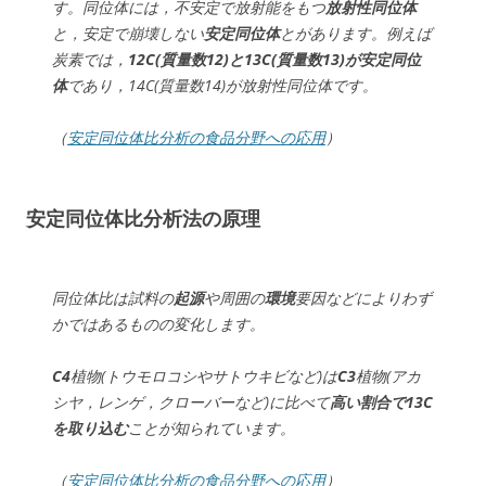
す。同位体には，不安定で放射能をもつ
放射性同位体
と，安定で崩壊しない
安定同位体
とがあります。例えば
炭素では，
12C(質量数12)と13C(質量数13)が安定同位
体
であり，14C(質量数14)が放射性同位体です。
（
安定同位体比分析の食品分野への応用
）
安定同位体比分析法の原理
同位体比は試料の
起源
や周囲の
環境
要因などによりわず
かではあるものの変化します。
C4
植物(トウモロコシやサトウキビなど)は
C3
植物(アカ
シヤ，レンゲ，クローバーなど)に比べて
高い割合で13C
を取り込む
ことが知られています。
（
安定同位体比分析の食品分野への応用
）