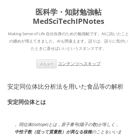
医科学・知財勉強帖
MedSciTechIPNotes
Making Sense of Life 自分自身のための勉強帖です。AIに訊いたこと
の纏めが増えてきました。AIも間違えます。誤りは、誤りに気付い
たときに直せばいいというスタンスです。
コンテンツへスキップ
メニュー
安定同位体比分析法を用いた食品等の解析
安定同位体とは
。同位体(isotope)とは，原子番号(陽子の数)が等しく，
中性子数（従って質量数）が異なる核種
のことをいいま