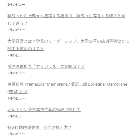
2件のビュー
状態ｎから状態ｎへ遷移する確率は、状態ｎに存在する確率と同
じ？違う？
2件のビュー
大学経営とは？学長のリーダーシップ、大学改革の成功事例などに
関する書籍のリスト
2件のビュー
肺の画像所見「すりガラス」の意味は？？
2件のビュー
黄斑前膜 Premacular Membrane / 黄斑上膜 Epiretinal Membrane
(ERM) とは
2件のビュー
オレキシン受容体拮抗薬の特許に関して
2件のビュー
特041 国内優先権 期間の数え方？
2件のビュー