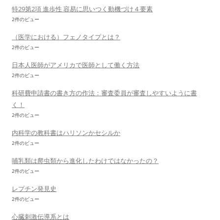
特29第2項 進歩性 容易に思いつく動機づけ４要素
2件のビュー
（医学における）フェノタイプとは？
2件のビュー
日本人医師がアメリカで医師として働く方法
2件のビュー
科研費申請書の書き方の作法：審査委員が審査しやすいように書
く！
2件のビュー
内科学の教科書はハリソンかセシルか
2件のビュー
哺乳類は爬虫類から進化したわけではなかったの？
2件のビュー
レプチン発見史
2件のビュー
心臓刺激伝導系とは