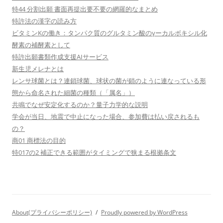
特44 分割出願 書面再提出要不要の網羅的なまとめ
特許法の漢字の読み方
ビタミンKの働き：タンパク質のグルタミン酸のγーカルボキシル化
酵素の補酵素として
特許出願書類作成支援AIサービス
新生児メレナとは
レンサ球菌とは？連鎖球菌、球状の菌が鎖のように連なっている形
態から命名された細菌の種類（「属名」）
共鳴でなぜ安定化するのか？量子力学的な説明
学会が当日、地震で中止になった場合、参加費は払い戻されるも
の？
商01 商標法の目的
特017の2 補正できる範囲がタイミングで狭まる根拠条文
About(プライバシーポリシー)
Proudly powered by WordPress