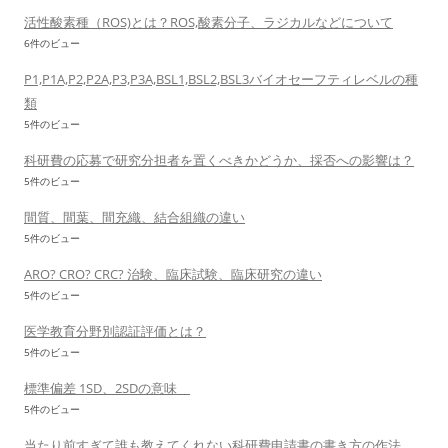
活性酸素種（ROS)とは？ROS,酸素分子、ラジカルなどについて
6件のビュー
P1,P1A,P2,P2A,P3,P3A,BSL1,BSL2,BSL3バイオセーフティレベルの種
類
5件のビュー
科研費の応募で研究分担者を置くべきかどうか、採否への影響は？
5件のビュー
間質、間葉、間充織、結合組織の違い
5件のビュー
ARO? CRO? CRC? 治験、臨床試験、臨床研究の違い
5件のビュー
医学教育分野別認証評価とは？
5件のビュー
標準偏差 1SD、2SDの意味
5件のビュー
当たり前すぎて誰も教えてくれない科研費申請書の書き方の作法、