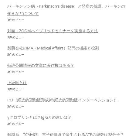
パーキンソン病（Parkinson’s disease）と発病の仮説、パーキンの
働きなどについて
3件のビュー
対面＋ZOOMハイブリッドセミナーを実施する方法
3件のビュー
製薬会社のMA（Medical Affairs）部門の機能と役割
3件のビュー
特許公開情報の文章に著作権はある？
3件のビュー
上級医とは
3件のビュー
PCI（経皮的冠動脈形成術/経皮的冠動脈インターベンション）
3件のビュー
γグロブリンとは？Ig Gとの違いは？
3件のビュー
解糖系、TCA回路、電子伝達系で産生されるATPの総数は38分子？