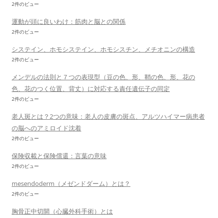
2件のビュー
運動が頭に良いわけ：筋肉と脳との関係
2件のビュー
システイン、ホモシステイン、ホモシスチン、メチオニンの構造
2件のビュー
メンデルの法則と７つの表現型（豆の色、形、鞘の色、形、花の
色、花のつく位置、背丈）に対応する責任遺伝子の同定
2件のビュー
老人斑とは？2つの意味：老人の皮膚の斑点、アルツハイマー病患者
の脳へのアミロイド沈着
2件のビュー
保険収載と保険償還：言葉の意味
2件のビュー
mesendoderm（メゼンドダーム）とは？
2件のビュー
胸骨正中切開（心臓外科手術）とは