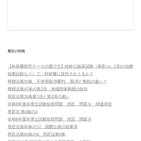
最近の投稿
【科研費研究テーマの選び方】純粋な臨床試験（単剤 vs. ２剤の治療
効果比較など）で、科研費に採択されうるか？
商標法第50条 不使用取消審判: 取消と無効の違い？
商標法第47条の第2項 地域団体商標の除斥
意匠法第26条第1項と第2項の違い
令和8年度弁理士試験短答問題 意匠 問題９ 関連意匠
意匠法 第3条の2
令和8年度弁理士試験短答問題 意匠 問題８
意匠法第60条の12 国際公表の効果等
意匠法第60条の6、意匠法第9条