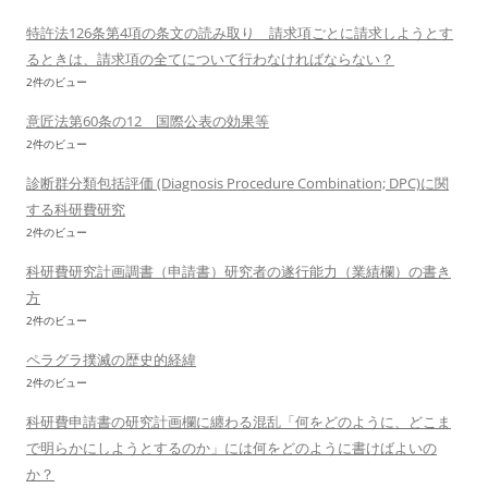
特許法126条第4項の条文の読み取り 請求項ごとに請求しようとす
るときは、請求項の全てについて行わなければならない？
2件のビュー
意匠法第60条の12 国際公表の効果等
2件のビュー
診断群分類包括評価 (Diagnosis Procedure Combination; DPC)に関
する科研費研究
2件のビュー
科研費研究計画調書（申請書）研究者の遂行能力（業績欄）の書き
方
2件のビュー
ペラグラ撲滅の歴史的経緯
2件のビュー
科研費申請書の研究計画欄に纏わる混乱「何をどのように、どこま
で明らかにしようとするのか」には何をどのように書けばよいの
か？