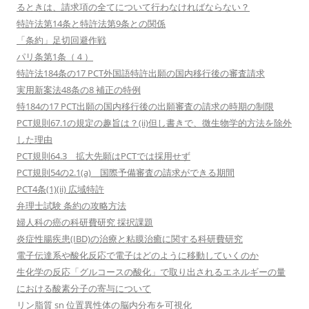
るときは、請求項の全てについて行わなければならない？
特許法第14条と特許法第9条との関係
「条約」足切回避作戦
パリ条第1条（４）
特許法184条の17 PCT外国語特許出願の国内移行後の審査請求
実用新案法48条の8 補正の特例
特184の17 PCT出願の国内移行後の出願審査の請求の時期の制限
PCT規則67.1の規定の趣旨は？(ii)但し書きで、微生物学的方法を除外
した理由
PCT規則64.3 拡大先願はPCTでは採用せず
PCT規則54の2.1(a) 国際予備審査の請求ができる期間
PCT4条(1)(ii) 広域特許
弁理士試験 条約の攻略方法
婦人科の癌の科研費研究 採択課題
炎症性腸疾患(IBD)の治療と粘膜治癒に関する科研費研究
電子伝達系や酸化反応で電子はどのように移動していくのか
生化学の反応「グルコースの酸化」で取り出されるエネルギーの量
における酸素分子の寄与について
リン脂質 sn 位置異性体の脳内分布を可視化