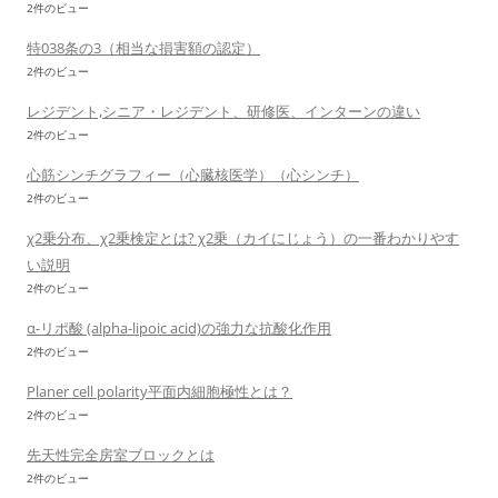
2件のビュー
特038条の3（相当な損害額の認定）
2件のビュー
レジデント,シニア・レジデント、研修医、インターンの違い
2件のビュー
心筋シンチグラフィー（心臓核医学）（心シンチ）
2件のビュー
χ2乗分布、χ2乗検定とは? χ2乗（カイにじょう）の一番わかりやす
い説明
2件のビュー
α-リポ酸 (alpha-lipoic acid)の強力な抗酸化作用
2件のビュー
Planer cell polarity平面内細胞極性とは？
2件のビュー
先天性完全房室ブロックとは
2件のビュー