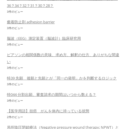
36？34？32？31？30？28？
3件のビュー
癒着防止剤 adhesion barrier
3件のビュー
脳波（EEG）測定装置（脳波計）臨床研究用
3件のビュー
ピアソンの相関係数の意味、求め方、解釈の仕方、ありがちな間違
い
3件のビュー
特39 先願 後願と先願とが「同一の発明」かを判断するロジック
3件のビュー
特044 分割出願、審査請求の期間はいつから数える？
3件のビュー
【医学用語】担癌 がんを体内に持っている状態
2件のビュー
局所陰圧閉鎖療法（Negative pressure wound therapy; NPWT）と