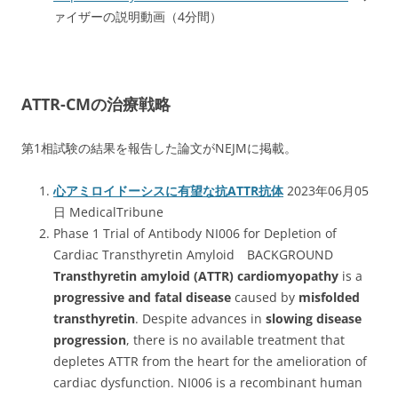
ァイザーの説明動画（4分間）
ATTR-CMの治療戦略
第1相試験の結果を報告した論文がNEJMに掲載。
心アミロイドーシスに有望な抗ATTR抗体
2023年06月05
日 MedicalTribune
Phase 1 Trial of Antibody NI006 for Depletion of
Cardiac Transthyretin Amyloid BACKGROUND
Transthyretin amyloid (ATTR) cardiomyopathy
is a
progressive and fatal disease
caused by
misfolded
transthyretin
. Despite advances in
slowing disease
progression
, there is no available treatment that
depletes ATTR from the heart for the amelioration of
cardiac dysfunction. NI006 is a recombinant human