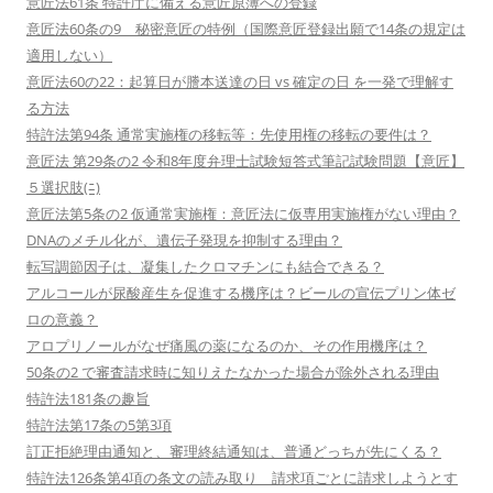
意匠法61条 特許庁に備える意匠原簿への登録
意匠法60条の9 秘密意匠の特例（国際意匠登録出願で14条の規定は
適用しない）
意匠法60の22：起算日が謄本送達の日 vs 確定の日 を一発で理解す
る方法
特許法第94条 通常実施権の移転等：先使用権の移転の要件は？
意匠法 第29条の2 令和8年度弁理士試験短答式筆記試験問題【意匠】
５選択肢(ﾆ)
意匠法第5条の2 仮通常実施権：意匠法に仮専用実施権がない理由？
DNAのメチル化が、遺伝子発現を抑制する理由？
転写調節因子は、凝集したクロマチンにも結合できる？
アルコールが尿酸産生を促進する機序は？ビールの宣伝プリン体ゼ
ロの意義？
アロプリノールがなぜ痛風の薬になるのか、その作用機序は？
50条の2 で審査請求時に知りえたなかった場合が除外される理由
特許法181条の趣旨
特許法第17条の5第3項
訂正拒絶理由通知と、審理終結通知は、普通どっちが先にくる？
特許法126条第4項の条文の読み取り 請求項ごとに請求しようとす