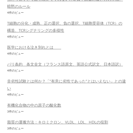
暗黙のルール
4件のビュー
T細胞の分化・成熟、正の選択、負の選択、T細胞受容体（TCR）の
構造、TCRシグナリングの多様性
4件のビュー
医学における泣き別れとは
4件のビュー
パリ条約 条文全文（フランス語原文、英語公式訳文、日本語訳）
4件のビュー
非劣性試験とは何か？「”有意に劣性であった”とはいえない」との違
い
4件のビュー
有機化合物の中の原子の酸化数
3件のビュー
脂質の運搬方法：キロミクロン、VLDL、LDL、HDLの役割
3件のビュー