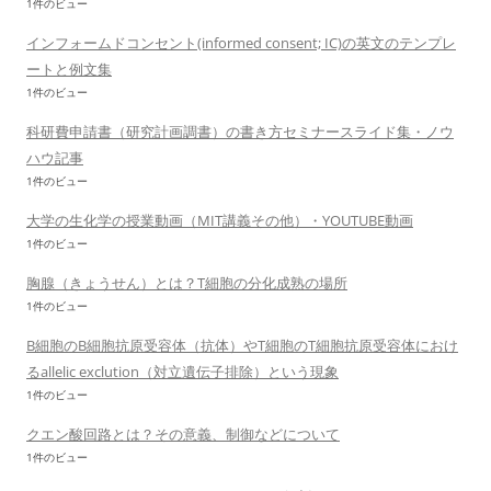
1件のビュー
インフォームドコンセント(informed consent; IC)の英文のテンプレ
ートと例文集
1件のビュー
科研費申請書（研究計画調書）の書き方セミナースライド集・ノウ
ハウ記事
1件のビュー
大学の生化学の授業動画（MIT講義その他）・YOUTUBE動画
1件のビュー
胸腺（きょうせん）とは？T細胞の分化成熟の場所
1件のビュー
B細胞のB細胞抗原受容体（抗体）やT細胞のT細胞抗原受容体におけ
るallelic exclution（対立遺伝子排除）という現象
1件のビュー
クエン酸回路とは？その意義、制御などについて
1件のビュー