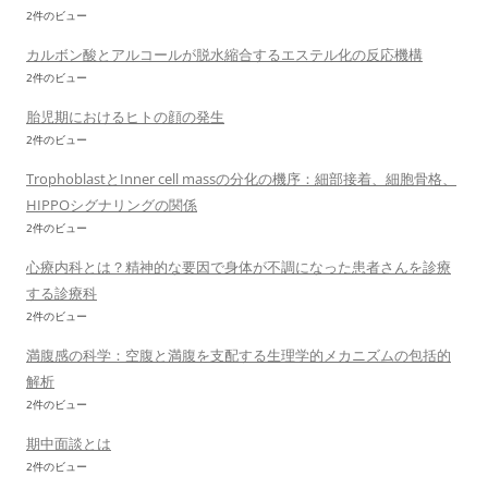
2件のビュー
カルボン酸とアルコールが脱水縮合するエステル化の反応機構
2件のビュー
胎児期におけるヒトの顔の発生
2件のビュー
TrophoblastとInner cell massの分化の機序：細部接着、細胞骨格、
HIPPOシグナリングの関係
2件のビュー
心療内科とは？精神的な要因で身体が不調になった患者さんを診療
する診療科
2件のビュー
満腹感の科学：空腹と満腹を支配する生理学的メカニズムの包括的
解析
2件のビュー
期中面談とは
2件のビュー