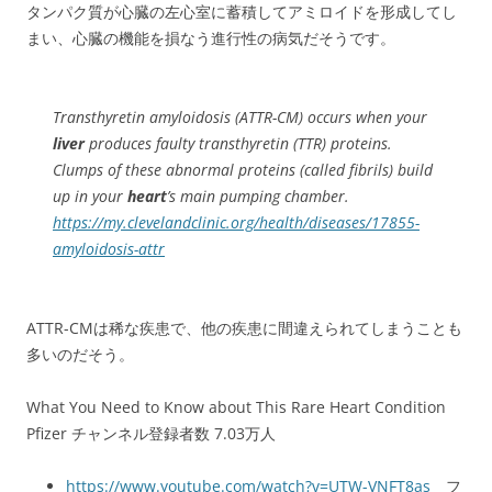
タンパク質が心臓の左心室に蓄積してアミロイドを形成してし
まい、心臓の機能を損なう進行性の病気だそうです。
Transthyretin amyloidosis (ATTR-CM) occurs when your
liver
produces faulty transthyretin (TTR) proteins.
Clumps of these abnormal proteins (called fibrils) build
up in your
heart
’s main pumping chamber.
https://my.clevelandclinic.org/health/diseases/17855-
amyloidosis-attr
ATTR-CMは稀な疾患で、他の疾患に間違えられてしまうことも
多いのだそう。
What You Need to Know about This Rare Heart Condition
Pfizer チャンネル登録者数 7.03万人
https://www.youtube.com/watch?v=UTW-VNFT8as
フ