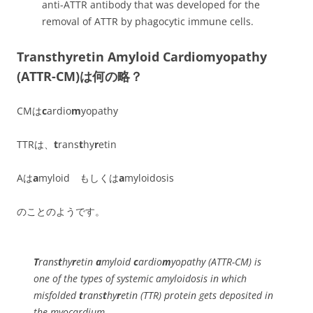
anti-ATTR antibody that was developed for the
removal of ATTR by phagocytic immune cells.
Transthyretin Amyloid Cardiomyopathy
(ATTR-CM)は何の略？
CMは
c
ardio
m
yopathy
TTRは、
t
rans
t
hy
r
etin
Aは
a
myloid もしくは
a
myloidosis
のことのようです。
T
ran
s
t
hy
r
etin
a
myloid
c
ardio
m
yopathy (ATTR-CM) is
one of the types of systemic amyloidosis in which
misfolded
t
rans
t
hy
r
etin (TTR) protein gets deposited in
the myocardium.