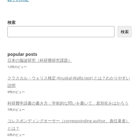
ビ
ゲ
検索
ー
検索
シ
ョ
ン
popular posts
日本の脳波研究（科研費研究課題）
12件のビュー
クラスカル・ウォリス検定 (Kruskal-Wallis test) とは？わかりやすい
説明
9件のビュー
科研費申請書の書き方：学術的な問いを書いて、差別化をはかろう
7件のビュー
コレスポンディングオーサー（correspoinding author、責任著者）
とは？
6件のビュー