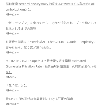
脳動脈瘤(cerebral aneurysm)を治療するためのコイル塞栓術(Coil
embolization)とは
2件のビュー
ご飯（デンプン）を食べてから、それが消化され、ブドウ糖として
吸収されるまでの過程
2件のビュー
科研費申請書を３つの生成AI、ChatGPT4o、Claude、Perplexityに
書かせたら、驚くほど違う結果に
2件のビュー
eGFRとは？eGFR slopeとは？腎機能を表す指標 estimated
Glomerular Filtration Rate（推算糸球体濾過量）の時間的変化（傾
き）
2件のビュー
「仮予定」とは
2件のビュー
特134の2 第5項 特許無効審判における訂正の請求
2件のビュー