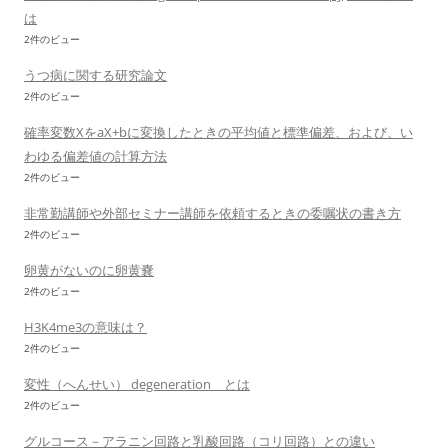
は
2件のビュー
うつ病に関する研究論文
2件のビュー
確率変数XをaX+bに変換したときの平均値と標準偏差、および、い
わゆる偏差値の計算方法
2件のビュー
非常勤講師や外部セミナー講師を依頼するときの委嘱状の書き方
2件のビュー
卵黄がないのに卵黄嚢
2件のビュー
H3K4me3の意味は？
2件のビュー
変性（へんせい） degeneration とは
2件のビュー
グルコース－アラニン回路と乳酸回路（コリ回路）との違い