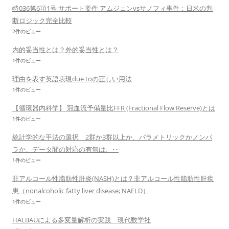
特036第6項1号 サポート要件 アムジェンvsサノフィ事件：日米の判
断ロジック完全比較
2件のビュー
内的妥当性とは？外的妥当性とは？
1件のビュー
理由を表す英語表現due toの正しい用法
1件のビュー
【循環器内科学】 冠血流予備量比FFR (Fractional Flow Reserve)とは
1件のビュー
統計学的な手法の選択 2群か3群以上か、パラメトリックかノンパ
ラか、データ間の対応の有無は、‥
1件のビュー
非アルコール性脂肪性肝炎(NASH)とは？非アルコール性脂肪性肝疾
患（nonalcoholic fatty liver disease; NAFLD）
1件のビュー
HALBAUによる多変量解析の実践 現代数学社