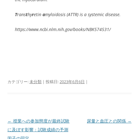
T
rans
t
hy
r
etin
a
myloidosis (ATTR) is a systemic disease.
https://www.ncbi.nlm.nih.gov/books/NBK574531/
カテゴリー:
未分類
| 投稿日:
2023年6月6日
|
投
←
授業への参加態度が最終試験
尿量と血圧との関係
→
稿
に及ぼす影響：試験成績の予測
ナ
因子の同定