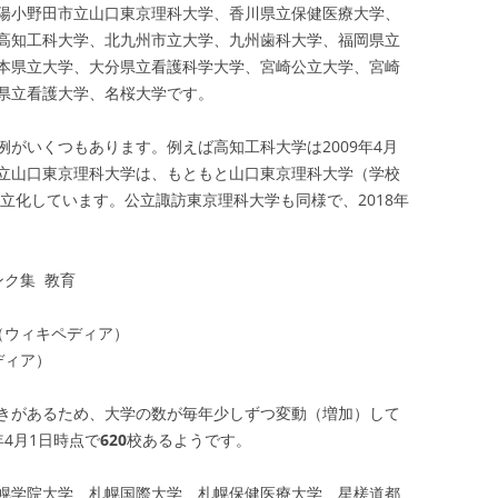
陽小野田市立山口東京理科大学、香川県立保健医療大学、
高知工科大学、北九州市立大学、九州歯科大学、福岡県立
本県立大学、大分県立看護科学大学、宮崎公立大学、宮崎
県立看護大学、名桜大学です。
がいくつもあります。例えば高知工科大学は2009年4月
立山口東京理科大学は、もともと山口東京理科大学（学校
公立化しています。公立諏訪東京理科大学も同様で、2018年
ク集 教育
（ウィキペディア）
ディア）
きがあるため、大学の数が毎年少しずつ変動（増加）して
4月1日時点で
620
校あるようです。
幌学院大学、札幌国際大学、札幌保健医療大学、星槎道都