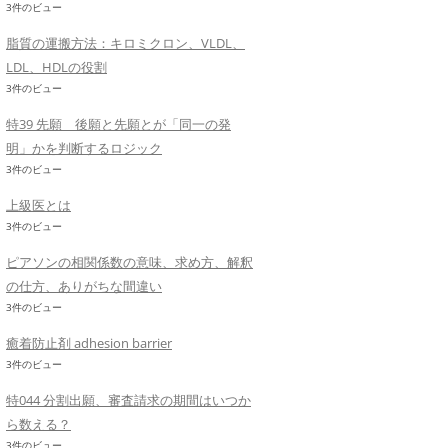
3件のビュー
脂質の運搬方法：キロミクロン、VLDL、
LDL、HDLの役割
3件のビュー
特39 先願 後願と先願とが「同一の発
明」かを判断するロジック
3件のビュー
上級医とは
3件のビュー
ピアソンの相関係数の意味、求め方、解釈
の仕方、ありがちな間違い
3件のビュー
癒着防止剤 adhesion barrier
3件のビュー
特044 分割出願、審査請求の期間はいつか
ら数える？
3件のビュー