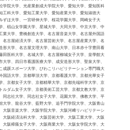
松学院大学、光産業創成大学院大学、愛知大学、愛知医科
知工科大学、愛知工業大学、愛知産業大学、愛知淑徳大
みずほ大学、一宮研伸大学、桜花学園大学、岡崎女子大
学、椙山女学園大学、星城大学、大同大学、中京大学、中
工業大学、豊橋創造大学、名古屋音楽大学、名古屋外国語
、名古屋経済大学、名古屋芸術大学、名古屋産業大学、名
造形大学、名古屋文理大学、南山大学、日本赤十字豊田看
藤田医科大学、名城大学、名古屋柳城女子大学、皇學館大
市大学、四日市看護医療大学、成安造形大学、聖泉大学、
こ成蹊スポーツ大学、びわこリハビリテーション専門職大
外国語大学、京都華頂大学、京都看護大学、京都光華女子
学、京都女子大学、京都精華大学、京都先端科学大学、京
トルダム女子大学、京都美術工芸大学、京都文教大学、京
、同志社大学、同志社女子大学、花園大学、佛教大学、平
館大学、龍谷大学、藍野大学、追手門学院大学、大阪青山
、大阪音楽大学、大阪学院大学、大阪河﨑リハビリテーシ
、大阪経済法科大学、大阪芸術大学、大阪工業大学、大阪
、大阪樟蔭女子大学、大阪商業大学、大阪女学院大学、大