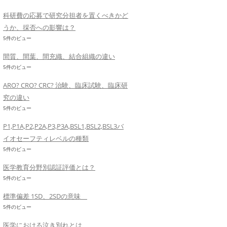
科研費の応募で研究分担者を置くべきかど
うか、採否への影響は？
5件のビュー
間質、間葉、間充織、結合組織の違い
5件のビュー
ARO? CRO? CRC? 治験、臨床試験、臨床研
究の違い
5件のビュー
P1,P1A,P2,P2A,P3,P3A,BSL1,BSL2,BSL3バ
イオセーフティレベルの種類
5件のビュー
医学教育分野別認証評価とは？
5件のビュー
標準偏差 1SD、2SDの意味
5件のビュー
医学における泣き別れとは