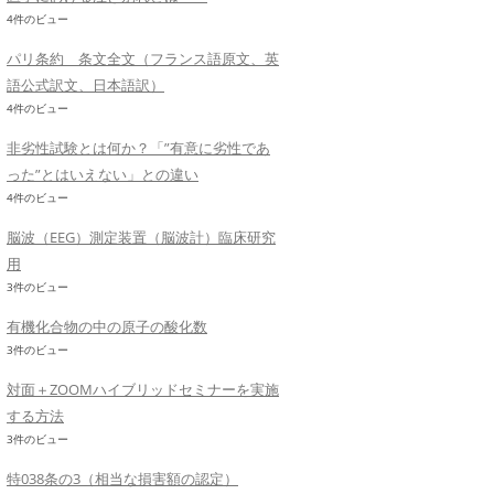
4件のビュー
パリ条約 条文全文（フランス語原文、英
語公式訳文、日本語訳）
4件のビュー
非劣性試験とは何か？「”有意に劣性であ
った”とはいえない」との違い
4件のビュー
脳波（EEG）測定装置（脳波計）臨床研究
用
3件のビュー
有機化合物の中の原子の酸化数
3件のビュー
対面＋ZOOMハイブリッドセミナーを実施
する方法
3件のビュー
特038条の3（相当な損害額の認定）