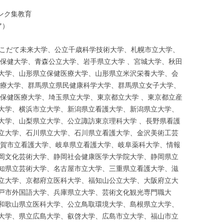
ンク集教育
ア）
はこだて未来大学、公立千歳科学技術大学、札幌市立大学、
立保健大学、青森公立大学、岩手県立大学 、宮城大学、秋田
大学、山形県立保健医療大学、山形県立米沢栄養大学、会
医療大学、群馬県立県民健康科学大学、群馬県立女子大学、
立保健医療大学、埼玉県立大学、東京都立大学 、東京都立産
大学、横浜市立大学、新潟県立看護大学、新潟県立大学、
大学、山梨県立大学、公立諏訪東京理科大学 、長野県看護
立大学、石川県立大学、石川県立看護大学、金沢美術工芸
敦賀市立看護大学、岐阜県立看護大学、岐阜薬科大学、情報
岡文化芸術大学、静岡社会健康医学大学院大学、静岡県立
知県立芸術大学、名古屋市立大学、三重県立看護大学、滋
立大学、京都府立医科大学、福知山公立大学、大阪府立大
戸市外国語大学、兵庫県立大学、芸術文化観光専門職大
和歌山県立医科大学、公立鳥取環境大学、島根県立大学、
大学、県立広島大学、叡啓大学、広島市立大学、福山市立