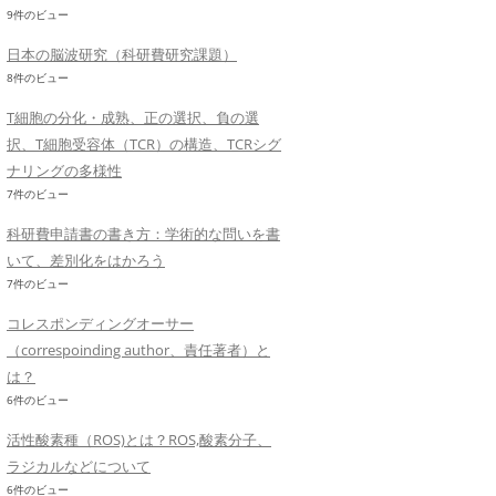
9件のビュー
日本の脳波研究（科研費研究課題）
8件のビュー
T細胞の分化・成熟、正の選択、負の選
択、T細胞受容体（TCR）の構造、TCRシグ
ナリングの多様性
7件のビュー
科研費申請書の書き方：学術的な問いを書
いて、差別化をはかろう
7件のビュー
コレスポンディングオーサー
（correspoinding author、責任著者）と
は？
6件のビュー
活性酸素種（ROS)とは？ROS,酸素分子、
ラジカルなどについて
6件のビュー