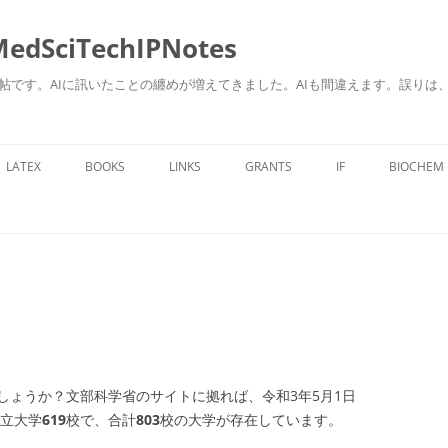
ciTechIPNotes
自身のための勉強帖です。AIに訊いたことの纏めが増えてきました。AIも間違えます。
コ
ン
LATEX
BOOKS
LINKS
GRANTS
IF
BIOCHEM
テ
ン
ツ
へ
ス
キ
ッ
プ
しょうか？文部科学省のサイトに拠れば、令和3年5月1日
立大学
619
校で、合計
803
校の大学が存在しています。