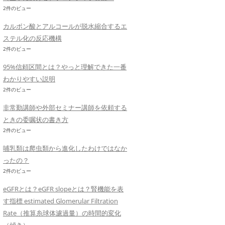
2件のビュー
カルボン酸とアルコールが脱水縮合するエ
ステル化の反応機構
2件のビュー
95%信頼区間とは？やっと理解できた一番
わかりやすい説明
2件のビュー
非常勤講師や外部セミナー講師を依頼する
ときの委嘱状の書き方
2件のビュー
哺乳類は爬虫類から進化したわけではなか
ったの？
2件のビュー
eGFRとは？eGFR slopeとは？腎機能を表
す指標 estimated Glomerular Filtration
Rate（推算糸球体濾過量）の時間的変化