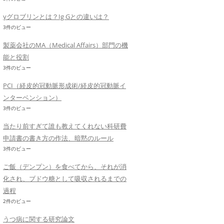
γグロブリンとは？Ig Gとの違いは？
3件のビュー
製薬会社のMA（Medical Affairs）部門の機
能と役割
3件のビュー
PCI（経皮的冠動脈形成術/経皮的冠動脈イ
ンターベンション）
3件のビュー
当たり前すぎて誰も教えてくれない科研費
申請書の書き方の作法、暗黙のルール
3件のビュー
ご飯（デンプン）を食べてから、それが消
化され、ブドウ糖として吸収されるまでの
過程
2件のビュー
うつ病に関する研究論文