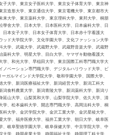
女子大学、東京女子医科大学、東京女子体育大学、東京神
東京造形大学、東京通信大学、東京電機大学、東京都市大
未来大学、東京薬科大学、東京理科大学、東邦大学、桐朋
松學舍大学、日本大学、日本医科大学、日本歯科大学、日
、日本女子大学、日本女子体育大学、日本赤十字看護大
ウッド大学院大学、文化学園大学、文化ファッション大学
科大学、武蔵大学、武蔵野大学、武蔵野音楽大学、武蔵野
治薬科大学、明星大学、目白大学、ヤマザキ動物看護大
大学、和光大学、早稲田大学、東京国際工科専門職大学大
イノベーション専門職大学、デジタルハリウッド大学、ビ
京リーガルマインド大学院大学、敬和学園大学、国際大学、
徳大学、新潟医療福祉大学、新潟経営大学、新潟工科大
新潟食料農業大学、新潟青陵大学、新潟薬科大学、新潟リ
身延山大学、山梨英和大学、山梨学院大学、佐久大学、清
大学、松本歯科大学、開志専門職大学、高岡法科大学、桐
医科大学、金沢学院大学、金沢工業大学、金沢星稜大学、
愛大学、福井医療大学、福井工業大学、朝日大学、岐阜医
学、岐阜聖徳学園大学、岐阜保健大学、中京学院大学、中
院大学、静岡産業大学、静岡福祉大学、静岡理工科大学、