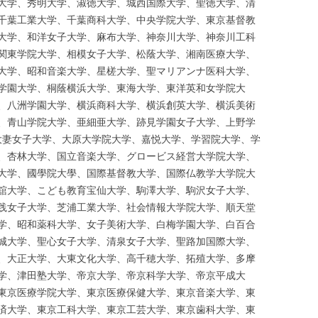
大学、秀明大学、淑徳大学、城西国際大学、聖徳大学、清
千葉工業大学、千葉商科大学、中央学院大学、東京基督教
大学、和洋女子大学、麻布大学、神奈川大学、神奈川工科
関東学院大学、相模女子大学、松蔭大学、湘南医療大学、
大学、昭和音楽大学、星槎大学、聖マリアンナ医科大学、
学園大学、桐蔭横浜大学、東海大学、東洋英和女学院大
、八洲学園大学、横浜商科大学、横浜創英大学、横浜美術
、青山学院大学、亜細亜大学、跡見学園女子大学、上野学
、大妻女子大学、大原大学院大学、嘉悦大学、学習院大学、学
、杏林大学、国立音楽大学、グロービス経営大学院大学、
大学、國學院大學、国際基督教大学、国際仏教学大学院大
舘大学、こども教育宝仙大学、駒澤大学、駒沢女子大学、
践女子大学、芝浦工業大学、社会情報大学院大学、順天堂
学、昭和薬科大学、女子美術大学、白梅学園大学、白百合
城大学、聖心女子大学、清泉女子大学、聖路加国際大学、
、大正大学、大東文化大学、高千穂大学、拓殖大学、多摩
学、津田塾大学、帝京大学、帝京科学大学、帝京平成大
東京医療学院大学、東京医療保健大学、東京音楽大学、東
済大学、東京工科大学、東京工芸大学、東京歯科大学、東