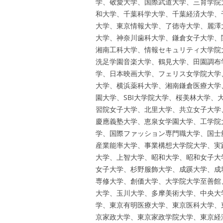
学、敬愛大学、国際武道大学、三育学院
和大学、千葉科学大学、千葉経済大学、
大学、東京情報大学、了徳寺大学、麗澤
大学、神奈川歯科大学、鎌倉女子大学、
湘南工科大学、情報セキュリティ大学院
洗足学園音楽大学、鶴見大学、田園調布
学、日本映画大学、フェリス女学院大学
大学、横浜薬科大学、湘南鎌倉医療大学
園大学、SBI大学院大学、桜美林大学
習院女子大学、北里大学、共立女子大学
慶應義塾大学、恵泉女学園大学、工学院
学、国際ファッション専門職大学、国士
産業能率大学、事業構想大学院大学、実
大学、上智大学、昭和大学、昭和女子大
女子大学、杉野服飾大学、成蹊大学、成
専修大学、創価大学、大学院大学至善館
大学、玉川大学、多摩美術大学、中央大
学、東京有明医療大学、東京医科大学、
京家政大学、東京家政学院大学、東京経