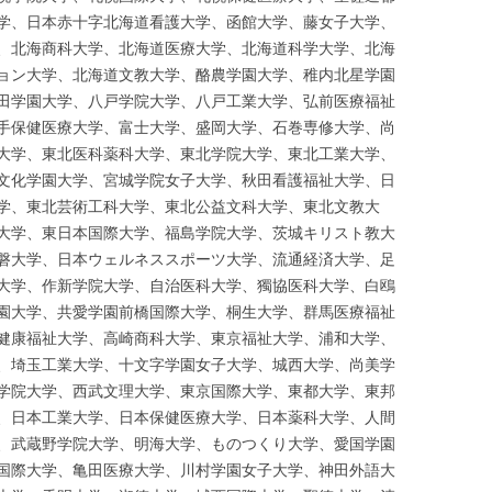
学、日本赤十字北海道看護大学、函館大学、藤女子大学、
、北海商科大学、北海道医療大学、北海道科学大学、北海
ョン大学、北海道文教大学、酪農学園大学、稚内北星学園
田学園大学、八戸学院大学、八戸工業大学、弘前医療福祉
手保健医療大学、富士大学、盛岡大学、石巻専修大学、尚
大学、東北医科薬科大学、東北学院大学、東北工業大学、
文化学園大学、宮城学院女子大学、秋田看護福祉大学、日
学、東北芸術工科大学、東北公益文科大学、東北文教大
大学、東日本国際大学、福島学院大学、茨城キリスト教大
磐大学、日本ウェルネススポーツ大学、流通経済大学、足
大学、作新学院大学、自治医科大学、獨協医科大学、白鴎
園大学、共愛学園前橋国際大学、桐生大学、群馬医療福祉
健康福祉大学、高崎商科大学、東京福祉大学、浦和大学、
、埼玉工業大学、十文字学園女子大学、城西大学、尚美学
学院大学、西武文理大学、東京国際大学、東都大学、東邦
、日本工業大学、日本保健医療大学、日本薬科大学、人間
、武蔵野学院大学、明海大学、ものつくり大学、愛国学園
国際大学、亀田医療大学、川村学園女子大学、神田外語大