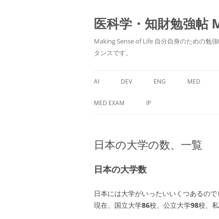
医科学・知財勉強帖 MedS
Making Sense of Life 自分
タンスです。
AI
DEV
ENG
MED
MED EXAM
IP
日本の大学の数、一覧
日本の大学数
日本には大学がいったいいくつあるので
現在、国立大学
86
校、公立大学
98
校、私