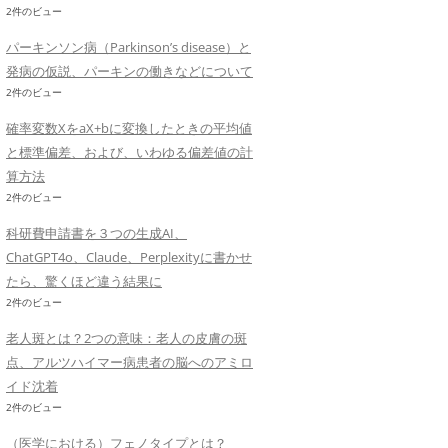
2件のビュー
パーキンソン病（Parkinson’s disease）と
発病の仮説、パーキンの働きなどについて
2件のビュー
確率変数XをaX+bに変換したときの平均値
と標準偏差、および、いわゆる偏差値の計
算方法
2件のビュー
科研費申請書を３つの生成AI、
ChatGPT4o、Claude、Perplexityに書かせ
たら、驚くほど違う結果に
2件のビュー
老人斑とは？2つの意味：老人の皮膚の斑
点、アルツハイマー病患者の脳へのアミロ
イド沈着
2件のビュー
（医学における）フェノタイプとは？