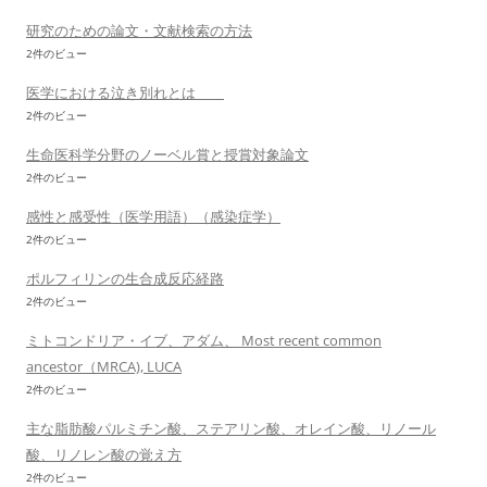
研究のための論文・文献検索の方法
2件のビュー
医学における泣き別れとは
2件のビュー
生命医科学分野のノーベル賞と授賞対象論文
2件のビュー
感性と感受性（医学用語）（感染症学）
2件のビュー
ポルフィリンの生合成反応経路
2件のビュー
ミトコンドリア・イブ、アダム、 Most recent common
ancestor（MRCA), LUCA
2件のビュー
主な脂肪酸パルミチン酸、ステアリン酸、オレイン酸、リノール
酸、リノレン酸の覚え方
2件のビュー