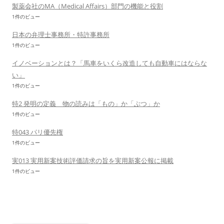
製薬会社のMA（Medical Affairs）部門の機能と役割
1件のビュー
日本の弁理士事務所・特許事務所
1件のビュー
イノベーションとは？「馬車をいくら改造しても自動車にはならな
い」
1件のビュー
特2 発明の定義 物の読みは「もの」か「ぶつ」か
1件のビュー
特043 パリ優先権
1件のビュー
実013 実用新案技術評価請求の旨を実用新案公報に掲載
1件のビュー