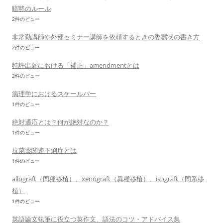
暗黙のルール
2件のビュー
非常勤講師や外部セミナー講師を依頼するときの委嘱状の書き方
2件のビュー
特許出願における「補正」amendmentとは
2件のビュー
病理学におけるスケールバー
1件のビュー
絶対適応とは？何が絶対なのか？
1件のビュー
抗菌薬関連下痢症とは
1件のビュー
allograft（同種移植）、xenograft（異種移植）、isograft（同系移
植）
1件のビュー
英語論文執筆に役立つ英作文、語法のコツ・アドバイス集