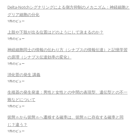
Delta-Notchシグナリングによる側方抑制のメカニズム：神経細胞と
グリア細胞の分化
1件のビュー
上肢や下肢が出る位置はどのようにして決まるのか？
1件のビュー
神経細胞同士の情報の伝わり方（シナプスの情報伝達）と記憶学習
の原理（シナプス伝達効率の変化）
1件のビュー
消化菅の発生 講義
1件のビュー
生殖器の発生発達：男性と女性との中間の表現型、遺伝型との不一
致などについて
1件のビュー
状態ｎから状態ｎへ遷移する確率は、状態ｎに存在する確率と同
じ？違う？
1件のビュー