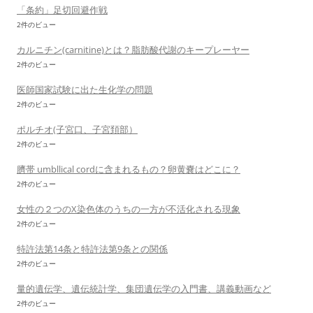
「条約」足切回避作戦
2件のビュー
カルニチン(carnitine)とは？脂肪酸代謝のキープレーヤー
2件のビュー
医師国家試験に出た生化学の問題
2件のビュー
ポルチオ(子宮口、子宮頚部）
2件のビュー
臍帯 umbllical cordに含まれるもの？卵黄嚢はどこに？
2件のビュー
女性の２つのX染色体のうちの一方が不活化される現象
2件のビュー
特許法第14条と特許法第9条との関係
2件のビュー
量的遺伝学、遺伝統計学、集団遺伝学の入門書、講義動画など
2件のビュー