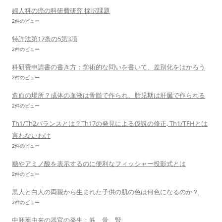
婦人科の癌の科研費研究 採択課題
2件のビュー
特許法第17条の5第3項
2件のビュー
科研費申請書の書き方：学術的な問いを書いて、差別化をはかろう
2件のビュー
造血の場所？成体の血液は骨髄で作られ、胎児期は肝臓で作られる
2件のビュー
Th1/Th2バランスとは？Th17の発見による仮説の修正, Th1/TFHとは
言わないわけ
2件のビュー
糖やアミノ酸を表示するのに便利なフィッシャー投影式とは
2件のビュー
黒人と白人の両親から生まれた子供の肌の色は何色になるのか？
2件のビュー
中胚葉由来の器官の発生：筋、骨、腎