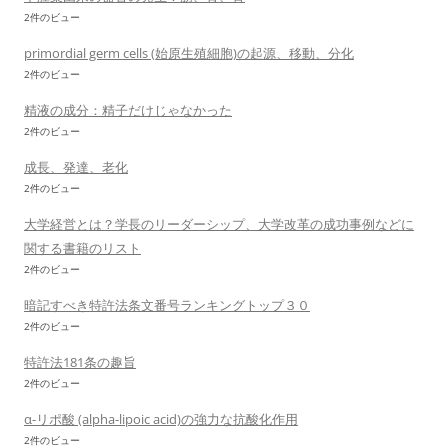
2件のビュー
primordial germ cells (始原生殖細胞)の起源、移動、分化
2件のビュー
精液の成分：精子だけじゃなかった
2件のビュー
成長、発達、老化
2件のビュー
大学経営とは？学長のリーダーシップ、大学改革の成功事例などに
関する書籍のリスト
2件のビュー
暗記すべき特許法条文番号ランキングトップ３０
2件のビュー
特許法181条の趣旨
2件のビュー
α-リポ酸 (alpha-lipoic acid)の強力な抗酸化作用
2件のビュー