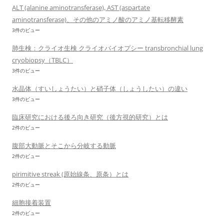
ALT (alanine aminotransferase), AST (aspartate
aminotransferase)、その他のアミノ酸のアミノ基転移酵素
3件のビュー
肺生検：クライオ生検 クライオバイオプシー transbronchial lung
cryobiopsy（TBLC）
3件のビュー
水晶体（すいしょうたい）と硝子体（しょうしたい）の違い
3件のビュー
臨床研究における後ろ向き研究（後方視的研究）とは
2件のビュー
腹部大動脈とそこから分岐する動脈
2件のビュー
pirimitive streak (原始線条、原条）とは
2件のビュー
細胞接着装置
2件のビュー