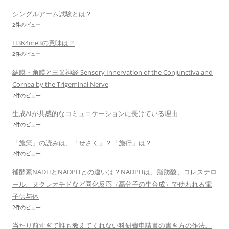
シングルアーム試験とは？
2件のビュー
H3K4me3の意味は？
2件のビュー
結膜・角膜と三叉神経 Sensory Innervation of the Conjunctiva and
Cornea by the Trigeminal Nerve
2件のビュー
生成AIが共感的なコミュニケーションに長けている理由
2件のビュー
「施策」の読みは、「せさく」？「施行」は？
2件のビュー
補酵素NADHとNADPHとの違いは？NADPHは、脂肪酸、コレステロ
ール、ヌクレオチドなど同化反応（高分子の生合成）で使われる電
子供与体
2件のビュー
当たり前すぎて誰も教えてくれない科研費申請書の書き方の作法、