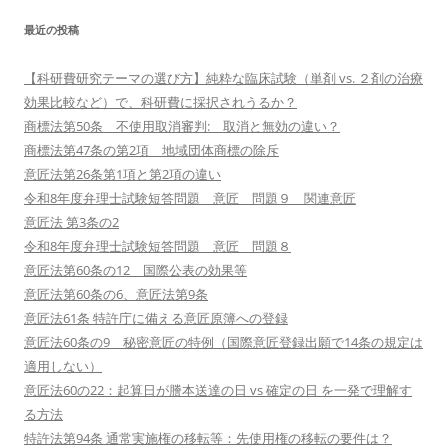
最近の投稿
【科研費研究テーマの選び方】純粋な臨床試験（単剤 vs. ２剤の治療
効果比較など）で、科研費に採択されうるか？
商標法第50条 不使用取消審判: 取消と無効の違い？
商標法第47条の第2項 地域団体商標の除斥
意匠法第26条第1項と第2項の違い
令和8年度弁理士試験短答問題 意匠 問題９ 関連意匠
意匠法 第3条の2
令和8年度弁理士試験短答問題 意匠 問題８
意匠法第60条の12 国際公表の効果等
意匠法第60条の6、意匠法第9条
意匠法61条 特許庁に備える意匠原簿への登録
意匠法60条の9 秘密意匠の特例（国際意匠登録出願で14条の規定は
適用しない）
意匠法60の22：起算日が謄本送達の日 vs 確定の日 を一発で理解す
る方法
特許法第94条 通常実施権の移転等：先使用権の移転の要件は？