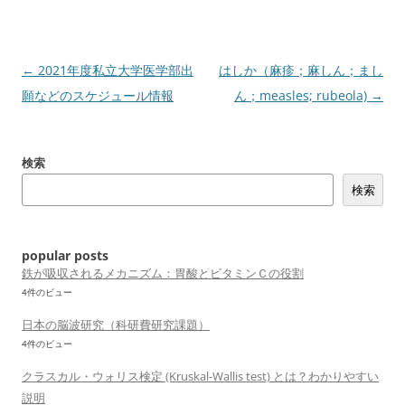
投
←
2021年度私立大学医学部出
はしか（麻疹；麻しん；まし
稿
願などのスケジュール情報
ん；measles; rubeola)
→
ナ
ビ
検索
ゲ
検索
ー
シ
ョ
popular posts
ン
鉄が吸収されるメカニズム：胃酸とビタミンＣの役割
4件のビュー
日本の脳波研究（科研費研究課題）
4件のビュー
クラスカル・ウォリス検定 (Kruskal-Wallis test) とは？わかりやすい
説明