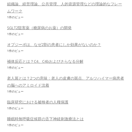
組織論、経営理論、公共管理、人的資源管理などの理論的なフレー
ムワーク
1件のビュー
SGLT2阻害薬（糖尿病のお薬）の開発
1件のビュー
オプジーボは、なゼ2割の患者にしか効果がないのか？
1件のビュー
補体反応とは？C4、C4bおよびさらなる分解
1件のビュー
老人斑とは？2つの意味：老人の皮膚の斑点、アルツハイマー病患者
の脳へのアミロイド沈着
1件のビュー
臨床研究における被検者の人権保護
1件のビュー
睡眠時無呼吸症候群の舌下神経刺激療法とは
1件のビュー