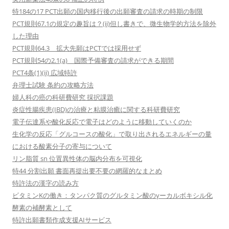
特184の17 PCT出願の国内移行後の出願審査の請求の時期の制限
PCT規則67.1の規定の趣旨は？(ii)但し書きで、微生物学的方法を除外
した理由
PCT規則64.3 拡大先願はPCTでは採用せず
PCT規則54の2.1(a) 国際予備審査の請求ができる期間
PCT4条(1)(ii) 広域特許
弁理士試験 条約の攻略方法
婦人科の癌の科研費研究 採択課題
炎症性腸疾患(IBD)の治療と粘膜治癒に関する科研費研究
電子伝達系や酸化反応で電子はどのように移動していくのか
生化学の反応「グルコースの酸化」で取り出されるエネルギーの量
における酸素分子の寄与について
リン脂質 sn 位置異性体の脳内分布を可視化
特44 分割出願 書面再提出要不要の網羅的なまとめ
特許法の漢字の読み方
ビタミンKの働き：タンパク質のグルタミン酸のγーカルボキシル化
酵素の補酵素として
特許出願書類作成支援AIサービス