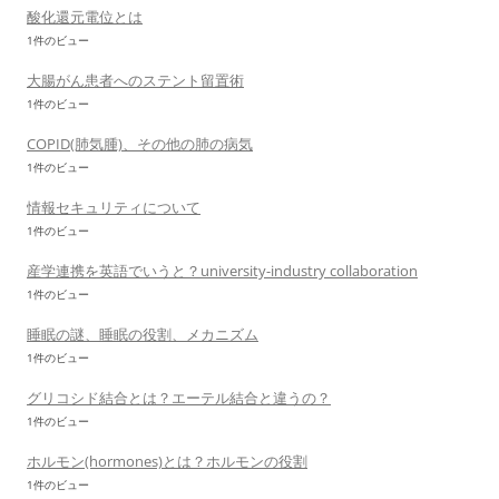
酸化還元電位とは
1件のビュー
大腸がん患者へのステント留置術
1件のビュー
COPID(肺気腫)、その他の肺の病気
1件のビュー
情報セキュリティについて
1件のビュー
産学連携を英語でいうと？university-industry collaboration
1件のビュー
睡眠の謎、睡眠の役割、メカニズム
1件のビュー
グリコシド結合とは？エーテル結合と違うの？
1件のビュー
ホルモン(hormones)とは？ホルモンの役割
1件のビュー