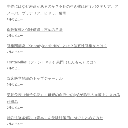
生物にはなぜ寿命があるのか？不死の生き物は何？バクテリア、ア
メーバ、プラナリア、ヒドラ、酵母
2件のビュー
保険収載と保険償還：言葉の意味
2件のビュー
脊椎関節炎（Spondyloarthritis）とは？強直性脊椎炎とは？
2件のビュー
Fontanelles（フォントネル）泉門（せんもん）とは？
2件のビュー
臨床医学雑誌のトップジャーナル
2件のビュー
受動免疫（母子免疫）：母親の血液中のIgGが胎児の血液中に入れる
仕組み
2件のビュー
特許法逐条解説（青本）を受験対策用にAIでまとめてみた
2件のビュー