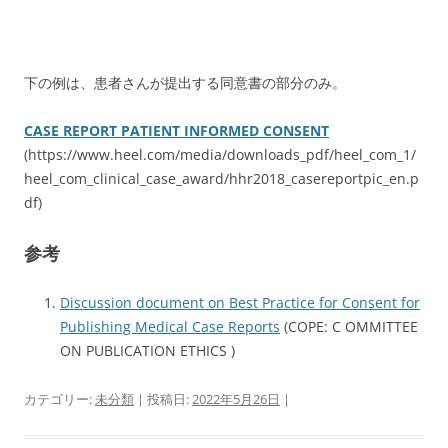
下の例は、患者さんが提出する同意書の部分のみ。
CASE REPORT PATIENT INFORMED CONSENT
(https://www.heel.com/media/downloads_pdf/heel_com_1/
heel_com_clinical_case_award/hhr2018_casereportpic_en.p
df)
参考
Discussion document on Best Practice for Consent for
Publishing Medical Case Reports
(COPE: C OMMITTEE
ON PUBLICATION ETHICS )
カテゴリー:
未分類
| 投稿日:
2022年5月26日
|