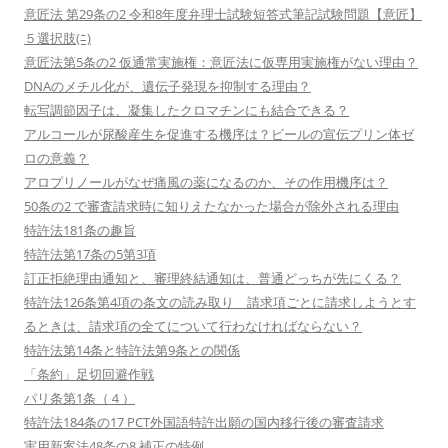
意匠法 第29条の2 令和8年度弁理士試験短答式筆記試験問題【意匠】
５選択肢(ﾆ)
意匠法第5条の2 仮通常実施権：意匠法に仮専用実施権がない理由？
DNAのメチル化が、遺伝子発現を抑制する理由？
転写調節因子は、凝集したクロマチンにも結合できる？
アルコールが尿酸産生を促進する機序は？ビールの宣伝プリン体ゼ
ロの意義？
アロプリノールがなぜ痛風の薬になるのか、その作用機序は？
50条の2 で審査請求時に知りえたなかった場合が除外される理由
特許法181条の趣旨
特許法第17条の5第3項
訂正拒絶理由通知と、審理終結通知は、普通どっちが先にくる？
特許法126条第4項の条文の読み取り 請求項ごとに請求しようとす
るときは、請求項の全てについて行わなければならない？
特許法第14条と特許法第9条との関係
「条約」足切回避作戦
パリ条第1条（４）
特許法184条の17 PCT外国語特許出願の国内移行後の審査請求
実用新案法48条の8 補正の特例