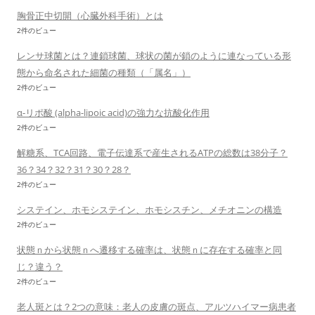
胸骨正中切開（心臓外科手術）とは
2件のビュー
レンサ球菌とは？連鎖球菌、球状の菌が鎖のように連なっている形
態から命名された細菌の種類（「属名」）
2件のビュー
α-リポ酸 (alpha-lipoic acid)の強力な抗酸化作用
2件のビュー
解糖系、TCA回路、電子伝達系で産生されるATPの総数は38分子？
36？34？32？31？30？28？
2件のビュー
システイン、ホモシステイン、ホモシスチン、メチオニンの構造
2件のビュー
状態ｎから状態ｎへ遷移する確率は、状態ｎに存在する確率と同
じ？違う？
2件のビュー
老人斑とは？2つの意味：老人の皮膚の斑点、アルツハイマー病患者