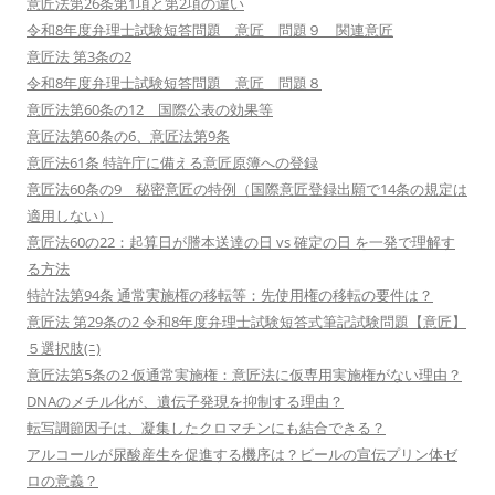
意匠法第26条第1項と第2項の違い
令和8年度弁理士試験短答問題 意匠 問題９ 関連意匠
意匠法 第3条の2
令和8年度弁理士試験短答問題 意匠 問題８
意匠法第60条の12 国際公表の効果等
意匠法第60条の6、意匠法第9条
意匠法61条 特許庁に備える意匠原簿への登録
意匠法60条の9 秘密意匠の特例（国際意匠登録出願で14条の規定は
適用しない）
意匠法60の22：起算日が謄本送達の日 vs 確定の日 を一発で理解す
る方法
特許法第94条 通常実施権の移転等：先使用権の移転の要件は？
意匠法 第29条の2 令和8年度弁理士試験短答式筆記試験問題【意匠】
５選択肢(ﾆ)
意匠法第5条の2 仮通常実施権：意匠法に仮専用実施権がない理由？
DNAのメチル化が、遺伝子発現を抑制する理由？
転写調節因子は、凝集したクロマチンにも結合できる？
アルコールが尿酸産生を促進する機序は？ビールの宣伝プリン体ゼ
ロの意義？