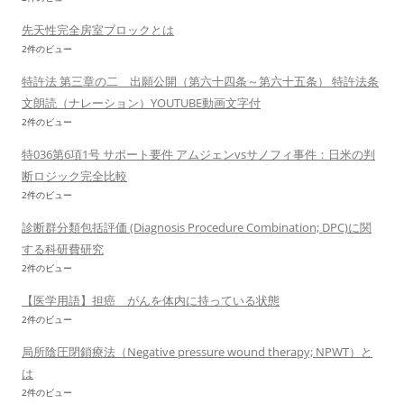
先天性完全房室ブロックとは
2件のビュー
特許法 第三章の二 出願公開（第六十四条～第六十五条） 特許法条
文朗読（ナレーション）YOUTUBE動画文字付
2件のビュー
特036第6項1号 サポート要件 アムジェンvsサノフィ事件：日米の判
断ロジック完全比較
2件のビュー
診断群分類包括評価 (Diagnosis Procedure Combination; DPC)に関
する科研費研究
2件のビュー
【医学用語】担癌 がんを体内に持っている状態
2件のビュー
局所陰圧閉鎖療法（Negative pressure wound therapy; NPWT）と
は
2件のビュー