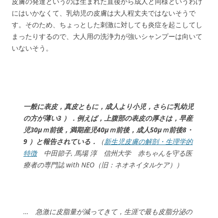
皮膚の発達というのは生まれた直後から成人と同様というわけ
にはいかなくて、乳幼児の皮膚は大人程丈夫ではないそうで
す。そのため、ちょっとした刺激に対しても炎症を起こしてし
まったりするので、大人用の洗浄力が強いシャンプーは向いて
いないそう。
一般に表皮，真皮ともに，成人より小児，さらに乳幼児
の方が薄い3 ）．例えば，上腹部の表皮の厚さは，早産
児30μｍ前後，満期産児40μｍ前後，成人50μｍ前後8・
9 ）と報告されている．
（
新生児皮膚の解剖・生理学的
特徴
中田節子, 馬場 淳 信州大学 赤ちゃんを守る医
療者の専門誌 with NEO（旧：ネオネイタルケア））
… 急激に皮脂量が減ってきて，生涯で最も皮脂分泌の