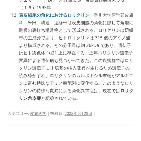
（１６）1993年
表皮細胞の角化におけるロリクリン
香川大学医学部皮膚
科 米田 耕造 辺縁帯は表皮細胞の角化に際して角層細
胞膜の裏打ち構造物として形成される。ロリクリンは辺縁
帯の主成分であり、ヒトロリクリンは 315 個のアミノ酸
より構成される。その分子量は約 26kDa であり、遺伝子
はヒト染色体 1q21 上に存在する。近年ロリクリン遺伝子
変異による遺伝病も見つかってきた。この疾病群ではロリ
クリン遺伝子に 1 塩基の挿入変異が生じるため遺伝子の
読み枠がずれ、ロリクリンのカルボキシル末端がアルギニ
ンに富む特殊なアミノ酸配列に変化する。このようなロリ
クリンの特殊な変異による角化異常症は、現在では
ロリク
リン角皮症
と総称されている。
カテゴリー:
皮膚科学
| 投稿日:
2022年5月28日
|