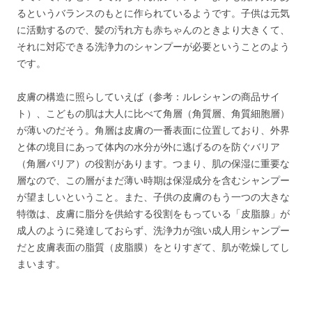
るというバランスのもとに作られているようです。子供は元気
に活動するので、髪の汚れ方も赤ちゃんのときより大きくて、
それに対応できる洗浄力のシャンプーが必要ということのよう
です。
皮膚の構造に照らしていえば（参考：ルレシャンの商品サイ
ト）、こどもの肌は大人に比べて角層（角質層、角質細胞層）
が薄いのだそう。角層は皮膚の一番表面に位置しており、外界
と体の境目にあって体内の水分が外に逃げるのを防ぐバリア
（角層バリア）の役割があります。つまり、肌の保湿に重要な
層なので、この層がまだ薄い時期は保湿成分を含むシャンプー
が望ましいということ。また、子供の皮膚のもう一つの大きな
特徴は、皮膚に脂分を供給する役割をもっている「皮脂腺」が
成人のように発達しておらず、洗浄力が強い成人用シャンプー
だと皮膚表面の脂質（皮脂膜）をとりすぎて、肌が乾燥してし
まいます。