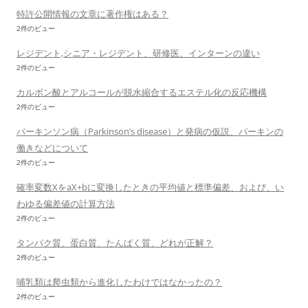
特許公開情報の文章に著作権はある？
2件のビュー
レジデント,シニア・レジデント、研修医、インターンの違い
2件のビュー
カルボン酸とアルコールが脱水縮合するエステル化の反応機構
2件のビュー
パーキンソン病（Parkinson’s disease）と発病の仮説、パーキンの
働きなどについて
2件のビュー
確率変数XをaX+bに変換したときの平均値と標準偏差、および、い
わゆる偏差値の計算方法
2件のビュー
タンパク質、蛋白質、たんぱく質、どれが正解？
2件のビュー
哺乳類は爬虫類から進化したわけではなかったの？
2件のビュー