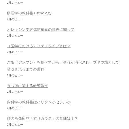
2件のビュー
病理学の教科書 Pathology
2件のビュー
オレキシン受容体拮抗薬の特許に関して
2件のビュー
（医学における）フェノタイプとは？
2件のビュー
ご飯（デンプン）を食べてから、それが消化され、ブドウ糖として
吸収されるまでの過程
2件のビュー
うつ病に関する研究論文
2件のビュー
内科学の教科書はハリソンかセシルか
2件のビュー
肺の画像所見「すりガラス」の意味は？？
2件のビュー