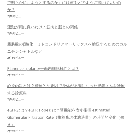
で明らかにしようとするのか」には何をどのように書けばよいの
か？
2件のビュー
運動が頭に良いわけ：筋肉と脳との関係
2件のビュー
脂肪酸のβ酸化、ミトコンドリアマトリックスへ輸送するためのカル
ニチンシャトルなど
2件のビュー
Planer cell polarity平面内細胞極性とは？
2件のビュー
心療内科とは？精神的な要因で身体が不調になった患者さんを診療
する診療科
2件のビュー
eGFRとは？eGFR slopeとは？腎機能を表す指標 estimated
Glomerular Filtration Rate（推算糸球体濾過量）の時間的変化（傾
き）
2件のビュー