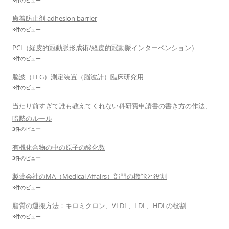
3件のビュー
癒着防止剤 adhesion barrier
3件のビュー
PCI（経皮的冠動脈形成術/経皮的冠動脈インターベンション）
3件のビュー
脳波（EEG）測定装置（脳波計）臨床研究用
3件のビュー
当たり前すぎて誰も教えてくれない科研費申請書の書き方の作法、
暗黙のルール
3件のビュー
有機化合物の中の原子の酸化数
3件のビュー
製薬会社のMA（Medical Affairs）部門の機能と役割
3件のビュー
脂質の運搬方法：キロミクロン、VLDL、LDL、HDLの役割
3件のビュー