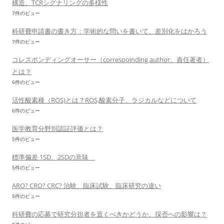
構造、TCRシグナリングの多様性
7件のビュー
科研費申請書の書き方：学術的な問いを書いて、差別化をはかろう
7件のビュー
コレスポンディングオーサー（correspoinding author、責任著者）
とは？
6件のビュー
活性酸素種（ROS)とは？ROS,酸素分子、ラジカルなどについて
6件のビュー
医学教育分野別認証評価とは？
5件のビュー
標準偏差 1SD、2SDの意味
5件のビュー
ARO? CRO? CRC? 治験、臨床試験、臨床研究の違い
5件のビュー
科研費の応募で研究分担者を置くべきかどうか、採否への影響は？