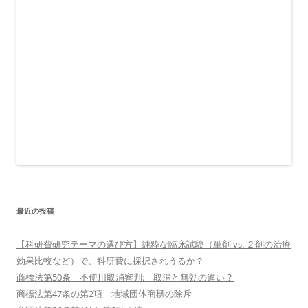
最近の投稿
【科研費研究テーマの選び方】純粋な臨床試験（単剤 vs. ２剤の治療
効果比較など）で、科研費に採択されうるか？
商標法第50条 不使用取消審判: 取消と無効の違い？
商標法第47条の第2項 地域団体商標の除斥