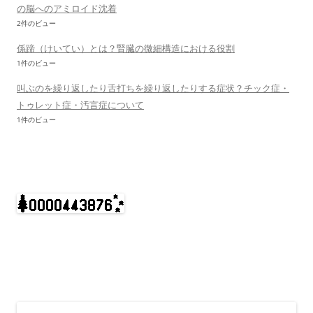
の脳へのアミロイド沈着
2件のビュー
係蹄（けいてい）とは？腎臓の微細構造における役割
1件のビュー
叫ぶのを繰り返したり舌打ちを繰り返したりする症状？チック症・
トゥレット症・汚言症について
1件のビュー