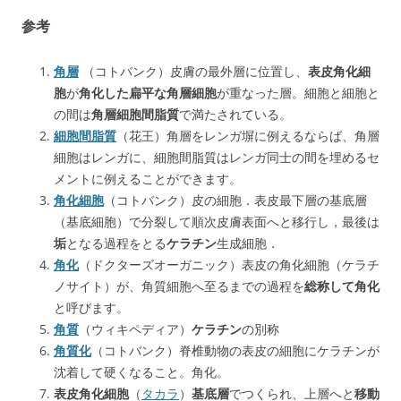
参考
角層
（コトバンク）皮膚の最外層に位置し、
表皮角化細
胞
が
角化した扁平な角層細胞
が重なった層。細胞と細胞と
の間は
角層細胞間脂質
で満たされている。
細胞間脂質
（花王）角層をレンガ塀に例えるならば、角層
細胞はレンガに、細胞間脂質はレンガ同士の間を埋めるセ
メントに例えることができます。
角化細胞
（コトバンク）皮の細胞．表皮最下層の基底層
（基底細胞）で分裂して順次皮膚表面へと移行し，最後は
垢
となる過程をとる
ケラチン
生成細胞．
角化
（ドクターズオーガニック）表皮の角化細胞（ケラチ
ノサイト）が、角質細胞へ至るまでの過程を
総称して角化
と呼びます。
角質
（ウィキペディア）
ケラチン
の別称
角質化
（コトバンク）脊椎動物の表皮の細胞にケラチンが
沈着して硬くなること。角化。
表皮角化細胞
（
タカラ
）
基底層
でつくられ、上層へと
移動