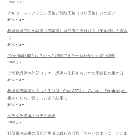
2件のビュー
グルコース－アラニン回路と乳酸回路（コリ回路）との違い
2件のビュー
科研費研究計画調書（申請書）研究者の遂行能力（業績欄）の書き
方
2件のビュー
95%信頼区間とは？やっと理解できた一番わかりやすい説明
2件のビュー
非常勤講師や外部セミナー講師を依頼するときの委嘱状の書き方
2件のビュー
科研費申請書を３つの生成AI、ChatGPT4o、Claude、Perplexityに
書かせたら、驚くほど違う結果に
2件のビュー
ペラグラ撲滅の歴史的経緯
2件のビュー
科研費申請書の研究計画欄に纏わる混乱「何をどのように、どこま