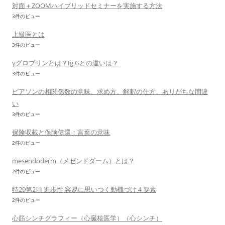
対面＋ZOOMハイブリッドセミナーを実施する方法
3件のビュー
上級医とは
3件のビュー
γグロブリンとは？Ig Gとの違いは？
3件のビュー
ピアソンの相関係数の意味、求め方、解釈の仕方、ありがちな間違
い
3件のビュー
保険収載と保険償還：言葉の意味
2件のビュー
mesendoderm（メゼンドダーム）とは？
2件のビュー
特29第2項 進歩性 容易に思いつく動機づけ４要素
2件のビュー
心筋シンチグラフィー（心臓核医学）（心シンチ）