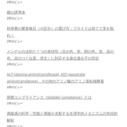
2件のビュー
糖の誘導体
2件のビュー
科研費の審査種目（小区分）の選び方：プライドは捨てて実を取
れ！
2件のビュー
メンデルの法則と７つの表現型（豆の色、形、鞘の色、形、花の
色、花のつく位置、背丈）に対応する責任遺伝子の同定
2件のビュー
ALT (alanine aminotransferase), AST (aspartate
aminotransferase)、その他のアミノ酸のアミノ基転移酵素
2件のビュー
膀胱コンプライアンス（bladder compliance）とは
2件のビュー
満腹感の科学：空腹と満腹を支配する生理学的メカニズムの包括的
解析
2件のビュー