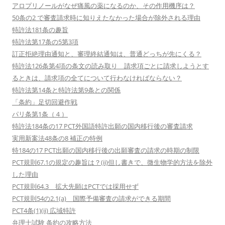
アロプリノールがなぜ痛風の薬になるのか、その作用機序は？
50条の2 で審査請求時に知りえたなかった場合が除外される理由
特許法181条の趣旨
特許法第17条の5第3項
訂正拒絶理由通知と、審理終結通知は、普通どっちが先にくる？
特許法126条第4項の条文の読み取り 請求項ごとに請求しようとす
るときは、請求項の全てについて行わなければならない？
特許法第14条と特許法第9条との関係
「条約」足切回避作戦
パリ条第1条（４）
特許法184条の17 PCT外国語特許出願の国内移行後の審査請求
実用新案法48条の8 補正の特例
特184の17 PCT出願の国内移行後の出願審査の請求の時期の制限
PCT規則67.1の規定の趣旨は？(ii)但し書きで、微生物学的方法を除外
した理由
PCT規則64.3 拡大先願はPCTでは採用せず
PCT規則54の2.1(a) 国際予備審査の請求ができる期間
PCT4条(1)(ii) 広域特許
弁理士試験 条約の攻略方法