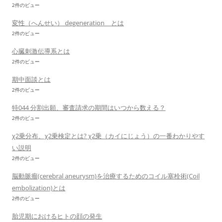
2件のビュー
変性（へんせい） degeneration とは
2件のビュー
心臓刺激伝導系とは
2件のビュー
期中面談とは
2件のビュー
特044 分割出願、審査請求の期間はいつから数える？
2件のビュー
χ2乗分布、χ2乗検定とは? χ2乗（カイにじょう）の一番わかりやす
い説明
2件のビュー
脳動脈瘤(cerebral aneurysm)を治療するためのコイル塞栓術(Coil
embolization)とは
2件のビュー
胎児期におけるヒトの顔の発生