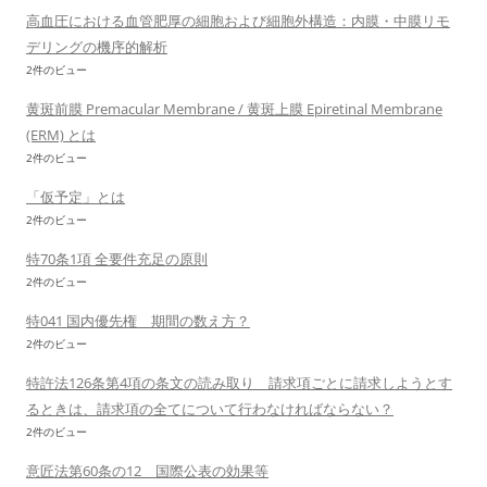
高血圧における血管肥厚の細胞および細胞外構造：内膜・中膜リモ
デリングの機序的解析
2件のビュー
黄斑前膜 Premacular Membrane / 黄斑上膜 Epiretinal Membrane
(ERM) とは
2件のビュー
「仮予定」とは
2件のビュー
特70条1項 全要件充足の原則
2件のビュー
特041 国内優先権 期間の数え方？
2件のビュー
特許法126条第4項の条文の読み取り 請求項ごとに請求しようとす
るときは、請求項の全てについて行わなければならない？
2件のビュー
意匠法第60条の12 国際公表の効果等