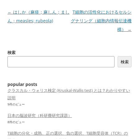
投
←
はしか（麻疹；麻しん；まし
T細胞の活性化におけるセルシ
稿
ん；measles; rubeola)
グナリング（細胞内情報伝達機
ナ
構）
→
ビ
ゲ
検索
ー
検索
シ
ョ
ン
popular posts
クラスカル・ウォリス検定 (Kruskal-Wallis test) とは？わかりやすい
説明
9件のビュー
日本の脳波研究（科研費研究課題）
8件のビュー
T細胞の分化・成熟、正の選択、負の選択、T細胞受容体（TCR）の