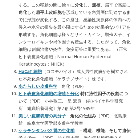
する。この移動の間に徐々に
分化
し、
無核
、扁平で高度に
角化
した
扁平上皮細胞
を形成している角質層に到達するま
でに形態が変化する。この層は、感染性病原体の体内への
侵入や水分の損失を最小限にするための効果的なバリアを
形成する。角化細胞は様々なサイトカイン、増殖因子、イ
ンターロイキンや補体因子も産生する。したがって、角化
細胞は創傷治癒や炎症、免疫応答に重要である。 （正常
ヒト表皮角化細胞；Normal Human Epidermal
Keratinocytes；NHEK）
HaCaT 細胞
（コスモバイオ）成人男性皮膚から樹立され
た不死化角化細胞（ケラチノサイト）株です。
あたらしい皮膚科学
角化（PDF)
ヒト表皮角化細胞の増殖と分化
-特に液性因子の役割につ
いて
（PDF) 小林敬三, 星 宏良 (株)バイオ科学研究
所 組織培養研究〕第7巻 第2号1989年
美しい皮膚表層の高分子
角化の仕組み
（PDF) 北島康
雄 岐阜大学医学部皮膚科学教室
ケラチンタンパク質の生化学
－構造、機能、そして遺伝
子までー
（PDF) 片方陽太郎 蛋白質核酸酵素３８