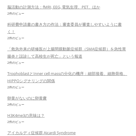
脳活動の計測方法：fMRI, EEG, 電気生理、PET、ほか
2件のビュー
科研費申請書の書き方の作法：審査委員が審査しやすいように書
く！
2件のビュー
「救急外来の研修医が上腸間膜動脈症候群（SMA症候群）を急性胃
腸炎と誤診して高校生が死亡」という報道
2件のビュー
TrophoblastとInner cell massの分化の機序：細部接着、細胞骨格、
HIPPOシグナリングの関係
2件のビュー
卵黄がないのに卵黄嚢
2件のビュー
H3K4me3の意味は？
2件のビュー
アイカルディ症候群 Aicardi Syndrome