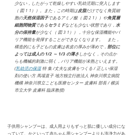
少ない，したがって乾燥しやすい乳幼児期に突入します
（ 図 1 1））。また，この時期は
皮脂
だけでなく角質細
胞の
天然保湿因子
であるアミノ酸（ 図 2 1））や
角質層
細胞間物質
である
セラミド
なども少ない状態であり，
水
分の保持量
が少なく（ 図 3 1）），十分な保湿機能やバ
リア機能を発揮することができなくなります。 また，
構造的にも子どもの皮膚は表皮の厚みが薄めで，
部位に
よっては成人の 1/2 ～ 1/3 の薄さ
しかなく，その点か
らも機械的刺激に弱く，バリア機能が未熟といえます。
(
乳幼児の保湿
特 集 /丈夫な皮膚をつくる / 正しい保湿
剤の使い方 馬場直子 地方独立行政法人 神奈川県立病院
機構 神奈川県立こども医療センター 皮膚科 部長 / 横浜
市立大学 皮膚科 臨床教授)
子供用シャンプーは、成人用よりもずっと肌に優しい成分にな
っていて、かといって赤ちゃん用シャンプーよりも洗浄力があ