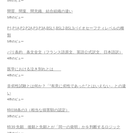
5件のビュー
間質、間葉、間充織、結合組織の違い
5件のビュー
P1,P1A,P2,P2A,P3,P3A,BSL1,BSL2,BSL3バイオセーフティレベルの種
類
5件のビュー
パリ条約 条文全文（フランス語原文、英語公式訳文、日本語訳）
4件のビュー
医学における泣き別れとは
4件のビュー
非劣性試験とは何か？「”有意に劣性であった”とはいえない」との違
い
4件のビュー
特038条の3（相当な損害額の認定）
3件のビュー
特39 先願 後願と先願とが「同一の発明」かを判断するロジック