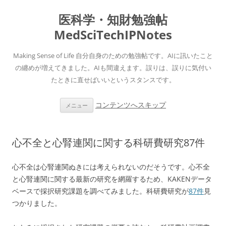
医科学・知財勉強帖
MedSciTechIPNotes
Making Sense of Life 自分自身のための勉強帖です。AIに訊いたこと
の纏めが増えてきました。AIも間違えます。誤りは、誤りに気付い
たときに直せばいいというスタンスです。
コンテンツへスキップ
メニュー
心不全と心腎連関に関する科研費研究87件
心不全は心腎連関ぬきには考えられないのだそうです。心不全
と心腎連関に関する最新の研究を網羅するため、KAKENデータ
ベースで採択研究課題を調べてみました。科研費研究が
87件
見
つかりました。