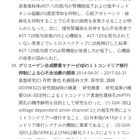
炭素微粒体(AST-120)投与が腎機能低下および血中インド
キシル硫酸(IS)濃度増加を抑制し、心筋アポトーシス・線
維化を抑制することで心不全の病態を改善させることが明
らかになった。次に、慢性腎臓病を合併する心不全患者で
AST-120投与前後のISと心機能を、AST-120を投与されて
いない患者とでレトロスペクティブに比較検討した結果、
AST-120投与群でのみ腎機能が改善しISが低下し、心機能
の改善が認められた。
グリコーゲン合成酵素キナーゼ3βのミトコンドリア移行
抑制による心不全治療の開発
2014-04-01 – 2017-03-31
基盤研究(C) 丹野 雅也 札幌医科大学, 医学部, 講師
(00398322) 研究開始時の概要： 研究概要： 研究成果の概
要GSK-3β活性によるミトコンドリア透過性遷移孔(mPTP)
開孔の機序解明を目的として研究を行った。(1) GSK-3βは
voltage dependent anion channel 2との相互作用により
ミトコンドリアへ移行すること、(2) N末端のK15がミトコ
ンドリア移行シグナルの機能に重要であること、 (3) GSK-
3βの上流のERKおよびAktは酸化ストレスによりミトコン