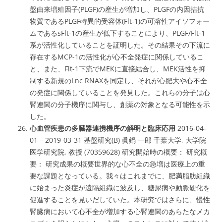
盤由来増殖因子(PLGF)の産生が増加し、PLGFの内因拮抗
物質であるPLGF特異的受容体(Flt-1)の可溶性アイソフォー
ムであるsFlt-1の産生が低下することにより、PLGF/Flt-1
系が活性化していることを証明した。その結果その下流に
存在するMCP-1の活性化が心不全発症に関係しているこ
と、また、Flt-1下流でMEKに直接結合し、MEK活性を抑
制する新規のLnc RNAXを同定し、それが心肥大や心不全
の発症に関係していることを発見した。これらの分子は心
腎連関の分子機序に関与し、創薬の対象となる可能性を示
した。
心血管疾患の多臓器連携機序の解明と臨床応用
2016-04-
01 – 2019-03-31 基盤研究(B) 眞鍋 一郎 千葉大学, 大学院
医学研究院, 教授 (70359628) 研究開始時の概要： 研究概
要： 研究成果の概要世界的な心不全の急増は医療上の重
要な課題となっている。我々はこれまでに、肥満脂肪組織
に始まった炎症が遠隔組織に波及し、糖尿病や動脈硬化を
促進することを見いだしていた。本研究ではさらに、慢性
腎臓病において心不全が増加する心腎連関のあらたなメカ