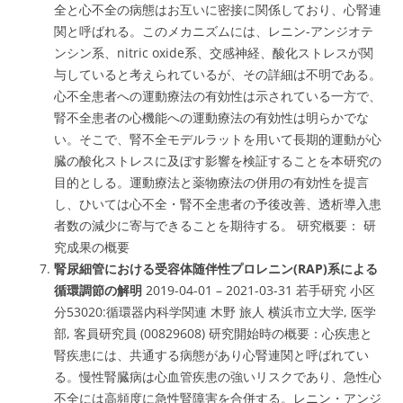
全と心不全の
病態はお互いに密接に関係
しており、心腎連
関と呼ばれる。このメカニズムには、
レニン-アンジオテ
ンシン系、nitric oxide系、交感神経、酸化ストレスが関
与
していると考えられているが、その詳細は不明である。
心不全患者への運動療法の有効性は示されている一方で、
腎不全患者の心機能への運動療法の有効性は明らかでな
い
。そこで、
腎不全モデルラットを用いて長期的運動が心
臓の酸化ストレスに及ぼす影響を検証する
ことを本研究の
目的としる。
運動療法と薬物療法の併用の有効性を提言
し、ひいては心不全・腎不全患者の予後改善、透析導入患
者数の減少に寄与できることを期待
する。 研究概要： 研
究成果の概要
腎尿細管における受容体随伴性プロレニン(RAP)系による
循環調節の解明
2019-04-01 – 2021-03-31 若手研究 小区
分53020:循環器内科学関連 木野 旅人 横浜市立大学, 医学
部, 客員研究員 (00829608) 研究開始時の概要：心疾患と
腎疾患には、
共通する病態
があり心腎連関と呼ばれてい
る。
慢性腎臓病は心血管疾患の強いリスク
であり、
急性心
不全には高頻度に急性腎障害を合併
する。
レニン・アンジ