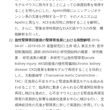
モデルマウスに投与することによって心保護効果を発揮す
ることを明らかにした。Apelin同様にレニンアンジオテ
ンシン系の亢進を抑制する一方で、そのメカニズムは
Apelinと異なり、ACEを転写性に抑制することを解明し
た。さらに、腎集合管特異的なELA欠損マウスの作製、機
能解析を行った。
急性腎障害回復後の腎障害進展における病態解明
2016-
04-01 – 2019-03-31 基盤研究(C) 土井 研人 東京大学, 医学
部附属病院, 講師 (80505892) 研究開始時の概要： 研究概
要： 研究成果の概要：本研究では急性腎障害(acute
kidney injury: AKI)回復後の慢性腎臓病(chronic kidney
disease: CKD)進展を動物モデルで再現することを目的と
した。大動脈縮窄（Transverse Aortic Constriction：
TAC）圧負荷心不全モデルと腎虚血再灌流モデルを組み合
わせることで、臨床的に数多くみられる心腎連関症候群を
再現し検討を進めた。心不全マウスにおける腎虚血再灌流
障害の長期的な影響を線維化進展を中心に検討を行い、交
感神経活性の亢進が腎障害に対して保護的に作用している