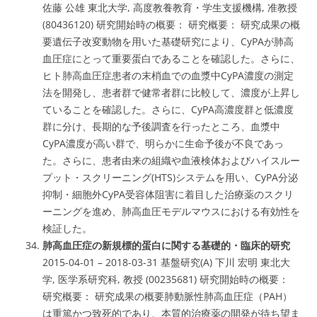
佐藤 公雄 東北大学, 高度教養教育・学生支援機構, 准教授
(80436120) 研究開始時の概要： 研究概要： 研究成果の概
要遺伝子改変動物を用いた基礎研究により、CyPAが肺高
血圧症にとって重要蛋白であることを確認した。さらに、
ヒト肺高血圧症患者の末梢血での血漿中CyPA濃度の測定
法を開発し、患者群で健常者群に比較して、濃度が上昇し
ていることを確認した。さらに、CyPA高濃度群と低濃度
群に分け、長期的な予後調査を行ったところ、血漿中
CyPA濃度が高い群で、明らかに生命予後が不良であっ
た。さらに、患者由来の組織や血液検体およびハイスルー
プット・スクリーニング(HTS)システムを用い、CyPA分泌
抑制・細胞外CyPA受容体阻害に着目した治療薬のスクリ
ーニングを進め、肺高血圧モデルマウスにおける有効性を
検証した。
肺高血圧症の新規標的蛋白に関する基礎的・臨床的研究
2015-04-01 – 2018-03-31 基盤研究(A) 下川 宏明 東北大
学, 医学系研究科, 教授 (00235681) 研究開始時の概要：
研究概要： 研究成果の概要肺動脈性肺高血圧症（PAH）
は重篤かつ致死的であり、本質的治療薬の開発が待ち望ま