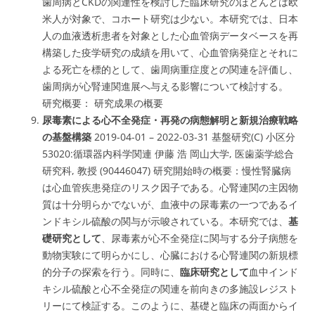
歯周病とCKDの関連性を検討した臨床研究のほとんどは欧
米人が対象で、コホート研究は少ない
。本研究では、日本
人の血液透析患者を対象とした心血管病データベースを再
構築した疫学研究の成績を用いて、心血管病発症とそれに
よる死亡を標的として、歯周病重症度との関連を評価し、
歯周病が心腎連関進展へ与える影響について検討する。
研究概要： 研究成果の概要
尿毒素による心不全発症・再発の病態解明と新規治療戦略
の基盤構築
2019-04-01 – 2022-03-31 基盤研究(C) 小区分
53020:循環器内科学関連 伊藤 浩 岡山大学, 医歯薬学総合
研究科, 教授 (90446047) 研究開始時の概要：
慢性腎臓病
は心血管疾患発症のリスク因子
である。
心腎連関の主因物
質は十分明らかでないが、血液中の尿毒素の一つであるイ
ンドキシル硫酸の関与が示唆
されている。本研究では、
基
礎研究として
、
尿毒素が心不全発症に関与する分子病態を
動物実験にて明らかにし、心臓における心腎連関の新規標
的分子の探索を行う
。同時に、
臨床研究として
血中インド
キシル硫酸と心不全発症の関連を前向きの多施設レジスト
リーにて検証
する。このように、基礎と臨床の両面からイ