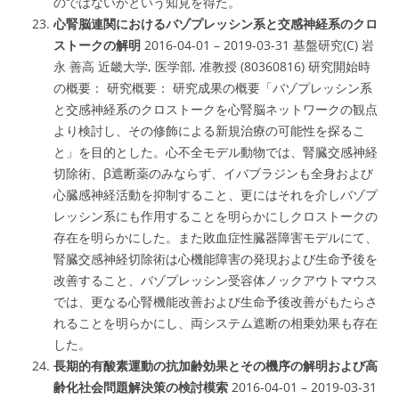
のではないかという知見を得た。
心腎脳連関におけるバゾプレッシン系と交感神経系のクロ
ストークの解明
2016-04-01 – 2019-03-31 基盤研究(C) 岩
永 善高 近畿大学, 医学部, 准教授 (80360816) 研究開始時
の概要： 研究概要： 研究成果の概要「バゾプレッシン系
と交感神経系のクロストークを心腎脳ネットワークの観点
より検討し、その修飾による新規治療の可能性を探るこ
と」を目的とした。心不全モデル動物では、腎臓交感神経
切除術、β遮断薬のみならず、イバブラジンも全身および
心臓感神経活動を抑制すること、更にはそれを介しバゾプ
レッシン系にも作用することを明らかにしクロストークの
存在を明らかにした。また敗血症性臓器障害モデルにて、
腎臓交感神経切除術は心機能障害の発現および生命予後を
改善すること、バゾプレッシン受容体ノックアウトマウス
では、更なる心腎機能改善および生命予後改善がもたらさ
れることを明らかにし、両システム遮断の相乗効果も存在
した。
長期的有酸素運動の抗加齢効果とその機序の解明および高
齢化社会問題解決策の検討模索
2016-04-01 – 2019-03-31