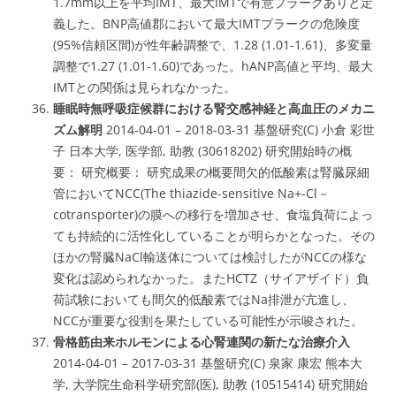
1.7mm以上を平均IMT、最大IMTで有意プラークありと定
義した。BNP高値郡において最大IMTプラークの危険度
(95%信頼区間)が性年齢調整で、1.28 (1.01-1.61)、多変量
調整で1.27 (1.01-1.60)であった。hANP高値と平均、最大
IMTとの関係は見られなかった。
睡眠時無呼吸症候群における腎交感神経と高血圧のメカニ
ズム解明
2014-04-01 – 2018-03-31 基盤研究(C) 小倉 彩世
子 日本大学, 医学部, 助教 (30618202) 研究開始時の概
要： 研究概要： 研究成果の概要間欠的低酸素は腎臓尿細
管においてNCC(The thiazide-sensitive Na+-Cl－
cotransporter)の膜への移行を増加させ、食塩負荷によっ
ても持続的に活性化していることが明らかとなった。その
ほかの腎臓NaCl輸送体については検討したがNCCの様な
変化は認められなかった。またHCTZ（サイアザイド）負
荷試験においても間欠的低酸素ではNa排泄が亢進し、
NCCが重要な役割を果たしている可能性が示唆された。
骨格筋由来ホルモンによる心腎連関の新たな治療介入
2014-04-01 – 2017-03-31 基盤研究(C) 泉家 康宏 熊本大
学, 大学院生命科学研究部(医), 助教 (10515414) 研究開始