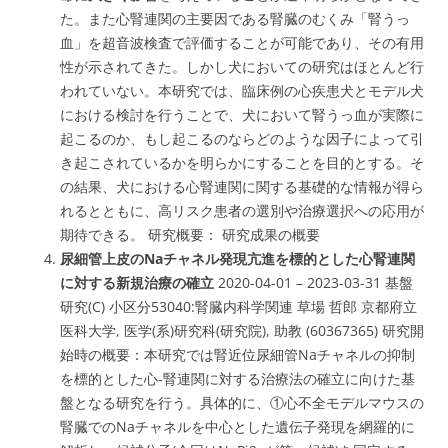
た。また心腎連関の主要因である腎臓のむくみ「
腎うっ
血」を超音波検査で評価することが可能
であり、その有用
性が示されてきた。しかし
犬においての研究はほとんど行
われていない
。本研究では、臨床例の心疾患犬とモデル犬
における検討を行うことで、犬において腎うっ血が実際に
起こるのか、もし起こるのならどのような因子によって引
き起こされているかを明らかにすることを目的とする。そ
の結果、犬における心腎連関に関する基礎的な情報が得ら
れるとともに、高リスク患者の選別や治療選択への応用が
期待できる。 研究概要： 研究成果の概要
尿細管上皮のNaチャネル発現亢進を標的とした心腎連関
に対する新規治療の確立
2020-04-01 – 2023-03-31 基盤
研究(C) 小区分53040:
腎臓内科学関連
草場 哲郎 京都府立
医科大学, 医学(系)研究科(研究院), 助教 (60367365) 研究開
始時の概要：本研究では
腎近位尿細管Naチャネルの抑制
を標的とした心-腎連関に対する治療法の確立
に向けた基
盤となる研究を行う。具体的に、①心不全モデルマウスの
腎臓でのNaチャネルを中心とした遺伝子発現を網羅的に