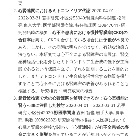
要
心腎連関におけるミトコンドリア代謝
2020-04-01 –
2022-03-31 若手研究 小区分53040:腎臓内科学関連 松浦
亮 東京大学, 医学部附属病院, 特任臨床医 (30847041) 研
究開始時の概要：
心不全患者における慢性腎臓病(CKD)の
合併率は高く
、CKDを合併している場合には
予後が不良
で
ある。しかし、その
病態は明らかではなく、有効な治療方
法もない
。本研究では
心不全による腎障害の進展は、腎交
感神経活性化を介したミトコンドリア生合成の低下が主病
態であるという仮説
を立て、それを証明することを目的と
した。また
ミトコンドリア生合成を活性化する物質を投与
することで心不全における腎障害の改善
がみられることも
検証する。 研究概要： 研究成果の概要
超音波検査で犬の心腎連関を解明できるか：右心室機能と
腎うっ血に注目した検討
2020-04-01 – 2023-03-31
若手
研究
小区分42020:
獣医学関連
森田 智也 岩手大学, 農学
部, 助教 (60862282) 研究開始時の概要：人医療において
心臓と腎臓の密接な関わり「
心腎連関」が心不全患者の寿
命に大きく影響
を与えていることが近年明らかとなってき