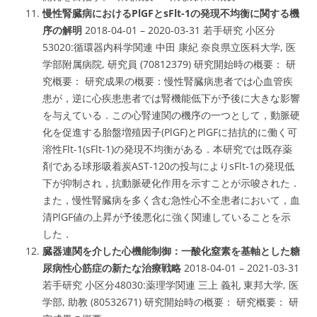
慢性腎臓病におけるPlGFとsFlt-1の発現不均衡に関する機
序の解明
2018-04-01 – 2020-03-31
若手研究
小区分
53020:循環器内科学関連 中田 康紀 奈良県立医科大学, 医
学部附属病院, 研究員 (70812379) 研究開始時の概要： 研
究概要： 研究成果の概要：
慢性腎臓病患者では心血管疾
患が，逆に心疾患患者では腎機能低下が予後に大きな影響
を与えている．この心腎連関の機序の一つとして，
動脈硬
化を促進する胎盤増殖因子(PlGF)とPlGFに拮抗的に働く可
溶性Flt-1(sFlt-1)の発現不均衡
がある．本研究では既存薬
剤である球形吸着炭AST-120の投与によりsFlt-1の発現低
下が抑制され，抗動脈硬化作用を示すことが示唆された．
また，慢性腎臓病を多く含む急性心不全患者において，血
清PlGF値の上昇が予後悪化に強く関連していることを示
した．
臓器連関を介した心機能制御：一酸化窒素を基軸とした糖
尿病性心筋症の新たな治療戦略
2018-04-01 – 2021-03-31
若手研究 小区分48030:薬理学関連 三上 義礼 東邦大学, 医
学部, 助教 (80532671) 研究開始時の概要： 研究概要： 研