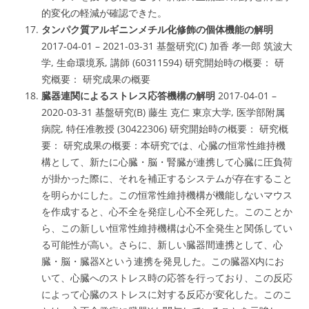
的変化の軽減
が確認できた。
タンパク質アルギニンメチル化修飾の個体機能の解明
2017-04-01 – 2021-03-31 基盤研究(C) 加香 孝一郎 筑波大
学, 生命環境系, 講師 (60311594) 研究開始時の概要： 研
究概要： 研究成果の概要
臓器連関によるストレス応答機構の解明
2017-04-01 –
2020-03-31 基盤研究(B) 藤生 克仁 東京大学, 医学部附属
病院, 特任准教授 (30422306) 研究開始時の概要： 研究概
要： 研究成果の概要：本研究では、心臓の恒常性維持機
構として、新たに心臓・脳・腎臓が連携して心臓に圧負荷
が掛かった際に、それを補正するシステムが存在すること
を明らかにした。この恒常性維持機構が機能しないマウス
を作成すると、心不全を発症し心不全死した。このことか
ら、この新しい恒常性維持機構は心不全発生と関係してい
る可能性が高い。さらに、新しい臓器間連携として、心
臓・脳・臓器Xという連携を発見した。この臓器X内にお
いて、心臓へのストレス時の応答を行っており、この反応
によって心臓のストレスに対する反応が変化した。このこ