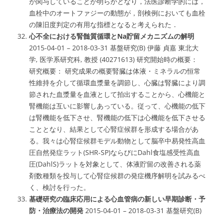
が関与していることが明らかとなり，法医診断学的には，
血栓中のオートファジーの動態が，剖検例においても血栓
の陳旧度判定の有用な指標となると考えられた．
心不全における腎髄質循環とNa貯留メカニズムの解明
2015-04-01 – 2018-03-31 基盤研究(B) 伊藤 貞嘉 東北大
学, 医学系研究科, 教授 (40271613) 研究開始時の概要：
研究概要： 研究成果の概要腎臓は体液・ミネラルの恒常
性維持を介して循環血漿量を調節し、心臓は腎臓により調
節された血漿量を血液として拍出することから、心機能と
腎機能は互いに影響しあっている。従って、心機能の低下
は腎機能を低下させ、腎機能の低下は心機能を低下させる
こととなり、結果として心腎症候群を形成する場合があ
る。我々は心腎症候群モデル動物として脳卒中易発性高血
圧自然発症ラット(SHR-SP)ならびにDahl食塩感受性高血
圧(DahlS)ラットを対象として、体液貯留の改善される薬
剤数種類を投与して心腎症候群の発症機序解明を試みるべ
く、検討を行った。
基礎研究の臨床応用による心血管病の新しい早期診断・予
防・治療法の開発
2015-04-01 – 2018-03-31 基盤研究(B)