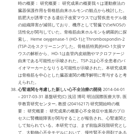
時の概要： 研究概要： 研究成果の概要我々は運動療法の
臓器保護作用を骨格筋由来ホルモンの観点から検討した。
筋肥大が誘導できる遺伝子改変マウスでは腎疾患モデル後
の組織障害が減弱しており、機序として腎臓でのeNOSの
活性化が関与していた。骨格筋由来ホルモンを網羅的に探
索し、Heme oxygenase-1 (HO-1)とThrombospondin-2
(TSP-2)をスクリーニングした。骨格筋特異的HO-1欠損マ
ウスの解析から、HO-1は血管内皮細胞やマクロファージ
由来である可能性が示唆された。TSP-2は心不全患者のバ
イオマーカーとなりうる可能性が示唆された。本研究成果
は骨格筋を中心とした臓器連関の機序解明に寄与すると考
えられた。
心腎連関を考慮した新しい心不全治療の開発
2014-04-01
– 2017-03-31 基盤研究(C) 浅沼 博司 明治国際医療大学, 医
学教育研究センター, 教授 (20416217) 研究開始時の概
要： 研究概要： 研究成果の概要心不全発症や進展のプロ
セスに腎機能障害が関与することが報告され、心腎連関と
して知られている。本研究では、まず前臨床段階研究とし
て、大動物心不全モデルにおいて、慢性腎不全用剤である