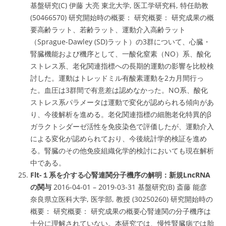
基盤研究(C) 伊藤 大亮 東北大学, 医工学研究科, 特任助教
(50466570) 研究開始時の概要： 研究概要： 研究成果の概
要高齢ラット、若齢ラット、運動介入高齢ラット
（Sprague-Dawley (SD)ラット）の3群について、心臓・
腎臓機能および機序として、一酸化窒素（NO）系、酸化
ストレス系、老化関連指標への長期的運動の影響を比較検
討した。運動はトレッドミル有酸素運動を2カ月間行っ
た。血圧は3群間で有意差は認めなかった。NO系、酸化
ストレス系パラメータは運動で変化が認められる傾向があ
り、今後解析を進める。老化関連指標の細胞老化特異的β
ガラクトシダーゼ活性を免疫染色で評価したが、運動介入
による変化が認められており、今後統計学的検証を進め
る。腎臓のその他免疫組織化学的検討においても現在解析
中である。
Flt-１系を介する心腎連関分子機序の解明：新規LncRNA
の関与
2016-04-01 – 2019-03-31 基盤研究(B) 斎藤 能彦
奈良県立医科大学, 医学部, 教授 (30250260) 研究開始時の
概要： 研究概要： 研究成果の概要心腎連関の分子機序は
十分に理解されていない。本研究では、慢性腎臓病では胎