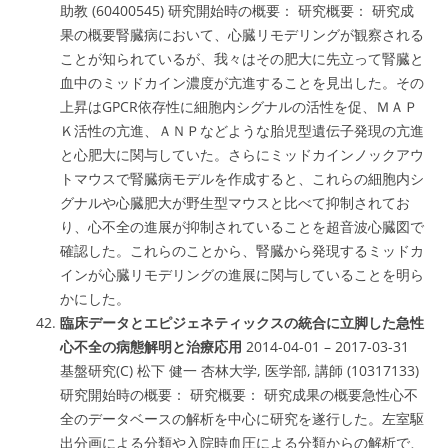
助教 (60400545) 研究開始時の概要： 研究概要： 研究成
果の概要腎臓病において、心臓リモデリングが観察される
ことが知られているが、我々はその肥大に先立って腎臓と
血中のミッドカイン濃度が亢進することを見出した。その
上昇はGPCR依存性に細胞内シグナルの活性を促、ＭＡＰ
Ｋ活性の亢進、ＡＮＰなどような胎児型遺伝子発現の亢進
と心肥大に関与していた。さらにミッドカインノックアウ
トマウスで腎臓病モデルを作成すると、これらの細胞内シ
グナルや心臓肥大が野生型マウスと比べて抑制されてお
り、心不全の進展が抑制されていることを超音波心臓図で
確認した。これらのことから、腎臓から発現するミッドカ
インが心臓リモデリングの進展に関与していることを明ら
かにした。
臨床データとエピジェネティックスの統合に立脚した急性
心不全の病態解明と治療応用
2014-04-01 – 2017-03-31
基盤研究(C) 松下 健一 杏林大学, 医学部, 講師 (10317133)
研究開始時の概要： 研究概要： 研究成果の概要急性心不
全のデータベースの解析を中心に研究を遂行した。左室駆
出分画による分類や入院時血圧による分類からの解析で、