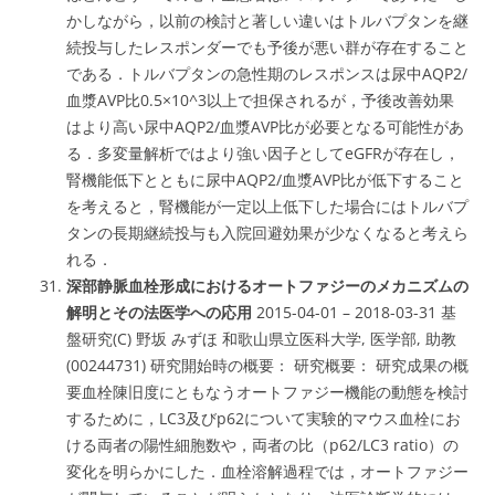
かしながら，以前の検討と著しい違いはトルバプタンを継
続投与したレスポンダーでも予後が悪い群が存在すること
である．トルバプタンの急性期のレスポンスは尿中AQP2/
血漿AVP比0.5×10^3以上で担保されるが，予後改善効果
はより高い尿中AQP2/血漿AVP比が必要となる可能性があ
る．多変量解析ではより強い因子としてeGFRが存在し，
腎機能低下とともに尿中AQP2/血漿AVP比が低下すること
を考えると，腎機能が一定以上低下した場合にはトルバプ
タンの長期継続投与も入院回避効果が少なくなると考えら
れる．
深部静脈血栓形成におけるオートファジーのメカニズムの
解明とその法医学への応用
2015-04-01 – 2018-03-31 基
盤研究(C) 野坂 みずほ 和歌山県立医科大学, 医学部, 助教
(00244731) 研究開始時の概要： 研究概要： 研究成果の概
要血栓陳旧度にともなうオートファジー機能の動態を検討
するために，LC3及びp62について実験的マウス血栓にお
ける両者の陽性細胞数や，両者の比（p62/LC3 ratio）の
変化を明らかにした．血栓溶解過程では，オートファジー