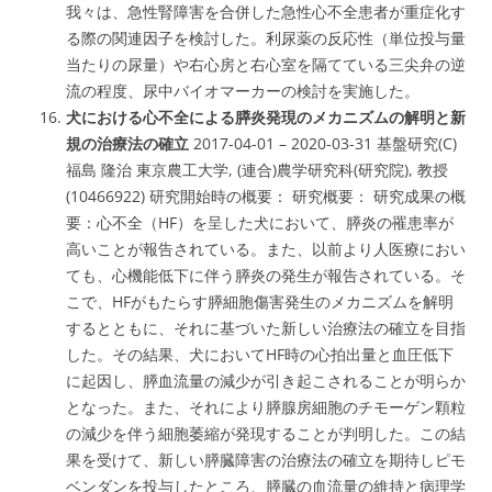
我々は、
急性腎障害を合併した急性心不全患者が重症化す
る際の関連因子を検討
した。利尿薬の反応性（単位投与量
当たりの尿量）や右心房と右心室を隔てている三尖弁の逆
流の程度、尿中バイオマーカーの検討を実施した。
犬における心不全による膵炎発現のメカニズムの解明と新
規の治療法の確立
2017-04-01 – 2020-03-31 基盤研究(C)
福島 隆治 東京農工大学, (連合)農学研究科(研究院), 教授
(10466922) 研究開始時の概要： 研究概要： 研究成果の概
要：
心不全（HF）を呈した犬において、膵炎の罹患率が
高い
ことが報告されている。また、以前より人医療におい
ても、心機能低下に伴う膵炎の発生が報告されている。そ
こで、
HFがもたらす膵細胞傷害発生のメカニズム
を解明
するとともに、それに基づいた新しい治療法の確立を目指
した。その結果、犬において
HF時の心拍出量と血圧低下
に起因し、膵血流量の減少
が引き起こされることが明らか
となった。また、それにより
膵腺房細胞のチモーゲン顆粒
の減少を伴う細胞萎縮
が発現することが判明した。この結
果を受けて、新しい膵臓障害の治療法の確立を期待し
ピモ
ベンダンを投与したところ、膵臓の血流量の維持と病理学