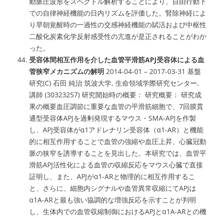
動脈圧波形をスペクトル解析することにより、自由行動下
での自律神経機能の日内リズムを評価した。腎除神経によ
り早朝覚醒時の一過性の交感神経機能の賦活および中枢性
二酸化炭素化学反射感受性の亢進が是正されることがわか
った。
受容体間相互作用を介した血管平滑筋APJ受容体による血
管狭窄メカニズムの解明
2014-04-01 – 2017-03-31 基盤
研究(C) 石田 純治 筑波大学, 生命領域学際研究センター,
講師 (30323257) 研究開始時の概要： 研究概要： 研究成
果の概要血圧調節に重要な血管の平滑筋細胞で、7回膜貫
通型受容体APJを過剰発現するマウス・SMA-APJを作製
し、APJ受容体がα1アドレナリン受容体（α1-AR）と機能
的に相互作用することで血管の強縮や血圧上昇、心臓冠動
脈の狭窄を誘導することを見出した。本研究では、血管平
滑筋APJ活性化による血管の収縮反応をマウス心臓で直接
証明し、また、APJがα1-ARと物理的に相互作用するこ
と、さらに、細胞内シグナルや血管異常収縮にてAPJは
α1A-ARと最も強い協調的な増強反応を示すことが判明
し、生体内での血管収縮制御におけるAPJとα1A-ARとの機