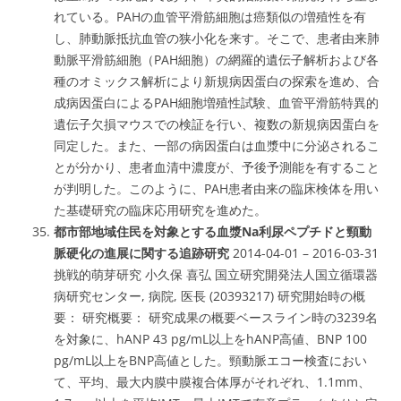
れている。PAHの血管平滑筋細胞は癌類似の増殖性を有
し、肺動脈抵抗血管の狭小化を来す。そこで、患者由来肺
動脈平滑筋細胞（PAH細胞）の網羅的遺伝子解析および各
種のオミックス解析により新規病因蛋白の探索を進め、合
成病因蛋白によるPAH細胞増殖性試験、血管平滑筋特異的
遺伝子欠損マウスでの検証を行い、複数の新規病因蛋白を
同定した。また、一部の病因蛋白は血漿中に分泌されるこ
とが分かり、患者血清中濃度が、予後予測能を有すること
が判明した。このように、PAH患者由来の臨床検体を用い
た基礎研究の臨床応用研究を進めた。
都市部地域住民を対象とする血漿Na利尿ペプチドと頸動
脈硬化の進展に関する追跡研究
2014-04-01 – 2016-03-31
挑戦的萌芽研究 小久保 喜弘 国立研究開発法人国立循環器
病研究センター, 病院, 医長 (20393217) 研究開始時の概
要： 研究概要： 研究成果の概要ベースライン時の3239名
を対象に、hANP 43 pg/mL以上をhANP高値、BNP 100
pg/mL以上をBNP高値とした。頸動脈エコー検査におい
て、平均、最大内膜中膜複合体厚がそれぞれ、1.1mm、