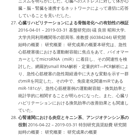
ニズムを明らかにした。心臓へのストレスに対して体が心
臓－脳－腎臓を連携するネットワークによって適切に応答
していることを見いだした。
心臓リハビリテーションによる骨髄老化への有効性の検証
2016-04-01 – 2019-03-31 基盤研究(B) 礒 良崇 昭和大学,
大学共同利用機関等の部局等, 准教授 (60384244) 研究開
始時の概要： 研究概要： 研究成果の概要本研究は、急性
心筋梗塞後における運動耐容能に焦点をあて、バイオマー
カーとしてmicroRNA（miR）に着目し、その関連性を検
討した。網羅的small RNA解析・定量的RT―PCR解析によ
り、急性心筋梗塞の急性期経過中に大きな変動を示す一群
のmiRを同定した。その中で、免疫老化関連miRである
miR-181cが、急性心筋梗塞例の運動耐容能・換気効率と
統計学的に相関することが明らかになった。また、心臓リ
ハビリテーションにおける換気効率の改善効果とも関連し
ていた。
心腎連関における炎症とキニン系、アンジオテンシン系の
役割
2016-04-22 – 2019-03-31 特別研究員奨励費 研究開
始時の概要： 研究概要： 研究成果の概要