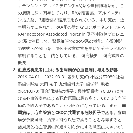
オテンシン・アルドステロン(RAA)系や自律神経系が、こ
の病態に深く関与
しており、
RA系阻害薬、アルドステロ
ン拮抗薬、β遮断薬が臨床応用
されている。本研究は、近
年明らかにされた、RAA系の新たなコンポーネントである
RAP(Receptor Associated Prorenin:受容体随伴プロレニ
ン)系
に注目して、
腎尿細管でのRAP系の機能、心腎連関
の病態への関与を、遺伝子改変動物を用いて分子レベルで
解明する
ことを目的としている。 研究概要： 研究成果の
概要
血液透析患者における歯周病が心血管病に与える影響
2019-04-01 – 2022-03-31 基盤研究(C) 小区分57080:
社会
系歯学関連
大田 祐子 九州歯科大学, 歯学部, 助教
(90610973) 研究開始時の概要：慢性腎臓病（CKD）にお
ける心血管疾患による死亡原因は最も多く、
CKDは心血管
病の危険因子
であることが明らかになっている。また、
歯
周病は、心血管病とCKDに共通する危険因子
である。歯周
病が予防可能、治療可能な疾患であることを考慮すると、
歯周病と心血管病の関連を明らかにする意義は大きいが、