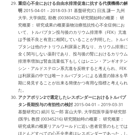
重症心不全における自由水排泄促進に抗する代償機構の解
明
2015-04-01 – 2018-03-31 基盤研究(C) 日浅 謙一 九州
大学, 大学病院, 助教 (00380452) 研究開始時の概要： 研
究概要： 研究成果の概要薬物治療抵抗性心不全症例にお
いて、トルバプタン投与後のカリウム排泄率（FEK）亢進
は予後不良と有意に相関していることが判明した。トルバ
プタンは他のナトリウム利尿薬と異なり、カリウム排泄に
全く関与しない薬剤であり、投与後の腎におけるカリウム
排泄率増加は腎血流量低下もしくはレニン・アンギオテン
シン・アルドステロン系亢進を反映すると考えられ、FEK
は利尿薬の中では唯一トルバプタンによる過度の除水を早
期に発見することが出来る簡便かつ有用な指標と考えられ
た。
アクアポリン2で選定したレスポンダーにおけるトルバプ
タン長期投与の有効性の検討
2015-04-01 – 2019-03-31
基盤研究(C) 絹川 弘一郎 富山大学, 大学院医学薬学研究部
(医学), 教授 (00345216) 研究開始時の概要： 研究概要：
研究成果の概要リアルワールドに近い患者背景のもとでは
ほとんどすべての心不全患者はレスポンダーであった．し