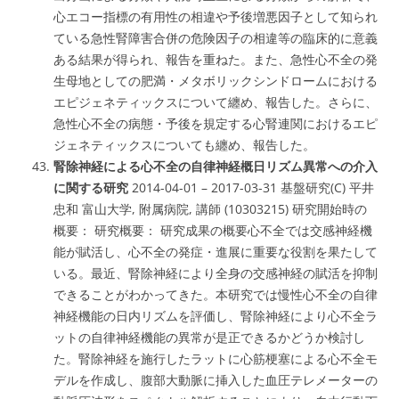
心エコー指標の有用性の相違や予後増悪因子として知られ
ている急性腎障害合併の危険因子の相違等の臨床的に意義
ある結果が得られ、報告を重ねた。また、急性心不全の発
生母地としての肥満・メタボリックシンドロームにおける
エピジェネティックスについて纏め、報告した。さらに、
急性心不全の病態・予後を規定する心腎連関におけるエピ
ジェネティックスについても纏め、報告した。
腎除神経による心不全の自律神経概日リズム異常への介入
に関する研究
2014-04-01 – 2017-03-31 基盤研究(C) 平井
忠和 富山大学, 附属病院, 講師 (10303215) 研究開始時の
概要： 研究概要： 研究成果の概要心不全では交感神経機
能が賦活し、心不全の発症・進展に重要な役割を果たして
いる。最近、腎除神経により全身の交感神経の賦活を抑制
できることがわかってきた。本研究では慢性心不全の自律
神経機能の日内リズムを評価し、腎除神経により心不全ラ
ットの自律神経機能の異常が是正できるかどうか検討し
た。腎除神経を施行したラットに心筋梗塞による心不全モ
デルを作成し、腹部大動脈に挿入した血圧テレメーターの