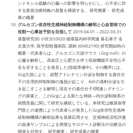
ンドキシル硫酸の心臓への影響を明らかにし、心不全に対
する新規治療戦略の基盤を構築する。 研究概要： 研究成
果の概要
グルカゴン依存性交感神経制御機構の解明と心血管病での
役割ー心事故予防を目指して
2019-04-01 – 2022-03-31
基盤研究(B)
小区分53020:循環器内科学関連 暮石泰子 名
古屋大学, 医学部附属病院, 講師 (60452190) 研究開始時の
概要：代表者らは、
グルカゴン欠損マウス（Gcg-null）の
心臓を解析し、高血圧と心肥大を伴う収縮機能不全性心不
全を呈することを発見
した(
投稿準備中
)。その機序には、
Gcg欠損により、副腎アドレナリン分泌を制御する責任分
子の生理的抑制制御の逸脱が起こり、Adrの過剰分泌を引
き起こすことを解明し現在その責任分子X関連シグナリン
グの探索と、このGcgによる新たな神経―内分泌制御系の
病態意義に関して研究を継続している。本研究は糖尿病専
門医との連携により代
表者らが発見したGcg依存性交感神
経制御機構の解析結果を発展応用させ、交感神経活性評価
の血液サンプルによる簡便なサロゲート診断法や治療法の
開発を目指す
。 研究概要： 研究成果の概要