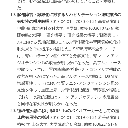
とは、心不全発症に
臓器X
も関与していることを示唆し
た。
臓器障害・線維化に対するリハビリテーション運動療法の
有効性の機序解明
2017-04-01 – 2020-03-31 基盤研究(B)
伊藤 修 東北医科薬科大学, 医学部, 教授 (00361072) 研究
開始時の概要： 研究概要： 研究成果の概要：腎障害モデ
ルにおける長期的運動による糸球体硬化や腎間質線維化抑
制効果とその機序を検討した。5/6腎摘腎不全ラットで
は、腎のコラーゲン産生低下と分解亢進、腎レニン-アン
ジオテンシン系の改善が明らかになった。高フルクトース
摂取ラットでは、腎内脂肪酸代謝やミトコンドリア機能の
改善が明らかになった。高フルクトース摂取は、Dahl食
塩感受性ラットにおいて腎レニン-アンジオテンシン系の
亢進を伴って血圧上昇、糸球体過剰濾過、腎障害が増強し
ており、長期的運動はレニン-アンジオテンシン系阻害薬
と同様な有効性が明らかになった。
循環器疾患におけるSDF-1αのバイオマーカーとしての臨
床的有用性の検討
2016-04-01 – 2019-03-31 若手研究(B)
植松 学 山梨大学, 大学院総合研究部, 助教 (00622151) 研