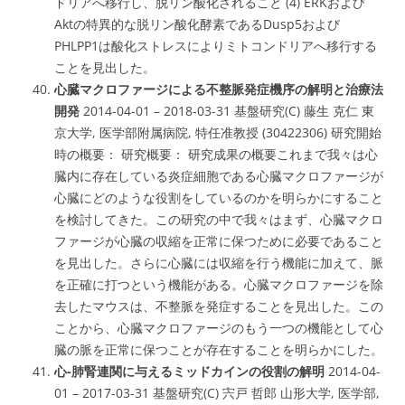
ドリアへ移行し、脱リン酸化されること (4) ERKおよび
Aktの特異的な脱リン酸化酵素であるDusp5および
PHLPP1は酸化ストレスによりミトコンドリアへ移行する
ことを見出した。
心臓マクロファージによる不整脈発症機序の解明と治療法
開発
2014-04-01 – 2018-03-31 基盤研究(C) 藤生 克仁 東
京大学, 医学部附属病院, 特任准教授 (30422306) 研究開始
時の概要： 研究概要： 研究成果の概要これまで我々は心
臓内に存在している炎症細胞である心臓マクロファージが
心臓にどのような役割をしているのかを明らかにすること
を検討してきた。この研究の中で我々はまず、心臓マクロ
ファージが心臓の収縮を正常に保つために必要であること
を見出した。さらに心臓には収縮を行う機能に加えて、脈
を正確に打つという機能がある。心臓マクロファージを除
去したマウスは、不整脈を発症することを見出した。この
ことから、心臓マクロファージのもう一つの機能として心
臓の脈を正常に保つことが存在することを明らかにした。
心-肺腎連関に与えるミッドカインの役割の解明
2014-04-
01 – 2017-03-31 基盤研究(C) 宍戸 哲郎 山形大学, 医学部,