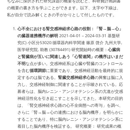
ちなみに採択された研究課題の概要を読むと、科研費計画調書
の概要の書き方を学ぶことができます。以下、太字や下線は、
私が自分で読み解くときの手がかりとして付したものです。
心不全における腎交感神経求心路の役割：「腎→脳→心」
の臓器連携機序の解明
2021-04-01 – 2024-03-31 基盤研
究(C) 小区分53020:循環器内科学関連 篠原 啓介 九州大学,
医学研究院, 助教 (30784491) 研究開始時の概要：
心臓病
と腎臓病が互いに関連しあう「心腎連関」の機序はいまだ
不明
な点が多い。交感神経系は心臓や腎臓のコントロール
を含む
循環調節
に重要であり、交感神経活動を最終的に規
定するのは脳である。
腎臓交感神経求心路
の興奮は脳に入
力し、交感神経制御に関連することが示唆されている。
応
募者らは、脳内レニン・アンジオテンシン系の亢進が交感
神経活性化を引き起こすことを示してきた
。本研究の目的
は、「
腎交感神経求心路の心不全病態への寄与」を調べ、
さらに「腎→脳→心の連携における脳内機序」を明らかに
する
ことであり、特に脳内レニン・アンジオテンシン系に
着目した脳内機序を検証する。 研究概要： 研究成果の概