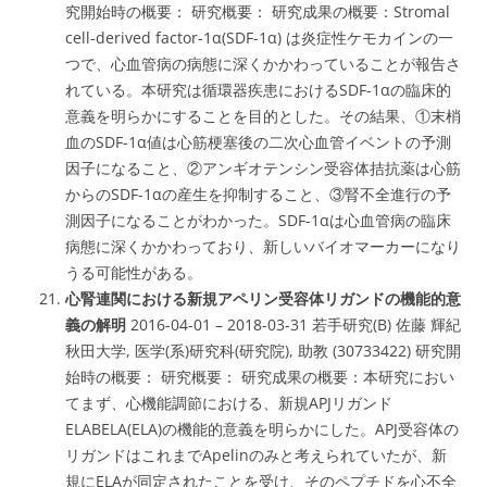
究開始時の概要： 研究概要： 研究成果の概要：Stromal
cell-derived factor-1α(SDF-1α) は炎症性ケモカインの一
つで、心血管病の病態に深くかかわっていることが報告さ
れている。本研究は
循環器疾患におけるSDF-1αの臨床的
意義
を明らかにすることを目的とした。その結果、①末梢
血のSDF-1α値は心筋梗塞後の二次心血管イベントの予測
因子になること、②アンギオテンシン受容体拮抗薬は心筋
からのSDF-1αの産生を抑制すること、③腎不全進行の予
測因子になることがわかった。SDF-1αは心血管病の臨床
病態に深くかかわっており、新しいバイオマーカーになり
うる可能性がある。
心腎連関における新規アペリン受容体リガンドの機能的意
義の解明
2016-04-01 – 2018-03-31 若手研究(B) 佐藤 輝紀
秋田大学, 医学(系)研究科(研究院), 助教 (30733422) 研究開
始時の概要： 研究概要： 研究成果の概要：本研究におい
てまず、心機能調節における、新規APJリガンド
ELABELA(ELA)の機能的意義を明らかにした。APJ受容体の
リガンドはこれまでApelinのみと考えられていたが、新
規にELAが同定されたことを受け、そのペプチドを心不全