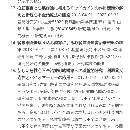
究成果の概要
心筋傷害と心筋保護に与えるミッドカインの作用機構の解
明と新規心不全治療法の開発
2018-04-01 – 2022-03-31
基盤研究(C) 小区分53020:循環器内科学関連 宍戸 哲郎 山
形大学, 医学部, 助教 (60400545) 研究開始時の概要： 研
究概要： 研究成果の概要
腎尿細管糖取り込み調節による心腎血管障害治療戦略の構
築
2018-04-01 – 2021-03-31 基盤研究(C) 小区分48030:薬
理学関連 中野 大介 香川大学, 医学部, 准教授 (30524178)
研究開始時の概要： 研究概要： 研究成果の概要
新しい急性心不全治療戦略構築への基盤的研究－利尿薬反
応性とバイオマーカーの応用－
2017-04-01 – 2020-03-31
基盤研究(C) 吉原 史樹 国立研究開発法人国立循環器病研
究センター, 病院, 部長 (70393220) 研究開始時の概要：
研究概要： 研究成果の概要：
急性心不全は呼吸苦や全身
浮腫を来し、適切な治療が実施されなければ死に至る
病で
ある。高齢化に伴う心不全患者の増加はわが国の社会問題
のひとつである。
急性腎障害は急性心不全に合併し易く、
心不全治療を困難にする重要な要因のひとつ
である。今回