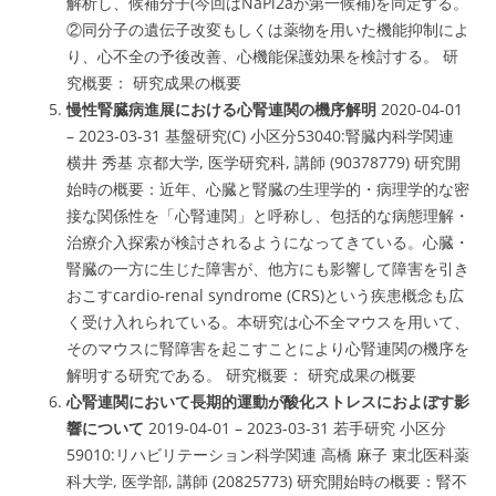
解析し、候補分子(今回はNaPi2aが第一候補)を同定する。
②同分子の遺伝子改変もしくは薬物を用いた機能抑制によ
り、心不全の予後改善、心機能保護効果を検討する。 研
究概要： 研究成果の概要
慢性腎臓病進展における心腎連関の機序解明
2020-04-01
– 2023-03-31 基盤研究(C) 小区分53040:腎臓内科学関連
横井 秀基 京都大学, 医学研究科, 講師 (90378779) 研究開
始時の概要：近年、
心臓と腎臓の生理学的・病理学的な密
接な関係性を「心腎連関」と呼称し、包括的な病態理解・
治療介入探索が検討されるようになってきている
。心臓・
腎臓の
一方に生じた障害が、他方にも影響して障害を引き
おこすcardio-renal syndrome (CRS)という疾患概念
も広
く受け入れられている。本研究は
心不全マウスを用いて、
そのマウスに腎障害を起こすことにより心腎連関の機序を
解明する
研究である。 研究概要： 研究成果の概要
心腎連関において長期的運動が酸化ストレスにおよぼす影
響について
2019-04-01 – 2023-03-31 若手研究 小区分
59010:リハビリテーション科学関連 高橋 麻子 東北医科薬
科大学, 医学部, 講師 (20825773) 研究開始時の概要：腎不