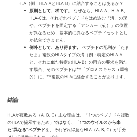
HLA（例：HLA-AとHLA-B）に結合することはあるか？
原則として、
稀
です。
なぜなら、HLA-A、HLA-B、
HLA-Cは、それぞれペプチドをはめ込む「溝」の形
や、ペプチドを固定する「アンカー（碇）」の位置
が異なるため、基本的に異なるペプチドセットとし
か結合できません。
例外として、あり得
ます。
ペプチドの配列が「たま
たま」複数のHLAタイプの溝（例：特定のHLA-A
と、それに似た特定のHLA-B）の両方の要求を満た
す場合、そのペプチドは**「プロミスキャス（重複
的）に」**複数のHLAに結合することがあります。
結論
HLAが複数ある（A, B, C）主な理由は、「1つのペプチドを複数
のHLAで提示するため」
ではなく
、「
1つのウイルスから来
た“
異なる”ペプチド
を、それぞれ得意なHLA（A, B, C）が手分
けして提示
するため」です。