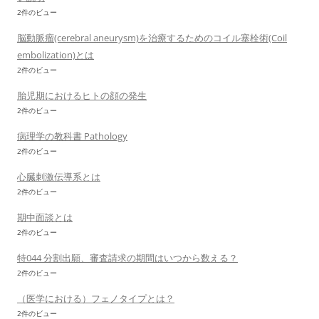
2件のビュー
脳動脈瘤(cerebral aneurysm)を治療するためのコイル塞栓術(Coil
embolization)とは
2件のビュー
胎児期におけるヒトの顔の発生
2件のビュー
病理学の教科書 Pathology
2件のビュー
心臓刺激伝導系とは
2件のビュー
期中面談とは
2件のビュー
特044 分割出願、審査請求の期間はいつから数える？
2件のビュー
（医学における）フェノタイプとは？
2件のビュー