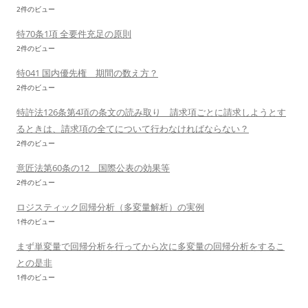
2件のビュー
特70条1項 全要件充足の原則
2件のビュー
特041 国内優先権 期間の数え方？
2件のビュー
特許法126条第4項の条文の読み取り 請求項ごとに請求しようとす
るときは、請求項の全てについて行わなければならない？
2件のビュー
意匠法第60条の12 国際公表の効果等
2件のビュー
ロジスティック回帰分析（多変量解析）の実例
1件のビュー
まず単変量で回帰分析を行ってから次に多変量の回帰分析をするこ
との是非
1件のビュー