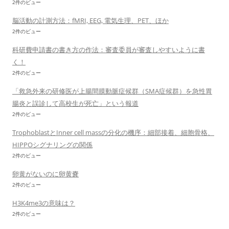
2件のビュー
脳活動の計測方法：fMRI, EEG, 電気生理、PET、ほか
2件のビュー
科研費申請書の書き方の作法：審査委員が審査しやすいように書
く！
2件のビュー
「救急外来の研修医が上腸間膜動脈症候群（SMA症候群）を急性胃
腸炎と誤診して高校生が死亡」という報道
2件のビュー
TrophoblastとInner cell massの分化の機序：細部接着、細胞骨格、
HIPPOシグナリングの関係
2件のビュー
卵黄がないのに卵黄嚢
2件のビュー
H3K4me3の意味は？
2件のビュー