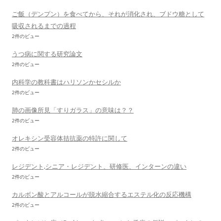
ご飯（デンプン）を食べてから、それが消化され、ブドウ糖として
吸収されるまでの過程
2件のビュー
うつ病に関する研究論文
2件のビュー
内科学の教科書はハリソンかセシルか
2件のビュー
肺の画像所見「すりガラス」の意味は？？
2件のビュー
オレキシン受容体拮抗薬の特許に関して
2件のビュー
レジデント,シニア・レジデント、研修医、インターンの違い
2件のビュー
カルボン酸とアルコールが脱水縮合するエステル化の反応機構
2件のビュー