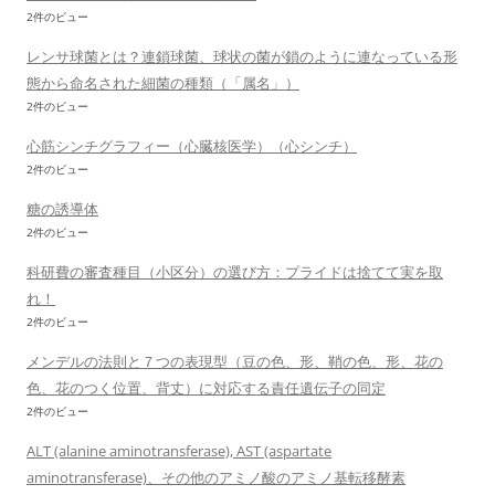
2件のビュー
レンサ球菌とは？連鎖球菌、球状の菌が鎖のように連なっている形
態から命名された細菌の種類（「属名」）
2件のビュー
心筋シンチグラフィー（心臓核医学）（心シンチ）
2件のビュー
糖の誘導体
2件のビュー
科研費の審査種目（小区分）の選び方：プライドは捨てて実を取
れ！
2件のビュー
メンデルの法則と７つの表現型（豆の色、形、鞘の色、形、花の
色、花のつく位置、背丈）に対応する責任遺伝子の同定
2件のビュー
ALT (alanine aminotransferase), AST (aspartate
aminotransferase)、その他のアミノ酸のアミノ基転移酵素