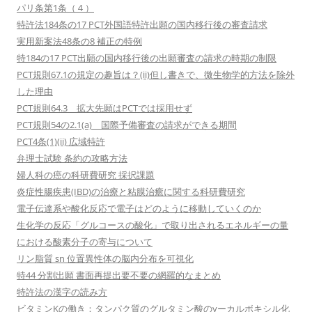
パリ条第1条（４）
特許法184条の17 PCT外国語特許出願の国内移行後の審査請求
実用新案法48条の8 補正の特例
特184の17 PCT出願の国内移行後の出願審査の請求の時期の制限
PCT規則67.1の規定の趣旨は？(ii)但し書きで、微生物学的方法を除外
した理由
PCT規則64.3 拡大先願はPCTでは採用せず
PCT規則54の2.1(a) 国際予備審査の請求ができる期間
PCT4条(1)(ii) 広域特許
弁理士試験 条約の攻略方法
婦人科の癌の科研費研究 採択課題
炎症性腸疾患(IBD)の治療と粘膜治癒に関する科研費研究
電子伝達系や酸化反応で電子はどのように移動していくのか
生化学の反応「グルコースの酸化」で取り出されるエネルギーの量
における酸素分子の寄与について
リン脂質 sn 位置異性体の脳内分布を可視化
特44 分割出願 書面再提出要不要の網羅的なまとめ
特許法の漢字の読み方
ビタミンKの働き：タンパク質のグルタミン酸のγーカルボキシル化