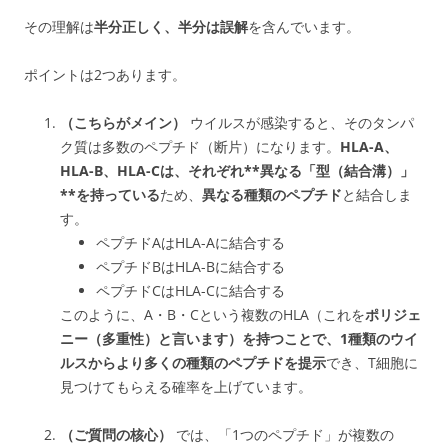
その理解は
半分正しく、半分は誤解
を含んでいます。
ポイントは2つあります。
（こちらがメイン）
ウイルスが感染すると、そのタンパ
ク質は多数のペプチド（断片）になります。
HLA-A、
HLA-B、HLA-Cは、それぞれ**異なる「型（結合溝）」
**を持っている
ため、
異なる種類のペプチド
と結合
しま
す。
ペプチドAはHLA-Aに結合する
ペプチドBはHLA-Bに結合する
ペプチドCはHLA-Cに結合する
このように、A・B・Cという複数のHLA（これを
ポリジェ
ニー（多重性）と言います）を持つことで、
1種類のウイ
ルスからより多くの種類のペプチド
を提示
でき、T細胞に
見つけてもらえる確率を上げています。
（ご質問の核心）
では、「1つのペプチド」が複数の