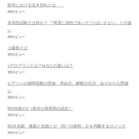
医学における泣き別れとは
4件のビュー
非劣性試験とは何か？「”有意に劣性であった”とはいえない」との違
い
4件のビュー
上級医とは
3件のビュー
γグロブリンとは？Ig Gとの違いは？
3件のビュー
ピアソンの相関係数の意味、求め方、解釈の仕方、ありがちな間違
い
3件のビュー
特038条の3（相当な損害額の認定）
3件のビュー
特39 先願 後願と先願とが「同一の発明」かを判断するロジック
3件のビュー