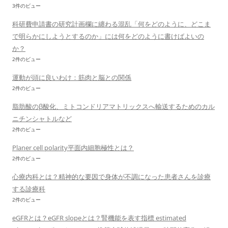
3件のビュー
科研費申請書の研究計画欄に纏わる混乱「何をどのように、どこま
で明らかにしようとするのか」には何をどのように書けばよいの
か？
2件のビュー
運動が頭に良いわけ：筋肉と脳との関係
2件のビュー
脂肪酸のβ酸化、ミトコンドリアマトリックスへ輸送するためのカル
ニチンシャトルなど
2件のビュー
Planer cell polarity平面内細胞極性とは？
2件のビュー
心療内科とは？精神的な要因で身体が不調になった患者さんを診療
する診療科
2件のビュー
eGFRとは？eGFR slopeとは？腎機能を表す指標 estimated