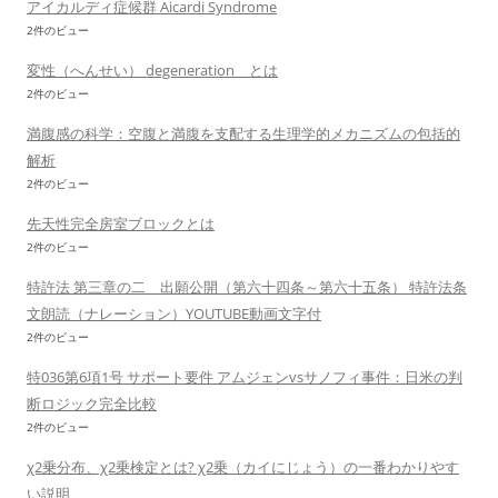
アイカルディ症候群 Aicardi Syndrome
2件のビュー
変性（へんせい） degeneration とは
2件のビュー
満腹感の科学：空腹と満腹を支配する生理学的メカニズムの包括的
解析
2件のビュー
先天性完全房室ブロックとは
2件のビュー
特許法 第三章の二 出願公開（第六十四条～第六十五条） 特許法条
文朗読（ナレーション）YOUTUBE動画文字付
2件のビュー
特036第6項1号 サポート要件 アムジェンvsサノフィ事件：日米の判
断ロジック完全比較
2件のビュー
χ2乗分布、χ2乗検定とは? χ2乗（カイにじょう）の一番わかりやす
い説明