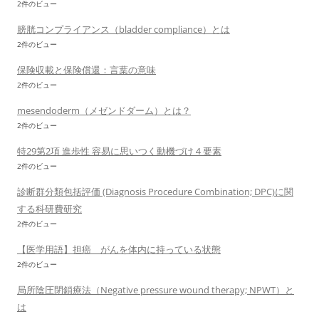
2件のビュー
膀胱コンプライアンス（bladder compliance）とは
2件のビュー
保険収載と保険償還：言葉の意味
2件のビュー
mesendoderm（メゼンドダーム）とは？
2件のビュー
特29第2項 進歩性 容易に思いつく動機づけ４要素
2件のビュー
診断群分類包括評価 (Diagnosis Procedure Combination; DPC)に関
する科研費研究
2件のビュー
【医学用語】担癌 がんを体内に持っている状態
2件のビュー
局所陰圧閉鎖療法（Negative pressure wound therapy; NPWT）と
は