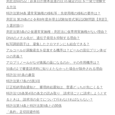
意匠法60の22：起算日が謄本送達の日 vs 確定の日 を一発で理解す
る方法
特許法第94条 通常実施権の移転等：先使用権の移転の要件は？
意匠法 第29条の2 令和8年度弁理士試験短答式筆記試験問題【意匠】
５選択肢(ﾆ)
意匠法第5条の2 仮通常実施権：意匠法に仮専用実施権がない理由？
DNAのメチル化が、遺伝子発現を抑制する理由？
転写調節因子は、凝集したクロマチンにも結合できる？
アルコールが尿酸産生を促進する機序は？ビールの宣伝プリン体ゼ
ロの意義？
アロプリノールがなぜ痛風の薬になるのか、その作用機序は？
50条の2 で審査請求時に知りえたなかった場合が除外される理由
特許法181条の趣旨
特許法第17条の5第3項
訂正拒絶理由通知と、審理終結通知は、普通どっちが先にくる？
特許法126条第4項の条文の読み取り 請求項ごとに請求しようとす
るときは、請求項の全てについて行わなければならない？
特許法第14条と特許法第9条との関係
「条約」足切回避作戦