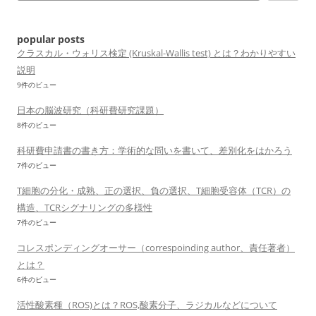
ョ
ン
popular posts
クラスカル・ウォリス検定 (Kruskal-Wallis test) とは？わかりやすい
説明
9件のビュー
日本の脳波研究（科研費研究課題）
8件のビュー
科研費申請書の書き方：学術的な問いを書いて、差別化をはかろう
7件のビュー
T細胞の分化・成熟、正の選択、負の選択、T細胞受容体（TCR）の
構造、TCRシグナリングの多様性
7件のビュー
コレスポンディングオーサー（correspoinding author、責任著者）
とは？
6件のビュー
活性酸素種（ROS)とは？ROS,酸素分子、ラジカルなどについて