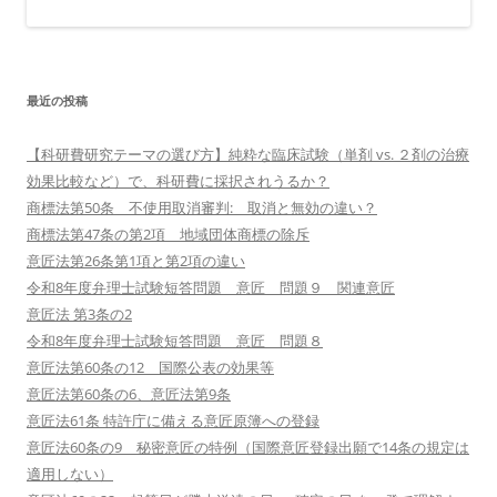
最近の投稿
【科研費研究テーマの選び方】純粋な臨床試験（単剤 vs. ２剤の治療
効果比較など）で、科研費に採択されうるか？
商標法第50条 不使用取消審判: 取消と無効の違い？
商標法第47条の第2項 地域団体商標の除斥
意匠法第26条第1項と第2項の違い
令和8年度弁理士試験短答問題 意匠 問題９ 関連意匠
意匠法 第3条の2
令和8年度弁理士試験短答問題 意匠 問題８
意匠法第60条の12 国際公表の効果等
意匠法第60条の6、意匠法第9条
意匠法61条 特許庁に備える意匠原簿への登録
意匠法60条の9 秘密意匠の特例（国際意匠登録出願で14条の規定は
適用しない）