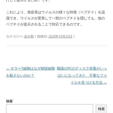
これにより、免疫系はウイルスの様々な特徴（ペプチド）を認
識でき、ウイルスが変異して一部のペプチドを隠しても、他の
ペプチドが提示されることで対応できるのです。
カテゴリー:
未分類
| 投稿日:
2025年10月22日
|
投
←
キラーT細胞はなぜ樹状細胞
職場のPCのディスク容量がいっ
稿
を殺さないのか？
ぱいになってきた 不要なファ
ナ
イルを見つける方法
→
ビ
ゲ
検索
ー
検索
シ