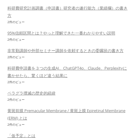
科研費研究計画調書（申請書）研究者の遂行能力（業績欄）の書き
方
2件のビュー
95%信頼区間とは？やっと理解できた一番わかりやすい説明
2件のビュー
非常勤講師や外部セミナー講師を依頼するときの委嘱状の書き方
2件のビュー
科研費申請書を３つの生成AI、ChatGPT4o、Claude、Perplexityに
書かせたら、驚くほど違う結果に
2件のビュー
ペラグラ撲滅の歴史的経緯
2件のビュー
黄斑前膜 Premacular Membrane / 黄斑上膜 Epiretinal Membrane
(ERM) とは
2件のビュー
「仮予定」とは