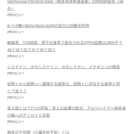
Glomerular Filtration Rate（推算糸球体濾過量）の時間的変化（傾
き）
2件のビュー
α-リポ酸 (alpha-lipoic acid)の強力な抗酸化作用
2件のビュー
解糖系、TCA回路、電子伝達系で産生されるATPの総数は38分子？
36？34？32？31？30？28？
2件のビュー
システイン、ホモシステイン、ホモシスチン、メチオニンの構造
2件のビュー
状態ｎから状態ｎへ遷移する確率は、状態ｎに存在する確率と同
じ？違う？
2件のビュー
老人斑とは？2つの意味：老人の皮膚の斑点、アルツハイマー病患者
の脳へのアミロイド沈着
2件のビュー
胸骨正中切開（心臓外科手術）とは