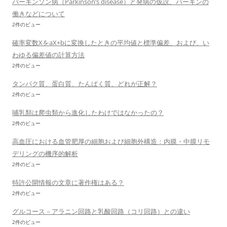
パーキンソン病（Parkinson’s disease）と発病の仮説、パーキンの
働きなどについて
2件のビュー
確率変数XをaX+bに変換したときの平均値と標準偏差、および、い
わゆる偏差値の計算方法
2件のビュー
タンパク質、蛋白質、たんぱく質、どれが正解？
2件のビュー
哺乳類は爬虫類から進化したわけではなかったの？
2件のビュー
高血圧における血管肥厚の細胞および細胞外構造：内膜・中膜リモ
デリングの機序的解析
2件のビュー
特許公開情報の文章に著作権はある？
2件のビュー
グルコース－アラニン回路と乳酸回路（コリ回路）との違い
2件のビュー