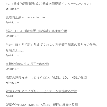
PCI（経皮的冠動脈形成術/経皮的冠動脈インターベンション）
3件のビュー
癒着防止剤 adhesion barrier
3件のビュー
脳波（EEG）測定装置（脳波計）臨床研究用
3件のビュー
当たり前すぎて誰も教えてくれない科研費申請書の書き方の作法、
暗黙のルール
3件のビュー
有機化合物の中の原子の酸化数
3件のビュー
脂質の運搬方法：キロミクロン、VLDL、LDL、HDLの役割
3件のビュー
対面＋ZOOMハイブリッドセミナーを実施する方法
3件のビュー
製薬会社のMA（Medical Affairs）部門の機能と役割