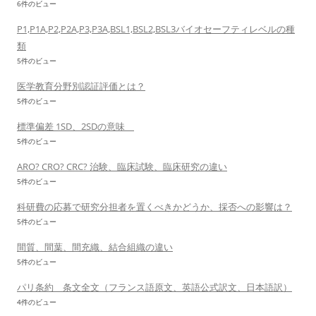
6件のビュー
P1,P1A,P2,P2A,P3,P3A,BSL1,BSL2,BSL3バイオセーフティレベルの種
類
5件のビュー
医学教育分野別認証評価とは？
5件のビュー
標準偏差 1SD、2SDの意味
5件のビュー
ARO? CRO? CRC? 治験、臨床試験、臨床研究の違い
5件のビュー
科研費の応募で研究分担者を置くべきかどうか、採否への影響は？
5件のビュー
間質、間葉、間充織、結合組織の違い
5件のビュー
パリ条約 条文全文（フランス語原文、英語公式訳文、日本語訳）
4件のビュー