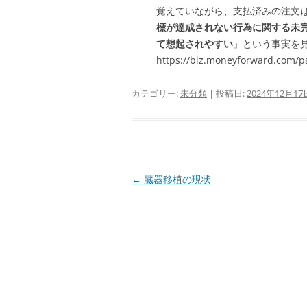
覚えていながら、支払済みの注文
標が達成されない行為に関する未
て想起されやすい
」という事実を
https://biz.moneyforward.com/pa
カテゴリー:
未分類
| 投稿日:
2024年12月17
投
←
臓器移植の現状
稿
ナ
ビ
ゲ
ー
シ