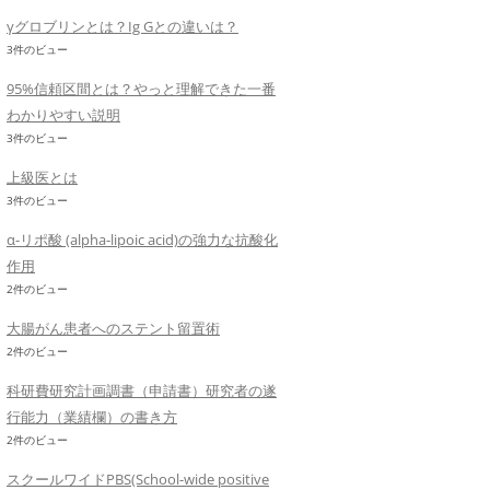
γグロブリンとは？Ig Gとの違いは？
3件のビュー
95%信頼区間とは？やっと理解できた一番
わかりやすい説明
3件のビュー
上級医とは
3件のビュー
α-リポ酸 (alpha-lipoic acid)の強力な抗酸化
作用
2件のビュー
大腸がん患者へのステント留置術
2件のビュー
科研費研究計画調書（申請書）研究者の遂
行能力（業績欄）の書き方
2件のビュー
スクールワイドPBS(School-wide positive