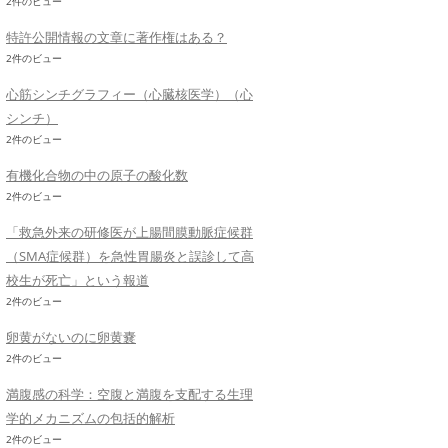
2件のビュー
特許公開情報の文章に著作権はある？
2件のビュー
心筋シンチグラフィー（心臓核医学）（心
シンチ）
2件のビュー
有機化合物の中の原子の酸化数
2件のビュー
「救急外来の研修医が上腸間膜動脈症候群
（SMA症候群）を急性胃腸炎と誤診して高
校生が死亡」という報道
2件のビュー
卵黄がないのに卵黄嚢
2件のビュー
満腹感の科学：空腹と満腹を支配する生理
学的メカニズムの包括的解析
2件のビュー