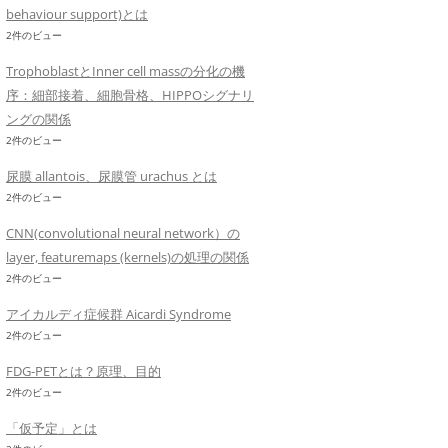
behaviour support)とは
2件のビュー
TrophoblastとInner cell massの分化の機
序：細部接着、細胞骨格、HIPPOシグナリ
ングの関係
2件のビュー
尿膜 allantois、尿膜管 urachus とは
2件のビュー
CNN(convolutional neural network）の
layer, featuremaps (kernels)の処理の関係
2件のビュー
アイカルディ症候群 Aicardi Syndrome
2件のビュー
FDG-PETとは？原理、目的
2件のビュー
「仮予定」とは