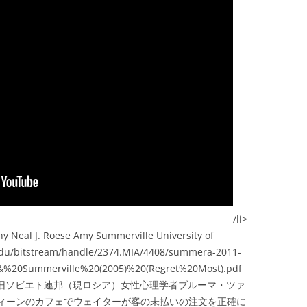
/li>
hy Neal J. Roese Amy Summerville University of
h.edu/bitstream/handle/2374.MIA/4408/summera-2011-
&%20Summerville%20(2005)%20(Regret%20Most).pdf
、旧ソビエト連邦（現ロシア）女性心理学者ブルーマ・ツァ
nik)：ウィーンのカフェでウェイターが客の未払いの注文を正確に