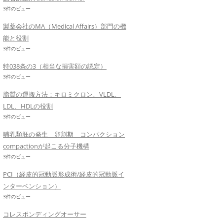
3件のビュー
製薬会社のMA（Medical Affairs）部門の機
能と役割
3件のビュー
特038条の3（相当な損害額の認定）
3件のビュー
脂質の運搬方法：キロミクロン、VLDL、
LDL、HDLの役割
3件のビュー
哺乳類胚の発生 卵割期 コンパクション
compactionが起こる分子機構
3件のビュー
PCI（経皮的冠動脈形成術/経皮的冠動脈イ
ンターベンション）
3件のビュー
コレスポンディングオーサー