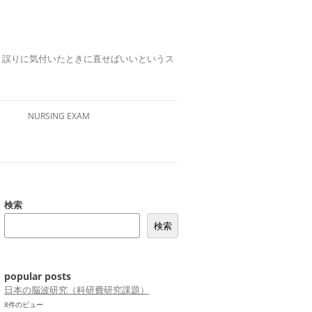
誤りは、誤りに気付いたときに直せばいいというス
NURSING EXAM
検索
検索
popular posts
日本の脳波研究（科研費研究課題）
8件のビュー