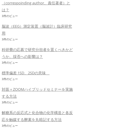
（correspoinding author、責任著者）と
は？
3件のビュー
脳波（EEG）測定装置（脳波計）臨床研究
用
3件のビュー
科研費の応募で研究分担者を置くべきかど
うか、採否への影響は？
3件のビュー
標準偏差 1SD、2SDの意味
3件のビュー
対面＋ZOOMハイブリッドセミナーを実施
する方法
3件のビュー
解糖系の反応式と化合物の化学構造と各反
応を触媒する酵素を丸暗記する方法
3件のビュー