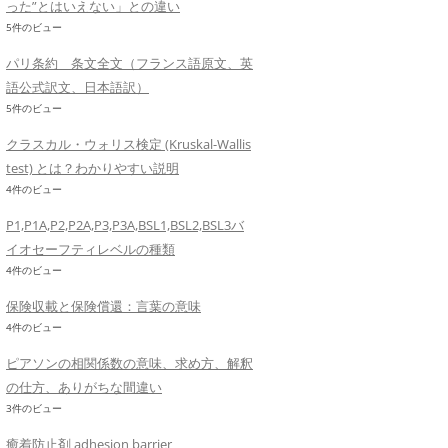
った”とはいえない」との違い
5件のビュー
パリ条約 条文全文（フランス語原文、英
語公式訳文、日本語訳）
5件のビュー
クラスカル・ウォリス検定 (Kruskal-Wallis
test) とは？わかりやすい説明
4件のビュー
P1,P1A,P2,P2A,P3,P3A,BSL1,BSL2,BSL3バ
イオセーフティレベルの種類
4件のビュー
保険収載と保険償還：言葉の意味
4件のビュー
ピアソンの相関係数の意味、求め方、解釈
の仕方、ありがちな間違い
3件のビュー
癒着防止剤 adhesion barrier