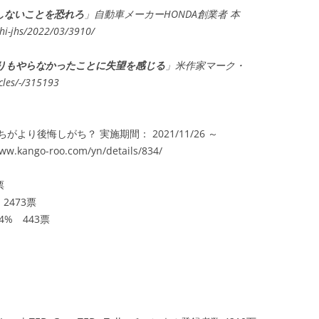
しないことを恐れろ
」自動車メーカーHONDA創業者 本
i-jhs/2022/03/3910/
よりもやらなかったことに失望を感じる
」米作家マーク・
les/-/315193
り後悔しがち？ 実施期間： 2021/11/26 ～
.kango-roo.com/yn/details/834/
票
2473票
4% 443票