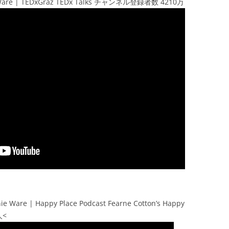
ie Ware | TEDxGraz TEDx Talks チャンネル登録者数 4210万
ie Ware | Happy Place Podcast Fearne Cotton’s Happy
人<