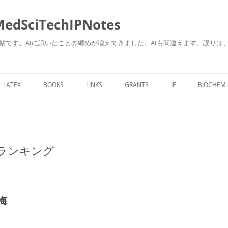
ciTechIPNotes
自身のための勉強帖です。AIに訊いたことの纏めが増えてきました。AIも間違えます。
コ
ン
LATEX
BOOKS
LINKS
GRANTS
IF
BIOCHEM
テ
ン
ツ
へ
ス
キ
ッ
プ
ランキング
悔