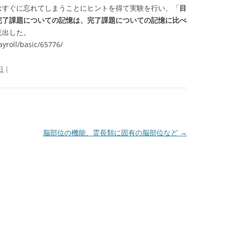
はすぐに忘れてしまうことにヒントを得て実験を行い、「
目
完了課題についての記憶は、完了課題についての記憶に比べ
見出した。
yroll/basic/65776/
日
|
脳部位の機能、霊長類に固有の脳部位など
→