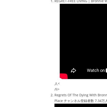
REGRET-FREE LIVING | Bronn
人<
/li>
Regrets Of The Dying With Bronn
Place チャンネル登録者数 7.34万