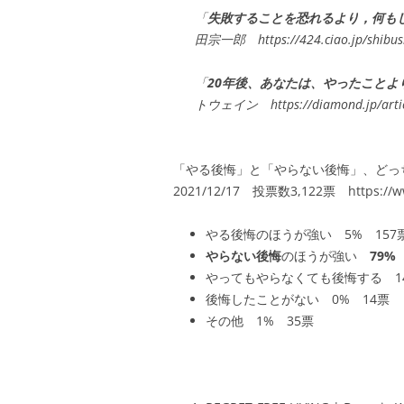
「
失敗することを恐れるより，何も
田宗一郎 https://424.ciao.jp/shibush
「
20年後、あなたは、やったこと
トウェイン https://diamond.jp/artic
「やる後悔」と「やらない後悔」、どっちがよ
2021/12/17 投票数3,122票 https://www
やる後悔のほうが強い
5% 157
やらない後悔
のほうが強い
79%
やってもやらなくても後悔する
1
後悔したことがない
0% 14票
その他
1% 35票