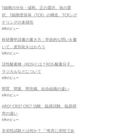
T細胞の分化・成熟、正の選択、負の選
択、T細胞受容体（TCR）の構造、TCRシグ
ナリングの多様性
8件のビュー
科研費申請書の書き方：学術的な問いを書
いて、差別化をはかろう
6件のビュー
活性酸素種（ROS)とは？ROS,酸素分子、
ラジカルなどについて
6件のビュー
間質、間葉、間充織、結合組織の違い
6件のビュー
ARO? CRO? CRC? 治験、臨床試験、臨床研
究の違い
5件のビュー
非劣性試験とは何か？「”有意に劣性であ