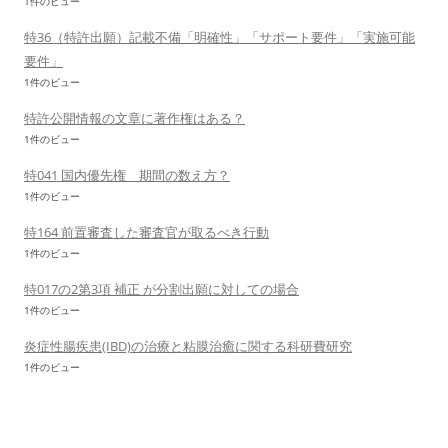
1件のビュー
特36（特許出願）記載不備「明確性」「サポート要件」「実施可能
要件」
1件のビュー
特許公開情報の文章に著作権はある？
1件のビュー
特041 国内優先権 期間の数え方？
1件のビュー
特164 前置審査した審査官が取るべき行動
1件のビュー
特017の2第3項 補正 が分割出願に対しての場合
1件のビュー
炎症性腸疾患(IBD)の治療と粘膜治癒に関する科研費研究
1件のビュー