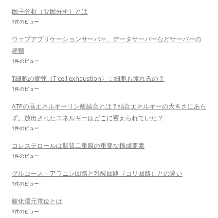
因子分析（要因分析）とは
1件のビュー
ウェブアプリケーションサーバー、データサーバーなどサーバーの
種類
1件のビュー
T細胞の疲弊（T cell exhaustion）：細胞も疲れるの？
1件のビュー
ATPの高エネルギーリン酸結合とは？結合エネルギーの大きさにあら
ず。放出されたエネルギーはどこに蓄えられていた？
1件のビュー
コレステロールは脂質二重膜の重要な構成要素
1件のビュー
グルコース－アラニン回路と乳酸回路（コリ回路）との違い
1件のビュー
酸化還元電位とは
1件のビュー