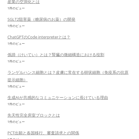
産業の空洞化とは
1件のビュー
SGLT2阻害薬（糖尿病のお薬）の開発
1件のビュー
ChatGPTのCode interpreterとは？
1件のビュー
係蹄（けいてい）とは？腎臓の微細構造における役割
1件のビュー
ランゲルハンス細胞とは？皮膚に常在する樹状細胞（免疫系の抗原
提示細胞）
1件のビュー
生成AIが共感的なコミュニケーションに長けている理由
1件のビュー
先天性完全房室ブロックとは
1件のビュー
PCT出願と各国移行、審査請求との関係