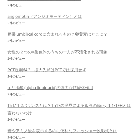
2件のビュー
angiomotin（アンジオモーティン）とは
2件のビュー
臍帯 umbllical cordに含まれるもの？卵黄嚢はどこに？
2件のビュー
女性の２つのX染色体のうちの一方が不活化される現象
2件のビュー
PCT規則64.3 拡大先願はPCTでは採用せず
2件のビュー
α-リポ酸 (alpha-lipoic acid)の強力な抗酸化作用
2件のビュー
Th1/Th2バランスとは？Th17の発見による仮説の修正, Th1/TFHとは
言わないわけ
2件のビュー
糖やアミノ酸を表示するのに便利なフィッシャー投影式とは
2件のビュー