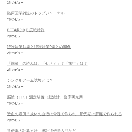
2件のビュー
臨床医学雑誌のトップジャーナル
2件のビュー
PCT4条(1)(ii) 広域特許
2件のビュー
特許法第14条と特許法第9条との関係
2件のビュー
「施策」の読みは、「せさく」？「施行」は？
2件のビュー
シングルアーム試験とは？
2件のビュー
脳波（EEG）測定装置（脳波計）臨床研究用
2件のビュー
造血の場所？成体の血液は骨髄で作られ、胎児期は肝臓で作られる
2件のビュー
遺伝率の計算方法、統計遺伝学入門など