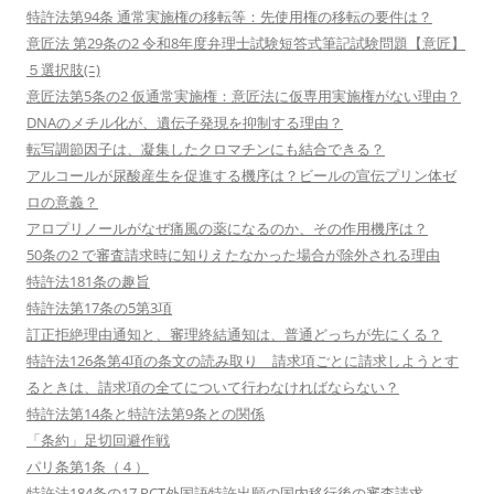
特許法第94条 通常実施権の移転等：先使用権の移転の要件は？
意匠法 第29条の2 令和8年度弁理士試験短答式筆記試験問題【意匠】
５選択肢(ﾆ)
意匠法第5条の2 仮通常実施権：意匠法に仮専用実施権がない理由？
DNAのメチル化が、遺伝子発現を抑制する理由？
転写調節因子は、凝集したクロマチンにも結合できる？
アルコールが尿酸産生を促進する機序は？ビールの宣伝プリン体ゼ
ロの意義？
アロプリノールがなぜ痛風の薬になるのか、その作用機序は？
50条の2 で審査請求時に知りえたなかった場合が除外される理由
特許法181条の趣旨
特許法第17条の5第3項
訂正拒絶理由通知と、審理終結通知は、普通どっちが先にくる？
特許法126条第4項の条文の読み取り 請求項ごとに請求しようとす
るときは、請求項の全てについて行わなければならない？
特許法第14条と特許法第9条との関係
「条約」足切回避作戦
パリ条第1条（４）
特許法184条の17 PCT外国語特許出願の国内移行後の審査請求