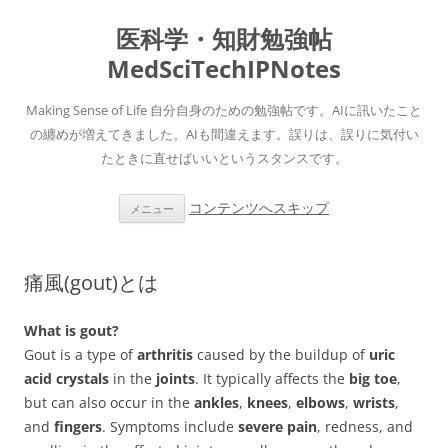
医科学・知財勉強帖
MedSciTechIPNotes
Making Sense of Life 自分自身のための勉強帖です。AIに訊いたこと
の纏めが増えてきました。AIも間違えます。誤りは、誤りに気付い
たときに直せばいいというスタンスです。
コンテンツへスキップ
メニュー
痛風(gout)とは
What is gout?
Gout is a type of
arthritis
caused by the buildup of
uric
acid crystals
in the
joints
. It typically affects the
big toe
,
but can also occur in the
ankles
,
knees
,
elbows
,
wrists
,
and
fingers
. Symptoms include
severe pain
, redness, and