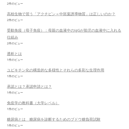
2件のビュー
高校生物で習う「アクチビン＝中胚葉誘導物質」は正しいのか？
2件のビュー
受動免疫（母子免疫）：母親の血液中のIgGが胎児の血液中に入れる
仕組み
2件のビュー
透析とは
1件のビュー
ユビキチン化の構造的な多様性とそれらの多彩な生理作用
1件のビュー
承認とは？承認申請とは？
1件のビュー
免疫学の教科書（大学レベル）
1件のビュー
糖尿病とは 糖尿病を診断するためのブドウ糖負荷試験
1件のビュー