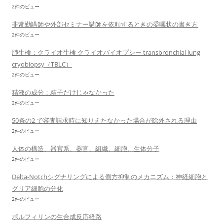
2件のビュー
非常勤講師や外部セミナー講師を依頼するときの委嘱状の書き方
2件のビュー
肺生検：クライオ生検 クライオバイオプシー transbronchial lung
cryobiopsy（TBLC）
2件のビュー
精液の成分：精子だけじゃなかった
2件のビュー
50条の2 で審査請求時に知りえたなかった場合が除外される理由
2件のビュー
人体の構造、器官系、器官、組織、細胞、生体分子
2件のビュー
Delta-Notchシグナリングによる側方抑制のメカニズム：神経細胞と
グリア細胞の分化
2件のビュー
ポルフィリンの生合成反応経路