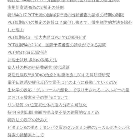
実用新案法48条の8 補正の特例
特184の17 PCT出願の国内移行後の出願審査の請求の時期の制限
PCT規則67.1の規定の趣旨は？(ii)但し書きで、微生物学的方法を除外
した理由
PCT規則64.3 拡大先願はPCTでは採用せず
PCT規則54の2.1(a) 国際予備審査の請求ができる期間
PCT4条(1)(ii) 広域特許
弁理士試験 条約の攻略方法
婦人科の癌の科研費研究 採択課題
炎症性腸疾患(IBD)の治療と粘膜治癒に関する科研費研究
電子伝達系や酸化反応で電子はどのように移動していくのか
生化学の反応「グルコースの酸化」で取り出されるエネルギーの量
における酸素分子の寄与について
リン脂質 sn 位置異性体の脳内分布を可視化
特44 分割出願 書面再提出要不要の網羅的なまとめ
特許法の漢字の読み方
ビタミンKの働き：タンパク質のグルタミン酸のγーカルボキシル化
酵素の補酵素として