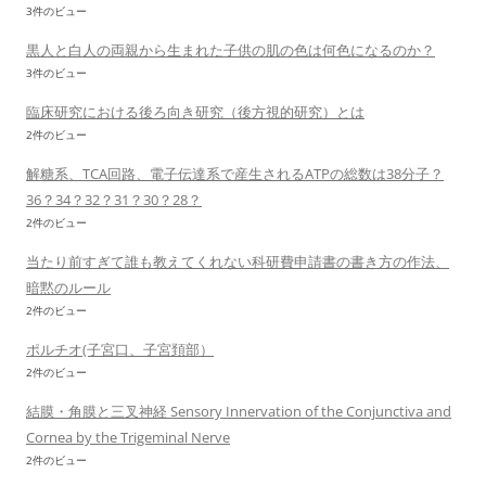
3件のビュー
黒人と白人の両親から生まれた子供の肌の色は何色になるのか？
3件のビュー
臨床研究における後ろ向き研究（後方視的研究）とは
2件のビュー
解糖系、TCA回路、電子伝達系で産生されるATPの総数は38分子？
36？34？32？31？30？28？
2件のビュー
当たり前すぎて誰も教えてくれない科研費申請書の書き方の作法、
暗黙のルール
2件のビュー
ポルチオ(子宮口、子宮頚部）
2件のビュー
結膜・角膜と三叉神経 Sensory Innervation of the Conjunctiva and
Cornea by the Trigeminal Nerve
2件のビュー