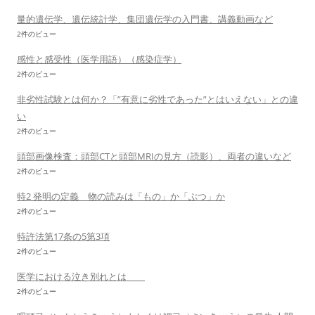
量的遺伝学、遺伝統計学、集団遺伝学の入門書、講義動画など
2件のビュー
感性と感受性（医学用語）（感染症学）
2件のビュー
非劣性試験とは何か？「”有意に劣性であった”とはいえない」との違
い
2件のビュー
頭部画像検査：頭部CTと頭部MRIの見方（読影）、両者の違いなど
2件のビュー
特2 発明の定義 物の読みは「もの」か「ぶつ」か
2件のビュー
特許法第17条の5第3項
2件のビュー
医学における泣き別れとは
2件のビュー