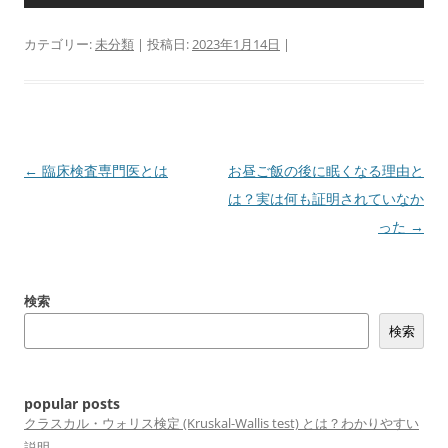
カテゴリー:
未分類
| 投稿日:
2023年1月14日
|
投
←
臨床検査専門医とは
お昼ご飯の後に眠くなる理由と
稿
は？実は何も証明されていなか
ナ
った
→
ビ
ゲ
検索
ー
検索
シ
ョ
ン
popular posts
クラスカル・ウォリス検定 (Kruskal-Wallis test) とは？わかりやすい
説明