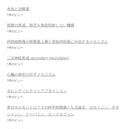
水虫と治療薬
1件のビュー
胎盤の形成、胎児を免疫拒絶しない機構
1件のビュー
内部細胞塊が胚盤葉上層と原始内胚葉に分化するメカニズム
1件のビュー
二次神経形成 secondary neurulation
1件のビュー
心臓の発生の分子メカニズム
1件のビュー
セレンディピティとアブダクション
1件のビュー
幸せホルモンとは？その科学的根拠となる論文 セロトニン、オキ
シトシン、ドーパミン、エンドルフィン
1件のビュー