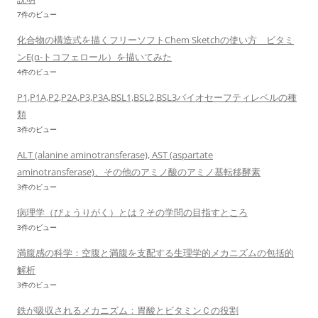
7件のビュー
化合物の構造式を描くフリーソフトChem Sketchの使い方 ビタミ
ンE(α-トコフェロール）を描いてみた
4件のビュー
P1,P1A,P2,P2A,P3,P3A,BSL1,BSL2,BSL3バイオセーフティレベルの種
類
3件のビュー
ALT (alanine aminotransferase), AST (aspartate
aminotransferase)、その他のアミノ酸のアミノ基転移酵素
3件のビュー
病理学（びょうりがく）とは？その学問の目指すところ
3件のビュー
満腹感の科学：空腹と満腹を支配する生理学的メカニズムの包括的
解析
3件のビュー
鉄が吸収されるメカニズム：胃酸とビタミンＣの役割