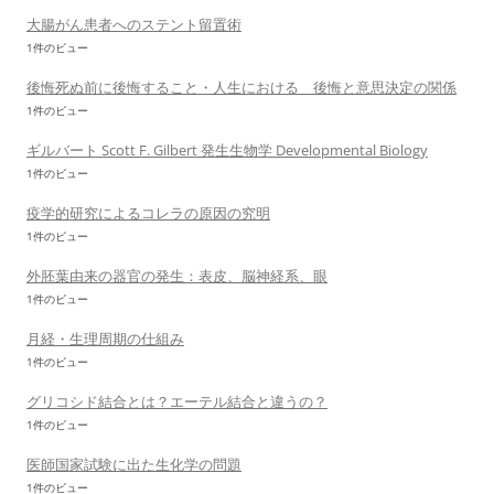
大腸がん患者へのステント留置術
1件のビュー
後悔死ぬ前に後悔すること・人生における 後悔と意思決定の関係
1件のビュー
ギルバート Scott F. Gilbert 発生生物学 Developmental Biology
1件のビュー
疫学的研究によるコレラの原因の究明
1件のビュー
外胚葉由来の器官の発生：表皮、脳神経系、眼
1件のビュー
月経・生理周期の仕組み
1件のビュー
グリコシド結合とは？エーテル結合と違うの？
1件のビュー
医師国家試験に出た生化学の問題
1件のビュー