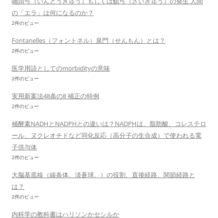
咽頭弓（いんとうきゅう）もしくは鰓弓（さいきゅう）の発生 人間
の「エラ」は何になるのか？
2件のビュー
Fontanelles（フォントネル）泉門（せんもん）とは？
2件のビュー
医学用語としてのmorbidityの意味
2件のビュー
実用新案法48条の8 補正の特例
2件のビュー
補酵素NADHとNADPHとの違いは？NADPHは、脂肪酸、コレステロ
ール、ヌクレオチドなど同化反応（高分子の生合成）で使われる電
子供与体
2件のビュー
大脳基底核（線条体、淡蒼球、）の役割、直接経路、関節経路と
は？
2件のビュー
内科学の教科書はハリソンかセシルか