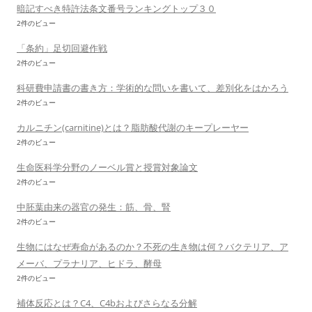
暗記すべき特許法条文番号ランキングトップ３０
2件のビュー
「条約」足切回避作戦
2件のビュー
科研費申請書の書き方：学術的な問いを書いて、差別化をはかろう
2件のビュー
カルニチン(carnitine)とは？脂肪酸代謝のキープレーヤー
2件のビュー
生命医科学分野のノーベル賞と授賞対象論文
2件のビュー
中胚葉由来の器官の発生：筋、骨、腎
2件のビュー
生物にはなぜ寿命があるのか？不死の生き物は何？バクテリア、ア
メーバ、プラナリア、ヒドラ、酵母
2件のビュー
補体反応とは？C4、C4bおよびさらなる分解