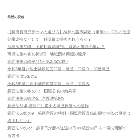
最近の投稿
【科研費研究テーマの選び方】純粋な臨床試験（単剤 vs. ２剤の治療
効果比較など）で、科研費に採択されうるか？
商標法第50条 不使用取消審判: 取消と無効の違い？
商標法第47条の第2項 地域団体商標の除斥
意匠法第26条第1項と第2項の違い
令和8年度弁理士試験短答問題 意匠 問題９ 関連意匠
意匠法 第3条の2
令和8年度弁理士試験短答問題 意匠 問題８
意匠法第60条の12 国際公表の効果等
意匠法第60条の6、意匠法第9条
意匠法61条 特許庁に備える意匠原簿への登録
意匠法60条の9 秘密意匠の特例（国際意匠登録出願で14条の規定は
適用しない）
意匠法60の22：起算日が謄本送達の日 vs 確定の日 を一発で理解す
る方法