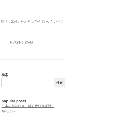
誤りは、誤りに気付いたときに直せばいいというス
NURSING EXAM
検索
検索
popular posts
日本の脳波研究（科研費研究課題）
7件のビュー