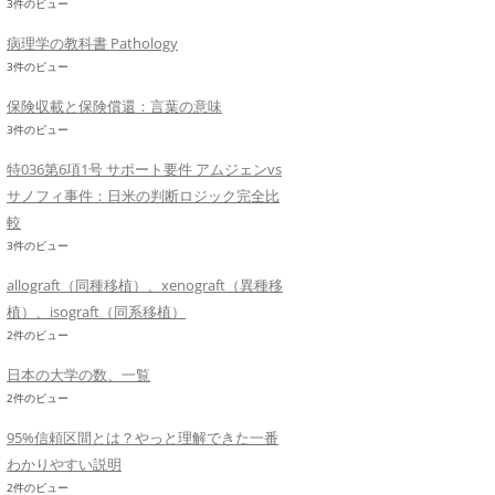
3件のビュー
病理学の教科書 Pathology
3件のビュー
保険収載と保険償還：言葉の意味
3件のビュー
特036第6項1号 サポート要件 アムジェンvs
サノフィ事件：日米の判断ロジック完全比
較
3件のビュー
allograft（同種移植）、xenograft（異種移
植）、isograft（同系移植）
2件のビュー
日本の大学の数、一覧
2件のビュー
95%信頼区間とは？やっと理解できた一番
わかりやすい説明
2件のビュー