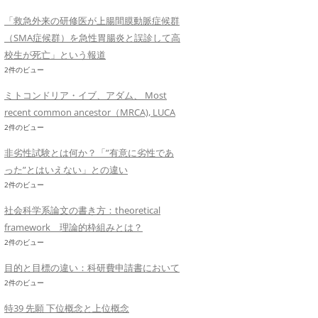
「救急外来の研修医が上腸間膜動脈症候群
（SMA症候群）を急性胃腸炎と誤診して高
校生が死亡」という報道
2件のビュー
ミトコンドリア・イブ、アダム、 Most
recent common ancestor（MRCA), LUCA
2件のビュー
非劣性試験とは何か？「”有意に劣性であ
った”とはいえない」との違い
2件のビュー
社会科学系論文の書き方：theoretical
framework 理論的枠組みとは？
2件のビュー
目的と目標の違い：科研費申請書において
2件のビュー
特39 先願 下位概念と上位概念