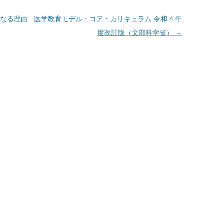
なる理由
医学教育モデル・コア・カリキュラム 令和 4 年
度改訂版（文部科学省）
→