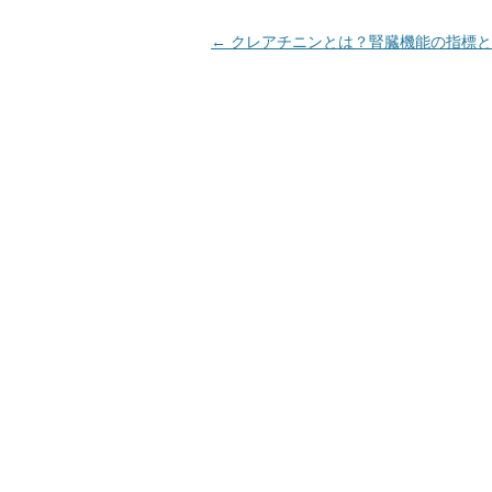
投
←
クレアチニンとは？腎臓機能の指標と
稿
ナ
ビ
ゲ
ー
シ
ョ
ン