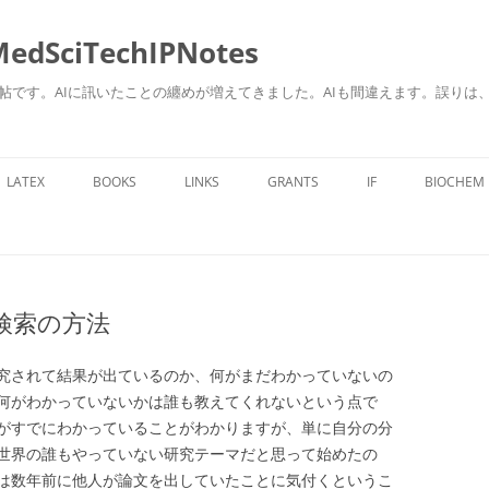
ciTechIPNotes
自身のための勉強帖です。AIに訊いたことの纏めが増えてきました。AIも間違えます。
コ
ン
LATEX
BOOKS
LINKS
GRANTS
IF
BIOCHEM
テ
ン
ツ
へ
ス
キ
ッ
プ
検索の方法
究されて結果が出ているのか、何がまだわかっていないの
何がわかっていないかは誰も教えてくれないという点で
がすでにわかっていることがわかりますが、単に自分の分
世界の誰もやっていない研究テーマだと思って始めたの
は数年前に他人が論文を出していたことに気付くというこ