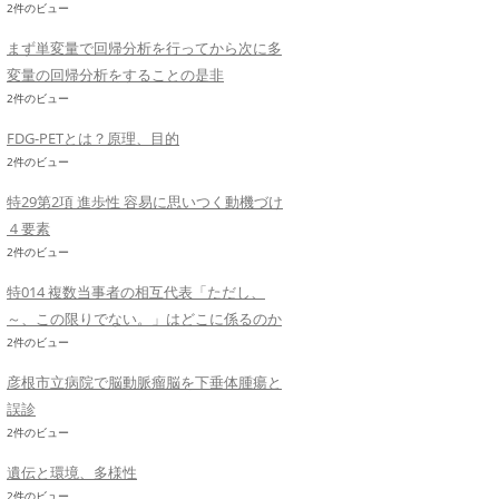
2件のビュー
まず単変量で回帰分析を行ってから次に多
変量の回帰分析をすることの是非
2件のビュー
FDG-PETとは？原理、目的
2件のビュー
特29第2項 進歩性 容易に思いつく動機づけ
４要素
2件のビュー
特014 複数当事者の相互代表「ただし、
～、この限りでない。」はどこに係るのか
2件のビュー
彦根市立病院で脳動脈瘤脳を下垂体腫瘍と
誤診
2件のビュー
遺伝と環境、多様性
2件のビュー