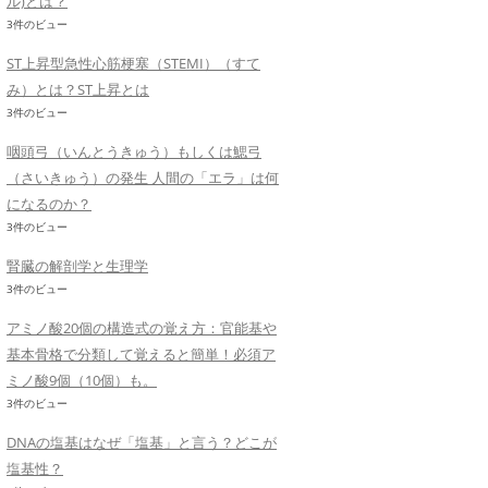
ル)とは？
3件のビュー
ST上昇型急性心筋梗塞（STEMI）（すて
み）とは？ST上昇とは
3件のビュー
咽頭弓（いんとうきゅう）もしくは鰓弓
（さいきゅう）の発生 人間の「エラ」は何
になるのか？
3件のビュー
腎臓の解剖学と生理学
3件のビュー
アミノ酸20個の構造式の覚え方：官能基や
基本骨格で分類して覚えると簡単！必須ア
ミノ酸9個（10個）も。
3件のビュー
DNAの塩基はなぜ「塩基」と言う？どこが
塩基性？