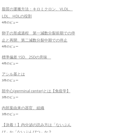
脂質の運搬方法：キロミクロン、VLDL、
LDL、HDLの役割
4件のビュー
卵子の形成過程 第一減数分裂前期での停
止と再開、第二減数分裂中期での停止
4件のビュー
標準偏差 1SD、2SDの意味
4件のビュー
アシル基とは
3件のビュー
胚中心(germinal center)とは【免疫学】
3件のビュー
内胚葉由来の器官、組織
3件のビュー
【決着！】内分泌の読み方は「ないぶん
ぴ」か「ないぶんぴつ」か？