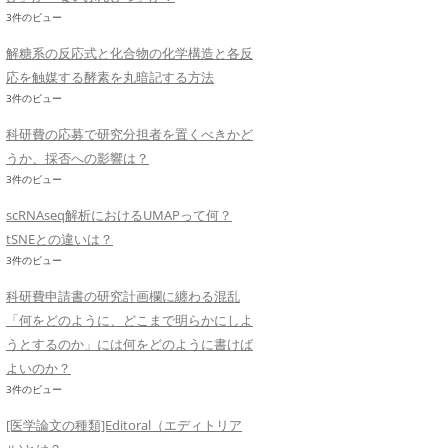
3件のビュー
解糖系の反応式と化合物の化学構造と各反
応を触媒する酵素を丸暗記する方法
3件のビュー
科研費の応募で研究分担者を置くべきかど
うか、採否への影響は？
3件のビュー
scRNAseq解析におけるUMAPって何？
tSNEとの違いは？
3件のビュー
科研費申請書の研究計画欄に纏わる混乱
「何をどのように、どこまで明らかにしよ
うとするのか」には何をどのように書けば
よいのか？
3件のビュー
[医学論文の種類]Editoral（エディトリア