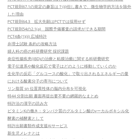
PCT規則67.1の規定の趣旨は？(ii)但し書きで、微生物学的方法を除外
した理由
PCT規則64.3 拡大先願はPCTでは採用せず
PCT規則54の2.1(a) 国際予備審査の請求ができる期間
PCT4条(1)(ii) 広域特許
弁理士試験 条約の攻略方法
婦人科の癌の科研費研究 採択課題
炎症性腸疾患(IBD)の治療と粘膜治癒に関する科研費研究
電子伝達系や酸化反応で電子はどのように移動していくのか
生化学の反応「グルコースの酸化」で取り出されるエネルギーの量
における酸素分子の寄与について
リン脂質 sn 位置異性体の脳内分布を可視化
特44 分割出願 書面再提出要不要の網羅的なまとめ
特許法の漢字の読み方
ビタミンKの働き：タンパク質のグルタミン酸のγーカルボキシル化
酵素の補酵素として
特許出願書類作成支援AIサービス
新生児メレナとは