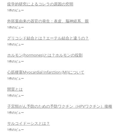
疫学的研究によるコレラの原因の究明
1件のビュー
外胚葉由来の器官の発生：表皮、脳神経系、眼
1件のビュー
グリコシド結合とは？エーテル結合と違うの？
1件のビュー
ホルモン(hormones)とは？ホルモンの役割
1件のビュー
心筋梗塞Myocardial Infarction (MI)について
1件のビュー
間質とは
1件のビュー
子宮頸がん予防のための予防ワクチン（HPVワクチン）接種
1件のビュー
サルコイドーシスとは？
1件のビュー