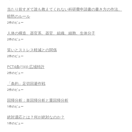
当たり前すぎて誰も教えてくれない科研費申請書の書き方の作法、
暗黙のルール
2件のビュー
人体の構造、器官系、器官、組織、細胞、生体分子
2件のビュー
笑いとストレス軽減との関係
2件のビュー
PCT4条(1)(ii) 広域特許
2件のビュー
「条約」足切回避作戦
2件のビュー
回帰分析：単回帰分析と重回帰分析
1件のビュー
絶対適応とは？何が絶対なのか？
1件のビュー