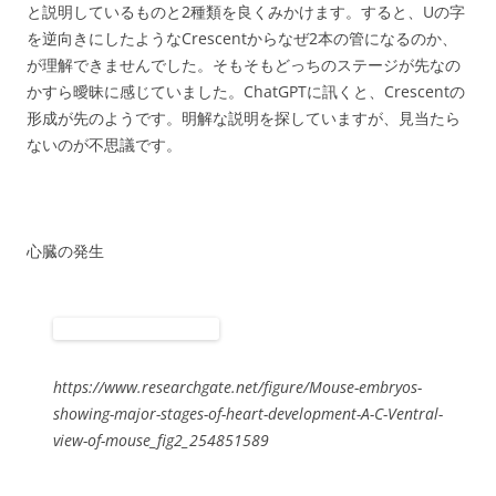
と説明しているものと2種類を良くみかけます。すると、Uの字
を逆向きにしたようなCrescentからなぜ2本の管になるのか、
が理解できませんでした。そもそもどっちのステージが先なの
かすら曖昧に感じていました。ChatGPTに訊くと、Crescentの
形成が先のようです。明解な説明を探していますが、見当たら
ないのが不思議です。
心臓の発生
https://www.researchgate.net/figure/Mouse-embryos-
showing-major-stages-of-heart-development-A-C-Ventral-
view-of-mouse_fig2_254851589