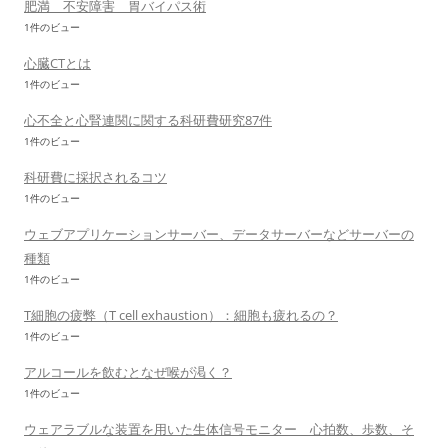
肥満 不安障害 胃バイパス術
1件のビュー
心臓CTとは
1件のビュー
心不全と心腎連関に関する科研費研究87件
1件のビュー
科研費に採択されるコツ
1件のビュー
ウェブアプリケーションサーバー、データサーバーなどサーバーの
種類
1件のビュー
T細胞の疲弊（T cell exhaustion）：細胞も疲れるの？
1件のビュー
アルコールを飲むとなぜ喉が渇く？
1件のビュー
ウェアラブルな装置を用いた生体信号モニター 心拍数、歩数、そ