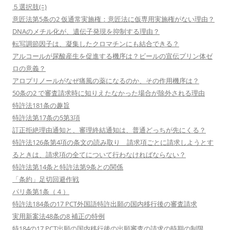
５選択肢(ﾆ)
意匠法第5条の2 仮通常実施権：意匠法に仮専用実施権がない理由？
DNAのメチル化が、遺伝子発現を抑制する理由？
転写調節因子は、凝集したクロマチンにも結合できる？
アルコールが尿酸産生を促進する機序は？ビールの宣伝プリン体ゼ
ロの意義？
アロプリノールがなぜ痛風の薬になるのか、その作用機序は？
50条の2 で審査請求時に知りえたなかった場合が除外される理由
特許法181条の趣旨
特許法第17条の5第3項
訂正拒絶理由通知と、審理終結通知は、普通どっちが先にくる？
特許法126条第4項の条文の読み取り 請求項ごとに請求しようとす
るときは、請求項の全てについて行わなければならない？
特許法第14条と特許法第9条との関係
「条約」足切回避作戦
パリ条第1条（４）
特許法184条の17 PCT外国語特許出願の国内移行後の審査請求
実用新案法48条の8 補正の特例
特184の17 PCT出願の国内移行後の出願審査の請求の時期の制限