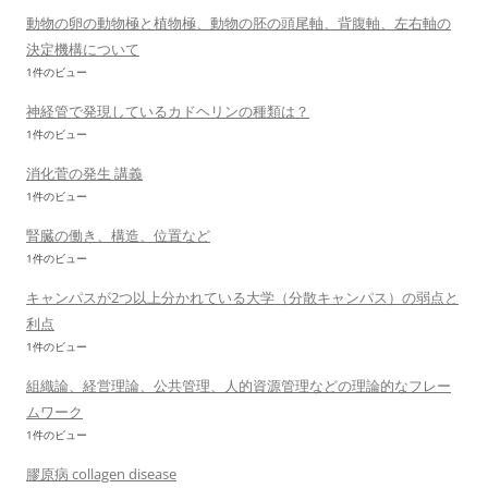
動物の卵の動物極と植物極、動物の胚の頭尾軸、背腹軸、左右軸の
決定機構について
1件のビュー
神経管で発現しているカドヘリンの種類は？
1件のビュー
消化菅の発生 講義
1件のビュー
腎臓の働き、構造、位置など
1件のビュー
キャンパスが2つ以上分かれている大学（分散キャンパス）の弱点と
利点
1件のビュー
組織論、経営理論、公共管理、人的資源管理などの理論的なフレー
ムワーク
1件のビュー
膠原病 collagen disease