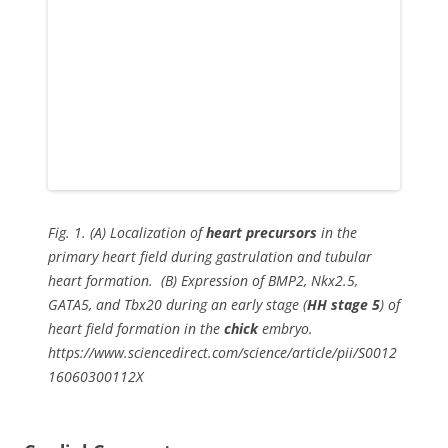
Fig. 1. (A) Localization of
heart precursors
in the
primary heart field during gastrulation and tubular
heart formation. (B) Expression of
BMP2, Nkx2.5,
GATA5,
and
Tbx20
during an early stage (
HH stage 5
) of
heart field formation in the
chick
embryo.
https://www.sciencedirect.com/science/article/pii/S0012
16060300112X