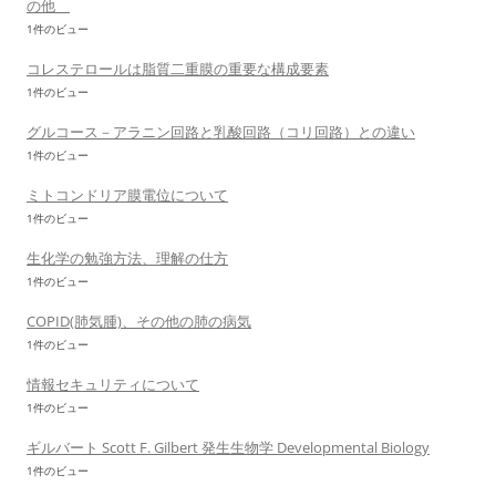
の他
1件のビュー
コレステロールは脂質二重膜の重要な構成要素
1件のビュー
グルコース－アラニン回路と乳酸回路（コリ回路）との違い
1件のビュー
ミトコンドリア膜電位について
1件のビュー
生化学の勉強方法、理解の仕方
1件のビュー
COPID(肺気腫)、その他の肺の病気
1件のビュー
情報セキュリティについて
1件のビュー
ギルバート Scott F. Gilbert 発生生物学 Developmental Biology
1件のビュー