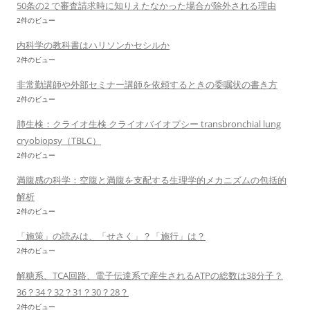
50条の2 で審査請求時に知りえたなかった場合が除外される理由
2件のビュー
内科学の教科書はハリソンかセシルか
2件のビュー
非常勤講師や外部セミナー講師を依頼するときの委嘱状の書き方
2件のビュー
肺生検：クライオ生検 クライオバイオプシー transbronchial lung
cryobiopsy（TBLC）
2件のビュー
満腹感の科学：空腹と満腹を支配する生理学的メカニズムの包括的
解析
2件のビュー
「施策」の読みは、「せさく」？「施行」は？
2件のビュー
解糖系、TCA回路、電子伝達系で産生されるATPの総数は38分子？
36？34？32？31？30？28？
2件のビュー