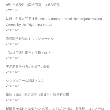
感性と感受性（医学用語）（感染症学）
2件のビュー
結膜・角膜と三叉神経 Sensory Innervation of the Conjunctiva and
Cornea by the Trigeminal Nerve
2件のビュー
臨床医学雑誌のトップジャーナル
2件のビュー
【法律用語】応当する日とは？
2件のビュー
実用新案法48条の8 補正の特例
2件のビュー
シングルアーム試験とは？
2件のビュー
脳波（EEG）測定装置（脳波計）臨床研究用
2件のビュー
補酵素NADHとNADPHとの違いは？NADPHは、脂肪酸、コレステロ