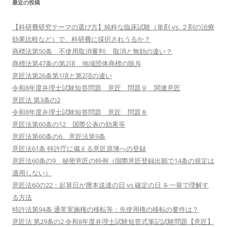
最近の投稿
【科研費研究テーマの選び方】純粋な臨床試験（単剤 vs. ２剤の治療
効果比較など）で、科研費に採択されうるか？
商標法第50条 不使用取消審判: 取消と無効の違い？
商標法第47条の第2項 地域団体商標の除斥
意匠法第26条第1項と第2項の違い
令和8年度弁理士試験短答問題 意匠 問題９ 関連意匠
意匠法 第3条の2
令和8年度弁理士試験短答問題 意匠 問題８
意匠法第60条の12 国際公表の効果等
意匠法第60条の6、意匠法第9条
意匠法61条 特許庁に備える意匠原簿への登録
意匠法60条の9 秘密意匠の特例（国際意匠登録出願で14条の規定は
適用しない）
意匠法60の22：起算日が謄本送達の日 vs 確定の日 を一発で理解す
る方法
特許法第94条 通常実施権の移転等：先使用権の移転の要件は？
意匠法 第29条の2 令和8年度弁理士試験短答式筆記試験問題【意匠】