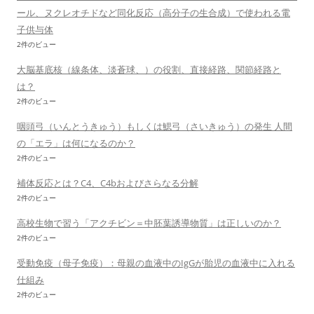
ール、ヌクレオチドなど同化反応（高分子の生合成）で使われる電
子供与体
2件のビュー
大脳基底核（線条体、淡蒼球、）の役割、直接経路、関節経路と
は？
2件のビュー
咽頭弓（いんとうきゅう）もしくは鰓弓（さいきゅう）の発生 人間
の「エラ」は何になるのか？
2件のビュー
補体反応とは？C4、C4bおよびさらなる分解
2件のビュー
高校生物で習う「アクチビン＝中胚葉誘導物質」は正しいのか？
2件のビュー
受動免疫（母子免疫）：母親の血液中のIgGが胎児の血液中に入れる
仕組み
2件のビュー