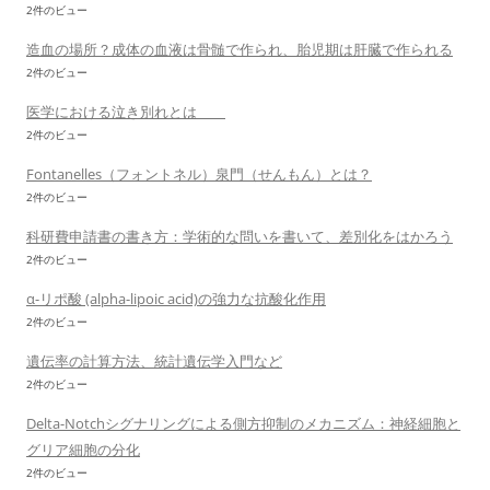
2件のビュー
造血の場所？成体の血液は骨髄で作られ、胎児期は肝臓で作られる
2件のビュー
医学における泣き別れとは
2件のビュー
Fontanelles（フォントネル）泉門（せんもん）とは？
2件のビュー
科研費申請書の書き方：学術的な問いを書いて、差別化をはかろう
2件のビュー
α-リポ酸 (alpha-lipoic acid)の強力な抗酸化作用
2件のビュー
遺伝率の計算方法、統計遺伝学入門など
2件のビュー
Delta-Notchシグナリングによる側方抑制のメカニズム：神経細胞と
グリア細胞の分化
2件のビュー