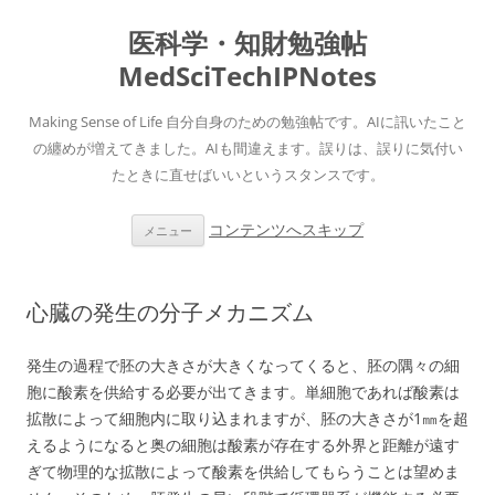
医科学・知財勉強帖
MedSciTechIPNotes
Making Sense of Life 自分自身のための勉強帖です。AIに訊いたこと
の纏めが増えてきました。AIも間違えます。誤りは、誤りに気付い
たときに直せばいいというスタンスです。
コンテンツへスキップ
メニュー
心臓の発生の分子メカニズム
発生の過程で胚の大きさが大きくなってくると、胚の隅々の細
胞に酸素を供給する必要が出てきます。単細胞であれば酸素は
拡散によって細胞内に取り込まれますが、胚の大きさが1㎜を超
えるようになると奥の細胞は酸素が存在する外界と距離が遠す
ぎて物理的な拡散によって酸素を供給してもらうことは望めま