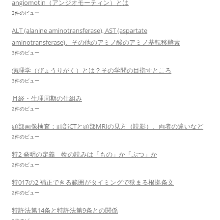
angiomotin（アンジオモーティン）とは
3件のビュー
ALT (alanine aminotransferase), AST (aspartate
aminotransferase)、その他のアミノ酸のアミノ基転移酵素
3件のビュー
病理学（びょうりがく）とは？その学問の目指すところ
3件のビュー
月経・生理周期の仕組み
2件のビュー
頭部画像検査：頭部CTと頭部MRIの見方（読影）、両者の違いなど
2件のビュー
特2 発明の定義 物の読みは「もの」か「ぶつ」か
2件のビュー
特017の2 補正できる範囲がタイミングで狭まる根拠条文
2件のビュー
特許法第14条と特許法第9条との関係