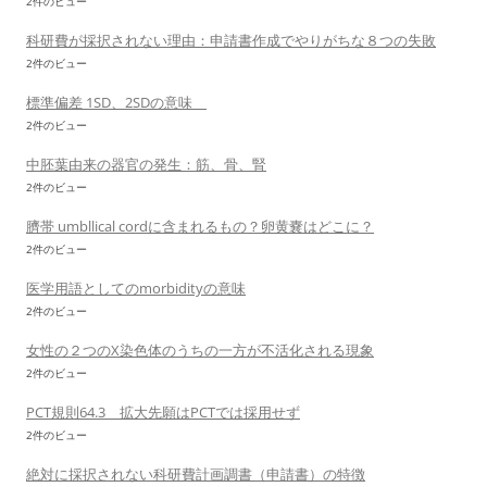
2件のビュー
科研費が採択されない理由：申請書作成でやりがちな８つの失敗
2件のビュー
標準偏差 1SD、2SDの意味
2件のビュー
中胚葉由来の器官の発生：筋、骨、腎
2件のビュー
臍帯 umbllical cordに含まれるもの？卵黄嚢はどこに？
2件のビュー
医学用語としてのmorbidityの意味
2件のビュー
女性の２つのX染色体のうちの一方が不活化される現象
2件のビュー
PCT規則64.3 拡大先願はPCTでは採用せず
2件のビュー
絶対に採択されない科研費計画調書（申請書）の特徴