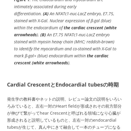
intimately associated during early
differentiation
.
(A)
An NFATc1-nuc-LacZ embryo, E7.75,
stained with X-Gal. Nuclear expression of β-gal (blue)
within the endocardium of
the cardiac crescent (white
arrowheads
).
(B)
An E7.75 NFATc1-nuc-LacZ embryo
stained with myosin heavy chain (MHC; reddish-brown)
to identify the myocardium and co-stained with X-Gal to
mark β-gal+ (blue) endocardium within
the cardiac
crescent (white arrowheads
).
Cardial CrescentとEndocardial tubesの時期
発生学の教科書やネットの説明、レビュー論文の説明をいろい
ろみていると、左右一対のHeart fieldが形成されその前方部分
が伸びて繋がってhear Crescentと呼ばれる領域になり心臓が
形成されると説明しているものと、左右一対のendocardial
tubesが生じて、真ん中にきて融合して一本のチューブになる