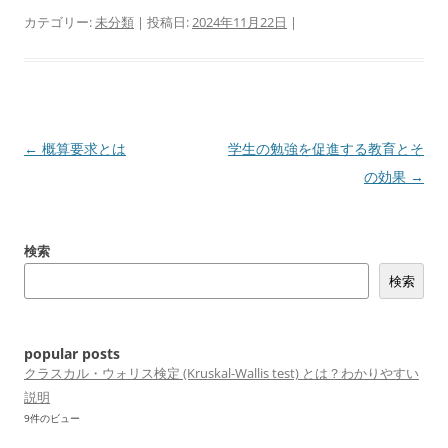
カテゴリー:
未分類
| 投稿日:
2024年11月22日
|
投
←
概算要求とは
学生の勉強を促進する教育とそ
稿
の効果
→
ナ
ビ
検索
ゲ
検索
ー
シ
ョ
popular posts
ン
クラスカル・ウォリス検定 (Kruskal-Wallis test) とは？わかりやすい
説明
9件のビュー