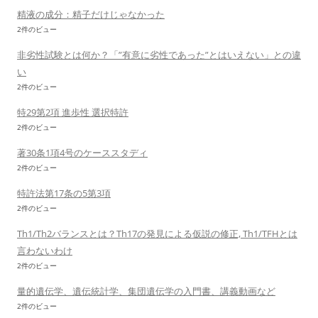
精液の成分：精子だけじゃなかった
2件のビュー
非劣性試験とは何か？「”有意に劣性であった”とはいえない」との違
い
2件のビュー
特29第2項 進歩性 選択特許
2件のビュー
著30条1項4号のケーススタディ
2件のビュー
特許法第17条の5第3項
2件のビュー
Th1/Th2バランスとは？Th17の発見による仮説の修正, Th1/TFHとは
言わないわけ
2件のビュー
量的遺伝学、遺伝統計学、集団遺伝学の入門書、講義動画など
2件のビュー