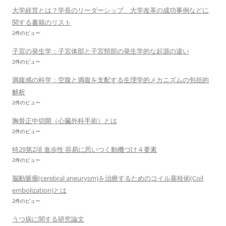
大学経営とは？学長のリーダーシップ、大学改革の成功事例などに
関する書籍のリスト
2件のビュー
子宮の発生学：子宮体部と子宮頸部の発生学的な起源の違い
2件のビュー
満腹感の科学：空腹と満腹を支配する生理学的メカニズムの包括的
解析
2件のビュー
胸骨正中切開（心臓外科手術）とは
2件のビュー
特29第2項 進歩性 容易に思いつく動機づけ４要素
2件のビュー
脳動脈瘤(cerebral aneurysm)を治療するためのコイル塞栓術(Coil
embolization)とは
2件のビュー
うつ病に関する研究論文