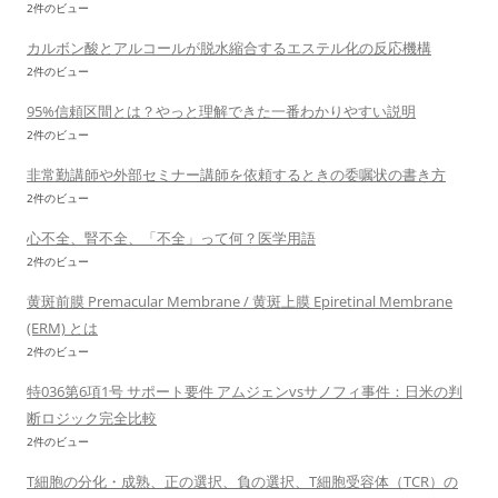
2件のビュー
カルボン酸とアルコールが脱水縮合するエステル化の反応機構
2件のビュー
95%信頼区間とは？やっと理解できた一番わかりやすい説明
2件のビュー
非常勤講師や外部セミナー講師を依頼するときの委嘱状の書き方
2件のビュー
心不全、腎不全、「不全」って何？医学用語
2件のビュー
黄斑前膜 Premacular Membrane / 黄斑上膜 Epiretinal Membrane
(ERM) とは
2件のビュー
特036第6項1号 サポート要件 アムジェンvsサノフィ事件：日米の判
断ロジック完全比較
2件のビュー
T細胞の分化・成熟、正の選択、負の選択、T細胞受容体（TCR）の