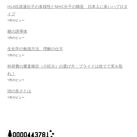
HLA抗原遺伝子の多様性とMHC分子の構造 日本人に多いハプロタ
イプ
1件のビュー
糖の誘導体
1件のビュー
生化学の勉強方法、理解の仕方
1件のビュー
科研費の審査種目（小区分）の選び方：プライドは捨てて実を取
れ！
1件のビュー
頭の良さとは
1件のビュー