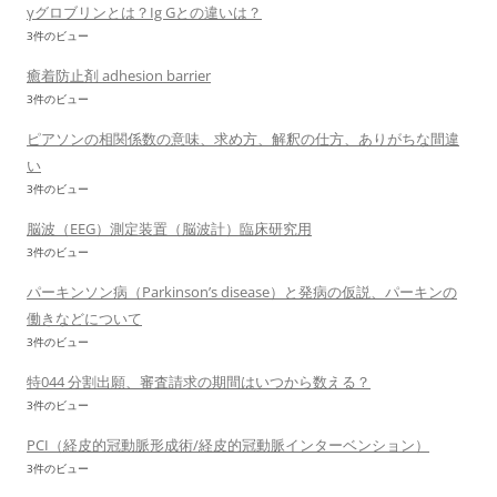
γグロブリンとは？Ig Gとの違いは？
3件のビュー
癒着防止剤 adhesion barrier
3件のビュー
ピアソンの相関係数の意味、求め方、解釈の仕方、ありがちな間違
い
3件のビュー
脳波（EEG）測定装置（脳波計）臨床研究用
3件のビュー
パーキンソン病（Parkinson’s disease）と発病の仮説、パーキンの
働きなどについて
3件のビュー
特044 分割出願、審査請求の期間はいつから数える？
3件のビュー
PCI（経皮的冠動脈形成術/経皮的冠動脈インターベンション）
3件のビュー