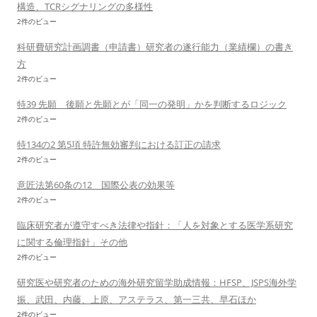
構造、TCRシグナリングの多様性
2件のビュー
科研費研究計画調書（申請書）研究者の遂行能力（業績欄）の書き
方
2件のビュー
特39 先願 後願と先願とが「同一の発明」かを判断するロジック
2件のビュー
特134の2 第5項 特許無効審判における訂正の請求
2件のビュー
意匠法第60条の12 国際公表の効果等
2件のビュー
臨床研究者が遵守すべき法律や指針：「人を対象とする医学系研究
に関する倫理指針」その他
2件のビュー
研究医や研究者のための海外研究留学助成情報：HFSP、JSPS海外学
振、武田、内藤、上原、アステラス、第一三共、早石ほか
2件のビュー