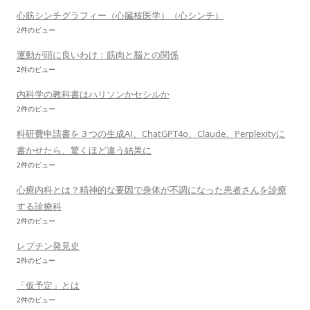
心筋シンチグラフィー（心臓核医学）（心シンチ）
2件のビュー
運動が頭に良いわけ：筋肉と脳との関係
2件のビュー
内科学の教科書はハリソンかセシルか
2件のビュー
科研費申請書を３つの生成AI、ChatGPT4o、Claude、Perplexityに
書かせたら、驚くほど違う結果に
2件のビュー
心療内科とは？精神的な要因で身体が不調になった患者さんを診療
する診療科
2件のビュー
レプチン発見史
2件のビュー
「仮予定」とは
2件のビュー