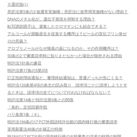
５選択肢(ﾆ)
意匠法第5条の2 仮通常実施権：意匠法に仮専用実施権がない理由？
DNAのメチル化が、遺伝子発現を抑制する理由？
転写調節因子は、凝集したクロマチンにも結合できる？
アルコールが尿酸産生を促進する機序は？ビールの宣伝プリン体ゼ
ロの意義？
アロプリノールがなぜ痛風の薬になるのか、その作用機序は？
50条の2 で審査請求時に知りえたなかった場合が除外される理由
特許法181条の趣旨
特許法第17条の5第3項
訂正拒絶理由通知と、審理終結通知は、普通どっちが先にくる？
特許法126条第4項の条文の読み取り 請求項ごとに請求しようとす
るときは、請求項の全てについて行わなければならない？
特許法第14条と特許法第9条との関係
「条約」足切回避作戦
パリ条第1条（４）
特許法184条の17 PCT外国語特許出願の国内移行後の審査請求
実用新案法48条の8 補正の特例
特184の17 PCT出願の国内移行後の出願審査の請求の時期の制限