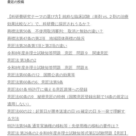
最近の投稿
【科研費研究テーマの選び方】純粋な臨床試験（単剤 vs. ２剤の治療
効果比較など）で、科研費に採択されうるか？
商標法第50条 不使用取消審判: 取消と無効の違い？
商標法第47条の第2項 地域団体商標の除斥
意匠法第26条第1項と第2項の違い
令和8年度弁理士試験短答問題 意匠 問題９ 関連意匠
意匠法 第3条の2
令和8年度弁理士試験短答問題 意匠 問題８
意匠法第60条の12 国際公表の効果等
意匠法第60条の6、意匠法第9条
意匠法61条 特許庁に備える意匠原簿への登録
意匠法60条の9 秘密意匠の特例（国際意匠登録出願で14条の規定は
適用しない）
意匠法60の22：起算日が謄本送達の日 vs 確定の日 を一発で理解す
る方法
特許法第94条 通常実施権の移転等：先使用権の移転の要件は？
意匠法 第29条の2 令和8年度弁理士試験短答式筆記試験問題【意匠】