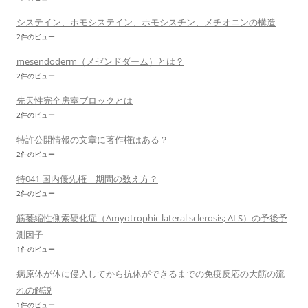
システイン、ホモシステイン、ホモシスチン、メチオニンの構造
2件のビュー
mesendoderm（メゼンドダーム）とは？
2件のビュー
先天性完全房室ブロックとは
2件のビュー
特許公開情報の文章に著作権はある？
2件のビュー
特041 国内優先権 期間の数え方？
2件のビュー
筋萎縮性側索硬化症（Amyotrophic lateral sclerosis; ALS）の予後予
測因子
1件のビュー
病原体が体に侵入してから抗体ができるまでの免疫反応の大筋の流
れの解説
1件のビュー