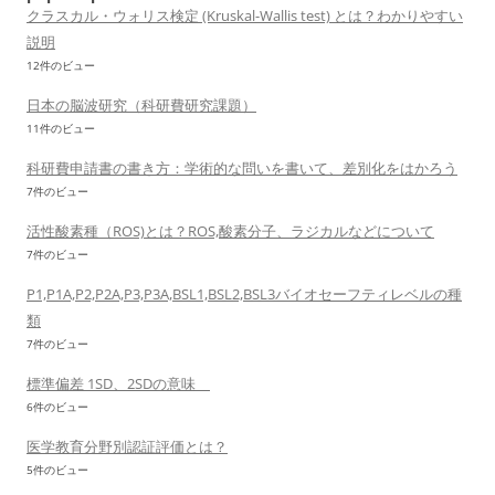
クラスカル・ウォリス検定 (Kruskal-Wallis test) とは？わかりやすい
説明
12件のビュー
日本の脳波研究（科研費研究課題）
11件のビュー
科研費申請書の書き方：学術的な問いを書いて、差別化をはかろう
7件のビュー
活性酸素種（ROS)とは？ROS,酸素分子、ラジカルなどについて
7件のビュー
P1,P1A,P2,P2A,P3,P3A,BSL1,BSL2,BSL3バイオセーフティレベルの種
類
7件のビュー
標準偏差 1SD、2SDの意味
6件のビュー
医学教育分野別認証評価とは？
5件のビュー