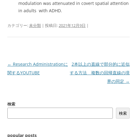
modulation was attenuated in covert spatial attention
in adults with ADHD.
カテゴリー:
未分類
| 投稿日:
2021年12月9日
|
投
←
Research Administrationに
2本以上の直線で部分的に近似
稿
関するYOUTUBE
する方法 複数の回帰直線の境
ナ
界の同定
→
ビ
ゲ
検索
ー
検索
シ
ョ
ン
popular posts