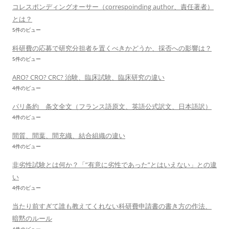
コレスポンディングオーサー（correspoinding author、責任著者）
とは？
5件のビュー
科研費の応募で研究分担者を置くべきかどうか、採否への影響は？
5件のビュー
ARO? CRO? CRC? 治験、臨床試験、臨床研究の違い
4件のビュー
パリ条約 条文全文（フランス語原文、英語公式訳文、日本語訳）
4件のビュー
間質、間葉、間充織、結合組織の違い
4件のビュー
非劣性試験とは何か？「”有意に劣性であった”とはいえない」との違
い
4件のビュー
当たり前すぎて誰も教えてくれない科研費申請書の書き方の作法、
暗黙のルール