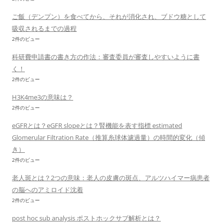
ご飯（デンプン）を食べてから、それが消化され、ブドウ糖として
吸収されるまでの過程
2件のビュー
科研費申請書の書き方の作法：審査委員が審査しやすいように書
く！
2件のビュー
H3K4me3の意味は？
2件のビュー
eGFRとは？eGFR slopeとは？腎機能を表す指標 estimated
Glomerular Filtration Rate（推算糸球体濾過量）の時間的変化（傾
き）
2件のビュー
老人斑とは？2つの意味：老人の皮膚の斑点、アルツハイマー病患者
の脳へのアミロイド沈着
2件のビュー
post hoc sub analysis ポストホックサブ解析とは？