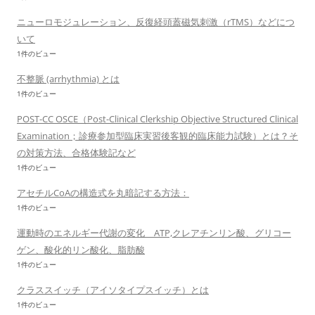
ニューロモジュレーション、反復経頭蓋磁気刺激（rTMS）などにつ
いて
1件のビュー
不整脈 (arrhythmia) とは
1件のビュー
POST-CC OSCE（Post-Clinical Clerkship Objective Structured Clinical
Examination；診療参加型臨床実習後客観的臨床能力試験）とは？そ
の対策方法、合格体験記など
1件のビュー
アセチルCoAの構造式を丸暗記する方法：
1件のビュー
運動時のエネルギー代謝の変化 ATP,クレアチンリン酸、グリコー
ゲン、酸化的リン酸化、脂肪酸
1件のビュー
クラススイッチ（アイソタイプスイッチ）とは
1件のビュー