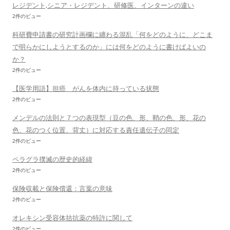
レジデント,シニア・レジデント、研修医、インターンの違い
2件のビュー
科研費申請書の研究計画欄に纏わる混乱「何をどのように、どこま
で明らかにしようとするのか」には何をどのように書けばよいの
か？
2件のビュー
【医学用語】担癌 がんを体内に持っている状態
2件のビュー
メンデルの法則と７つの表現型（豆の色、形、鞘の色、形、花の
色、花のつく位置、背丈）に対応する責任遺伝子の同定
2件のビュー
ペラグラ撲滅の歴史的経緯
2件のビュー
保険収載と保険償還：言葉の意味
2件のビュー
オレキシン受容体拮抗薬の特許に関して
2件のビュー