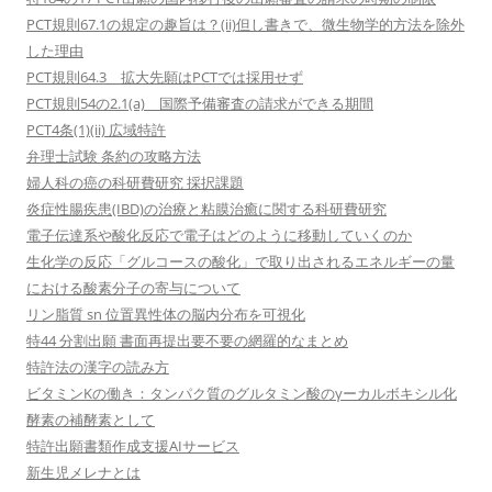
PCT規則67.1の規定の趣旨は？(ii)但し書きで、微生物学的方法を除外
した理由
PCT規則64.3 拡大先願はPCTでは採用せず
PCT規則54の2.1(a) 国際予備審査の請求ができる期間
PCT4条(1)(ii) 広域特許
弁理士試験 条約の攻略方法
婦人科の癌の科研費研究 採択課題
炎症性腸疾患(IBD)の治療と粘膜治癒に関する科研費研究
電子伝達系や酸化反応で電子はどのように移動していくのか
生化学の反応「グルコースの酸化」で取り出されるエネルギーの量
における酸素分子の寄与について
リン脂質 sn 位置異性体の脳内分布を可視化
特44 分割出願 書面再提出要不要の網羅的なまとめ
特許法の漢字の読み方
ビタミンKの働き：タンパク質のグルタミン酸のγーカルボキシル化
酵素の補酵素として
特許出願書類作成支援AIサービス
新生児メレナとは