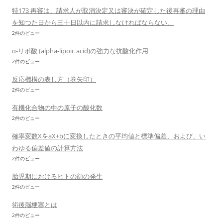
特173 再審は、請求人が取消決定又は審決が確定した後再審の理由
を知つた日から三十日以内に請求しなければならない。
2件のビュー
α-リポ酸 (alpha-lipoic acid)の強力な抗酸化作用
2件のビュー
反応機構の表し方（巻矢印）
2件のビュー
有機化合物の中の原子の酸化数
2件のビュー
確率変数XをaX+bに変換したときの平均値と標準偏差、および、い
わゆる偏差値の計算方法
2件のビュー
胎児期におけるヒトの顔の発生
2件のビュー
術後脳梗塞とは
2件のビュー