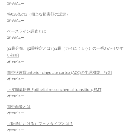
2件のビュー
特038条の3（相当な損害額の認定）
2件のビュー
ベースライン調査とは
2件のビュー
χ2乗分布、χ2乗検定とは? χ2乗（カイにじょう）の一番わかりやす
い説明
2件のビュー
前帯状皮質anterior cingulate cortex (ACC)の生理機能、役割
2件のビュー
上皮間葉転換 Epithelial-mesenchymal transition; EMT
2件のビュー
期中面談とは
2件のビュー
（医学における）フェノタイプとは？
2件のビュー