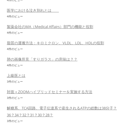
4件のビュー
医学における泣き別れとは
4件のビュー
製薬会社のMA（Medical Affairs）部門の機能と役割
4件のビュー
脂質の運搬方法：キロミクロン、VLDL、LDL、HDLの役割
4件のビュー
肺の画像所見「すりガラス」の意味は？？
4件のビュー
上級医とは
3件のビュー
対面＋ZOOMハイブリッドセミナーを実施する方法
3件のビュー
解糖系、TCA回路、電子伝達系で産生されるATPの総数は38分子？
36？34？32？31？30？28？
3件のビュー