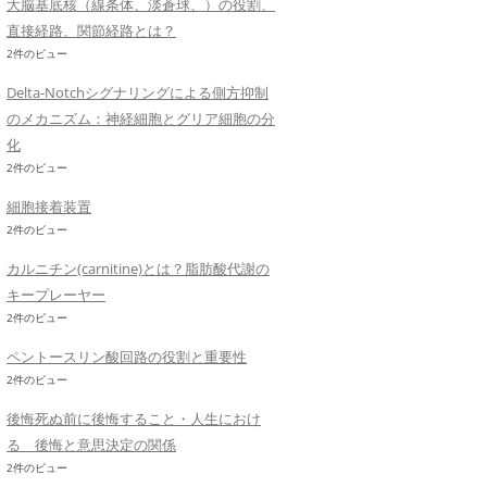
大脳基底核（線条体、淡蒼球、）の役割、
直接経路、関節経路とは？
2件のビュー
Delta-Notchシグナリングによる側方抑制
のメカニズム：神経細胞とグリア細胞の分
化
2件のビュー
細胞接着装置
2件のビュー
カルニチン(carnitine)とは？脂肪酸代謝の
キープレーヤー
2件のビュー
ペントースリン酸回路の役割と重要性
2件のビュー
後悔死ぬ前に後悔すること・人生におけ
る 後悔と意思決定の関係
2件のビュー