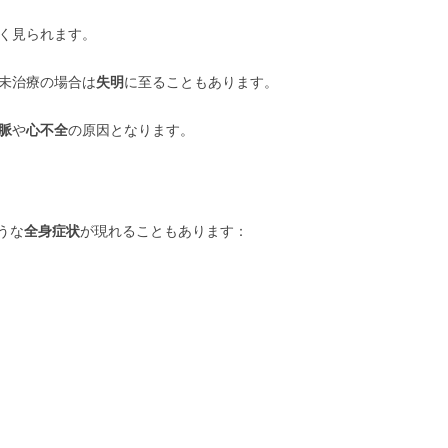
く見られます。
未治療の場合は
失明
に至ることもあります。
脈
や
心不全
の原因となります。
うな
全身症状
が現れることもあります：