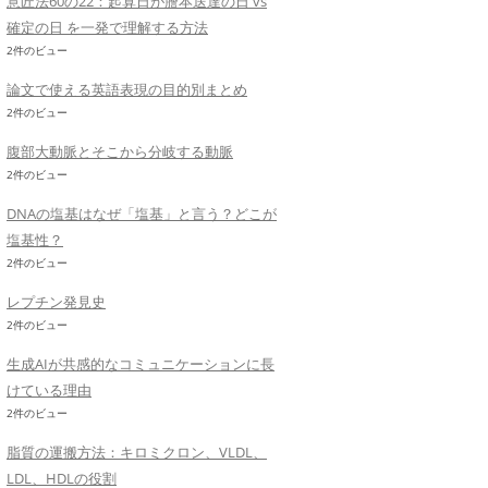
意匠法60の22：起算日が謄本送達の日 vs
確定の日 を一発で理解する方法
2件のビュー
論文で使える英語表現の目的別まとめ
2件のビュー
腹部大動脈とそこから分岐する動脈
2件のビュー
DNAの塩基はなぜ「塩基」と言う？どこが
塩基性？
2件のビュー
レプチン発見史
2件のビュー
生成AIが共感的なコミュニケーションに長
けている理由
2件のビュー
脂質の運搬方法：キロミクロン、VLDL、
LDL、HDLの役割