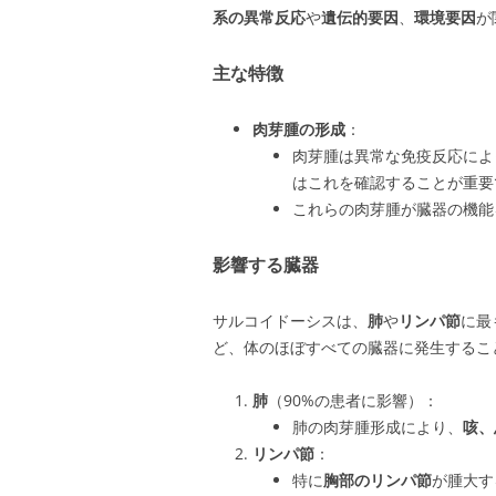
系の異常反応
や
遺伝的要因
、
環境要因
が
主な特徴
肉芽腫の形成
：
肉芽腫は異常な免疫反応によ
はこれを確認することが重要
これらの肉芽腫が臓器の機能
影響する臓器
サルコイドーシスは、
肺
や
リンパ節
に最
ど、体のほぼすべての臓器に発生するこ
肺
（90%の患者に影響）：
肺の肉芽腫形成により、
咳、
リンパ節
：
特に
胸部のリンパ節
が腫大す