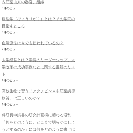
内胚葉由来の器官、組織
3件のビュー
病理学（びょうりがく）とは？その学問の
目指すところ
3件のビュー
血清療法は今でも使われているの？
2件のビュー
大学経営とは？学長のリーダーシップ、大
学改革の成功事例などに関する書籍のリス
ト
2件のビュー
高校生物で習う「アクチビン＝中胚葉誘導
物質」は正しいのか？
2件のビュー
科研費申請書の研究計画欄に纏わる混乱
「何をどのように、どこまで明らかにしよ
うとするのか」には何をどのように書けば