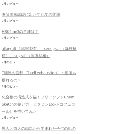
2件のビュー
医師国家試験に出た生化学の問題
2件のビュー
H3K4me3の意味は？
2件のビュー
allograft（同種移植）、xenograft（異種移
植）、isograft（同系移植）
2件のビュー
T細胞の疲弊（T cell exhaustion）：細胞も
疲れるの？
2件のビュー
化合物の構造式を描くフリーソフトChem
Sketchの使い方 ビタミンE(α-トコフェロ
ール）を描いてみた
2件のビュー
黒人と白人の両親から生まれた子供の肌の