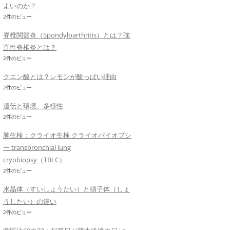
よいのか？
2件のビュー
脊椎関節炎（Spondyloarthritis）とは？強
直性脊椎炎とは？
2件のビュー
クエン酸とは？レモンが酸っぱい理由
2件のビュー
遺伝と環境、多様性
2件のビュー
肺生検：クライオ生検 クライオバイオプシ
ー transbronchial lung
cryobiopsy（TBLC）
2件のビュー
水晶体（すいしょうたい）と硝子体（しょ
うしたい）の違い
2件のビュー