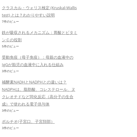
クラスカル・ウォリス検定 (Kruskal-Wallis
test) とは？わかりやすい説明
7件のビュー
鉄が吸収されるメカニズム：胃酸とビタミ
ンＣの役割
5件のビュー
受動免疫（母子免疫）：母親の血液中の
IgGが胎児の血液中に入れる仕組み
3件のビュー
補酵素NADHとNADPHとの違いは？
NADPHは、脂肪酸、コレステロール、ヌ
クレオチドなど同化反応（高分子の生合
成）で使われる電子供与体
3件のビュー
ポルチオ(子宮口、子宮頚部）
3件のビュー