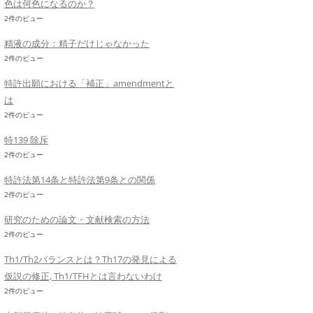
色は何色になるのか？
2件のビュー
精液の成分：精子だけじゃなかった
2件のビュー
特許出願における「補正」amendmentと
は
2件のビュー
特139 除斥
2件のビュー
特許法第14条と特許法第9条との関係
2件のビュー
研究のための論文・文献検索の方法
2件のビュー
Th1/Th2バランスとは？Th17の発見による
仮説の修正, Th1/TFHとは言わないわけ
2件のビュー