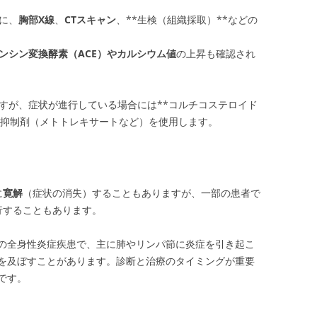
に、
胸部X線
、
CTスキャン
、**生検（組織採取）**などの
ンシン変換酵素（ACE）やカルシウム値
の上昇も確認され
すが、症状が進行している場合には**コルチコステロイド
疫抑制剤（メトトレキサートなど）を使用します。
に
寛解
（症状の消失）することもありますが、一部の患者で
行することもあります。
の全身性炎症疾患で、主に肺やリンパ節に炎症を引き起こ
を及ぼすことがあります。診断と治療のタイミングが重要
です。