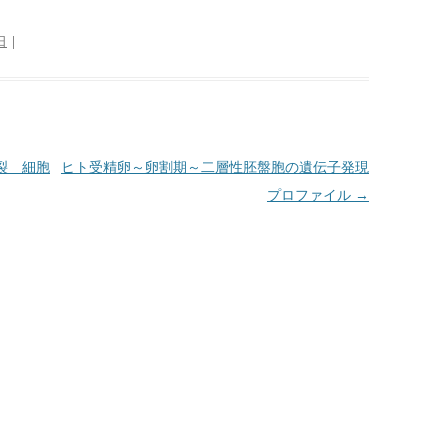
日
|
分裂 細胞
ヒト受精卵～卵割期～二層性胚盤胞の遺伝子発現
プロファイル
→