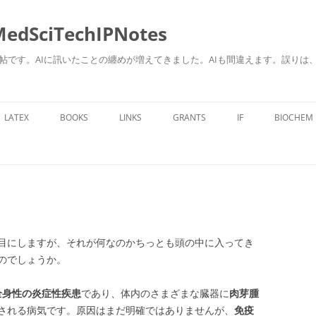
ciTechIPNotes
自身のための勉強帖です。AIに訊いたことの纏めが増えてきました。AIも間違えます。
コ
ン
LATEX
BOOKS
LINKS
GRANTS
IF
BIOCHEM
テ
ン
ツ
へ
ス
キ
ッ
プ
目にしますが、それが何なのかちっとも頭の中に入ってき
のでしょうか。
、全身性の炎症性疾患
であり、体内のさまざまな臓器に
肉芽腫
される病気です。原因はまだ明確ではありませんが、
免疫