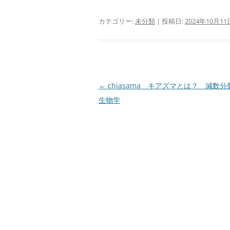
カテゴリー:
未分類
| 投稿日:
2024年10月11
投
←
chiasama キアズマとは？ 減数
稿
生物学
ナ
ビ
ゲ
ー
シ
ョ
ン