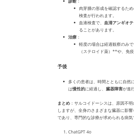
診断
：
肉芽腫の形成を確認するため
検査が行われます。
血液検査で、
血清アンギオテ
ることがあります。
治療
：
軽度の場合は経過観察のみで
（ステロイド薬）**や、免
予後
多くの患者は、時間とともに自然
は
慢性的
に経過し、
臓器障害
が進
まとめ
：サルコイドーシスは、原因不明
しますが、全身のさまざまな臓器に影響
であり、専門的な診療が求められる病気
ChatGPT 4o