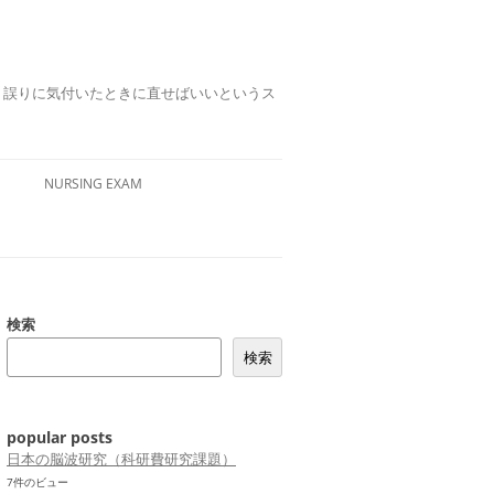
誤りは、誤りに気付いたときに直せばいいというス
NURSING EXAM
検索
検索
popular posts
日本の脳波研究（科研費研究課題）
7件のビュー