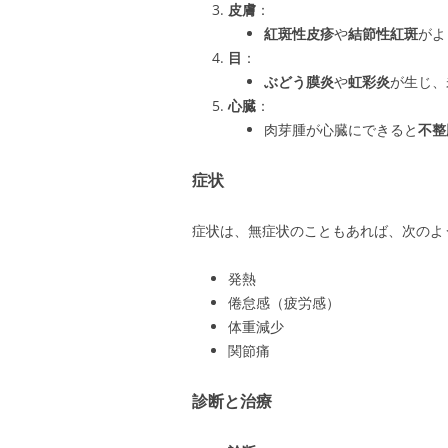
皮膚
：
紅斑性皮疹
や
結節性紅斑
がよ
目
：
ぶどう膜炎
や
虹彩炎
が生じ、
心臓
：
肉芽腫が心臓にできると
不整
症状
症状は、無症状のこともあれば、次のよ
発熱
倦怠感（疲労感）
体重減少
関節痛
診断と治療