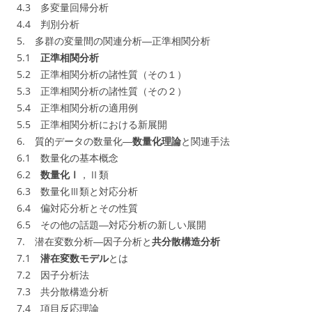
4.3 多変量回帰分析
4.4 判別分析
5. 多群の変量間の関連分析―正準相関分析
5.1
正準相関分析
5.2 正準相関分析の諸性質（その１）
5.3 正準相関分析の諸性質（その２）
5.4 正準相関分析の適用例
5.5 正準相関分析における新展開
6. 質的データの数量化―
数量化理論
と関連手法
6.1 数量化の基本概念
6.2
数量化Ⅰ
，Ⅱ類
6.3 数量化Ⅲ類と対応分析
6.4 偏対応分析とその性質
6.5 その他の話題―対応分析の新しい展開
7. 潜在変数分析―因子分析と
共分散構造分析
7.1
潜在変数モデル
とは
7.2 因子分析法
7.3 共分散構造分析
7.4 項目反応理論