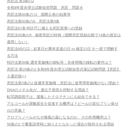
意匠法 第3条の2
令和8年度弁理士試験短答問題 意匠 問題８
意匠法第60条の12 国際公表の効果等
意匠法第60条の6、意匠法第9条
意匠法61条 特許庁に備える意匠原簿への登録
意匠法60条の9 秘密意匠の特例（国際意匠登録出願で14条の規定は
適用しない）
意匠法60の22：起算日が謄本送達の日 vs 確定の日 を一発で理解す
る方法
特許法第94条 通常実施権の移転等：先使用権の移転の要件は？
意匠法 第29条の2 令和8年度弁理士試験短答式筆記試験問題【意匠】
５選択肢(ﾆ)
意匠法第5条の2 仮通常実施権：意匠法に仮専用実施権がない理由？
DNAのメチル化が、遺伝子発現を抑制する理由？
転写調節因子は、凝集したクロマチンにも結合できる？
アルコールが尿酸産生を促進する機序は？ビールの宣伝プリン体ゼ
ロの意義？
アロプリノールがなぜ痛風の薬になるのか、その作用機序は？
50条の2 で審査請求時に知りえたなかった場合が除外される理由