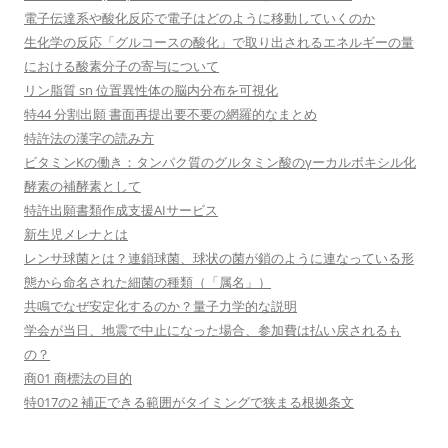
電子伝達系や酸化反応で電子はどのように移動していくのか
生化学の反応「グルコースの酸化」で取り出されるエネルギーの量
における酸素分子の寄与について
リン脂質 sn 位置異性体の脳内分布を可視化
特44 分割出願 書面再提出要不要の網羅的なまとめ
特許法の漢字の読み方
ビタミンKの働き：タンパク質のグルタミン酸のγーカルボキシル化
酵素の補酵素として
特許出願書類作成支援AIサービス
新生児メレナとは
レンサ球菌とは？連鎖球菌、球状の菌が鎖のように連なっている形
態から命名された細菌の種類（「属名」）
共鳴でなぜ安定化するのか？量子力学的な説明
学会が当日、地震で中止になった場合、参加費は払い戻されるも
の？
商01 商標法の目的
特017の2 補正できる範囲がタイミングで狭まる根拠条文