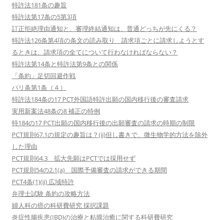
特許法181条の趣旨
特許法第17条の5第3項
訂正拒絶理由通知と、審理終結通知は、普通どっちが先にくる？
特許法126条第4項の条文の読み取り 請求項ごとに請求しようとす
るときは、請求項の全てについて行わなければならない？
特許法第14条と特許法第9条との関係
「条約」足切回避作戦
パリ条第1条（４）
特許法184条の17 PCT外国語特許出願の国内移行後の審査請求
実用新案法48条の8 補正の特例
特184の17 PCT出願の国内移行後の出願審査の請求の時期の制限
PCT規則67.1の規定の趣旨は？(ii)但し書きで、微生物学的方法を除外
した理由
PCT規則64.3 拡大先願はPCTでは採用せず
PCT規則54の2.1(a) 国際予備審査の請求ができる期間
PCT4条(1)(ii) 広域特許
弁理士試験 条約の攻略方法
婦人科の癌の科研費研究 採択課題
炎症性腸疾患(IBD)の治療と粘膜治癒に関する科研費研究