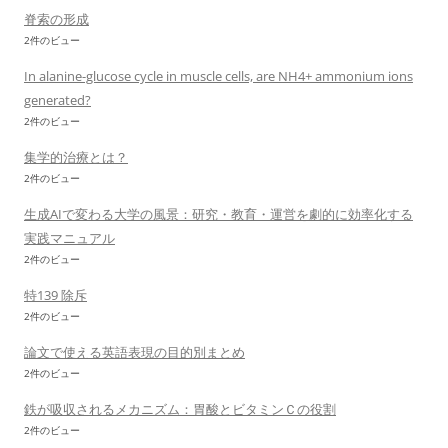
脊索の形成
2件のビュー
In alanine-glucose cycle in muscle cells, are NH4+ ammonium ions
generated?
2件のビュー
集学的治療とは？
2件のビュー
生成AIで変わる大学の風景：研究・教育・運営を劇的に効率化する
実践マニュアル
2件のビュー
特139 除斥
2件のビュー
論文で使える英語表現の目的別まとめ
2件のビュー
鉄が吸収されるメカニズム：胃酸とビタミンＣの役割
2件のビュー