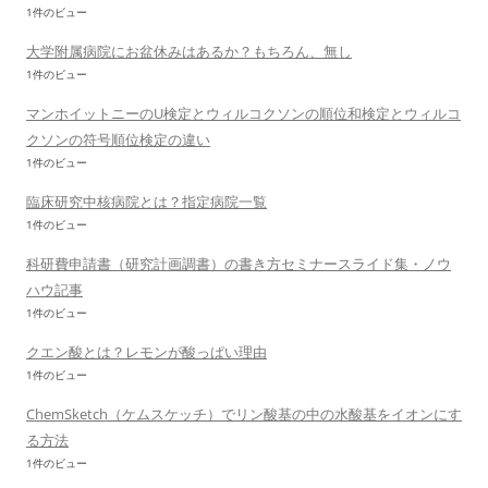
1件のビュー
大学附属病院にお盆休みはあるか？もちろん、無し
1件のビュー
マンホイットニーのU検定とウィルコクソンの順位和検定とウィルコ
クソンの符号順位検定の違い
1件のビュー
臨床研究中核病院とは？指定病院一覧
1件のビュー
科研費申請書（研究計画調書）の書き方セミナースライド集・ノウ
ハウ記事
1件のビュー
クエン酸とは？レモンが酸っぱい理由
1件のビュー
ChemSketch（ケムスケッチ）でリン酸基の中の水酸基をイオンにす
る方法
1件のビュー