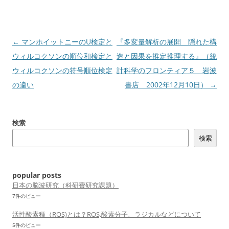
投
←
マンホイットニーのU検定と
『多変量解析の展開 隠れた構
稿
ウィルコクソンの順位和検定と
造と因果を推定推理する』（統
ナ
ウィルコクソンの符号順位検定
計科学のフロンティア５ 岩波
ビ
の違い
書店 2002年12月10日）
→
ゲ
ー
検索
シ
検索
ョ
ン
popular posts
日本の脳波研究（科研費研究課題）
7件のビュー
活性酸素種（ROS)とは？ROS,酸素分子、ラジカルなどについて
5件のビュー