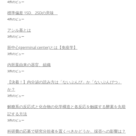
4件のビュー
標準偏差 1SD、2SDの意味
4件のビュー
アシル基とは
3件のビュー
胚中心(germinal center)とは【免疫学】
3件のビュー
内胚葉由来の器官、組織
3件のビュー
【決着！】内分泌の読み方は「ないぶんぴ」か「ないぶんぴつ」
か？
3件のビュー
解糖系の反応式と化合物の化学構造と各反応を触媒する酵素を丸暗
記する方法
3件のビュー
科研費の応募で研究分担者を置くべきかどうか、採否への影響は？