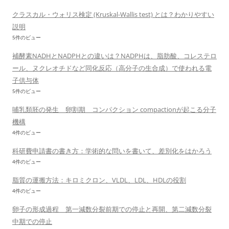
クラスカル・ウォリス検定 (Kruskal-Wallis test) とは？わかりやすい
説明
5件のビュー
補酵素NADHとNADPHとの違いは？NADPHは、脂肪酸、コレステロ
ール、ヌクレオチドなど同化反応（高分子の生合成）で使われる電
子供与体
5件のビュー
哺乳類胚の発生 卵割期 コンパクション compactionが起こる分子
機構
4件のビュー
科研費申請書の書き方：学術的な問いを書いて、差別化をはかろう
4件のビュー
脂質の運搬方法：キロミクロン、VLDL、LDL、HDLの役割
4件のビュー
卵子の形成過程 第一減数分裂前期での停止と再開、第二減数分裂
中期での停止