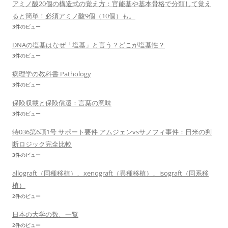
アミノ酸20個の構造式の覚え方：官能基や基本骨格で分類して覚え
ると簡単！必須アミノ酸9個（10個）も。
3件のビュー
DNAの塩基はなぜ「塩基」と言う？どこが塩基性？
3件のビュー
病理学の教科書 Pathology
3件のビュー
保険収載と保険償還：言葉の意味
3件のビュー
特036第6項1号 サポート要件 アムジェンvsサノフィ事件：日米の判
断ロジック完全比較
3件のビュー
allograft（同種移植）、xenograft（異種移植）、isograft（同系移
植）
2件のビュー
日本の大学の数、一覧
2件のビュー