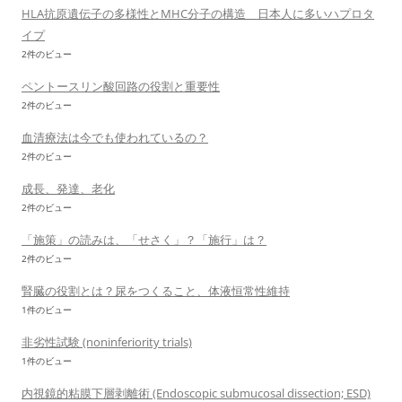
HLA抗原遺伝子の多様性とMHC分子の構造 日本人に多いハプロタ
イプ
2件のビュー
ペントースリン酸回路の役割と重要性
2件のビュー
血清療法は今でも使われているの？
2件のビュー
成長、発達、老化
2件のビュー
「施策」の読みは、「せさく」？「施行」は？
2件のビュー
腎臓の役割とは？尿をつくること、体液恒常性維持
1件のビュー
非劣性試験 (noninferiority trials)
1件のビュー
内視鏡的粘膜下層剥離術 (Endoscopic submucosal dissection; ESD)