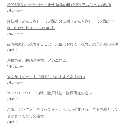
特036第4項1号 サポート要件 抗体の機能特許アムジェンの敗訴
2件のビュー
分枝鎖（ぶんしさ）アミノ酸か分岐鎖（ぶんきさ）アミノ酸か？
branched-chain amino acids
2件のビュー
後悔死ぬ前に後悔すること・人生における 後悔と意思決定の関係
2件のビュー
睡眠の謎、睡眠の役割、メカニズム
2件のビュー
論文がリジェクト（却下）されるよくある理由
2件のビュー
ARO? CRO? CRC? 治験、臨床試験、臨床研究の違い
2件のビュー
ご飯（デンプン）を食べてから、それが消化され、ブドウ糖として
吸収されるまでの過程
2件のビュー