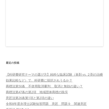
最近の投稿
【科研費研究テーマの選び方】純粋な臨床試験（単剤 vs. ２剤の治療
効果比較など）で、科研費に採択されうるか？
商標法第50条 不使用取消審判: 取消と無効の違い？
商標法第47条の第2項 地域団体商標の除斥
意匠法第26条第1項と第2項の違い
令和8年度弁理士試験短答問題 意匠 問題９ 関連意匠