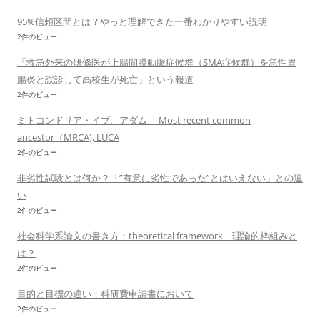
95%信頼区間とは？やっと理解できた一番わかりやすい説明
2件のビュー
「救急外来の研修医が上腸間膜動脈症候群（SMA症候群）を急性胃
腸炎と誤診して高校生が死亡」という報道
2件のビュー
ミトコンドリア・イブ、アダム、 Most recent common
ancestor（MRCA), LUCA
2件のビュー
非劣性試験とは何か？「”有意に劣性であった”とはいえない」との違
い
2件のビュー
社会科学系論文の書き方：theoretical framework 理論的枠組みと
は？
2件のビュー
目的と目標の違い：科研費申請書において
2件のビュー