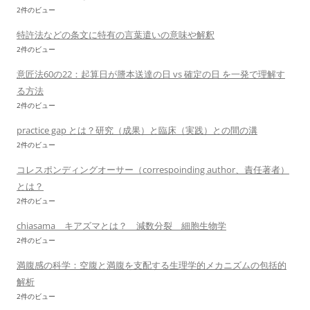
2件のビュー
特許法などの条文に特有の言葉遣いの意味や解釈
2件のビュー
意匠法60の22：起算日が謄本送達の日 vs 確定の日 を一発で理解す
る方法
2件のビュー
practice gap とは？研究（成果）と臨床（実践）との間の溝
2件のビュー
コレスポンディングオーサー（correspoinding author、責任著者）
とは？
2件のビュー
chiasama キアズマとは？ 減数分裂 細胞生物学
2件のビュー
満腹感の科学：空腹と満腹を支配する生理学的メカニズムの包括的
解析
2件のビュー