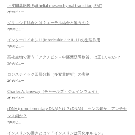
上皮間葉転換 Epithelial-mesenchymal transition; EMT
2件のビュー
グリコシド結合とは？エーテル結合と違うの？
2件のビュー
インターロイキン11(Interleukin-11; IL-11)の生理作用
2件のビュー
高校生物で習う「アクチビン＝中胚葉誘導物質」は正しいのか？
2件のビュー
ロジスティック回帰分析（多変量解析）の実例
2件のビュー
Charles A. Janeway（チャールズ・ジェインウェイ）
2件のビュー
cDNA (complementary DNA)とは？cDNAは、センス鎖か、アンチセ
ンス鎖か？
2件のビュー
インスリンの働きとは？「インスリンは同化ホルモン」