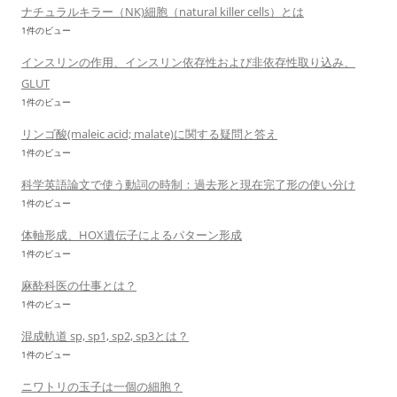
ナチュラルキラー（NK)細胞（natural killer cells）とは
1件のビュー
インスリンの作用、インスリン依存性および非依存性取り込み、
GLUT
1件のビュー
リンゴ酸(maleic acid; malate)に関する疑問と答え
1件のビュー
科学英語論文で使う動詞の時制：過去形と現在完了形の使い分け
1件のビュー
体軸形成、HOX遺伝子によるパターン形成
1件のビュー
麻酔科医の仕事とは？
1件のビュー
混成軌道 sp, sp1, sp2, sp3とは？
1件のビュー
ニワトリの玉子は一個の細胞？