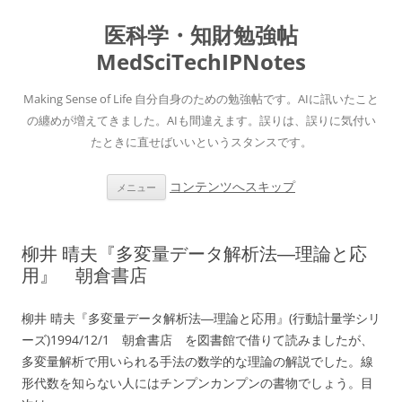
医科学・知財勉強帖
MedSciTechIPNotes
Making Sense of Life 自分自身のための勉強帖です。AIに訊いたこと
の纏めが増えてきました。AIも間違えます。誤りは、誤りに気付い
たときに直せばいいというスタンスです。
コンテンツへスキップ
メニュー
柳井 晴夫『多変量データ解析法―理論と応
用』 朝倉書店
柳井 晴夫『多変量データ解析法―理論と応用』(行動計量学シリ
ーズ)1994/12/1 朝倉書店 を図書館で借りて読みましたが、
多変量解析で用いられる手法の数学的な理論の解説でした。線
形代数を知らない人にはチンプンカンプンの書物でしょう。目