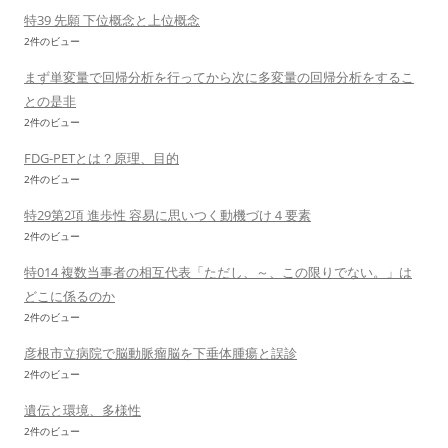
特39 先願 下位概念と上位概念
2件のビュー
まず単変量で回帰分析を行ってから次に多変量の回帰分析をするこ
との是非
2件のビュー
FDG-PETとは？原理、目的
2件のビュー
特29第2項 進歩性 容易に思いつく動機づけ４要素
2件のビュー
特014 複数当事者の相互代表「ただし、～、この限りでない。」は
どこに係るのか
2件のビュー
彦根市立病院で脳動脈瘤脳を下垂体腫瘍と誤診
2件のビュー
遺伝と環境、多様性
2件のビュー