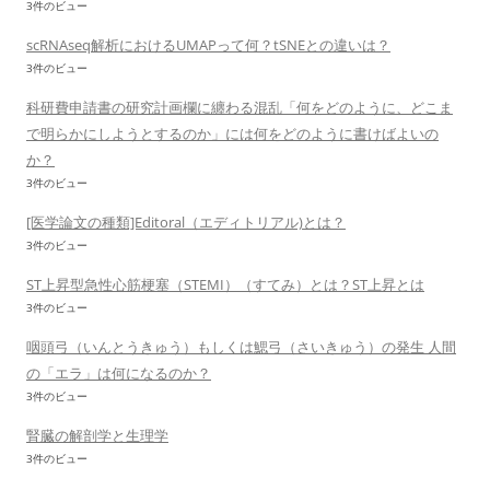
3件のビュー
scRNAseq解析におけるUMAPって何？tSNEとの違いは？
3件のビュー
科研費申請書の研究計画欄に纏わる混乱「何をどのように、どこま
で明らかにしようとするのか」には何をどのように書けばよいの
か？
3件のビュー
[医学論文の種類]Editoral（エディトリアル)とは？
3件のビュー
ST上昇型急性心筋梗塞（STEMI）（すてみ）とは？ST上昇とは
3件のビュー
咽頭弓（いんとうきゅう）もしくは鰓弓（さいきゅう）の発生 人間
の「エラ」は何になるのか？
3件のビュー
腎臓の解剖学と生理学
3件のビュー