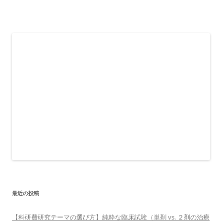
最近の投稿
【科研費研究テーマの選び方】純粋な臨床試験（単剤 vs. ２剤の治療