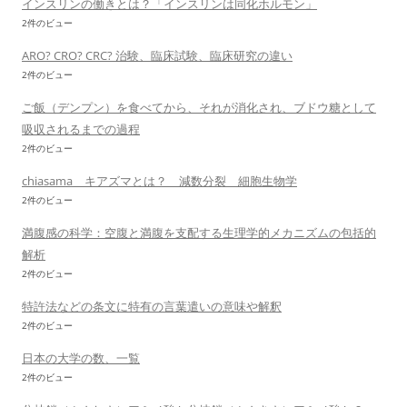
インスリンの働きとは？「インスリンは同化ホルモン」
2件のビュー
ARO? CRO? CRC? 治験、臨床試験、臨床研究の違い
2件のビュー
ご飯（デンプン）を食べてから、それが消化され、ブドウ糖として
吸収されるまでの過程
2件のビュー
chiasama キアズマとは？ 減数分裂 細胞生物学
2件のビュー
満腹感の科学：空腹と満腹を支配する生理学的メカニズムの包括的
解析
2件のビュー
特許法などの条文に特有の言葉遣いの意味や解釈
2件のビュー
日本の大学の数、一覧
2件のビュー