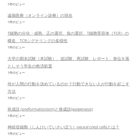
1件のビュー
遠隔医療（オンライン診療）の現在
1件のビュー
T細胞の分化・成熟、正の選択、負の選択、T細胞受容体（TCR）の
構造、TCRシグナリングの多様性
1件のビュー
大学の期末試験（本試験）、追試験、再試験、レポート、単位を落
としそう学生の救済処置
1件のビュー
何が人間の行動を決めているのか？行動できない人が行動を起こす
方法
1件のビュー
前成説 (preformationism)と後成説(epigenesis)
1件のビュー
神経堤細胞（しんけいていさいぼう）neural crest cellsとは？
1件のビュー