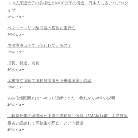
HLA抗原遺伝子の多様性とMHC分子の構造 日本人に多いハプロタ
イプ
2件のビュー
ペントースリン酸回路の役割と重要性
2件のビュー
血清療法は今でも使われているの？
2件のビュー
成長、発達、老化
2件のビュー
彦根市立病院で脳動脈瘤脳を下垂体腫瘍と誤診
2件のビュー
95%信頼区間とは？やっと理解できた一番わかりやすい説明
2件のビュー
「救急外来の研修医が上腸間膜動脈症候群（SMA症候群）を急性胃
腸炎と誤診して高校生が死亡」という報道
2件のビュー