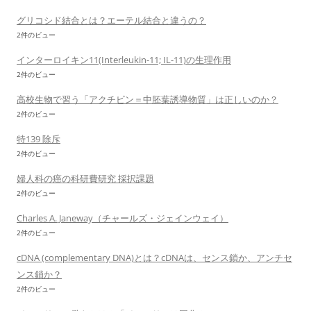
グリコシド結合とは？エーテル結合と違うの？
2件のビュー
インターロイキン11(Interleukin-11; IL-11)の生理作用
2件のビュー
高校生物で習う「アクチビン＝中胚葉誘導物質」は正しいのか？
2件のビュー
特139 除斥
2件のビュー
婦人科の癌の科研費研究 採択課題
2件のビュー
Charles A. Janeway（チャールズ・ジェインウェイ）
2件のビュー
cDNA (complementary DNA)とは？cDNAは、センス鎖か、アンチセ
ンス鎖か？
2件のビュー