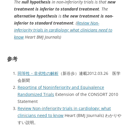
The
null hypothesis
in non-inferiority trials is that
new
treatment is inferior to standard treatment
. The
alternative hypothesis
is
the new treatment is non-
inferior to standard treatment
. (
Review Non-
inferiority trials in cardiology: what clinicians need to
know
Heart BMJ Journals)
参考
同等性・非劣性の解析
（新谷歩）連載2012.03.26 医学
会新聞
Reporting of Noninferiority and Equivalence
Randomized Trials
Extension of the CONSORT 2010
Statement
Review Non-inferiority trials in cardiology: what
clinicians need to know
Heart (BMJ Journals) わかりや
すい説明。