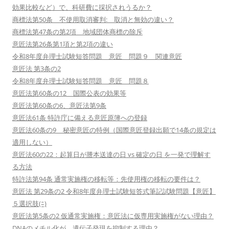
効果比較など）で、科研費に採択されうるか？
商標法第50条 不使用取消審判: 取消と無効の違い？
商標法第47条の第2項 地域団体商標の除斥
意匠法第26条第1項と第2項の違い
令和8年度弁理士試験短答問題 意匠 問題９ 関連意匠
意匠法 第3条の2
令和8年度弁理士試験短答問題 意匠 問題８
意匠法第60条の12 国際公表の効果等
意匠法第60条の6、意匠法第9条
意匠法61条 特許庁に備える意匠原簿への登録
意匠法60条の9 秘密意匠の特例（国際意匠登録出願で14条の規定は
適用しない）
意匠法60の22：起算日が謄本送達の日 vs 確定の日 を一発で理解す
る方法
特許法第94条 通常実施権の移転等：先使用権の移転の要件は？
意匠法 第29条の2 令和8年度弁理士試験短答式筆記試験問題【意匠】
５選択肢(ﾆ)
意匠法第5条の2 仮通常実施権：意匠法に仮専用実施権がない理由？
DNAのメチル化が、遺伝子発現を抑制する理由？