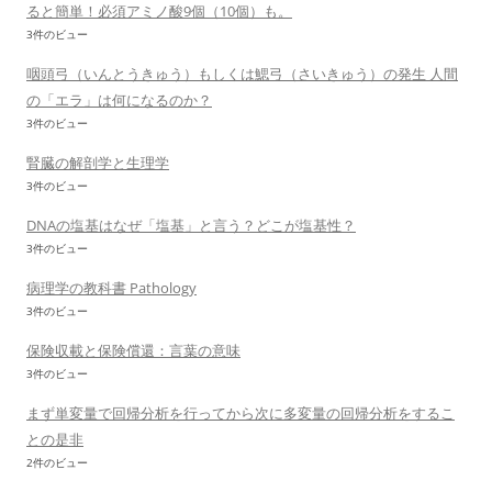
ると簡単！必須アミノ酸9個（10個）も。
3件のビュー
咽頭弓（いんとうきゅう）もしくは鰓弓（さいきゅう）の発生 人間
の「エラ」は何になるのか？
3件のビュー
腎臓の解剖学と生理学
3件のビュー
DNAの塩基はなぜ「塩基」と言う？どこが塩基性？
3件のビュー
病理学の教科書 Pathology
3件のビュー
保険収載と保険償還：言葉の意味
3件のビュー
まず単変量で回帰分析を行ってから次に多変量の回帰分析をするこ
との是非
2件のビュー