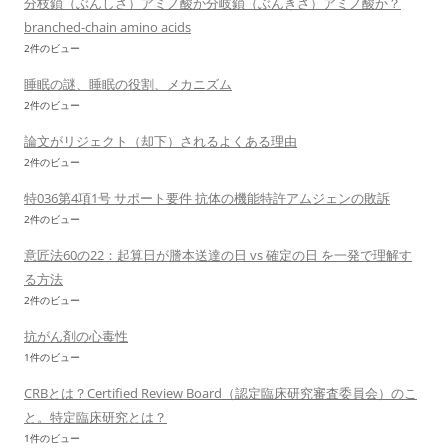
分枝鎖（ぶんしさ）アミノ酸か分岐鎖（ぶんきさ）アミノ酸か？
branched-chain amino acids
2件のビュー
睡眠の謎、睡眠の役割、メカニズム
2件のビュー
論文がリジェクト（却下）されるよくある理由
2件のビュー
特036第4項1号 サポート要件 抗体の機能特許アムジェンの敗訴
2件のビュー
意匠法60の22：起算日が謄本送達の日 vs 確定の日 を一発で理解す
る方法
2件のビュー
抗がん剤の心毒性
1件のビュー
CRBとは？Certified Review Board（認定臨床研究審査委員会）のこ
と。特定臨床研究とは？
1件のビュー