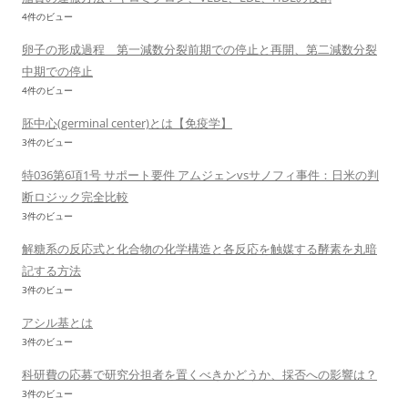
4件のビュー
卵子の形成過程 第一減数分裂前期での停止と再開、第二減数分裂
中期での停止
4件のビュー
胚中心(germinal center)とは【免疫学】
3件のビュー
特036第6項1号 サポート要件 アムジェンvsサノフィ事件：日米の判
断ロジック完全比較
3件のビュー
解糖系の反応式と化合物の化学構造と各反応を触媒する酵素を丸暗
記する方法
3件のビュー
アシル基とは
3件のビュー
科研費の応募で研究分担者を置くべきかどうか、採否への影響は？
3件のビュー