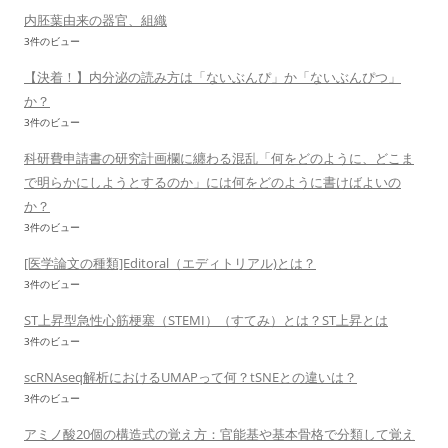
内胚葉由来の器官、組織
3件のビュー
【決着！】内分泌の読み方は「ないぶんぴ」か「ないぶんぴつ」
か？
3件のビュー
科研費申請書の研究計画欄に纏わる混乱「何をどのように、どこま
で明らかにしようとするのか」には何をどのように書けばよいの
か？
3件のビュー
[医学論文の種類]Editoral（エディトリアル)とは？
3件のビュー
ST上昇型急性心筋梗塞（STEMI）（すてみ）とは？ST上昇とは
3件のビュー
scRNAseq解析におけるUMAPって何？tSNEとの違いは？
3件のビュー
アミノ酸20個の構造式の覚え方：官能基や基本骨格で分類して覚え