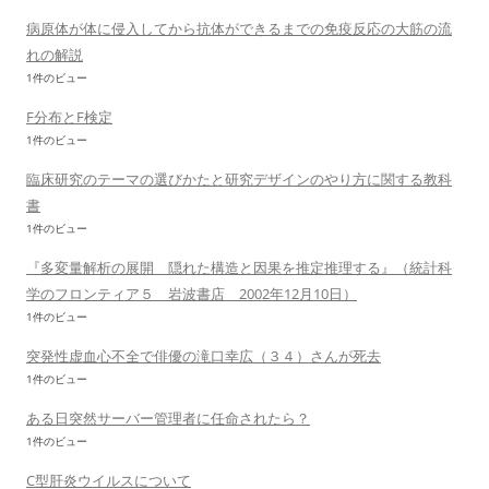
病原体が体に侵入してから抗体ができるまでの免疫反応の大筋の流
れの解説
1件のビュー
F分布とF検定
1件のビュー
臨床研究のテーマの選びかたと研究デザインのやり方に関する教科
書
1件のビュー
『多変量解析の展開 隠れた構造と因果を推定推理する』（統計科
学のフロンティア５ 岩波書店 2002年12月10日）
1件のビュー
突発性虚血心不全で俳優の滝口幸広（３４）さんが死去
1件のビュー
ある日突然サーバー管理者に任命されたら？
1件のビュー
C型肝炎ウイルスについて