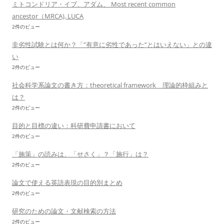
ミトコンドリア・イブ、アダム、 Most recent common
ancestor（MRCA), LUCA
2件のビュー
非劣性試験とは何か？「”有意に劣性であった”とはいえない」との違
い
2件のビュー
社会科学系論文の書き方：theoretical framework 理論的枠組みと
は？
2件のビュー
目的と目標の違い：科研費申請書において
2件のビュー
「施策」の読みは、「せさく」？「施行」は？
2件のビュー
論文で使える英語表現の目的別まとめ
2件のビュー
研究のための論文・文献検索の方法
2件のビュー