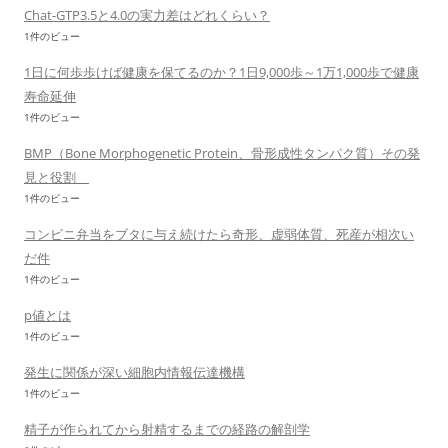
Chat-GTP3.5と4.0の実力差はどれくらい？
1件のビュー
1日に何歩歩けば健康を保てるのか？1日9,000歩～1万1,000歩で健康
寿命延伸
1件のビュー
BMP（Bone Morphogenetic Protein、骨形成性タンパク質）その発
見と役割
1件のビュー
コンビニ弁当をブタに与え続けたら奇形、虚弱体質、死産が相次い
だ件
1件のビュー
p値とは
1件のビュー
発生に関係が深い細胞内情報伝達機構
1件のビュー
精子が作られてから射精するまでの経路の解剖学