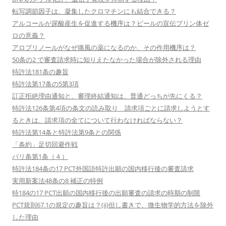
転写調節因子は、凝集したクロマチンにも結合できる？
アルコールが尿酸産生を促進する機序は？ビールの宣伝プリン体ゼ
ロの意義？
アロプリノールがなぜ痛風の薬になるのか、その作用機序は？
50条の2 で審査請求時に知りえたなかった場合が除外される理由
特許法181条の趣旨
特許法第17条の5第3項
訂正拒絶理由通知と、審理終結通知は、普通どっちが先にくる？
特許法126条第4項の条文の読み取り 請求項ごとに請求しようとす
るときは、請求項の全てについて行わなければならない？
特許法第14条と特許法第9条との関係
「条約」足切回避作戦
パリ条第1条（４）
特許法184条の17 PCT外国語特許出願の国内移行後の審査請求
実用新案法48条の8 補正の特例
特184の17 PCT出願の国内移行後の出願審査の請求の時期の制限
PCT規則67.1の規定の趣旨は？(ii)但し書きで、微生物学的方法を除外
した理由