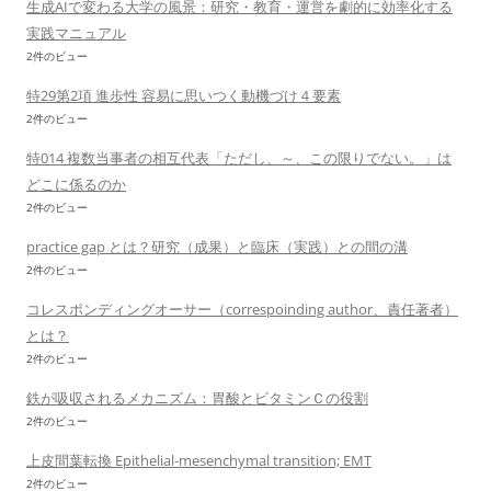
生成AIで変わる大学の風景：研究・教育・運営を劇的に効率化する
実践マニュアル
2件のビュー
特29第2項 進歩性 容易に思いつく動機づけ４要素
2件のビュー
特014 複数当事者の相互代表「ただし、～、この限りでない。」は
どこに係るのか
2件のビュー
practice gap とは？研究（成果）と臨床（実践）との間の溝
2件のビュー
コレスポンディングオーサー（correspoinding author、責任著者）
とは？
2件のビュー
鉄が吸収されるメカニズム：胃酸とビタミンＣの役割
2件のビュー
上皮間葉転換 Epithelial-mesenchymal transition; EMT
2件のビュー