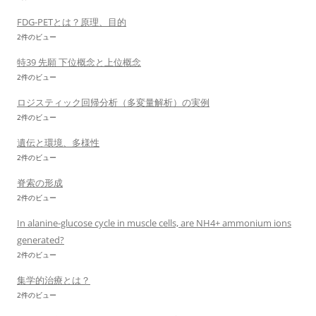
FDG-PETとは？原理、目的
2件のビュー
特39 先願 下位概念と上位概念
2件のビュー
ロジスティック回帰分析（多変量解析）の実例
2件のビュー
遺伝と環境、多様性
2件のビュー
脊索の形成
2件のビュー
In alanine-glucose cycle in muscle cells, are NH4+ ammonium ions
generated?
2件のビュー
集学的治療とは？
2件のビュー