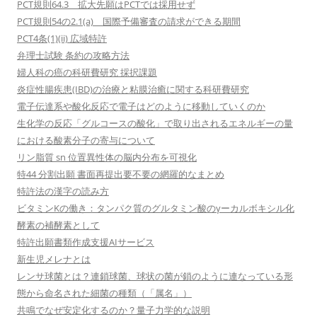
PCT規則64.3 拡大先願はPCTでは採用せず
PCT規則54の2.1(a) 国際予備審査の請求ができる期間
PCT4条(1)(ii) 広域特許
弁理士試験 条約の攻略方法
婦人科の癌の科研費研究 採択課題
炎症性腸疾患(IBD)の治療と粘膜治癒に関する科研費研究
電子伝達系や酸化反応で電子はどのように移動していくのか
生化学の反応「グルコースの酸化」で取り出されるエネルギーの量
における酸素分子の寄与について
リン脂質 sn 位置異性体の脳内分布を可視化
特44 分割出願 書面再提出要不要の網羅的なまとめ
特許法の漢字の読み方
ビタミンKの働き：タンパク質のグルタミン酸のγーカルボキシル化
酵素の補酵素として
特許出願書類作成支援AIサービス
新生児メレナとは
レンサ球菌とは？連鎖球菌、球状の菌が鎖のように連なっている形
態から命名された細菌の種類（「属名」）
共鳴でなぜ安定化するのか？量子力学的な説明