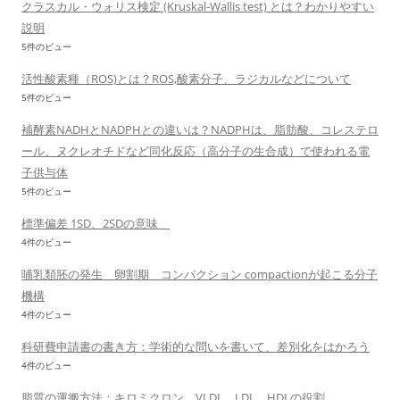
クラスカル・ウォリス検定 (Kruskal-Wallis test) とは？わかりやすい
説明
5件のビュー
活性酸素種（ROS)とは？ROS,酸素分子、ラジカルなどについて
5件のビュー
補酵素NADHとNADPHとの違いは？NADPHは、脂肪酸、コレステロ
ール、ヌクレオチドなど同化反応（高分子の生合成）で使われる電
子供与体
5件のビュー
標準偏差 1SD、2SDの意味
4件のビュー
哺乳類胚の発生 卵割期 コンパクション compactionが起こる分子
機構
4件のビュー
科研費申請書の書き方：学術的な問いを書いて、差別化をはかろう
4件のビュー
脂質の運搬方法：キロミクロン、VLDL、LDL、HDLの役割