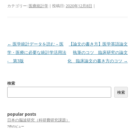
カテゴリー:
医療統計学
| 投稿日:
2020年12月8日
|
投
←
医学統計データを読む – 医
【論文の書き方】医学英語論文
稿
学・医療に必要な統計学活用法
執筆のコツ 臨床研究の論文
ナ
- 第3版
化 臨床論文の書き方のコツ
→
ビ
ゲ
検索
ー
検索
シ
ョ
ン
popular posts
日本の脳波研究（科研費研究課題）
7件のビュー