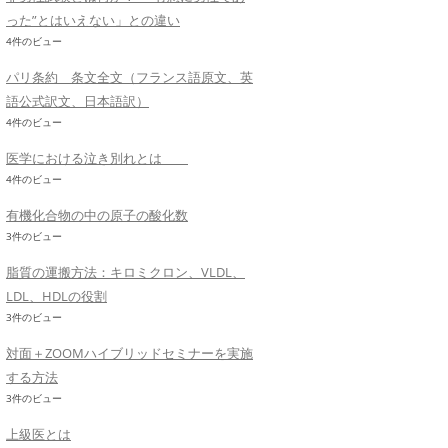
った”とはいえない」との違い
4件のビュー
パリ条約 条文全文（フランス語原文、英
語公式訳文、日本語訳）
4件のビュー
医学における泣き別れとは
4件のビュー
有機化合物の中の原子の酸化数
3件のビュー
脂質の運搬方法：キロミクロン、VLDL、
LDL、HDLの役割
3件のビュー
対面＋ZOOMハイブリッドセミナーを実施
する方法
3件のビュー
上級医とは