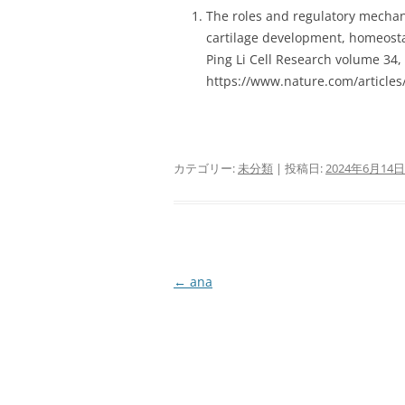
The roles and regulatory mecha
cartilage development, homeosta
Ping Li Cell Research volume 34
https://www.nature.com/article
カテゴリー:
未分類
| 投稿日:
2024年6月14日
投
←
ana
稿
ナ
ビ
ゲ