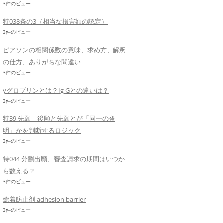
3件のビュー
特038条の3（相当な損害額の認定）
3件のビュー
ピアソンの相関係数の意味、求め方、解釈
の仕方、ありがちな間違い
3件のビュー
γグロブリンとは？Ig Gとの違いは？
3件のビュー
特39 先願 後願と先願とが「同一の発
明」かを判断するロジック
3件のビュー
特044 分割出願、審査請求の期間はいつか
ら数える？
3件のビュー
癒着防止剤 adhesion barrier
3件のビュー