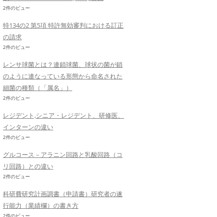
2件のビュー
特134の2 第5項 特許無効審判における訂正
の請求
2件のビュー
レンサ球菌とは？連鎖球菌、球状の菌が鎖
のように連なっている形態から命名された
細菌の種類（「属名」）
2件のビュー
レジデント,シニア・レジデント、研修医、
インターンの違い
2件のビュー
グルコース－アラニン回路と乳酸回路（コ
リ回路）との違い
2件のビュー
科研費研究計画調書（申請書）研究者の遂
行能力（業績欄）の書き方
2件のビュー