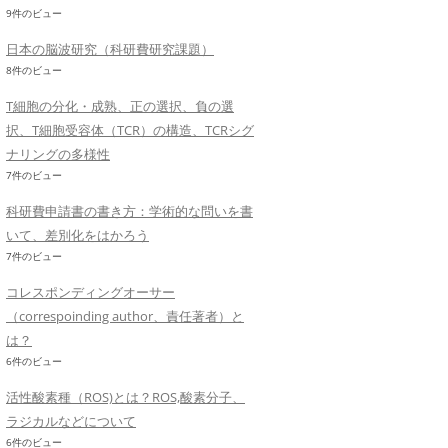
9件のビュー
日本の脳波研究（科研費研究課題）
8件のビュー
T細胞の分化・成熟、正の選択、負の選
択、T細胞受容体（TCR）の構造、TCRシグ
ナリングの多様性
7件のビュー
科研費申請書の書き方：学術的な問いを書
いて、差別化をはかろう
7件のビュー
コレスポンディングオーサー
（correspoinding author、責任著者）と
は？
6件のビュー
活性酸素種（ROS)とは？ROS,酸素分子、
ラジカルなどについて
6件のビュー