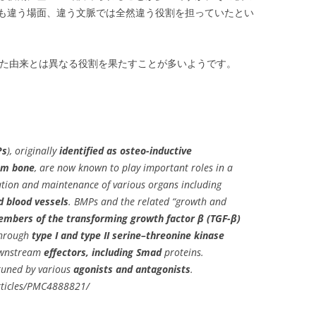
も違う場面、違う文脈では全然違う役割を担っていたとい
名付けられた由来とは異なる役割を果たすことが多いようです。
Ps
), originally
identified as osteo-inductive
om bone
, are now known to play important roles in a
ation and maintenance of various organs including
d blood vessels
. BMPs and the related “growth and
mbers of the transforming growth factor β (TGF-β)
 through
type I and type II serine–threonine kinase
downstream
effectors, including Smad
proteins.
 tuned by various
agonists and antagonists
.
rticles/PMC4888821/