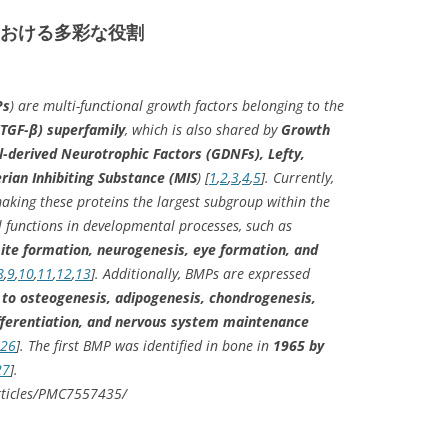
における多彩な役割
Ps
) are multi-functional growth factors belonging to the
TGF-β) superfamily
, which is also shared by
Growth
al-derived Neurotrophic Factors (GDNFs), Lefty,
erian Inhibiting Substance (MIS
) [
1
,
2
,
3
,
4
,
5
]. Currently,
aking these proteins the largest subgroup within the
 functions in developmental processes, such as
mite formation, neurogenesis, eye formation, and
8
,
9
,
10
,
11
,
12
,
13
]. Additionally, BMPs are expressed
 to osteogenesis, adipogenesis, chondrogenesis,
fferentiation, and nervous system maintenance
26
]. The first BMP was identified in bone in
1965 by
27
].
rticles/PMC7557435/