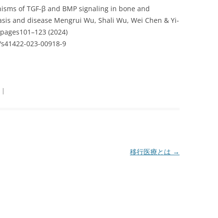
nisms of TGF-β and BMP signaling in bone and
sis and disease Mengrui Wu, Shali Wu, Wei Chen & Yi-
, pages101–123 (2024)
s/s41422-023-00918-9
|
移行医療とは
→