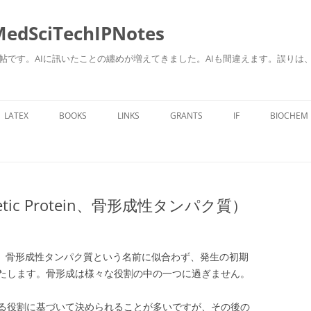
ciTechIPNotes
自身のための勉強帖です。AIに訊いたことの纏めが増えてきました。AIも間違えます。
コ
ン
LATEX
BOOKS
LINKS
GRANTS
IF
BIOCHEM
テ
ン
ツ
へ
ス
キ
ッ
プ
netic Protein、骨形成性タンパク質）
 Protein、骨形成性タンパク質という名前に似合わず、発生の初期
たします。骨形成は様々な役割の中の一つに過ぎません。
る役割に基づいて決められることが多いですが、その後の