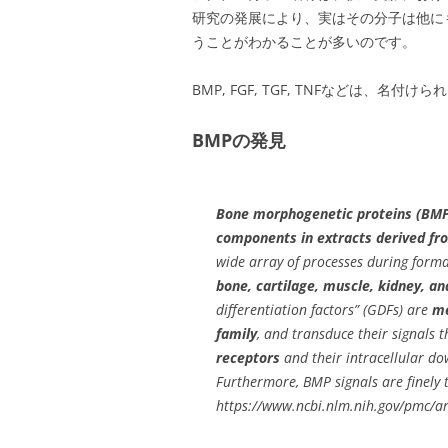
研究の発展により、実はその分子は他に
うことがわかることが多いのです。
BMP, FGF, TGF, TNFなどは、
BMPの発見
Bone morphogenetic proteins (BM
components in extracts derived fr
wide array of processes during form
bone, cartilage, muscle, kidney, an
differentiation factors” (GDFs) are
me
family
, and transduce their signals
receptors
and their intracellular 
Furthermore, BMP signals are finely
https://www.ncbi.nlm.nih.gov/pmc/a