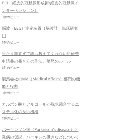
PCI（経皮的冠動脈形成術/経皮的冠動脈イ
ンターベンション）
3件のビュー
脳波（EEG）測定装置（脳波計）臨床研究
用
3件のビュー
当たり前すぎて誰も教えてくれない科研費
申請書の書き方の作法、暗黙のルール
3件のビュー
製薬会社のMA（Medical Affairs）部門の機
能と役割
3件のビュー
カルボン酸とアルコールが脱水縮合するエ
ステル化の反応機構
2件のビュー
パーキンソン病（Parkinson’s disease）と
発病の仮説、パーキンの働きなどについて