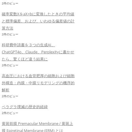
2件のビュー
確率変数XをaX+bに変換したときの平均値
と標準偏差、および、いわゆる偏差値の計
算方法
2件のビュー
科研費申請書を３つの生成AI、
ChatGPT4o、Claude、Perplexityに書かせ
たら、驚くほど違う結果に
2件のビュー
高血圧における血管肥厚の細胞および細胞
外構造：内膜・中膜リモデリングの機序的
解析
2件のビュー
ペラグラ撲滅の歴史的経緯
2件のビュー
黄斑前膜 Premacular Membrane / 黄斑上
膜 Epiretinal Membrane (ERM) とは