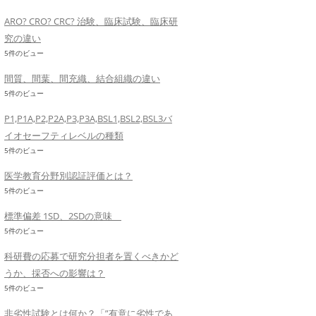
ARO? CRO? CRC? 治験、臨床試験、臨床研
究の違い
5件のビュー
間質、間葉、間充織、結合組織の違い
5件のビュー
P1,P1A,P2,P2A,P3,P3A,BSL1,BSL2,BSL3バ
イオセーフティレベルの種類
5件のビュー
医学教育分野別認証評価とは？
5件のビュー
標準偏差 1SD、2SDの意味
5件のビュー
科研費の応募で研究分担者を置くべきかど
うか、採否への影響は？
5件のビュー
非劣性試験とは何か？「”有意に劣性であ