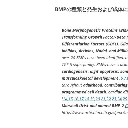
BMPの種類と発生および成体
Bone Morphogenetic Proteins (BM
Transforming Growth Factor-Beta (
Differentiation Factors (GDFs), Gli
Inhibins, Activins, Nodal, and Mülll
over 20 BMPs have been identified, m
TGF-β superfamily. BMPs have crucial
cardiogenesis, digit apoptosis, so
musculoskeletal development
[
6
,
7
,
throughout
adulthood, contributing
programmed cell death, cardiac di
[
14
,
15
,
16
,
17
,
18
,
19
,
20
,
21
,
22
,
23
,
24
,
25
,
Marshall Urist and named BMP-2
[
https://www.ncbi.nlm.nih.gov/pmc/a