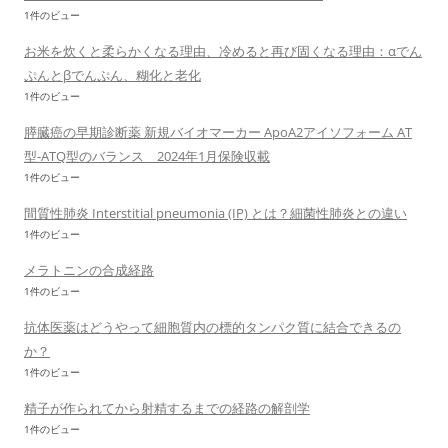
1件のビュー
お米を炊くと柔らかくなる理由、冷めると再び固くなる理由：αでん
ぷんとβでんぷん、糊化と老化
1件のビュー
膵臓癌の早期診断薬 新規バイオマーカー ApoA2アイソフォーム AT
型-ATQ型のバランス 2024年1月保険収載
1件のビュー
間質性肺炎 Interstitial pneumonia (IP) とは？細菌性肺炎との違い
1件のビュー
メラトニンの合成経路
1件のビュー
抗体医薬はどうやって細胞質内の標的タンパク質に結合できるの
か？
1件のビュー
精子が作られてから射精するまでの経路の解剖学
1件のビュー