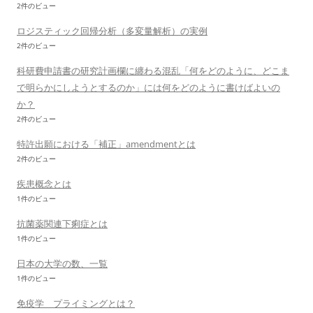
2件のビュー
ロジスティック回帰分析（多変量解析）の実例
2件のビュー
科研費申請書の研究計画欄に纏わる混乱「何をどのように、どこま
で明らかにしようとするのか」には何をどのように書けばよいの
か？
2件のビュー
特許出願における「補正」amendmentとは
2件のビュー
疾患概念とは
1件のビュー
抗菌薬関連下痢症とは
1件のビュー
日本の大学の数、一覧
1件のビュー
免疫学 プライミングとは？