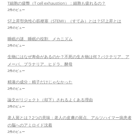
T細胞の疲弊（T cell exhaustion）：細胞も疲れるの？
2件のビュー
ST上昇型急性心筋梗塞（STEMI）（すてみ）とは？ST上昇とは
2件のビュー
睡眠の謎、睡眠の役割、メカニズム
2件のビュー
生物にはなぜ寿命があるのか？不死の生き物は何？バクテリア、ア
メーバ、プラナリア、ヒドラ、酵母
2件のビュー
精液の成分：精子だけじゃなかった
2件のビュー
論文がリジェクト（却下）されるよくある理由
2件のビュー
老人斑とは？2つの意味：老人の皮膚の斑点、アルツハイマー病患者
の脳へのアミロイド沈着
2件のビュー