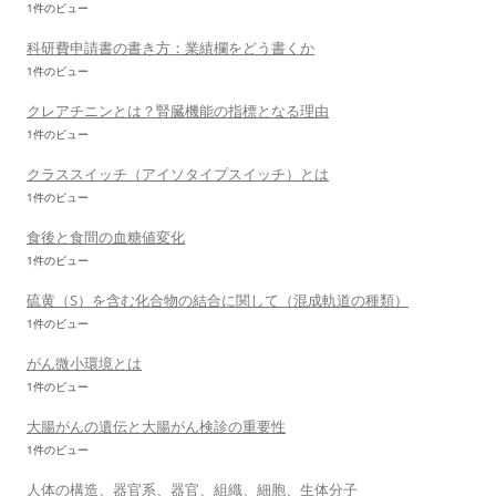
1件のビュー
科研費申請書の書き方：業績欄をどう書くか
1件のビュー
クレアチニンとは？腎臓機能の指標となる理由
1件のビュー
クラススイッチ（アイソタイプスイッチ）とは
1件のビュー
食後と食間の血糖値変化
1件のビュー
硫黄（S）を含む化合物の結合に関して（混成軌道の種類）
1件のビュー
がん微小環境とは
1件のビュー
大腸がんの遺伝と大腸がん検診の重要性
1件のビュー
人体の構造、器官系、器官、組織、細胞、生体分子