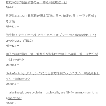
睡眠時無呼吸症候群の舌下神経刺激療法とは
2件のビュー
意匠法60の22：起算日が謄本送達の日 vs 確定の日 を一発で理解す
る方法
2件のビュー
肺生検：クライオ生検 クライオバイオプシー transbronchial lung
cryobiopsy（TBLC）
2件のビュー
卵子の形成過程 第一減数分裂前期での停止と再開、第二減数分裂
中期での停止
2件のビュー
Delta-Notchシグナリングによる側方抑制のメカニズム：神経細胞と
グリア細胞の分化
2件のビュー
In alanine-glucose cycle in muscle cells, are NH4+ ammonium ions
generated?
2件のビュー