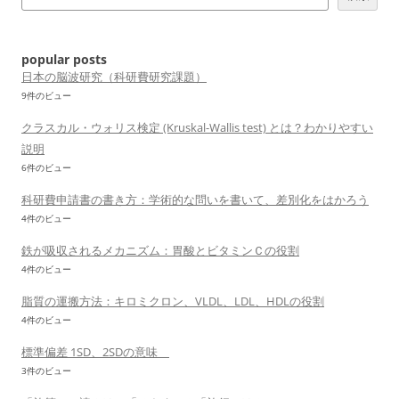
ー
シ
ョ
popular posts
ン
日本の脳波研究（科研費研究課題）
9件のビュー
クラスカル・ウォリス検定 (Kruskal-Wallis test) とは？わかりやすい
説明
6件のビュー
科研費申請書の書き方：学術的な問いを書いて、差別化をはかろう
4件のビュー
鉄が吸収されるメカニズム：胃酸とビタミンＣの役割
4件のビュー
脂質の運搬方法：キロミクロン、VLDL、LDL、HDLの役割
4件のビュー
標準偏差 1SD、2SDの意味
3件のビュー