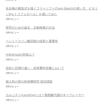
化合物の構造式を描くフリーソフトChem Sketchの使い方 ビタミ
ンE(α-トコフェロール）を描いてみた
2件のビュー
研究のための論文・文献検索の方法
2件のビュー
ペントースリン酸回路の役割と重要性
2件のビュー
H3K4me3の意味は？
2件のビュー
目的と目標の違い：科研費申請書において
2件のビュー
婦人科の癌の科研費研究 採択課題
2件のビュー
カルニチン(carnitine)とは？脂肪酸代謝のキープレーヤー
2件のビュー