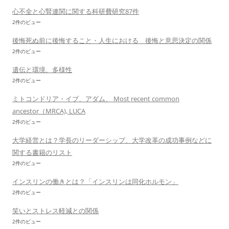
心不全と心腎連関に関する科研費研究87件
2件のビュー
後悔死ぬ前に後悔すること・人生における 後悔と意思決定の関係
2件のビュー
遺伝と環境、多様性
2件のビュー
ミトコンドリア・イブ、アダム、 Most recent common
ancestor（MRCA), LUCA
2件のビュー
大学経営とは？学長のリーダーシップ、大学改革の成功事例などに
関する書籍のリスト
2件のビュー
インスリンの働きとは？「インスリンは同化ホルモン」
2件のビュー
笑いとストレス軽減との関係
2件のビュー