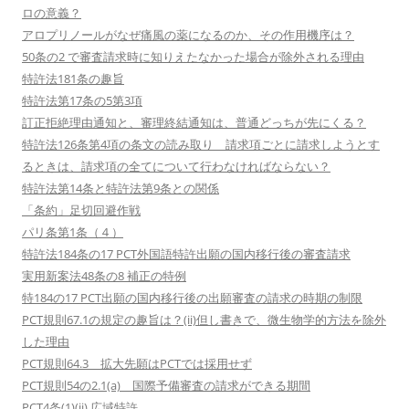
ロの意義？
アロプリノールがなぜ痛風の薬になるのか、その作用機序は？
50条の2 で審査請求時に知りえたなかった場合が除外される理由
特許法181条の趣旨
特許法第17条の5第3項
訂正拒絶理由通知と、審理終結通知は、普通どっちが先にくる？
特許法126条第4項の条文の読み取り 請求項ごとに請求しようとす
るときは、請求項の全てについて行わなければならない？
特許法第14条と特許法第9条との関係
「条約」足切回避作戦
パリ条第1条（４）
特許法184条の17 PCT外国語特許出願の国内移行後の審査請求
実用新案法48条の8 補正の特例
特184の17 PCT出願の国内移行後の出願審査の請求の時期の制限
PCT規則67.1の規定の趣旨は？(ii)但し書きで、微生物学的方法を除外
した理由
PCT規則64.3 拡大先願はPCTでは採用せず
PCT規則54の2.1(a) 国際予備審査の請求ができる期間
PCT4条(1)(ii) 広域特許