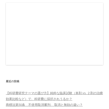
最近の投稿
【科研費研究テーマの選び方】純粋な臨床試験（単剤 vs. ２剤の治療
効果比較など）で、科研費に採択されうるか？
商標法第50条 不使用取消審判: 取消と無効の違い？