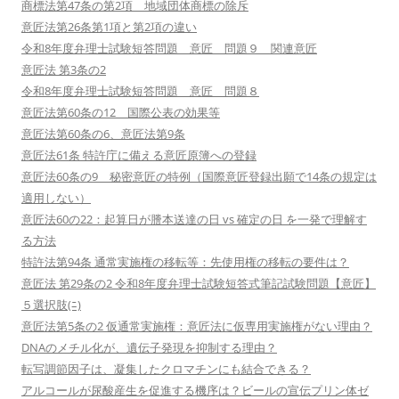
商標法第47条の第2項 地域団体商標の除斥
意匠法第26条第1項と第2項の違い
令和8年度弁理士試験短答問題 意匠 問題９ 関連意匠
意匠法 第3条の2
令和8年度弁理士試験短答問題 意匠 問題８
意匠法第60条の12 国際公表の効果等
意匠法第60条の6、意匠法第9条
意匠法61条 特許庁に備える意匠原簿への登録
意匠法60条の9 秘密意匠の特例（国際意匠登録出願で14条の規定は
適用しない）
意匠法60の22：起算日が謄本送達の日 vs 確定の日 を一発で理解す
る方法
特許法第94条 通常実施権の移転等：先使用権の移転の要件は？
意匠法 第29条の2 令和8年度弁理士試験短答式筆記試験問題【意匠】
５選択肢(ﾆ)
意匠法第5条の2 仮通常実施権：意匠法に仮専用実施権がない理由？
DNAのメチル化が、遺伝子発現を抑制する理由？
転写調節因子は、凝集したクロマチンにも結合できる？
アルコールが尿酸産生を促進する機序は？ビールの宣伝プリン体ゼ