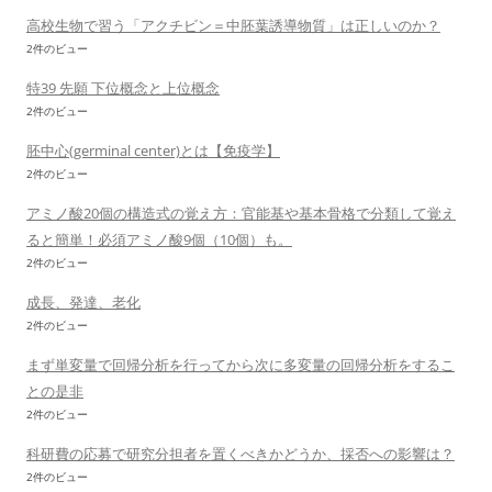
高校生物で習う「アクチビン＝中胚葉誘導物質」は正しいのか？
2件のビュー
特39 先願 下位概念と上位概念
2件のビュー
胚中心(germinal center)とは【免疫学】
2件のビュー
アミノ酸20個の構造式の覚え方：官能基や基本骨格で分類して覚え
ると簡単！必須アミノ酸9個（10個）も。
2件のビュー
成長、発達、老化
2件のビュー
まず単変量で回帰分析を行ってから次に多変量の回帰分析をするこ
との是非
2件のビュー
科研費の応募で研究分担者を置くべきかどうか、採否への影響は？
2件のビュー