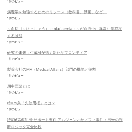
1件のビュー
病理学を勉強するためのリソース（教科書、動画、など）
1件のビュー
～血症（～けっしょう）-emia/-aemia：～が血液中に異常な量存在
する状態
1件のビュー
研究の未来：生成AIが拓く新たなフロンティア
1件のビュー
製薬会社のMA（Medical Affairs）部門の機能と役割
1件のビュー
期中面談とは
1件のビュー
特079条「先使用権」とは？
1件のビュー
特036第6項1号 サポート要件 アムジェンvsサノフィ事件：日米の判
断ロジック完全比較