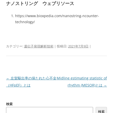
ナノストリング ウェブリソース
https://www.bioxpedia.com/nanostring-ncounter-
technology/
カテゴリー:
遺伝子発現解析技術
| 投稿日:
2021年7月9日
|
投
←
左室駆出率の保たれた心不全
Midline estimating statistic of
稿
（HFpEF）とは
rhythm (MESOR)とは
→
ナ
ビ
検索
ゲ
検索