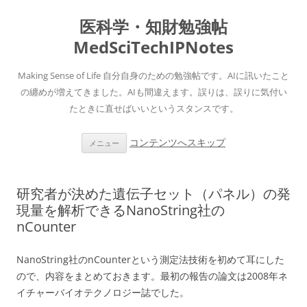
医科学・知財勉強帖
MedSciTechIPNotes
Making Sense of Life 自分自身のための勉強帖です。AIに訊いたこと
の纏めが増えてきました。AIも間違えます。誤りは、誤りに気付い
たときに直せばいいというスタンスです。
コンテンツへスキップ
メニュー
研究者が決めた遺伝子セット（パネル）の発
現量を解析できるNanoString社の
nCounter
NanoString社のnCounterという測定法技術を初めて耳にした
ので、内容をまとめておきます。最初の報告の論文は2008年ネ
イチャーバイオテクノロジー誌でした。