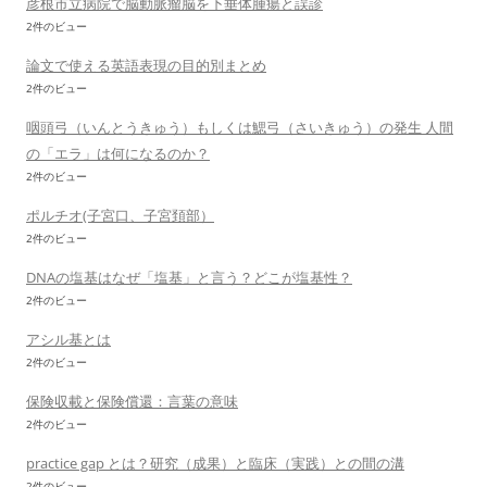
彦根市立病院で脳動脈瘤脳を下垂体腫瘍と誤診
2件のビュー
論文で使える英語表現の目的別まとめ
2件のビュー
咽頭弓（いんとうきゅう）もしくは鰓弓（さいきゅう）の発生 人間
の「エラ」は何になるのか？
2件のビュー
ポルチオ(子宮口、子宮頚部）
2件のビュー
DNAの塩基はなぜ「塩基」と言う？どこが塩基性？
2件のビュー
アシル基とは
2件のビュー
保険収載と保険償還：言葉の意味
2件のビュー
practice gap とは？研究（成果）と臨床（実践）との間の溝
2件のビュー