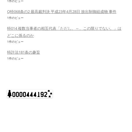
1件のビュー
Q特068条の2 最高裁判決 平成23年4月28日 放出制御組成物 事件
1件のビュー
特014 複数当事者の相互代表「ただし、～、この限りでない。」は
どこに係るのか
1件のビュー
特許法181条の趣旨
1件のビュー