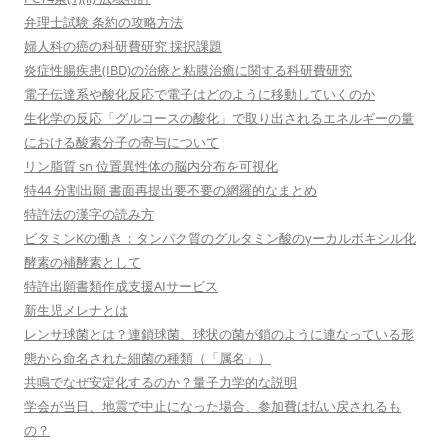
弁理士試験 条約の攻略方法
婦人科の癌の科研費研究 採択課題
炎症性腸疾患(IBD)の治療と粘膜治癒に関する科研費研究
電子伝達系や酸化反応で電子はどのように移動していくのか
生化学の反応「グルコースの酸化」で取り出されるエネルギーの量
における酸素分子の寄与について
リン脂質 sn 位置異性体の脳内分布を可視化
特44 分割出願 書面再提出要不要の網羅的なまとめ
特許法の漢字の読み方
ビタミンKの働き：タンパク質のグルタミン酸のγーカルボキシル化
酵素の補酵素として
特許出願書類作成支援AIサービス
新生児メレナとは
レンサ球菌とは？連鎖球菌、球状の菌が鎖のように連なっている形
態から命名された細菌の種類（「属名」）
共鳴でなぜ安定化するのか？量子力学的な説明
学会が当日、地震で中止になった場合、参加費は払い戻されるも
の？