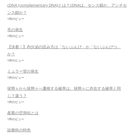
cDNA (complementary DNA)とは？cDNAは、センス鎖か、アンチセ
ンス鎖か？
1件のビュー
毛の発生
1件のビュー
【決着！】内分泌の読み方は「ないぶんぴ」か「ないぶんぴつ」
か？
1件のビュー
ミュラー管の発生
1件のビュー
状態ｎから状態ｎへ遷移する確率は、状態ｎに存在する確率と同
じ？違う？
1件のビュー
産業の空洞化とは
1件のビュー
診療科の特色