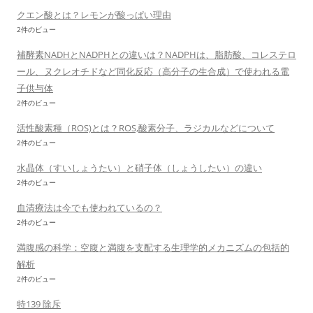
クエン酸とは？レモンが酸っぱい理由
2件のビュー
補酵素NADHとNADPHとの違いは？NADPHは、脂肪酸、コレステロ
ール、ヌクレオチドなど同化反応（高分子の生合成）で使われる電
子供与体
2件のビュー
活性酸素種（ROS)とは？ROS,酸素分子、ラジカルなどについて
2件のビュー
水晶体（すいしょうたい）と硝子体（しょうしたい）の違い
2件のビュー
血清療法は今でも使われているの？
2件のビュー
満腹感の科学：空腹と満腹を支配する生理学的メカニズムの包括的
解析
2件のビュー
特139 除斥