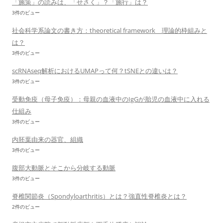
「施策」の読みは、「せさく」？「施行」は？
3件のビュー
社会科学系論文の書き方：theoretical framework 理論的枠組みと
は？
3件のビュー
scRNAseq解析におけるUMAPって何？tSNEとの違いは？
3件のビュー
受動免疫（母子免疫）：母親の血液中のIgGが胎児の血液中に入れる
仕組み
3件のビュー
内胚葉由来の器官、組織
3件のビュー
腹部大動脈とそこから分岐する動脈
3件のビュー
脊椎関節炎（Spondyloarthritis）とは？強直性脊椎炎とは？
2件のビュー