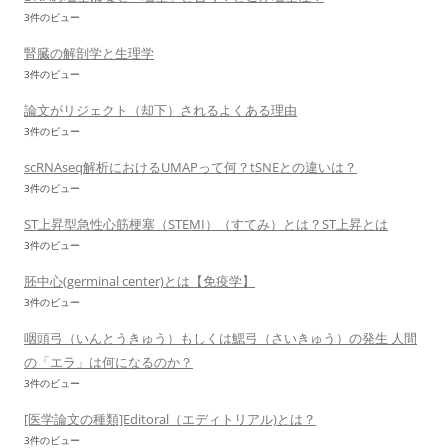
3件のビュー
腎臓の解剖学と生理学
3件のビュー
論文がリジェクト（却下）されるよくある理由
3件のビュー
scRNAseq解析におけるUMAPって何？tSNEとの違いは？
3件のビュー
ST上昇型急性心筋梗塞（STEMI）（すてみ）とは？ST上昇とは
3件のビュー
胚中心(germinal center)とは【免疫学】
3件のビュー
咽頭弓（いんとうきゅう）もしくは鰓弓（さいきゅう）の発生 人間
の「エラ」は何になるのか？
3件のビュー
[医学論文の種類]Editoral（エディトリアル)とは？
3件のビュー