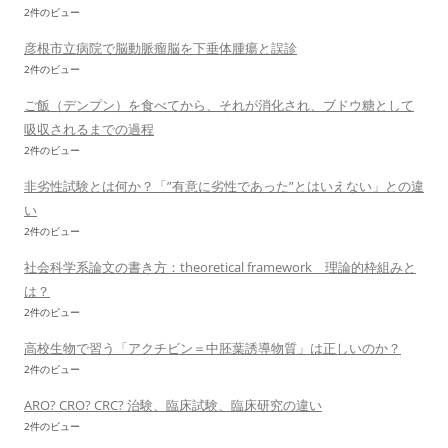
2件のビュー
彦根市立病院で脳動脈瘤脳を下垂体腫瘍と誤診
2件のビュー
ご飯（デンプン）を食べてから、それが消化され、ブドウ糖として
吸収されるまでの過程
2件のビュー
非劣性試験とは何か？「”有意に劣性であった”とはいえない」との違
い
2件のビュー
社会科学系論文の書き方：theoretical framework 理論的枠組みと
は？
2件のビュー
高校生物で習う「アクチビン＝中胚葉誘導物質」は正しいのか？
2件のビュー
ARO? CRO? CRC? 治験、臨床試験、臨床研究の違い
2件のビュー