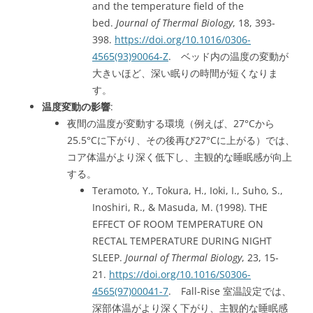
and the temperature field of the
bed.
Journal of Thermal Biology
, 18, 393-
398.
https://doi.org/10.1016/0306-
4565(93)90064-Z
. ベッド内の温度の変動が
大きいほど、深い眠りの時間が短くなりま
す。
温度変動の影響
:
夜間の温度が変動する環境（例えば、27°Cから
25.5°Cに下がり、その後再び27°Cに上がる）では、
コア体温がより深く低下し、主観的な睡眠感が向上
する。
Teramoto, Y., Tokura, H., Ioki, I., Suho, S.,
Inoshiri, R., & Masuda, M. (1998). THE
EFFECT OF ROOM TEMPERATURE ON
RECTAL TEMPERATURE DURING NIGHT
SLEEP.
Journal of Thermal Biology
, 23, 15-
21.
https://doi.org/10.1016/S0306-
4565(97)00041-7
. Fall-Rise 室温設定では、
深部体温がより深く下がり、主観的な睡眠感