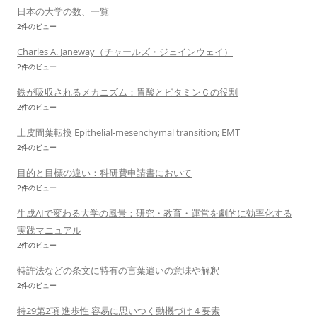
日本の大学の数、一覧
2件のビュー
Charles A. Janeway（チャールズ・ジェインウェイ）
2件のビュー
鉄が吸収されるメカニズム：胃酸とビタミンＣの役割
2件のビュー
上皮間葉転換 Epithelial-mesenchymal transition; EMT
2件のビュー
目的と目標の違い：科研費申請書において
2件のビュー
生成AIで変わる大学の風景：研究・教育・運営を劇的に効率化する
実践マニュアル
2件のビュー
特許法などの条文に特有の言葉遣いの意味や解釈
2件のビュー
特29第2項 進歩性 容易に思いつく動機づけ４要素