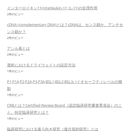
インターロイキン11(Interleukin-11; IL-11)の生理作用
2件のビュー
cDNA (complementary DNA)とは？cDNAは、センス鎖か、アンチセ
ンス鎖か？
2件のビュー
アシル基とは
2件のビュー
透析におけるドライウェイトの設定方法
1件のビュー
P1,P1A,P2,P2A,P3,P3A,BSL1,BSL2,BSL3バイオセーフティレベルの種
類
1件のビュー
CRBとは？Certified Review Board（認定臨床研究審査委員会）のこ
と。特定臨床研究とは？
1件のビュー
臨床研究における後ろ向き研究（後方視的研究）とは