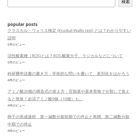
検索
ー
シ
ョ
popular posts
ン
クラスカル・ウォリス検定 (Kruskal-Wallis test) とは？わかりやすい
説明
5件のビュー
活性酸素種（ROS)とは？ROS,酸素分子、ラジカルなどについて
5件のビュー
科研費申請書の書き方：学術的な問いを書いて、差別化をはかろう
4件のビュー
アミノ酸20個の構造式の覚え方：官能基や基本骨格で分類して覚え
ると簡単！必須アミノ酸9個（10個）も。
4件のビュー
卵子の形成過程 第一減数分裂前期での停止と再開、第二減数分裂
中期での停止
4件のビュー