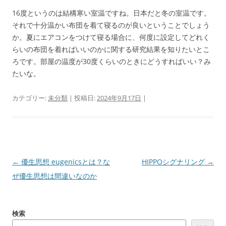
16度というのは結構寒い室温ですね。日本だと冬の室温です。
それで十分温かい布団を着て寝るのが良いということでしょう
か。夏にエアコンをつけて寝る場合に、何度に設定してどれく
らいの布団を着ればいいのかに関する研究結果を知りたいとこ
ろです。部屋の温度が30度くらいのときにどうすればいい？み
たいな。
カテゴリー:
未分類
| 投稿日:
2024年9月17日
|
投
←
優生思想 eugenicsとは？な
HIPPOシグナリング
→
稿
ぜ優生思想は間違いなのか
ナ
ビ
検索
ゲ