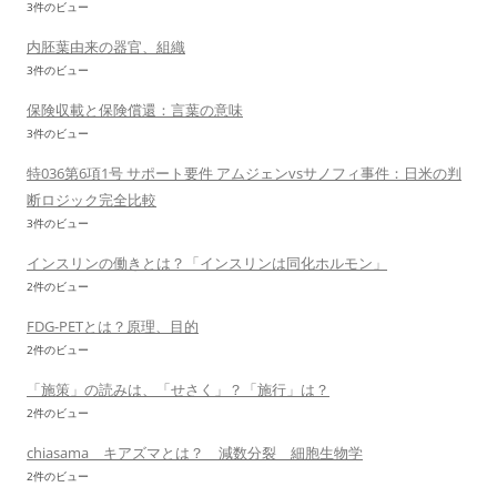
3件のビュー
内胚葉由来の器官、組織
3件のビュー
保険収載と保険償還：言葉の意味
3件のビュー
特036第6項1号 サポート要件 アムジェンvsサノフィ事件：日米の判
断ロジック完全比較
3件のビュー
インスリンの働きとは？「インスリンは同化ホルモン」
2件のビュー
FDG-PETとは？原理、目的
2件のビュー
「施策」の読みは、「せさく」？「施行」は？
2件のビュー
chiasama キアズマとは？ 減数分裂 細胞生物学
2件のビュー