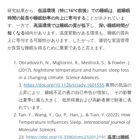
研究結果から、
低温環境（特に16°C前後）での睡眠は、総睡眠
時間の延長や睡眠効率の向上に寄与する
ことが示されていま
す。一方で、
高温環境では睡眠の質が低下
し、
深い睡眠時間が
短くなる
傾向があります。温度変動がある環境も、睡眠の質向
上に寄与する可能性があります。したがって、適切な室温管理
が良質な睡眠を得るために重要であると言えます。
Obradovich, N., Migliorini, R., Mednick, S., & Fowler, J.
(2017). Nighttime temperature and human sleep loss
in a changing climate.
Science Advances
,
3.
https://doi.org/10.1126/sciadv.1601555
.夜間の気温の
上昇により、睡眠不足の夜の自己申告が増加し、その影響
は夏季に最も大きく、低所得層および高齢者層で顕著に表
れています。
Fan, Y., Wang, Y., Gu, P., Han, J., & Tian, Y. (2022). How
Temperature Influences Sleep.
International Journal of
Molecular Sciences
,
23.
https://doi.org/10.3390/ijms232012191
.
温度は睡眠