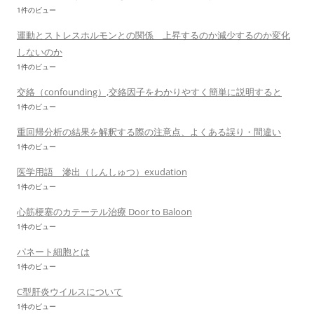
1件のビュー
運動とストレスホルモンとの関係 上昇するのか減少するのか変化
しないのか
1件のビュー
交絡（confounding）,交絡因子をわかりやすく簡単に説明すると
1件のビュー
重回帰分析の結果を解釈する際の注意点、よくある誤り・間違い
1件のビュー
医学用語 滲出（しんしゅつ）exudation
1件のビュー
心筋梗塞のカテーテル治療 Door to Baloon
1件のビュー
パネート細胞とは
1件のビュー
C型肝炎ウイルスについて
1件のビュー