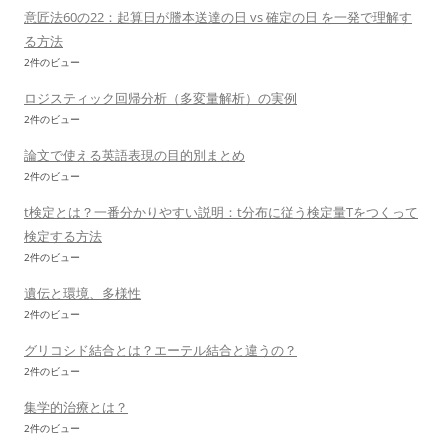
意匠法60の22：起算日が謄本送達の日 vs 確定の日 を一発で理解す
る方法
2件のビュー
ロジスティック回帰分析（多変量解析）の実例
2件のビュー
論文で使える英語表現の目的別まとめ
2件のビュー
t検定とは？一番分かりやすい説明：t分布に従う検定量Tをつくって
検定する方法
2件のビュー
遺伝と環境、多様性
2件のビュー
グリコシド結合とは？エーテル結合と違うの？
2件のビュー
集学的治療とは？
2件のビュー