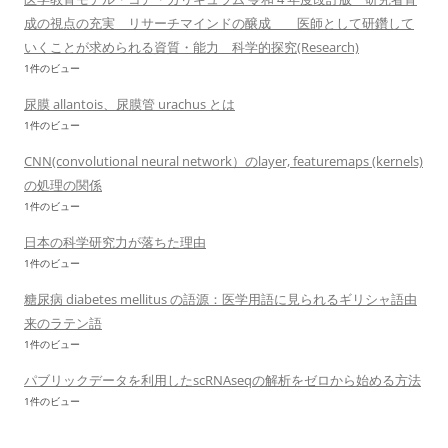
成の視点の充実 リサーチマインドの醸成 医師として研鑽して
いくことが求められる資質・能力 科学的探究(Research)
1件のビュー
尿膜 allantois、尿膜管 urachus とは
1件のビュー
CNN(convolutional neural network）のlayer, featuremaps (kernels)
の処理の関係
1件のビュー
日本の科学研究力が落ちた理由
1件のビュー
糖尿病 diabetes mellitus の語源：医学用語に見られるギリシャ語由
来のラテン語
1件のビュー
パブリックデータを利用したscRNAseqの解析をゼロから始める方法
1件のビュー