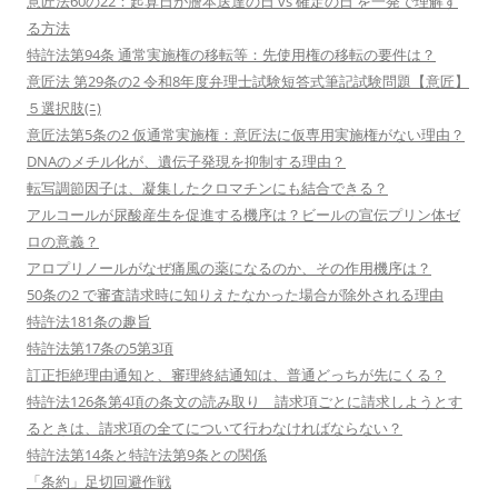
意匠法60の22：起算日が謄本送達の日 vs 確定の日 を一発で理解す
る方法
特許法第94条 通常実施権の移転等：先使用権の移転の要件は？
意匠法 第29条の2 令和8年度弁理士試験短答式筆記試験問題【意匠】
５選択肢(ﾆ)
意匠法第5条の2 仮通常実施権：意匠法に仮専用実施権がない理由？
DNAのメチル化が、遺伝子発現を抑制する理由？
転写調節因子は、凝集したクロマチンにも結合できる？
アルコールが尿酸産生を促進する機序は？ビールの宣伝プリン体ゼ
ロの意義？
アロプリノールがなぜ痛風の薬になるのか、その作用機序は？
50条の2 で審査請求時に知りえたなかった場合が除外される理由
特許法181条の趣旨
特許法第17条の5第3項
訂正拒絶理由通知と、審理終結通知は、普通どっちが先にくる？
特許法126条第4項の条文の読み取り 請求項ごとに請求しようとす
るときは、請求項の全てについて行わなければならない？
特許法第14条と特許法第9条との関係
「条約」足切回避作戦