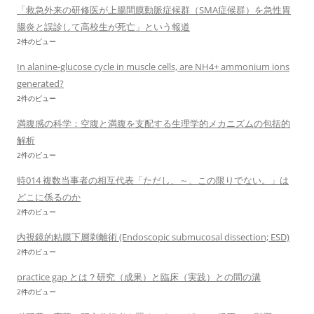
「救急外来の研修医が上腸間膜動脈症候群（SMA症候群）を急性胃
腸炎と誤診して高校生が死亡」という報道
2件のビュー
In alanine-glucose cycle in muscle cells, are NH4+ ammonium ions
generated?
2件のビュー
満腹感の科学：空腹と満腹を支配する生理学的メカニズムの包括的
解析
2件のビュー
特014 複数当事者の相互代表「ただし、～、この限りでない。」は
どこに係るのか
2件のビュー
内視鏡的粘膜下層剥離術 (Endoscopic submucosal dissection; ESD)
2件のビュー
practice gap とは？研究（成果）と臨床（実践）との間の溝
2件のビュー