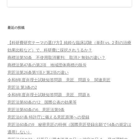
最近の投稿
【科研費研究テーマの選び方】純粋な臨床試験（単剤 vs. ２剤の治療
効果比較など）で、科研費に採択されうるか？
商標法第50条 不使用取消審判: 取消と無効の違い？
商標法第47条の第2項 地域団体商標の除斥
意匠法第26条第1項と第2項の違い
令和8年度弁理士試験短答問題 意匠 問題９ 関連意匠
意匠法 第3条の2
令和8年度弁理士試験短答問題 意匠 問題８
意匠法第60条の12 国際公表の効果等
意匠法第60条の6、意匠法第9条
意匠法61条 特許庁に備える意匠原簿への登録
意匠法60条の9 秘密意匠の特例（国際意匠登録出願で14条の規定は
適用しない）