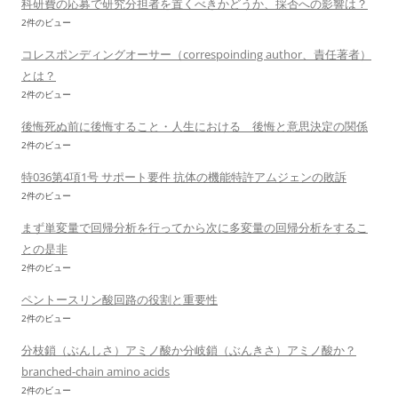
科研費の応募で研究分担者を置くべきかどうか、採否への影響は？
2件のビュー
コレスポンディングオーサー（correspoinding author、責任著者）
とは？
2件のビュー
後悔死ぬ前に後悔すること・人生における 後悔と意思決定の関係
2件のビュー
特036第4項1号 サポート要件 抗体の機能特許アムジェンの敗訴
2件のビュー
まず単変量で回帰分析を行ってから次に多変量の回帰分析をするこ
との是非
2件のビュー
ペントースリン酸回路の役割と重要性
2件のビュー
分枝鎖（ぶんしさ）アミノ酸か分岐鎖（ぶんきさ）アミノ酸か？
branched-chain amino acids
2件のビュー