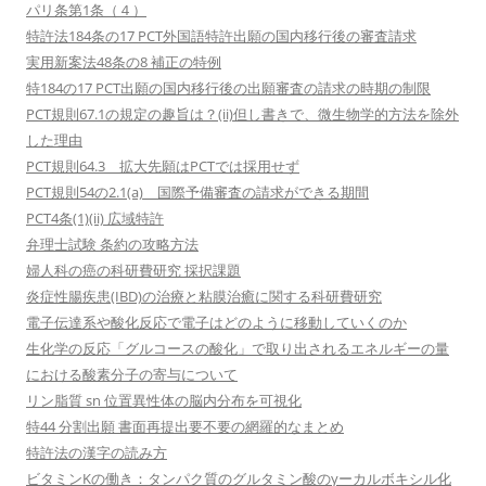
パリ条第1条（４）
特許法184条の17 PCT外国語特許出願の国内移行後の審査請求
実用新案法48条の8 補正の特例
特184の17 PCT出願の国内移行後の出願審査の請求の時期の制限
PCT規則67.1の規定の趣旨は？(ii)但し書きで、微生物学的方法を除外
した理由
PCT規則64.3 拡大先願はPCTでは採用せず
PCT規則54の2.1(a) 国際予備審査の請求ができる期間
PCT4条(1)(ii) 広域特許
弁理士試験 条約の攻略方法
婦人科の癌の科研費研究 採択課題
炎症性腸疾患(IBD)の治療と粘膜治癒に関する科研費研究
電子伝達系や酸化反応で電子はどのように移動していくのか
生化学の反応「グルコースの酸化」で取り出されるエネルギーの量
における酸素分子の寄与について
リン脂質 sn 位置異性体の脳内分布を可視化
特44 分割出願 書面再提出要不要の網羅的なまとめ
特許法の漢字の読み方
ビタミンKの働き：タンパク質のグルタミン酸のγーカルボキシル化