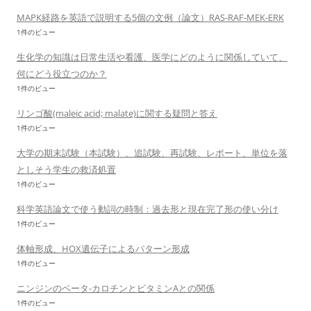
MAPK経路を英語で説明する5個の文例（論文）RAS-RAF-MEK-ERK
1件のビュー
生化学の知識は日常生活や看護、医学にどのように関係していて、
何にどう役立つのか？
1件のビュー
リンゴ酸(maleic acid; malate)に関する疑問と答え
1件のビュー
大学の期末試験（本試験）、追試験、再試験、レポート、単位を落
としそう学生の救済処置
1件のビュー
科学英語論文で使う動詞の時制：過去形と現在完了形の使い分け
1件のビュー
体軸形成、HOX遺伝子によるパターン形成
1件のビュー
ニンジンのベータ-カロチンとビタミンAとの関係
1件のビュー