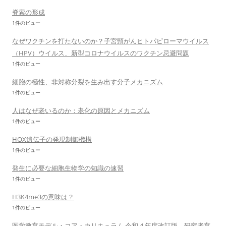
脊索の形成
1件のビュー
なぜワクチンを打たないのか？子宮頸がんヒトパピローマウイルス
（HPV）ウイルス、新型コロナウイルスのワクチン忌避問題
1件のビュー
細胞の極性、非対称分裂を生み出す分子メカニズム
1件のビュー
人はなぜ老いるのか：老化の原因とメカニズム
1件のビュー
HOX遺伝子の発現制御機構
1件のビュー
発生に必要な細胞生物学の知識の速習
1件のビュー
H3K4me3の意味は？
1件のビュー
医学教育モデル・コア・カリキュラム 令和 4 年度改訂版 研究者育