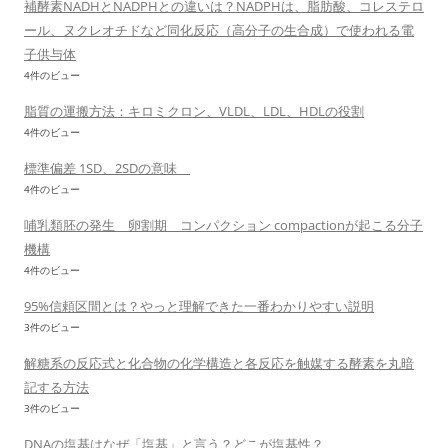
補酵素NADHとNADPHとの違いは？NADPHは、脂肪酸、コレステロ
ール、ヌクレオチドなど同化反応（高分子の生合成）で使われる電
子供与体
4件のビュー
脂質の運搬方法：キロミクロン、VLDL、LDL、HDLの役割
4件のビュー
標準偏差 1SD、2SDの意味
4件のビュー
哺乳類胚の発生 卵割期 コンパクション compactionが起こる分子
機構
4件のビュー
95%信頼区間とは？やっと理解できた一番わかりやすい説明
3件のビュー
解糖系の反応式と化合物の化学構造と各反応を触媒する酵素を丸暗
記する方法
3件のビュー
DNAの塩基はなぜ「塩基」と言う？どこが塩基性？