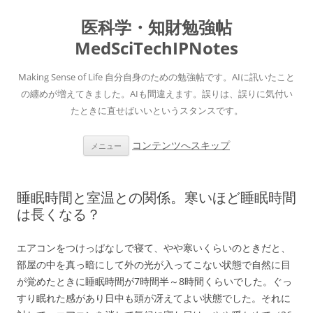
医科学・知財勉強帖
MedSciTechIPNotes
Making Sense of Life 自分自身のための勉強帖です。AIに訊いたこと
の纏めが増えてきました。AIも間違えます。誤りは、誤りに気付い
たときに直せばいいというスタンスです。
コンテンツへスキップ
メニュー
睡眠時間と室温との関係。寒いほど睡眠時間
は長くなる？
エアコンをつけっぱなしで寝て、やや寒いくらいのときだと、
部屋の中を真っ暗にして外の光が入ってこない状態で自然に目
が覚めたときに睡眠時間が7時間半～8時間くらいでした。ぐっ
すり眠れた感があり日中も頭が冴えてよい状態でした。それに