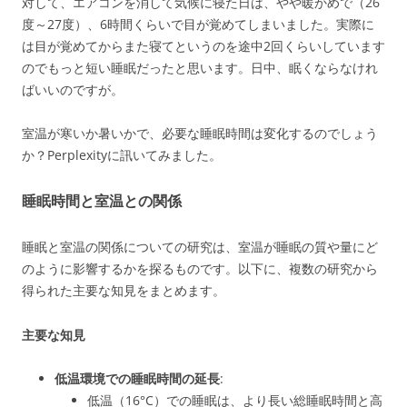
対して、エアコンを消して気候に寝た日は、やや暖かめで（26
度～27度）、6時間くらいで目が覚めてしまいました。実際に
は目が覚めてからまた寝てというのを途中2回くらいしています
のでもっと短い睡眠だったと思います。日中、眠くならなけれ
ばいいのですが。
室温が寒いか暑いかで、必要な睡眠時間は変化するのでしょう
か？Perplexityに訊いてみました。
睡眠時間と室温との関係
睡眠と室温の関係についての研究は、室温が睡眠の質や量にど
のように影響するかを探るものです。以下に、複数の研究から
得られた主要な知見をまとめます。
主要な知見
低温環境での睡眠時間の延長
:
低温（16°C）での睡眠は、より長い総睡眠時間と高