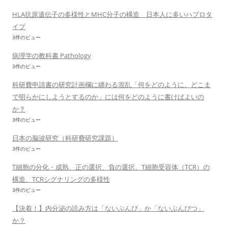
HLA抗原遺伝子の多様性とMHC分子の構造 日本人に多いハプロタ
イプ
3件のビュー
病理学の教科書 Pathology
3件のビュー
科研費申請書の研究計画欄に纏わる混乱「何をどのように、どこま
で明らかにしようとするのか」には何をどのように書けばよいの
か？
3件のビュー
日本の脳波研究（科研費研究課題）
3件のビュー
T細胞の分化・成熟、正の選択、負の選択、T細胞受容体（TCR）の
構造、TCRシグナリングの多様性
3件のビュー
【決着！】内分泌の読み方は「ないぶんぴ」か「ないぶんぴつ」
か？