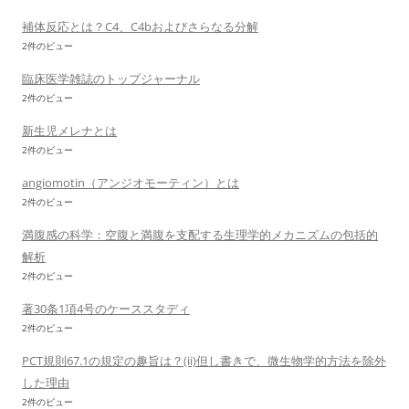
補体反応とは？C4、C4bおよびさらなる分解
2件のビュー
臨床医学雑誌のトップジャーナル
2件のビュー
新生児メレナとは
2件のビュー
angiomotin（アンジオモーティン）とは
2件のビュー
満腹感の科学：空腹と満腹を支配する生理学的メカニズムの包括的
解析
2件のビュー
著30条1項4号のケーススタディ
2件のビュー
PCT規則67.1の規定の趣旨は？(ii)但し書きで、微生物学的方法を除外
した理由
2件のビュー