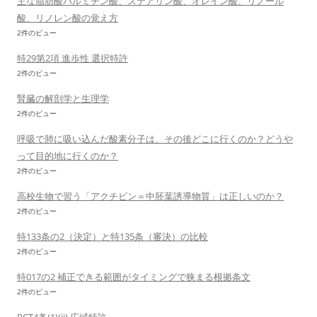
主な脂肪酸パルミチン酸、ステアリン酸、オレイン酸、リノール
酸、リノレン酸の覚え方
2件のビュー
特29第2項 進歩性 選択特許
2件のビュー
腎臓の解剖学と生理学
2件のビュー
呼吸で肺に吸い込んだ酸素分子は、その後どこに行くのか？どうや
って目的地に行くのか？
2件のビュー
高校生物で習う「アクチビン＝中胚葉誘導物質」は正しいのか？
2件のビュー
特133条の2（決定）と特135条（審決）の比較
2件のビュー
特017の2 補正できる範囲がタイミングで狭まる根拠条文
2件のビュー