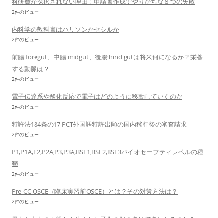
科研費が採択されない理由：申請書作成でやりがちな８つの失敗
2件のビュー
内科学の教科書はハリソンかセシルか
2件のビュー
前腸 foregut、中腸 midgut、後腸 hind gutは将来何になるか？栄養
する動脈は？
2件のビュー
電子伝達系や酸化反応で電子はどのように移動していくのか
2件のビュー
特許法184条の17 PCT外国語特許出願の国内移行後の審査請求
2件のビュー
P1,P1A,P2,P2A,P3,P3A,BSL1,BSL2,BSL3バイオセーフティレベルの種
類
2件のビュー
Pre-CC OSCE（臨床実習前OSCE）とは？その対策方法は？
2件のビュー