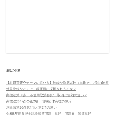
最近の投稿
【科研費研究テーマの選び方】純粋な臨床試験（単剤 vs. ２剤の治療
効果比較など）で、科研費に採択されうるか？
商標法第50条 不使用取消審判: 取消と無効の違い？
商標法第47条の第2項 地域団体商標の除斥
意匠法第26条第1項と第2項の違い
令和8年度弁理士試験短答問題 意匠 問題９ 関連意匠