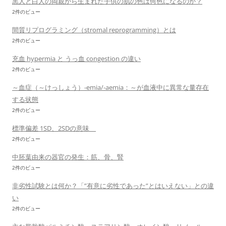
黒人と白人の両親から生まれた子供の肌の色は何色になるのか？
2件のビュー
間質リプログラミング（stromal reprogramming）とは
2件のビュー
充血 hypermia と うっ血 congestion の違い
2件のビュー
～血症（～けっしょう）-emia/-aemia：～が血液中に異常な量存在
する状態
2件のビュー
標準偏差 1SD、2SDの意味
2件のビュー
中胚葉由来の器官の発生：筋、骨、腎
2件のビュー
非劣性試験とは何か？「”有意に劣性であった”とはいえない」との違
い
2件のビュー