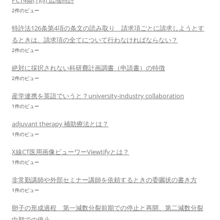
PCT4条(1)(ii) 広域特許
2件のビュー
特許法126条第4項の条文の読み取り 請求項ごとに請求しようとす
るときは、請求項の全てについて行わなければならない？
2件のビュー
絶対に採択されない科研費計画調書（申請書）の特徴
2件のビュー
産学連携を英語でいうと？university-industry collaboration
1件のビュー
adjuvant therapy 補助療法とは？
1件のビュー
X線CT医用画像ビューワーViewtifyとは？
1件のビュー
非常勤講師や外部セミナー講師を依頼するときの委嘱状の書き方
1件のビュー
卵子の形成過程 第一減数分裂前期での停止と再開、第二減数分裂
中期での停止