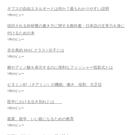
ギブスの自由エネルギーとは何か？最もわかりやすい説明
1件のビュー
採択される科研費の書き方に関する教科書・日本語の文章力を身に
付けるための本
1件のビュー
非古典的 MHC クラス I 分子とは
1件のビュー
糖やアミノ酸を表示するのに便利なフィッシャー投影式とは
1件のビュー
ビタミンB1（チアミン）の機能、働き、役割、欠乏症
1件のビュー
医学における泣き別れとは
1件のビュー
親業、親学、いい親になるための教育
1件のビュー