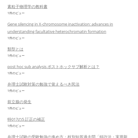
素粒子物理学の教科書
1件のビュー
Gene silencing in X-chromosome inactivation: advances in
understanding facultative heterochromatin formation
1件のビュー
類型とは
1件のビュー
post hoc sub analysis ポストホックサブ解析とは？
1件のビュー
弁理士試験対策の勉強で覚えるべき民法
1件のビュー
前立腺の発生
1件のビュー
特017の5 訂正の補正
1件のビュー
弁理士試験の受験勉強の進め方：枝別短答過去問「特許法・実用新