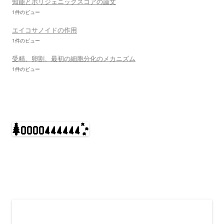
知能とポリジェニックスコアの論文
1件のビュー
エイコサノイドの作用
1件のビュー
受精、卵割、最初の細胞分化のメカニズム
1件のビュー