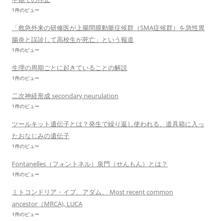
1件のビュー
「救急外来の研修医が上腸間膜動脈症候群（SMA症候群）を急性胃
腸炎と誤診して高校生が死亡」という報道
1件のビュー
生理の周期ごとに起きていることの解説
1件のビュー
二次神経形成 secondary neurulation
1件のビュー
ツールキット遺伝子とは？発生で繰り返し使われる、道具箱に入っ
たおなじみの遺伝子
1件のビュー
Fontanelles（フォントネル）泉門（せんもん）とは？
1件のビュー
ミトコンドリア・イブ、アダム、 Most recent common
ancestor（MRCA), LUCA
1件のビュー