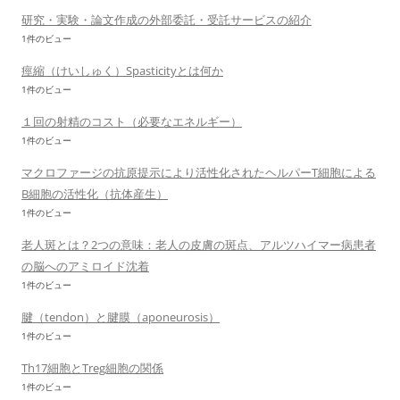
研究・実験・論文作成の外部委託・受託サービスの紹介
1件のビュー
痙縮（けいしゅく）Spasticityとは何か
1件のビュー
１回の射精のコスト（必要なエネルギー）
1件のビュー
マクロファージの抗原提示により活性化されたヘルパーT細胞による
B細胞の活性化（抗体産生）
1件のビュー
老人斑とは？2つの意味：老人の皮膚の斑点、アルツハイマー病患者
の脳へのアミロイド沈着
1件のビュー
腱（tendon）と腱膜（aponeurosis）
1件のビュー
Th17細胞とTreg細胞の関係
1件のビュー