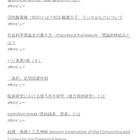
3件のビュー
活性酸素種（ROS)とは？ROS,酸素分子、ラジカルなどについて
3件のビュー
社会科学系論文の書き方：theoretical framework 理論的枠組みと
は？
3件のビュー
パリ条第1条（４）
3件のビュー
「条約」足切回避作戦
3件のビュー
臨床研究における後ろ向き研究（後方視的研究）とは
3件のビュー
pirimitive streak (原始線条、原条）とは
2件のビュー
結膜・角膜と三叉神経 Sensory Innervation of the Conjunctiva and
Cornea by the Trigeminal Nerve