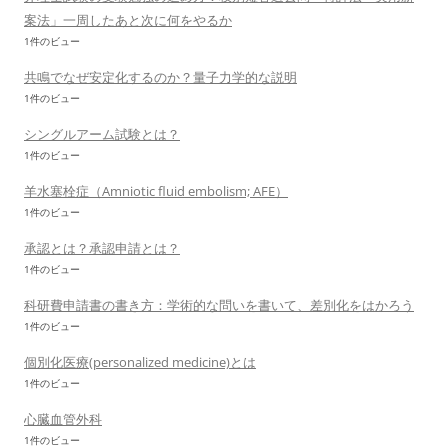
案法」一周したあと次に何をやるか
1件のビュー
共鳴でなぜ安定化するのか？量子力学的な説明
1件のビュー
シングルアーム試験とは？
1件のビュー
羊水塞栓症（Amniotic fluid embolism; AFE）
1件のビュー
承認とは？承認申請とは？
1件のビュー
科研費申請書の書き方：学術的な問いを書いて、差別化をはかろう
1件のビュー
個別化医療(personalized medicine)とは
1件のビュー
心臓血管外科
1件のビュー