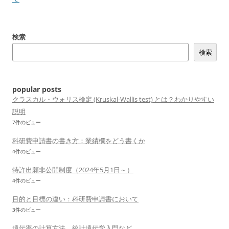
ゲ
ー
検索
シ
検索
ョ
ン
popular posts
クラスカル・ウォリス検定 (Kruskal-Wallis test) とは？わかりやすい
説明
7件のビュー
科研費申請書の書き方：業績欄をどう書くか
4件のビュー
特許出願非公開制度（2024年5月1日～）
4件のビュー
目的と目標の違い：科研費申請書において
3件のビュー
遺伝率の計算方法、統計遺伝学入門など