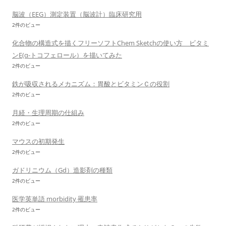
脳波（EEG）測定装置（脳波計）臨床研究用
2件のビュー
化合物の構造式を描くフリーソフトChem Sketchの使い方 ビタミ
ンE(α-トコフェロール）を描いてみた
2件のビュー
鉄が吸収されるメカニズム：胃酸とビタミンＣの役割
2件のビュー
月経・生理周期の仕組み
2件のビュー
マウスの初期発生
2件のビュー
ガドリニウム（Gd）造影剤の種類
2件のビュー
医学英単語 morbidity 罹患率
2件のビュー