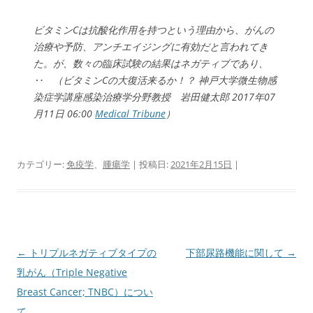
ビタミンCは抗酸化作用を持つという理由から、がんの
治療や予防、アンチエイジングに有効だと言われてき
た。が、数々の臨床試験の結果はネガティブであり、
‥ （ビタミンCの大復活来るか！？ 神戸大学微生物感
染症学講座感染治療学分野教授 岩田健太郎 2017年07
月11日 06:00
Medical Tribune
）
カテゴリー:
免疫学
、
腫瘍学
| 投稿日:
2021年2月15日
|
投
←
トリプルネガティブタイプの
下部尿路機能に関して
→
稿
乳がん（Triple Negative
ナ
Breast Cancer; TNBC）につい
ビ
て