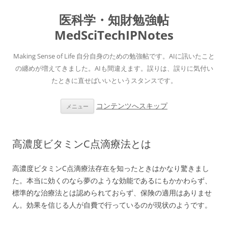
医科学・知財勉強帖
MedSciTechIPNotes
Making Sense of Life 自分自身のための勉強帖です。AIに訊いたこと
の纏めが増えてきました。AIも間違えます。誤りは、誤りに気付い
たときに直せばいいというスタンスです。
コンテンツへスキップ
メニュー
高濃度ビタミンC点滴療法とは
高濃度ビタミンC点滴療法存在を知ったときはかなり驚きまし
た。本当に効くのなら夢のような効能であるにもかかわらず、
標準的な治療法とは認められておらず、保険の適用はありませ
ん。効果を信じる人が自費で行っているのが現状のようです。