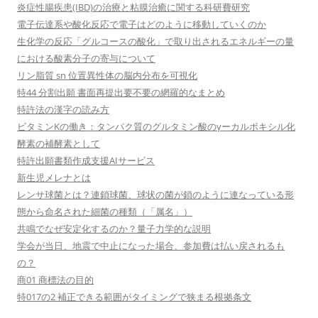
炎症性腸疾患(IBD)の治療と粘膜治癒に関する科研費研究
電子伝達系や酸化反応で電子はどのように移動していくのか
生化学の反応「グルコースの酸化」で取り出されるエネルギーの量
における酸素分子の寄与について
リン脂質 sn 位置異性体の脳内分布を可視化
特44 分割出願 書面再提出要不要の網羅的なまとめ
特許法の漢字の読み方
ビタミンKの働き：タンパク質のグルタミン酸のγーカルボキシル化
酵素の補酵素として
特許出願書類作成支援AIサービス
新生児メレナとは
レンサ球菌とは？連鎖球菌、球状の菌が鎖のように連なっている形
態から命名された細菌の種類（「属名」）
共鳴でなぜ安定化するのか？量子力学的な説明
学会が当日、地震で中止になった場合、参加費は払い戻されるも
の？
商01 商標法の目的
特017の2 補正できる範囲がタイミングで狭まる根拠条文