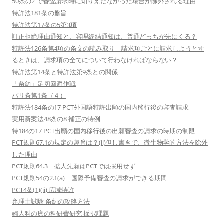
50条の2 で審査請求時に知りえたなかった場合が除外される理由
特許法181条の趣旨
特許法第17条の5第3項
訂正拒絶理由通知と、審理終結通知は、普通どっちが先にくる？
特許法126条第4項の条文の読み取り 請求項ごとに請求しようとす
るときは、請求項の全てについて行わなければならない？
特許法第14条と特許法第9条との関係
「条約」足切回避作戦
パリ条第1条（４）
特許法184条の17 PCT外国語特許出願の国内移行後の審査請求
実用新案法48条の8 補正の特例
特184の17 PCT出願の国内移行後の出願審査の請求の時期の制限
PCT規則67.1の規定の趣旨は？(ii)但し書きで、微生物学的方法を除外
した理由
PCT規則64.3 拡大先願はPCTでは採用せず
PCT規則54の2.1(a) 国際予備審査の請求ができる期間
PCT4条(1)(ii) 広域特許
弁理士試験 条約の攻略方法
婦人科の癌の科研費研究 採択課題