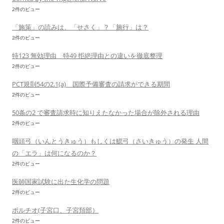
2件のビュー
「施策」の読みは、「せさく」？「施行」は？
2件のビュー
特123 無効理由 特49 拒絶理由との違いを徹底整理
2件のビュー
PCT規則54の2.1(a) 国際予備審査の請求ができる期間
2件のビュー
50条の2 で審査請求時に知りえたなかった場合が除外される理由
2件のビュー
咽頭弓（いんとうきゅう）もしくは鰓弓（さいきゅう）の発生 人間
の「エラ」は何になるのか？
2件のビュー
医師国家試験に出た生化学の問題
2件のビュー
ポルチオ(子宮口、子宮頚部）
2件のビュー