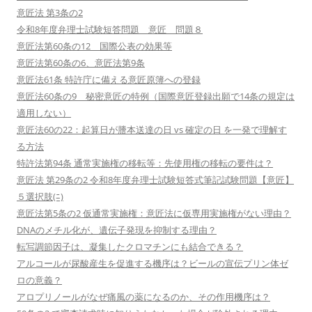
意匠法 第3条の2
令和8年度弁理士試験短答問題 意匠 問題８
意匠法第60条の12 国際公表の効果等
意匠法第60条の6、意匠法第9条
意匠法61条 特許庁に備える意匠原簿への登録
意匠法60条の9 秘密意匠の特例（国際意匠登録出願で14条の規定は
適用しない）
意匠法60の22：起算日が謄本送達の日 vs 確定の日 を一発で理解す
る方法
特許法第94条 通常実施権の移転等：先使用権の移転の要件は？
意匠法 第29条の2 令和8年度弁理士試験短答式筆記試験問題【意匠】
５選択肢(ﾆ)
意匠法第5条の2 仮通常実施権：意匠法に仮専用実施権がない理由？
DNAのメチル化が、遺伝子発現を抑制する理由？
転写調節因子は、凝集したクロマチンにも結合できる？
アルコールが尿酸産生を促進する機序は？ビールの宣伝プリン体ゼ
ロの意義？
アロプリノールがなぜ痛風の薬になるのか、その作用機序は？