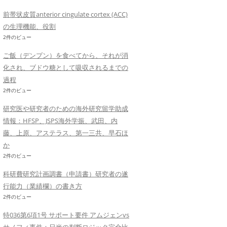
前帯状皮質anterior cingulate cortex (ACC)
の生理機能、役割
2件のビュー
ご飯（デンプン）を食べてから、それが消
化され、ブドウ糖として吸収されるまでの
過程
2件のビュー
研究医や研究者のための海外研究留学助成
情報：HFSP、JSPS海外学振、武田、内
藤、上原、アステラス、第一三共、早石ほ
か
2件のビュー
科研費研究計画調書（申請書）研究者の遂
行能力（業績欄）の書き方
2件のビュー
特036第6項1号 サポート要件 アムジェンvs