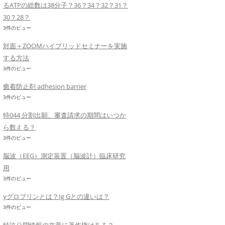
るATPの総数は38分子？36？34？32？31？
30？28？
3件のビュー
対面＋ZOOMハイブリッドセミナーを実施
する方法
3件のビュー
癒着防止剤 adhesion barrier
3件のビュー
特044 分割出願、審査請求の期間はいつか
ら数える？
3件のビュー
脳波（EEG）測定装置（脳波計）臨床研究
用
3件のビュー
γグロブリンとは？Ig Gとの違いは？
3件のビュー