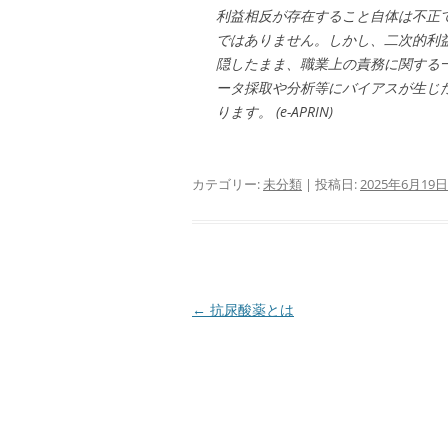
利益相反が存在すること自体は不正
ではありません。しかし、二次的利
隠したまま、職業上の責務に関する
ータ採取や分析等にバイアスが生じ
ります。 (e-APRIN)
カテゴリー:
未分類
| 投稿日:
2025年6月19日
投
←
抗尿酸薬とは
稿
ナ
ビ
ゲ