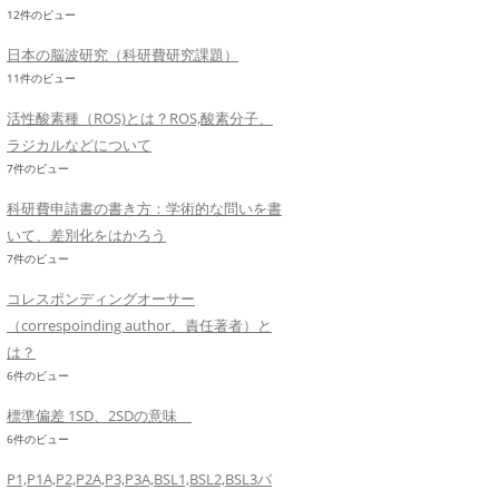
12件のビュー
日本の脳波研究（科研費研究課題）
11件のビュー
活性酸素種（ROS)とは？ROS,酸素分子、
ラジカルなどについて
7件のビュー
科研費申請書の書き方：学術的な問いを書
いて、差別化をはかろう
7件のビュー
コレスポンディングオーサー
（correspoinding author、責任著者）と
は？
6件のビュー
標準偏差 1SD、2SDの意味
6件のビュー
P1,P1A,P2,P2A,P3,P3A,BSL1,BSL2,BSL3バ