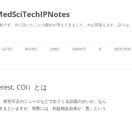
ciTechIPNotes
自身のための勉強帖です。AIに訊いたことの纏めが増えてきました。AIも間違えます。
コ
ン
LATEX
BOOKS
LINKS
GRANTS
IF
BIOCHEM
テ
ン
ツ
へ
ス
キ
ッ
プ
erest, COI）とは
、研究不正のニュースなどで出てくる話題のせいか、なん
きまといますが、実際には、利益相反自体が「悪」という