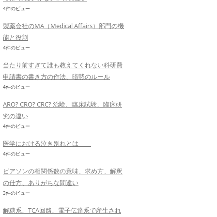
4件のビュー
製薬会社のMA（Medical Affairs）部門の機
能と役割
4件のビュー
当たり前すぎて誰も教えてくれない科研費
申請書の書き方の作法、暗黙のルール
4件のビュー
ARO? CRO? CRC? 治験、臨床試験、臨床研
究の違い
4件のビュー
医学における泣き別れとは
4件のビュー
ピアソンの相関係数の意味、求め方、解釈
の仕方、ありがちな間違い
3件のビュー
解糖系、TCA回路、電子伝達系で産生され