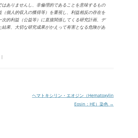
ではありませんし、非倫理的であることを意味するもの
益（個人的収入の獲得等）を重視し、利益相反の存在を
一次的利益（公益等）に直接関係してくる研究計画、デ
た結果、大切な研究成果がかえって有害となる危険があ
|
ヘマトキシリン・エオジン（Hematoxylin
Eosin：HE）染色
→