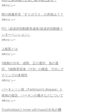
特許公開情報の文章に著作権はある？
3件のビュー
肺の画像所見「すりガラス」の意味は？？
3件のビュー
PCI（経皮的冠動脈形成術/経皮的冠動脈イ
ンターベンション）
3件のビュー
上級医とは
3件のビュー
T細胞の分化・成熟、正の選択、負の選
択、T細胞受容体（TCR）の構造、TCRシグ
ナリングの多様性
3件のビュー
パーキンソン病（Parkinson’s disease）と
発病の仮説、パーキンの働きなどについて
3件のビュー
TrophoblastとInner cell massの分化の機