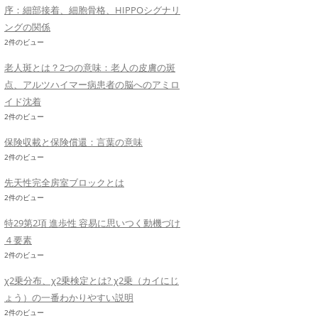
序：細部接着、細胞骨格、HIPPOシグナリ
ングの関係
2件のビュー
老人斑とは？2つの意味：老人の皮膚の斑
点、アルツハイマー病患者の脳へのアミロ
イド沈着
2件のビュー
保険収載と保険償還：言葉の意味
2件のビュー
先天性完全房室ブロックとは
2件のビュー
特29第2項 進歩性 容易に思いつく動機づけ
４要素
2件のビュー
χ2乗分布、χ2乗検定とは? χ2乗（カイにじ
ょう）の一番わかりやすい説明
2件のビュー