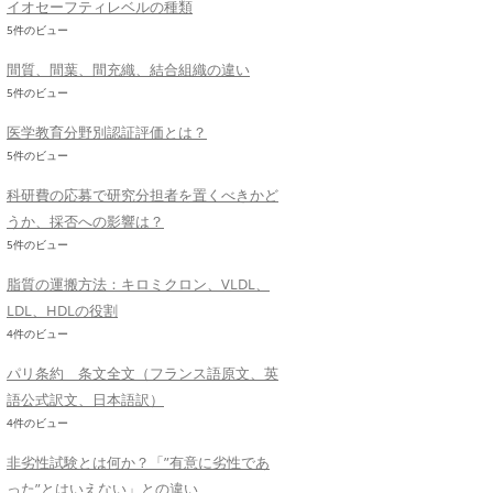
イオセーフティレベルの種類
5件のビュー
間質、間葉、間充織、結合組織の違い
5件のビュー
医学教育分野別認証評価とは？
5件のビュー
科研費の応募で研究分担者を置くべきかど
うか、採否への影響は？
5件のビュー
脂質の運搬方法：キロミクロン、VLDL、
LDL、HDLの役割
4件のビュー
パリ条約 条文全文（フランス語原文、英
語公式訳文、日本語訳）
4件のビュー
非劣性試験とは何か？「”有意に劣性であ
った”とはいえない」との違い