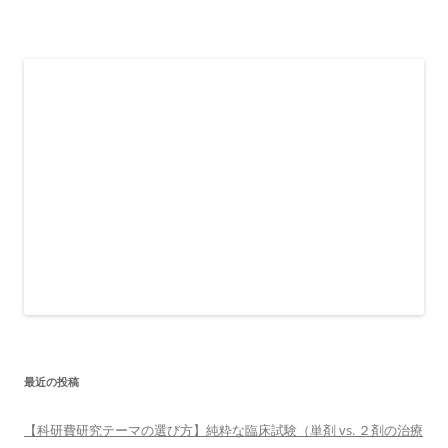
最近の投稿
【科研費研究テーマの選び方】純粋な臨床試験（単剤 vs. ２剤の治療