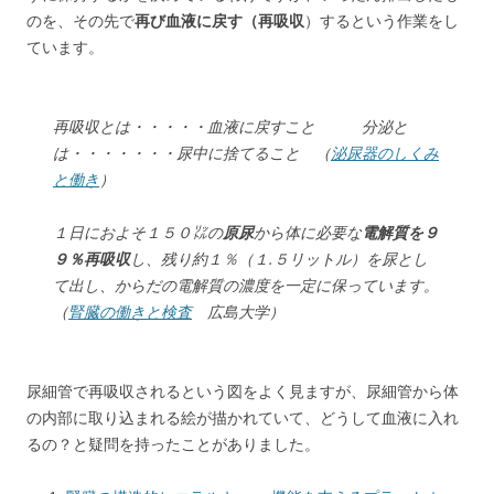
のを、その先で
再び血液に戻す（再吸収
）するという作業をし
ています。
再吸収とは・・・・・血液に戻すこと 分泌と
は・・・・・・・尿中に捨てること （
泌尿器のしくみ
と働き
）
１日におよそ１５０㍑の
原尿
から体に必要な
電解質を９
９％再吸収
し、残り約１％（１.５リットル）を尿とし
て出し、からだの電解質の濃度を一定に保っています。
（
腎臓の働きと検査
広島大学）
尿細管で再吸収されるという図をよく見ますが、尿細管から体
の内部に取り込まれる絵が描かれていて、どうして血液に入れ
るの？と疑問を持ったことがありました。