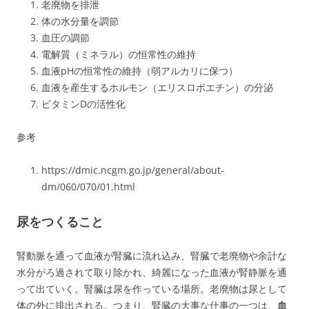
老廃物を排泄
体の水分量を調節
血圧の調節
電解質（ミネラル）の恒常性の維持
血液pHの恒常性の維持（弱アルカリに保つ）
血液を産生するホルモン（エリスロポエチン）の分泌
ビタミンDの活性化
参考
https://dmic.ncgm.go.jp/general/about-
dm/060/070/01.html
尿をつくること
腎動脈を通って血液が腎臓に流れ込み、腎臓で老廃物や余計な
水分がろ過されて取り除かれ、綺麗になった血液が腎静脈を通
って出ていく。腎臓は尿を作っている場所。老廃物は尿として
体の外に排出される。つまり、腎臓の大事な仕事の一つは、
血