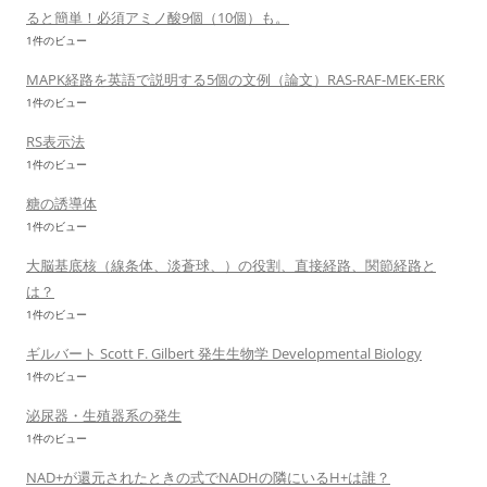
ると簡単！必須アミノ酸9個（10個）も。
1件のビュー
MAPK経路を英語で説明する5個の文例（論文）RAS-RAF-MEK-ERK
1件のビュー
RS表示法
1件のビュー
糖の誘導体
1件のビュー
大脳基底核（線条体、淡蒼球、）の役割、直接経路、関節経路と
は？
1件のビュー
ギルバート Scott F. Gilbert 発生生物学 Developmental Biology
1件のビュー
泌尿器・生殖器系の発生
1件のビュー
NAD+が還元されたときの式でNADHの隣にいるH+は誰？