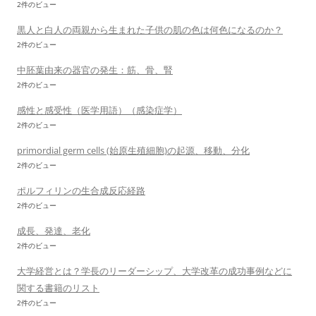
2件のビュー
黒人と白人の両親から生まれた子供の肌の色は何色になるのか？
2件のビュー
中胚葉由来の器官の発生：筋、骨、腎
2件のビュー
感性と感受性（医学用語）（感染症学）
2件のビュー
primordial germ cells (始原生殖細胞)の起源、移動、分化
2件のビュー
ポルフィリンの生合成反応経路
2件のビュー
成長、発達、老化
2件のビュー
大学経営とは？学長のリーダーシップ、大学改革の成功事例などに
関する書籍のリスト
2件のビュー