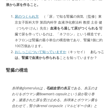
液から尿を作ること。
尿のつくられ方
（「尿」で知る腎臓の病気 ［監修］東
京女子医科大学 第四内科学 血液浄化療法科 教授 土谷 健
（つちや けん）先生）
血液をろ過して尿がつくられる
腎
臓で尿を作っているのは、「ネフロン」という構造です。
ネフロンは腎臓の最小単位の構造物であり、腎臓1個に約
100万個あります。
おしっこについて知っていますか
（キッセイ）
おしっこ
は、腎臓で血液から作られる
ことを知っていますか？
腎臓の構造
糸球体glomerulusは，
毛細血管の糸玉
である。糸玉のま
わりをボウマン嚢Bowman’s capsuleという袋が取り巻
き，濾過された尿を受け止める。糸球体とボウマン嚢を
合わせて，腎小体renal corpuscle（マルピギー小体）と