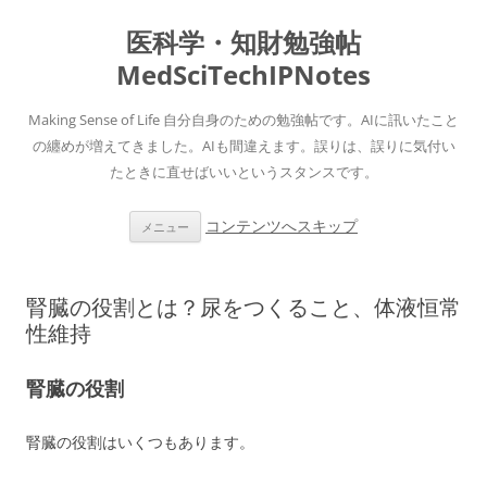
医科学・知財勉強帖
MedSciTechIPNotes
Making Sense of Life 自分自身のための勉強帖です。AIに訊いたこと
の纏めが増えてきました。AIも間違えます。誤りは、誤りに気付い
たときに直せばいいというスタンスです。
コンテンツへスキップ
メニュー
腎臓の役割とは？尿をつくること、体液恒常
性維持
腎臓の役割
腎臓の役割はいくつもあります。