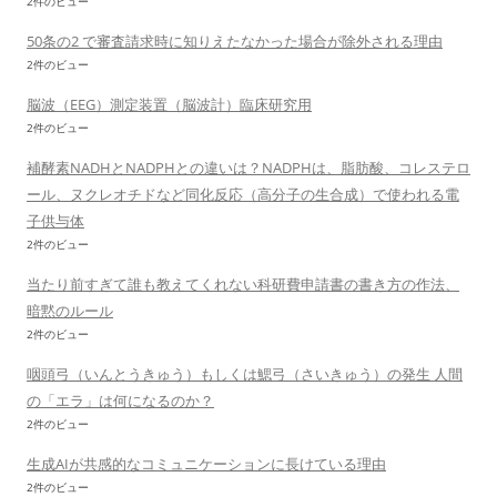
2件のビュー
50条の2 で審査請求時に知りえたなかった場合が除外される理由
2件のビュー
脳波（EEG）測定装置（脳波計）臨床研究用
2件のビュー
補酵素NADHとNADPHとの違いは？NADPHは、脂肪酸、コレステロ
ール、ヌクレオチドなど同化反応（高分子の生合成）で使われる電
子供与体
2件のビュー
当たり前すぎて誰も教えてくれない科研費申請書の書き方の作法、
暗黙のルール
2件のビュー
咽頭弓（いんとうきゅう）もしくは鰓弓（さいきゅう）の発生 人間
の「エラ」は何になるのか？
2件のビュー
生成AIが共感的なコミュニケーションに長けている理由
2件のビュー