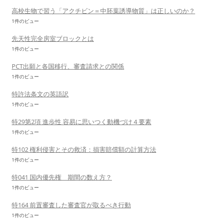
高校生物で習う「アクチビン＝中胚葉誘導物質」は正しいのか？
1件のビュー
先天性完全房室ブロックとは
1件のビュー
PCT出願と各国移行、審査請求との関係
1件のビュー
特許法条文の英語訳
1件のビュー
特29第2項 進歩性 容易に思いつく動機づけ４要素
1件のビュー
特102 権利侵害とその救済：損害賠償額の計算方法
1件のビュー
特041 国内優先権 期間の数え方？
1件のビュー
特164 前置審査した審査官が取るべき行動
1件のビュー