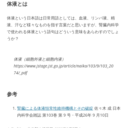
体液とは
体液という日本語は日常用語としては、血液、リンパ液、精
液、汗など様々なものを指す言葉だと思いますが、腎臓内科学
で使われる体液という語句はどういう意味をあらわすのでしょ
うか？
体液（細胞外液と細胞内液）
https://www.jstage.jst.go.jp/article/naika/103/9/103_20
74/_pdf
参考
腎臓による体液恒常性維持機構とその破綻
佐々木 成 日本
内科学会雑誌 第103巻 第 9 号・平成26年 9 月10日