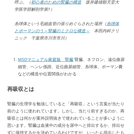
呼ぶ。（
初心者のための腎臓の構造
坂井建雄順天堂大
学医学部解剖学第1）
糸球体という毛細血管の張りめぐらされた場所（
糸球体
とボーマンのう～腎臓のミクロな構造～
本田内科クリ
ニック 千葉県市川市市川）
MSDマニュアル家庭版 腎臓
腎臓、ネフロン、遠位曲尿
細管、ヘンレ係蹄、近位曲尿細管、糸球体、ボーマン嚢
などの構造や位置関係がわかる
再吸収とは
腎臓の生理学を勉強していると「再吸収」という言葉が当たり
前のように使われています。しかし、当たり前すぎるのか、再
吸収とは何かが案外説明抜きで使われていることが多いように
思います。腎臓は血液中の成分を尿中へと排出するか、排出せ
ずに保持するかを決めているわけですが、いったん排出したも