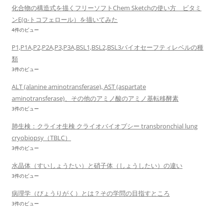
化合物の構造式を描くフリーソフトChem Sketchの使い方 ビタミ
ンE(α-トコフェロール）を描いてみた
4件のビュー
P1,P1A,P2,P2A,P3,P3A,BSL1,BSL2,BSL3バイオセーフティレベルの種
類
3件のビュー
ALT (alanine aminotransferase), AST (aspartate
aminotransferase)、その他のアミノ酸のアミノ基転移酵素
3件のビュー
肺生検：クライオ生検 クライオバイオプシー transbronchial lung
cryobiopsy（TBLC）
3件のビュー
水晶体（すいしょうたい）と硝子体（しょうしたい）の違い
3件のビュー
病理学（びょうりがく）とは？その学問の目指すところ
3件のビュー