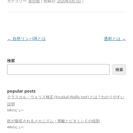
カテゴリー:
未分類
| 投稿日:
2020年9月7日
|
投
←
自然リンパ球とは
透析とは
→
稿
ナ
検索
ビ
検索
ゲ
ー
シ
popular posts
ョ
クラスカル・ウォリス検定 (Kruskal-Wallis test) とは？わかりやすい
説明
ン
5件のビュー
鉄が吸収されるメカニズム：胃酸とビタミンＣの役割
4件のビュー