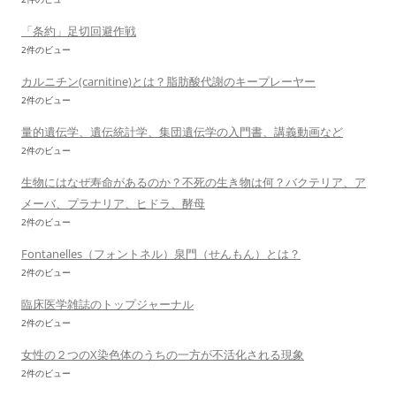
「条約」足切回避作戦
2件のビュー
カルニチン(carnitine)とは？脂肪酸代謝のキープレーヤー
2件のビュー
量的遺伝学、遺伝統計学、集団遺伝学の入門書、講義動画など
2件のビュー
生物にはなぜ寿命があるのか？不死の生き物は何？バクテリア、ア
メーバ、プラナリア、ヒドラ、酵母
2件のビュー
Fontanelles（フォントネル）泉門（せんもん）とは？
2件のビュー
臨床医学雑誌のトップジャーナル
2件のビュー
女性の２つのX染色体のうちの一方が不活化される現象
2件のビュー