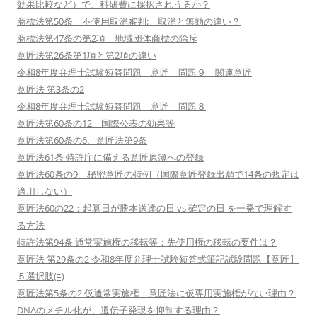
効果比較など）で、科研費に採択されうるか？
商標法第50条 不使用取消審判: 取消と無効の違い？
商標法第47条の第2項 地域団体商標の除斥
意匠法第26条第1項と第2項の違い
令和8年度弁理士試験短答問題 意匠 問題９ 関連意匠
意匠法 第3条の2
令和8年度弁理士試験短答問題 意匠 問題８
意匠法第60条の12 国際公表の効果等
意匠法第60条の6、意匠法第9条
意匠法61条 特許庁に備える意匠原簿への登録
意匠法60条の9 秘密意匠の特例（国際意匠登録出願で14条の規定は
適用しない）
意匠法60の22：起算日が謄本送達の日 vs 確定の日 を一発で理解す
る方法
特許法第94条 通常実施権の移転等：先使用権の移転の要件は？
意匠法 第29条の2 令和8年度弁理士試験短答式筆記試験問題【意匠】
５選択肢(ﾆ)
意匠法第5条の2 仮通常実施権：意匠法に仮専用実施権がない理由？
DNAのメチル化が、遺伝子発現を抑制する理由？