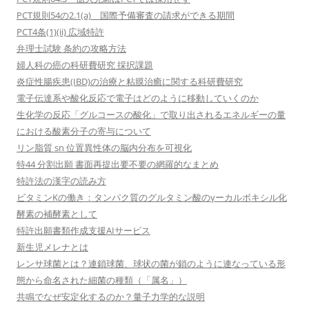
PCT規則54の2.1(a) 国際予備審査の請求ができる期間
PCT4条(1)(ii) 広域特許
弁理士試験 条約の攻略方法
婦人科の癌の科研費研究 採択課題
炎症性腸疾患(IBD)の治療と粘膜治癒に関する科研費研究
電子伝達系や酸化反応で電子はどのように移動していくのか
生化学の反応「グルコースの酸化」で取り出されるエネルギーの量
における酸素分子の寄与について
リン脂質 sn 位置異性体の脳内分布を可視化
特44 分割出願 書面再提出要不要の網羅的なまとめ
特許法の漢字の読み方
ビタミンKの働き：タンパク質のグルタミン酸のγーカルボキシル化
酵素の補酵素として
特許出願書類作成支援AIサービス
新生児メレナとは
レンサ球菌とは？連鎖球菌、球状の菌が鎖のように連なっている形
態から命名された細菌の種類（「属名」）
共鳴でなぜ安定化するのか？量子力学的な説明