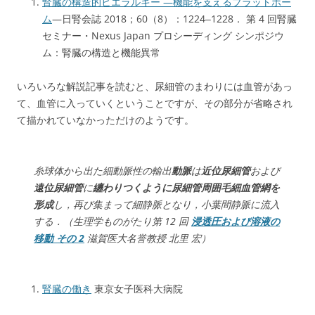
腎臓の構造的ヒエラルキー —機能を支えるプラットホー
ム
—日腎会誌 2018；60（8）：1224‒1228． 第 4 回腎臓
セミナー・Nexus Japan プロシーディング シンポジウ
ム：腎臓の構造と機能異常
いろいろな解説記事を読むと、尿細管のまわりには血管があっ
て、血管に入っていくということですが、その部分が省略され
て描かれていなかっただけのようです。
糸球体から出た細動脈性の輸出
動脈
は
近位尿細管
および
遠位尿細管
に
纏わりつくように尿細管周囲毛細血管網を
形成
し，再び集まって細静脈となり，小葉間静脈に流入
する．（生理学ものがたり第 12 回
浸透圧および溶液の
移動 その 2
滋賀医大名誉教授 北里 宏）
腎臓の働き
東京女子医科大病院