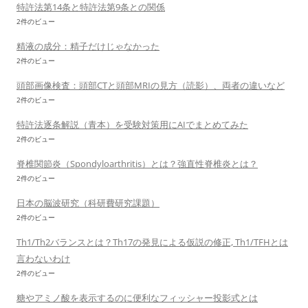
特許法第14条と特許法第9条との関係
2件のビュー
精液の成分：精子だけじゃなかった
2件のビュー
頭部画像検査：頭部CTと頭部MRIの見方（読影）、両者の違いなど
2件のビュー
特許法逐条解説（青本）を受験対策用にAIでまとめてみた
2件のビュー
脊椎関節炎（Spondyloarthritis）とは？強直性脊椎炎とは？
2件のビュー
日本の脳波研究（科研費研究課題）
2件のビュー
Th1/Th2バランスとは？Th17の発見による仮説の修正, Th1/TFHとは
言わないわけ
2件のビュー
糖やアミノ酸を表示するのに便利なフィッシャー投影式とは