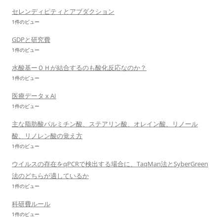
セレンディピティとアブダクション
1件のビュー
GDPと研究費
1件のビュー
水酸基ーＯＨが結合するのも酸化反応なのか？
1件のビュー
医療データ x AI
1件のビュー
主な脂肪酸パルミチン酸、ステアリン酸、オレイン酸、リノール
酸、リノレン酸の覚え方
1件のビュー
ウイルスの存在をqPCRで検出する場合に、TaqMan法とSyberGreen
法のどちらが適しているか
1件のビュー
科研費ルール
1件のビュー