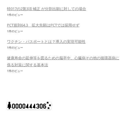
特017の2第3項 補正 が分割出願に対しての場合
1件のビュー
PCT規則64.3 拡大先願はPCTでは採用せず
1件のビュー
ワクチン・パスポートとは？導入の実現可能性
1件のビュー
健康寿命の延伸等を図るための脳卒中、心臓病その他の循環器病に
係る対策に関する基本法
1件のビュー