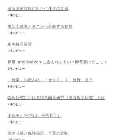
医師国家試験に出た生化学の問題
2件のビュー
腹部大動脈とそこから分岐する動脈
2件のビュー
細胞接着装置
2件のビュー
臍帯 umbllical cordに含まれるもの？卵黄嚢はどこに？
2件のビュー
「施策」の読みは、「せさく」？「施行」は？
2件のビュー
臨床研究における後ろ向き研究（後方視的研究）とは
2件のビュー
ポルチオ(子宮口、子宮頚部）
2件のビュー
保険収載と保険償還：言葉の意味
2件のビュー