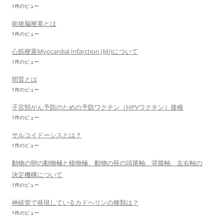
1件のビュー
術後脳梗塞とは
1件のビュー
心筋梗塞Myocardial Infarction (MI)について
1件のビュー
間質とは
1件のビュー
子宮頸がん予防のための予防ワクチン（HPVワクチン）接種
1件のビュー
サルコイドーシスとは？
1件のビュー
動物の卵の動物極と植物極、動物の胚の頭尾軸、背腹軸、左右軸の
決定機構について
1件のビュー
神経管で発現しているカドヘリンの種類は？
1件のビュー