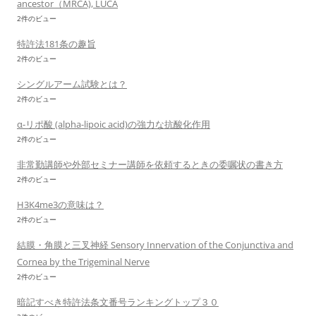
ancestor（MRCA), LUCA
2件のビュー
特許法181条の趣旨
2件のビュー
シングルアーム試験とは？
2件のビュー
α-リポ酸 (alpha-lipoic acid)の強力な抗酸化作用
2件のビュー
非常勤講師や外部セミナー講師を依頼するときの委嘱状の書き方
2件のビュー
H3K4me3の意味は？
2件のビュー
結膜・角膜と三叉神経 Sensory Innervation of the Conjunctiva and
Cornea by the Trigeminal Nerve
2件のビュー
暗記すべき特許法条文番号ランキングトップ３０