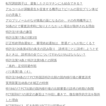
転写調節因子は、凝集したクロマチンにも結合できる？
アルコールが尿酸産生を促進する機序は？ビールの宣伝プリン体ゼ
ロの意義？
アロプリノールがなぜ痛風の薬になるのか、その作用機序は？
50条の2 で審査請求時に知りえたなかった場合が除外される理由
特許法181条の趣旨
特許法第17条の5第3項
訂正拒絶理由通知と、審理終結通知は、普通どっちが先にくる？
特許法126条第4項の条文の読み取り 請求項ごとに請求しようとす
るときは、請求項の全てについて行わなければならない？
特許法第14条と特許法第9条との関係
「条約」足切回避作戦
パリ条第1条（４）
特許法184条の17 PCT外国語特許出願の国内移行後の審査請求
実用新案法48条の8 補正の特例
特184の17 PCT出願の国内移行後の出願審査の請求の時期の制限
PCT規則67.1の規定の趣旨は？(ii)但し書きで、微生物学的方法を除外
した理由
PCT規則64.3 拡大先願はPCTでは採用せず