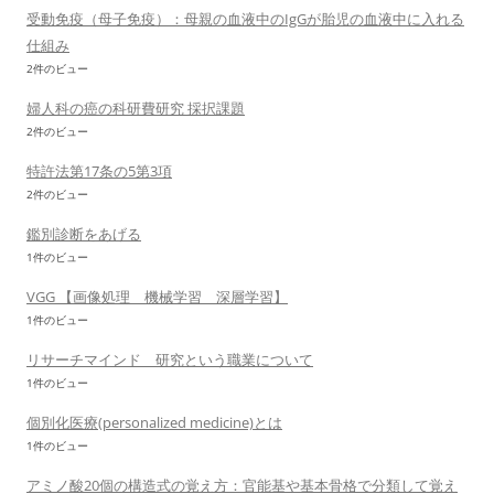
受動免疫（母子免疫）：母親の血液中のIgGが胎児の血液中に入れる
仕組み
2件のビュー
婦人科の癌の科研費研究 採択課題
2件のビュー
特許法第17条の5第3項
2件のビュー
鑑別診断をあげる
1件のビュー
VGG 【画像処理 機械学習 深層学習】
1件のビュー
リサーチマインド 研究という職業について
1件のビュー
個別化医療(personalized medicine)とは
1件のビュー
アミノ酸20個の構造式の覚え方：官能基や基本骨格で分類して覚え