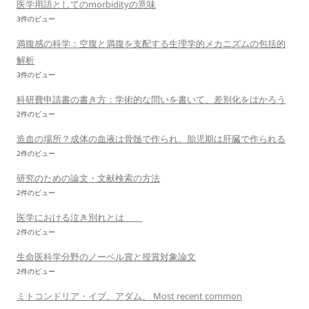
医学用語としてのmorbidityの意味
3件のビュー
満腹感の科学：空腹と満腹を支配する生理学的メカニズムの包括的
解析
3件のビュー
科研費申請書の書き方：学術的な問いを書いて、差別化をはかろう
2件のビュー
造血の場所？成体の血液は骨髄で作られ、胎児期は肝臓で作られる
2件のビュー
研究のための論文・文献検索の方法
2件のビュー
医学における泣き別れとは
2件のビュー
生命医科学分野のノーベル賞と授賞対象論文
2件のビュー
ミトコンドリア・イブ、アダム、 Most recent common