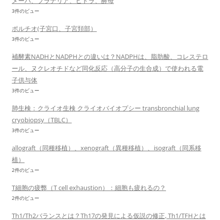
メーバ、プラナリア、ヒドラ、酵母
3件のビュー
ポルチオ(子宮口、子宮頚部）
3件のビュー
補酵素NADHとNADPHとの違いは？NADPHは、脂肪酸、コレステロ
ール、ヌクレオチドなど同化反応（高分子の生合成）で使われる電
子供与体
3件のビュー
肺生検：クライオ生検 クライオバイオプシー transbronchial lung
cryobiopsy（TBLC）
3件のビュー
allograft（同種移植）、xenograft（異種移植）、isograft（同系移
植）
2件のビュー
T細胞の疲弊（T cell exhaustion）：細胞も疲れるの？
2件のビュー
Th1/Th2バランスとは？Th17の発見による仮説の修正, Th1/TFHとは