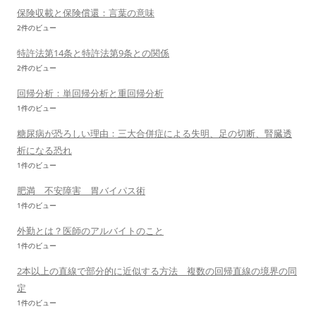
保険収載と保険償還：言葉の意味
2件のビュー
特許法第14条と特許法第9条との関係
2件のビュー
回帰分析：単回帰分析と重回帰分析
1件のビュー
糖尿病が恐ろしい理由：三大合併症による失明、足の切断、腎臓透
析になる恐れ
1件のビュー
肥満 不安障害 胃バイパス術
1件のビュー
外勤とは？医師のアルバイトのこと
1件のビュー
2本以上の直線で部分的に近似する方法 複数の回帰直線の境界の同
定
1件のビュー