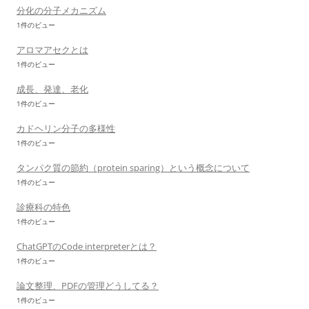
分化の分子メカニズム
1件のビュー
アロマアセクとは
1件のビュー
成長、発達、老化
1件のビュー
カドヘリン分子の多様性
1件のビュー
タンパク質の節約（protein sparing）という概念について
1件のビュー
診療科の特色
1件のビュー
ChatGPTのCode interpreterとは？
1件のビュー
論文整理、PDFの管理どうしてる？
1件のビュー