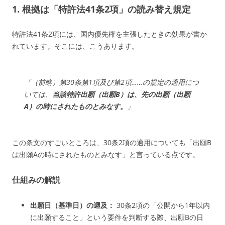
1. 根拠は「特許法41条2項」の読み替え規定
特許法41条2項には、国内優先権を主張したときの効果が書か
れています。そこには、こうあります。
「（前略）第30条第1項及び第2項……の規定の適用につ
いては、
当該特許出願（出願B）は、先の出願（出願
A）の時にされたものとみなす。
」
この条文のすごいところは、30条2項の適用についても「出願B
は出願Aの時にされたものとみなす」と言っている点です。
仕組みの解説
出願日（基準日）の遡及：
30条2項の「公開から1年以内
に出願すること」という要件を判断する際、出願Bの日