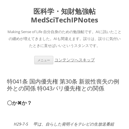
医科学・知財勉強帖
MedSciTechIPNotes
Making Sense of Life 自分自身のための勉強帖です。AIに訊いたこと
の纏めが増えてきました。AIも間違えます。誤りは、誤りに気付い
たときに直せばいいというスタンスです。
コンテンツへスキップ
メニュー
特041条 国内優先権 第30条 新規性喪失の例
外との関係 特043パリ優先権との関係
〇か✖か？
H29-7-5 甲は、自らした発明イをテレビの生放送番組