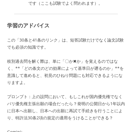
です（ここも試験でよく問われます）。
学習のアドバイス
この「30条と41条のリンク」は、短答試験だけでなく論文試験
でも必須の知識です。
枝別過去問を解く際は、単に「〇か✖か」を覚えるのではな
く、**「どの条文のどの効果によって基準日が遡るのか」**を
意識して進めると、初見のひねり問題にも対応できるようにな
りますよ。
プロンプト：
上の設問において、もしこれが国内優先権でなく
パリ優先権主張出願の場合だったら？発明の公開日から1年以内
に日本へ出願し、日本への出願に再試て手続きを行うことによ
り、特許法30条2項の規定の適用をうけることができる？
Gemini: