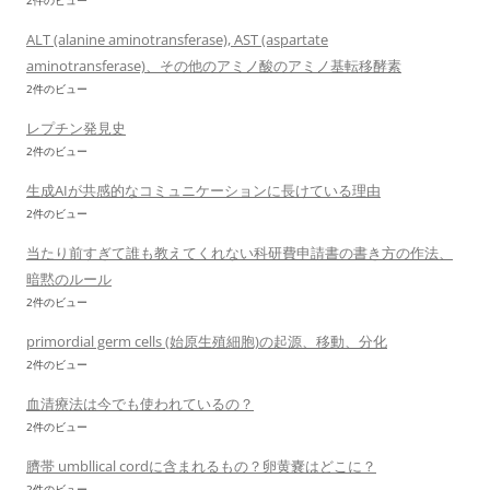
2件のビュー
ALT (alanine aminotransferase), AST (aspartate
aminotransferase)、その他のアミノ酸のアミノ基転移酵素
2件のビュー
レプチン発見史
2件のビュー
生成AIが共感的なコミュニケーションに長けている理由
2件のビュー
当たり前すぎて誰も教えてくれない科研費申請書の書き方の作法、
暗黙のルール
2件のビュー
primordial germ cells (始原生殖細胞)の起源、移動、分化
2件のビュー
血清療法は今でも使われているの？
2件のビュー
臍帯 umbllical cordに含まれるもの？卵黄嚢はどこに？
2件のビュー