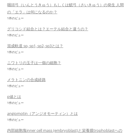
咽頭弓（いんとうきゅう）もしくは鰓弓（さいきゅう）の発生 人間
の「エラ」は何になるのか？
1件のビュー
グリコシド結合とは？エーテル結合と違うの？
1件のビュー
混成軌道 sp, sp1, sp2, sp3とは？
1件のビュー
ニワトリの玉子は一個の細胞？
1件のビュー
メラトニンの合成経路
1件のビュー
p値とは
1件のビュー
angiomotin（アンジオモーティン）とは
1件のビュー
内部細胞塊inner cell mass (embryoblast)と栄養膜trophoblastへの