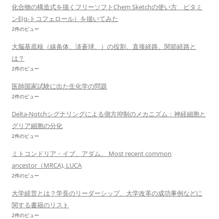
化合物の構造式を描くフリーソフトChem Sketchの使い方 ビタミ
ンE(α-トコフェロール）を描いてみた
2件のビュー
大脳基底核（線条体、淡蒼球、）の役割、直接経路、関節経路と
は？
2件のビュー
医師国家試験に出た生化学の問題
2件のビュー
Delta-Notchシグナリングによる側方抑制のメカニズム：神経細胞と
グリア細胞の分化
2件のビュー
ミトコンドリア・イブ、アダム、 Most recent common
ancestor（MRCA), LUCA
2件のビュー
大学経営とは？学長のリーダーシップ、大学改革の成功事例などに
関する書籍のリスト
2件のビュー