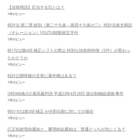
【法律用語】応当する日とは？
1件のビュー
特許法 第二章 総則（第二十九条～第四十六条の二） 特許法条文朗読
（ナレーション）YOUTUBE動画文字付
1件のビュー
特17の2第4項 補正シフトの禁止 特別な技術的特徴（STF）が変わっ
たかどうか
1件のビュー
特許公開情報の文章に著作権はある？
1件のビュー
Q特068条の2 最高裁判決 平成23年4月28日 放出制御組成物 事件
1件のビュー
特017の2第3項 補正 が分割出願に対しての場合
1件のビュー
訂正拒絶理由通知と、審理終結通知は、普通どっちが先にくる？
1件のビュー