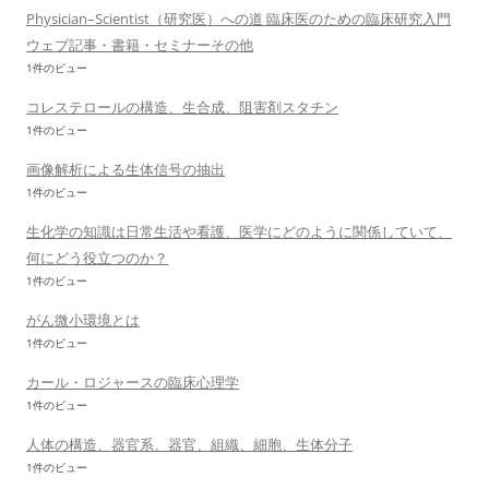
Physician–Scientist（研究医）への道 臨床医のための臨床研究入門
ウェブ記事・書籍・セミナーその他
1件のビュー
コレステロールの構造、生合成、阻害剤スタチン
1件のビュー
画像解析による生体信号の抽出
1件のビュー
生化学の知識は日常生活や看護、医学にどのように関係していて、
何にどう役立つのか？
1件のビュー
がん微小環境とは
1件のビュー
カール・ロジャースの臨床心理学
1件のビュー
人体の構造、器官系、器官、組織、細胞、生体分子
1件のビュー