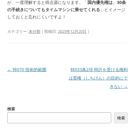
が、一度理解すると得点源になります。「
国内優先権は、30条
の手続きについてもタイムマシンに乗せてくれる
」とイメージ
しておくと忘れにくいですよ！
カテゴリー:
未分類
| 投稿日:
2025年12月20日
|
投
←
特070 技術的範囲
特033条2項 特許を受ける権利
稿
は質権（しちけん）の目的にで
ナ
きない
→
ビ
ゲ
検索
ー
検索
シ
ョ