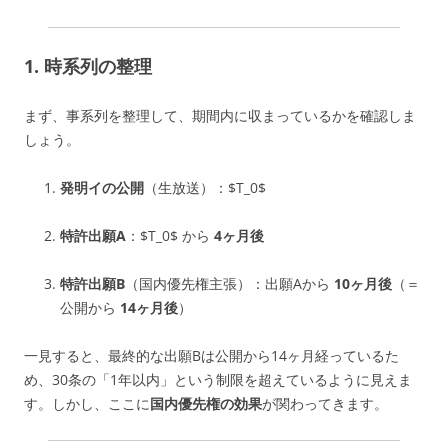
1. 時系列の整理
まず、事系列を整理して、期間内に収まっているかを確認しま
しょう。
発明イの公開
（生放送）：
$T_0$
特許出願A
：
$T_0$
から
4ヶ月後
特許出願B
（国内優先権主張）：出願Aから
10ヶ月後
（＝
公開から
14ヶ月後
）
一見すると、最終的な出願Bは公開から14ヶ月経っているた
め、30条の「1年以内」という制限を超えているように見えま
す。しかし、ここに
国内優先権の効果
が関わってきます。