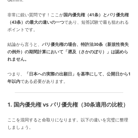
非常に鋭い質問です！ここが
国内優先権（41条）とパリ優先権
（43条）の最大の違いの一つ
であり、短答試験で最も狙われる
ポイントです。
結論から言うと、
パリ優先権の場合、特許法30条（新規性喪失
の例外）の期間計算において「遡及（さかのぼり）」は認めら
れません。
つまり、
「
日本への実際の出願日」を基準にして、公開日から1
年以内
である必要があります。
1. 国内優先権 vs パリ優先権（30条適用の比較）
ここを混同すると命取りになります。以下の違いを完璧に整理
しましょう。