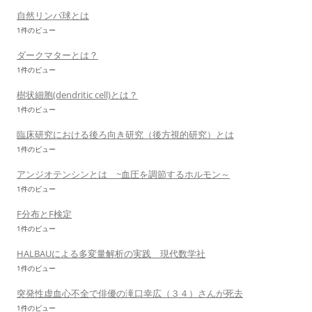
自然リンパ球とは
1件のビュー
ダークマターとは？
1件のビュー
樹状細胞(dendritic cell)とは？
1件のビュー
臨床研究における後ろ向き研究（後方視的研究）とは
1件のビュー
アンジオテンシンとは ~血圧を調節するホルモン～
1件のビュー
F分布とF検定
1件のビュー
HALBAUによる多変量解析の実践 現代数学社
1件のビュー
突発性虚血心不全で俳優の滝口幸広（３４）さんが死去
1件のビュー