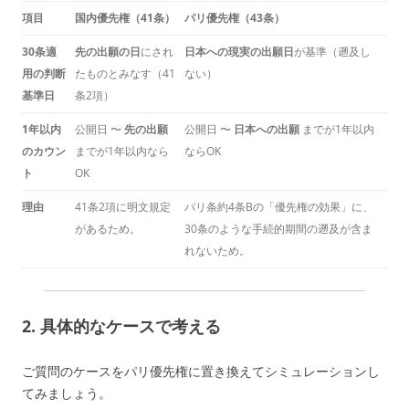
項目
国内優先権（41条）
パリ優先権（43条）
30条適
先の出願の日
にされ
日本への現実の出願日
が基準（遡及し
用の判断
たものとみなす（41
ない）
基準日
条2項）
1年以内
公開日 〜
先の出願
公開日 〜
日本への出願
までが1年以内
のカウン
までが1年以内なら
ならOK
ト
OK
理由
41条2項に明文規定
パリ条約4条Bの「優先権の効果」に、
があるため。
30条のような手続的期間の遡及が含ま
れないため。
2. 具体的なケースで考える
ご質問のケースをパリ優先権に置き換えてシミュレーションし
てみましょう。