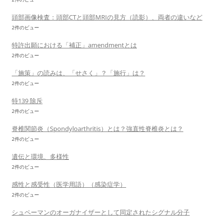
頭部画像検査：頭部CTと頭部MRIの見方（読影）、両者の違いなど
2件のビュー
特許出願における「補正」amendmentとは
2件のビュー
「施策」の読みは、「せさく」？「施行」は？
2件のビュー
特139 除斥
2件のビュー
脊椎関節炎（Spondyloarthritis）とは？強直性脊椎炎とは？
2件のビュー
遺伝と環境、多様性
2件のビュー
感性と感受性（医学用語）（感染症学）
2件のビュー
シュペーマンのオーガナイザーとして同定されたシグナル分子