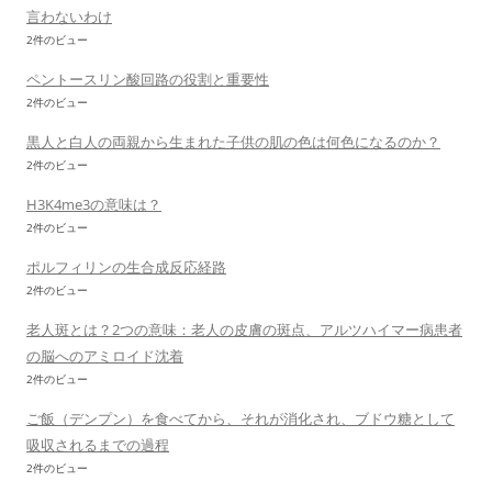
言わないわけ
2件のビュー
ペントースリン酸回路の役割と重要性
2件のビュー
黒人と白人の両親から生まれた子供の肌の色は何色になるのか？
2件のビュー
H3K4me3の意味は？
2件のビュー
ポルフィリンの生合成反応経路
2件のビュー
老人斑とは？2つの意味：老人の皮膚の斑点、アルツハイマー病患者
の脳へのアミロイド沈着
2件のビュー
ご飯（デンプン）を食べてから、それが消化され、ブドウ糖として
吸収されるまでの過程
2件のビュー