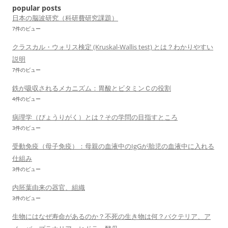
ン
popular posts
日本の脳波研究（科研費研究課題）
7件のビュー
クラスカル・ウォリス検定 (Kruskal-Wallis test) とは？わかりやすい
説明
7件のビュー
鉄が吸収されるメカニズム：胃酸とビタミンＣの役割
4件のビュー
病理学（びょうりがく）とは？その学問の目指すところ
3件のビュー
受動免疫（母子免疫）：母親の血液中のIgGが胎児の血液中に入れる
仕組み
3件のビュー
内胚葉由来の器官、組織
3件のビュー
生物にはなぜ寿命があるのか？不死の生き物は何？バクテリア、ア