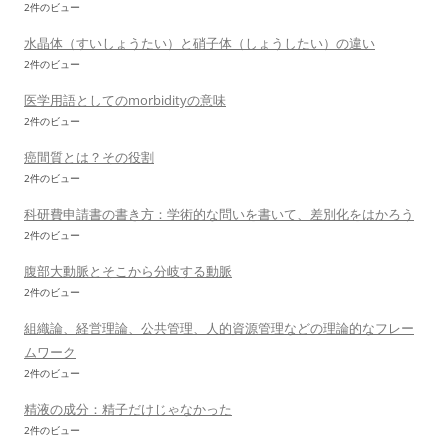
2件のビュー
水晶体（すいしょうたい）と硝子体（しょうしたい）の違い
2件のビュー
医学用語としてのmorbidityの意味
2件のビュー
癌間質とは？その役割
2件のビュー
科研費申請書の書き方：学術的な問いを書いて、差別化をはかろう
2件のビュー
腹部大動脈とそこから分岐する動脈
2件のビュー
組織論、経営理論、公共管理、人的資源管理などの理論的なフレー
ムワーク
2件のビュー
精液の成分：精子だけじゃなかった
2件のビュー