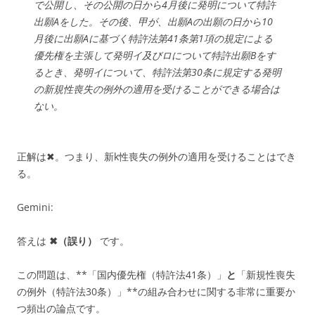
で公開し、その公開の日から4月後に発明について特許
出願Aをした。その後、甲が、出願Aの出願の日から10
月後に出願Aに基づく特許法第41条第1項の規定による
優先権を主張して発明イ及びロについて特許出願Bをす
るとき、発明イについて、特許法第30条に規定する発明
の新規性喪失の例外の適用を受けることができる場合は
ない。
正解は✖。つまり、新k性喪失の例外の適用を受けることはでき
る。
Gemini:
答えは
✖（誤り）
です。
この問題は、**「国内優先権（特許法41条）」
と
「新規性喪失
の例外（特許法30条）」**の組み合わせに関する非常に重要か
つ頻出の論点です。