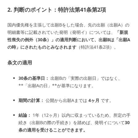
2. 判断のポイント：特許法第41条第2項
国内優先権を主張して出願Bをした場合、先の出願（出願A）の
明細書等に記載されていた発明（発明イ）については、
「新規
性喪失の例外（30条）」の適用判断において、出願Bは「出願A
の時」にされたものとみなされます
（特許法41条2項）。
条文の適用
30条の基準日：
出願Bの「実際の出願日」ではなく、
**「出願Aの日」**が基準になります。
期間の計算：
公開から出願Aまでは
4ヶ月
です。
結論：
1年（12ヶ月）以内に収まっているため、所定の手
続き（出願Bの際の手続き）を踏めば、発明イについて
30
条の適用を受けることができます。