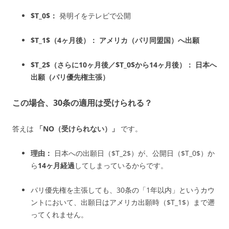
$T_0$
：
発明イをテレビで公開
$T_1$
（4ヶ月後）：
アメリカ（パリ同盟国）へ出願
$T_2$
（さらに10ヶ月後／
$T_0$
から14ヶ月後）：
日本へ
出願（パリ優先権主張）
この場合、30条の適用は受けられる？
答えは
「NO（受けられない）」
です。
理由：
日本への出願日（
$T_2$
）が、公開日（
$T_0$
）か
ら
14ヶ月経過
してしまっているからです。
パリ優先権を主張しても、30条の「1年以内」というカウ
ントにおいて、出願日はアメリカ出願時（
$T_1$
）まで遡
ってくれません。