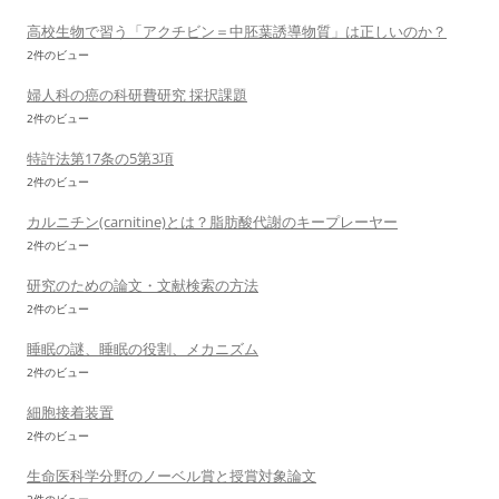
高校生物で習う「アクチビン＝中胚葉誘導物質」は正しいのか？
2件のビュー
婦人科の癌の科研費研究 採択課題
2件のビュー
特許法第17条の5第3項
2件のビュー
カルニチン(carnitine)とは？脂肪酸代謝のキープレーヤー
2件のビュー
研究のための論文・文献検索の方法
2件のビュー
睡眠の謎、睡眠の役割、メカニズム
2件のビュー
細胞接着装置
2件のビュー
生命医科学分野のノーベル賞と授賞対象論文