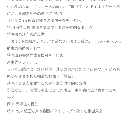
生化学の反応「グルコースの酸化」で取り出されるエネルギーの量
における酸素分子の寄与について
リン脂質 sn 位置異性体の脳内分布を可視化
特44 分割出願 書面再提出要不要の網羅的なまとめ
特許法の漢字の読み方
ビタミンKの働き：タンパク質のグルタミン酸のγーカルボキシル化
酵素の補酵素として
特許出願書類作成支援AIサービス
新生児メレナとは
レンサ球菌とは？連鎖球菌、球状の菌が鎖のように連なっている形
態から命名された細菌の種類（「属名」）
共鳴でなぜ安定化するのか？量子力学的な説明
学会が当日、地震で中止になった場合、参加費は払い戻されるも
の？
商01 商標法の目的
特017の2 補正できる範囲がタイミングで狭まる根拠条文