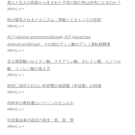
黒人と白人の両親から生まれた子供の肌の色は何色になるのか？
2件のビュー
鉄が吸収されるメカニズム：胃酸とビタミンＣの役割
2件のビュー
ALT (alanine aminotransferase), AST (aspartate
aminotransferase)、その他のアミノ酸のアミノ基転移酵素
2件のビュー
主な脂肪酸パルミチン酸、ステアリン酸、オレイン酸、リノール
酸、リノレン酸の覚え方
2件のビュー
絶対に採択されない科研費計画調書（申請書）の特徴
2件のビュー
内科学の教科書はハリソンかセシルか
2件のビュー
中胚葉由来の器官の発生：筋、骨、腎
2件のビュー