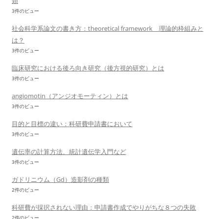
類
3件のビュー
社会科学系論文の書き方：theoretical framework 理論的枠組みと
は？
3件のビュー
臨床研究における後ろ向き研究（後方視的研究）とは
3件のビュー
angiomotin（アンジオモーティン）とは
3件のビュー
目的と目標の違い：科研費申請書において
3件のビュー
遺伝率の計算方法、統計遺伝学入門など
3件のビュー
ガドリニウム（Gd）造影剤の種類
2件のビュー
科研費が採択されない理由：申請書作成でやりがちな８つの失敗
2件のビュー