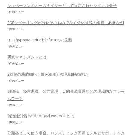
シュペーマンのオーガナイザーとして同定されたシグナル分子
1件のビュー
FGFシグナリングが分化そのものでなく分化状態の維持に必要な例
1件のビュー
HIF (hypoxia-inducible factor)の役割
1件のビュー
研究マネジメントとは
1件のビュー
2種類の脂肪細胞：白色細胞と褐色細胞の違い
1件のビュー
組織論、経営理論、公共管理、人的資源管理などの理論的なフレー
ムワーク
1件のビュー
難治性創傷 hard-to-heal wounds とは
1件のビュー
分類器として使う場合、ロジスティック回帰モデルとサポートベク