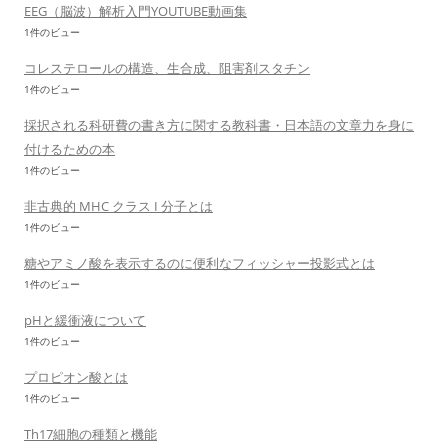
EEG（脳波）解析入門YOUTUBE動画集
1件のビュー
コレステロールの構造、生合成、阻害剤スタチン
1件のビュー
採択される科研費の書き方に関する教科書・日本語の文章力を身に
付けるための本
1件のビュー
非古典的 MHC クラス I 分子とは
1件のビュー
糖やアミノ酸を表示するのに便利なフィッシャー投影式とは
1件のビュー
pHと緩衝液について
1件のビュー
プロピオン酸とは
1件のビュー
Th17細胞の種類と機能