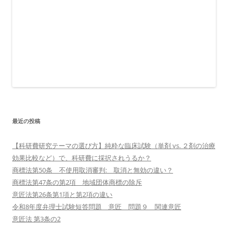
最近の投稿
【科研費研究テーマの選び方】純粋な臨床試験（単剤 vs. ２剤の治療
効果比較など）で、科研費に採択されうるか？
商標法第50条 不使用取消審判: 取消と無効の違い？
商標法第47条の第2項 地域団体商標の除斥
意匠法第26条第1項と第2項の違い
令和8年度弁理士試験短答問題 意匠 問題９ 関連意匠
意匠法 第3条の2