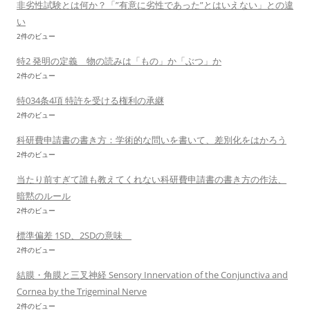
非劣性試験とは何か？「”有意に劣性であった”とはいえない」との違
い
2件のビュー
特2 発明の定義 物の読みは「もの」か「ぶつ」か
2件のビュー
特034条4項 特許を受ける権利の承継
2件のビュー
科研費申請書の書き方：学術的な問いを書いて、差別化をはかろう
2件のビュー
当たり前すぎて誰も教えてくれない科研費申請書の書き方の作法、
暗黙のルール
2件のビュー
標準偏差 1SD、2SDの意味
2件のビュー
結膜・角膜と三叉神経 Sensory Innervation of the Conjunctiva and
Cornea by the Trigeminal Nerve
2件のビュー