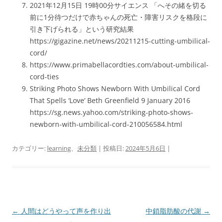
2021年12月15日 19時00分サイエンス 「へその緒を切る
前に1分待つだけで赤ちゃんの死亡・障害リスクを格段に
引き下げられる」という研究結果
https://gigazine.net/news/20211215-cutting-umbilical-
cord/
https://www.primabellacordties.com/about-umbilical-
cord-ties
Striking Photo Shows Newborn With Umbilical Cord
That Spells ‘Love’ Beth Greenfield 9 January 2016
https://sg.news.yahoo.com/striking-photo-shows-
newborn-with-umbilical-cord-210056584.html
カテゴリー:
learning
、
未分類
| 投稿日:
2024年5月6日
|
投
←
人間はどうやって声を作り出
中鎖脂肪酸の代謝
→