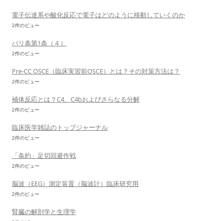
電子伝達系や酸化反応で電子はどのように移動していくのか
2件のビュー
パリ条第1条（４）
2件のビュー
Pre-CC OSCE（臨床実習前OSCE）とは？その対策方法は？
2件のビュー
補体反応とは？C4、C4bおよびさらなる分解
2件のビュー
臨床医学雑誌のトップジャーナル
2件のビュー
「条約」足切回避作戦
2件のビュー
脳波（EEG）測定装置（脳波計）臨床研究用
2件のビュー
腎臓の解剖学と生理学