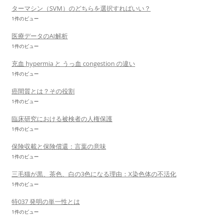
ターマシン（SVM）のどちらを選択すればいい？
1件のビュー
医療データのAI解析
1件のビュー
充血 hypermia と うっ血 congestion の違い
1件のビュー
癌間質とは？その役割
1件のビュー
臨床研究における被検者の人権保護
1件のビュー
保険収載と保険償還：言葉の意味
1件のビュー
三毛猫が黒、茶色、白の3色になる理由：X染色体の不活化
1件のビュー
特037 発明の単一性とは
1件のビュー