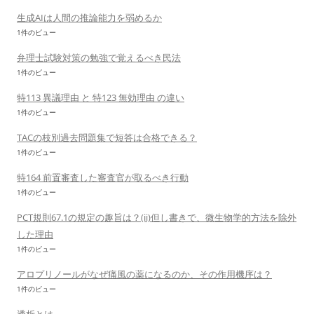
生成AIは人間の推論能力を弱めるか
1件のビュー
弁理士試験対策の勉強で覚えるべき民法
1件のビュー
特113 異議理由 と 特123 無効理由 の違い
1件のビュー
TACの枝別過去問題集で短答は合格できる？
1件のビュー
特164 前置審査した審査官が取るべき行動
1件のビュー
PCT規則67.1の規定の趣旨は？(ii)但し書きで、微生物学的方法を除外
した理由
1件のビュー
アロプリノールがなぜ痛風の薬になるのか、その作用機序は？
1件のビュー