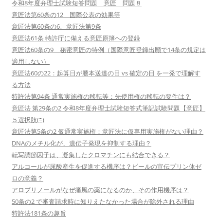
令和8年度弁理士試験短答問題 意匠 問題８
意匠法第60条の12 国際公表の効果等
意匠法第60条の6、意匠法第9条
意匠法61条 特許庁に備える意匠原簿への登録
意匠法60条の9 秘密意匠の特例（国際意匠登録出願で14条の規定は
適用しない）
意匠法60の22：起算日が謄本送達の日 vs 確定の日 を一発で理解す
る方法
特許法第94条 通常実施権の移転等：先使用権の移転の要件は？
意匠法 第29条の2 令和8年度弁理士試験短答式筆記試験問題【意匠】
５選択肢(ﾆ)
意匠法第5条の2 仮通常実施権：意匠法に仮専用実施権がない理由？
DNAのメチル化が、遺伝子発現を抑制する理由？
転写調節因子は、凝集したクロマチンにも結合できる？
アルコールが尿酸産生を促進する機序は？ビールの宣伝プリン体ゼ
ロの意義？
アロプリノールがなぜ痛風の薬になるのか、その作用機序は？
50条の2 で審査請求時に知りえたなかった場合が除外される理由
特許法181条の趣旨