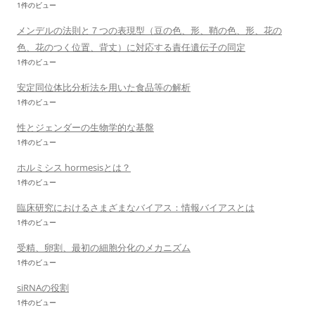
1件のビュー
メンデルの法則と７つの表現型（豆の色、形、鞘の色、形、花の
色、花のつく位置、背丈）に対応する責任遺伝子の同定
1件のビュー
安定同位体比分析法を用いた食品等の解析
1件のビュー
性とジェンダーの生物学的な基盤
1件のビュー
ホルミシス hormesisとは？
1件のビュー
臨床研究におけるさまざまなバイアス：情報バイアスとは
1件のビュー
受精、卵割、最初の細胞分化のメカニズム
1件のビュー
siRNAの役割
1件のビュー