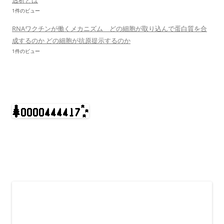
透析とは
1件のビュー
RNAワクチンが働くメカニズム どの細胞が取り込んで蛋白質を合
成するのか どの細胞が抗原提示するのか
1件のビュー