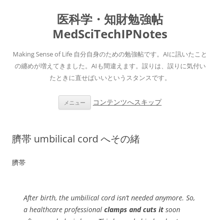
医科学・知財勉強帖
MedSciTechIPNotes
Making Sense of Life 自分自身のための勉強帖です。AIに訊いたこと
の纏めが増えてきました。AIも間違えます。誤りは、誤りに気付い
たときに直せばいいというスタンスです。
コンテンツへスキップ
メニュー
臍帯 umbilical cord へその緒
臍帯
After birth, the umbilical cord isn’t needed anymore. So,
a healthcare professional
clamps and cuts it
soon