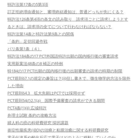
特許法第17条の5第3項
訂正拒絶理由通知と、審理終結通知は、普通どっちが先にくる？
特許法126条第4項の条文の読み取り 請求項ごとに請求しようとす
るときは、請求項の全てについて行わなければならない？
特許法第14条と特許法第9条との関係
「条約」足切回避作戦
パリ条第1条（４）
特許法184条の17 PCT外国語特許出願の国内移行後の審査請求
実用新案法48条の8 補正の特例
特184の17 PCT出願の国内移行後の出願審査の請求の時期の制限
PCT規則67.1の規定の趣旨は？(ii)但し書きで、微生物学的方法を除外
した理由
PCT規則64.3 拡大先願はPCTでは採用せず
PCT規則54の2.1(a) 国際予備審査の請求ができる期間
PCT4条(1)(ii) 広域特許
弁理士試験 条約の攻略方法
婦人科の癌の科研費研究 採択課題
炎症性腸疾患(IBD)の治療と粘膜治癒に関する科研費研究
電子伝達系や酸化反応で電子はどのように移動していくのか