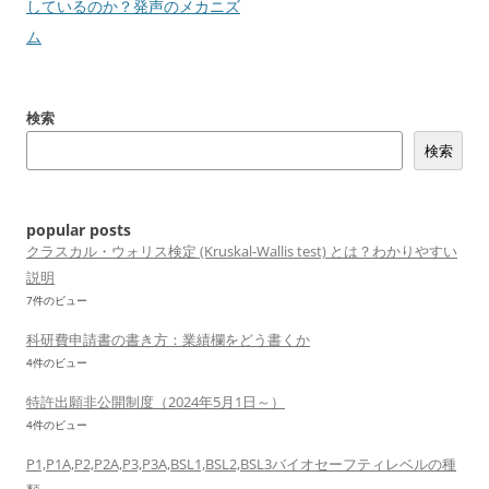
稿
しているのか？発声のメカニズ
ナ
ム
ビ
ゲ
検索
ー
検索
シ
ョ
ン
popular posts
クラスカル・ウォリス検定 (Kruskal-Wallis test) とは？わかりやすい
説明
7件のビュー
科研費申請書の書き方：業績欄をどう書くか
4件のビュー
特許出願非公開制度（2024年5月1日～）
4件のビュー
P1,P1A,P2,P2A,P3,P3A,BSL1,BSL2,BSL3バイオセーフティレベルの種