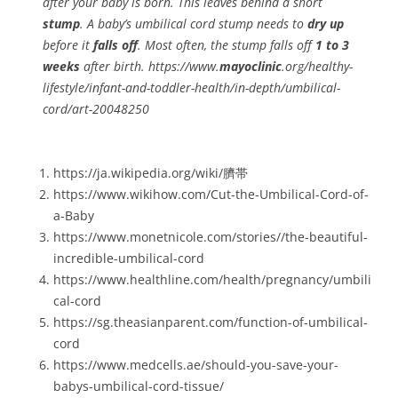
after your baby is born. This leaves behind a short
stump
. A baby’s umbilical cord stump needs to
dry up
before it
falls off
. Most often, the stump falls off
1 to 3
weeks
after birth. https://www.
mayoclinic
.org/healthy-
lifestyle/infant-and-toddler-health/in-depth/umbilical-
cord/art-20048250
https://ja.wikipedia.org/wiki/臍帯
https://www.wikihow.com/Cut-the-Umbilical-Cord-of-
a-Baby
https://www.monetnicole.com/stories//the-beautiful-
incredible-umbilical-cord
https://www.healthline.com/health/pregnancy/umbili
cal-cord
https://sg.theasianparent.com/function-of-umbilical-
cord
https://www.medcells.ae/should-you-save-your-
babys-umbilical-cord-tissue/