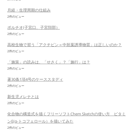
月経・生理周期の仕組み
2件のビュー
ポルチオ(子宮口、子宮頚部）
2件のビュー
高校生物で習う「アクチビン＝中胚葉誘導物質」は正しいのか？
2件のビュー
「施策」の読みは、「せさく」？「施行」は？
2件のビュー
著30条1項4号のケーススタディ
2件のビュー
新生児メレナとは
2件のビュー
化合物の構造式を描くフリーソフトChem Sketchの使い方 ビタミ
ンE(α-トコフェロール）を描いてみた
2件のビュー