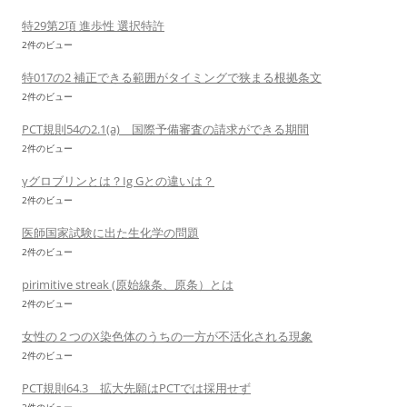
特29第2項 進歩性 選択特許
2件のビュー
特017の2 補正できる範囲がタイミングで狭まる根拠条文
2件のビュー
PCT規則54の2.1(a) 国際予備審査の請求ができる期間
2件のビュー
γグロブリンとは？Ig Gとの違いは？
2件のビュー
医師国家試験に出た生化学の問題
2件のビュー
pirimitive streak (原始線条、原条）とは
2件のビュー
女性の２つのX染色体のうちの一方が不活化される現象
2件のビュー
PCT規則64.3 拡大先願はPCTでは採用せず