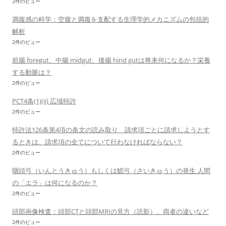
2件のビュー
満腹感の科学：空腹と満腹を支配する生理学的メカニズムの包括的
解析
2件のビュー
前腸 foregut、中腸 midgut、後腸 hind gutは将来何になるか？栄養
する動脈は？
2件のビュー
PCT4条(1)(ii) 広域特許
2件のビュー
特許法126条第4項の条文の読み取り 請求項ごとに請求しようとす
るときは、請求項の全てについて行わなければならない？
2件のビュー
咽頭弓（いんとうきゅう）もしくは鰓弓（さいきゅう）の発生 人間
の「エラ」は何になるのか？
2件のビュー
頭部画像検査：頭部CTと頭部MRIの見方（読影）、両者の違いなど
2件のビュー