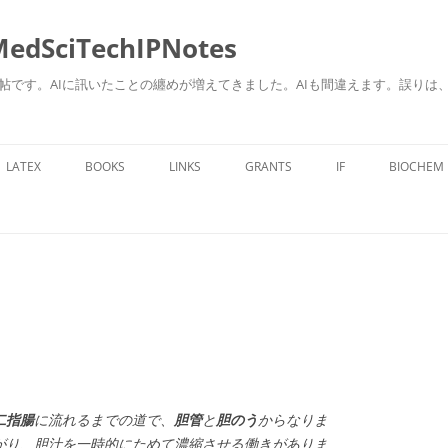
ciTechIPNotes
自身のための勉強帖です。AIに訊いたことの纏めが増えてきました。AIも間違えます。
コ
ン
LATEX
BOOKS
LINKS
GRANTS
IF
BIOCHEM
テ
ン
ツ
へ
ス
キ
ッ
プ
二指腸
に流れるまでの道で、
胆管
と
胆のう
からなりま
がり、胆汁を一時的にためて濃縮させる働きがありま