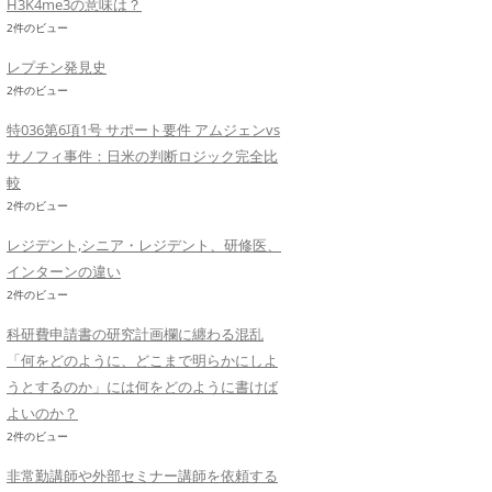
H3K4me3の意味は？
2件のビュー
レプチン発見史
2件のビュー
特036第6項1号 サポート要件 アムジェンvs
サノフィ事件：日米の判断ロジック完全比
較
2件のビュー
レジデント,シニア・レジデント、研修医、
インターンの違い
2件のビュー
科研費申請書の研究計画欄に纏わる混乱
「何をどのように、どこまで明らかにしよ
うとするのか」には何をどのように書けば
よいのか？
2件のビュー
非常勤講師や外部セミナー講師を依頼する