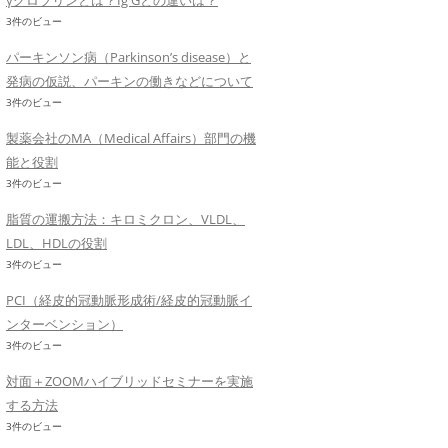
γグロブリンとは？Ig Gとの違いは？
3件のビュー
パーキンソン病（Parkinson’s disease）と
発病の仮説、パーキンの働きなどについて
3件のビュー
製薬会社のMA（Medical Affairs）部門の機
能と役割
3件のビュー
脂質の運搬方法：キロミクロン、VLDL、
LDL、HDLの役割
3件のビュー
PCI（経皮的冠動脈形成術/経皮的冠動脈イ
ンターベンション）
3件のビュー
対面＋ZOOMハイブリッドセミナーを実施
する方法
3件のビュー