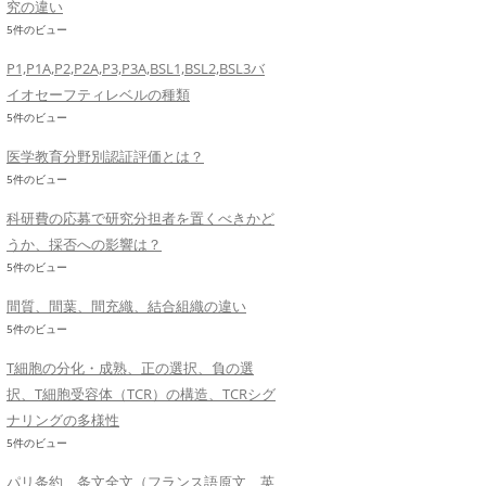
究の違い
5件のビュー
P1,P1A,P2,P2A,P3,P3A,BSL1,BSL2,BSL3バ
イオセーフティレベルの種類
5件のビュー
医学教育分野別認証評価とは？
5件のビュー
科研費の応募で研究分担者を置くべきかど
うか、採否への影響は？
5件のビュー
間質、間葉、間充織、結合組織の違い
5件のビュー
T細胞の分化・成熟、正の選択、負の選
択、T細胞受容体（TCR）の構造、TCRシグ
ナリングの多様性
5件のビュー
パリ条約 条文全文（フランス語原文、英