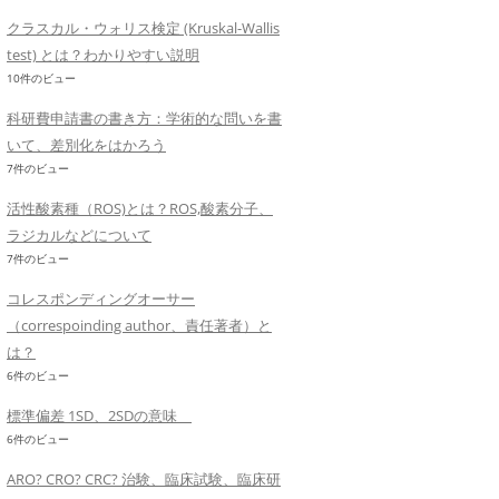
クラスカル・ウォリス検定 (Kruskal-Wallis
test) とは？わかりやすい説明
10件のビュー
科研費申請書の書き方：学術的な問いを書
いて、差別化をはかろう
7件のビュー
活性酸素種（ROS)とは？ROS,酸素分子、
ラジカルなどについて
7件のビュー
コレスポンディングオーサー
（correspoinding author、責任著者）と
は？
6件のビュー
標準偏差 1SD、2SDの意味
6件のビュー
ARO? CRO? CRC? 治験、臨床試験、臨床研