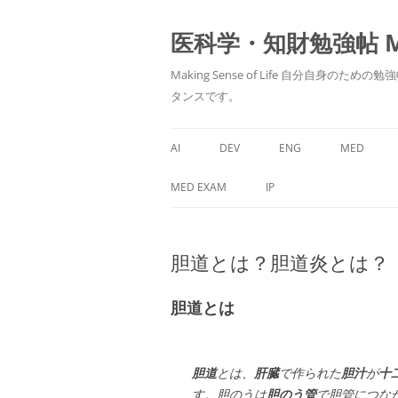
医科学・知財勉強帖 MedS
Making Sense of Life 自分
タンスです。
AI
DEV
ENG
MED
MED EXAM
IP
胆道とは？胆道炎とは？
胆道とは
胆道
とは、
肝臓
で作られた
胆汁
が
十
す。胆のうは
胆のう管
で胆管につな