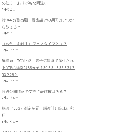
の仕方、ありがちな間違い
3件のビュー
特044 分割出願、審査請求の期間はいつか
ら数える？
3件のビュー
（医学における）フェノタイプとは？
3件のビュー
解糖系、TCA回路、電子伝達系で産生され
るATPの総数は38分子？36？34？32？31？
30？28？
3件のビュー
特許公開情報の文章に著作権はある？
3件のビュー
脳波（EEG）測定装置（脳波計）臨床研究
用
3件のビュー