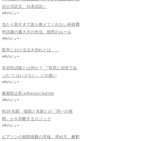
語公式訳文、日本語訳）
4件のビュー
当たり前すぎて誰も教えてくれない科研費
申請書の書き方の作法、暗黙のルール
4件のビュー
医学における泣き別れとは
4件のビュー
非劣性試験とは何か？「”有意に劣性であ
った”とはいえない」との違い
4件のビュー
癒着防止剤 adhesion barrier
3件のビュー
特39 先願 後願と先願とが「同一の発
明」かを判断するロジック
3件のビュー
ピアソンの相関係数の意味、求め方、解釈