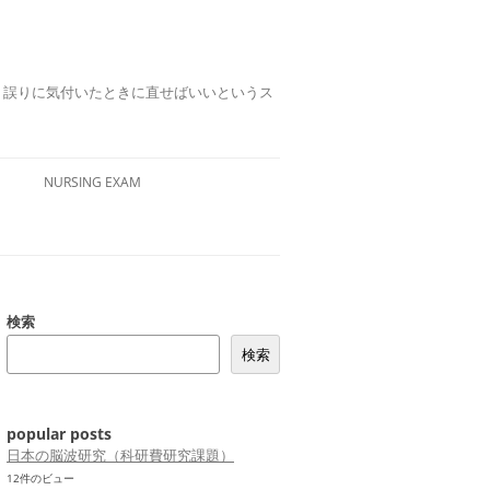
誤りは、誤りに気付いたときに直せばいいというス
NURSING EXAM
検索
検索
popular posts
日本の脳波研究（科研費研究課題）
12件のビュー