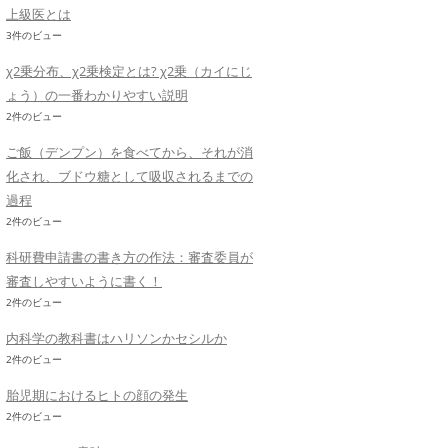
上級医とは
3件のビュー
χ2乗分布、χ2乗検定とは? χ2乗（カイにじ
ょう）の一番わかりやすい説明
2件のビュー
ご飯（デンプン）を食べてから、それが消
化され、ブドウ糖として吸収されるまでの
過程
2件のビュー
科研費申請書の書き方の作法：審査委員が
審査しやすいように書く！
2件のビュー
内科学の教科書はハリソンかセシルか
2件のビュー
胎児期におけるヒトの顔の発生
2件のビュー