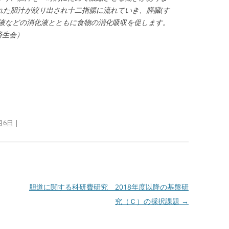
れた胆汁が絞り出され十二指腸に流れていき、膵臓(す
膵液などの消化液とともに食物の消化吸収を促します。
生会）
月6日
|
胆道に関する科研費研究 2018年度以降の基盤研
究（Ｃ）の採択課題
→