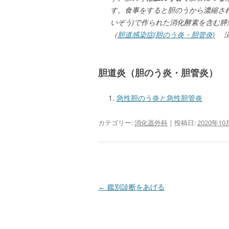
す。食事をすると胆のうから濃縮さ
いぞう)で作られた消化酵素を含む
（
胆道感染症(胆のう炎・胆管炎)
済
胆道炎（胆のう炎・胆管炎）
急性胆のう炎と急性胆管炎
カテゴリー:
消化器外科
| 投稿日:
2020年10
投
←
鑑別診断をあげる
稿
ナ