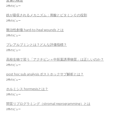
皮膚の構造
2件のビュー
鉄が吸収されるメカニズム：胃酸とビタミンＣの役割
2件のビュー
難治性創傷 hard-to-heal wounds とは
2件のビュー
プレアルブミンとは？どんな評価指標？
2件のビュー
高校生物で習う「アクチビン＝中胚葉誘導物質」は正しいのか？
2件のビュー
post hoc sub analysis ポストホックサブ解析とは？
2件のビュー
ホルミシス hormesisとは？
2件のビュー
間質リプログラミング（stromal reprogramming）とは
2件のビュー