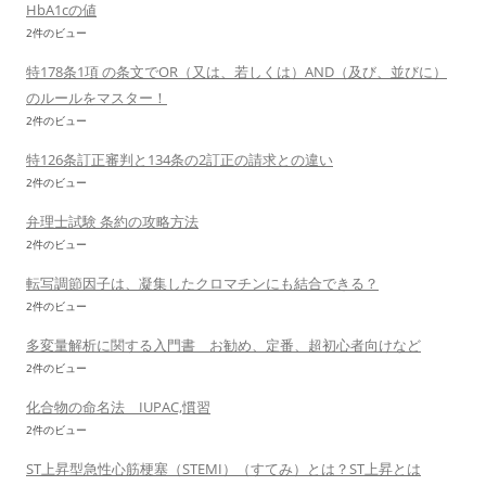
HbA1cの値
2件のビュー
特178条1項 の条文でOR（又は、若しくは）AND（及び、並びに）
のルールをマスター！
2件のビュー
特126条訂正審判と134条の2訂正の請求との違い
2件のビュー
弁理士試験 条約の攻略方法
2件のビュー
転写調節因子は、凝集したクロマチンにも結合できる？
2件のビュー
多変量解析に関する入門書 お勧め、定番、超初心者向けなど
2件のビュー
化合物の命名法 IUPAC,慣習
2件のビュー
ST上昇型急性心筋梗塞（STEMI）（すてみ）とは？ST上昇とは