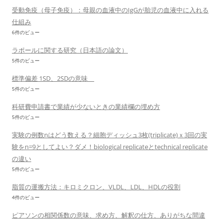
受動免疫（母子免疫）：母親の血液中のIgGが胎児の血液中に入れる
仕組み
6件のビュー
ラポールに関する研究（日本語の論文）
5件のビュー
標準偏差 1SD、2SDの意味
5件のビュー
科研費申請書で業績が少ないときの業績欄の埋め方
5件のビュー
実験の例数nはどう数える？細胞ディッシュ3枚(triplicate)ｘ3回の実
験をn=9としてよい？ダメ！biological replicateとtechnical replicate
の違い
5件のビュー
脂質の運搬方法：キロミクロン、VLDL、LDL、HDLの役割
4件のビュー
ピアソンの相関係数の意味、求め方、解釈の仕方、ありがちな間違