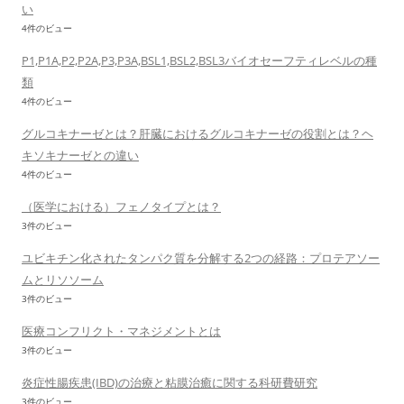
い
4件のビュー
P1,P1A,P2,P2A,P3,P3A,BSL1,BSL2,BSL3バイオセーフティレベルの種
類
4件のビュー
グルコキナーゼとは？肝臓におけるグルコキナーゼの役割とは？ヘ
キソキナーゼとの違い
4件のビュー
（医学における）フェノタイプとは？
3件のビュー
ユビキチン化されたタンパク質を分解する2つの経路：プロテアソー
ムとリソソーム
3件のビュー
医療コンフリクト・マネジメントとは
3件のビュー
炎症性腸疾患(IBD)の治療と粘膜治癒に関する科研費研究
3件のビュー