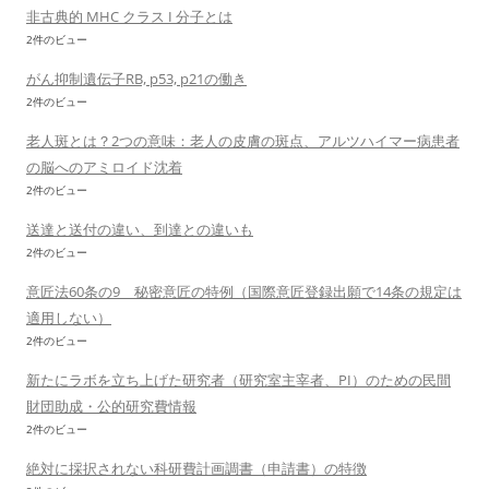
非古典的 MHC クラス I 分子とは
2件のビュー
がん抑制遺伝子RB, p53, p21の働き
2件のビュー
老人斑とは？2つの意味：老人の皮膚の斑点、アルツハイマー病患者
の脳へのアミロイド沈着
2件のビュー
送達と送付の違い、到達との違いも
2件のビュー
意匠法60条の9 秘密意匠の特例（国際意匠登録出願で14条の規定は
適用しない）
2件のビュー
新たにラボを立ち上げた研究者（研究室主宰者、PI）のための民間
財団助成・公的研究費情報
2件のビュー
絶対に採択されない科研費計画調書（申請書）の特徴