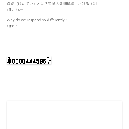
係蹄（けいてい）とは？腎臓の微細構造における役割
1件のビュー
Why do we respond so differently?
1件のビュー