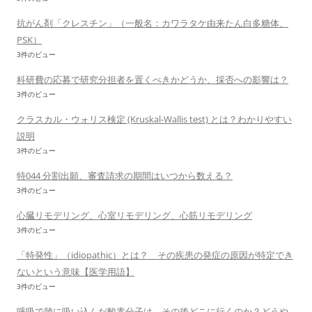
抗がん剤「クレスチン」（一般名：カワラタケ由来たん白多糖体、
PSK）
3件のビュー
科研費の応募で研究分担者を置くべきかどうか、採否への影響は？
3件のビュー
クラスカル・ウォリス検定 (Kruskal-Wallis test) とは？わかりやすい
説明
3件のビュー
特044 分割出願、審査請求の期間はいつから数える？
3件のビュー
心臓リモデリング、心室リモデリング、心筋リモデリング
3件のビュー
「特発性」（idiopathic）とは？ その疾患の発症の原因が特定でき
ないという意味【医学用語】
3件のビュー
呼吸で肺に吸い込んだ酸素分子は、その後どこに行くのか？どうや