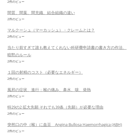
2件のビュー
間質、間葉、間充織、結合組織の違い
2件のビュー
マルクーシュ（マーカッシュ）・クレームとは？
2件のビュー
当たり前すぎて誰も教えてくれない科研費申請書の書き方の作法、
暗黙のルール
2件のビュー
１回の射精のコスト（必要なエネルギー）
2件のビュー
風邪の症状、進行：喉の痛み、鼻水、咳、発熱
2件のビュー
特29の2 拡大先願 それでも39条（先願）が必要な理由
2件のビュー
突然口の中（喉）に血豆 Angina Bullosa Haemorrhagica (ABH)
2件のビュー