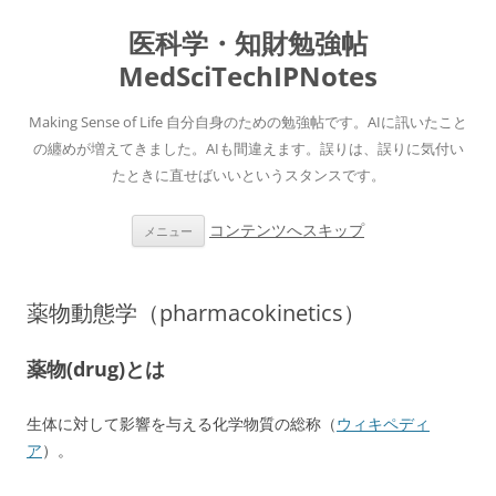
医科学・知財勉強帖
MedSciTechIPNotes
Making Sense of Life 自分自身のための勉強帖です。AIに訊いたこと
の纏めが増えてきました。AIも間違えます。誤りは、誤りに気付い
たときに直せばいいというスタンスです。
コンテンツへスキップ
メニュー
薬物動態学（pharmacokinetics）
薬物(drug)とは
生体に対して影響を与える化学物質の総称（
ウィキペディ
ア
）。