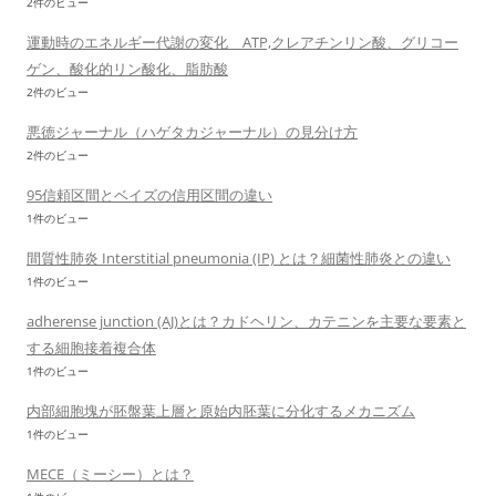
2件のビュー
運動時のエネルギー代謝の変化 ATP,クレアチンリン酸、グリコー
ゲン、酸化的リン酸化、脂肪酸
2件のビュー
悪徳ジャーナル（ハゲタカジャーナル）の見分け方
2件のビュー
95信頼区間とベイズの信用区間の違い
1件のビュー
間質性肺炎 Interstitial pneumonia (IP) とは？細菌性肺炎との違い
1件のビュー
adherense junction (AJ)とは？カドヘリン、カテニンを主要な要素と
する細胞接着複合体
1件のビュー
内部細胞塊が胚盤葉上層と原始内胚葉に分化するメカニズム
1件のビュー
MECE（ミーシー）とは？