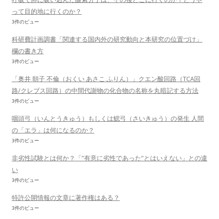
って目的地に行くのか？
3件のビュー
科研費計画調書「関連する国内外の研究動向と本研究の位置づけ」
欄の書き方
3件のビュー
「奥井 朝子 不倫（おくい あさこ ふりん）」クエン酸回路（TCA回
路/クレブス回路）の中間代謝物の化合物の名称を丸暗記する方法
3件のビュー
咽頭弓（いんとうきゅう）もしくは鰓弓（さいきゅう）の発生 人間
の「エラ」は何になるのか？
3件のビュー
非劣性試験とは何か？「”有意に劣性であった”とはいえない」との違
い
3件のビュー
特許公開情報の文章に著作権はある？
3件のビュー