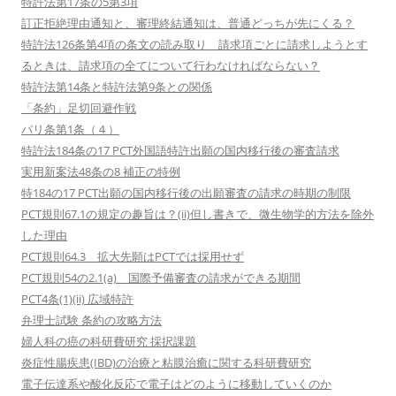
特許法第17条の5第3項
訂正拒絶理由通知と、審理終結通知は、普通どっちが先にくる？
特許法126条第4項の条文の読み取り 請求項ごとに請求しようとす
るときは、請求項の全てについて行わなければならない？
特許法第14条と特許法第9条との関係
「条約」足切回避作戦
パリ条第1条（４）
特許法184条の17 PCT外国語特許出願の国内移行後の審査請求
実用新案法48条の8 補正の特例
特184の17 PCT出願の国内移行後の出願審査の請求の時期の制限
PCT規則67.1の規定の趣旨は？(ii)但し書きで、微生物学的方法を除外
した理由
PCT規則64.3 拡大先願はPCTでは採用せず
PCT規則54の2.1(a) 国際予備審査の請求ができる期間
PCT4条(1)(ii) 広域特許
弁理士試験 条約の攻略方法
婦人科の癌の科研費研究 採択課題
炎症性腸疾患(IBD)の治療と粘膜治癒に関する科研費研究
電子伝達系や酸化反応で電子はどのように移動していくのか