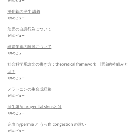
1件のビュー
消化菅の発生 講義
1件のビュー
幼児の自慰行為について
1件のビュー
経管栄養の離脱について
1件のビュー
社会科学系論文の書き方：theoretical framework 理論的枠組みと
は？
1件のビュー
メラトニンの生合成経路
1件のビュー
尿生殖洞 urogenital sinusとは
1件のビュー
充血 hypermia と うっ血 congestion の違い
1件のビュー