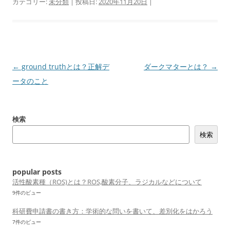
カテゴリー:
未分類
| 投稿日:
2020年11月20日
|
投
←
ground truthとは？正解デ
ダークマターとは？
→
稿
ータのこと
ナ
ビ
検索
ゲ
検索
ー
シ
ョ
popular posts
ン
活性酸素種（ROS)とは？ROS,酸素分子、ラジカルなどについて
9件のビュー
科研費申請書の書き方：学術的な問いを書いて、差別化をはかろう
7件のビュー