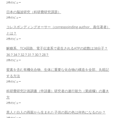
2件のビュー
日本の脳波研究（科研費研究課題）
2件のビュー
コレスポンディングオーサー（correspoinding author、責任著者）
とは？
2件のビュー
解糖系、TCA回路、電子伝達系で産生されるATPの総数は38分子？
36？34？32？31？30？28？
2件のビュー
窒素を含む有機化合物、生体に重要な化合物の構造を全部、丸暗記
する方法
2件のビュー
科研費研究計画調書（申請書）研究者の遂行能力（業績欄）の書き
方
2件のビュー
黒人と白人の両親から生まれた子供の肌の色は何色になるのか？
2件のビュー