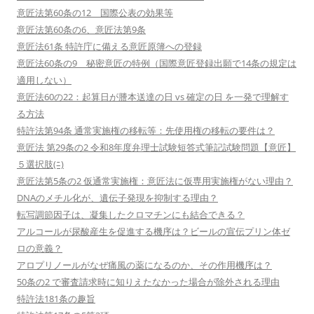
意匠法第60条の12 国際公表の効果等
意匠法第60条の6、意匠法第9条
意匠法61条 特許庁に備える意匠原簿への登録
意匠法60条の9 秘密意匠の特例（国際意匠登録出願で14条の規定は
適用しない）
意匠法60の22：起算日が謄本送達の日 vs 確定の日 を一発で理解す
る方法
特許法第94条 通常実施権の移転等：先使用権の移転の要件は？
意匠法 第29条の2 令和8年度弁理士試験短答式筆記試験問題【意匠】
５選択肢(ﾆ)
意匠法第5条の2 仮通常実施権：意匠法に仮専用実施権がない理由？
DNAのメチル化が、遺伝子発現を抑制する理由？
転写調節因子は、凝集したクロマチンにも結合できる？
アルコールが尿酸産生を促進する機序は？ビールの宣伝プリン体ゼ
ロの意義？
アロプリノールがなぜ痛風の薬になるのか、その作用機序は？
50条の2 で審査請求時に知りえたなかった場合が除外される理由
特許法181条の趣旨