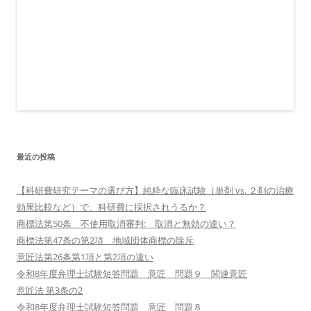
最近の投稿
【科研費研究テーマの選び方】純粋な臨床試験（単剤 vs. ２剤の治療
効果比較など）で、科研費に採択されうるか？
商標法第50条 不使用取消審判: 取消と無効の違い？
商標法第47条の第2項 地域団体商標の除斥
意匠法第26条第1項と第2項の違い
令和8年度弁理士試験短答問題 意匠 問題９ 関連意匠
意匠法 第3条の2
令和8年度弁理士試験短答問題 意匠 問題８