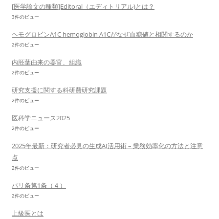
[医学論文の種類]Editoral（エディトリアル)とは？
3件のビュー
ヘモグロビンA1C hemoglobin A1Cがなぜ血糖値と相関するのか
2件のビュー
内胚葉由来の器官、組織
2件のビュー
研究支援に関する科研費研究課題
2件のビュー
医科学ニュース2025
2件のビュー
2025年最新：研究者必見の生成AI活用術 – 業務効率化の方法と注意
点
2件のビュー
パリ条第1条（４）
2件のビュー
上級医とは