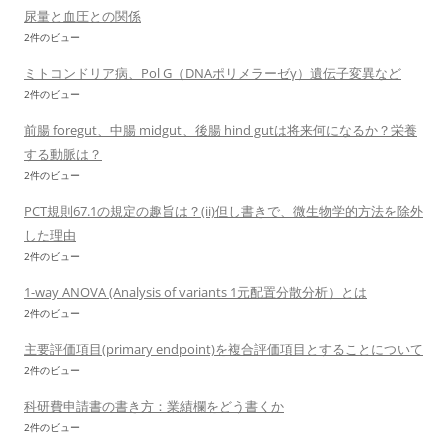
尿量と血圧との関係
2件のビュー
ミトコンドリア病、Pol G（DNAポリメラーゼγ）遺伝子変異など
2件のビュー
前腸 foregut、中腸 midgut、後腸 hind gutは将来何になるか？栄養
する動脈は？
2件のビュー
PCT規則67.1の規定の趣旨は？(ii)但し書きで、微生物学的方法を除外
した理由
2件のビュー
1-way ANOVA (Analysis of variants 1元配置分散分析）とは
2件のビュー
主要評価項目(primary endpoint)を複合評価項目とすることについて
2件のビュー
科研費申請書の書き方：業績欄をどう書くか
2件のビュー