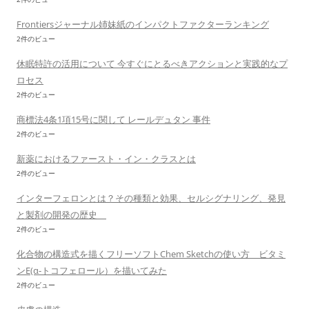
Frontiersジャーナル姉妹紙のインパクトファクターランキング
2件のビュー
休眠特許の活用について 今すぐにとるべきアクションと実践的なプ
ロセス
2件のビュー
商標法4条1項15号に関して レールデュタン 事件
2件のビュー
新薬におけるファースト・イン・クラスとは
2件のビュー
インターフェロンとは？その種類と効果、セルシグナリング、発見
と製剤の開発の歴史
2件のビュー
化合物の構造式を描くフリーソフトChem Sketchの使い方 ビタミ
ンE(α-トコフェロール）を描いてみた
2件のビュー