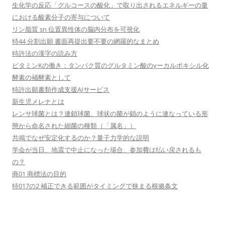
生化学の反応「グルコースの酸化」で取り出されるエネルギーの量
における酸素分子の寄与について
リン脂質 sn 位置異性体の脳内分布を可視化
特44 分割出願 書面再提出要不要の網羅的なまとめ
特許法の漢字の読み方
ビタミンKの働き：タンパク質のグルタミン酸のγーカルボキシル化
酵素の補酵素として
特許出願書類作成支援AIサービス
新生児メレナとは
レンサ球菌とは？連鎖球菌、球状の菌が鎖のように連なっている形
態から命名された細菌の種類（「属名」）
共鳴でなぜ安定化するのか？量子力学的な説明
学会が当日、地震で中止になった場合、参加費は払い戻されるも
の？
商01 商標法の目的
特017の2 補正できる範囲がタイミングで狭まる根拠条文