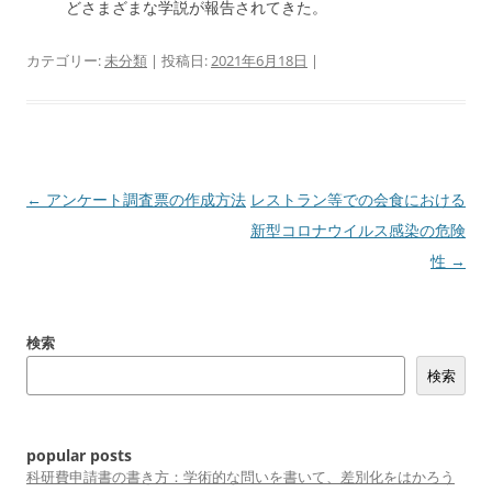
どさまざまな学説が報告されてきた。
カテゴリー:
未分類
| 投稿日:
2021年6月18日
|
投
←
アンケート調査票の作成方法
レストラン等での会食における
稿
新型コロナウイルス感染の危険
ナ
性
→
ビ
ゲ
検索
ー
検索
シ
ョ
ン
popular posts
科研費申請書の書き方：学術的な問いを書いて、差別化をはかろう