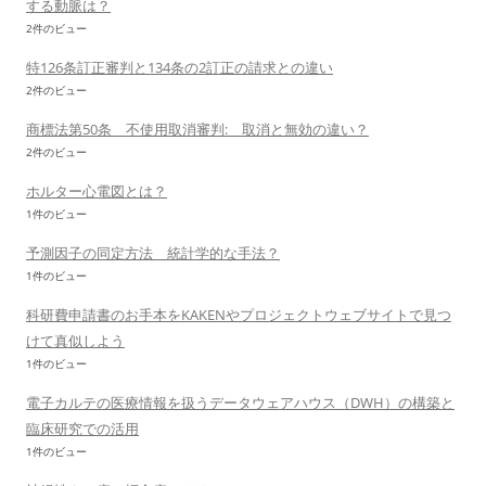
する動脈は？
2件のビュー
特126条訂正審判と134条の2訂正の請求との違い
2件のビュー
商標法第50条 不使用取消審判: 取消と無効の違い？
2件のビュー
ホルター心電図とは？
1件のビュー
予測因子の同定方法 統計学的な手法？
1件のビュー
科研費申請書のお手本をKAKENやプロジェクトウェブサイトで見つ
けて真似しよう
1件のビュー
電子カルテの医療情報を扱うデータウェアハウス（DWH）の構築と
臨床研究での活用
1件のビュー