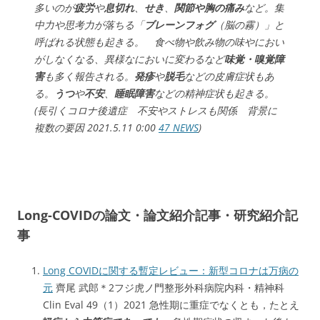
多いのが
疲労
や
息切れ
、
せき
、
関節や胸の痛み
など。集
中力や思考力が落ちる「
ブレーンフォグ
（脳の霧）」と
呼ばれる状態も起きる。 食べ物や飲み物の味やにおい
がしなくなる、異様なにおいに変わるなど
味覚・嗅覚障
害
も多く報告される。
発疹
や
脱毛
などの皮膚症状もあ
る。
うつ
や
不安
、
睡眠障害
などの精神症状も起きる。
(長引くコロナ後遺症 不安やストレスも関係 背景に
複数の要因 2021.5.11 0:00
47 NEWS
)
Long-COVIDの論文・論文紹介記事・研究紹介記
事
Long COVIDに関する暫定レビュー：新型コロナは万病の
元
齊尾 武郎＊2フジ虎ノ門整形外科病院内科・精神科
Clin Eval 49（1）2021 急性期に重症でなくとも，たとえ