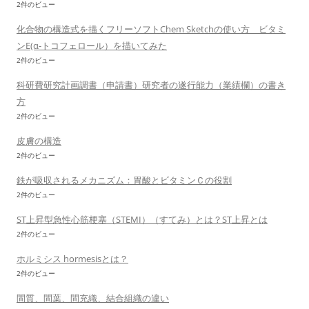
2件のビュー
化合物の構造式を描くフリーソフトChem Sketchの使い方 ビタミ
ンE(α-トコフェロール）を描いてみた
2件のビュー
科研費研究計画調書（申請書）研究者の遂行能力（業績欄）の書き
方
2件のビュー
皮膚の構造
2件のビュー
鉄が吸収されるメカニズム：胃酸とビタミンＣの役割
2件のビュー
ST上昇型急性心筋梗塞（STEMI）（すてみ）とは？ST上昇とは
2件のビュー
ホルミシス hormesisとは？
2件のビュー
間質、間葉、間充織、結合組織の違い