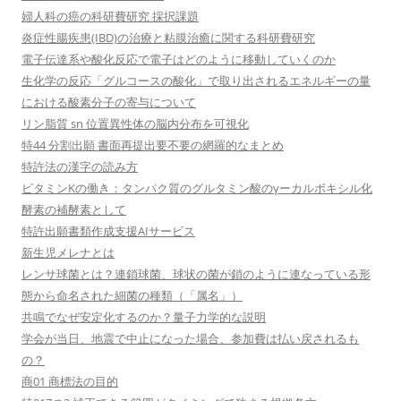
婦人科の癌の科研費研究 採択課題
炎症性腸疾患(IBD)の治療と粘膜治癒に関する科研費研究
電子伝達系や酸化反応で電子はどのように移動していくのか
生化学の反応「グルコースの酸化」で取り出されるエネルギーの量
における酸素分子の寄与について
リン脂質 sn 位置異性体の脳内分布を可視化
特44 分割出願 書面再提出要不要の網羅的なまとめ
特許法の漢字の読み方
ビタミンKの働き：タンパク質のグルタミン酸のγーカルボキシル化
酵素の補酵素として
特許出願書類作成支援AIサービス
新生児メレナとは
レンサ球菌とは？連鎖球菌、球状の菌が鎖のように連なっている形
態から命名された細菌の種類（「属名」）
共鳴でなぜ安定化するのか？量子力学的な説明
学会が当日、地震で中止になった場合、参加費は払い戻されるも
の？
商01 商標法の目的