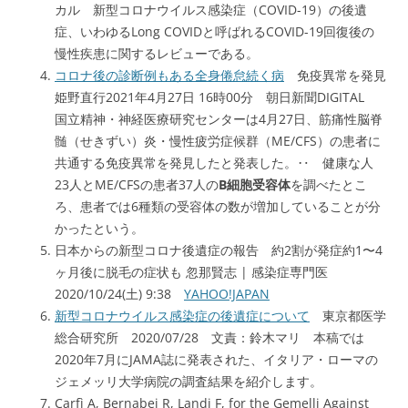
カル 新型コロナウイルス感染症（COVID-19）の後遺
症、いわゆるLong COVIDと呼ばれるCOVID-19回復後の
慢性疾患に関するレビューである。
コロナ後の診断例もある全身倦怠続く病
免疫異常を発見
姫野直行2021年4月27日 16時00分 朝日新聞DIGITAL
国立精神・神経医療研究センターは4月27日、筋痛性脳脊
髄（せきずい）炎・慢性疲労症候群（ME/CFS）の患者に
共通する免疫異常を発見したと発表した。‥ 健康な人
23人とME/CFSの患者37人の
B細胞受容体
を調べたとこ
ろ、患者では6種類の受容体の数が増加していることが分
かったという。
日本からの新型コロナ後遺症の報告 約2割が発症約1〜4
ヶ月後に脱毛の症状も 忽那賢志 | 感染症専門医
2020/10/24(土) 9:38
YAHOO!JAPAN
新型コロナウイルス感染症の後遺症について
東京都医学
総合研究所 2020/07/28 文責：鈴木マリ 本稿では
2020年7月にJAMA誌に発表された、イタリア・ローマの
ジェメッリ大学病院の調査結果を紹介します。
Carfì A, Bernabei R, Landi F, for the Gemelli Against