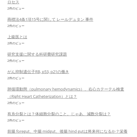
ロセス
2件のビュー
商標法4条1項15号に関して レールデュタン 事件
2件のビュー
上級医とは
2件のビュー
研究支援に関する科研費研究課題
2件のビュー
がん抑制遺伝子RB, p53, p21の働き
2件のビュー
肺循環動態（pulmonary hemodynamics）、右心カテーテル検査
（Right Heart Catheterization）とは？
2件のビュー
有糸分裂とは？体細胞分裂のこと。じゃあ、減数分裂は？
2件のビュー
前腸 foregut、中腸 midgut、後腸 hind gutは将来何になるか？栄養