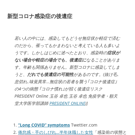
新型コロナ感染症の後遺症
若い人の中には、感染してもどうせ無症状か軽症で済む
のだから、罹ってもかまわないと考えている人も多いよ
うです。しかしはじめに述べたとおり、感染時の
症状が
ない場合や軽症の場合でも、後遺症に
なることがありま
す。年齢も関係ありません。新型コロナに感染してしま
うと、
だれでも後遺症の可能性
があるのです。(抜け毛､
息切れ､味覚異常…無症状の若者を襲う｢コロナ後遺症｣
の4つの病態 ｢コロナ慣れ｣が招く後遺症リスク
PRESIDENT Online 玉谷 卓也 玉谷 卓也 免疫学者・順天
堂大学医学部講師
PRESIDENT ONLINE
)]
“Long COVID” symptoms
Twettier.com
倦怠感・手のしびれ…半年休職した女性
「感染前の状態と