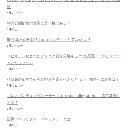
類
4件のビュー
特許公開情報の文章に著作権はある？
3件のビュー
[医学論文の種類]Editoral（エディトリアル)とは？
3件のビュー
ユビキチン化されたタンパク質を分解する2つの経路：プロテアソー
ムとリソソーム
3件のビュー
科研費の応募で研究分担者を置くべきかどうか、採否への影響は？
3件のビュー
コレスポンディングオーサー（correspoinding author、責任著者）
とは？
3件のビュー
医療コンフリクト・マネジメントとは
3件のビュー