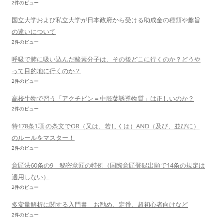
2件のビュー
国立大学および私立大学が日本政府から受ける助成金の種類や趣旨
の違いについて
2件のビュー
呼吸で肺に吸い込んだ酸素分子は、その後どこに行くのか？どうや
って目的地に行くのか？
2件のビュー
高校生物で習う「アクチビン＝中胚葉誘導物質」は正しいのか？
2件のビュー
特178条1項 の条文でOR（又は、若しくは）AND（及び、並びに）
のルールをマスター！
2件のビュー
意匠法60条の9 秘密意匠の特例（国際意匠登録出願で14条の規定は
適用しない）
2件のビュー
多変量解析に関する入門書 お勧め、定番、超初心者向けなど
2件のビュー