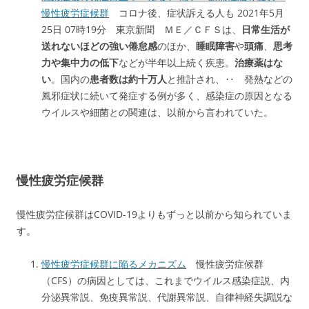
慢性疲労症候群
コロナ後、症状訴える人も 2021年5月
25日 07時19分 東京新聞 ＭＥ／ＣＦＳは、
日常生活が
送れないほどの強い倦怠感
のほか、
睡眠障害
や
頭痛
、
思考
力や集中力の低下
などが半年以上続く疾患。
治療薬はな
い
。国内の
患者数は約十万人
と推計され、‥
発熱などの
風邪症状に続いて発症
する例が多く、
感染症の原因となる
ウイルスや細菌との関連
は、以前から言われていた。
慢性疲労症候群
慢性疲労症候群はCOVID-19よりもずっと以前から知られていま
す。
慢性疲労症候群に陥るメカニズム
慢性疲労症候群
（CFS）の病因としては、これまでウイルス感染症説、内
分泌異常説、免疫異常説、代謝異常説、自律神経失調説な