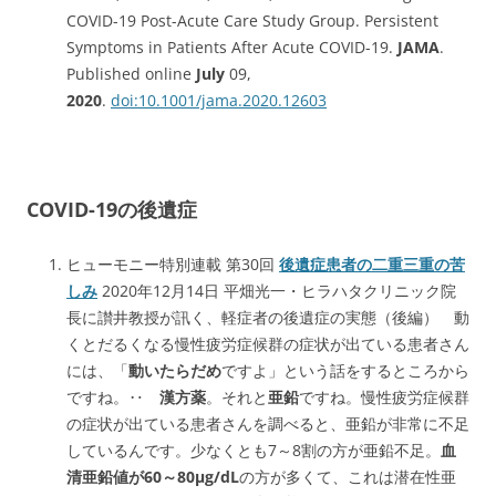
COVID-19 Post-Acute Care Study Group. Persistent
Symptoms in Patients After Acute COVID-19.
JAMA
.
Published online
July
09,
2020
.
doi:10.1001/jama.2020.12603
COVID-19の後遺症
ヒューモニー特別連載 第30回
後遺症患者の二重三重の苦
しみ
2020年12月14日 平畑光一・ヒラハタクリニック院
長に讃井教授が訊く、軽症者の後遺症の実態（後編） 動
くとだるくなる慢性疲労症候群の症状が出ている患者さん
には、「
動いたらだめ
ですよ」という話をするところから
ですね。‥
漢方薬
。それと
亜鉛
ですね。慢性疲労症候群
の症状が出ている患者さんを調べると、亜鉛が非常に不足
しているんです。少なくとも7～8割の方が亜鉛不足。
血
清亜鉛値が60～80μg/dL
の方が多くて、これは潜在性亜