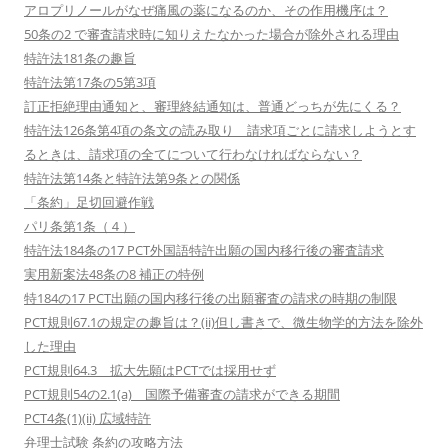
アロプリノールがなぜ痛風の薬になるのか、その作用機序は？
50条の2 で審査請求時に知りえたなかった場合が除外される理由
特許法181条の趣旨
特許法第17条の5第3項
訂正拒絶理由通知と、審理終結通知は、普通どっちが先にくる？
特許法126条第4項の条文の読み取り 請求項ごとに請求しようとす
るときは、請求項の全てについて行わなければならない？
特許法第14条と特許法第9条との関係
「条約」足切回避作戦
パリ条第1条（４）
特許法184条の17 PCT外国語特許出願の国内移行後の審査請求
実用新案法48条の8 補正の特例
特184の17 PCT出願の国内移行後の出願審査の請求の時期の制限
PCT規則67.1の規定の趣旨は？(ii)但し書きで、微生物学的方法を除外
した理由
PCT規則64.3 拡大先願はPCTでは採用せず
PCT規則54の2.1(a) 国際予備審査の請求ができる期間
PCT4条(1)(ii) 広域特許
弁理士試験 条約の攻略方法