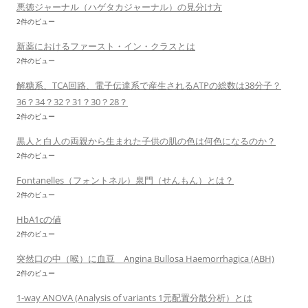
悪徳ジャーナル（ハゲタカジャーナル）の見分け方
2件のビュー
新薬におけるファースト・イン・クラスとは
2件のビュー
解糖系、TCA回路、電子伝達系で産生されるATPの総数は38分子？
36？34？32？31？30？28？
2件のビュー
黒人と白人の両親から生まれた子供の肌の色は何色になるのか？
2件のビュー
Fontanelles（フォントネル）泉門（せんもん）とは？
2件のビュー
HbA1cの値
2件のビュー
突然口の中（喉）に血豆 Angina Bullosa Haemorrhagica (ABH)
2件のビュー
1-way ANOVA (Analysis of variants 1元配置分散分析）とは