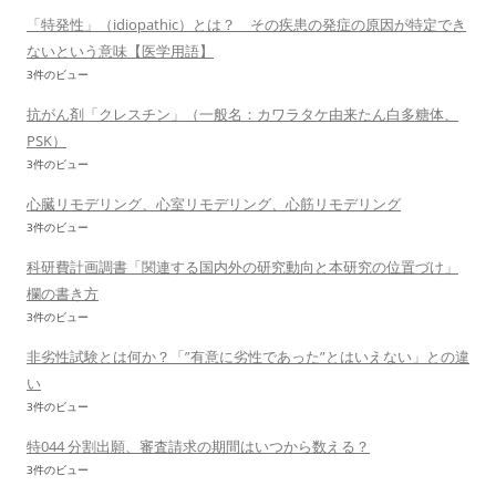
「特発性」（idiopathic）とは？ その疾患の発症の原因が特定でき
ないという意味【医学用語】
3件のビュー
抗がん剤「クレスチン」（一般名：カワラタケ由来たん白多糖体、
PSK）
3件のビュー
心臓リモデリング、心室リモデリング、心筋リモデリング
3件のビュー
科研費計画調書「関連する国内外の研究動向と本研究の位置づけ」
欄の書き方
3件のビュー
非劣性試験とは何か？「”有意に劣性であった”とはいえない」との違
い
3件のビュー
特044 分割出願、審査請求の期間はいつから数える？
3件のビュー