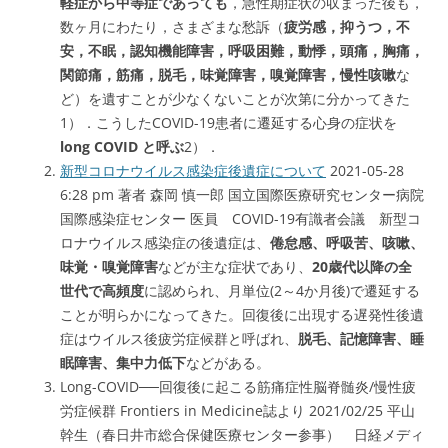
軽症から中等症であっても
，急性期症状の収まった後も，
数ヶ月にわたり，さまざまな愁訴（
疲労感，抑うつ，不
安，不眠，認知機能障害，呼吸困難，動悸，頭痛，胸痛，
関節痛，筋痛，脱毛，味覚障害，嗅覚障害，慢性咳嗽
な
ど）を遺すことが少なくないことが次第に分かってきた
1）．こうしたCOVID-19患者に遷延する心身の症状を
long COVID と呼ぶ
2）．
新型コロナウイルス感染症後遺症について
2021-05-28
6:28 pm 著者 森岡 慎一郎 国立国際医療研究センター病院
国際感染症センター 医員 COVID-19有識者会議 新型コ
ロナウイルス感染症の後遺症は、
倦怠感、呼吸苦、咳嗽、
味覚・嗅覚障害
などが主な症状であり、
20歳代以降の全
世代で高頻度
に認められ、月単位(2～4か月後)で遷延する
ことが明らかになってきた。回復後に出現する遅発性後遺
症はウイルス後疲労症候群と呼ばれ、
脱毛、記憶障害、睡
眠障害、集中力低下
などがある。
Long-COVID──回復後に起こる筋痛症性脳脊髄炎/慢性疲
労症候群 Frontiers in Medicine誌より 2021/02/25 平山
幹生（春日井市総合保健医療センター参事） 日経メディ