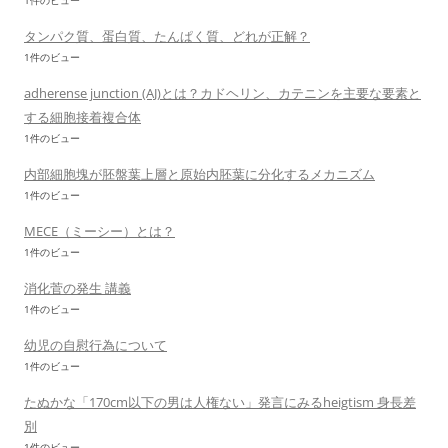
1件のビュー
タンパク質、蛋白質、たんぱく質、どれが正解？
1件のビュー
adherense junction (AJ)とは？カドヘリン、カテニンを主要な要素と
する細胞接着複合体
1件のビュー
内部細胞塊が胚盤葉上層と原始内胚葉に分化するメカニズム
1件のビュー
MECE（ミーシー）とは？
1件のビュー
消化菅の発生 講義
1件のビュー
幼児の自慰行為について
1件のビュー
たぬかな「170cm以下の男は人権ない」発言にみるheigtism 身長差
別
1件のビュー