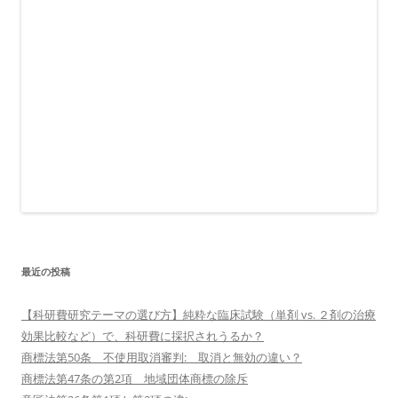
最近の投稿
【科研費研究テーマの選び方】純粋な臨床試験（単剤 vs. ２剤の治療
効果比較など）で、科研費に採択されうるか？
商標法第50条 不使用取消審判: 取消と無効の違い？
商標法第47条の第2項 地域団体商標の除斥