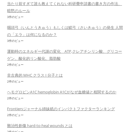
当たり前すぎて誰も教えてくれない科研費申請書の書き方の作法、
暗黙のルール
3件のビュー
咽頭弓（いんとうきゅう）もしくは鰓弓（さいきゅう）の発生 人間
の「エラ」は何になるのか？
3件のビュー
運動時のエネルギー代謝の変化 ATP,クレアチンリン酸、グリコー
ゲン、酸化的リン酸化、脂肪酸
2件のビュー
非古典的 MHC クラス I 分子とは
2件のビュー
ヘモグロビンA1C hemoglobin A1Cがなぜ血糖値と相関するのか
2件のビュー
Frontiersジャーナル姉妹紙のインパクトファクターランキング
2件のビュー
難治性創傷 hard-to-heal wounds とは
2件のビュー