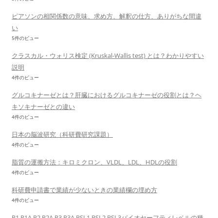
ピアソンの相関係数の意味、求め方、解釈の仕方、ありがちな間違
い
5件のビュー
クラスカル・ウォリス検定 (Kruskal-Wallis test) とは？わかりやすい
説明
4件のビュー
グルコキナーゼとは？肝臓におけるグルコキナーゼの役割とは？ヘ
キソキナーゼとの違い
4件のビュー
日本の脳波研究（科研費研究課題）
4件のビュー
脂質の運搬方法：キロミクロン、VLDL、LDL、HDLの役割
4件のビュー
科研費申請書で業績が少ないときの業績欄の埋め方
4件のビュー
P1,P1A,P2,P2A,P3,P3A,BSL1,BSL2,BSL3バイオセーフティレベルの種