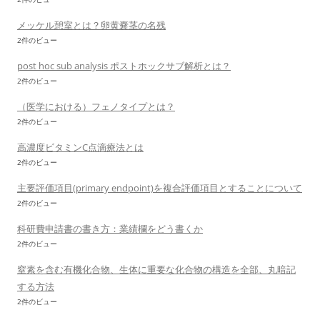
メッケル憩室とは？卵黄嚢茎の名残
2件のビュー
post hoc sub analysis ポストホックサブ解析とは？
2件のビュー
（医学における）フェノタイプとは？
2件のビュー
高濃度ビタミンC点滴療法とは
2件のビュー
主要評価項目(primary endpoint)を複合評価項目とすることについて
2件のビュー
科研費申請書の書き方：業績欄をどう書くか
2件のビュー
窒素を含む有機化合物、生体に重要な化合物の構造を全部、丸暗記
する方法
2件のビュー