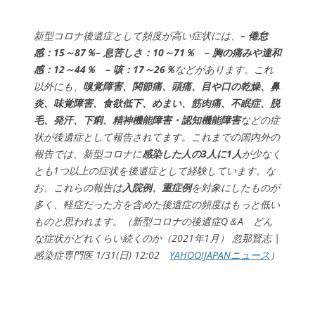
新型コロナ後遺症として頻度が高い症状には、
– 倦怠
感：15～87％
– 息苦しさ：10～71％
– 胸の痛みや違和
感：12～44％
– 咳：17～26％
などがあります。これ
以外にも、
嗅覚障害、関節痛、頭痛、目や口の乾燥、鼻
炎、味覚障害、食欲低下、めまい、筋肉痛、不眠症、脱
毛、発汗、下痢、精神機能障害・認知機能障害
などの症
状が後遺症として報告されてます。これまでの国内外の
報告では、新型コロナに
感染した人の3人に1人
が少なく
とも1つ以上の症状を後遺症として経験しています。な
お、これらの報告は
入院例、重症例
を対象にしたものが
多く、軽症だった方を含めた後遺症の頻度はもっと低い
ものと思われます。（新型コロナの後遺症Q＆A どん
な症状がどれくらい続くのか（2021年1月） 忽那賢志 |
感染症専門医 1/31(日) 12:02
YAHOO!JAPANニュース
）