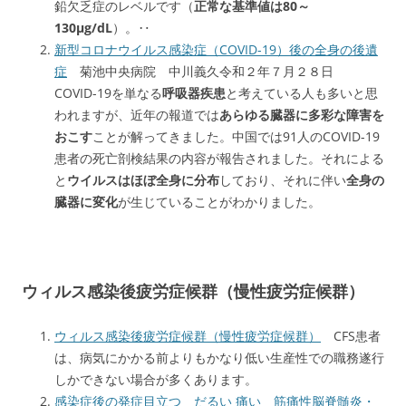
鉛欠乏症のレベルです（
正常な基準値は80～
130μg/dL
）。‥
新型コロナウイルス感染症（COVID-19）後の全身の後遺
症
菊池中央病院 中川義久令和２年７月２８日
COVID-19を単なる
呼吸器疾患
と考えている人も多いと思
われますが、近年の報道では
あらゆる臓器に多彩な障害を
おこす
ことが解ってきました。中国では91人のCOVID-19
患者の死亡剖検結果の内容が報告されました。それによる
と
ウイルスはほぼ全身に分布
しており、それに伴い
全身の
臓器に変化
が生じていることがわかりました。
ウィルス感染後疲労症候群（慢性疲労症候群）
ウィルス感染後疲労症候群（慢性疲労症候群）
CFS患者
は、病気にかかる前よりもかなり低い生産性での職務遂行
しかできない場合が多くあります。
感染症後の発症目立つ だるい 痛い 筋痛性脳脊髄炎・