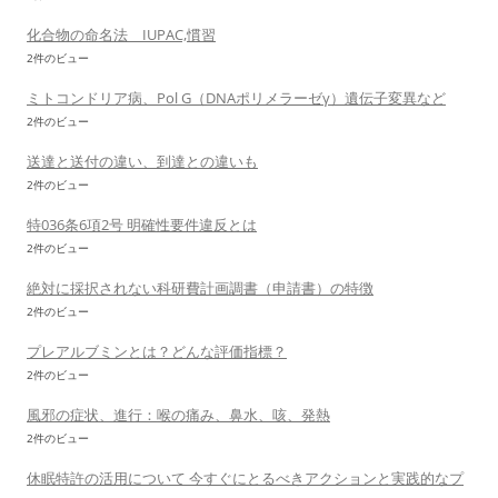
化合物の命名法 IUPAC,慣習
2件のビュー
ミトコンドリア病、Pol G（DNAポリメラーゼγ）遺伝子変異など
2件のビュー
送達と送付の違い、到達との違いも
2件のビュー
特036条6項2号 明確性要件違反とは
2件のビュー
絶対に採択されない科研費計画調書（申請書）の特徴
2件のビュー
プレアルブミンとは？どんな評価指標？
2件のビュー
風邪の症状、進行：喉の痛み、鼻水、咳、発熱
2件のビュー
休眠特許の活用について 今すぐにとるべきアクションと実践的なプ