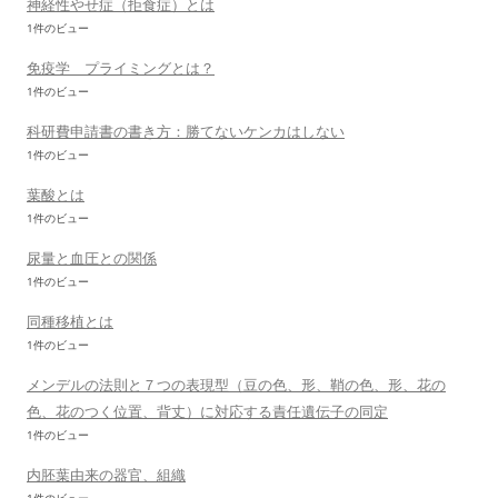
神経性やせ症（拒食症）とは
1件のビュー
免疫学 プライミングとは？
1件のビュー
科研費申請書の書き方：勝てないケンカはしない
1件のビュー
葉酸とは
1件のビュー
尿量と血圧との関係
1件のビュー
同種移植とは
1件のビュー
メンデルの法則と７つの表現型（豆の色、形、鞘の色、形、花の
色、花のつく位置、背丈）に対応する責任遺伝子の同定
1件のビュー
内胚葉由来の器官、組織