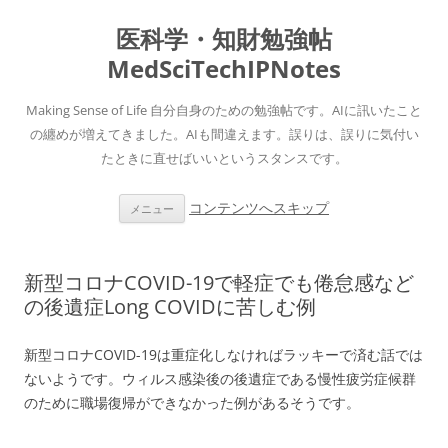
医科学・知財勉強帖
MedSciTechIPNotes
Making Sense of Life 自分自身のための勉強帖です。AIに訊いたこと
の纏めが増えてきました。AIも間違えます。誤りは、誤りに気付い
たときに直せばいいというスタンスです。
コンテンツへスキップ
メニュー
新型コロナCOVID-19で軽症でも倦怠感など
の後遺症Long COVIDに苦しむ例
新型コロナCOVID-19は重症化しなければラッキーで済む話では
ないようです。ウィルス感染後の後遺症である慢性疲労症候群
のために職場復帰ができなかった例があるそうです。