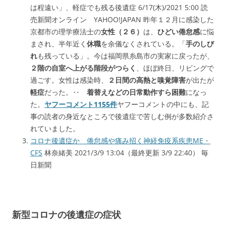
は程遠い」、軽症でも残る後遺症 6/17(木)/2021 5:00 読
売新聞オンライン YAHOO!JAPAN 昨年１２月に感染した
京都市の理学療法士の
女性（２６）
は、
ひどい倦怠感
に悩
まされ、半年近く
休職
を余儀なくされている。「
手のしび
れ
も残っている」。今は福岡県糸島市の実家に戻ったが、
２階の自室へ上がる階段がつらく
、ほぼ終日、リビングで
過ごす。女性は感染時、
２日間の高熱と嗅覚障害
が出たが
軽症
だった。‥
着替えなどの日常動作すら困難
になっ
た。
ヤフーコメント1155件
ヤフーコメントの中にも、記
事の読者の身近なところで後遺症で苦しむ例が多数紹介さ
れていました。
コロナ後遺症か 倦怠感や痛み招く神経免疫系疾患ME・
CFS
林奈緒美 2021/3/9 13:04（最終更新 3/9 22:40） 毎
日新聞
新型コロナの後遺症の症状