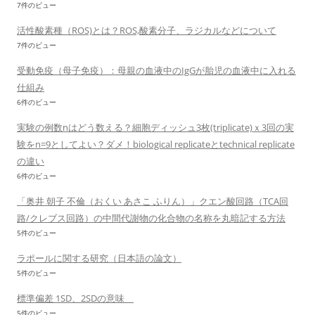
7件のビュー
活性酸素種（ROS)とは？ROS,酸素分子、ラジカルなどについて
7件のビュー
受動免疫（母子免疫）：母親の血液中のIgGが胎児の血液中に入れる
仕組み
6件のビュー
実験の例数nはどう数える？細胞ディッシュ3枚(triplicate)ｘ3回の実
験をn=9としてよい？ダメ！biological replicateとtechnical replicate
の違い
6件のビュー
「奥井 朝子 不倫（おくい あさこ ふりん）」クエン酸回路（TCA回
路/クレブス回路）の中間代謝物の化合物の名称を丸暗記する方法
5件のビュー
ラポールに関する研究（日本語の論文）
5件のビュー
標準偏差 1SD、2SDの意味
5件のビュー