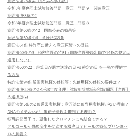
意匠法第26条第1項と第2項の違い
令和8年度弁理士試験短答問題 意匠 問題９ 関連意匠
意匠法 第3条の2
令和8年度弁理士試験短答問題 意匠 問題８
意匠法第60条の12 国際公表の効果等
意匠法第60条の6、意匠法第9条
意匠法61条 特許庁に備える意匠原簿への登録
意匠法60条の9 秘密意匠の特例（国際意匠登録出願で14条の規定は
適用しない）
意匠法60の22：起算日が謄本送達の日 vs 確定の日 を一発で理解す
る方法
特許法第94条 通常実施権の移転等：先使用権の移転の要件は？
意匠法 第29条の2 令和8年度弁理士試験短答式筆記試験問題【意匠】
５選択肢(ﾆ)
意匠法第5条の2 仮通常実施権：意匠法に仮専用実施権がない理由？
DNAのメチル化が、遺伝子発現を抑制する理由？
転写調節因子は、凝集したクロマチンにも結合できる？
アルコールが尿酸産生を促進する機序は？ビールの宣伝プリン体ゼ
ロの意義？