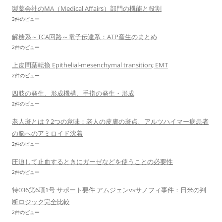
製薬会社のMA（Medical Affairs）部門の機能と役割
3件のビュー
解糖系～TCA回路～電子伝達系：ATP産生のまとめ
2件のビュー
上皮間葉転換 Epithelial-mesenchymal transition; EMT
2件のビュー
四肢の発生、形成機構、手指の発生・形成
2件のビュー
老人斑とは？2つの意味：老人の皮膚の斑点、アルツハイマー病患者
の脳へのアミロイド沈着
2件のビュー
圧迫して止血するときにガーゼなどを使うことの必要性
2件のビュー
特036第6項1号 サポート要件 アムジェンvsサノフィ事件：日米の判
断ロジック完全比較
2件のビュー