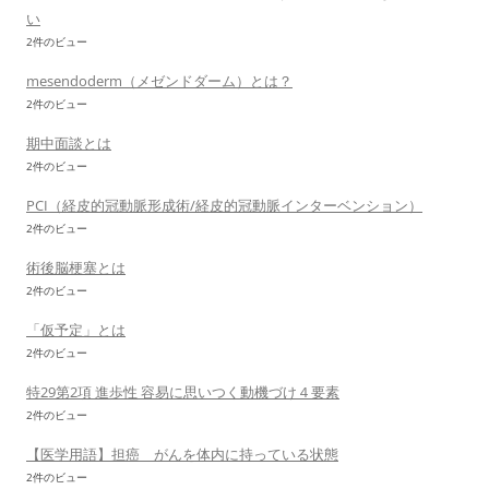
い
2件のビュー
mesendoderm（メゼンドダーム）とは？
2件のビュー
期中面談とは
2件のビュー
PCI（経皮的冠動脈形成術/経皮的冠動脈インターベンション）
2件のビュー
術後脳梗塞とは
2件のビュー
「仮予定」とは
2件のビュー
特29第2項 進歩性 容易に思いつく動機づけ４要素
2件のビュー
【医学用語】担癌 がんを体内に持っている状態
2件のビュー