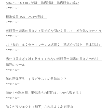
ARO? CRO? CRC? 治験、臨床試験、臨床研究の違い
5件のビュー
標準偏差 1SD、2SDの意味
5件のビュー
科研費申請書の書き方：学術的な問いを書いて、差別化をはかろう
4件のビュー
パリ条約 条文全文（フランス語原文、英語公式訳文、日本語訳）
4件のビュー
当たり前すぎて誰も教えてくれない科研費申請書の書き方の作法、
暗黙のルール
4件のビュー
肺の画像所見「すりガラス」の意味は？？
4件のビュー
特044 分割出願、審査請求の期間はいつから数える？
4件のビュー
論文がリジェクト（却下）されるよくある理由