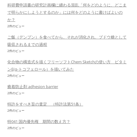
科研費申請書の研究計画欄に纏わる混乱「何をどのように、どこま
で明らかにしようとするのか」には何をどのように書けばよいの
か？
2件のビュー
ご飯（デンプン）を食べてから、それが消化され、ブドウ糖として
吸収されるまでの過程
2件のビュー
化合物の構造式を描くフリーソフトChem Sketchの使い方 ビタミ
ンE(α-トコフェロール）を描いてみた
2件のビュー
癒着防止剤 adhesion barrier
2件のビュー
特許をすべき旨の査定 （特許法第51条）
2件のビュー
特041 国内優先権 期間の数え方？
2件のビュー