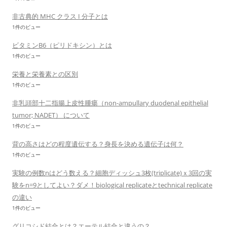
非古典的 MHC クラス I 分子とは
1件のビュー
ビタミンB6（ピリドキシン）とは
1件のビュー
栄養と栄養素との区別
1件のビュー
非乳頭部十二指腸上皮性腫瘍（non-ampullary duodenal epithelial
tumor; NADET） について
1件のビュー
背の高さはどの程度遺伝する？身長を決める遺伝子は何？
1件のビュー
実験の例数nはどう数える？細胞ディッシュ3枚(triplicate)ｘ3回の実
験をn=9としてよい？ダメ！biological replicateとtechnical replicate
の違い
1件のビュー
グリコシド結合とは？エーテル結合と違うの？