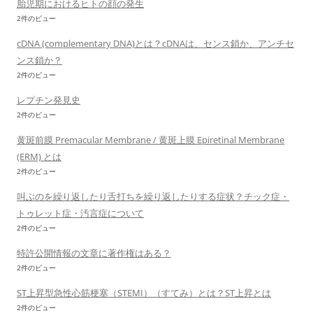
胎児期におけるヒトの顔の発生
2件のビュー
cDNA (complementary DNA)とは？cDNAは、センス鎖か、アンチセ
ンス鎖か？
2件のビュー
レプチン発見史
2件のビュー
黄斑前膜 Premacular Membrane / 黄斑上膜 Epiretinal Membrane
(ERM) とは
2件のビュー
叫ぶのを繰り返したり舌打ちを繰り返したりする症状？チック症・
トゥレット症・汚言症について
2件のビュー
特許公開情報の文章に著作権はある？
2件のビュー
ST上昇型急性心筋梗塞（STEMI）（すてみ）とは？ST上昇とは
2件のビュー