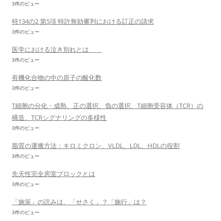
3件のビュー
特134の2 第5項 特許無効審判における訂正の請求
3件のビュー
医学における泣き別れとは
3件のビュー
有機化合物の中の原子の酸化数
3件のビュー
T細胞の分化・成熟、正の選択、負の選択、T細胞受容体（TCR）の
構造、TCRシグナリングの多様性
3件のビュー
脂質の運搬方法：キロミクロン、VLDL、LDL、HDLの役割
3件のビュー
先天性完全房室ブロックとは
3件のビュー
「施策」の読みは、「せさく」？「施行」は？
3件のビュー