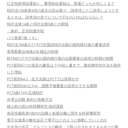
訂正拒絶理由通知と、審理終結通知は、普通どっちが先にくる？
特許法126条第4項の条文の読み取り 請求項ごとに請求しようとす
るときは、請求項の全てについて行わなければならない？
特許法第14条と特許法第9条との関係
「条約」足切回避作戦
パリ条第1条（４）
特許法184条の17 PCT外国語特許出願の国内移行後の審査請求
実用新案法48条の8 補正の特例
特184の17 PCT出願の国内移行後の出願審査の請求の時期の制限
PCT規則67.1の規定の趣旨は？(ii)但し書きで、微生物学的方法を除外
した理由
PCT規則64.3 拡大先願はPCTでは採用せず
PCT規則54の2.1(a) 国際予備審査の請求ができる期間
PCT4条(1)(ii) 広域特許
弁理士試験 条約の攻略方法
婦人科の癌の科研費研究 採択課題
炎症性腸疾患(IBD)の治療と粘膜治癒に関する科研費研究
電子伝達系や酸化反応で電子はどのように移動していくのか
生化学の反応「グルコースの酸化」で取り出されるエネルギーの量