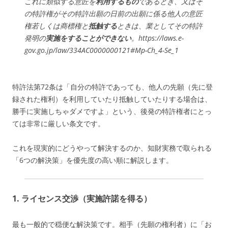
これに類似する意匠を
利用するもの
であるとき、又はそ
の特許権がその特許出願の日前の出願に係る他人の意匠
権若しくは商標権と
抵触する
ときは、業としてその特許
発明の
実施をすることができない
。https://laws.e-
gov.go.jp/law/334AC0000000121#Mp-Ch_4-Se_1
特許法第72条は「自分の特許であっても、他人の先願（先に登
録された権利）を利用していたり抵触していたりする場合は、
勝手に実施しちゃダメですよ」という、後発の特許権者にとっ
ては非常に厳しい条文です。
これを現実的にどうやって解決するのか、知財実務で取られる
「6つの解決策」を優先度の高い順に解説します。
1. ライセンス交渉（実施許諾を得る）
最も一般的で穏便な解決策です。相手（先願の権利者）に「お