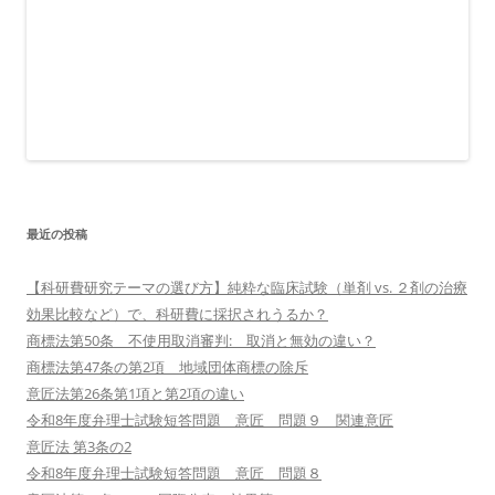
最近の投稿
【科研費研究テーマの選び方】純粋な臨床試験（単剤 vs. ２剤の治療
効果比較など）で、科研費に採択されうるか？
商標法第50条 不使用取消審判: 取消と無効の違い？
商標法第47条の第2項 地域団体商標の除斥
意匠法第26条第1項と第2項の違い
令和8年度弁理士試験短答問題 意匠 問題９ 関連意匠
意匠法 第3条の2
令和8年度弁理士試験短答問題 意匠 問題８