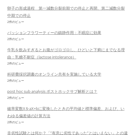
卵子の形成過程 第一減数分裂前期での停止と再開、第二減数分裂
中期での停止
2件のビュー
パッションフラワーティーの鎮静作用：不眠症に効果
2件のビュー
牛乳を飲みすぎるとお腹がゴロゴロし、ひどいと下痢にまでなる理
由：乳糖不耐症（lactose intolerance）
2件のビュー
科研費採択調書のオンライン共有を実施している大学
2件のビュー
post hoc sub analysis ポストホックサブ解析とは？
2件のビュー
確率変数XをaX+bに変換したときの平均値と標準偏差、および、い
わゆる偏差値の計算方法
2件のビュー
非劣性試験とは何か？「”有意に劣性であった”とはいえない」との違