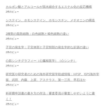
カルボン酸とアルコールが脱水縮合するエステル化の反応機構
2件のビュー
システイン、ホモシステイン、ホモシスチン、メチオニンの構造
2件のビュー
2種類の脂肪細胞：白色細胞と褐色細胞の違い
2件のビュー
子宮の発生学：子宮体部と子宮頸部の発生学的な起源の違い
2件のビュー
心筋シンチグラフィー（心臓核医学）（心シンチ）
2件のビュー
研究医や研究者のための海外研究留学助成情報：HFSP、JSPS海外学
振、武田、内藤、上原、アステラス、第一三共、早石ほか
2件のビュー
科研費申請書の書き方の作法：審査委員が審査しやすいように書
く！
2件のビュー