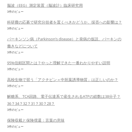
脳波（EEG）測定装置（脳波計）臨床研究用
3件のビュー
科研費の応募で研究分担者を置くべきかどうか、採否への影響は？
3件のビュー
パーキンソン病（Parkinson’s disease）と発病の仮説、パーキンの
働きなどについて
3件のビュー
95%信頼区間とは？やっと理解できた一番わかりやすい説明
3件のビュー
高校生物で習う「アクチビン＝中胚葉誘導物質」は正しいのか？
3件のビュー
解糖系、TCA回路、電子伝達系で産生されるATPの総数は38分子？
36？34？32？31？30？28？
3件のビュー
保険収載と保険償還：言葉の意味
3件のビュー