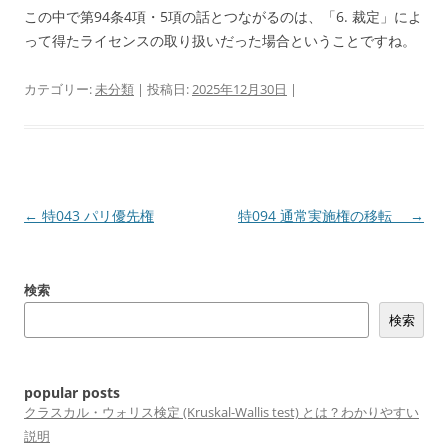
この中で第94条4項・5項の話とつながるのは、「6. 裁定」によ
って得たライセンスの取り扱いだった場合ということですね。
カテゴリー:
未分類
| 投稿日:
2025年12月30日
|
投
←
特043 パリ優先権
特094 通常実施権の移転
→
稿
ナ
検索
ビ
検索
ゲ
ー
シ
popular posts
ョ
クラスカル・ウォリス検定 (Kruskal-Wallis test) とは？わかりやすい
説明
ン