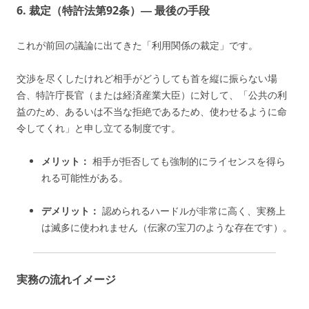
6. 裁定（特許法第92条）― 最後の手段
これが前回の議論に出てきた「利用関係の裁定」です。
交渉を尽くしたけれど相手がどうしても首を縦に振らない場
合、特許庁長官（または経済産業大臣）に対して、「公共の利
益のため、あるいは不当な拒絶であるため、使わせるように命
令してくれ」と申し立てる制度です。
メリット：
相手が拒否しても強制的にライセンスを得ら
れる可能性がある。
デメリット：
認められるハードルが非常に高く、実務上
は滅多に使われません（伝家の宝刀のような存在です）。
実務の流れイメージ