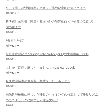
リスク比（相対危険率）とオッズ比の決定的な違いとは？
1件のビュー
科研費計画調書「関連する国内外の研究動向と本研究の位置づけ」
欄の書き方
1件のビュー
F分布とF検定
1件のビュー
前帯状皮質anterior cingulate cortex (ACC)の生理機能、役割
1件のビュー
はしか（麻疹；麻しん；ましん；measles; rubeola)
1件のビュー
科研費申請書の書き方：業績をアピールせよ！
1件のビュー
画像処理技術に基づいた呼吸のタイミングの検出および呼吸リズム
のモニタリングに関する研究論文など
1件のビュー