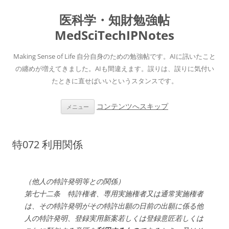
医科学・知財勉強帖
MedSciTechIPNotes
Making Sense of Life 自分自身のための勉強帖です。AIに訊いたこと
の纏めが増えてきました。AIも間違えます。誤りは、誤りに気付い
たときに直せばいいというスタンスです。
コンテンツへスキップ
メニュー
特072 利用関係
（他人の特許発明等との関係）
第七十二条 特許権者、専用実施権者又は通常実施権者
は、その特許発明がその特許出願の日前の出願に係る他
人の特許発明、登録実用新案若しくは登録意匠若しくは