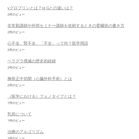
γグロブリンとは？Ig Gとの違いは？
2件のビュー
非常勤講師や外部セミナー講師を依頼するときの委嘱状の書き方
2件のビュー
心不全、腎不全、「不全」って何？医学用語
2件のビュー
ペラグラ撲滅の歴史的経緯
2件のビュー
胸骨正中切開（心臓外科手術）とは
2件のビュー
（医学における）フェノタイプとは？
1件のビュー
乳癌について
1件のビュー
治療のアルゴリズム
1件のビュー