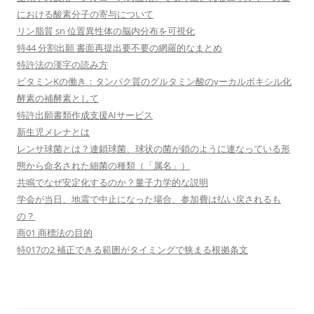
における酸素分子の寄与について
リン脂質 sn 位置異性体の脳内分布を可視化
特44 分割出願 書面再提出要不要の網羅的なまとめ
特許法の漢字の読み方
ビタミンKの働き：タンパク質のグルタミン酸のγーカルボキシル化
酵素の補酵素として
特許出願書類作成支援AIサービス
新生児メレナとは
レンサ球菌とは？連鎖球菌、球状の菌が鎖のように連なっている形
態から命名された細菌の種類（「属名」）
共鳴でなぜ安定化するのか？量子力学的な説明
学会が当日、地震で中止になった場合、参加費は払い戻されるも
の？
商01 商標法の目的
特017の2 補正できる範囲がタイミングで狭まる根拠条文