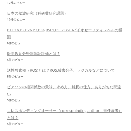
12件のビュー
日本の脳波研究（科研費研究課題）
12件のビュー
P1,P1A,P2,P2A,P3,P3A,BSL1,BSL2,BSL3バイオセーフティレベルの種
類
6件のビュー
医学教育分野別認証評価とは？
5件のビュー
活性酸素種（ROS)とは？ROS,酸素分子、ラジカルなどについて
5件のビュー
ピアソンの相関係数の意味、求め方、解釈の仕方、ありがちな間違
い
5件のビュー
コレスポンディングオーサー（correspoinding author、責任著者）
とは？
5件のビュー