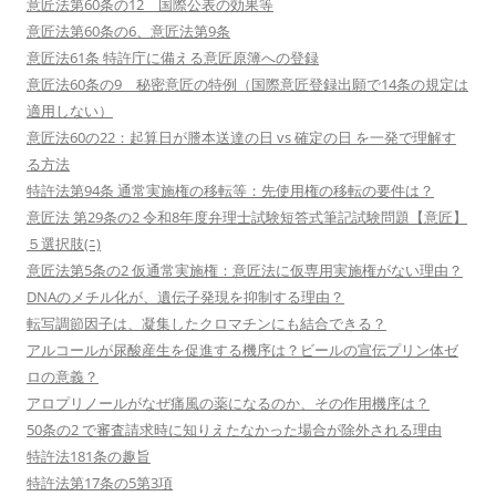
意匠法第60条の12 国際公表の効果等
意匠法第60条の6、意匠法第9条
意匠法61条 特許庁に備える意匠原簿への登録
意匠法60条の9 秘密意匠の特例（国際意匠登録出願で14条の規定は
適用しない）
意匠法60の22：起算日が謄本送達の日 vs 確定の日 を一発で理解す
る方法
特許法第94条 通常実施権の移転等：先使用権の移転の要件は？
意匠法 第29条の2 令和8年度弁理士試験短答式筆記試験問題【意匠】
５選択肢(ﾆ)
意匠法第5条の2 仮通常実施権：意匠法に仮専用実施権がない理由？
DNAのメチル化が、遺伝子発現を抑制する理由？
転写調節因子は、凝集したクロマチンにも結合できる？
アルコールが尿酸産生を促進する機序は？ビールの宣伝プリン体ゼ
ロの意義？
アロプリノールがなぜ痛風の薬になるのか、その作用機序は？
50条の2 で審査請求時に知りえたなかった場合が除外される理由
特許法181条の趣旨
特許法第17条の5第3項