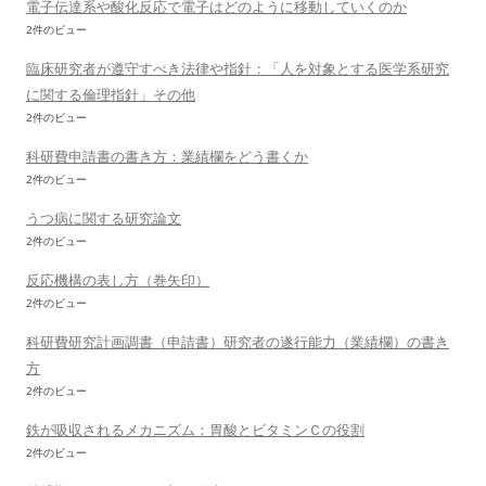
電子伝達系や酸化反応で電子はどのように移動していくのか
2件のビュー
臨床研究者が遵守すべき法律や指針：「人を対象とする医学系研究
に関する倫理指針」その他
2件のビュー
科研費申請書の書き方：業績欄をどう書くか
2件のビュー
うつ病に関する研究論文
2件のビュー
反応機構の表し方（巻矢印）
2件のビュー
科研費研究計画調書（申請書）研究者の遂行能力（業績欄）の書き
方
2件のビュー
鉄が吸収されるメカニズム：胃酸とビタミンＣの役割
2件のビュー