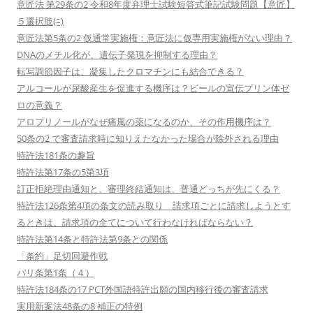
意匠法 第29条の2 令和8年度弁理士試験短答式筆記試験問題【意匠】
５選択肢(ﾆ)
意匠法第5条の2 仮通常実施権：意匠法に仮専用実施権がない理由？
DNAのメチル化が、遺伝子発現を抑制する理由？
転写調節因子は、凝集したクロマチンにも結合できる？
アルコールが尿酸産生を促進する機序は？ビールの宣伝プリン体ゼ
ロの意義？
アロプリノールがなぜ痛風の薬になるのか、その作用機序は？
50条の2 で審査請求時に知りえたなかった場合が除外される理由
特許法181条の趣旨
特許法第17条の5第3項
訂正拒絶理由通知と、審理終結通知は、普通どっちが先にくる？
特許法126条第4項の条文の読み取り 請求項ごとに請求しようとす
るときは、請求項の全てについて行わなければならない？
特許法第14条と特許法第9条との関係
「条約」足切回避作戦
パリ条第1条（４）
特許法184条の17 PCT外国語特許出願の国内移行後の審査請求
実用新案法48条の8 補正の特例