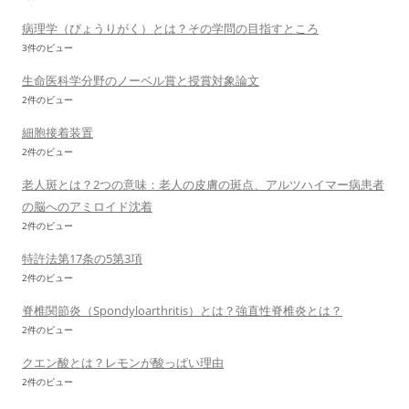
病理学（びょうりがく）とは？その学問の目指すところ
3件のビュー
生命医科学分野のノーベル賞と授賞対象論文
2件のビュー
細胞接着装置
2件のビュー
老人斑とは？2つの意味：老人の皮膚の斑点、アルツハイマー病患者
の脳へのアミロイド沈着
2件のビュー
特許法第17条の5第3項
2件のビュー
脊椎関節炎（Spondyloarthritis）とは？強直性脊椎炎とは？
2件のビュー
クエン酸とは？レモンが酸っぱい理由
2件のビュー