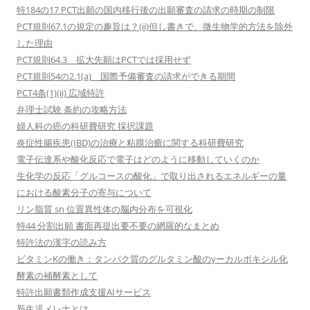
特184の17 PCT出願の国内移行後の出願審査の請求の時期の制限
PCT規則67.1の規定の趣旨は？(ii)但し書きで、微生物学的方法を除外
した理由
PCT規則64.3 拡大先願はPCTでは採用せず
PCT規則54の2.1(a) 国際予備審査の請求ができる期間
PCT4条(1)(ii) 広域特許
弁理士試験 条約の攻略方法
婦人科の癌の科研費研究 採択課題
炎症性腸疾患(IBD)の治療と粘膜治癒に関する科研費研究
電子伝達系や酸化反応で電子はどのように移動していくのか
生化学の反応「グルコースの酸化」で取り出されるエネルギーの量
における酸素分子の寄与について
リン脂質 sn 位置異性体の脳内分布を可視化
特44 分割出願 書面再提出要不要の網羅的なまとめ
特許法の漢字の読み方
ビタミンKの働き：タンパク質のグルタミン酸のγーカルボキシル化
酵素の補酵素として
特許出願書類作成支援AIサービス
新生児メレナとは