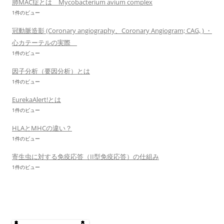
肺MAC症とは Mycobacterium avium complex
1件のビュー
冠動脈造影 (Coronary angiography、Coronary Angiogram; CAG, ) ・
心カテーテルの実際
1件のビュー
因子分析（要因分析）とは
1件のビュー
EurekaAlert!とは
1件のビュー
HLAとMHCの違い？
1件のビュー
寄生虫に対する免疫応答（II型免疫応答）の仕組み
1件のビュー