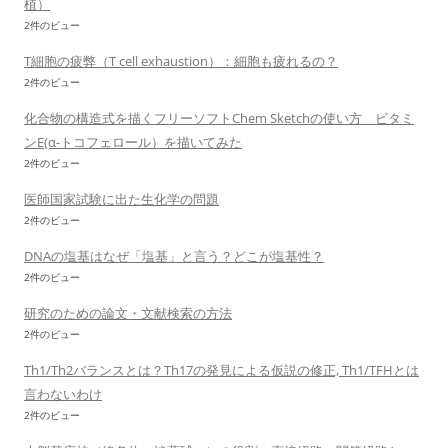
植）
2件のビュー
T細胞の疲弊（T cell exhaustion）：細胞も疲れるの？
2件のビュー
化合物の構造式を描くフリーソフトChem Sketchの使い方 ビタミ
ンE(α-トコフェロール）を描いてみた
2件のビュー
医師国家試験に出た生化学の問題
2件のビュー
DNAの塩基はなぜ「塩基」と言う？どこが塩基性？
2件のビュー
研究のための論文・文献検索の方法
2件のビュー
Th1/Th2バランスとは？Th17の発見による仮説の修正, Th1/TFHとは
言わないわけ
2件のビュー