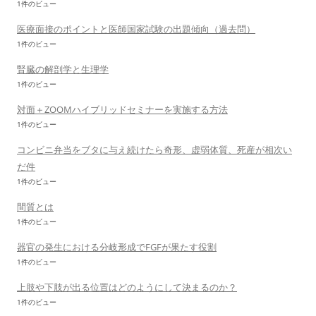
1件のビュー
医療面接のポイントと医師国家試験の出題傾向（過去問）
1件のビュー
腎臓の解剖学と生理学
1件のビュー
対面＋ZOOMハイブリッドセミナーを実施する方法
1件のビュー
コンビニ弁当をブタに与え続けたら奇形、虚弱体質、死産が相次い
だ件
1件のビュー
間質とは
1件のビュー
器官の発生における分岐形成でFGFが果たす役割
1件のビュー
上肢や下肢が出る位置はどのようにして決まるのか？
1件のビュー