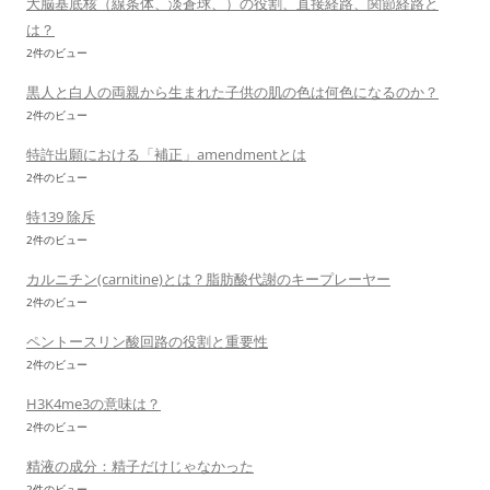
大脳基底核（線条体、淡蒼球、）の役割、直接経路、関節経路と
は？
2件のビュー
黒人と白人の両親から生まれた子供の肌の色は何色になるのか？
2件のビュー
特許出願における「補正」amendmentとは
2件のビュー
特139 除斥
2件のビュー
カルニチン(carnitine)とは？脂肪酸代謝のキープレーヤー
2件のビュー
ペントースリン酸回路の役割と重要性
2件のビュー
H3K4me3の意味は？
2件のビュー
精液の成分：精子だけじゃなかった
2件のビュー