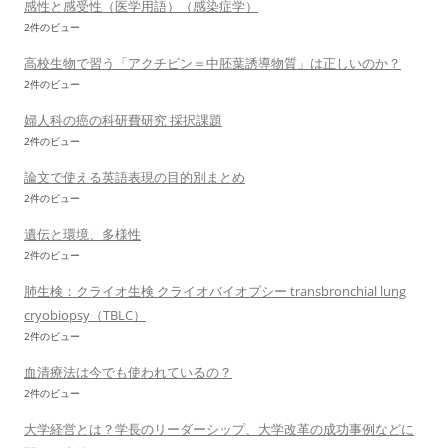
感性と感受性（医学用語）（感染症学）
2件のビュー
高校生物で習う「アクチビン＝中胚葉誘導物質」は正しいのか？
2件のビュー
婦人科の癌の科研費研究 採択課題
2件のビュー
論文で使える英語表現の目的別まとめ
2件のビュー
遺伝と環境、多様性
2件のビュー
肺生検：クライオ生検 クライオバイオプシー transbronchial lung
cryobiopsy（TBLC）
2件のビュー
血清療法は今でも使われているの？
2件のビュー
大学経営とは？学長のリーダーシップ、大学改革の成功事例などに