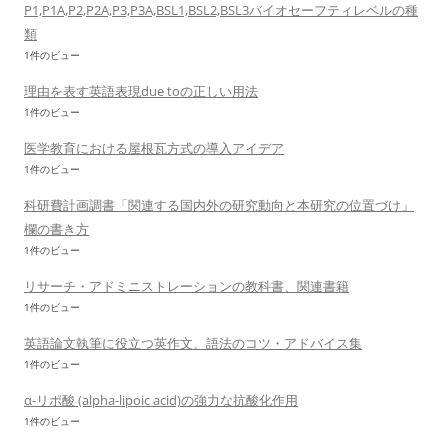
P1,P1A,P2,P2A,P3,P3A,BSL1,BSL2,BSL3バイオセーフティレベルの種
類
1件のビュー
理由を表す英語表現due toの正しい用法
1件のビュー
医学教育における屋根瓦方式の導入アイデア
1件のビュー
科研費計画調書「関連する国内外の研究動向と本研究の位置づけ」
欄の書き方
1件のビュー
リサーチ・アドミニストレーションの教科書、関連書籍
1件のビュー
英語論文執筆に役立つ英作文、語法のコツ・アドバイス集
1件のビュー
α-リポ酸 (alpha-lipoic acid)の強力な抗酸化作用
1件のビュー