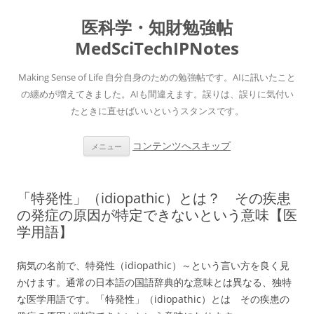
医科学・知財勉強帖
MedSciTechIPNotes
Making Sense of Life 自分自身のための勉強帖です。AIに訊いたこと
の纏めが増えてきました。AIも間違えます。誤りは、誤りに気付い
たときに直せばいいというスタンスです。
コンテンツへスキップ
メニュー
「特発性」（idiopathic）とは？ その疾患
の発症の原因が特定できないという意味【医
学用語】
病気の名前で、特発性（idiopathic）～という言い方を良く見
かけます。通常の日本語の国語辞典的な意味とは異なる、独特
な医学用語です。「特発性」（idiopathic）とは その疾患の