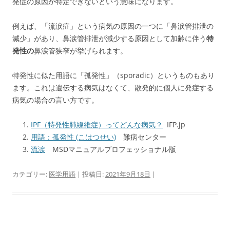
発症の原因が特定できないという意味になります。
例えば、「流涙症」という病気の原因の一つに「鼻涙管排泄の
減少」があり、鼻涙管排泄が減少する原因として加齢に伴う
特
発性の
鼻涙管狭窄が挙げられます。
特発性に似た用語に「孤発性」（sporadic）というものもあり
ます。これは遺伝する病気はなくて、散発的に個人に発症する
病気の場合の言い方です。
IPF（特発性肺線維症）ってどんな病気？
IFP.jp
用語：孤発性 (こはつせい)
難病センター
流涙
MSDマニュアルプロフェッショナル版
カテゴリー:
医学用語
| 投稿日:
2021年9月18日
|