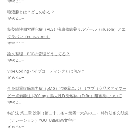
1件のビュー
唾液腺とは？どこのある？
1件のビュー
筋萎縮性側索硬化症（ALS）疾患修飾薬リルゾール（riluzole）とエ
ダラボン（edaravone）
1件のビュー
論文整理、PDFの管理どうしてる？
1件のビュー
Vibe Coding バイブコーディングとは何か？
1件のビュー
全身型重症筋無力症（gMG）治療薬ニポカリマブ（商品名アイマー
ビー点滴静注1,200mg）胎児性Fc受容体（FcRn）阻害薬について
1件のビュー
特許法 第二章 総則（第二十九条～第四十六条の二） 特許法条文朗読
（ナレーション）YOUTUBE動画文字付
1件のビュー