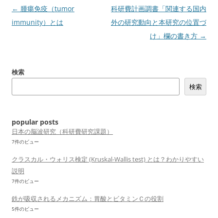
投
←
腫瘍免疫（tumor
科研費計画調書「関連する国内
稿
immunity）とは
外の研究動向と本研究の位置づ
ナ
け」欄の書き方
→
ビ
ゲ
検索
ー
検索
シ
ョ
ン
popular posts
日本の脳波研究（科研費研究課題）
7件のビュー
クラスカル・ウォリス検定 (Kruskal-Wallis test) とは？わかりやすい
説明
7件のビュー
鉄が吸収されるメカニズム：胃酸とビタミンＣの役割
5件のビュー