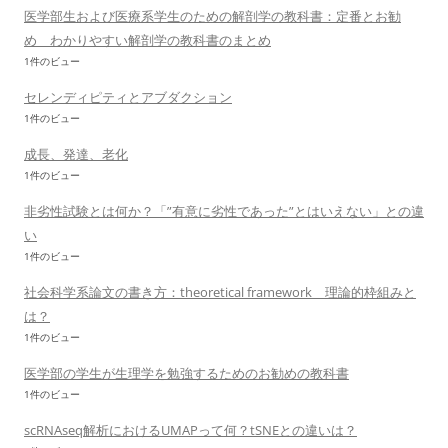
医学部生および医療系学生のための解剖学の教科書：定番とお勧
め わかりやすい解剖学の教科書のまとめ
1件のビュー
セレンディピティとアブダクション
1件のビュー
成長、発達、老化
1件のビュー
非劣性試験とは何か？「”有意に劣性であった”とはいえない」との違
い
1件のビュー
社会科学系論文の書き方：theoretical framework 理論的枠組みと
は？
1件のビュー
医学部の学生が生理学を勉強するためのお勧めの教科書
1件のビュー
scRNAseq解析におけるUMAPって何？tSNEとの違いは？