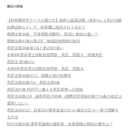
最近の投稿
【科研費研究テーマの選び方】純粋な臨床試験（単剤 vs. ２剤の治療
効果比較など）で、科研費に採択されうるか？
商標法第50条 不使用取消審判: 取消と無効の違い？
商標法第47条の第2項 地域団体商標の除斥
意匠法第26条第1項と第2項の違い
令和8年度弁理士試験短答問題 意匠 問題９ 関連意匠
意匠法 第3条の2
令和8年度弁理士試験短答問題 意匠 問題８
意匠法第60条の12 国際公表の効果等
意匠法第60条の6、意匠法第9条
意匠法61条 特許庁に備える意匠原簿への登録
意匠法60条の9 秘密意匠の特例（国際意匠登録出願で14条の規定は
適用しない）
意匠法60の22：起算日が謄本送達の日 vs 確定の日 を一発で理解す
る方法
特許法第94条 通常実施権の移転等：先使用権の移転の要件は？