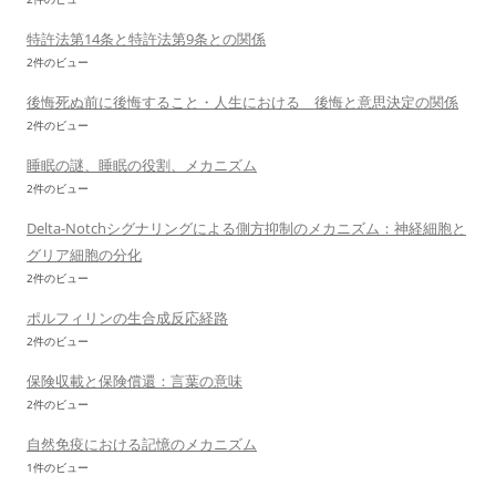
特許法第14条と特許法第9条との関係
2件のビュー
後悔死ぬ前に後悔すること・人生における 後悔と意思決定の関係
2件のビュー
睡眠の謎、睡眠の役割、メカニズム
2件のビュー
Delta-Notchシグナリングによる側方抑制のメカニズム：神経細胞と
グリア細胞の分化
2件のビュー
ポルフィリンの生合成反応経路
2件のビュー
保険収載と保険償還：言葉の意味
2件のビュー
自然免疫における記憶のメカニズム
1件のビュー