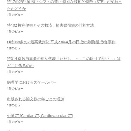
特17の2第4項 補正シフトの禁止 特別な技術的特徴（STF）が変わっ
たかどうか
1件のビュー
特102 権利侵害とその救済：損害賠償額の計算方法
1件のビュー
Q特068条の2 最高裁判決 平成23年4月28日 放出制御組成物 事件
1件のビュー
特014 複数当事者の相互代表「ただし、～、この限りでない。」は
どこに係るのか
1件のビュー
病理学におけるスケールバー
1件のビュー
出版される論文数の年ごとの増加
1件のビュー
心臓CT (Cardiac CT, Cardiovascular CT)
1件のビュー