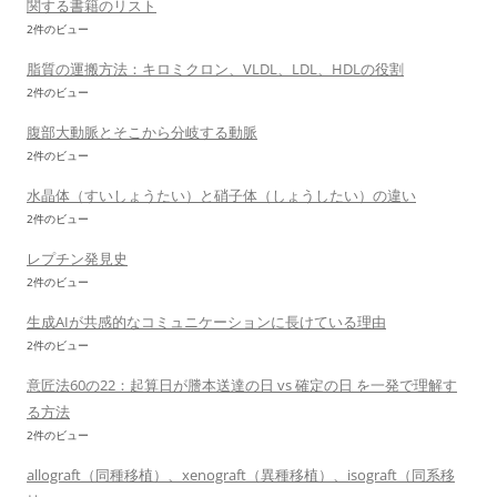
関する書籍のリスト
2件のビュー
脂質の運搬方法：キロミクロン、VLDL、LDL、HDLの役割
2件のビュー
腹部大動脈とそこから分岐する動脈
2件のビュー
水晶体（すいしょうたい）と硝子体（しょうしたい）の違い
2件のビュー
レプチン発見史
2件のビュー
生成AIが共感的なコミュニケーションに長けている理由
2件のビュー
意匠法60の22：起算日が謄本送達の日 vs 確定の日 を一発で理解す
る方法
2件のビュー
allograft（同種移植）、xenograft（異種移植）、isograft（同系移