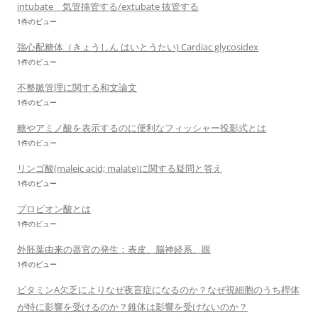
intubate 気管挿管する/extubate 抜管する
1件のビュー
強心配糖体（きょうしん はいとうたい) Cardiac glycosidex
1件のビュー
不整脈管理に関する和文論文
1件のビュー
糖やアミノ酸を表示するのに便利なフィッシャー投影式とは
1件のビュー
リンゴ酸(maleic acid; malate)に関する疑問と答え
1件のビュー
プロピオン酸とは
1件のビュー
外胚葉由来の器官の発生：表皮、脳神経系、眼
1件のビュー
ビタミンA欠乏によりなぜ夜盲症になるのか？なぜ視細胞のうち桿体
が特に影響を受けるのか？錐体は影響を受けないのか？