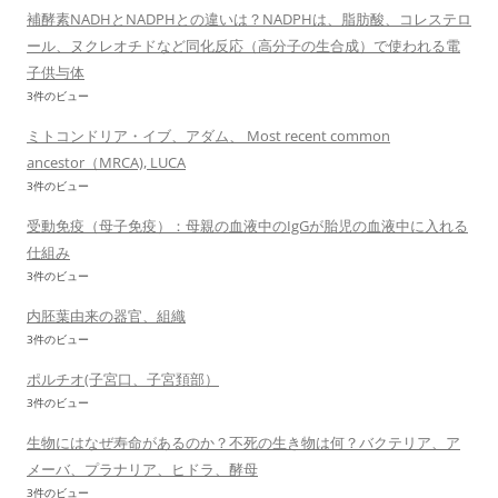
補酵素NADHとNADPHとの違いは？NADPHは、脂肪酸、コレステロ
ール、ヌクレオチドなど同化反応（高分子の生合成）で使われる電
子供与体
3件のビュー
ミトコンドリア・イブ、アダム、 Most recent common
ancestor（MRCA), LUCA
3件のビュー
受動免疫（母子免疫）：母親の血液中のIgGが胎児の血液中に入れる
仕組み
3件のビュー
内胚葉由来の器官、組織
3件のビュー
ポルチオ(子宮口、子宮頚部）
3件のビュー
生物にはなぜ寿命があるのか？不死の生き物は何？バクテリア、ア
メーバ、プラナリア、ヒドラ、酵母
3件のビュー