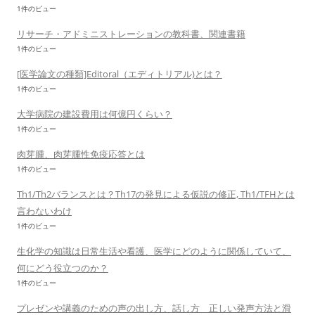
1件のビュー
リサーチ・アドミニストレーションの教科書、関連書籍
1件のビュー
[医学論文の種類]Editoral（エディトリアル)とは？
1件のビュー
大学病院の建設費用は何億円くらい？
1件のビュー
肉芽腫、肉芽腫性免疫応答とは
1件のビュー
Th1/Th2バランスとは？Th17の発見による仮説の修正, Th1/TFHとは
言わないわけ
1件のビュー
生化学の知識は日常生活や看護、医学にどのように関係していて、
何にどう役立つのか？
1件のビュー
プレゼンや講義のための声の出し方、話し方 正しい発声方法と滑