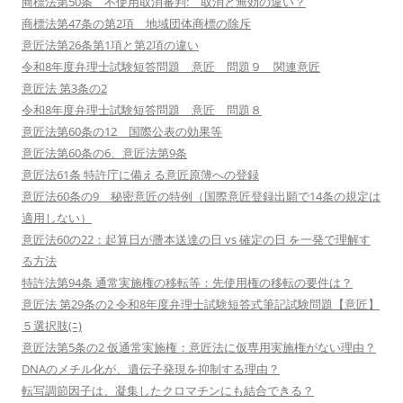
商標法第50条 不使用取消審判: 取消と無効の違い？
商標法第47条の第2項 地域団体商標の除斥
意匠法第26条第1項と第2項の違い
令和8年度弁理士試験短答問題 意匠 問題９ 関連意匠
意匠法 第3条の2
令和8年度弁理士試験短答問題 意匠 問題８
意匠法第60条の12 国際公表の効果等
意匠法第60条の6、意匠法第9条
意匠法61条 特許庁に備える意匠原簿への登録
意匠法60条の9 秘密意匠の特例（国際意匠登録出願で14条の規定は
適用しない）
意匠法60の22：起算日が謄本送達の日 vs 確定の日 を一発で理解す
る方法
特許法第94条 通常実施権の移転等：先使用権の移転の要件は？
意匠法 第29条の2 令和8年度弁理士試験短答式筆記試験問題【意匠】
５選択肢(ﾆ)
意匠法第5条の2 仮通常実施権：意匠法に仮専用実施権がない理由？
DNAのメチル化が、遺伝子発現を抑制する理由？
転写調節因子は、凝集したクロマチンにも結合できる？