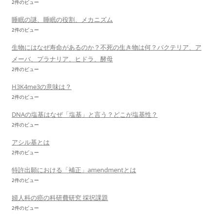
2件のビュー
睡眠の謎、睡眠の役割、メカニズム
2件のビュー
生物にはなぜ寿命があるのか？不死の生き物は何？バクテリア、ア
メーバ、プラナリア、ヒドラ、酵母
2件のビュー
H3K4me3の意味は？
2件のビュー
DNAの塩基はなぜ「塩基」と言う？どこが塩基性？
2件のビュー
アシル基とは
2件のビュー
特許出願における「補正」amendmentとは
2件のビュー
婦人科の癌の科研費研究 採択課題
2件のビュー