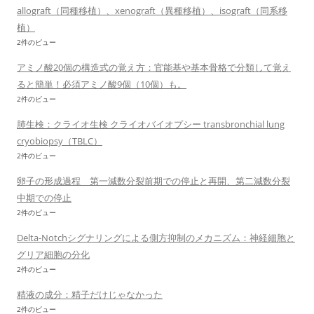
allograft（同種移植）、xenograft（異種移植）、isograft（同系移
植）
2件のビュー
アミノ酸20個の構造式の覚え方：官能基や基本骨格で分類して覚え
ると簡単！必須アミノ酸9個（10個）も。
2件のビュー
肺生検：クライオ生検 クライオバイオプシー transbronchial lung
cryobiopsy（TBLC）
2件のビュー
卵子の形成過程 第一減数分裂前期での停止と再開、第二減数分裂
中期での停止
2件のビュー
Delta-Notchシグナリングによる側方抑制のメカニズム：神経細胞と
グリア細胞の分化
2件のビュー
精液の成分：精子だけじゃなかった
2件のビュー