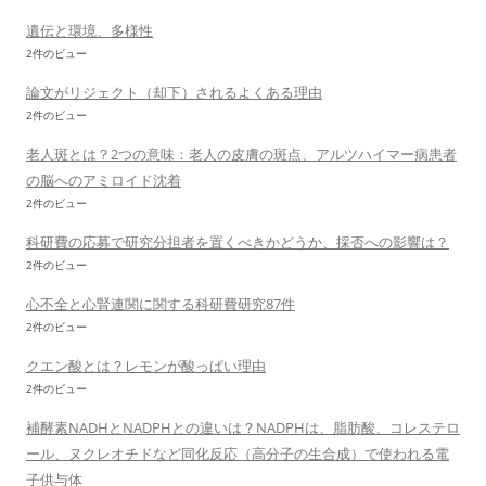
遺伝と環境、多様性
2件のビュー
論文がリジェクト（却下）されるよくある理由
2件のビュー
老人斑とは？2つの意味：老人の皮膚の斑点、アルツハイマー病患者
の脳へのアミロイド沈着
2件のビュー
科研費の応募で研究分担者を置くべきかどうか、採否への影響は？
2件のビュー
心不全と心腎連関に関する科研費研究87件
2件のビュー
クエン酸とは？レモンが酸っぱい理由
2件のビュー
補酵素NADHとNADPHとの違いは？NADPHは、脂肪酸、コレステロ
ール、ヌクレオチドなど同化反応（高分子の生合成）で使われる電
子供与体