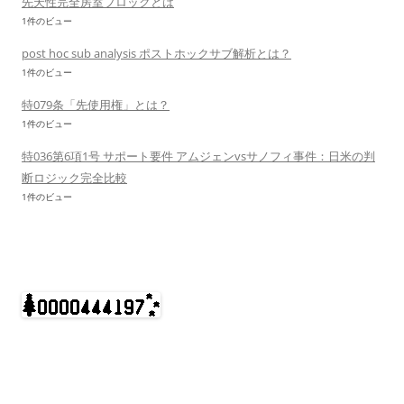
先天性完全房室ブロックとは
1件のビュー
post hoc sub analysis ポストホックサブ解析とは？
1件のビュー
特079条「先使用権」とは？
1件のビュー
特036第6項1号 サポート要件 アムジェンvsサノフィ事件：日米の判
断ロジック完全比較
1件のビュー