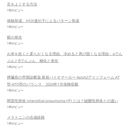
舌をよくする方法
1件のビュー
体軸形成、HOX遺伝子によるパターン形成
1件のビュー
眼の発生
1件のビュー
お米を炊くと柔らかくなる理由、冷めると再び固くなる理由：αでん
ぷんとβでんぷん、糊化と老化
1件のビュー
膵臓癌の早期診断薬 新規バイオマーカー ApoA2アイソフォーム AT
型-ATQ型のバランス 2024年1月保険収載
1件のビュー
間質性肺炎 Interstitial pneumonia (IP) とは？細菌性肺炎との違い
1件のビュー
メラトニンの合成経路
1件のビュー