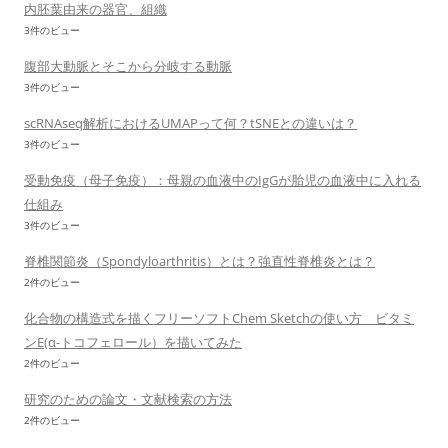
内胚葉由来の器官、組織
3件のビュー
腹部大動脈とそこから分岐する動脈
3件のビュー
scRNAseq解析におけるUMAPって何？tSNEとの違いは？
3件のビュー
受動免疫（母子免疫）：母親の血液中のIgGが胎児の血液中に入れる
仕組み
3件のビュー
脊椎関節炎（Spondyloarthritis）とは？強直性脊椎炎とは？
2件のビュー
化合物の構造式を描くフリーソフトChem Sketchの使い方 ビタミ
ンE(α-トコフェロール）を描いてみた
2件のビュー
研究のための論文・文献検索の方法
2件のビュー