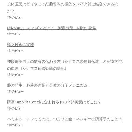
抗体医薬はどうやって細胞質内の標的タンパク質に結合できるの
か？
1件のビュー
chiasama キアズマとは？ 減数分裂 細胞生物学
1件のビュー
論文検索の実際
1件のビュー
神経細胞同士の情報の伝わり方（シナプスの情報伝達）と記憶学習
の原理（シナプス伝達効率の変化）
1件のビュー
肺の発生 肺芽の伸長と分岐の分子メカニズム
1件のビュー
臍帯 umbllical cordに含まれるもの？卵黄嚢はどこに？
1件のビュー
ハミルトニアンってのは、つまりは全エネルギーの演算子のこと？
1件のビュー