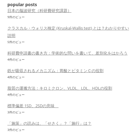
ョ
popular posts
ン
日本の脳波研究（科研費研究課題）
9件のビュー
クラスカル・ウォリス検定 (Kruskal-Wallis test) とは？わかりやすい
説明
5件のビュー
科研費申請書の書き方：学術的な問いを書いて、差別化をはかろう
4件のビュー
鉄が吸収されるメカニズム：胃酸とビタミンＣの役割
4件のビュー
脂質の運搬方法：キロミクロン、VLDL、LDL、HDLの役割
4件のビュー
標準偏差 1SD、2SDの意味
3件のビュー
「施策」の読みは、「せさく」？「施行」は？
3件のビュー