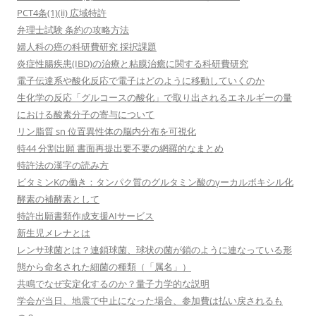
PCT4条(1)(ii) 広域特許
弁理士試験 条約の攻略方法
婦人科の癌の科研費研究 採択課題
炎症性腸疾患(IBD)の治療と粘膜治癒に関する科研費研究
電子伝達系や酸化反応で電子はどのように移動していくのか
生化学の反応「グルコースの酸化」で取り出されるエネルギーの量
における酸素分子の寄与について
リン脂質 sn 位置異性体の脳内分布を可視化
特44 分割出願 書面再提出要不要の網羅的なまとめ
特許法の漢字の読み方
ビタミンKの働き：タンパク質のグルタミン酸のγーカルボキシル化
酵素の補酵素として
特許出願書類作成支援AIサービス
新生児メレナとは
レンサ球菌とは？連鎖球菌、球状の菌が鎖のように連なっている形
態から命名された細菌の種類（「属名」）
共鳴でなぜ安定化するのか？量子力学的な説明
学会が当日、地震で中止になった場合、参加費は払い戻されるも