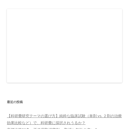
最近の投稿
【科研費研究テーマの選び方】純粋な臨床試験（単剤 vs. ２剤の治療
効果比較など）で、科研費に採択されうるか？