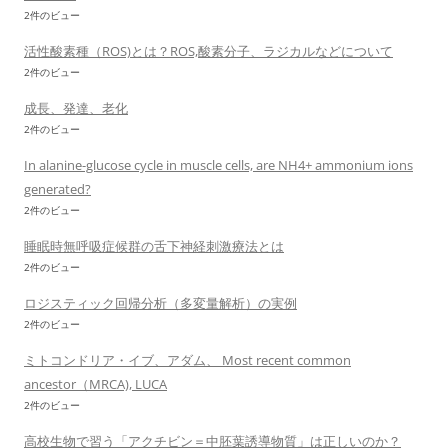
2件のビュー
活性酸素種（ROS)とは？ROS,酸素分子、ラジカルなどについて
2件のビュー
成長、発達、老化
2件のビュー
In alanine-glucose cycle in muscle cells, are NH4+ ammonium ions
generated?
2件のビュー
睡眠時無呼吸症候群の舌下神経刺激療法とは
2件のビュー
ロジスティック回帰分析（多変量解析）の実例
2件のビュー
ミトコンドリア・イブ、アダム、 Most recent common
ancestor（MRCA), LUCA
2件のビュー
高校生物で習う「アクチビン＝中胚葉誘導物質」は正しいのか？