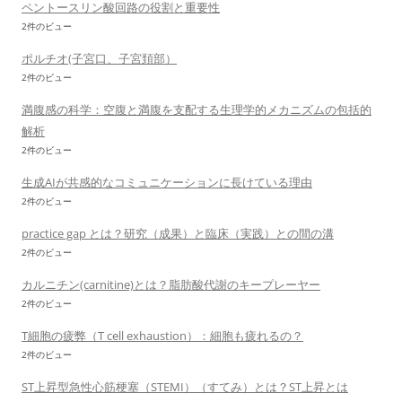
ペントースリン酸回路の役割と重要性
2件のビュー
ポルチオ(子宮口、子宮頚部）
2件のビュー
満腹感の科学：空腹と満腹を支配する生理学的メカニズムの包括的
解析
2件のビュー
生成AIが共感的なコミュニケーションに長けている理由
2件のビュー
practice gap とは？研究（成果）と臨床（実践）との間の溝
2件のビュー
カルニチン(carnitine)とは？脂肪酸代謝のキープレーヤー
2件のビュー
T細胞の疲弊（T cell exhaustion）：細胞も疲れるの？
2件のビュー
ST上昇型急性心筋梗塞（STEMI）（すてみ）とは？ST上昇とは