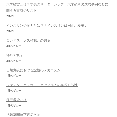
大学経営とは？学長のリーダーシップ、大学改革の成功事例などに
関する書籍のリスト
2件のビュー
インスリンの働きとは？「インスリンは同化ホルモン」
2件のビュー
笑いとストレス軽減との関係
2件のビュー
特139 除斥
2件のビュー
自然免疫における記憶のメカニズム
1件のビュー
ワクチン・パスポートとは？導入の実現可能性
1件のビュー
疾患概念とは
1件のビュー
抗菌薬関連下痢症とは