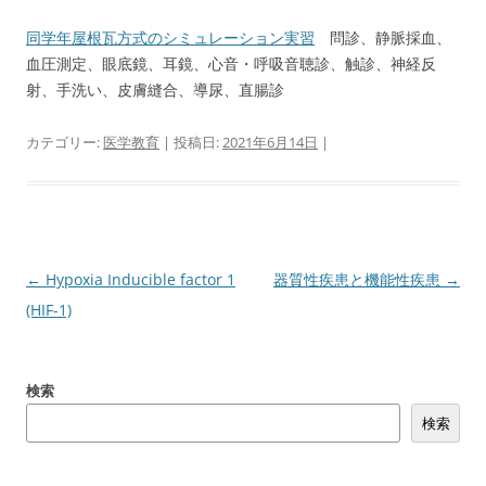
同学年屋根瓦方式のシミュレーション実習
問診、静脈採血、
血圧測定、眼底鏡、耳鏡、心音・呼吸音聴診、触診、神経反
射、手洗い、皮膚縫合、導尿、直腸診
カテゴリー:
医学教育
| 投稿日:
2021年6月14日
|
投
←
Hypoxia Inducible factor 1
器質性疾患と機能性疾患
→
稿
(HIF-1)
ナ
ビ
検索
ゲ
検索
ー
シ