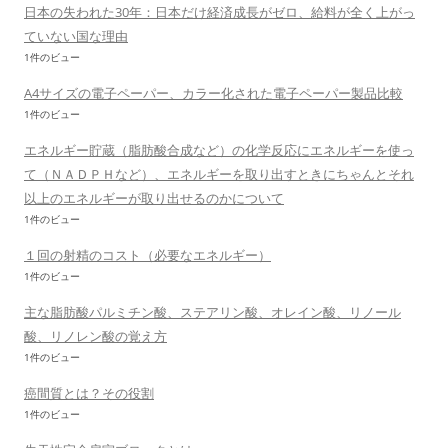
日本の失われた30年：日本だけ経済成長がゼロ、給料が全く上がっ
ていない国な理由
1件のビュー
A4サイズの電子ペーパー、カラー化された電子ペーパー製品比較
1件のビュー
エネルギー貯蔵（脂肪酸合成など）の化学反応にエネルギーを使っ
て（ＮＡＤＰＨなど）、エネルギーを取り出すときにちゃんとそれ
以上のエネルギーが取り出せるのかについて
1件のビュー
１回の射精のコスト（必要なエネルギー）
1件のビュー
主な脂肪酸パルミチン酸、ステアリン酸、オレイン酸、リノール
酸、リノレン酸の覚え方
1件のビュー
癌間質とは？その役割
1件のビュー