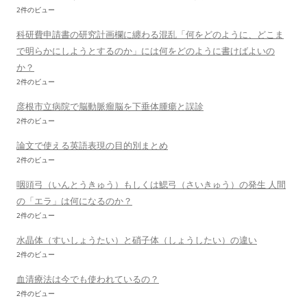
2件のビュー
科研費申請書の研究計画欄に纏わる混乱「何をどのように、どこま
で明らかにしようとするのか」には何をどのように書けばよいの
か？
2件のビュー
彦根市立病院で脳動脈瘤脳を下垂体腫瘍と誤診
2件のビュー
論文で使える英語表現の目的別まとめ
2件のビュー
咽頭弓（いんとうきゅう）もしくは鰓弓（さいきゅう）の発生 人間
の「エラ」は何になるのか？
2件のビュー
水晶体（すいしょうたい）と硝子体（しょうしたい）の違い
2件のビュー
血清療法は今でも使われているの？
2件のビュー