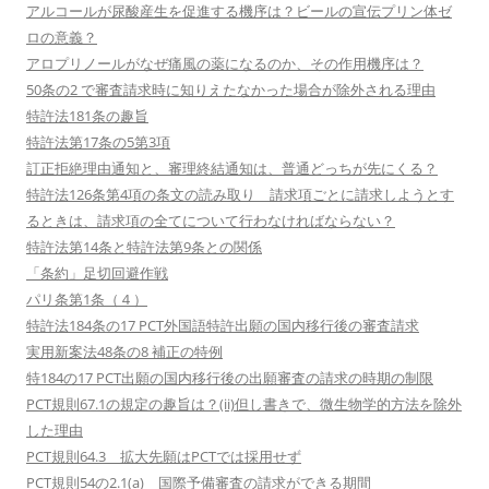
アルコールが尿酸産生を促進する機序は？ビールの宣伝プリン体ゼ
ロの意義？
アロプリノールがなぜ痛風の薬になるのか、その作用機序は？
50条の2 で審査請求時に知りえたなかった場合が除外される理由
特許法181条の趣旨
特許法第17条の5第3項
訂正拒絶理由通知と、審理終結通知は、普通どっちが先にくる？
特許法126条第4項の条文の読み取り 請求項ごとに請求しようとす
るときは、請求項の全てについて行わなければならない？
特許法第14条と特許法第9条との関係
「条約」足切回避作戦
パリ条第1条（４）
特許法184条の17 PCT外国語特許出願の国内移行後の審査請求
実用新案法48条の8 補正の特例
特184の17 PCT出願の国内移行後の出願審査の請求の時期の制限
PCT規則67.1の規定の趣旨は？(ii)但し書きで、微生物学的方法を除外
した理由
PCT規則64.3 拡大先願はPCTでは採用せず
PCT規則54の2.1(a) 国際予備審査の請求ができる期間