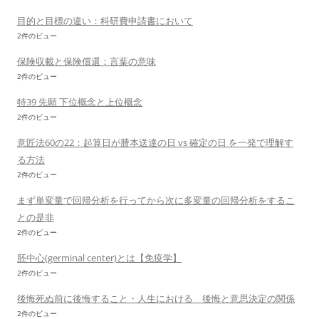
目的と目標の違い：科研費申請書において
2件のビュー
保険収載と保険償還：言葉の意味
2件のビュー
特39 先願 下位概念と上位概念
2件のビュー
意匠法60の22：起算日が謄本送達の日 vs 確定の日 を一発で理解す
る方法
2件のビュー
まず単変量で回帰分析を行ってから次に多変量の回帰分析をするこ
との是非
2件のビュー
胚中心(germinal center)とは【免疫学】
2件のビュー
後悔死ぬ前に後悔すること・人生における 後悔と意思決定の関係
2件のビュー