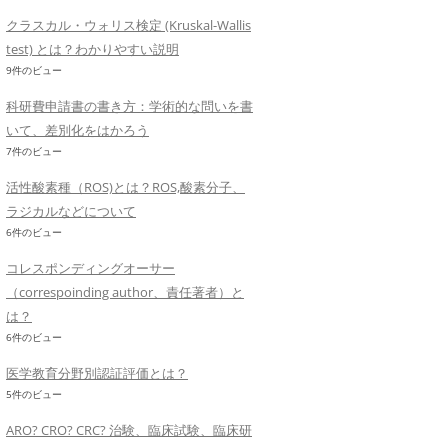
クラスカル・ウォリス検定 (Kruskal-Wallis
test) とは？わかりやすい説明
9件のビュー
科研費申請書の書き方：学術的な問いを書
いて、差別化をはかろう
7件のビュー
活性酸素種（ROS)とは？ROS,酸素分子、
ラジカルなどについて
6件のビュー
コレスポンディングオーサー
（correspoinding author、責任著者）と
は？
6件のビュー
医学教育分野別認証評価とは？
5件のビュー
ARO? CRO? CRC? 治験、臨床試験、臨床研