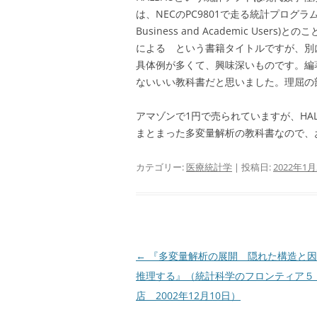
は、NECのPC9801で走る統計プログラムパッケージで
Business and Academic Use
による という書籍タイトルですが、別に
具体例が多くて、興味深いものです。編
ないいい教科書だと思いました。理屈の
アマゾンで1円で売られていますが、HA
まとまった多変量解析の教科書なので、
カテゴリー:
医療統計学
| 投稿日:
2022年1月
投
←
『多変量解析の展開 隠れた構造と因
稿
推理する』（統計科学のフロンティア５
ナ
店 2002年12月10日）
ビ