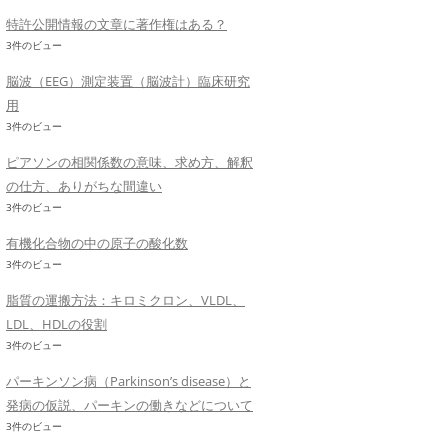
特許公開情報の文章に著作権はある？
3件のビュー
脳波（EEG）測定装置（脳波計）臨床研究
用
3件のビュー
ピアソンの相関係数の意味、求め方、解釈
の仕方、ありがちな間違い
3件のビュー
有機化合物の中の原子の酸化数
3件のビュー
脂質の運搬方法：キロミクロン、VLDL、
LDL、HDLの役割
3件のビュー
パーキンソン病（Parkinson’s disease）と
発病の仮説、パーキンの働きなどについて
3件のビュー