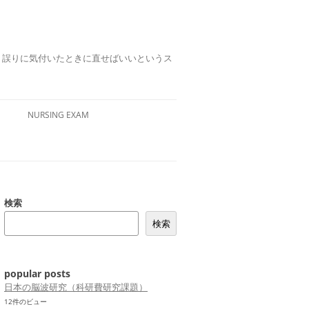
誤りは、誤りに気付いたときに直せばいいというス
NURSING EXAM
検索
検索
popular posts
日本の脳波研究（科研費研究課題）
12件のビュー