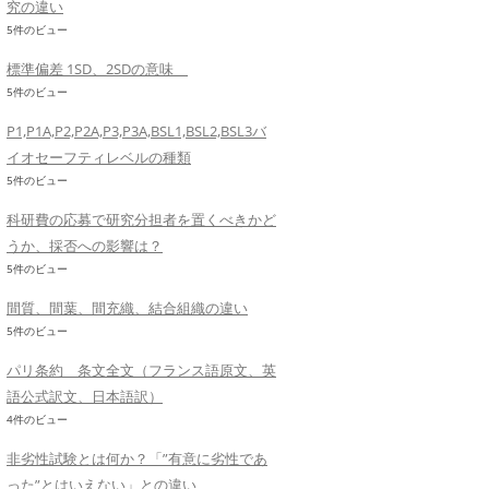
究の違い
5件のビュー
標準偏差 1SD、2SDの意味
5件のビュー
P1,P1A,P2,P2A,P3,P3A,BSL1,BSL2,BSL3バ
イオセーフティレベルの種類
5件のビュー
科研費の応募で研究分担者を置くべきかど
うか、採否への影響は？
5件のビュー
間質、間葉、間充織、結合組織の違い
5件のビュー
パリ条約 条文全文（フランス語原文、英
語公式訳文、日本語訳）
4件のビュー
非劣性試験とは何か？「”有意に劣性であ
った”とはいえない」との違い