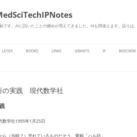
ciTechIPNotes
自身のための勉強帖です。AIに訊いたことの纏めが増えてきました。AIも間違えます。
コ
ン
LATEX
BOOKS
LINKS
GRANTS
IF
BIOCHEM
テ
ン
ツ
へ
ス
キ
ッ
プ
解析の実践 現代数学社
践
数学社1995年1月25日
社から（当時？）売れているものだそう。愛称「ハル坊」