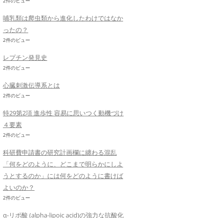
2件のビュー
哺乳類は爬虫類から進化したわけではなか
ったの？
2件のビュー
レプチン発見史
2件のビュー
心臓刺激伝導系とは
2件のビュー
特29第2項 進歩性 容易に思いつく動機づけ
４要素
2件のビュー
科研費申請書の研究計画欄に纏わる混乱
「何をどのように、どこまで明らかにしよ
うとするのか」には何をどのように書けば
よいのか？
2件のビュー
α-リポ酸 (alpha-lipoic acid)の強力な抗酸化