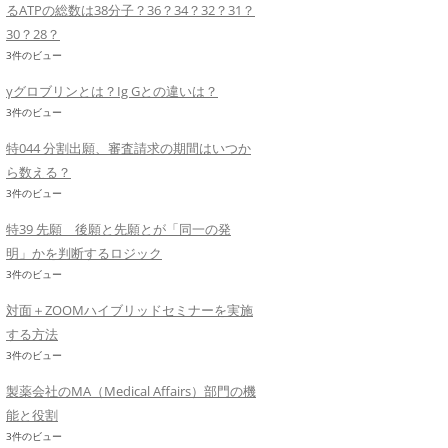
るATPの総数は38分子？36？34？32？31？
30？28？
3件のビュー
γグロブリンとは？Ig Gとの違いは？
3件のビュー
特044 分割出願、審査請求の期間はいつか
ら数える？
3件のビュー
特39 先願 後願と先願とが「同一の発
明」かを判断するロジック
3件のビュー
対面＋ZOOMハイブリッドセミナーを実施
する方法
3件のビュー
製薬会社のMA（Medical Affairs）部門の機
能と役割
3件のビュー