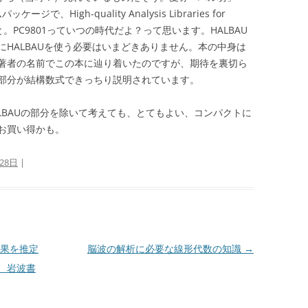
、High-quality Analysis Libraries for
rs)とのこと。PC9801っていつの時代だよ？って思います。HALBAU
HALBAUを使う必要はいまどきありません。本の中身は
著者の名前でこの本に辿り着いたのですが、期待を裏切ら
部分が結構数式できっちり説明されています。
LBAUの部分を除いて考えても、とてもよい、コンパクトに
お買い得かも。
28日
|
果を推定
脳波の解析に必要な線形代数の知識
→
 岩波書