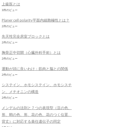
上級医とは
3件のビュー
Planer cell polarity平面内細胞極性とは？
2件のビュー
先天性完全房室ブロックとは
2件のビュー
胸骨正中切開（心臓外科手術）とは
2件のビュー
運動が頭に良いわけ：筋肉と脳との関係
2件のビュー
システイン、ホモシステイン、ホモシスチ
ン、メチオニンの構造
2件のビュー
メンデルの法則と７つの表現型（豆の色、
形、鞘の色、形、花の色、花のつく位置、
背丈）に対応する責任遺伝子の同定