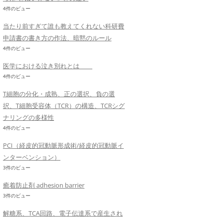
4件のビュー
当たり前すぎて誰も教えてくれない科研費
申請書の書き方の作法、暗黙のルール
4件のビュー
医学における泣き別れとは
4件のビュー
T細胞の分化・成熟、正の選択、負の選
択、T細胞受容体（TCR）の構造、TCRシグ
ナリングの多様性
4件のビュー
PCI（経皮的冠動脈形成術/経皮的冠動脈イ
ンターベンション）
3件のビュー
癒着防止剤 adhesion barrier
3件のビュー
解糖系、TCA回路、電子伝達系で産生され