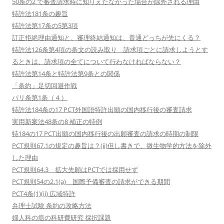
50条の2 で審査請求時に知りえたなかった場合が除外される理由
特許法181条の趣旨
特許法第17条の5第3項
訂正拒絶理由通知と、審理終結通知は、普通どっちが先にくる？
特許法126条第4項の条文の読み取り 請求項ごとに請求しようとす
るときは、請求項の全てについて行わなければならない？
特許法第14条と特許法第9条との関係
「条約」足切回避作戦
パリ条第1条（４）
特許法184条の17 PCT外国語特許出願の国内移行後の審査請求
実用新案法48条の8 補正の特例
特184の17 PCT出願の国内移行後の出願審査の請求の時期の制限
PCT規則67.1の規定の趣旨は？(ii)但し書きで、微生物学的方法を除外
した理由
PCT規則64.3 拡大先願はPCTでは採用せず
PCT規則54の2.1(a) 国際予備審査の請求ができる期間
PCT4条(1)(ii) 広域特許
弁理士試験 条約の攻略方法
婦人科の癌の科研費研究 採択課題