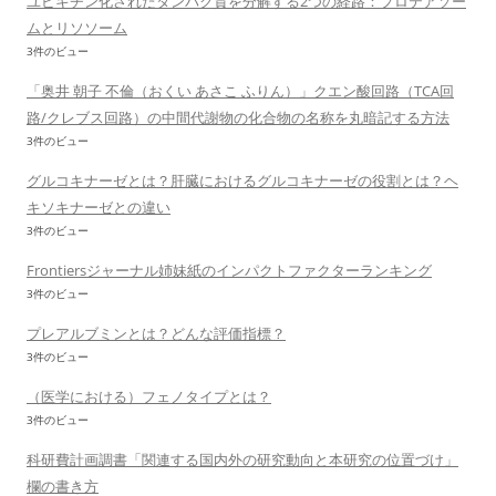
ユビキチン化されたタンパク質を分解する2つの経路：プロテアソー
ムとリソソーム
3件のビュー
「奥井 朝子 不倫（おくい あさこ ふりん）」クエン酸回路（TCA回
路/クレブス回路）の中間代謝物の化合物の名称を丸暗記する方法
3件のビュー
グルコキナーゼとは？肝臓におけるグルコキナーゼの役割とは？ヘ
キソキナーゼとの違い
3件のビュー
Frontiersジャーナル姉妹紙のインパクトファクターランキング
3件のビュー
プレアルブミンとは？どんな評価指標？
3件のビュー
（医学における）フェノタイプとは？
3件のビュー
科研費計画調書「関連する国内外の研究動向と本研究の位置づけ」
欄の書き方