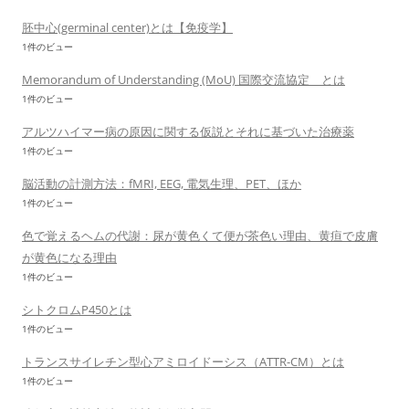
胚中心(germinal center)とは【免疫学】
1件のビュー
Memorandum of Understanding (MoU) 国際交流協定 とは
1件のビュー
アルツハイマー病の原因に関する仮説とそれに基づいた治療薬
1件のビュー
脳活動の計測方法：fMRI, EEG, 電気生理、PET、ほか
1件のビュー
色で覚えるヘムの代謝：尿が黄色くて便が茶色い理由、黄疸で皮膚
が黄色になる理由
1件のビュー
シトクロムP450とは
1件のビュー
トランスサイレチン型心アミロイドーシス（ATTR-CM）とは
1件のビュー