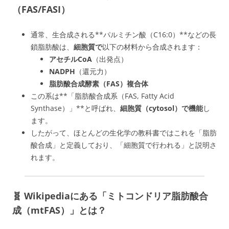
（FAS/FASI）
通常、生合成される**パルミチン酸（C16:0）**などの長
鎖脂肪酸は、
細胞質で
以下の材料から合成されます：
アセチルCoA
（出発点）
NADPH
（還元力）
脂肪酸合成酵素（FAS）複合体
この系は**「脂肪酸合成系（FAS, Fatty Acid
Synthase）」**と呼ばれ、
細胞質（cytosol）で機能
し
ます。
したがって、ほとんどの生化学の教科書ではこれを「脂肪
酸合成」と定義しており、「細胞質で行われる」と説明さ
れます。
🧬 Wikipediaにある「ミトコンドリア脂肪酸合
成（mtFAS）」とは？