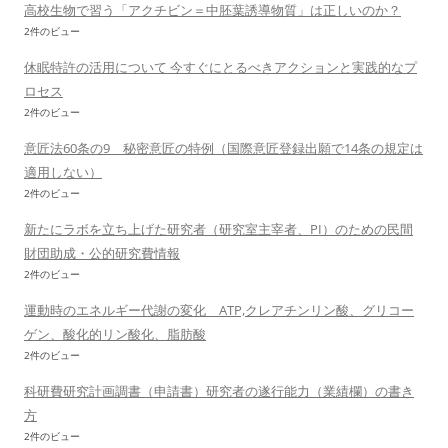
高校生物で習う「アクチビン＝中胚葉誘導物質」は正しいのか？
2件のビュー
休眠特許の活用について 今すぐにとるべきアクションと実践的なプ
ロセス
2件のビュー
意匠法60条の9 秘密意匠の特例（国際意匠登録出願で14条の規定は
適用しない）
2件のビュー
新たにラボを立ち上げた研究者（研究室主宰者、PI）のための民間
財団助成・公的研究費情報
2件のビュー
運動時のエネルギー代謝の変化 ATP,クレアチンリン酸、グリコー
ゲン、酸化的リン酸化、脂肪酸
2件のビュー
科研費研究計画調書（申請書）研究者の遂行能力（業績欄）の書き
方
2件のビュー