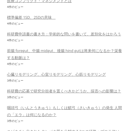
医療コンフリクト・マネジメントとは
4件のビュー
標準偏差 1SD、2SDの意味
4件のビュー
科研費申請書の書き方：学術的な問いを書いて、差別化をはかろう
4件のビュー
前腸 foregut、中腸 midgut、後腸 hind gutは将来何になるか？栄養
する動脈は？
4件のビュー
心臓リモデリング、心室リモデリング、心筋リモデリング
3件のビュー
科研費の応募で研究分担者を置くべきかどうか、採否への影響は？
3件のビュー
咽頭弓（いんとうきゅう）もしくは鰓弓（さいきゅう）の発生 人間
の「エラ」は何になるのか？
3件のビュー