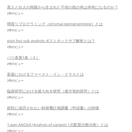
黒人と白人の両親から生まれた子供の肌の色は何色になるのか？
2件のビュー
間質リプログラミング（stromal reprogramming）とは
2件のビュー
post hoc sub analysis ポストホックサブ解析とは？
2件のビュー
パリ条第1条（４）
2件のビュー
新薬におけるファースト・イン・クラスとは
2件のビュー
臨床研究における後ろ向き研究（後方視的研究）とは
2件のビュー
絶対に採択されない科研費計画調書（申請書）の特徴
2件のビュー
1-way ANOVA (Analysis of variants 1元配置分散分析）とは
2件のビュー