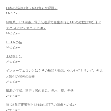
日本の脳波研究（科研費研究課題）
2件のビュー
解糖系、TCA回路、電子伝達系で産生されるATPの総数は38分子？
36？34？32？31？30？28？
2件のビュー
HbA1cの値
2件のビュー
上級医とは
2件のビュー
インターフェロンとは？その種類と効果、セルシグナリング、発見
と製剤の開発の歴史
2件のビュー
風邪の症状、進行：喉の痛み、鼻水、咳、発熱
2件のビュー
特126条訂正審判と134条の2訂正の請求との違い
2件のビュー