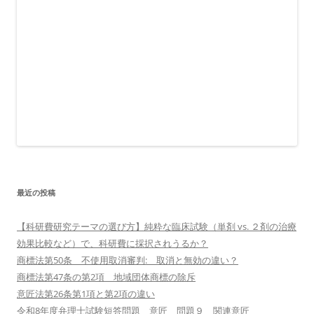
最近の投稿
【科研費研究テーマの選び方】純粋な臨床試験（単剤 vs. ２剤の治療
効果比較など）で、科研費に採択されうるか？
商標法第50条 不使用取消審判: 取消と無効の違い？
商標法第47条の第2項 地域団体商標の除斥
意匠法第26条第1項と第2項の違い
令和8年度弁理士試験短答問題 意匠 問題９ 関連意匠