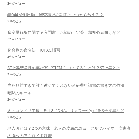
3件のビュー
特044 分割出願、審査請求の期間はいつから数える？
3件のビュー
多変量解析に関する入門書 お勧め、定番、超初心者向けなど
2件のビュー
化合物の命名法 IUPAC,慣習
2件のビュー
ST上昇型急性心筋梗塞（STEMI）（すてみ）とは？ST上昇とは
2件のビュー
当たり前すぎて誰も教えてくれない科研費申請書の書き方の作法、
暗黙のルール
2件のビュー
ミトコンドリア病、Pol G（DNAポリメラーゼγ）遺伝子変異など
2件のビュー
老人斑とは？2つの意味：老人の皮膚の斑点、アルツハイマー病患者
の脳へのアミロイド沈着