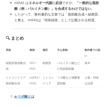
mtFAS は
エネルギー代謝に必須
ですが、
「
一般的な脂肪
酸（例：パルミチン酸）」を合成するわけではない
。
したがって、教科書的な文脈では「脂肪酸合成＝細胞質」
と教え、mtFASは「特殊経路」として記載される程度。
🔍 まとめ
系統
略称
場所
主な産物
教科書での扱
い
細胞質脂肪酸合
FAS /
細胞質
パルミチン酸など
基本
成
FASI
の長鎖脂肪酸
ミトコンドリア
mtFAS /
ミトコン
リポ酸など補酵素
上級・特殊
脂肪酸合成
FASII
ドリア
脂肪酸
な話題
α-リポ酸とは