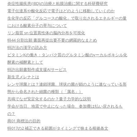
炎症性腸疾患(IBD)の治療と粘膜治癒に関する科研費研究
電子伝達系や酸化反応で電子はどのように移動していくのか
生化学の反応「グルコースの酸化」で取り出されるエネルギーの量
における酸素分子の寄与について
リン脂質 sn 位置異性体の脳内分布を可視化
特44 分割出願 書面再提出要不要の網羅的なまとめ
特許法の漢字の読み方
ビタミンKの働き：タンパク質のグルタミン酸のγーカルボキシル化
酵素の補酵素として
特許出願書類作成支援AIサービス
新生児メレナとは
レンサ球菌とは？連鎖球菌、球状の菌が鎖のように連なっている形
態から命名された細菌の種類（「属名」）
共鳴でなぜ安定化するのか？量子力学的な説明
学会が当日、地震で中止になった場合、参加費は払い戻されるも
の？
商01 商標法の目的
特017の2 補正できる範囲がタイミングで狭まる根拠条文