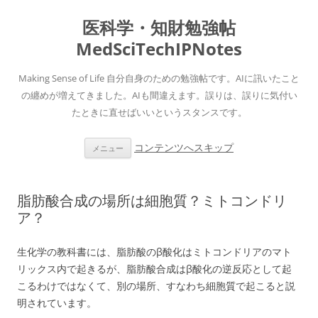
医科学・知財勉強帖
MedSciTechIPNotes
Making Sense of Life 自分自身のための勉強帖です。AIに訊いたこと
の纏めが増えてきました。AIも間違えます。誤りは、誤りに気付い
たときに直せばいいというスタンスです。
コンテンツへスキップ
メニュー
脂肪酸合成の場所は細胞質？ミトコンドリ
ア？
生化学の教科書には、脂肪酸のβ酸化はミトコンドリアのマト
リックス内で起きるが、脂肪酸合成はβ酸化の逆反応として起
こるわけではなくて、別の場所、すなわち細胞質で起こると説
明されています。