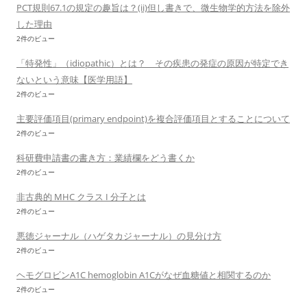
PCT規則67.1の規定の趣旨は？(ii)但し書きで、微生物学的方法を除外
した理由
2件のビュー
「特発性」（idiopathic）とは？ その疾患の発症の原因が特定でき
ないという意味【医学用語】
2件のビュー
主要評価項目(primary endpoint)を複合評価項目とすることについて
2件のビュー
科研費申請書の書き方：業績欄をどう書くか
2件のビュー
非古典的 MHC クラス I 分子とは
2件のビュー
悪徳ジャーナル（ハゲタカジャーナル）の見分け方
2件のビュー
ヘモグロビンA1C hemoglobin A1Cがなぜ血糖値と相関するのか
2件のビュー