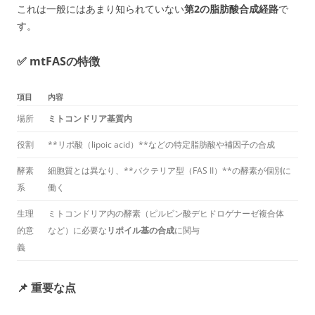
これは一般には
あまり知られていない
第2の脂肪酸合成経路
で
す。
✅ mtFASの特徴
項目
内容
場所
ミトコンドリア基質内
役割
**リポ酸（lipoic acid）**などの特定脂肪酸や補因子の合成
酵素
細胞質とは異なり、**バクテリア型（FAS II）**の酵素が個別に
系
働く
生理
ミトコンドリア内の酵素（ピルビン酸デヒドロゲナーゼ複合体
的意
など）に必要な
リポイル基の合成
に関与
義
📌 重要な点