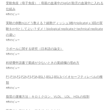
受動免疫（母子免疫）：母親の血液中のIgGが胎児の血液中に入れる
仕組み
6件のビュー
実験の例数nはどう数える？細胞ディッシュ3枚(triplicate)ｘ3回の実
験をn=9としてよい？ダメ！biological replicateとtechnical replicate
の違い
5件のビュー
ラポールに関する研究（日本語の論文）
5件のビュー
科研費申請書で業績が少ないときの業績欄の埋め方
5件のビュー
P1,P1A,P2,P2A,P3,P3A,BSL1,BSL2,BSL3バイオセーフティレベルの種
類
4件のビュー
脂質の運搬方法：キロミクロン、VLDL、LDL、HDLの役割
4件のビュー