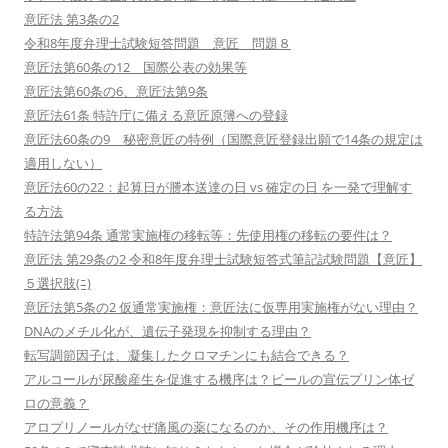
意匠法 第3条の2
令和8年度弁理士試験短答問題 意匠 問題８
意匠法第60条の12 国際公表の効果等
意匠法第60条の6、意匠法第9条
意匠法61条 特許庁に備える意匠原簿への登録
意匠法60条の9 秘密意匠の特例（国際意匠登録出願で14条の規定は
適用しない）
意匠法60の22：起算日が謄本送達の日 vs 確定の日 を一発で理解す
る方法
特許法第94条 通常実施権の移転等：先使用権の移転の要件は？
意匠法 第29条の2 令和8年度弁理士試験短答式筆記試験問題【意匠】
５選択肢(ﾆ)
意匠法第5条の2 仮通常実施権：意匠法に仮専用実施権がない理由？
DNAのメチル化が、遺伝子発現を抑制する理由？
転写調節因子は、凝集したクロマチンにも結合できる？
アルコールが尿酸産生を促進する機序は？ビールの宣伝プリン体ゼ
ロの意義？
アロプリノールがなぜ痛風の薬になるのか、その作用機序は？