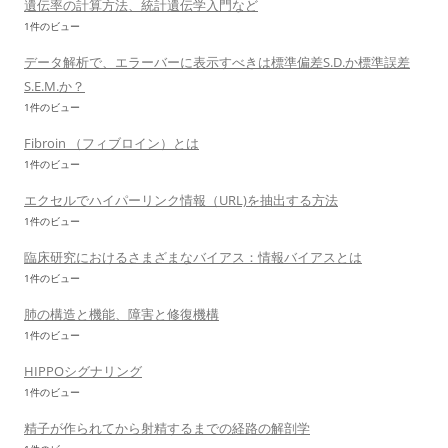
遺伝率の計算方法、統計遺伝学入門など
1件のビュー
データ解析で、エラーバーに表示すべきは標準偏差S.D.か標準誤差
S.E.M.か？
1件のビュー
Fibroin （フィブロイン）とは
1件のビュー
エクセルでハイパーリンク情報（URL)を抽出する方法
1件のビュー
臨床研究におけるさまざまなバイアス：情報バイアスとは
1件のビュー
肺の構造と機能、障害と修復機構
1件のビュー
HIPPOシグナリング
1件のビュー
精子が作られてから射精するまでの経路の解剖学