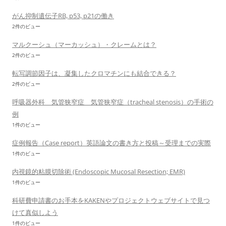
がん抑制遺伝子RB, p53, p21の働き
2件のビュー
マルクーシュ（マーカッシュ）・クレームとは？
2件のビュー
転写調節因子は、凝集したクロマチンにも結合できる？
2件のビュー
呼吸器外科 気管狭窄症 気管狭窄症（tracheal stenosis）の手術の
例
1件のビュー
症例報告（Case report）英語論文の書き方と投稿～受理までの実際
1件のビュー
内視鏡的粘膜切除術 (Endoscopic Mucosal Resection; EMR)
1件のビュー
科研費申請書のお手本をKAKENやプロジェクトウェブサイトで見つ
けて真似しよう
1件のビュー