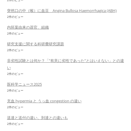
2件のビュー
突然口の中（喉）に血豆 Angina Bullosa Haemorrhagica (ABH)
2件のビュー
内胚葉由来の器官、組織
2件のビュー
研究支援に関する科研費研究課題
2件のビュー
非劣性試験とは何か？「”有意に劣性であった”とはいえない」との違
い
2件のビュー
医科学ニュース2025
2件のビュー
充血 hypermia と うっ血 congestion の違い
2件のビュー
送達と送付の違い、到達との違いも
2件のビュー