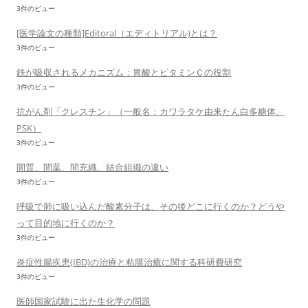
3件のビュー
[医学論文の種類]Editoral（エディトリアル)とは？
3件のビュー
鉄が吸収されるメカニズム：胃酸とビタミンＣの役割
3件のビュー
抗がん剤「クレスチン」（一般名：カワラタケ由来たん白多糖体、
PSK）
3件のビュー
間質、間葉、間充織、結合組織の違い
3件のビュー
呼吸で肺に吸い込んだ酸素分子は、その後どこに行くのか？どうや
って目的地に行くのか？
3件のビュー
炎症性腸疾患(IBD)の治療と粘膜治癒に関する科研費研究
3件のビュー
医師国家試験に出た生化学の問題