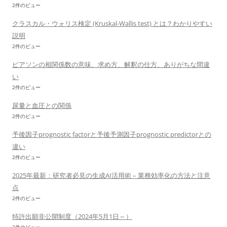
2件のビュー
クラスカル・ウォリス検定 (Kruskal-Wallis test) とは？わかりやすい
説明
2件のビュー
ピアソンの相関係数の意味、求め方、解釈の仕方、ありがちな間違
い
2件のビュー
尿量と血圧との関係
2件のビュー
予後因子prognostic factorと予後予測因子prognostic predictorとの
違い
2件のビュー
2025年最新：研究者必見の生成AI活用術 – 業務効率化の方法と注意
点
2件のビュー
特許出願非公開制度（2024年5月1日～）