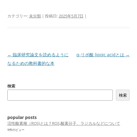
カテゴリー:
未分類
| 投稿日:
2025年5月7日
|
投
←
臨床研究論文を読めるように
α-リポ酸 lipoic acidとは
→
稿
なるための教科書的な本
ナ
ビ
検索
ゲ
検索
ー
シ
ョ
popular posts
ン
活性酸素種（ROS)とは？ROS,酸素分子、ラジカルなどについて
9件のビュー