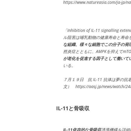
https://www.natureasia.com/ja-jp/na
「Inhibition of IL-11 signalling e
ル阻害は哺乳動物の健康寿命と寿命
な組織、様々な細胞でこの分子の発
然炎症とともに、AMPKを抑えてm
が老化を促進する因子として働いて
いる。
７月１９日 抗 IL-11 抗体は夢の
文） https://aasj.jp/news/watch/24
IL-11と骨吸収
IL-11依存的な骨吸収
誘導機構を詳細