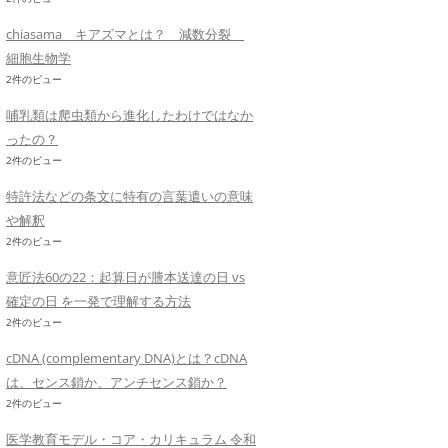
chiasama キアズマとは？ 減数分裂
細胞生物学
2件のビュー
哺乳類は爬虫類から進化したわけではなか
ったの？
2件のビュー
特許法などの条文に特有の言葉遣いの意味
や解釈
2件のビュー
意匠法60の22：起算日が謄本送達の日 vs
確定の日 を一発で理解する方法
2件のビュー
cDNA (complementary DNA)とは？cDNA
は、センス鎖か、アンチセンス鎖か？
2件のビュー
医学教育モデル・コア・カリキュラム 令和