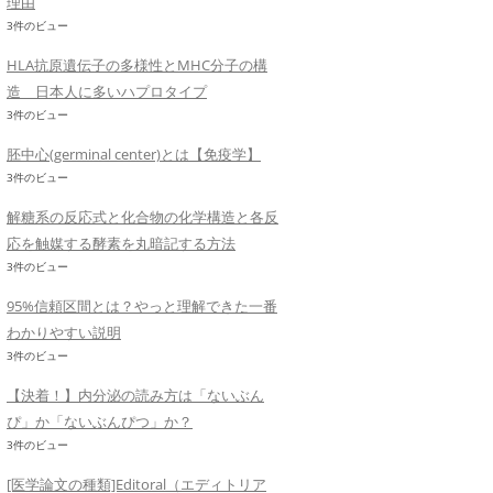
理由
3件のビュー
HLA抗原遺伝子の多様性とMHC分子の構
造 日本人に多いハプロタイプ
3件のビュー
胚中心(germinal center)とは【免疫学】
3件のビュー
解糖系の反応式と化合物の化学構造と各反
応を触媒する酵素を丸暗記する方法
3件のビュー
95%信頼区間とは？やっと理解できた一番
わかりやすい説明
3件のビュー
【決着！】内分泌の読み方は「ないぶん
ぴ」か「ないぶんぴつ」か？
3件のビュー
[医学論文の種類]Editoral（エディトリア