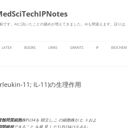
ciTechIPNotes
自身のための勉強帖です。AIに訊いたことの纏めが増えてきました。AIも間違えます。
コ
ン
LATEX
BOOKS
LINKS
GRANTS
IF
BIOCHEM
テ
ン
ツ
へ
ス
キ
ッ
プ
ukin-11; IL-11)の生理作用
骨髄間質細胞
株PU34を 樹立し,こ の細胞株が,ヒ トおよ
期間維持
できること を発 見 した1).PU34は,IL-6,IL-