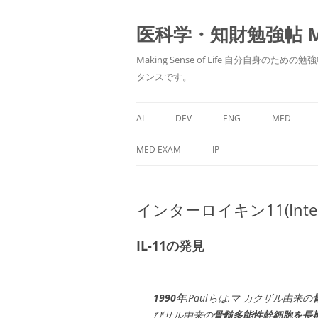
医科学・知財勉強帖 MedS
Making Sense of Life 自分
タンスです。
AI
DEV
ENG
MED
MED EXAM
IP
インターロイキン11(Interle
IL-11の発見
1990年
,Paulらは,マ カクザル由来の
びサル由来の
骨髄多能性幹細胞を長