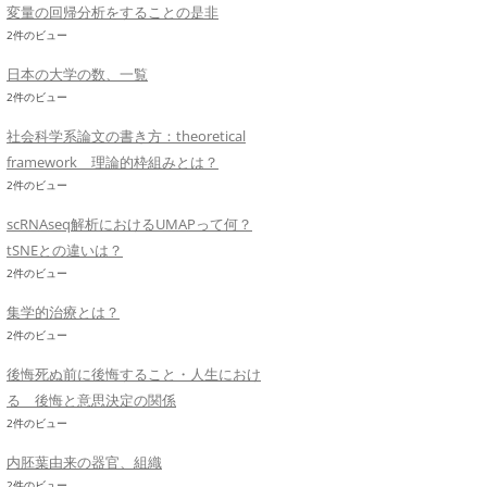
変量の回帰分析をすることの是非
2件のビュー
日本の大学の数、一覧
2件のビュー
社会科学系論文の書き方：theoretical
framework 理論的枠組みとは？
2件のビュー
scRNAseq解析におけるUMAPって何？
tSNEとの違いは？
2件のビュー
集学的治療とは？
2件のビュー
後悔死ぬ前に後悔すること・人生におけ
る 後悔と意思決定の関係
2件のビュー
内胚葉由来の器官、組織
2件のビュー