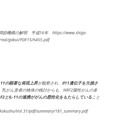
構の解明 平成16年 https://www.shiga-
rnal/gakui/PDF15/h455.pdf
L-11の顕著な発現上昇
が観察され、
Il11遺伝子を欠損さ
。乳がん患者の検体の検討からも、NRF2陽性がんの多
F2とIL-11の連携ががんの悪性化をもたらしている
こと
ukokushu/Vol.31/pdf/summary/181_summary.pdf