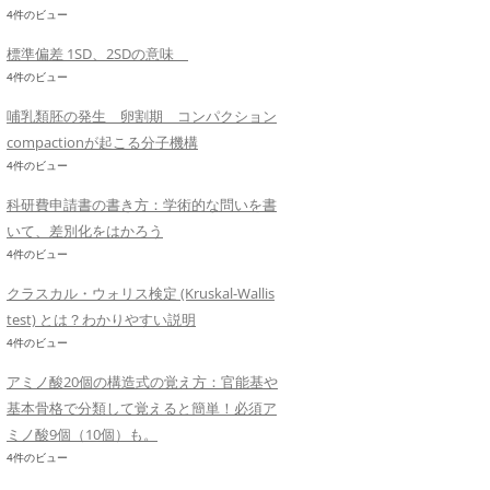
4件のビュー
標準偏差 1SD、2SDの意味
4件のビュー
哺乳類胚の発生 卵割期 コンパクション
compactionが起こる分子機構
4件のビュー
科研費申請書の書き方：学術的な問いを書
いて、差別化をはかろう
4件のビュー
クラスカル・ウォリス検定 (Kruskal-Wallis
test) とは？わかりやすい説明
4件のビュー
アミノ酸20個の構造式の覚え方：官能基や
基本骨格で分類して覚えると簡単！必須ア
ミノ酸9個（10個）も。
4件のビュー