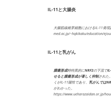
IL-11と大腸炎
大腸筋線維芽細胞におけるIL-11発現調節機
med.ac.jp/~hqkikaku/education/ejou
IL-11と乳がん
腫瘍形成
時特異的に
NRF2
の下流で
I
せると腫瘍形成が著しく抑制
された
くがIL-11陽性であり、
乳がんではNR
がわかった。
https://www.ueharazaidan.or.jp/ho