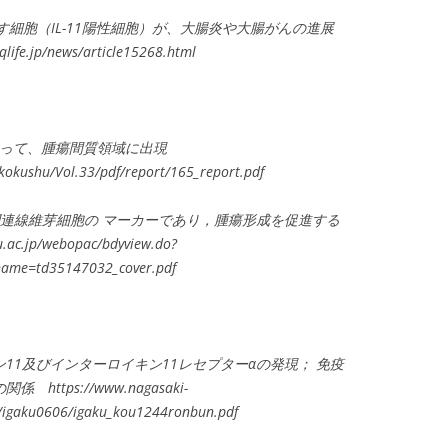
出す細胞（IL-11陽性細胞）が、大腸炎や大腸がんの進展
.jp/news/article15268.html
成に伴って、腫瘍間質領域に出現
kokushu/Vol.33/pdf/report/165_report.pdf
びに炎症関連線維芽細胞の マーカーであり，腫瘍形成を促進する
ac.jp/webopac/bdyview.do?
ame=td35147032_cover.pdf
11及びインターロイキン11レセプターαの発現； 免疫
tps://www.nagasaki-
/igaku0606/igaku_kou1244ronbun.pdf