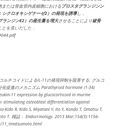
胞または骨血管内皮細胞における
プロスタグランジンン
ase-2；シクロオキシゲナーゼ2）の発現を誘導
し，
プロスタグランジンE2）の産生量を増大
させることにより
破骨
ことを見いだした．
9044.pdf
ココルチコイドによるIL-11の発現抑制を阻害する: グルコ
カニズム Parathyroid hormone (1-34)
leukin-11 expression by glucocorticoid in murine
r stimulating osteoblast differentiation against
Kido R, Kido S, Miyatani Y, Ito Y, Kondo T, Omatsu T,
moto T. 雑誌： Endocrinology. 2013 Mar;154(3):1156-
r/11_tmatsumoto.html