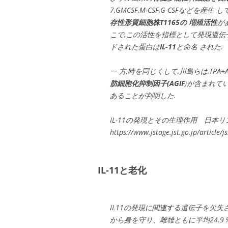
7,GMCSF,M-CSF,G-CSFなどを産生 
存性形質細胞株T1165の 増殖活性
が
こで,この活性を指標として発現遺伝子
ドされた蛋白は
IL-11
と命名 された.
一 方,時を同じくして,川島らは,TPA+
肪細胞化抑制因子(AGIF
)が含まれてい
あることが判明した.
IL-11の発現とその生理作用 日本リンパ
https://www.jstage.jst.go.jp/article/
IL-11と老化
IL11の発現に関連する遺伝子を欠
から身を守り、雌雄ともに平均24.9％寿