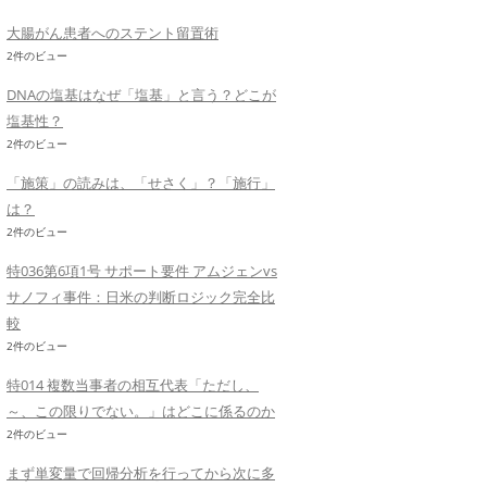
大腸がん患者へのステント留置術
2件のビュー
DNAの塩基はなぜ「塩基」と言う？どこが
塩基性？
2件のビュー
「施策」の読みは、「せさく」？「施行」
は？
2件のビュー
特036第6項1号 サポート要件 アムジェンvs
サノフィ事件：日米の判断ロジック完全比
較
2件のビュー
特014 複数当事者の相互代表「ただし、
～、この限りでない。」はどこに係るのか
2件のビュー
まず単変量で回帰分析を行ってから次に多