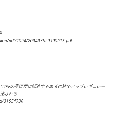
機序
/yokou/pdf/2004/200403629390016.pdf
IPF患者の肺でIPFの重症度に関連する患者の肺でアップレギュレー
ら分泌される
med/31554736