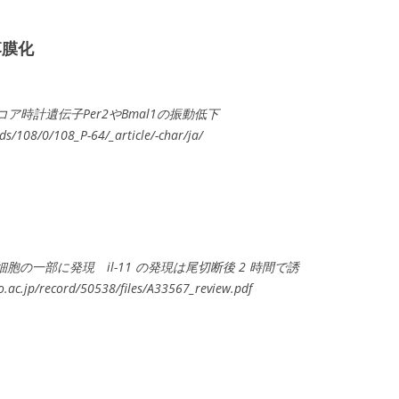
落膜化
りコア時計遺伝子
Per2
や
Bmal1
の振動低下
jrds/108/0/108_P-64/_article/-char/ja/
増殖細胞の一部に発現 il-11 の発現は尾切断後 2 時間で誘
.ac.jp/record/50538/files/A33567_review.pdf