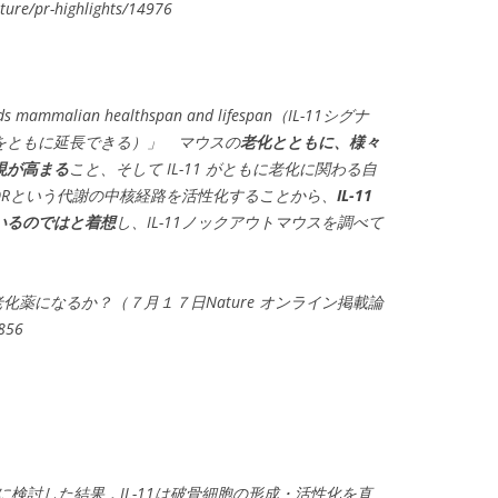
ture/pr-highlights/14976
xtends mammalian healthspan and lifespan（IL-11シグナ
をともに延長できる）」 マウスの
老化とともに、様々
現が高まる
こと、そして IL-11 がともに老化に関わる自
TORという代謝の中核経路を活性化することから、
IL-11
いるのではと着想
し、IL-11ノックアウトマウスを調べて
抗老化薬になるか？（７月１７日Nature オンライン掲載論
856
に検討した結果，IL-11は破骨細胞の形成・活性化を直