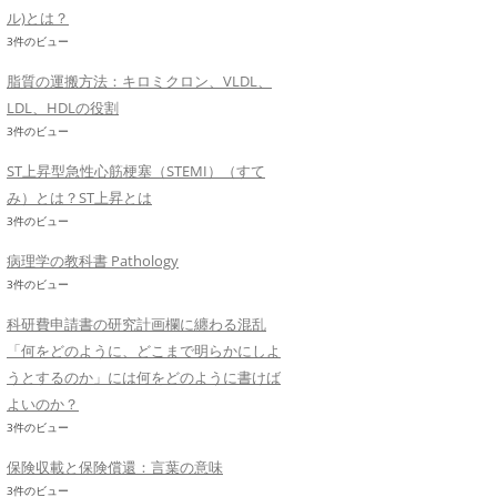
ル)とは？
3件のビュー
脂質の運搬方法：キロミクロン、VLDL、
LDL、HDLの役割
3件のビュー
ST上昇型急性心筋梗塞（STEMI）（すて
み）とは？ST上昇とは
3件のビュー
病理学の教科書 Pathology
3件のビュー
科研費申請書の研究計画欄に纏わる混乱
「何をどのように、どこまで明らかにしよ
うとするのか」には何をどのように書けば
よいのか？
3件のビュー
保険収載と保険償還：言葉の意味
3件のビュー