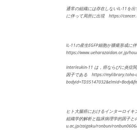
通常の組織には存在しないIL-11を
に伴って局所に出現 https://cancer.qlife
IL-11の産生EGFP細胞が腫瘍形
https://www.ueharazaidan.or.jp/hou
Interleukin-11 は，癌なら
因子である https://mylibrary.toho-u.
bodyid=TD35147032&elmid=Body&fn
ヒト大腸癌におけるインターロイキン
組織学的解析と臨床病理学的因子との関係 ht
u.ac.jp/zaigaku/ronbun/ronbun0606