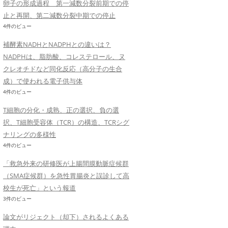
卵子の形成過程 第一減数分裂前期での停
止と再開、第二減数分裂中期での停止
4件のビュー
補酵素NADHとNADPHとの違いは？
NADPHは、脂肪酸、コレステロール、ヌ
クレオチドなど同化反応（高分子の生合
成）で使われる電子供与体
4件のビュー
T細胞の分化・成熟、正の選択、負の選
択、T細胞受容体（TCR）の構造、TCRシグ
ナリングの多様性
4件のビュー
「救急外来の研修医が上腸間膜動脈症候群
（SMA症候群）を急性胃腸炎と誤診して高
校生が死亡」という報道
3件のビュー
論文がリジェクト（却下）されるよくある