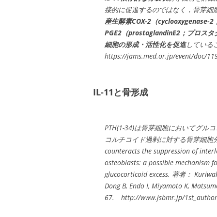
接的に促進するのではなく，骨芽細
産生酵素COX-2（cyclooxygen
PGE2（prostaglandinE2；
細胞の形成・活性化を促進
している
https://jams.med.or.jp/event/doc/11
IL-11と骨形成
PTH(1-34)は骨芽細胞においてグル
コルチコイド過剰に対する骨芽細胞分化促進のメ
counteracts the suppression of inter
osteoblasts: a possible mechanism fo
glucocorticoid excess. 著者： Kuriwaka-
Dong B, Endo I, Miyamoto K, Matsu
67. http://www.jsbmr.jp/1st_autho