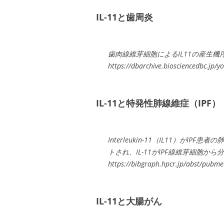
IL-11と歯周炎
歯肉線維芽細胞によるIL11の産生
https://dbarchive.biosciencedbc.jp
IL-11と特発性肺線維症（IPF）
Interleukin-11（IL11）が
トされ、IL-11がIPF線維芽細胞か
https://bibgraph.hpcr.jp/abst/pub
IL-11と大腸がん