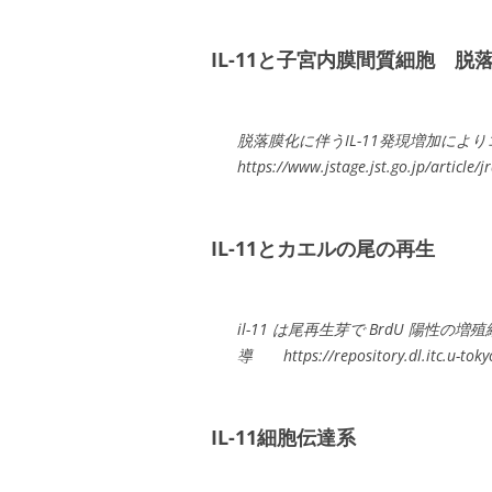
IL-11と子宮内膜間質細胞 脱
脱落膜化に伴うIL-11発現増加によ
https://www.jstage.jst.go.jp/article/
IL-11とカエルの尾の再生
il-11 は尾再生芽で BrdU 陽性の
導 https://repository.dl.itc.u-tokyo
IL-11細胞伝達系