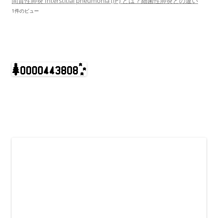
間質性肺炎 Interstitial pneumonia (IP) とは？細菌性肺炎との違い
1件のビュー