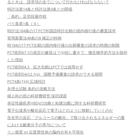
るときは、請求項の全てについて行わなければならない？
特許法第14条と特許法第9条との関係
「条約」足切回避作戦
パリ条第1条（４）
特許法184条の17 PCT外国語特許出願の国内移行後の審査請求
実用新案法48条の8 補正の特例
特184の17 PCT出願の国内移行後の出願審査の請求の時期の制限
PCT規則67.1の規定の趣旨は？(ii)但し書きで、微生物学的方法を除外
した理由
PCT規則64.3 拡大先願はPCTでは採用せず
PCT規則54の2.1(a) 国際予備審査の請求ができる期間
PCT4条(1)(ii) 広域特許
弁理士試験 条約の攻略方法
婦人科の癌の科研費研究 採択課題
炎症性腸疾患(IBD)の治療と粘膜治癒に関する科研費研究
電子伝達系や酸化反応で電子はどのように移動していくのか
生化学の反応「グルコースの酸化」で取り出されるエネルギーの量
における酸素分子の寄与について
リン脂質 sn 位置異性体の脳内分布を可視化