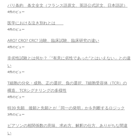
パリ条約 条文全文（フランス語原文、英語公式訳文、日本語訳）
4件のビュー
医学における泣き別れとは
4件のビュー
ARO? CRO? CRC? 治験、臨床試験、臨床研究の違い
4件のビュー
非劣性試験とは何か？「”有意に劣性であった”とはいえない」との違
い
4件のビュー
T細胞の分化・成熟、正の選択、負の選択、T細胞受容体（TCR）の
構造、TCRシグナリングの多様性
4件のビュー
特39 先願 後願と先願とが「同一の発明」かを判断するロジック
3件のビュー
ピアソンの相関係数の意味、求め方、解釈の仕方、ありがちな間違
い