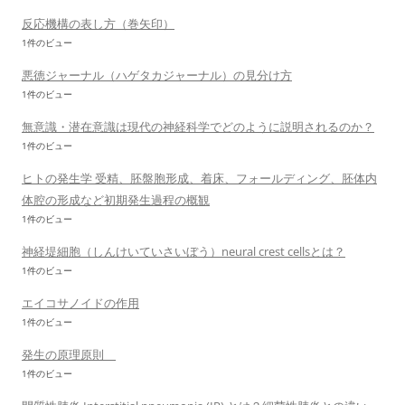
反応機構の表し方（巻矢印）
1件のビュー
悪徳ジャーナル（ハゲタカジャーナル）の見分け方
1件のビュー
無意識・潜在意識は現代の神経科学でどのように説明されるのか？
1件のビュー
ヒトの発生学 受精、胚盤胞形成、着床、フォールディング、胚体内
体腔の形成など初期発生過程の概観
1件のビュー
神経堤細胞（しんけいていさいぼう）neural crest cellsとは？
1件のビュー
エイコサノイドの作用
1件のビュー
発生の原理原則
1件のビュー