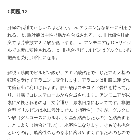
C問題 12
肝臓の代謝で正しいのはどれか。 a. アラニンは糖新生に利用さ
れる。 b. 胆汁酸は中性脂肪から合成される。 c. 非代償性肝硬
変では芳香族アミノ酸が低下する。 d. アンモニアはTCAサイク
ルで尿素に変換される。 e. 非抱合型ビリルビンはグルクロン酸
抱合を受け脂溶性になる。
解説：筋肉でピルビン酸が、アミノ酸代謝で生じたアミノ基の
転移を受けてアラニンに変化します。アラニンは肝臓に運ばれ
て糖新生に利用されます。胆汁酸はステロイド骨格を持ってお
り、肝臓でコレステロールから合成されます。アンモニアが尿
素に変換されるのは、文字通り、尿素回路においてです。非抱
合型ビリルビンは水に溶けません（脂溶性）ですが、グルクロ
ン酸（グルコースにカルボキシ基が結合したもの）と結合する
ことにより（抱合と呼ぶ）、水溶性になります。そもそも抱合
というのは、脂溶性のものを水に溶けやすくするためのもので
す。