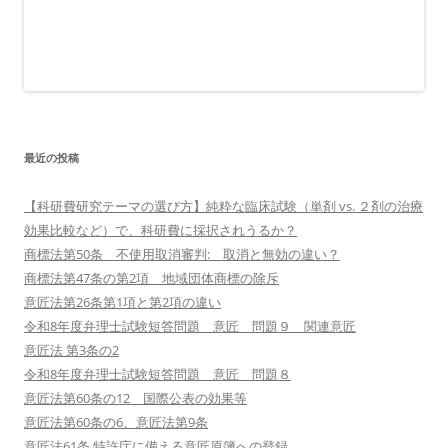
最近の投稿
【科研費研究テーマの選び方】純粋な臨床試験（単剤 vs. ２剤の治療
効果比較など）で、科研費に採択されうるか？
商標法第50条 不使用取消審判: 取消と無効の違い？
商標法第47条の第2項 地域団体商標の除斥
意匠法第26条第1項と第2項の違い
令和8年度弁理士試験短答問題 意匠 問題９ 関連意匠
意匠法 第3条の2
令和8年度弁理士試験短答問題 意匠 問題８
意匠法第60条の12 国際公表の効果等
意匠法第60条の6、意匠法第9条
意匠法61条 特許庁に備える意匠原簿への登録