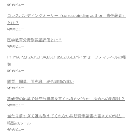
6件のビュー
コレスポンディングオーサー（correspoinding author、責任著者）
とは？
6件のビュー
医学教育分野別認証評価とは？
5件のビュー
P1,P1A,P2,P2A,P3,P3A,BSL1,BSL2,BSL3バイオセーフティレベルの種
類
5件のビュー
間質、間葉、間充織、結合組織の違い
5件のビュー
科研費の応募で研究分担者を置くべきかどうか、採否への影響は？
5件のビュー
当たり前すぎて誰も教えてくれない科研費申請書の書き方の作法、
暗黙のルール
4件のビュー