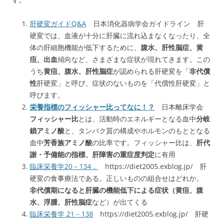
肝硬変ガイドQ&A
日本消化器病学会ガイドライン 肝
硬変では、血液が十分に肝臓に流れ込まなくなったり、全
体の肝細胞機能が低下するために、
腹水、肝性脳症、黄
疸、出血
傾向など、さまざまな症状が現れてきます。この
うち
黄疸、腹水、肝性脳症
が認められる肝硬変を「
非代償
性
肝硬変」と呼び、症状のないものを「代償性肝硬変」と
呼びます。
栄養指標のフィッシャー比ってなに！？
日本離床学会
フィッシャー比
とは、活動時のエネルギーとなる血中
分岐
鎖アミノ酸
と、タンパク質の構成やホルモンのもととなる
血中
芳香族アミノ酸
の比率です。フィッシャー比は、
肝代
謝・予備能の指標、肝障害の重症度判定
に有用
臨床栄養学20－134．
https://diet2005.exblog.jp/ 肝
硬変の食事療法である。正しいものの組合せはどれか。
非代償期になると肝臓の機能低下による症状（黄疸、腹
水、浮腫、肝性脳症
など）が出てくる
臨床栄養学 21－138
https://diet2005.exblog.jp/ 肝硬