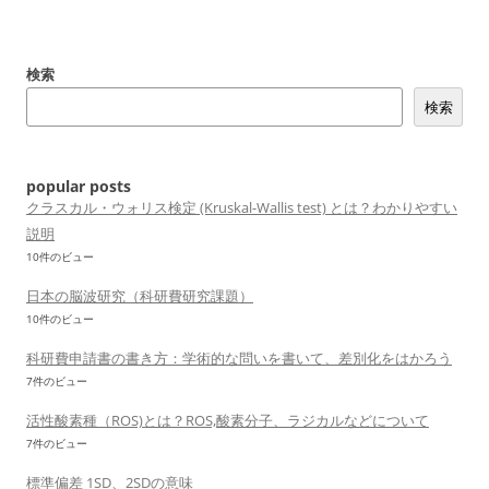
検索
検索
popular posts
クラスカル・ウォリス検定 (Kruskal-Wallis test) とは？わかりやすい
説明
10件のビュー
日本の脳波研究（科研費研究課題）
10件のビュー
科研費申請書の書き方：学術的な問いを書いて、差別化をはかろう
7件のビュー
活性酸素種（ROS)とは？ROS,酸素分子、ラジカルなどについて
7件のビュー
標準偏差 1SD、2SDの意味