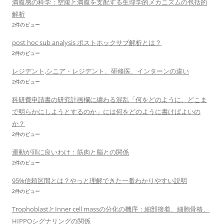
満腹感の科学：空腹と満腹を支配する生理学的メカニズムの包括的
解析
2件のビュー
post hoc sub analysis ポストホックサブ解析とは？
2件のビュー
レジデント,シニア・レジデント、研修医、インターンの違い
2件のビュー
科研費申請書の研究計画欄に纏わる混乱「何をどのように、どこま
で明らかにしようとするのか」には何をどのように書けばよいの
か？
2件のビュー
運動が頭に良いわけ：筋肉と脳との関係
2件のビュー
95%信頼区間とは？やっと理解できた一番わかりやすい説明
2件のビュー
TrophoblastとInner cell massの分化の機序：細部接着、細胞骨格、
HIPPOシグナリングの関係