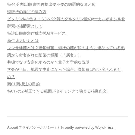
特44 分割出願 書面再提出要不要の網羅的なまとめ
特許法の漢字の読み方
ビタミンKの働き：タンパク質のグルタミン酸のγーカルボキシル化
酵素の補酵素として
特許出願書類作成支援AIサービス
新生児メレナとは
レンサ球菌とは？連鎖球菌、球状の菌が鎖のように連なっている形
態から命名された細菌の種類（「属名」）
共鳴でなぜ安定化するのか？量子力学的な説明
学会が当日、地震で中止になった場合、参加費は払い戻されるも
の？
商01 商標法の目的
特017の2 補正できる範囲がタイミングで狭まる根拠条文
About(プライバシーポリシー)
Proudly powered by WordPress