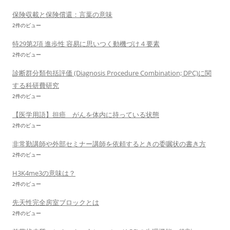
保険収載と保険償還：言葉の意味
2件のビュー
特29第2項 進歩性 容易に思いつく動機づけ４要素
2件のビュー
診断群分類包括評価 (Diagnosis Procedure Combination; DPC)に関
する科研費研究
2件のビュー
【医学用語】担癌 がんを体内に持っている状態
2件のビュー
非常勤講師や外部セミナー講師を依頼するときの委嘱状の書き方
2件のビュー
H3K4me3の意味は？
2件のビュー
先天性完全房室ブロックとは
2件のビュー