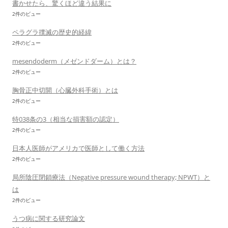
書かせたら、驚くほど違う結果に
2件のビュー
ペラグラ撲滅の歴史的経緯
2件のビュー
mesendoderm（メゼンドダーム）とは？
2件のビュー
胸骨正中切開（心臓外科手術）とは
2件のビュー
特038条の3（相当な損害額の認定）
2件のビュー
日本人医師がアメリカで医師として働く方法
2件のビュー
局所陰圧閉鎖療法（Negative pressure wound therapy; NPWT）と
は
2件のビュー
うつ病に関する研究論文