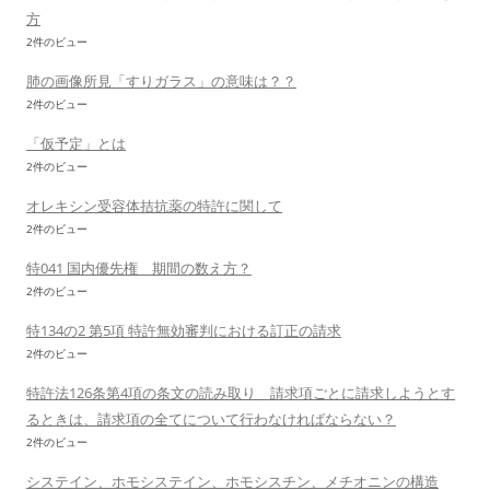
方
2件のビュー
肺の画像所見「すりガラス」の意味は？？
2件のビュー
「仮予定」とは
2件のビュー
オレキシン受容体拮抗薬の特許に関して
2件のビュー
特041 国内優先権 期間の数え方？
2件のビュー
特134の2 第5項 特許無効審判における訂正の請求
2件のビュー
特許法126条第4項の条文の読み取り 請求項ごとに請求しようとす
るときは、請求項の全てについて行わなければならない？
2件のビュー
システイン、ホモシステイン、ホモシスチン、メチオニンの構造