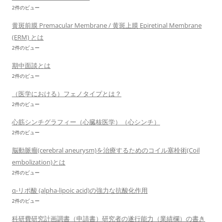
2件のビュー
黄斑前膜 Premacular Membrane / 黄斑上膜 Epiretinal Membrane
(ERM) とは
2件のビュー
期中面談とは
2件のビュー
（医学における）フェノタイプとは？
2件のビュー
心筋シンチグラフィー（心臓核医学）（心シンチ）
2件のビュー
脳動脈瘤(cerebral aneurysm)を治療するためのコイル塞栓術(Coil
embolization)とは
2件のビュー
α-リポ酸 (alpha-lipoic acid)の強力な抗酸化作用
2件のビュー
科研費研究計画調書（申請書）研究者の遂行能力（業績欄）の書き