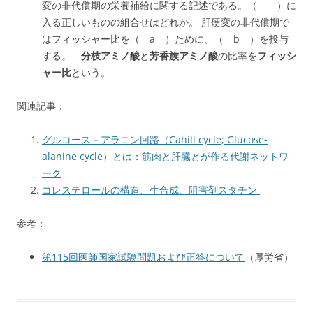
変の非代償期の栄養補給に関する記述である。（ ）に
入る正しいものの組合せはどれか。 肝硬変の非代償期で
はフィッシャー比を（ a ）ために、（ b ）を投与
する。
分枝アミノ酸
と
芳香族アミノ酸
の比率を
フィッシ
ャー比
という。
関連記事：
グルコース－アラニン回路（Cahill cycle; Glucose-
alanine cycle）とは：筋肉と肝臓とが作る代謝ネットワ
ーク
コレステロールの構造、生合成、阻害剤スタチン
参考：
第115回医師国家試験問題および正答について
（厚労省）