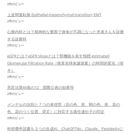
2件のビュー
上皮間葉転換 Epithelial-mesenchymal transition; EMT
2件のビュー
心療内科とは？精神的な要因で身体が不調になった患者さんを診療
する診療科
2件のビュー
eGFRとは？eGFR slopeとは？腎機能を表す指標 estimated
Glomerular Filtration Rate（推算糸球体濾過量）の時間的変化（傾
き）
2件のビュー
意匠法第60条の12 国際公表の効果等
2件のビュー
メンデルの法則と７つの表現型（豆の色、形、鞘の色、形、花の
色、花のつく位置、背丈）に対応する責任遺伝子の同定
2件のビュー
科研費申請書を３つの生成AI、ChatGPT4o、Claude、Perplexityに