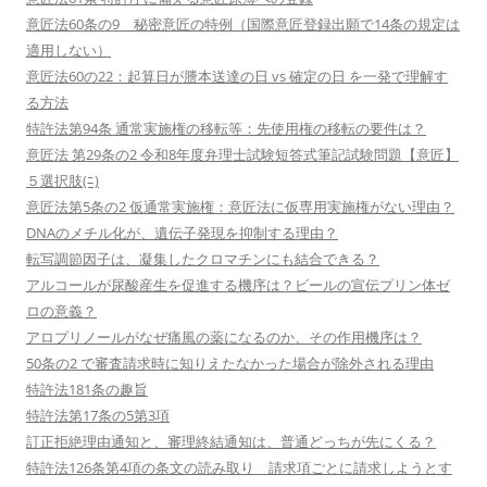
意匠法60条の9 秘密意匠の特例（国際意匠登録出願で14条の規定は
適用しない）
意匠法60の22：起算日が謄本送達の日 vs 確定の日 を一発で理解す
る方法
特許法第94条 通常実施権の移転等：先使用権の移転の要件は？
意匠法 第29条の2 令和8年度弁理士試験短答式筆記試験問題【意匠】
５選択肢(ﾆ)
意匠法第5条の2 仮通常実施権：意匠法に仮専用実施権がない理由？
DNAのメチル化が、遺伝子発現を抑制する理由？
転写調節因子は、凝集したクロマチンにも結合できる？
アルコールが尿酸産生を促進する機序は？ビールの宣伝プリン体ゼ
ロの意義？
アロプリノールがなぜ痛風の薬になるのか、その作用機序は？
50条の2 で審査請求時に知りえたなかった場合が除外される理由
特許法181条の趣旨
特許法第17条の5第3項
訂正拒絶理由通知と、審理終結通知は、普通どっちが先にくる？
特許法126条第4項の条文の読み取り 請求項ごとに請求しようとす