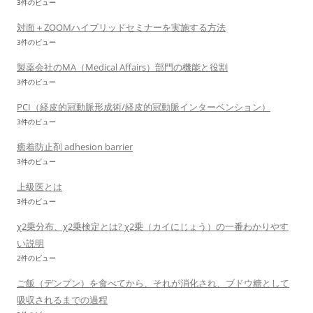
3件のビュー
対面＋ZOOMハイブリッドセミナーを実施する方法
3件のビュー
製薬会社のMA（Medical Affairs）部門の機能と役割
3件のビュー
PCI（経皮的冠動脈形成術/経皮的冠動脈インターベンション）
3件のビュー
癒着防止剤 adhesion barrier
3件のビュー
上級医とは
3件のビュー
χ2乗分布、χ2乗検定とは? χ2乗（カイにじょう）の一番わかりやす
い説明
2件のビュー
ご飯（デンプン）を食べてから、それが消化され、ブドウ糖として
吸収されるまでの過程