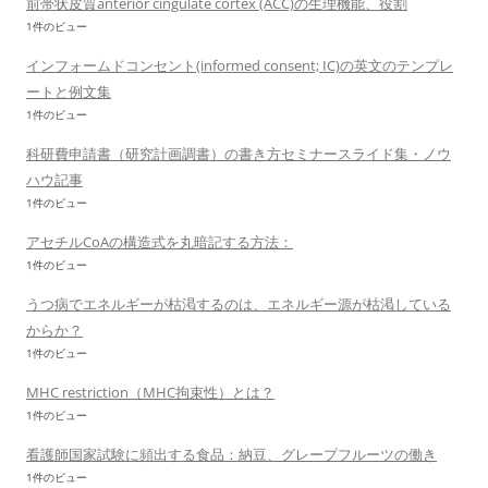
前帯状皮質anterior cingulate cortex (ACC)の生理機能、役割
1件のビュー
インフォームドコンセント(informed consent; IC)の英文のテンプレ
ートと例文集
1件のビュー
科研費申請書（研究計画調書）の書き方セミナースライド集・ノウ
ハウ記事
1件のビュー
アセチルCoAの構造式を丸暗記する方法：
1件のビュー
うつ病でエネルギーが枯渇するのは、エネルギー源が枯渇している
からか？
1件のビュー
MHC restriction（MHC拘束性）とは？
1件のビュー
看護師国家試験に頻出する食品：納豆、グレープフルーツの働き
1件のビュー