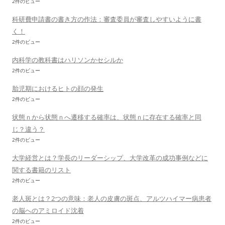
2件のビュー
科研費申請書の書き方の作法：審査委員が審査しやすいように書
く！
2件のビュー
内科学の教科書はハリソンかセシルか
2件のビュー
胎児期におけるヒトの顔の発生
2件のビュー
状態ｎから状態ｎへ遷移する確率は、状態ｎに存在する確率と同
じ？違う？
2件のビュー
大学経営とは？学長のリーダーシップ、大学改革の成功事例などに
関する書籍のリスト
2件のビュー
老人斑とは？2つの意味：老人の皮膚の斑点、アルツハイマー病患者
の脳へのアミロイド沈着
2件のビュー