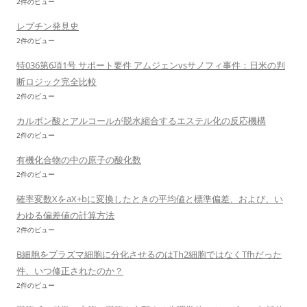
2件のビュー
レプチン発見史
2件のビュー
特036第6項1号 サポート要件 アムジェンvsサノフィ事件：日米の判
断ロジック完全比較
2件のビュー
カルボン酸とアルコールが脱水縮合するエステル化の反応機構
2件のビュー
有機化合物の中の原子の酸化数
2件のビュー
確率変数XをaX+bに変換したときの平均値と標準偏差、および、い
わゆる偏差値の計算方法
2件のビュー
B細胞をプラズマ細胞に分化させるのはTh2細胞ではなくTfhだった
件、いつ修正されたのか？
2件のビュー