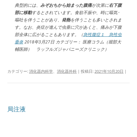
典型的には、
みぞおちから始まった腹痛
が次第に
右下腹
部に移動
するとされています。食欲不振や、時に嘔気･
嘔吐を伴うことがあり、
発熱
を伴うことも多いとされま
す。なお、炎症が進んで虫垂に穴があくと、痛みが下腹
部全体に広がることもあります。（
急性腹症１ 急性虫
垂炎
2018年3月27日 カテゴリー： 医療コラム（堀部大
輔医師） ラッフルズジャパニーズクリニック）
カテゴリー:
消化器内科学
、
消化器外科
| 投稿日:
2021年10月20日
|
局注液