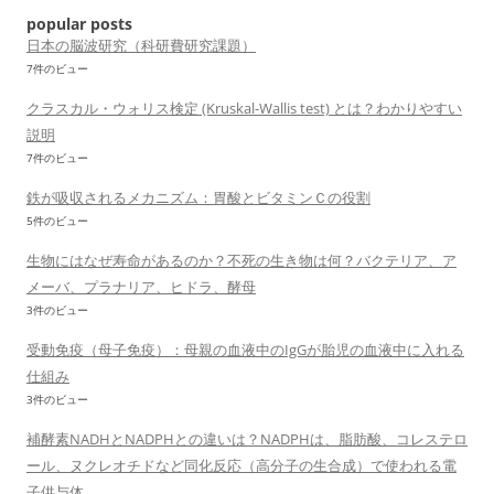
popular posts
日本の脳波研究（科研費研究課題）
7件のビュー
クラスカル・ウォリス検定 (Kruskal-Wallis test) とは？わかりやすい
説明
7件のビュー
鉄が吸収されるメカニズム：胃酸とビタミンＣの役割
5件のビュー
生物にはなぜ寿命があるのか？不死の生き物は何？バクテリア、ア
メーバ、プラナリア、ヒドラ、酵母
3件のビュー
受動免疫（母子免疫）：母親の血液中のIgGが胎児の血液中に入れる
仕組み
3件のビュー
補酵素NADHとNADPHとの違いは？NADPHは、脂肪酸、コレステロ
ール、ヌクレオチドなど同化反応（高分子の生合成）で使われる電
子供与体