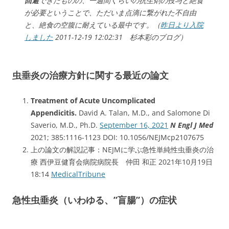
回避
できたものの、
一週間くらいの抗生剤の投与と絶食
が必要ということで、
ただいま点滴に繋がれた不自由
と、絶食の空腹に耐えている最中です。（
昨日より入院
しました
2011-12-19 12:02:31 杉本彩のブログ）
虫垂炎の治療方針に関する最近の論文
Treatment of Acute Uncomplicated
Appendicitis.
David A. Talan, M.D., and Salomone Di
Saverio, M.D., Ph.D.
September 16, 2021
N Engl J Med
2021; 385:1116-1123 DOI: 10.1056/NEJMcp2107675
上の論文の解説記事：NEJMに学ぶ急性単純性虫垂炎の治
療 西伊豆健育会病院病院長 仲田 和正 2021年10月19日
18:14
MedicalTribune
急性虫垂炎（いわゆる、”盲腸”）の症状