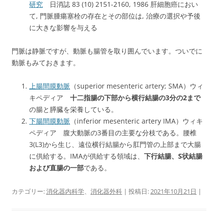
研究
日消誌 83 (10) 2151-2160, 1986 肝細胞癌におい
て, 門脈腫瘍塞栓の存在とその部位は, 治療の選択や予後
に大きな影響を与える
門脈は静脈ですが、動脈も腸管を取り囲んでいます。ついでに
動脈もみておきます。
上腸間膜動脈
（superior mesenteric artery; SMA）ウィ
キペディア
十二指腸の下部から横行結腸の3分の2まで
の腸と膵臓を栄養している。
下腸間膜動脈
（inferior mesenteric artery IMA）ウィキ
ペディア 腹大動脈の3番目の主要な分枝である。腰椎
3(L3)から生じ、遠位横行結腸から肛門管の上部まで大腸
に供給する。IMAが供給する領域は、
下行結腸、S状結腸
および直腸の一部
である。
カテゴリー:
消化器内科学
、
消化器外科
| 投稿日:
2021年10月21日
|