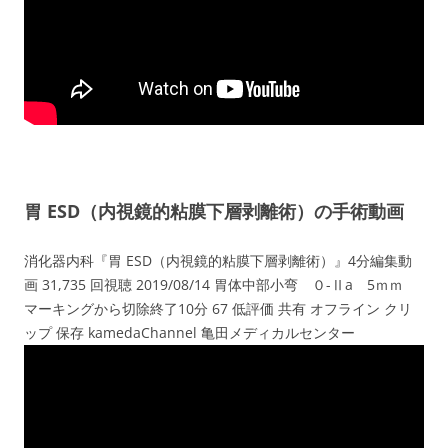
胃 ESD（内視鏡的粘膜下層剥離術）の手術動画
消化器内科『胃 ESD（内視鏡的粘膜下層剥離術）』4分編集動
画 31,735 回視聴 2019/08/14 胃体中部小弯 ０-Ⅱa 5ｍｍ
マーキングから切除終了10分 67 低評価 共有 オフライン クリ
ップ 保存 kamedaChannel 亀田メディカルセンター