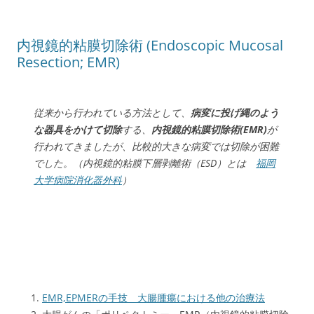
内視鏡的粘膜切除術 (Endoscopic Mucosal
Resection; EMR)
従来から行われている方法として、
病変に投げ縄のよう
な器具をかけて切除
する、
内視鏡的粘膜切除術(EMR)
が
行われてきましたが、比較的大きな病変では切除が困難
でした。（内視鏡的粘膜下層剥離術（ESD）とは
福岡
大学病院消化器外科
）
EMR,EPMERの手技 大腸腫瘍における他の治療法