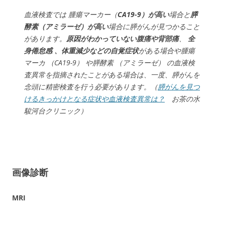
血液検査では 腫瘍マーカー（
CA19-9）が高い
場合と
膵
酵素（アミラーゼ）が高い
場合に膵がんが見つかること
があります。
原因がわかっていない腹痛や背部痛
、
全
身倦怠感 、体重減少などの自覚症状
がある場合や腫瘍
マーカ （CA19-9） や膵酵素 （アミラーゼ） の血液検
査異常を指摘されたことがある場合は、一度、膵がんを
念頭に精密検査を行う必要があります。（
膵がんを見つ
けるきっかけとなる症状や血液検査異常は？
お茶の水
駿河台クリニック）
画像診断
MRI