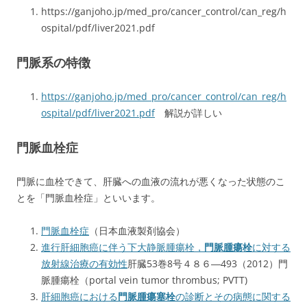
https://ganjoho.jp/med_pro/cancer_control/can_reg/h
ospital/pdf/liver2021.pdf
門脈系の特徴
https://ganjoho.jp/med_pro/cancer_control/can_reg/h
ospital/pdf/liver2021.pdf
解説が詳しい
門脈血栓症
門脈に血栓できて、肝臓への血液の流れが悪くなった状態のこ
とを「門脈血栓症」といいます。
門脈血栓症
（日本血液製剤協会）
進行肝細胞癌に伴う下大静脈腫瘍栓，
門脈腫瘍栓
に対する
放射線治療の有効性
肝臓53巻8号４８６―493（2012）門
脈腫瘍栓（portal vein tumor thrombus; PVTT)
肝細胞癌における
門脈腫瘍塞栓
の診断とその病態に関する