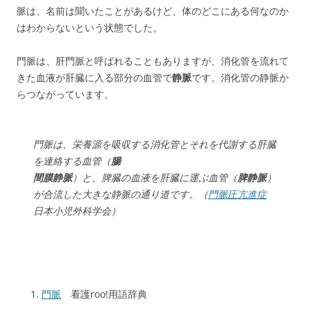
脈は、名前は聞いたことがあるけど、体のどこにある何なのか
はわからないという状態でした。
門脈は、肝門脈と呼ばれることもありますが、消化管を流れて
きた血液が肝臓に入る部分の血管で
静脈
です。消化管の静脈か
らつながっています。
門脈は、栄養源を吸収する消化管とそれを代謝する肝臓
を連絡する血管（
腸
間膜静脈
）と、脾臓の血液を肝臓に運ぶ血管（
脾静脈
）
が合流した大きな静脈の通り道です。（
門脈圧亢進症
日本小児外科学会）
門脈
看護roo!用語辞典