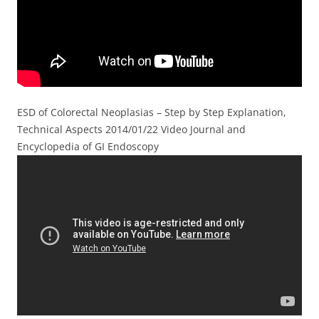
ESD of Colorectal Neoplasias – Step by Step Explanation,
Technical Aspects 2014/01/22 Video Journal and
Encyclopedia of GI Endoscopy