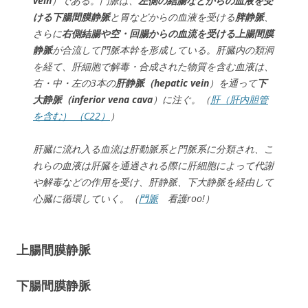
vein
）である。門脈は、
左側の結腸などからの血液を受
ける下腸間膜静脈
と胃などからの血液を受ける
脾静脈
、
さらに
右側結腸や空・回腸からの血流を受ける上腸間膜
静脈
が合流して門脈本幹を形成している。肝臓内の類洞
を経て、肝細胞で解毒・合成された物質を含む血液は、
右・中・左の3本の
肝静脈（hepatic vein
）を通って
下
大静脈（inferior vena cava
）に注ぐ。（
肝（肝内胆管
を含む） （C22）
）
肝臓に流れ入る血流は肝動脈系と門脈系に分類され、こ
れらの血液は肝臓を通過される際に肝細胞によって代謝
や解毒などの作用を受け、肝静脈、下大静脈を経由して
心臓に循環していく。（
門脈
看護roo!）
上腸間膜静脈
下腸間膜静脈