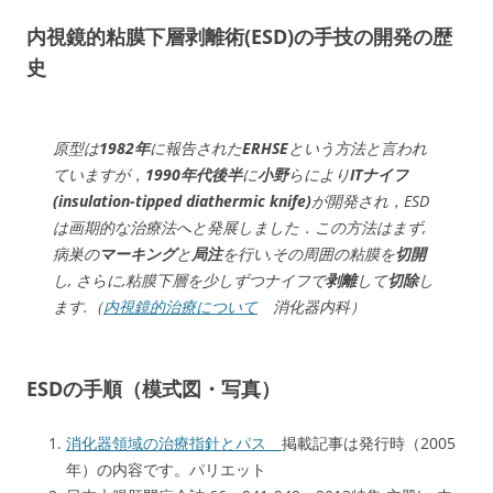
内視鏡的粘膜下層剥離術(ESD)の手技の開発の歴
史
原型は
1982年
に報告された
ERHSE
という方法と言われ
ていますが，
1990年代後半
に
小野
らにより
ITナイフ
(insulation-tipped diathermic knife)
が開発され，ESD
は画期的な治療法へと発展しました．この方法はまず,
病巣の
マーキング
と
局注
を行い,その周囲の粘膜を
切開
し, さらに,粘膜下層を少しずつナイフで
剥離
して
切除
し
ます.（
内視鏡的治療について
消化器内科）
ESDの手順（模式図・写真）
消化器領域の治療指針とパス
掲載記事は発行時（2005
年）の内容です。パリエット