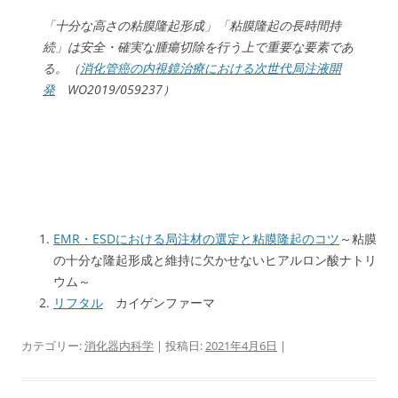
「十分な高さの粘膜隆起形成」「粘膜隆起の長時間持
続」は安全・確実な腫瘍切除を行う上で重要な要素であ
る。（
消化管癌の内視鏡治療における次世代局注液開
発
WO2019/059237）
EMR・ESDにおける局注材の選定と粘膜隆起のコツ
～粘膜
の十分な隆起形成と維持に欠かせないヒアルロン酸ナトリ
ウム～
リフタル
カイゲンファーマ
カテゴリー:
消化器内科学
| 投稿日:
2021年4月6日
|