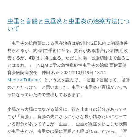
虫垂と盲腸と虫垂炎と虫垂炎の治療方法につ
いて
「虫垂炎の抗菌薬による保存治療は約9割で2日以内に初期改善
見られるが、約3割で手術に至る。糞石がある場合は8割初期改
善するが、4割は手術に至る。ただし回腸・盲腸切除まで至るこ
とはまれ。」（NEJMに学ぶ急性単純性虫垂炎の治療 西伊豆健
育会病院病院長 仲田 和正 2021年10月19日 18:14
MedicalTribune
）という文を読んで、「盲腸？盲腸って、場所
のことだっけ？」と思いました。虫垂と虫垂炎と盲腸がごっち
ゃになっていたので整理しておきます。
小腸から大腸につながる部分に、行き止まりの部分があってそ
こが「盲腸」。盲腸の先にさらに小さな袋小路みたいになって
いる部分があってそこが「虫垂」。虫垂が炎症を起こした状態
が虫垂炎だが、虫垂炎は俗に盲腸とも呼ばれる。だから、「盲