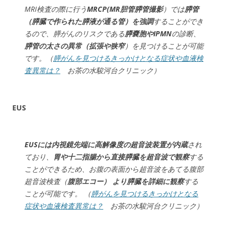
MRI検査の際に行う
MRCP(MR胆管膵管撮影
）では
膵管
（膵臓で作られた膵液が通る管）を強調
することができ
るので、膵がんのリスクである
膵嚢胞やIPMN
の診断、
膵管の太さの異常（拡張や狭窄
）を見つけることが可能
です。（
膵がんを見つけるきっかけとなる症状や血液検
査異常は？
お茶の水駿河台クリニック）
EUS
EUSには内視鏡先端に高解像度の超音波装置が内蔵
され
ており、
胃や十二指腸から直接膵臓を超音波で観察
する
ことができるため、お腹の表面から超音波をあてる腹部
超音波検査（
腹部エコー） より膵臓を詳細に観察
する
ことが可能です。 （
膵がんを見つけるきっかけとなる
症状や血液検査異常は？
お茶の水駿河台クリニック）