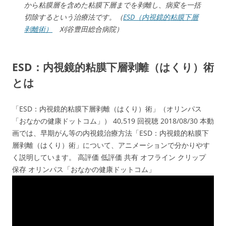
から粘膜層を含めた粘膜下層までを剥離し、病変を一括
切除するという治療法です。（
ESD（内視鏡的粘膜下層
剥離術）
刈谷豊田総合病院）
ESD：内視鏡的粘膜下層剥離（はくり）術
とは
「ESD：内視鏡的粘膜下層剥離（はくり）術」（オリンパス
「おなかの健康ドットコム」） 40,519 回視聴 2018/08/30 本動
画では、早期がん等の内視鏡治療方法「ESD：内視鏡的粘膜下
層剥離（はくり）術」について、アニメーションで分かりやす
く説明しています。 高評価 低評価 共有 オフライン クリップ
保存 オリンパス「おなかの健康ドットコム」