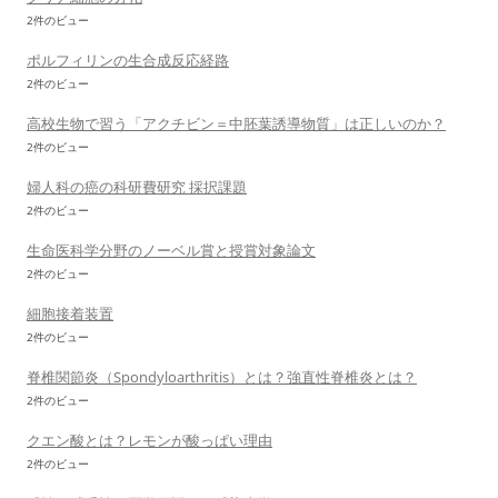
2件のビュー
ポルフィリンの生合成反応経路
2件のビュー
高校生物で習う「アクチビン＝中胚葉誘導物質」は正しいのか？
2件のビュー
婦人科の癌の科研費研究 採択課題
2件のビュー
生命医科学分野のノーベル賞と授賞対象論文
2件のビュー
細胞接着装置
2件のビュー
脊椎関節炎（Spondyloarthritis）とは？強直性脊椎炎とは？
2件のビュー
クエン酸とは？レモンが酸っぱい理由
2件のビュー