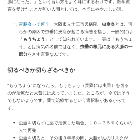
腸になった。」という言い方をよく耳にするわけです。医学教
育を受けたことが無い人間としては、本当にややこしい話。
盲腸炎って何？
大阪市立十三市民病院
虫垂炎
とは、何
らかの原因で虫垂に炎症が起こる病態を指し、一般的には
「
もうちょう
」として知られています。‥実は「もうちょ
う」とは病気の名前ではなく、
虫垂の根元にある大腸の一
部分
をさす言葉なんです。
切るべきか切らざるべきか
”もうちょう”になったら、もうちょう（実際には虫垂）を切る
のが治療だと大昔には思っていました。ところが、今ではそう
でもないようです。薬で治療するという選択肢があるからで
す。
虫垂を切らずに薬で治療した場合、１０～３５％くらいの
人で再発
虫垂を切ると、その後３年半の間、大腸がんのリスクが