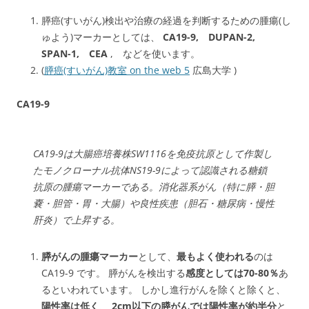
膵癌(すいがん)検出や治療の経過を判断するための腫瘍(し
ゅよう)マーカーとしては、
CA19-9, DUPAN-2,
SPAN-1, CEA
, などを使います。
(
膵癌(すいがん)教室 on the web 5
広島大学 )
CA19-9
CA19-9は大腸癌培養株SW1116を免疫抗原として作製し
たモノクローナル抗体NS19-9によって認識される糖鎖
抗原の腫瘍マーカーである。消化器系がん（特に膵・胆
嚢・胆管・胃・大腸）や良性疾患（胆石・糖尿病・慢性
肝炎）で上昇する。
— 消化器内科医のメモ書 (@Gastroe22703269)
January
膵がんの腫瘍マーカー
として、
最もよく使われる
のは
9, 2023
CA19-9 です。 膵がんを検出する
感度としては70-80％
あ
るといわれています。 しかし進行がんを除くと除くと、
陽性率は低く
、
2cm以下の膵がんでは陽性率が約半分
と