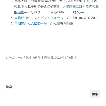
日本大腸肛門病会誌 66：941-949，2013特集 主題I：内
視鏡下大腸手術の最近の進捗II．
大腸腫瘍に対する内視鏡
的治療
―ポリペクトミーからEMR，ESDまで―
大腸ESDのコツとピットフォール
Vol.53(10), Oct. 2011
早期胃がんのESD手順
がん研有明病院
カテゴリー:
消化器内科学
| 投稿日:
2021年4月6日
|
検索
検索