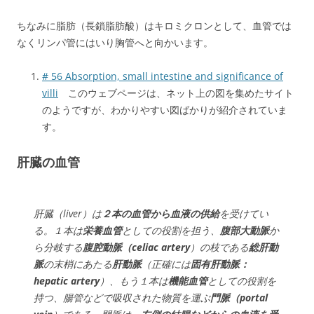
ちなみに脂肪（長鎖脂肪酸）はキロミクロンとして、血管では
なくリンパ管にはいり胸管へと向かいます。
# 56 Absorption, small intestine and significance of
villi
このウェブページは、ネット上の図を集めたサイト
のようですが、わかりやすい図ばかりが紹介されていま
す。
肝臓の血管
肝臓（liver）は
２本の血管から血液の供給
を受けてい
る。１本は
栄養血管
としての役割を担う、
腹部大動脈
か
ら分岐する
腹腔動脈（celiac artery
）の枝である
総肝動
脈
の末梢にあたる
肝動脈
（正確には
固有肝動脈：
hepatic artery
）、もう１本は
機能血管
としての役割を
持つ、腸管などで吸収された物質を運ぶ
門脈（portal