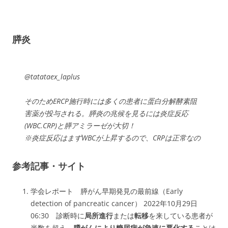
膵炎
@tatataex_laplus
そのためERCP施行時には多くの患者に蛋白分解酵素阻
害薬が投与される。膵炎の兆候を見るには炎症反応
(WBC.CRP)と膵アミラーゼが大切！
※炎症反応はまずWBCが上昇するので、CRPは正常なの
にWBCが上昇してる時は急性期と判断しましょう
参考記事・サイト
— taccho盆栽@大和盆樹園 (@Laplace_Alden)
November
20, 2015
学会レポート 膵がん早期発見の最前線（Early
detection of pancreatic cancer） 2022年10月29日
06:30 診断時に
局所進行
または
転移
を来している患者が
半数を超え
膵がんにより糖尿病が急速に悪化する
ことは