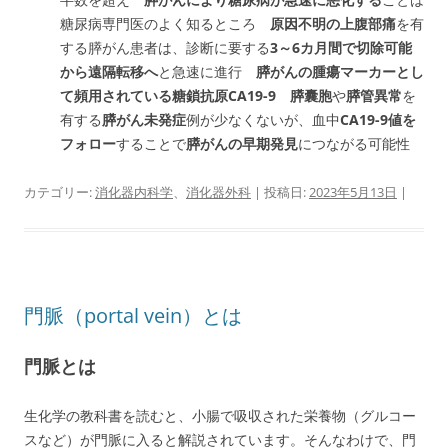
糖尿病専門医のよく知るところ
原因不明の上腹部痛
を有
する膵がん患者は、診断に要する
3～6カ月間で切除可能
から遠隔転移へ
と急速に進行
膵がんの腫瘍マーカーとし
て頻用されている糖鎖抗原CA19-9 膵囊胞
や
膵管異常
を
有する
膵がん未発症
例が少なくないが、血中
CA19-9値を
フォロー
することで
膵がんの早期発見
につながる可能性
カテゴリー:
消化器内科学
、
消化器外科
| 投稿日:
2023年5月13日
|
門脈（portal vein）とは
門脈とは
生化学の教科書を読むと、小腸で吸収された栄養物（グルコー
スなど）が門脈に入ると解説されています。そんなわけで、門