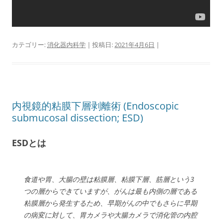
カテゴリー:
消化器内科学
| 投稿日:
2021年4月6日
|
内視鏡的粘膜下層剥離術 (Endoscopic
submucosal dissection; ESD)
ESDとは
食道や胃、大腸の壁は粘膜層、粘膜下層、筋層という3
つの層からできていますが、がんは最も内側の層である
粘膜層から発生するため、早期がんの中でもさらに早期
の病変に対して、胃カメラや大腸カメラで消化管の内腔