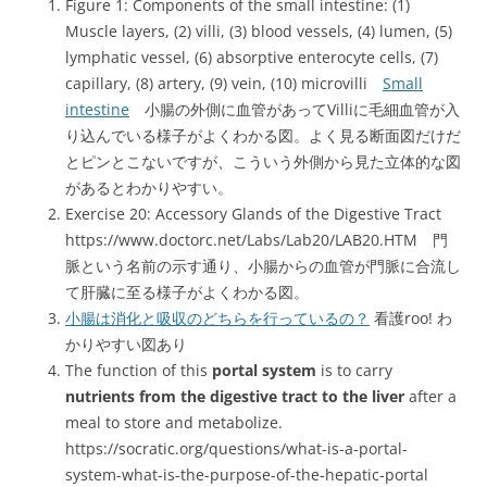
Figure 1: Components of the small intestine: (1)
Muscle layers, (2) villi, (3) blood vessels, (4) lumen, (5)
lymphatic vessel, (6) absorptive enterocyte cells, (7)
capillary, (8) artery, (9) vein, (10) microvilli
Small
intestine
小腸の外側に血管があってVilliに毛細血管が入
り込んでいる様子がよくわかる図。よく見る断面図だけだ
とピンとこないですが、こういう外側から見た立体的な図
があるとわかりやすい。
Exercise 20: Accessory Glands of the Digestive Tract
https://www.doctorc.net/Labs/Lab20/LAB20.HTM 門
脈という名前の示す通り、小腸からの血管が門脈に合流し
て肝臓に至る様子がよくわかる図。
小腸は消化と吸収のどちらを行っているの？
看護roo! わ
かりやすい図あり
The function of this
portal system
is to carry
nutrients from the digestive tract to the liver
after a
meal to store and metabolize.
https://socratic.org/questions/what-is-a-portal-
system-what-is-the-purpose-of-the-hepatic-portal