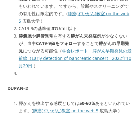
もいわれています。 ですから、診断やスクリーニングで
の有用性は限定的です。(
膵癌(すいがん)教室 on the web
5
広島大学 )
CA19-9の基準値:
37
U/ml 以下
膵囊胞
や
膵管異常
を有する
膵がん未発症
例が少なくない
が、血中
CA19-9値をフォロー
することで
膵がんの早期発
見
につながる可能性（
学会レポート 膵がん早期発見の最
前線（Early detection of pancreatic cancer） 2022年10
月29日
）
DUPAN
–
2
膵がんを検出する感度としては
50-60％
あるといわれてい
ます。(
膵癌(すいがん)教室 on the web 5
広島大学 )