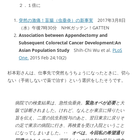
２．１倍に
突然の激痛！盲腸（虫垂炎）の新事実
2017年3月8日
（水）午後7時30分 NHKガッテン！GATTEN
Association between Appendectomy and
Subsequent Colorectal Cancer Development:An
Asian Population Study
Shih-Chi Wu et al.
PLoS
One.
2015 Feb 24;10(2)
杉本彩さんは、仕事先で突然もうちょうになったときに、切ら
ない（手術しないで薬で治す）という選択をしたそうです。
病院での検査結果は、急性虫垂炎。
緊急オペが必要
と大
阪で診断されました。
けれど、なんとか東京に帰りたい
旨を伝え、二度の抗生剤投与のあと、翌日東京に戻り
そ
の足で東京の病院に行き、再検査を受け入院ということ
になってしまいました。‥
オペは、今回私の希望通り