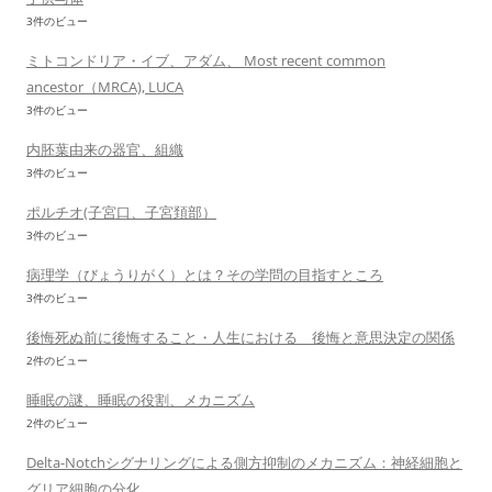
3件のビュー
ミトコンドリア・イブ、アダム、 Most recent common
ancestor（MRCA), LUCA
3件のビュー
内胚葉由来の器官、組織
3件のビュー
ポルチオ(子宮口、子宮頚部）
3件のビュー
病理学（びょうりがく）とは？その学問の目指すところ
3件のビュー
後悔死ぬ前に後悔すること・人生における 後悔と意思決定の関係
2件のビュー
睡眠の謎、睡眠の役割、メカニズム
2件のビュー
Delta-Notchシグナリングによる側方抑制のメカニズム：神経細胞と
グリア細胞の分化