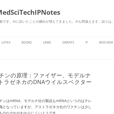
ciTechIPNotes
自身のための勉強帖です。AIに訊いたことの纏めが増えてきました。AIも間違えます。
コ
ン
LATEX
BOOKS
LINKS
GRANTS
IF
BIOCHEM
テ
ン
ツ
へ
ス
キ
ッ
プ
チンの原理：ファイザー、モデルナ
トラゼネカのDNAウイルスベクター
ンはmRNA、モデルナ社の製品もmRNAというのはテレ
識となっていますが、アストラゼネカ社のワクチンは少し
ものなのかがわかりにくいようです。