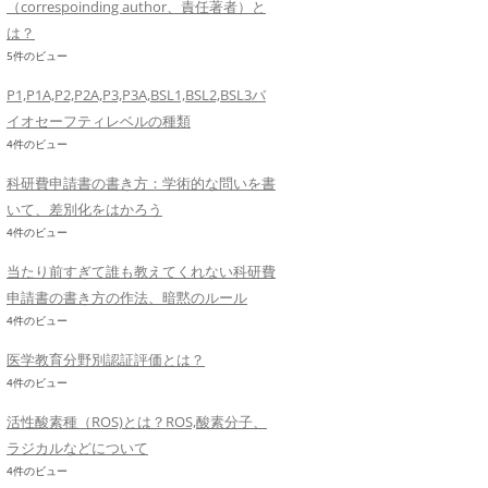
（correspoinding author、責任著者）と
は？
5件のビュー
P1,P1A,P2,P2A,P3,P3A,BSL1,BSL2,BSL3バ
イオセーフティレベルの種類
4件のビュー
科研費申請書の書き方：学術的な問いを書
いて、差別化をはかろう
4件のビュー
当たり前すぎて誰も教えてくれない科研費
申請書の書き方の作法、暗黙のルール
4件のビュー
医学教育分野別認証評価とは？
4件のビュー
活性酸素種（ROS)とは？ROS,酸素分子、
ラジカルなどについて
4件のビュー