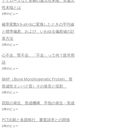
アミロースなど多糖の還元性末端、非還元
性末端とは
2件のビュー
確率変数XをaX+bに変換したときの平均値
と標準偏差、および、いわゆる偏差値の計
算方法
2件のビュー
心不全、腎不全、「不全」って何？医学用
語
2件のビュー
BMP（Bone Morphogenetic Protein、骨
形成性タンパク質）その発見と役割
2件のビュー
四肢の発生、形成機構、手指の発生・形成
2件のビュー
PCT出願と各国移行、審査請求との関係
2件のビュー