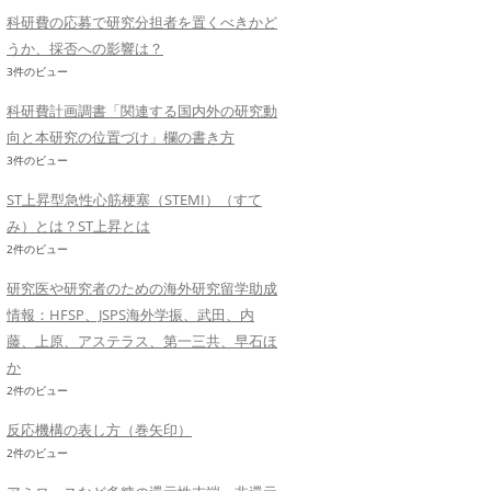
科研費の応募で研究分担者を置くべきかど
うか、採否への影響は？
3件のビュー
科研費計画調書「関連する国内外の研究動
向と本研究の位置づけ」欄の書き方
3件のビュー
ST上昇型急性心筋梗塞（STEMI）（すて
み）とは？ST上昇とは
2件のビュー
研究医や研究者のための海外研究留学助成
情報：HFSP、JSPS海外学振、武田、内
藤、上原、アステラス、第一三共、早石ほ
か
2件のビュー
反応機構の表し方（巻矢印）
2件のビュー