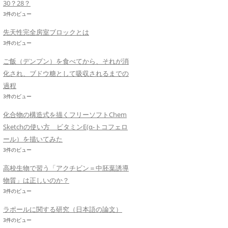
30？28？
3件のビュー
先天性完全房室ブロックとは
3件のビュー
ご飯（デンプン）を食べてから、それが消
化され、ブドウ糖として吸収されるまでの
過程
3件のビュー
化合物の構造式を描くフリーソフトChem
Sketchの使い方 ビタミンE(α-トコフェロ
ール）を描いてみた
3件のビュー
高校生物で習う「アクチビン＝中胚葉誘導
物質」は正しいのか？
3件のビュー
ラポールに関する研究（日本語の論文）
3件のビュー