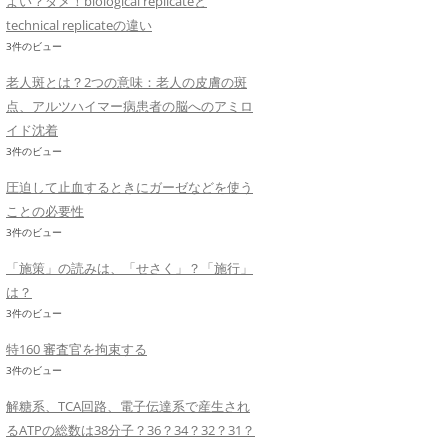
よい？ダメ！biological replicateと
technical replicateの違い
3件のビュー
老人斑とは？2つの意味：老人の皮膚の斑
点、アルツハイマー病患者の脳へのアミロ
イド沈着
3件のビュー
圧迫して止血するときにガーゼなどを使う
ことの必要性
3件のビュー
「施策」の読みは、「せさく」？「施行」
は？
3件のビュー
特160 審査官を拘束する
3件のビュー
解糖系、TCA回路、電子伝達系で産生され
るATPの総数は38分子？36？34？32？31？