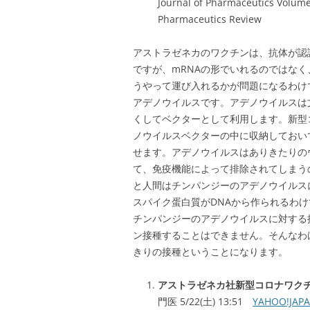
Journal of Pharmaceutics Volume
Pharmaceutics Review
アストラゼネカのワクチンは、抗体が認
ですが、mRNAの形でいれるのではなく
うやって運び入れるかが問題になるわけ
アデノウイルスです。アデノウイルスは
くしてベクターとして利用します。新型
ノウイルスベクターの中に収納しておい
せます。アデノウイルスはありきたりの
て、免疫機能によって排除されてしまう
と人間はチンパンジーのアデノウイルス
スパイク蛋白質がDNAから作られるわ
チンパンジーのアデノウイルスに対する
ン接種することはできません。そんなわ
きりの接種ということになります。
アストラゼネカ社新型コロナワクチ
門医 5/22(土) 13:51
YAHOO!JAP