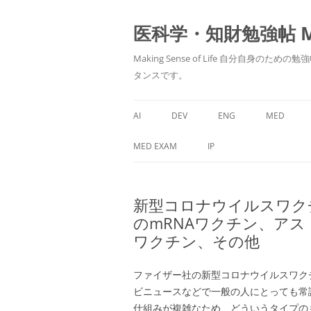
医科学・知財勉強帖 MedS
Making Sense of Life 自分
タンスです。
AI
DEV
ENG
MED
MED EXAM
IP
新型コロナウイルスワク
のmRNAワクチン、アス
ワクチン、その他
ファイザー社の新型コロナウイルスワクチ
ビニュースなどで一般の人にとっても常
仕組みが複雑なため、どういうタイプの