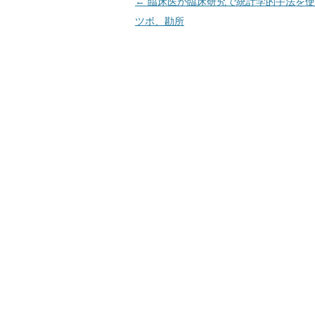
投
←
臨床医が臨床研究で統計学的手法を使
稿
ツボ、勘所
ナ
ビ
ゲ
ー
シ
ョ
ン