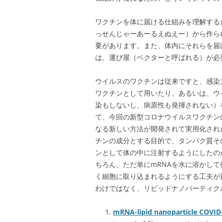
ワクチンを体に届ける仕組みを理解する
っせんじゃーあーるえぬえー）から作られ
要があります。また、体内にそれらを届
は、運び屋（ベクターと呼ばれる）が必
ウイルスのワクチンは従来ですと、感染
ワクチンとして用いたり、あるいは、ウ
染もしないし、病原性も発揮されない）
て、今回の新型コロナウイルスワクチン
なる新しい方法が開発されて実用化され
チンの成分とする目的で、タンパク質そ
ンとして体の中に注射するようにしたの
ちろん、ただ単にmRNAを水に溶かし
く細胞に取り込まれるようにする工夫が
わけではなく、リピッドナノパーティク
mRNA-lipid nanoparticle COVID-1