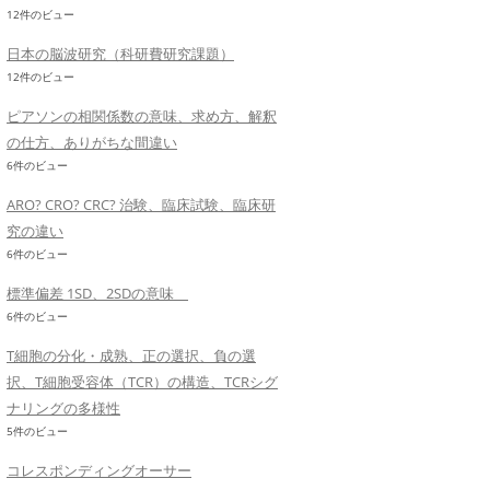
12件のビュー
日本の脳波研究（科研費研究課題）
12件のビュー
ピアソンの相関係数の意味、求め方、解釈
の仕方、ありがちな間違い
6件のビュー
ARO? CRO? CRC? 治験、臨床試験、臨床研
究の違い
6件のビュー
標準偏差 1SD、2SDの意味
6件のビュー
T細胞の分化・成熟、正の選択、負の選
択、T細胞受容体（TCR）の構造、TCRシグ
ナリングの多様性
5件のビュー
コレスポンディングオーサー