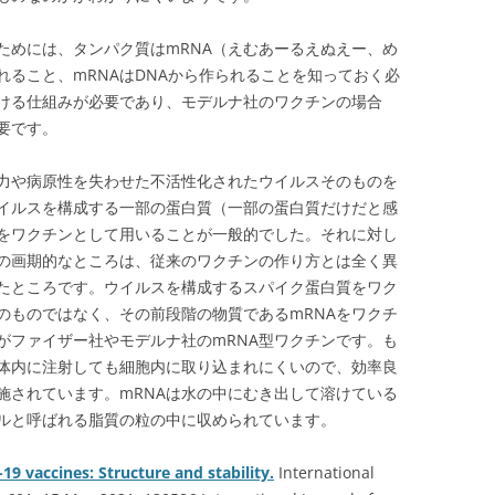
ためには、タンパク質はmRNA（えむあーるえぬえー、め
ること、mRNAはDNAから作られることを知っておく必
ける仕組みが必要であり、モデルナ社のワクチンの場合
要です。
力や病原性を失わせた不活性化されたウイルスそのものを
イルスを構成する一部の蛋白質（一部の蛋白質だけだと感
をワクチンとして用いることが一般的でした。それに対し
の画期的なところは、従来のワクチンの作り方とは全く異
たところです。ウイルスを構成するスパイク蛋白質をワク
のものではなく、その前段階の物質であるmRNAをワクチ
がファイザー社やモデルナ社のmRNA型ワクチンです。も
て体内に注射しても細胞内に取り込まれにくいので、効率良
施されています。mRNAは水の中にむき出して溶けている
ルと呼ばれる脂質の粒の中に収められています。
9 vaccines: Structure and stability.
International