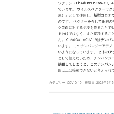
ワクチン（
ChAdOx1 nCoV-19、A
ています。 ウイルスベクターワク
屋）」として使用し、
新型コロナ
のです。 ベクターを介して細胞
ク蛋白に対する免疫を作ることで
るわけではなく、また接種するこ
ん。 ChAdOx1 nCoV-19は
チンパ
います。 このチンパンジーアデノ
い
ようになっています。
ヒトのア
として使えないため、チンパンジ
接種してしまうと、このチンパン
回以上は接種できないと考えられ
カテゴリー:
COVID-19
| 投稿日:
2021年6月