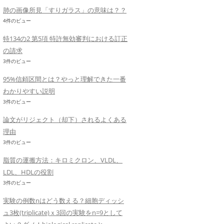
肺の画像所見「すりガラス」の意味は？？
4件のビュー
特134の2 第5項 特許無効審判における訂正
の請求
3件のビュー
95%信頼区間とは？やっと理解できた一番
わかりやすい説明
3件のビュー
論文がリジェクト（却下）されるよくある
理由
3件のビュー
脂質の運搬方法：キロミクロン、VLDL、
LDL、HDLの役割
3件のビュー
実験の例数nはどう数える？細胞ディッシ
ュ3枚(triplicate)ｘ3回の実験をn=9として