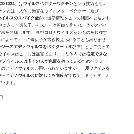
ZD1222
）は
ウイルスベクターワクチン
という技術を用い
チンとは、人体に無害なウイルスを「ベクター（運び
ウイルスのスパイク蛋白
の遺伝情報をヒトの細胞へと運ぶも
の中に入った遺伝子からスパイク蛋白が作られ、体がスパイ
効果を発揮します。 新型コロナウイルスそのものを接種す
とによってヒトの遺伝子が書き換えられることもありませ
ンジーのアデノウイルスをベクター
（運び屋）として使って
ウイルスはヒトには無害であり、また体内では
増殖できな
デノウイルスは多くの人が免疫を持っている
ためベクター
ーのアデノウイルスが用いられていますが、
一度ワクチンを
ジーアデノウイルスに対しても免疫ができ
てしまうため、2
ています。
5日
|