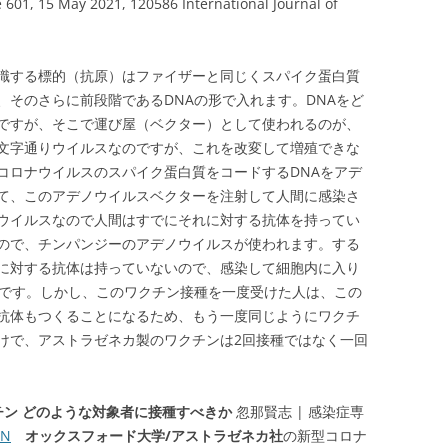
 601, 15 May 2021, 120586 International Journal of
識する標的（抗原）はファイザーと同じくスパイク蛋白質
、そのさらに前段階であるDNAの形で入れます。DNAをど
ですが、そこで運び屋（ベクター）として使われるのが、
文字通りウイルスなのですが、これを改変して増殖できな
コロナウイルスのスパイク蛋白質をコードするDNAをアデ
て、このアデノウイルスベクターを注射して人間に感染さ
ウイルスなので人間はすでにそれに対する抗体を持ってい
ので、チンパンジーのアデノウイルスが使われます。する
に対する抗体は持っていないので、感染して細胞内に入り
けです。しかし、このワクチン接種を一度受けた人は、この
抗体もつくることになるため、もう一度同じようにワクチ
けで、アストラゼネカ製のワクチンは2回接種ではなく一回
ン どのような対象者に接種すべきか
忽那賢志 | 感染症専
AN
オックスフォード大学/アストラゼネカ社
の新型コロナ